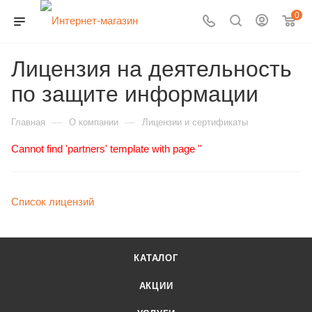
0
Лицензия на деятельность
по защите информации
—
—
Главная
О компании
Лицензии и сертификаты
Cannot find 'partners' template with page ''
Список лицензий
КАТАЛОГ
АКЦИИ