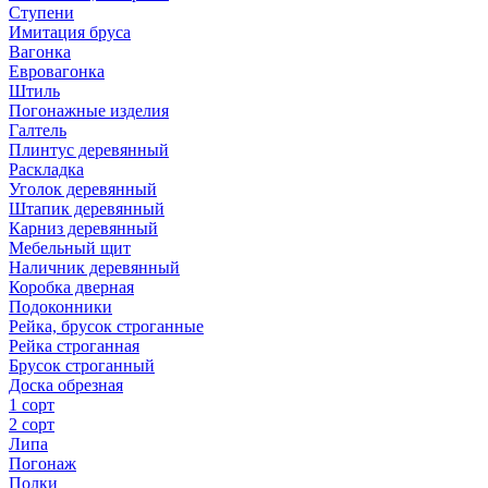
Ступени
Имитация бруса
Вагонка
Евровагонка
Штиль
Погонажные изделия
Галтель
Плинтус деревянный
Раскладка
Уголок деревянный
Штапик деревянный
Карниз деревянный
Мебельный щит
Наличник деревянный
Коробка дверная
Подоконники
Рейка, брусок строганные
Рейка строганная
Брусок строганный
Доска обрезная
1 сорт
2 сорт
Липа
Погонаж
Полки