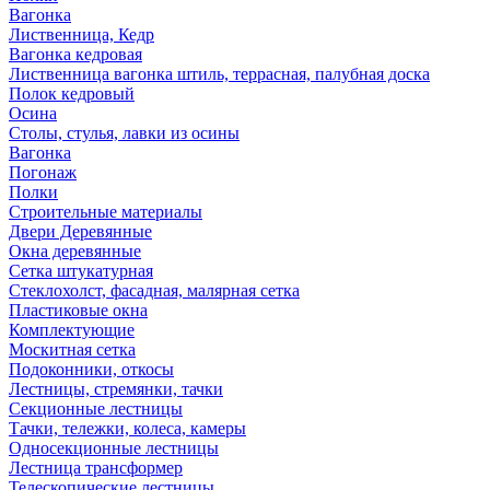
Вагонка
Лиственница, Кедр
Вагонка кедровая
Лиственница вагонка штиль, террасная, палубная доска
Полок кедровый
Осина
Столы, стулья, лавки из осины
Вагонка
Погонаж
Полки
Строительные материалы
Двери Деревянные
Окна деревянные
Сетка штукатурная
Стеклохолст, фасадная, малярная сетка
Пластиковые окна
Комплектующие
Москитная сетка
Подоконники, откосы
Лестницы, стремянки, тачки
Секционные лестницы
Тачки, тележки, колеса, камеры
Односекционные лестницы
Лестница трансформер
Телескопические лестницы