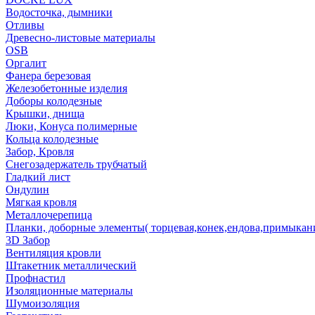
Водосточка, дымники
Отливы
Древесно-листовые материалы
OSB
Оргалит
Фанера березовая
Железобетонные изделия
Доборы колодезные
Крышки, днища
Люки, Конуса полимерные
Кольца колодезные
Забор, Кровля
Снегозадержатель трубчатый
Гладкий лист
Ондулин
Мягкая кровля
Металлочерепица
Планки, доборные элементы( торцевая,конек,ендова,примыкан
3D Забор
Вентиляция кровли
Штакетник металлический
Профнастил
Изоляционные материалы
Шумоизоляция