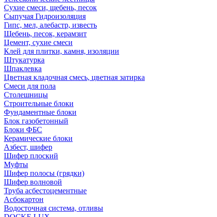
Сухие смеси, щебень, песок
Сыпучая Гидроизоляция
Гипс, мел, алебастр, известь
Щебень, песок, керамзит
Цемент, сухие смеси
Клей для плитки, камня, изоляции
Штукатурка
Шпаклевка
Цветная кладочная смесь, цветная затирка
Смеси для пола
Столешницы
Строительные блоки
Фундаментные блоки
Блок газобетонный
Блоки ФБС
Керамические блоки
Азбест, шифер
Шифер плоский
Муфты
Шифер полосы (грядки)
Шифер волновой
Труба асбестоцементные
Асбокартон
Водосточная система, отливы
DOCKE LUX