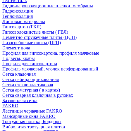
Геотекстиль
Гидро-пароизоляционные пленки, мембраны
Гидроизоляция
Теплоизоляция
Листовые материалы
Гипсокартон (ГКЛ)
Гипсоволокнистые листы ( ГВЛ)
Цементно-стружечные плиты (ЦСП)
Пазогребневые плиты (ПГП)
Элемент пола
Профиля для гипсокартона, профиля маячковые
Подвесы, крабы
Профиля для гипсокартона
Профиль маячковый, уголок перфорированный
Сетка кладочная
Сетка рабица оцинкованная
Сетка стеклопластиковая
Сетка арматурная ( в картах)
Сетка сварная кладочная в рулонах
Базальтовая сетка
FAKRO
Лестницы чердачные FAKRO
Мансардные окна FAKRO
Тротуарная плитка, Бордюры
Вибролитая тротуарная плитка