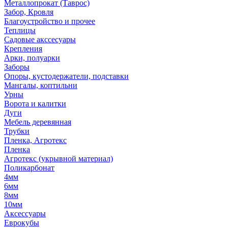
Металлопрокат (Таврос)
Забор, Кровля
Благоустройство и прочее
Теплицы
Садовые акссесуары
Крепления
Арки, полуарки
Заборы
Опоры, кустодержатели, подставки
Мангалы, коптильни
Урны
Ворота и калитки
Дуги
Мебель деревянная
Трубки
Пленка, Агротекс
Пленка
Агротекс (укрывной материал)
Поликарбонат
4мм
6мм
8мм
10мм
Аксессуары
Еврокубы