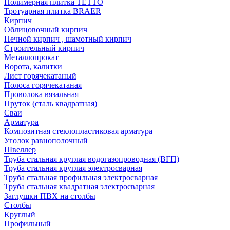
Полимерная плитка TETTO
Тротуарная плитка BRAER
Кирпич
Облицовочный кирпич
Печной кирпич , шамотный кирпич
Строительный кирпич
Металлопрокат
Ворота, калитки
Лист горячекатаный
Полоса горячекатаная
Проволока вязальная
Пруток (сталь квадратная)
Сваи
Арматура
Композитная стеклопластиковая арматура
Уголок равнополочный
Швеллер
Труба стальная круглая водогазопроводная (ВГП)
Труба стальная круглая электросварная
Труба стальная профильная электросварная
Труба стальная квадратная электросварная
Заглушки ПВХ на столбы
Столбы
Круглый
Профильный