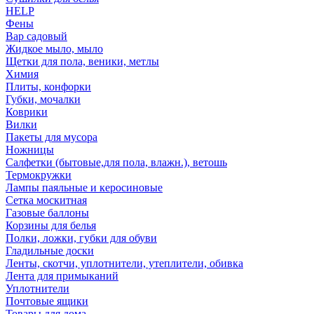
HELP
Фены
Вар садовый
Жидкое мыло, мыло
Щетки для пола, веники, метлы
Химия
Плиты, конфорки
Губки, мочалки
Коврики
Вилки
Пакеты для мусора
Ножницы
Салфетки (бытовые,для пола, влажн.), ветошь
Термокружки
Лампы паяльные и керосиновые
Сетка москитная
Газовые баллоны
Корзины для белья
Полки, ложки, губки для обуви
Гладильные доски
Ленты, скотчи, уплотнители, утеплители, обивка
Лента для примыканий
Уплотнители
Почтовые ящики
Товары для дома