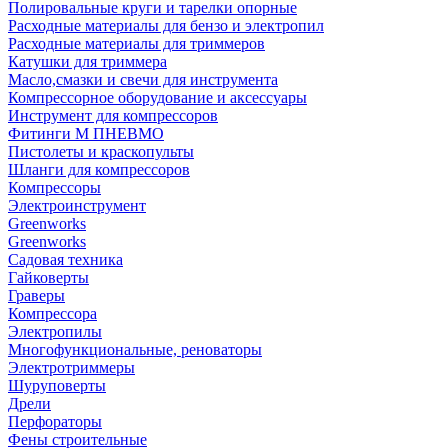
Полировальные круги и тарелки опорные
Расходные материалы для бензо и электропил
Расходные материалы для триммеров
Катушки для триммера
Масло,смазки и свечи для инструмента
Компрессорное оборудование и аксессуары
Инструмент для компрессоров
Фитинги М ПНЕВМО
Пистолеты и краскопульты
Шланги для компрессоров
Компрессоры
Электроинструмент
Greenworks
Greenworks
Садовая техника
Гайковерты
Граверы
Компрессора
Электропилы
Многофункциональные, реноваторы
Электротриммеры
Шуруповерты
Дрели
Перфораторы
Фены строительные