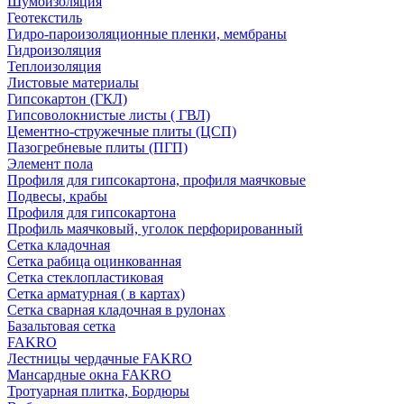
Шумоизоляция
Геотекстиль
Гидро-пароизоляционные пленки, мембраны
Гидроизоляция
Теплоизоляция
Листовые материалы
Гипсокартон (ГКЛ)
Гипсоволокнистые листы ( ГВЛ)
Цементно-стружечные плиты (ЦСП)
Пазогребневые плиты (ПГП)
Элемент пола
Профиля для гипсокартона, профиля маячковые
Подвесы, крабы
Профиля для гипсокартона
Профиль маячковый, уголок перфорированный
Сетка кладочная
Сетка рабица оцинкованная
Сетка стеклопластиковая
Сетка арматурная ( в картах)
Сетка сварная кладочная в рулонах
Базальтовая сетка
FAKRO
Лестницы чердачные FAKRO
Мансардные окна FAKRO
Тротуарная плитка, Бордюры