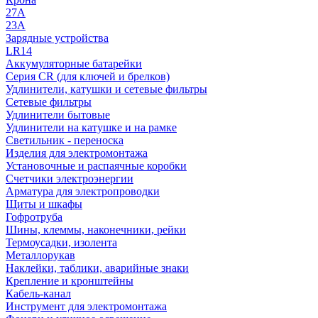
27A
23A
Зарядные устройства
LR14
Аккумуляторные батарейки
Серия CR (для ключей и брелков)
Удлинители, катушки и сетевые фильтры
Сетевые фильтры
Удлинители бытовые
Удлинители на катушке и на рамке
Светильник - переноска
Изделия для электромонтажа
Установочные и распаячные коробки
Счетчики электроэнергии
Арматура для электропроводки
Щиты и шкафы
Гофротруба
Шины, клеммы, наконечники, рейки
Термоусадки, изолента
Металлорукав
Наклейки, таблики, аварийные знаки
Крепление и кронштейны
Кабель-канал
Инструмент для электромонтажа