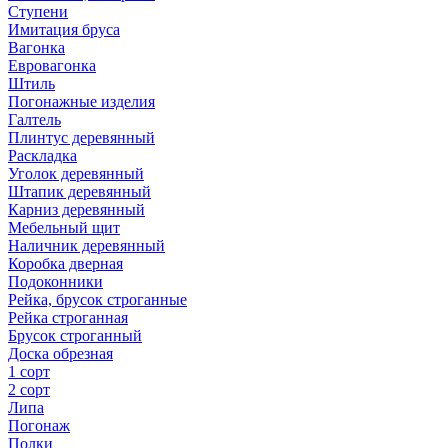
Ступени
Имитация бруса
Вагонка
Евровагонка
Штиль
Погонажные изделия
Галтель
Плинтус деревянный
Раскладка
Уголок деревянный
Штапик деревянный
Карниз деревянный
Мебельный щит
Наличник деревянный
Коробка дверная
Подоконники
Рейка, брусок строганные
Рейка строганная
Брусок строганный
Доска обрезная
1 сорт
2 сорт
Липа
Погонаж
Полки