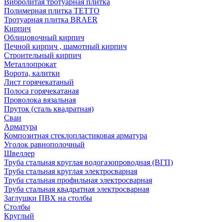
Вибролитая тротуарная плитка
Полимерная плитка TETTO
Тротуарная плитка BRAER
Кирпич
Облицовочный кирпич
Печной кирпич , шамотный кирпич
Строительный кирпич
Металлопрокат
Ворота, калитки
Лист горячекатаный
Полоса горячекатаная
Проволока вязальная
Пруток (сталь квадратная)
Сваи
Арматура
Композитная стеклопластиковая арматура
Уголок равнополочный
Швеллер
Труба стальная круглая водогазопроводная (ВГП)
Труба стальная круглая электросварная
Труба стальная профильная электросварная
Труба стальная квадратная электросварная
Заглушки ПВХ на столбы
Столбы
Круглый