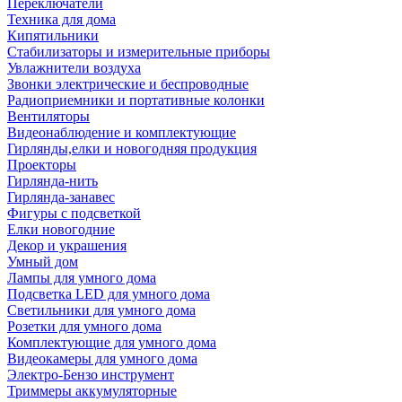
Переключатели
Техника для дома
Кипятильники
Стабилизаторы и измерительные приборы
Увлажнители воздуха
Звонки электрические и беспроводные
Радиоприемники и портативные колонки
Вентиляторы
Видеонаблюдение и комплектующие
Гирлянды,елки и новогодняя продукция
Проекторы
Гирлянда-нить
Гирлянда-занавес
Фигуры с подсветкой
Елки новогодние
Декор и украшения
Умный дом
Лампы для умного дома
Подсветка LED для умного дома
Светильники для умного дома
Розетки для умного дома
Комплектующие для умного дома
Видеокамеры для умного дома
Электро-Бензо инструмент
Триммеры аккумуляторные