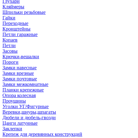
Глухари
Кляймеры
Шпильки резьбовые
Гайки
Переходные
Кронштейны
Петли гаражные
Копаев
Петли
Засовы
Крючки-вешалки
Пороги
Замки навесные
Замки врезные
Замки почтовые
Замки межкомнатные
Планки крепежные
Опора колесная
Проушины
Уголки УГ/Фигурные
Веревки,шнуры,шпагаты
Дюбели и дюбель-гвозди
Цанги латунные
Заклепки
Крепеж для деревянных конструкций