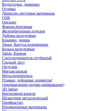
Водосточка, дымники
Отливы
Древесно-листовые материалы
OSB
Оргалит
Фанера березовая
Железобетонные изделия
Доборы колодезные
Крышки, днища
Люки, Конуса полимерные
Кольца колодезные
Забор, Кровля
Снегозадержатель трубчатый
Гладкий лист
Ондулин
Мягкая кровля
Металлочерепица
Планки, доборные элементы(
торцевая,конек,ендова,примыкание)
3D Забор
Вентиляция кровли
Штакетник металлический
Профнастил
Изоляционные материалы