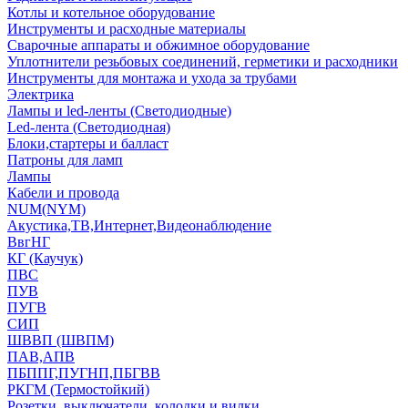
Котлы и котельное оборудование
Инструменты и расходные материалы
Сварочные аппараты и обжимное оборудование
Уплотнители резьбовых соединений, герметики и расходники
Инструменты для монтажа и ухода за трубами
Электрика
Лампы и led-ленты (Светодиодные)
Led-лента (Светодиодная)
Блоки,стартеры и балласт
Патроны для ламп
Лампы
Кабели и провода
NUM(NYM)
Акустика,ТВ,Интернет,Видеонаблюдение
ВвгНГ
КГ (Каучук)
ПВС
ПУВ
ПУГВ
СИП
ШВВП (ШВПМ)
ПАВ,АПВ
ПБППГ,ПУГНП,ПБГВВ
РКГМ (Термостойкий)
Розетки, выключатели, колодки и вилки