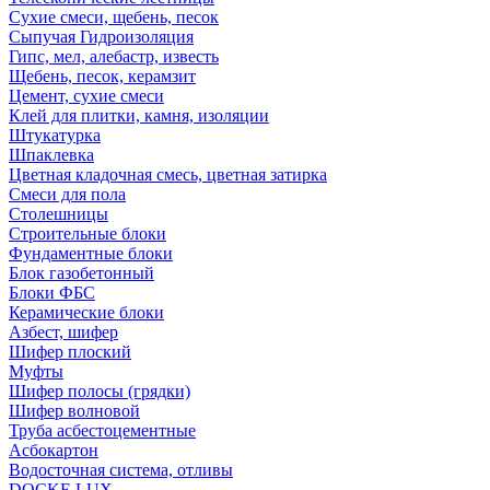
Сухие смеси, щебень, песок
Сыпучая Гидроизоляция
Гипс, мел, алебастр, известь
Щебень, песок, керамзит
Цемент, сухие смеси
Клей для плитки, камня, изоляции
Штукатурка
Шпаклевка
Цветная кладочная смесь, цветная затирка
Смеси для пола
Столешницы
Строительные блоки
Фундаментные блоки
Блок газобетонный
Блоки ФБС
Керамические блоки
Азбест, шифер
Шифер плоский
Муфты
Шифер полосы (грядки)
Шифер волновой
Труба асбестоцементные
Асбокартон
Водосточная система, отливы
DOCKE LUX