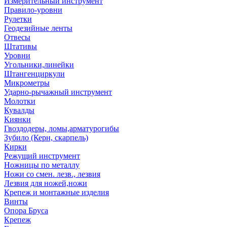
Измерительный инструмент
Правило-уровни
Рулетки
Геодезийные ленты
Отвесы
Штативы
Уровни
Угольники,линейки
Штангенциркули
Микрометры
Ударно-рычажный инструмент
Молотки
Кувалды
Киянки
Гвоздодеры, ломы,арматурогибы
Зубило (Керн, скарпель)
Кирки
Режущий инструмент
Ножницы по металлу
Ножи со смен. лезв., лезвия
Лезвия для ножей,ножи
Крепеж и монтажные изделия
Винты
Опора Бруса
Крепеж