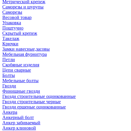
Метрический крепеж
Саморезы и шурупы
Саморезы
Весовой товар
Упаковка
Поштучно
Скрытый крепеж
Такелаж
Крючки
Замки навесные,засовы
Мебельная фурнитура
Петли
Скобяные изделия
Цепи сварные
Болты
Мебельные болты
Гвозди
Финишные гвозди
Гвозди строительные оцинкованные
Гвозди строительные черные
Гвозди ершеные оцинкованные
Анкера
Анкерный болт
Анкер забиваемый
Анкер клиновой