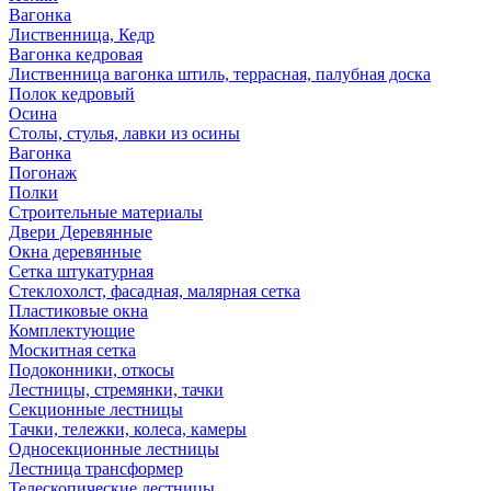
Вагонка
Лиственница, Кедр
Вагонка кедровая
Лиственница вагонка штиль, террасная, палубная доска
Полок кедровый
Осина
Столы, стулья, лавки из осины
Вагонка
Погонаж
Полки
Строительные материалы
Двери Деревянные
Окна деревянные
Сетка штукатурная
Стеклохолст, фасадная, малярная сетка
Пластиковые окна
Комплектующие
Москитная сетка
Подоконники, откосы
Лестницы, стремянки, тачки
Секционные лестницы
Тачки, тележки, колеса, камеры
Односекционные лестницы
Лестница трансформер
Телескопические лестницы