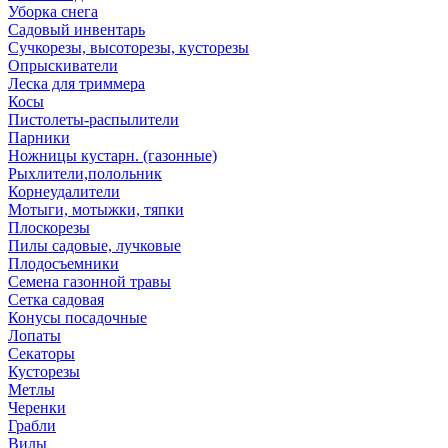
Уборка снега
Садовый инвентарь
Сучкорезы, высоторезы, кусторезы
Опрыскиватели
Леска для триммера
Косы
Пистолеты-распылители
Парники
Ножницы кустарн. (газонные)
Рыхлители,полольник
Корнеудалители
Мотыги, мотыжки, тяпки
Плоскорезы
Пилы садовые, лучковые
Плодосъемники
Семена газонной травы
Сетка садовая
Конусы посадочные
Лопаты
Секаторы
Кусторезы
Метлы
Черенки
Грабли
Вилы