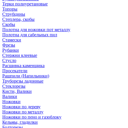
Терки полиуретановые
Топоры
Струбцины
Степлера, скобы
Скобы
Полотна для ножовки пот металлу
Полотна для сабельных пил
Стамески
Фрезы
Рубанки
Стержни клеевые
Стусло
Расшивка каменщика
Просекатели
Рашпили (Напильники)
Труборезы ладонные
Стеклорезы
Кисти, Валики
Валики
Ножовки
Ножовки по дереву
Ножовки по металлу
Ножовки по пено и газоблоку
Кельмы, гладилки
Болторезы