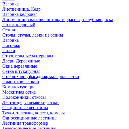
Вагонка
Лиственница, Кедр
Вагонка кедровая
Лиственница вагонка штиль, террасная, палубная доска
Полок кедровый
Осина
Столы, стулья, лавки из осины
Вагонка
Погонаж
Полки
Строительные материалы
Двери Деревянные
Окна деревянные
Сетка штукатурная
Стеклохолст, фасадная, малярная сетка
Пластиковые окна
Комплектующие
Москитная сетка
Подоконники, откосы
Лестницы, стремянки, тачки
Секционные лестницы
Тачки, тележки, колеса, камеры
Односекционные лестницы
Лестница трансформер
Телескопические лестницы