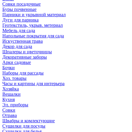
Совки посадочные
Буры почвенные
Парники и укрывной материал
Дуги для парника
Геотекстиль, укрыв. метериал
Мебель для сада
Напольные покрытия для сада
Искуственная трава
Декор для сада
Шпалеры и цветочницы
Декоративные заборы
Арки садовые
Бочки
Наборы для рассады
Хоз. товары
Часы и картины для интерьера
Хозяйка
Вешалки
Кухня
Эл. приборы
Совки
Отрава
Швабры и комлектующие
Сушилки для посуды
Сушилки для белья