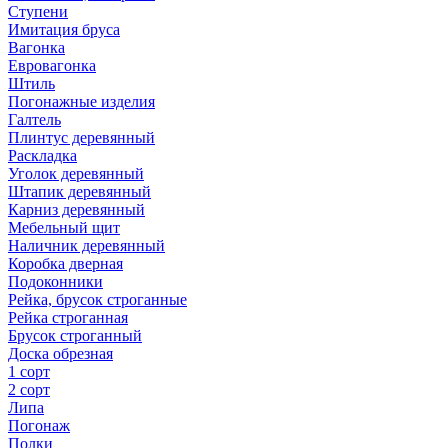
Ступени
Имитация бруса
Вагонка
Евровагонка
Штиль
Погонажные изделия
Галтель
Плинтус деревянный
Раскладка
Уголок деревянный
Штапик деревянный
Карниз деревянный
Мебельный щит
Наличник деревянный
Коробка дверная
Подоконники
Рейка, брусок строганные
Рейка строганная
Брусок строганный
Доска обрезная
1 сорт
2 сорт
Липа
Погонаж
Полки