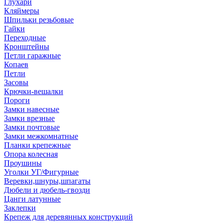
Глухари
Кляймеры
Шпильки резьбовые
Гайки
Переходные
Кронштейны
Петли гаражные
Копаев
Петли
Засовы
Крючки-вешалки
Пороги
Замки навесные
Замки врезные
Замки почтовые
Замки межкомнатные
Планки крепежные
Опора колесная
Проушины
Уголки УГ/Фигурные
Веревки,шнуры,шпагаты
Дюбели и дюбель-гвозди
Цанги латунные
Заклепки
Крепеж для деревянных конструкций