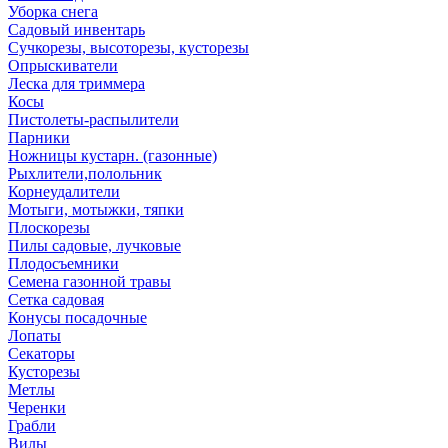
Уборка снега
Садовый инвентарь
Сучкорезы, высоторезы, кусторезы
Опрыскиватели
Леска для триммера
Косы
Пистолеты-распылители
Парники
Ножницы кустарн. (газонные)
Рыхлители,полольник
Корнеудалители
Мотыги, мотыжки, тяпки
Плоскорезы
Пилы садовые, лучковые
Плодосъемники
Семена газонной травы
Сетка садовая
Конусы посадочные
Лопаты
Секаторы
Кусторезы
Метлы
Черенки
Грабли
Вилы