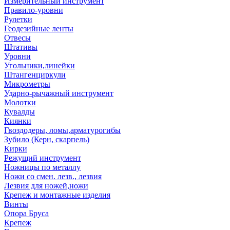
Измерительный инструмент
Правило-уровни
Рулетки
Геодезийные ленты
Отвесы
Штативы
Уровни
Угольники,линейки
Штангенциркули
Микрометры
Ударно-рычажный инструмент
Молотки
Кувалды
Киянки
Гвоздодеры, ломы,арматурогибы
Зубило (Керн, скарпель)
Кирки
Режущий инструмент
Ножницы по металлу
Ножи со смен. лезв., лезвия
Лезвия для ножей,ножи
Крепеж и монтажные изделия
Винты
Опора Бруса
Крепеж