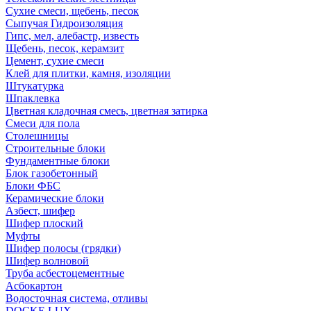
Сухие смеси, щебень, песок
Сыпучая Гидроизоляция
Гипс, мел, алебастр, известь
Щебень, песок, керамзит
Цемент, сухие смеси
Клей для плитки, камня, изоляции
Штукатурка
Шпаклевка
Цветная кладочная смесь, цветная затирка
Смеси для пола
Столешницы
Строительные блоки
Фундаментные блоки
Блок газобетонный
Блоки ФБС
Керамические блоки
Азбест, шифер
Шифер плоский
Муфты
Шифер полосы (грядки)
Шифер волновой
Труба асбестоцементные
Асбокартон
Водосточная система, отливы
DOCKE LUX