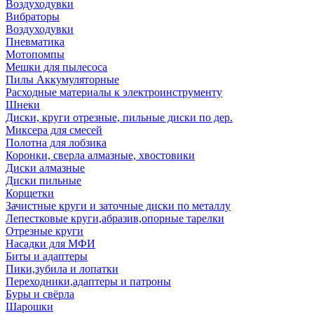
Воздуходувки
Вибраторы
Воздуходувки
Пневматика
Мотопомпы
Мешки для пылесоса
Пилы Аккумуляторные
Расходные материалы к электроинструменту
Шнеки
Диски, круги отрезные, пильные диски по дер.
Миксера для смесей
Полотна для лобзика
Коронки, сверла алмазные, хвостовики
Диски алмазные
Диски пильные
Корщетки
Зачистные круги и заточные диски по металлу
Лепестковые круги,абразив,опорные тарелки
Отрезные круги
Насадки для МФИ
Биты и адаптеры
Пики,зубила и лопатки
Переходники,адаптеры и патроны
Буры и свёрла
Шарошки