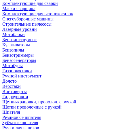
Комплектующие для сварки
Маски сварщика
Комплектующие для газонокосилок
Снегоуборочные машины
Строительные пылесосы
Лазерные уровни
Мотоблоки
Бензоинструмент
Культиваторы
Бензопилы
Бензотриммеры
Бензогенераторы
Мотобуры
Газонокосилки
Ручной инструмент
Долото
Верстаки
Винтоверты
Гидроуровни
Щетки-крацовки, проволоч. с ручкой
Щетки проволочные с ручкой
Шпателя
Резиновые шпателя
Зубчатые шпателя
Ручки для валиков