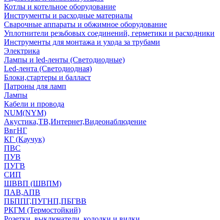
Котлы и котельное оборудование
Инструменты и расходные материалы
Сварочные аппараты и обжимное оборудование
Уплотнители резьбовых соединений, герметики и расходники
Инструменты для монтажа и ухода за трубами
Электрика
Лампы и led-ленты (Светодиодные)
Led-лента (Светодиодная)
Блоки,стартеры и балласт
Патроны для ламп
Лампы
Кабели и провода
NUM(NYM)
Акустика,ТВ,Интернет,Видеонаблюдение
ВвгНГ
КГ (Каучук)
ПВС
ПУВ
ПУГВ
СИП
ШВВП (ШВПМ)
ПАВ,АПВ
ПБППГ,ПУГНП,ПБГВВ
РКГМ (Термостойкий)
Розетки, выключатели, колодки и вилки