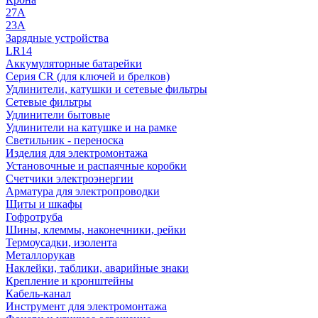
27A
23A
Зарядные устройства
LR14
Аккумуляторные батарейки
Серия CR (для ключей и брелков)
Удлинители, катушки и сетевые фильтры
Сетевые фильтры
Удлинители бытовые
Удлинители на катушке и на рамке
Светильник - переноска
Изделия для электромонтажа
Установочные и распаячные коробки
Счетчики электроэнергии
Арматура для электропроводки
Щиты и шкафы
Гофротруба
Шины, клеммы, наконечники, рейки
Термоусадки, изолента
Металлорукав
Наклейки, таблики, аварийные знаки
Крепление и кронштейны
Кабель-канал
Инструмент для электромонтажа