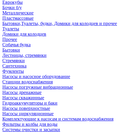
Еврокубы
Бочки б/у
Металлические
Пластмассовые
Бытовки,Туалеты, будки, Домики для колодцев и прочее
Туалеты
Домики для колодцев
Прочее
Собачья будка
Бытовки
Лестницы, стремянки
Стремянки
Сантехника
Фумленты
Насосы и насосное оборудование
Станции водоснабжения
Насосы погружные вибрационные
Насосы дренажные
Насосы скважинные
Гидроаккумуляторы и баки
Насосы поверхностные
Насосы циркуляционные
Комплектующие к насосам и системам водоснабжения
Фильтры и колбы для воды
Системы очистки и засыпки