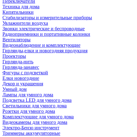
Переключатели
Техника для дома
Кипятильники
Стабилизаторы и измерительные приборы
Увлажнители воздуха
Звонки электрические и беспроводные
Радиоприемники и портативные колонки
Вентиляторы
Видеонаблюдение и комплектующие
Гирлянды,елки и новогодняя продукция
Проекторы
Гирлянда-нить
Гирлянда-занавес
Фигуры с подсветкой
Елки новогодние
Декор и украшения
Умный дом
Лампы для умного дома
Подсветка LED для умного дома
Светильники для умного дома
Розетки для умного дома
Комплектующие для умного дома
Видеокамеры для умного дома
Электро-Бензо инструмент
Триммеры аккумуляторные