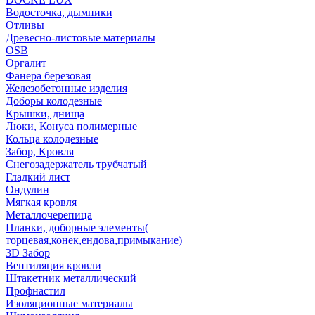
Водосточка, дымники
Отливы
Древесно-листовые материалы
OSB
Оргалит
Фанера березовая
Железобетонные изделия
Доборы колодезные
Крышки, днища
Люки, Конуса полимерные
Кольца колодезные
Забор, Кровля
Снегозадержатель трубчатый
Гладкий лист
Ондулин
Мягкая кровля
Металлочерепица
Планки, доборные элементы(
торцевая,конек,ендова,примыкание)
3D Забор
Вентиляция кровли
Штакетник металлический
Профнастил
Изоляционные материалы