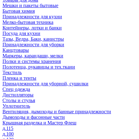
Мешки и пакеты бытовые
Бытовая химия
Принадлежности для кухни
Мелко-бытовая техника
Контейнеры, лотки и банки
Посуда для кухни
Тазы, Ведра, Баки, канистры
Принадлежности для уборки
Канцтовары
Маркеры, карандаши, мелки
Полки и системы хранения
Полотенца, рукавицы и тех.ткани
Текстиль
Пленка и тенты
Принадлежности для уборной, сушилки
Спец одежда
Дистилляторы
Столы и стулья
Уплотнитель
Вентиляция, дымоходы и банные принадлежности
Дымоходы и фасонные части
Крышная разделка и Мастер Флеш
д.115
д.100