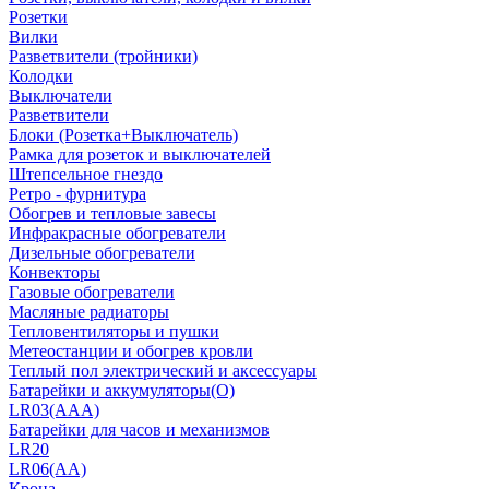
Розетки
Вилки
Разветвители (тройники)
Колодки
Выключатели
Разветвители
Блоки (Розетка+Выключатель)
Рамка для розеток и выключателей
Штепсельное гнездо
Ретро - фурнитура
Обогрев и тепловые завесы
Инфракрасные обогреватели
Дизельные обогреватели
Конвекторы
Газовые обогреватели
Масляные радиаторы
Тепловентиляторы и пушки
Метеостанции и обогрев кровли
Теплый пол электрический и аксессуары
Батарейки и аккумуляторы(О)
LR03(AAA)
Батарейки для часов и механизмов
LR20
LR06(AA)
Крона