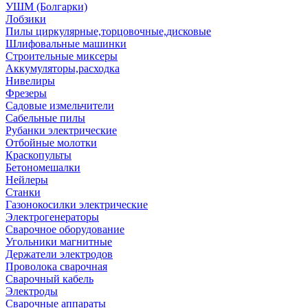
УШМ (Болгарки)
Лобзики
Пилы циркулярные,торцовочные,дисковые
Шлифовальные машинки
Строительные миксеры
Аккумуляторы,расходка
Нивелиры
Фрезеры
Садовые измельчители
Сабельные пилы
Рубанки электрические
Отбойные молотки
Краскопульты
Бетономешалки
Нейлеры
Станки
Газонокосилки электрические
Электрогенераторы
Сварочное оборудование
Угольники магнитные
Держатели электродов
Проволока сварочная
Сварочный кабель
Электроды
Сварочные аппараты