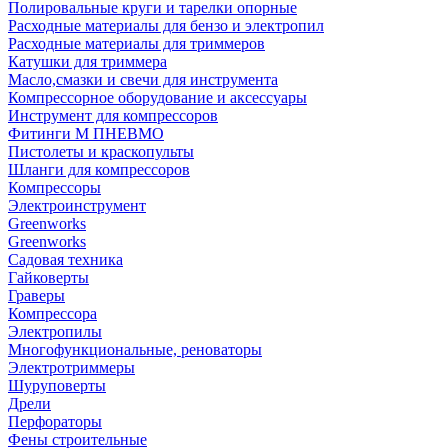
Полировальные круги и тарелки опорные
Расходные материалы для бензо и электропил
Расходные материалы для триммеров
Катушки для триммера
Масло,смазки и свечи для инструмента
Компрессорное оборудование и аксессуары
Инструмент для компрессоров
Фитинги М ПНЕВМО
Пистолеты и краскопульты
Шланги для компрессоров
Компрессоры
Электроинструмент
Greenworks
Greenworks
Садовая техника
Гайковерты
Граверы
Компрессора
Электропилы
Многофункциональные, реноваторы
Электротриммеры
Шуруповерты
Дрели
Перфораторы
Фены строительные