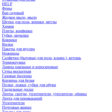
HELP
Фены
Вар садовый
Жидкое мыло, мыло
Щетки для пола, веники, метлы
Химия
Плиты, конфорки
Губки, мочалки
Коврики
Вилки
Пакеты для мусора
Ножницы
Салфетки (бытовые,для пола, влажн.), ветошь
Термокружки
Лампы паяльные и керосиновые
Сетка москитная
Газовые баллоны
Корзины для белья
Полки, ложки, губки для обуви
Гладильные доски
Ленты, скотчи, уплотнители, утеплители, обивка
Лента для примыканий
Уплотнители
Почтовые ящики
Товары для дома