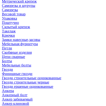
Метрический крепеж
Саморезы и шурупы
Саморезы
Весовой товар
Упаковка
Поштучно
Скрытый крепеж
Такелаж
Крючки
Замки навесные,засовы
Мебельная фурнитура
Петли
Скобяные изделия
Цепи сварные
Болты
Мебельные болты
Гвозди
Финишные гвозди
Гвозди строительные оцинкованные
Гвозди строительные черные
Гвозди ершеные оцинкованные
Анкера
Анкерный болт
Анкер забиваемый
Анкер клиновой