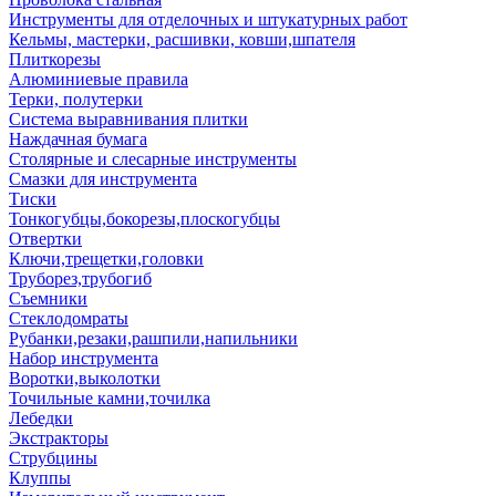
Инструменты для отделочных и штукатурных работ
Кельмы, мастерки, расшивки, ковши,шпателя
Плиткорезы
Алюминиевые правила
Терки, полутерки
Система выравнивания плитки
Наждачная бумага
Столярные и слесарные инструменты
Смазки для инструмента
Тиски
Тонкогубцы,бокорезы,плоскогубцы
Отвертки
Ключи,трещетки,головки
Труборез,трубогиб
Съемники
Стеклодомраты
Рубанки,резаки,рашпили,напильники
Набор инструмента
Воротки,выколотки
Точильные камни,точилка
Лебедки
Экстракторы
Струбцины
Клуппы