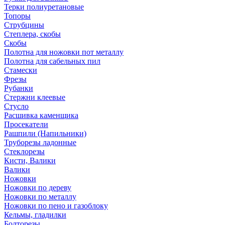
Терки полиуретановые
Топоры
Струбцины
Степлера, скобы
Скобы
Полотна для ножовки пот металлу
Полотна для сабельных пил
Стамески
Фрезы
Рубанки
Стержни клеевые
Стусло
Расшивка каменщика
Просекатели
Рашпили (Напильники)
Труборезы ладонные
Стеклорезы
Кисти, Валики
Валики
Ножовки
Ножовки по дереву
Ножовки по металлу
Ножовки по пено и газоблоку
Кельмы, гладилки
Болторезы