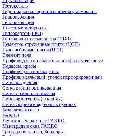
Шумоизоляция
Геотекстиль
Гидро-пароизоляционные пленки, мембраны
Гидроизоляция
Теплоизоляция
Листовые материалы
Гипсокартон (ГКЛ)
Гипсоволокнистые листы ( ГВЛ)
Цементно-стружечные плиты (ЦСП)
Пазогребневые плиты (ПГП)
Элемент пола
Профиля для гипсокартона, профиля маячковые
Подвесы, крабы
Профиля для гипсокартона
Профиль маячковый, уголок перфорированный
Сетка кладочная
Сетка рабица оцинкованная
Сетка стеклопластиковая
Сетка арматурная ( в картах)
Сетка сварная кладочная в рулонах
Базальтовая сетка
FAKRO
Лестницы чердачные FAKRO
Мансардные окна FAKRO
Тротуарная плитка, Бордюры