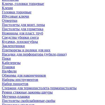
Ключи, головки торцевые
Клещи
Головки торцевые
Ибусовые ключи
Отвертки
Пистолеты для монт. пены
Пистолеты для герметика
Ножницы для пласт. труб
Средства уборки снега
Кусачки, плоскогубцы
Заклепочники
Плиткорезы и ролики для них
Насадки для перфоратора (зубило,пики)
Пики
Кабелерезы
Плашки
Надфили
Обжимы для наконечников
Наборы инструментов
Набор пинцетов
Стержни для термопистолета,термопистолеты
Ремни стяжные,зажимы,шнуры
Метчики,плашки
Пистолеты скобозабивные,скобы
Проволока стальная