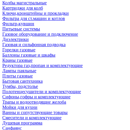
Колбы магистральные
Картриджи для колб
Ключи,кронштейны и прокладки
Фильтра для ст.машин и котлов
Фильтр-кувшин
Питьевые системы
Газовое оборудование и подключение
Диэлектрики
Газовая и сильфонная подводка
Горелки газовые
Баллоны газовые и шкафы
Краны газовые
Редуктора газ,пропан и комплектующие
Лампы паяльные
Плиты газовые
Бытовая сантехника
Тумбы, подстолье
Полотенцесушители и комплектующие
Сифоны,гофры и комплектующие
Трапы и водоотводящие желоба
Мойки для кухни
Ванны и сопутствующие товары
Смесители и комплектующие
Душевая программа
Санфаянс