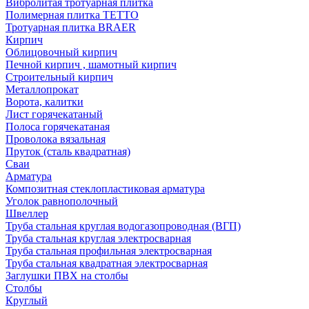
Вибролитая тротуарная плитка
Полимерная плитка TETTO
Тротуарная плитка BRAER
Кирпич
Облицовочный кирпич
Печной кирпич , шамотный кирпич
Строительный кирпич
Металлопрокат
Ворота, калитки
Лист горячекатаный
Полоса горячекатаная
Проволока вязальная
Пруток (сталь квадратная)
Сваи
Арматура
Композитная стеклопластиковая арматура
Уголок равнополочный
Швеллер
Труба стальная круглая водогазопроводная (ВГП)
Труба стальная круглая электросварная
Труба стальная профильная электросварная
Труба стальная квадратная электросварная
Заглушки ПВХ на столбы
Столбы
Круглый