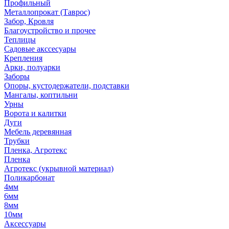
Профильный
Металлопрокат (Таврос)
Забор, Кровля
Благоустройство и прочее
Теплицы
Садовые акссесуары
Крепления
Арки, полуарки
Заборы
Опоры, кустодержатели, подставки
Мангалы, коптильни
Урны
Ворота и калитки
Дуги
Мебель деревянная
Трубки
Пленка, Агротекс
Пленка
Агротекс (укрывной материал)
Поликарбонат
4мм
6мм
8мм
10мм
Аксессуары