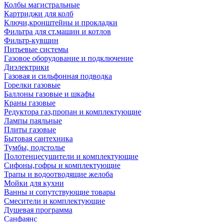
Колбы магистральные
Картриджи для колб
Ключи,кронштейны и прокладки
Фильтра для ст.машин и котлов
Фильтр-кувшин
Питьевые системы
Газовое оборудование и подключение
Диэлектрики
Газовая и сильфонная подводка
Горелки газовые
Баллоны газовые и шкафы
Краны газовые
Редуктора газ,пропан и комплектующие
Лампы паяльные
Плиты газовые
Бытовая сантехника
Тумбы, подстолье
Полотенцесушители и комплектующие
Сифоны,гофры и комплектующие
Трапы и водоотводящие желоба
Мойки для кухни
Ванны и сопутствующие товары
Смесители и комплектующие
Душевая программа
Санфаянс