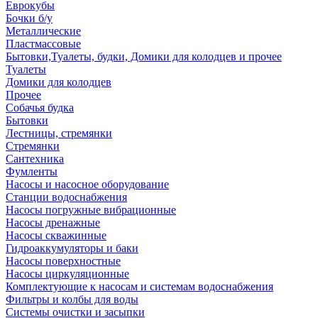
Еврокубы
Бочки б/у
Металлические
Пластмассовые
Бытовки,Туалеты, будки, Домики для колодцев и прочее
Туалеты
Домики для колодцев
Прочее
Собачья будка
Бытовки
Лестницы, стремянки
Стремянки
Сантехника
Фумленты
Насосы и насосное оборудование
Станции водоснабжения
Насосы погружные вибрационные
Насосы дренажные
Насосы скважинные
Гидроаккумуляторы и баки
Насосы поверхностные
Насосы циркуляционные
Комплектующие к насосам и системам водоснабжения
Фильтры и колбы для воды
Системы очистки и засыпки