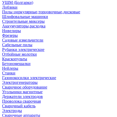
УШМ (Болгарки)
Лобзики
Пилы циркулярные,торцовочные,дисковые
Шлифовальные машинки
Строительные миксеры
Аккумуляторы,расходка
Нивелиры
Фрезеры
Садовые измельчители
Сабельные пилы
Рубанки электрические
Отбойные молотки
Краскопульты
Бетономешалки
Нейлеры
Станки
Газонокосилки электрические
Электрогенераторы
Сварочное оборудование
Угольники магнитные
Держатели электродов
Проволока сварочная
Сварочный кабель
Электроды
Сварочные аппараты