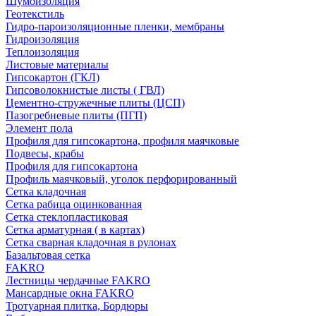
Шумоизоляция
Геотекстиль
Гидро-пароизоляционные пленки, мембраны
Гидроизоляция
Теплоизоляция
Листовые материалы
Гипсокартон (ГКЛ)
Гипсоволокнистые листы ( ГВЛ)
Цементно-стружечные плиты (ЦСП)
Пазогребневые плиты (ПГП)
Элемент пола
Профиля для гипсокартона, профиля маячковые
Подвесы, крабы
Профиля для гипсокартона
Профиль маячковый, уголок перфорированный
Сетка кладочная
Сетка рабица оцинкованная
Сетка стеклопластиковая
Сетка арматурная ( в картах)
Сетка сварная кладочная в рулонах
Базальтовая сетка
FAKRO
Лестницы чердачные FAKRO
Мансардные окна FAKRO
Тротуарная плитка, Бордюры