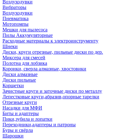
Воздуходувки
Вибраторы
Воздуходувки
Пневматика
Мотопомпы
Мешки для пылесоса
Пилы Аккумуляторные
Расходные материалы к электроинструменту
Шнеки
Диски, круги отрезные, пильные диски по дер.
Миксера для смесей
Полотна для лобзика
Коронки, сверла алмазные, хвостовики
Диски алмазные
Диски пильные
Корщетки
Зачистные круги и заточные диски по металлу
Лепестковые круги,абразив,опорные тарелки
Отрезные круги
Насадки для МФИ
Биты и адаптеры
Пики,зубила и лопатки
Переходники,адаптеры и патроны
Буры и свёрла
Шарошки