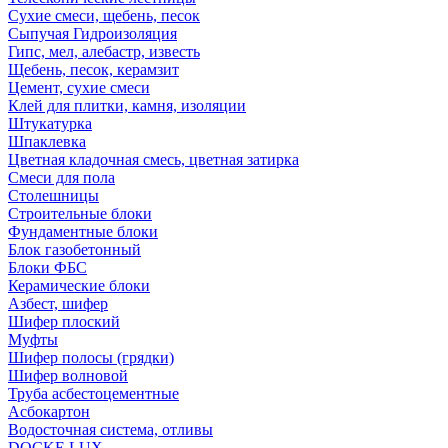
Сухие смеси, щебень, песок
Сыпучая Гидроизоляция
Гипс, мел, алебастр, известь
Щебень, песок, керамзит
Цемент, сухие смеси
Клей для плитки, камня, изоляции
Штукатурка
Шпаклевка
Цветная кладочная смесь, цветная затирка
Смеси для пола
Столешницы
Строительные блоки
Фундаментные блоки
Блок газобетонный
Блоки ФБС
Керамические блоки
Азбест, шифер
Шифер плоский
Муфты
Шифер полосы (грядки)
Шифер волновой
Труба асбестоцементные
Асбокартон
Водосточная система, отливы
DOCKE LUX