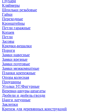
Глухари
Кляймеры
Шпильки резьбовые
Гайки
Переходные
Кронштейны
Петли гаражные
Копаев
Петли
Засовы
Крючки-вешалки
Пороги
Замки навесные
Замки врезные
Замки почтовые
Замки межкомнатные
Планки крепежные
Опора колесная
Проушины
Уголки УГ/Фигурные
Веревки,шнуры,шпагаты
Дюбели и дюбель-гвозди
Цанги латунные
Заклепки
Крепеж для деревянных конструкций