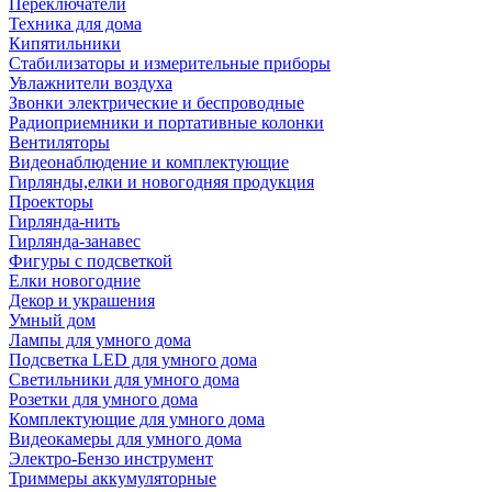
Переключатели
Техника для дома
Кипятильники
Стабилизаторы и измерительные приборы
Увлажнители воздуха
Звонки электрические и беспроводные
Радиоприемники и портативные колонки
Вентиляторы
Видеонаблюдение и комплектующие
Гирлянды,елки и новогодняя продукция
Проекторы
Гирлянда-нить
Гирлянда-занавес
Фигуры с подсветкой
Елки новогодние
Декор и украшения
Умный дом
Лампы для умного дома
Подсветка LED для умного дома
Светильники для умного дома
Розетки для умного дома
Комплектующие для умного дома
Видеокамеры для умного дома
Электро-Бензо инструмент
Триммеры аккумуляторные