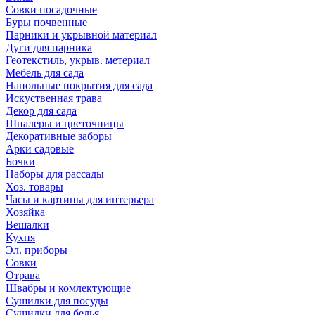
Совки посадочные
Буры почвенные
Парники и укрывной материал
Дуги для парника
Геотекстиль, укрыв. метериал
Мебель для сада
Напольные покрытия для сада
Искуственная трава
Декор для сада
Шпалеры и цветочницы
Декоративные заборы
Арки садовые
Бочки
Наборы для рассады
Хоз. товары
Часы и картины для интерьера
Хозяйка
Вешалки
Кухня
Эл. приборы
Совки
Отрава
Швабры и комлектующие
Сушилки для посуды
Сушилки для белья