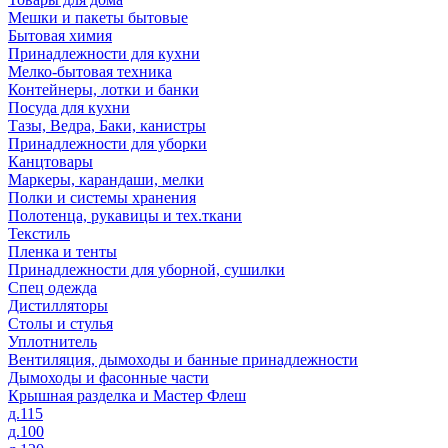
Мешки и пакеты бытовые
Бытовая химия
Принадлежности для кухни
Мелко-бытовая техника
Контейнеры, лотки и банки
Посуда для кухни
Тазы, Ведра, Баки, канистры
Принадлежности для уборки
Канцтовары
Маркеры, карандаши, мелки
Полки и системы хранения
Полотенца, рукавицы и тех.ткани
Текстиль
Пленка и тенты
Принадлежности для уборной, сушилки
Спец одежда
Дистилляторы
Столы и стулья
Уплотнитель
Вентиляция, дымоходы и банные принадлежности
Дымоходы и фасонные части
Крышная разделка и Мастер Флеш
д.115
д.100