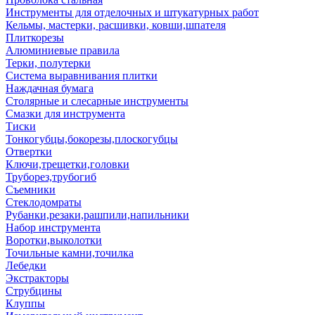
Инструменты для отделочных и штукатурных работ
Кельмы, мастерки, расшивки, ковши,шпателя
Плиткорезы
Алюминиевые правила
Терки, полутерки
Система выравнивания плитки
Наждачная бумага
Столярные и слесарные инструменты
Смазки для инструмента
Тиски
Тонкогубцы,бокорезы,плоскогубцы
Отвертки
Ключи,трещетки,головки
Труборез,трубогиб
Съемники
Стеклодомраты
Рубанки,резаки,рашпили,напильники
Набор инструмента
Воротки,выколотки
Точильные камни,точилка
Лебедки
Экстракторы
Струбцины
Клуппы