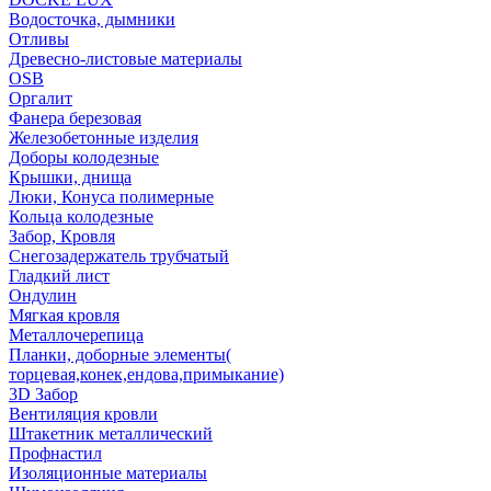
Водосточка, дымники
Отливы
Древесно-листовые материалы
OSB
Оргалит
Фанера березовая
Железобетонные изделия
Доборы колодезные
Крышки, днища
Люки, Конуса полимерные
Кольца колодезные
Забор, Кровля
Снегозадержатель трубчатый
Гладкий лист
Ондулин
Мягкая кровля
Металлочерепица
Планки, доборные элементы(
торцевая,конек,ендова,примыкание)
3D Забор
Вентиляция кровли
Штакетник металлический
Профнастил
Изоляционные материалы