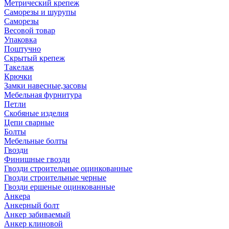
Метрический крепеж
Саморезы и шурупы
Саморезы
Весовой товар
Упаковка
Поштучно
Скрытый крепеж
Такелаж
Крючки
Замки навесные,засовы
Мебельная фурнитура
Петли
Скобяные изделия
Цепи сварные
Болты
Мебельные болты
Гвозди
Финишные гвозди
Гвозди строительные оцинкованные
Гвозди строительные черные
Гвозди ершеные оцинкованные
Анкера
Анкерный болт
Анкер забиваемый
Анкер клиновой