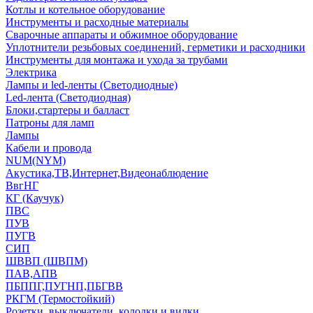
Котлы и котельное оборудование
Инструменты и расходные материалы
Сварочные аппараты и обжимное оборудование
Уплотнители резьбовых соединений, герметики и расходники
Инструменты для монтажа и ухода за трубами
Электрика
Лампы и led-ленты (Светодиодные)
Led-лента (Светодиодная)
Блоки,стартеры и балласт
Патроны для ламп
Лампы
Кабели и провода
NUM(NYM)
Акустика,ТВ,Интернет,Видеонаблюдение
ВвгНГ
КГ (Каучук)
ПВС
ПУВ
ПУГВ
СИП
ШВВП (ШВПМ)
ПАВ,АПВ
ПБППГ,ПУГНП,ПБГВВ
РКГМ (Термостойкий)
Розетки, выключатели, колодки и вилки