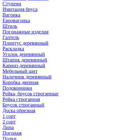
Ступени
Имитация бруса
Вагонка
Евровагонка
Штиль
Погонажные изделия
Галтель
Плинтус деревянный
Раскладка
Уголок деревянный
Штапик деревянный
Карниз деревянный
Мебельный щит
Наличник деревянный
Коробка дверная
Подоконники
Рейка, брусок строганные
Рейка строганная
Брусок строганный
Доска обрезная
1 сорт
2 сорт
Липа
Погонаж
Полки