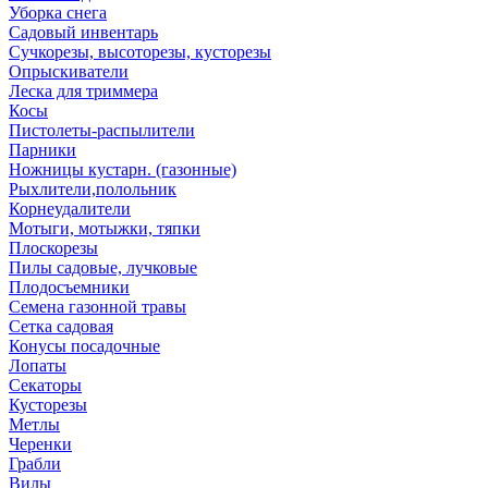
Уборка снега
Садовый инвентарь
Сучкорезы, высоторезы, кусторезы
Опрыскиватели
Леска для триммера
Косы
Пистолеты-распылители
Парники
Ножницы кустарн. (газонные)
Рыхлители,полольник
Корнеудалители
Мотыги, мотыжки, тяпки
Плоскорезы
Пилы садовые, лучковые
Плодосъемники
Семена газонной травы
Сетка садовая
Конусы посадочные
Лопаты
Секаторы
Кусторезы
Метлы
Черенки
Грабли
Вилы