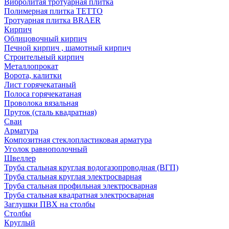
Вибролитая тротуарная плитка
Полимерная плитка TETTO
Тротуарная плитка BRAER
Кирпич
Облицовочный кирпич
Печной кирпич , шамотный кирпич
Строительный кирпич
Металлопрокат
Ворота, калитки
Лист горячекатаный
Полоса горячекатаная
Проволока вязальная
Пруток (сталь квадратная)
Сваи
Арматура
Композитная стеклопластиковая арматура
Уголок равнополочный
Швеллер
Труба стальная круглая водогазопроводная (ВГП)
Труба стальная круглая электросварная
Труба стальная профильная электросварная
Труба стальная квадратная электросварная
Заглушки ПВХ на столбы
Столбы
Круглый