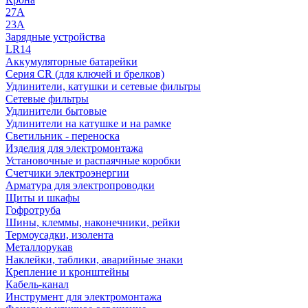
27A
23A
Зарядные устройства
LR14
Аккумуляторные батарейки
Серия CR (для ключей и брелков)
Удлинители, катушки и сетевые фильтры
Сетевые фильтры
Удлинители бытовые
Удлинители на катушке и на рамке
Светильник - переноска
Изделия для электромонтажа
Установочные и распаячные коробки
Счетчики электроэнергии
Арматура для электропроводки
Щиты и шкафы
Гофротруба
Шины, клеммы, наконечники, рейки
Термоусадки, изолента
Металлорукав
Наклейки, таблики, аварийные знаки
Крепление и кронштейны
Кабель-канал
Инструмент для электромонтажа