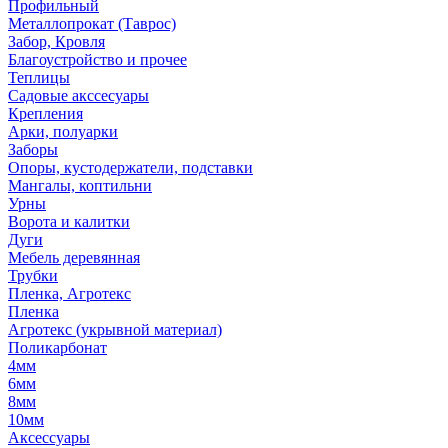
Профильный
Металлопрокат (Таврос)
Забор, Кровля
Благоустройство и прочее
Теплицы
Садовые акссесуары
Крепления
Арки, полуарки
Заборы
Опоры, кустодержатели, подставки
Мангалы, коптильни
Урны
Ворота и калитки
Дуги
Мебель деревянная
Трубки
Пленка, Агротекс
Пленка
Агротекс (укрывной материал)
Поликарбонат
4мм
6мм
8мм
10мм
Аксессуары