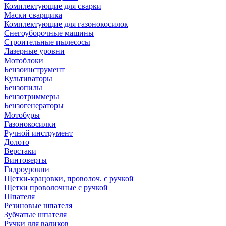
Комплектующие для сварки
Маски сварщика
Комплектующие для газонокосилок
Снегоуборочные машины
Строительные пылесосы
Лазерные уровни
Мотоблоки
Бензоинструмент
Культиваторы
Бензопилы
Бензотриммеры
Бензогенераторы
Мотобуры
Газонокосилки
Ручной инструмент
Долото
Верстаки
Винтоверты
Гидроуровни
Щетки-крацовки, проволоч. с ручкой
Щетки проволочные с ручкой
Шпателя
Резиновые шпателя
Зубчатые шпателя
Ручки для валиков