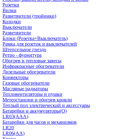
Розетки
Вилки
Разветвители (тройники)
Колодки
Выключатели
Разветвители
Блоки (Розетка+Выключатель)
Рамка для розеток и выключателей
Штепсельное гнездо
Ретро - фурнитура
Обогрев и тепловые завесы
Инфракрасные обогреватели
Дизельные обогреватели
Конвекторы
Газовые обогреватели
Масляные радиаторы
Тепловентиляторы и пушки
Метеостанции и обогрев кровли
Теплый пол электрический и аксессуары
Батарейки и аккумуляторы(О)
LR03(AAA)
Батарейки для часов и механизмов
LR20
LR06(AA)
Крона