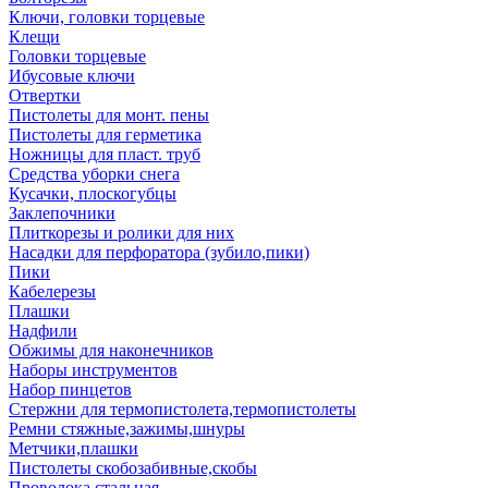
Ключи, головки торцевые
Клещи
Головки торцевые
Ибусовые ключи
Отвертки
Пистолеты для монт. пены
Пистолеты для герметика
Ножницы для пласт. труб
Средства уборки снега
Кусачки, плоскогубцы
Заклепочники
Плиткорезы и ролики для них
Насадки для перфоратора (зубило,пики)
Пики
Кабелерезы
Плашки
Надфили
Обжимы для наконечников
Наборы инструментов
Набор пинцетов
Стержни для термопистолета,термопистолеты
Ремни стяжные,зажимы,шнуры
Метчики,плашки
Пистолеты скобозабивные,скобы
Проволока стальная