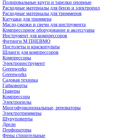
Полировальные круги и тарелки опорные
Расходные материалы для бензо и электропил
Расходные материалы для триммеров
Катушки для триммера
Масло,смазки и свечи для инструмента
Компрессорное оборудование и аксессуары
Инструмент для компрессоров
Фитинги М ПНЕВМО
Пистолеты и краскопульты
Шланги для компрессоров
Компрессоры
Электроинструмент
Greenworks
Greenworks
Садовая техника
Гайковерты
Граверы
Компрессора
Электропилы
Многофункциональные, реноваторы
Электротриммеры
Шуруповерты
Дрели
Перфораторы
Фены строительные