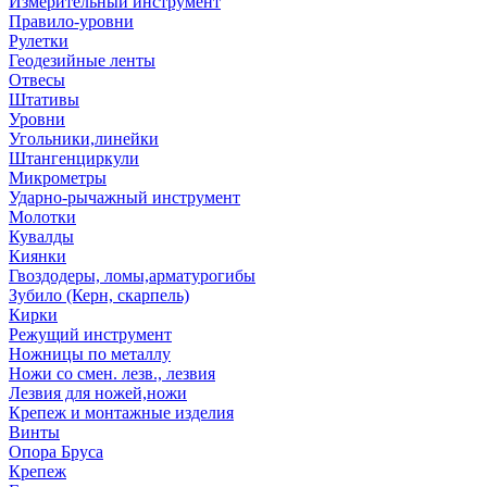
Измерительный инструмент
Правило-уровни
Рулетки
Геодезийные ленты
Отвесы
Штативы
Уровни
Угольники,линейки
Штангенциркули
Микрометры
Ударно-рычажный инструмент
Молотки
Кувалды
Киянки
Гвоздодеры, ломы,арматурогибы
Зубило (Керн, скарпель)
Кирки
Режущий инструмент
Ножницы по металлу
Ножи со смен. лезв., лезвия
Лезвия для ножей,ножи
Крепеж и монтажные изделия
Винты
Опора Бруса
Крепеж