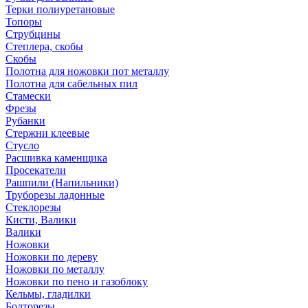
Терки полиуретановые
Топоры
Струбцины
Степлера, скобы
Скобы
Полотна для ножовки пот металлу
Полотна для сабельных пил
Стамески
Фрезы
Рубанки
Стержни клеевые
Стусло
Расшивка каменщика
Просекатели
Рашпили (Напильники)
Труборезы ладонные
Стеклорезы
Кисти, Валики
Валики
Ножовки
Ножовки по дереву
Ножовки по металлу
Ножовки по пено и газоблоку
Кельмы, гладилки
Болторезы