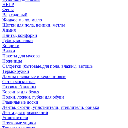
HELP
Фены
Вар садовый
Жидкое мыло, мыло
Щетки для пола, веники, метлы
Химия
Плиты, конфорки
Губки, мочалки
Коврики
Вилки
Пакеты для мусора
Ножницы
Салфетки (бытовые,для пола, влажн.), ветошь
Термокружки
Лампы паяльные и керосиновые
Сетка москитная
Газовые баллоны
Корзины для белья
Полки, ложки, губки для обуви
Гладильные доски
Ленты, скотчи, уплотнители, утеплители, обивка
Лента для примыканий
Уплотнители
Почтовые ящики
Товары для дома