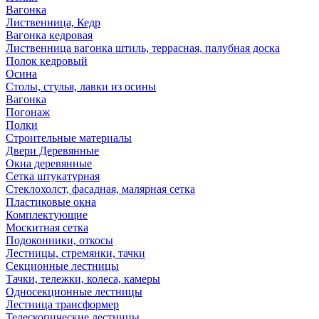
Вагонка
Лиственница, Кедр
Вагонка кедровая
Лиственница вагонка штиль, террасная, палубная доска
Полок кедровый
Осина
Столы, стулья, лавки из осины
Вагонка
Погонаж
Полки
Строительные материалы
Двери Деревянные
Окна деревянные
Сетка штукатурная
Стеклохолст, фасадная, малярная сетка
Пластиковые окна
Комплектующие
Москитная сетка
Подоконники, откосы
Лестницы, стремянки, тачки
Секционные лестницы
Тачки, тележки, колеса, камеры
Односекционные лестницы
Лестница трансформер
Телескопические лестницы