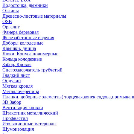
Водосточка, дымники
Отливы
Древесно-листовые материалы
OSB
Оргалит
Фанера березовая
Железобетонные изделия
Доборы колодезные
Крышки, днища
Люки, Конуса полимерные
Кольца колодезные
Забор, Кровля
Снегозадержатель трубчатый
Гладкий лист
Ондулин
Мягкая кровля
Металлочерепица
Планки, доборные элементы( торцевая,конек,ендова,примыкан
3D Забор
Вентиляция кровли
Штакетник металлический
Профнастил
Изоляционные материалы
Шумоизоляция