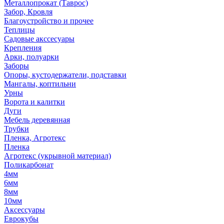
Металлопрокат (Таврос)
Забор, Кровля
Благоустройство и прочее
Теплицы
Садовые акссесуары
Крепления
Арки, полуарки
Заборы
Опоры, кустодержатели, подставки
Мангалы, коптильни
Урны
Ворота и калитки
Дуги
Мебель деревянная
Трубки
Пленка, Агротекс
Пленка
Агротекс (укрывной материал)
Поликарбонат
4мм
6мм
8мм
10мм
Аксессуары
Еврокубы