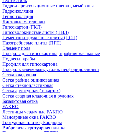
Геотекстиль
Гидро-пароизоляционные пленки, мембраны
Гидроизоляция
Теплоизоляция
Листовые материалы
Гипсокартон (ГКЛ)
Гипсоволокнистые листы ( ГВЛ)
Цементно-стружечные плиты (ЦСП)
Пазогребневые плиты (ПГП)
Элемент пола
Профиля для гипсокартона, профиля маячковые
Подвесы, крабы
Профиля для гипсокартона
Профиль маячковый, уголок перфорированный
Сетка кладочная
Сетка рабица оцинкованная
Сетка стеклопластиковая
Сетка арматурная ( в картах)
Сетка сварная кладочная в рулонах
Базальтовая сетка
FAKRO
Лестницы чердачные FAKRO
Мансардные окна FAKRO
Тротуарная плитка, Бордюры
Вибролитая тротуарная плитка