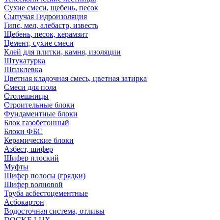
Сухие смеси, щебень, песок
Сыпучая Гидроизоляция
Гипс, мел, алебастр, известь
Щебень, песок, керамзит
Цемент, сухие смеси
Клей для плитки, камня, изоляции
Штукатурка
Шпаклевка
Цветная кладочная смесь, цветная затирка
Смеси для пола
Столешницы
Строительные блоки
Фундаментные блоки
Блок газобетонный
Блоки ФБС
Керамические блоки
Азбест, шифер
Шифер плоский
Муфты
Шифер полосы (грядки)
Шифер волновой
Труба асбестоцементные
Асбокартон
Водосточная система, отливы
DOCKE LUX