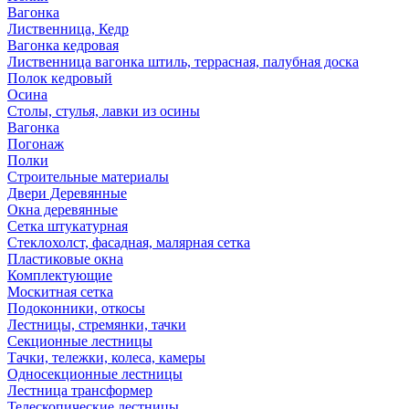
Вагонка
Лиственница, Кедр
Вагонка кедровая
Лиственница вагонка штиль, террасная, палубная доска
Полок кедровый
Осина
Столы, стулья, лавки из осины
Вагонка
Погонаж
Полки
Строительные материалы
Двери Деревянные
Окна деревянные
Сетка штукатурная
Стеклохолст, фасадная, малярная сетка
Пластиковые окна
Комплектующие
Москитная сетка
Подоконники, откосы
Лестницы, стремянки, тачки
Секционные лестницы
Тачки, тележки, колеса, камеры
Односекционные лестницы
Лестница трансформер
Телескопические лестницы