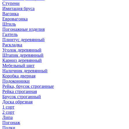
Ступени
Имитация бруса
Вагонка
Евровагонка
Штиль
Погонажные изделия
Галтель
Плинтус деревянный
Раскладка
Уголок деревянный
Штапик деревянный
Карниз деревянный
Мебельный щит
Наличник деревянный
Коробка дверная
Подоконники
Рейка, брусок строганные
Рейка строганная
Брусок строганный
Доска обрезная
1 сорт
2 сорт
Липа
Погонаж
Полки