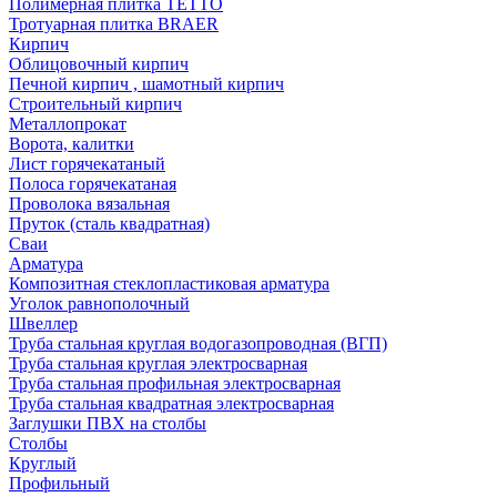
Полимерная плитка TETTO
Тротуарная плитка BRAER
Кирпич
Облицовочный кирпич
Печной кирпич , шамотный кирпич
Строительный кирпич
Металлопрокат
Ворота, калитки
Лист горячекатаный
Полоса горячекатаная
Проволока вязальная
Пруток (сталь квадратная)
Сваи
Арматура
Композитная стеклопластиковая арматура
Уголок равнополочный
Швеллер
Труба стальная круглая водогазопроводная (ВГП)
Труба стальная круглая электросварная
Труба стальная профильная электросварная
Труба стальная квадратная электросварная
Заглушки ПВХ на столбы
Столбы
Круглый
Профильный