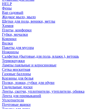
HELP
Фены
Вар садовый
Жидкое мыло, мыло
Щетки для пола, веники, метлы
Химия
Плиты, конфорки
Губки, мочалки
Коврики
Вилки
Пакеты для мусора
Ножницы
Салфетки (бытовые,для пола, влажн.), ветошь
Термокружки
Лампы паяльные и керосиновые
Сетка москитная
Газовые баллоны
Корзины для белья
Полки, ложки, губки для обуви
Гладильные доски
Ленты, скотчи, уплотнители, утеплители, обивка
Лента для примыканий
Уплотнители
Почтовые ящики
Товары для дома