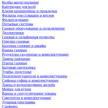
Колбы магистральные
Картриджи для колб
Ключи,кронштейны и прокладки
Фильтра для ст.машин и котлов
Фильтр-кувшин
Питьевые системы
Газовое оборудование и подключение
Диэлектрики
Газовая и сильфонная подводка
Горелки газовые
Баллоны газовые и шкафы
Краны газовые
Редуктора газ,пропан и комплектующие
Лампы паяльные
Плиты газовые
Бытовая сантехника
Тумбы, подстолье
Полотенцесушители и комплектующие
Сифоны,гофры и комплектующие
Трапы и водоотводящие желоба
Мойки для кухни
Ванны и сопутствующие товары
Смесители и комплектующие
Душевая программа
Санфаянс