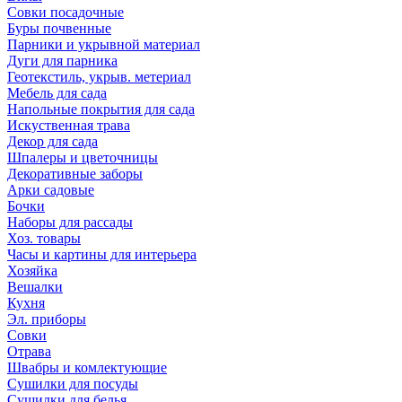
Совки посадочные
Буры почвенные
Парники и укрывной материал
Дуги для парника
Геотекстиль, укрыв. метериал
Мебель для сада
Напольные покрытия для сада
Искуственная трава
Декор для сада
Шпалеры и цветочницы
Декоративные заборы
Арки садовые
Бочки
Наборы для рассады
Хоз. товары
Часы и картины для интерьера
Хозяйка
Вешалки
Кухня
Эл. приборы
Совки
Отрава
Швабры и комлектующие
Сушилки для посуды
Сушилки для белья