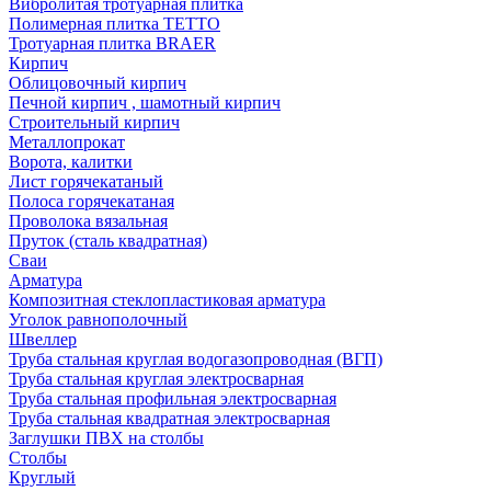
Вибролитая тротуарная плитка
Полимерная плитка TETTO
Тротуарная плитка BRAER
Кирпич
Облицовочный кирпич
Печной кирпич , шамотный кирпич
Строительный кирпич
Металлопрокат
Ворота, калитки
Лист горячекатаный
Полоса горячекатаная
Проволока вязальная
Пруток (сталь квадратная)
Сваи
Арматура
Композитная стеклопластиковая арматура
Уголок равнополочный
Швеллер
Труба стальная круглая водогазопроводная (ВГП)
Труба стальная круглая электросварная
Труба стальная профильная электросварная
Труба стальная квадратная электросварная
Заглушки ПВХ на столбы
Столбы
Круглый