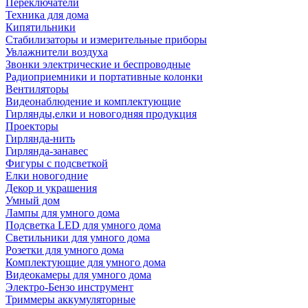
Переключатели
Техника для дома
Кипятильники
Стабилизаторы и измерительные приборы
Увлажнители воздуха
Звонки электрические и беспроводные
Радиоприемники и портативные колонки
Вентиляторы
Видеонаблюдение и комплектующие
Гирлянды,елки и новогодняя продукция
Проекторы
Гирлянда-нить
Гирлянда-занавес
Фигуры с подсветкой
Елки новогодние
Декор и украшения
Умный дом
Лампы для умного дома
Подсветка LED для умного дома
Светильники для умного дома
Розетки для умного дома
Комплектующие для умного дома
Видеокамеры для умного дома
Электро-Бензо инструмент
Триммеры аккумуляторные