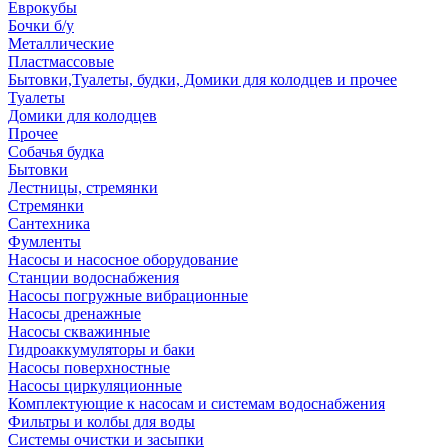
Еврокубы
Бочки б/у
Металлические
Пластмассовые
Бытовки,Туалеты, будки, Домики для колодцев и прочее
Туалеты
Домики для колодцев
Прочее
Собачья будка
Бытовки
Лестницы, стремянки
Стремянки
Сантехника
Фумленты
Насосы и насосное оборудование
Станции водоснабжения
Насосы погружные вибрационные
Насосы дренажные
Насосы скважинные
Гидроаккумуляторы и баки
Насосы поверхностные
Насосы циркуляционные
Комплектующие к насосам и системам водоснабжения
Фильтры и колбы для воды
Системы очистки и засыпки