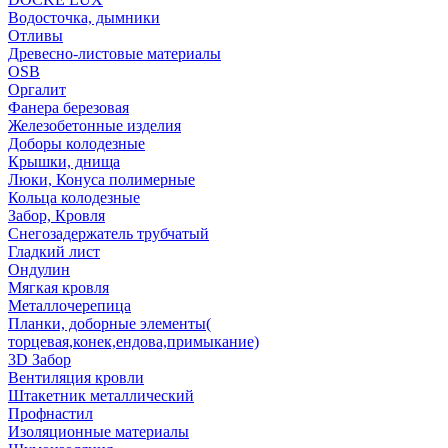
Водосточка, дымники
Отливы
Древесно-листовые материалы
OSB
Оргалит
Фанера березовая
Железобетонные изделия
Доборы колодезные
Крышки, днища
Люки, Конуса полимерные
Кольца колодезные
Забор, Кровля
Снегозадержатель трубчатый
Гладкий лист
Ондулин
Мягкая кровля
Металлочерепица
Планки, доборные элементы(
торцевая,конек,ендова,примыкание)
3D Забор
Вентиляция кровли
Штакетник металлический
Профнастил
Изоляционные материалы