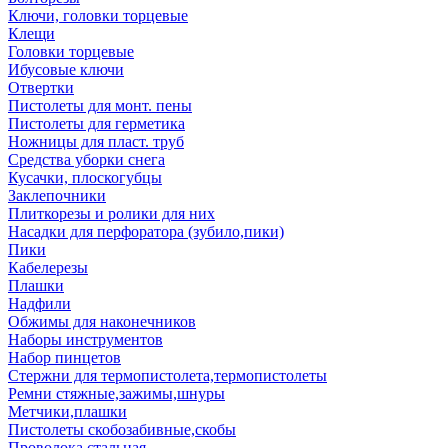
Ключи, головки торцевые
Клещи
Головки торцевые
Ибусовые ключи
Отвертки
Пистолеты для монт. пены
Пистолеты для герметика
Ножницы для пласт. труб
Средства уборки снега
Кусачки, плоскогубцы
Заклепочники
Плиткорезы и ролики для них
Насадки для перфоратора (зубило,пики)
Пики
Кабелерезы
Плашки
Надфили
Обжимы для наконечников
Наборы инструментов
Набор пинцетов
Стержни для термопистолета,термопистолеты
Ремни стяжные,зажимы,шнуры
Метчики,плашки
Пистолеты скобозабивные,скобы
Проволока стальная