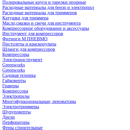
Полировальные круги и тарелки опорные
Расходные материалы для бензо и электропил
Расходные материалы для триммеров
Катушки для триммера
Масло,смазки и свечи для инструмента
Компрессорное оборудование и аксессуары
Инструмент для компрессоров
Фитинги М ПНЕВМО
Пистолеты и краскопульты
Шланги для компрессоров
Компрессоры
Электроинструмент
Greenworks
Greenworks
Садовая техника
Гайковерты
Граверы
Компрессора
Электропилы
Многофункциональные, реноваторы
Электротриммеры
Шуруповерты
Дрели
Перфораторы
Фены строительные