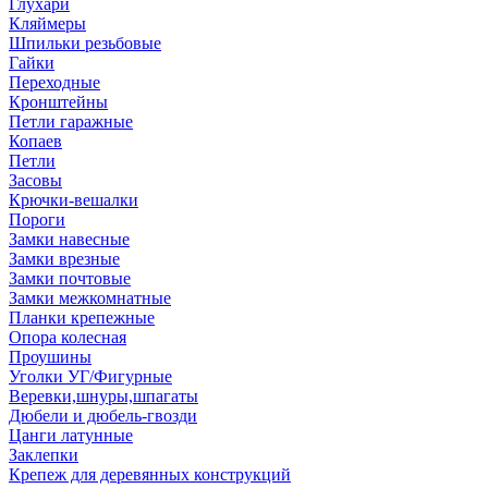
Глухари
Кляймеры
Шпильки резьбовые
Гайки
Переходные
Кронштейны
Петли гаражные
Копаев
Петли
Засовы
Крючки-вешалки
Пороги
Замки навесные
Замки врезные
Замки почтовые
Замки межкомнатные
Планки крепежные
Опора колесная
Проушины
Уголки УГ/Фигурные
Веревки,шнуры,шпагаты
Дюбели и дюбель-гвозди
Цанги латунные
Заклепки
Крепеж для деревянных конструкций