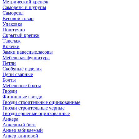
Метрический крепеж
Саморезы и шурупы
Саморезы
Весовой товар
Упаковка
Поштучно
Скрытый крепеж
Такелаж
Крючки
Замки навесные,засовы
Мебельная фурнитура
Петли
Скобяные изделия
Цепи сварные
Болты
Мебельные болты
Гвозди
Финишные гвозди
Гвозди строительные оцинкованные
Гвозди строительные черные
Гвозди ершеные оцинкованные
Анкера
Анкерный болт
Анкер забиваемый
Анкер клиновой