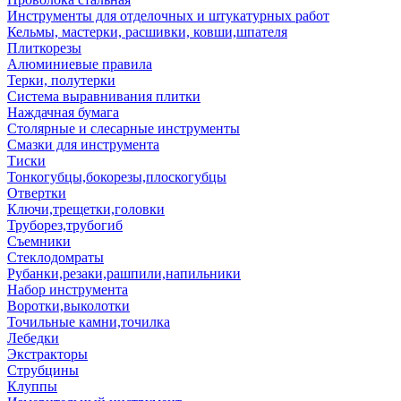
Инструменты для отделочных и штукатурных работ
Кельмы, мастерки, расшивки, ковши,шпателя
Плиткорезы
Алюминиевые правила
Терки, полутерки
Система выравнивания плитки
Наждачная бумага
Столярные и слесарные инструменты
Смазки для инструмента
Тиски
Тонкогубцы,бокорезы,плоскогубцы
Отвертки
Ключи,трещетки,головки
Труборез,трубогиб
Съемники
Стеклодомраты
Рубанки,резаки,рашпили,напильники
Набор инструмента
Воротки,выколотки
Точильные камни,точилка
Лебедки
Экстракторы
Струбцины
Клуппы