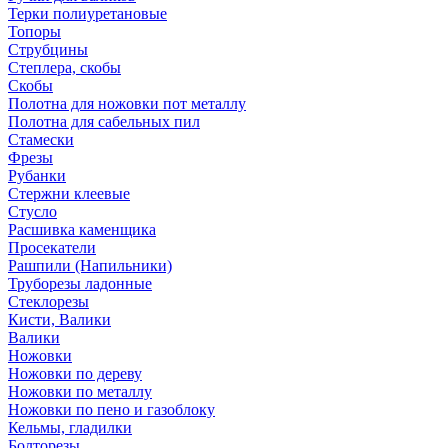
Терки полиуретановые
Топоры
Струбцины
Степлера, скобы
Скобы
Полотна для ножовки пот металлу
Полотна для сабельных пил
Стамески
Фрезы
Рубанки
Стержни клеевые
Стусло
Расшивка каменщика
Просекатели
Рашпили (Напильники)
Труборезы ладонные
Стеклорезы
Кисти, Валики
Валики
Ножовки
Ножовки по дереву
Ножовки по металлу
Ножовки по пено и газоблоку
Кельмы, гладилки
Болторезы