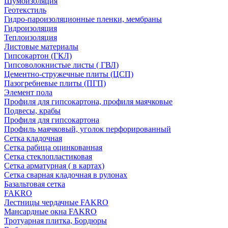
Шумоизоляция
Геотекстиль
Гидро-пароизоляционные пленки, мембраны
Гидроизоляция
Теплоизоляция
Листовые материалы
Гипсокартон (ГКЛ)
Гипсоволокнистые листы ( ГВЛ)
Цементно-стружечные плиты (ЦСП)
Пазогребневые плиты (ПГП)
Элемент пола
Профиля для гипсокартона, профиля маячковые
Подвесы, крабы
Профиля для гипсокартона
Профиль маячковый, уголок перфорированный
Сетка кладочная
Сетка рабица оцинкованная
Сетка стеклопластиковая
Сетка арматурная ( в картах)
Сетка сварная кладочная в рулонах
Базальтовая сетка
FAKRO
Лестницы чердачные FAKRO
Мансардные окна FAKRO
Тротуарная плитка, Бордюры