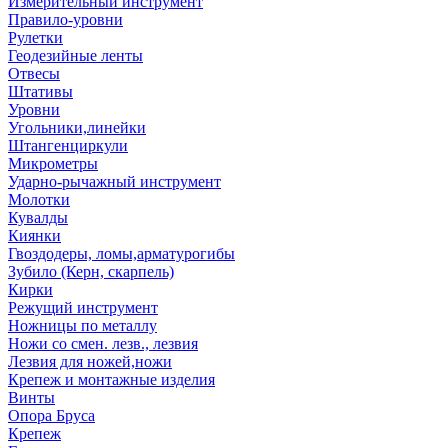
Измерительный инструмент
Правило-уровни
Рулетки
Геодезийные ленты
Отвесы
Штативы
Уровни
Угольники,линейки
Штангенциркули
Микрометры
Ударно-рычажный инструмент
Молотки
Кувалды
Киянки
Гвоздодеры, ломы,арматурогибы
Зубило (Керн, скарпель)
Кирки
Режущий инструмент
Ножницы по металлу
Ножи со смен. лезв., лезвия
Лезвия для ножей,ножи
Крепеж и монтажные изделия
Винты
Опора Бруса
Крепеж