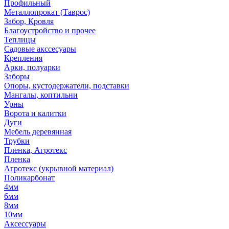
Профильный
Металлопрокат (Таврос)
Забор, Кровля
Благоустройство и прочее
Теплицы
Садовые акссесуары
Крепления
Арки, полуарки
Заборы
Опоры, кустодержатели, подставки
Мангалы, коптильни
Урны
Ворота и калитки
Дуги
Мебель деревянная
Трубки
Пленка, Агротекс
Пленка
Агротекс (укрывной материал)
Поликарбонат
4мм
6мм
8мм
10мм
Аксессуары