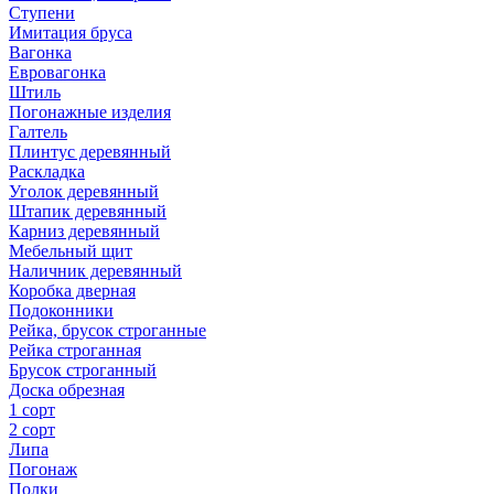
Ступени
Имитация бруса
Вагонка
Евровагонка
Штиль
Погонажные изделия
Галтель
Плинтус деревянный
Раскладка
Уголок деревянный
Штапик деревянный
Карниз деревянный
Мебельный щит
Наличник деревянный
Коробка дверная
Подоконники
Рейка, брусок строганные
Рейка строганная
Брусок строганный
Доска обрезная
1 сорт
2 сорт
Липа
Погонаж
Полки