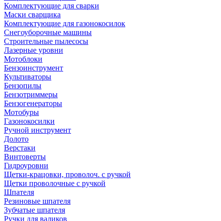
Комплектующие для сварки
Маски сварщика
Комплектующие для газонокосилок
Снегоуборочные машины
Строительные пылесосы
Лазерные уровни
Мотоблоки
Бензоинструмент
Культиваторы
Бензопилы
Бензотриммеры
Бензогенераторы
Мотобуры
Газонокосилки
Ручной инструмент
Долото
Верстаки
Винтоверты
Гидроуровни
Щетки-крацовки, проволоч. с ручкой
Щетки проволочные с ручкой
Шпателя
Резиновые шпателя
Зубчатые шпателя
Ручки для валиков