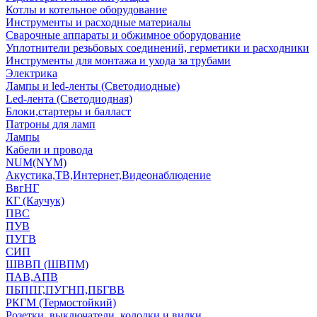
Котлы и котельное оборудование
Инструменты и расходные материалы
Сварочные аппараты и обжимное оборудование
Уплотнители резьбовых соединений, герметики и расходники
Инструменты для монтажа и ухода за трубами
Электрика
Лампы и led-ленты (Светодиодные)
Led-лента (Светодиодная)
Блоки,стартеры и балласт
Патроны для ламп
Лампы
Кабели и провода
NUM(NYM)
Акустика,ТВ,Интернет,Видеонаблюдение
ВвгНГ
КГ (Каучук)
ПВС
ПУВ
ПУГВ
СИП
ШВВП (ШВПМ)
ПАВ,АПВ
ПБППГ,ПУГНП,ПБГВВ
РКГМ (Термостойкий)
Розетки, выключатели, колодки и вилки