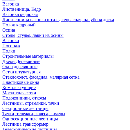
Вагонка
Лиственница, Кедр
Вагонка кедровая
Лиственница вагонка штиль, террасная, палубная доска
Полок кедровый
Осина
Столы, стулья, лавки из осины
Вагонка
Погонаж
Полки
Строительные материалы
Двери Деревянные
Окна деревянные
Сетка штукатурная
Стеклохолст, фасадная, малярная сетка
Пластиковые окна
Комплектующие
Москитная сетка
Подоконники, откосы
Лестницы, стремянки, тачки
Секционные лестницы
Тачки, тележки, колеса, камеры
Односекционные лестницы
Лестница трансформер
Телескопические лестницы