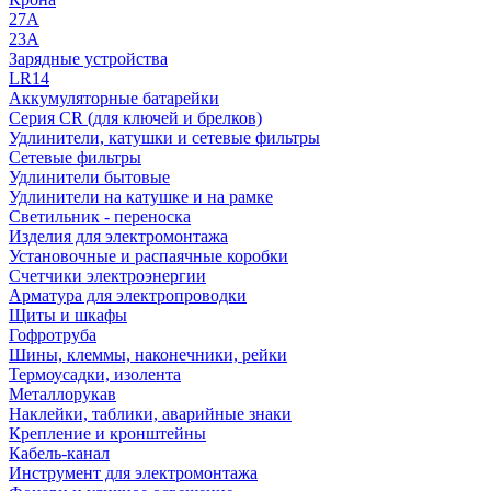
27A
23A
Зарядные устройства
LR14
Аккумуляторные батарейки
Серия CR (для ключей и брелков)
Удлинители, катушки и сетевые фильтры
Сетевые фильтры
Удлинители бытовые
Удлинители на катушке и на рамке
Светильник - переноска
Изделия для электромонтажа
Установочные и распаячные коробки
Счетчики электроэнергии
Арматура для электропроводки
Щиты и шкафы
Гофротруба
Шины, клеммы, наконечники, рейки
Термоусадки, изолента
Металлорукав
Наклейки, таблики, аварийные знаки
Крепление и кронштейны
Кабель-канал
Инструмент для электромонтажа