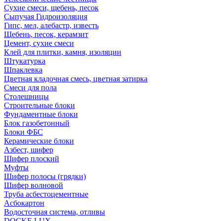
Сухие смеси, щебень, песок
Сыпучая Гидроизоляция
Гипс, мел, алебастр, известь
Щебень, песок, керамзит
Цемент, сухие смеси
Клей для плитки, камня, изоляции
Штукатурка
Шпаклевка
Цветная кладочная смесь, цветная затирка
Смеси для пола
Столешницы
Строительные блоки
Фундаментные блоки
Блок газобетонный
Блоки ФБС
Керамические блоки
Азбест, шифер
Шифер плоский
Муфты
Шифер полосы (грядки)
Шифер волновой
Труба асбестоцементные
Асбокартон
Водосточная система, отливы
DOCKE LUX