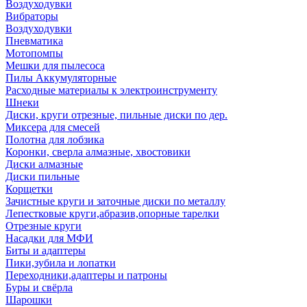
Воздуходувки
Вибраторы
Воздуходувки
Пневматика
Мотопомпы
Мешки для пылесоса
Пилы Аккумуляторные
Расходные материалы к электроинструменту
Шнеки
Диски, круги отрезные, пильные диски по дер.
Миксера для смесей
Полотна для лобзика
Коронки, сверла алмазные, хвостовики
Диски алмазные
Диски пильные
Корщетки
Зачистные круги и заточные диски по металлу
Лепестковые круги,абразив,опорные тарелки
Отрезные круги
Насадки для МФИ
Биты и адаптеры
Пики,зубила и лопатки
Переходники,адаптеры и патроны
Буры и свёрла
Шарошки