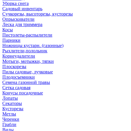
Уборка снега
Садовый инвентарь
Сучкорезы, высоторезы, кусторезы
Опрыскиватели
Леска для триммера
Косы
Пистолеты-распылители
Парники
Ножницы кустарн. (газонные)
Рыхлители,полольник
Корнеудалители
Мотыги, мотыжки, тяпки
Плоскорезы
Пилы садовые, лучковые
Плодосъемники
Семена газонной травы
Сетка садовая
Конусы посадочные
Лопаты
Секаторы
Кусторезы
Метлы
Черенки
Грабли
Вилы