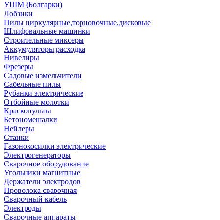
УШМ (Болгарки)
Лобзики
Пилы циркулярные,торцовочные,дисковые
Шлифовальные машинки
Строительные миксеры
Аккумуляторы,расходка
Нивелиры
Фрезеры
Садовые измельчители
Сабельные пилы
Рубанки электрические
Отбойные молотки
Краскопульты
Бетономешалки
Нейлеры
Станки
Газонокосилки электрические
Электрогенераторы
Сварочное оборудование
Угольники магнитные
Держатели электродов
Проволока сварочная
Сварочный кабель
Электроды
Сварочные аппараты