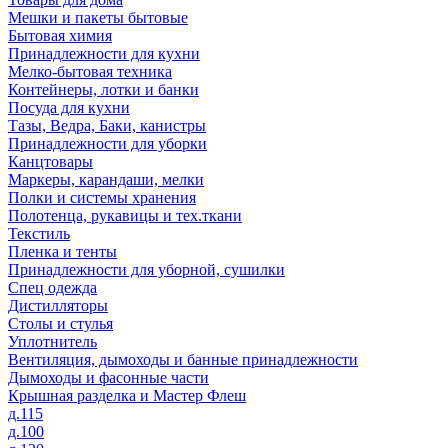
Мешки и пакеты бытовые
Бытовая химия
Принадлежности для кухни
Мелко-бытовая техника
Контейнеры, лотки и банки
Посуда для кухни
Тазы, Ведра, Баки, канистры
Принадлежности для уборки
Канцтовары
Маркеры, карандаши, мелки
Полки и системы хранения
Полотенца, рукавицы и тех.ткани
Текстиль
Пленка и тенты
Принадлежности для уборной, сушилки
Спец одежда
Дистилляторы
Столы и стулья
Уплотнитель
Вентиляция, дымоходы и банные принадлежности
Дымоходы и фасонные части
Крышная разделка и Мастер Флеш
д.115
д.100