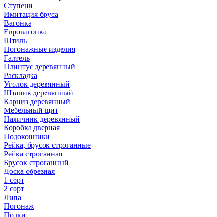
Ступени
Имитация бруса
Вагонка
Евровагонка
Штиль
Погонажные изделия
Галтель
Плинтус деревянный
Раскладка
Уголок деревянный
Штапик деревянный
Карниз деревянный
Мебельный щит
Наличник деревянный
Коробка дверная
Подоконники
Рейка, брусок строганные
Рейка строганная
Брусок строганный
Доска обрезная
1 сорт
2 сорт
Липа
Погонаж
Полки