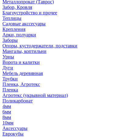
Металлопрокат (Таврос)
Забор, Кровля
Благоустройство и прочее
Теплицы
Садовые акссесуары
Крепления
Арки, полуарки
Заборы
Опоры, кустодержатели, подставки
Мангалы, коптильни
Урны
Ворота и калитки
Дуги
Мебель деревянная
Трубки
Пленка, Агротекс
Пленка
Агротекс (укрывной материал)
Поликарбонат
4мм
6мм
8мм
10мм
Аксессуары
Еврокубы