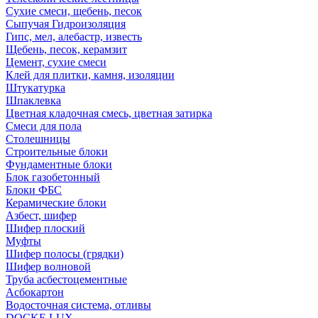
Сухие смеси, щебень, песок
Сыпучая Гидроизоляция
Гипс, мел, алебастр, известь
Щебень, песок, керамзит
Цемент, сухие смеси
Клей для плитки, камня, изоляции
Штукатурка
Шпаклевка
Цветная кладочная смесь, цветная затирка
Смеси для пола
Столешницы
Строительные блоки
Фундаментные блоки
Блок газобетонный
Блоки ФБС
Керамические блоки
Азбест, шифер
Шифер плоский
Муфты
Шифер полосы (грядки)
Шифер волновой
Труба асбестоцементные
Асбокартон
Водосточная система, отливы
DOCKE LUX