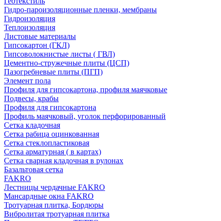
Геотекстиль
Гидро-пароизоляционные пленки, мембраны
Гидроизоляция
Теплоизоляция
Листовые материалы
Гипсокартон (ГКЛ)
Гипсоволокнистые листы ( ГВЛ)
Цементно-стружечные плиты (ЦСП)
Пазогребневые плиты (ПГП)
Элемент пола
Профиля для гипсокартона, профиля маячковые
Подвесы, крабы
Профиля для гипсокартона
Профиль маячковый, уголок перфорированный
Сетка кладочная
Сетка рабица оцинкованная
Сетка стеклопластиковая
Сетка арматурная ( в картах)
Сетка сварная кладочная в рулонах
Базальтовая сетка
FAKRO
Лестницы чердачные FAKRO
Мансардные окна FAKRO
Тротуарная плитка, Бордюры
Вибролитая тротуарная плитка