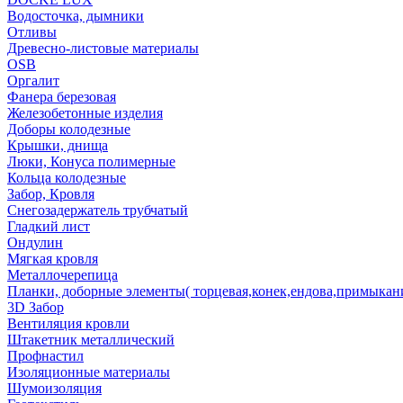
Водосточка, дымники
Отливы
Древесно-листовые материалы
OSB
Оргалит
Фанера березовая
Железобетонные изделия
Доборы колодезные
Крышки, днища
Люки, Конуса полимерные
Кольца колодезные
Забор, Кровля
Снегозадержатель трубчатый
Гладкий лист
Ондулин
Мягкая кровля
Металлочерепица
Планки, доборные элементы( торцевая,конек,ендова,примыкан
3D Забор
Вентиляция кровли
Штакетник металлический
Профнастил
Изоляционные материалы
Шумоизоляция