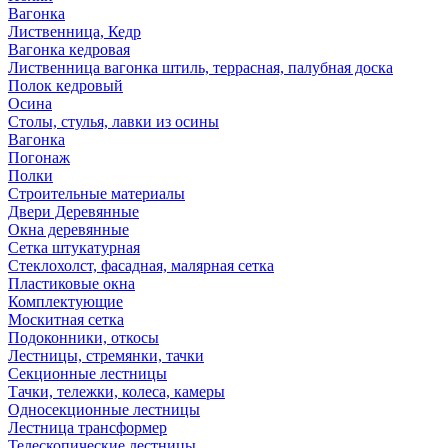
Вагонка
Лиственница, Кедр
Вагонка кедровая
Лиственница вагонка штиль, террасная, палубная доска
Полок кедровый
Осина
Столы, стулья, лавки из осины
Вагонка
Погонаж
Полки
Строительные материалы
Двери Деревянные
Окна деревянные
Сетка штукатурная
Стеклохолст, фасадная, малярная сетка
Пластиковые окна
Комплектующие
Москитная сетка
Подоконники, откосы
Лестницы, стремянки, тачки
Секционные лестницы
Тачки, тележки, колеса, камеры
Односекционные лестницы
Лестница трансформер
Телескопические лестницы