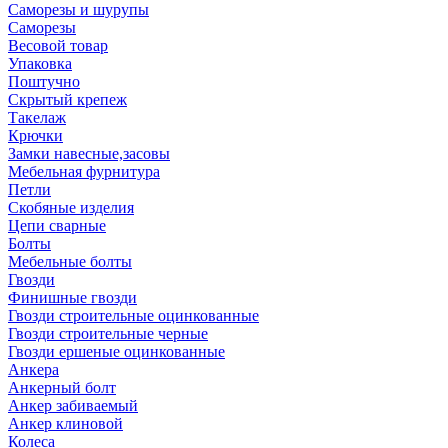
Саморезы и шурупы
Саморезы
Весовой товар
Упаковка
Поштучно
Скрытый крепеж
Такелаж
Крючки
Замки навесные,засовы
Мебельная фурнитура
Петли
Скобяные изделия
Цепи сварные
Болты
Мебельные болты
Гвозди
Финишные гвозди
Гвозди строительные оцинкованные
Гвозди строительные черные
Гвозди ершеные оцинкованные
Анкера
Анкерный болт
Анкер забиваемый
Анкер клиновой
Колеса