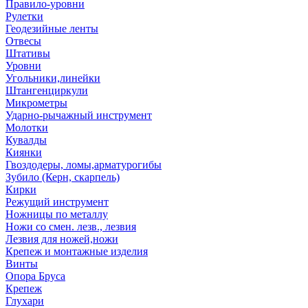
Правило-уровни
Рулетки
Геодезийные ленты
Отвесы
Штативы
Уровни
Угольники,линейки
Штангенциркули
Микрометры
Ударно-рычажный инструмент
Молотки
Кувалды
Киянки
Гвоздодеры, ломы,арматурогибы
Зубило (Керн, скарпель)
Кирки
Режущий инструмент
Ножницы по металлу
Ножи со смен. лезв., лезвия
Лезвия для ножей,ножи
Крепеж и монтажные изделия
Винты
Опора Бруса
Крепеж
Глухари