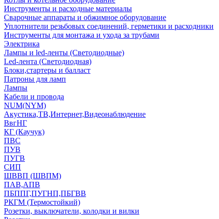
Инструменты и расходные материалы
Сварочные аппараты и обжимное оборудование
Уплотнители резьбовых соединений, герметики и расходники
Инструменты для монтажа и ухода за трубами
Электрика
Лампы и led-ленты (Светодиодные)
Led-лента (Светодиодная)
Блоки,стартеры и балласт
Патроны для ламп
Лампы
Кабели и провода
NUM(NYM)
Акустика,ТВ,Интернет,Видеонаблюдение
ВвгНГ
КГ (Каучук)
ПВС
ПУВ
ПУГВ
СИП
ШВВП (ШВПМ)
ПАВ,АПВ
ПБППГ,ПУГНП,ПБГВВ
РКГМ (Термостойкий)
Розетки, выключатели, колодки и вилки