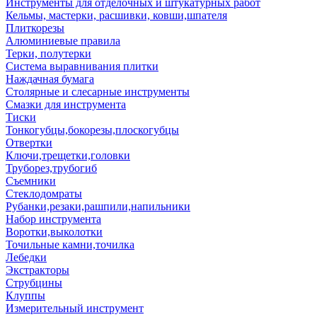
Инструменты для отделочных и штукатурных работ
Кельмы, мастерки, расшивки, ковши,шпателя
Плиткорезы
Алюминиевые правила
Терки, полутерки
Система выравнивания плитки
Наждачная бумага
Столярные и слесарные инструменты
Смазки для инструмента
Тиски
Тонкогубцы,бокорезы,плоскогубцы
Отвертки
Ключи,трещетки,головки
Труборез,трубогиб
Съемники
Стеклодомраты
Рубанки,резаки,рашпили,напильники
Набор инструмента
Воротки,выколотки
Точильные камни,точилка
Лебедки
Экстракторы
Струбцины
Клуппы
Измерительный инструмент