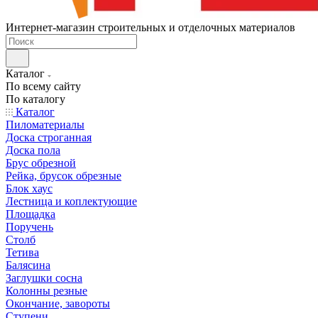
Интернет-магазин строительных и отделочных материалов
Каталог
По всему сайту
По каталогу
Каталог
Пиломатериалы
Доска строганная
Доска пола
Брус обрезной
Рейка, брусок обрезные
Блок хаус
Лестница и коплектующие
Площадка
Поручень
Столб
Тетива
Балясина
Заглушки сосна
Колонны резные
Окончание, завороты
Ступени