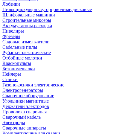
Лобзики
Пилы циркулярные,торцовочные,дисковые
Шлифовальные машинки
Строительные миксеры
Аккумуляторы,расходка
Нивелиры
Фрезеры
Садовые измельчители
Сабельные пилы
Рубанки электрические
Отбойные молотки
Краскопульты
Бетономешалки
Нейлеры
Станки
Газонокосилки электрические
Электрогенераторы
Сварочное оборудование
Угольники магнитные
Держатели электродов
Проволока сварочная
Сварочный кабель
Электроды
Сварочные аппараты
Комплектующие для сварки