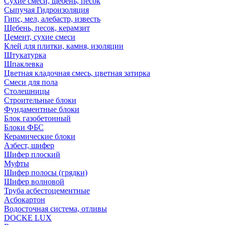
Сухие смеси, щебень, песок
Сыпучая Гидроизоляция
Гипс, мел, алебастр, известь
Щебень, песок, керамзит
Цемент, сухие смеси
Клей для плитки, камня, изоляции
Штукатурка
Шпаклевка
Цветная кладочная смесь, цветная затирка
Смеси для пола
Столешницы
Строительные блоки
Фундаментные блоки
Блок газобетонный
Блоки ФБС
Керамические блоки
Азбест, шифер
Шифер плоский
Муфты
Шифер полосы (грядки)
Шифер волновой
Труба асбестоцементные
Асбокартон
Водосточная система, отливы
DOCKE LUX