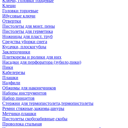
Ключи, головки торцевые
Клещи
Головки торцевые
Ибусовые ключи
Отвертки
Пистолеты для монт. пены
Пистолеты для герметика
Ножницы для пласт. труб
Средства уборки снега
Кусачки, плоскогубцы
Заклепочники
Плиткорезы и ролики для них
Насадки для перфоратора (зубило,пики)
Пики
Кабелерезы
Плашки
Надфили
Обжимы для наконечников
Наборы инструментов
Набор пинцетов
Стержни для термопистолета,термопистолеты
Ремни стяжные,зажимы,шнуры
Метчики,плашки
Пистолеты скобозабивные,скобы
Проволока стальная