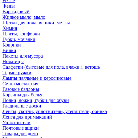
HELP
Фены
Вар садовый
Жидкое мыло, мыло
Щетки для пола, веники, метлы
Химия
Плиты, конфорки
Губки, мочалки
Коврики
Вилки
Пакеты для мусора
Ножницы
Салфетки (бытовые,для пола, влажн.), ветошь
Термокружки
Лампы паяльные и керосиновые
Сетка москитная
Газовые баллоны
Корзины для белья
Полки, ложки, губки для обуви
Гладильные доски
Ленты, скотчи, уплотнители, утеплители, обивка
Лента для примыканий
Уплотнители
Почтовые ящики
Товары для дома