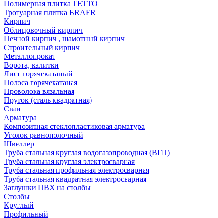
Полимерная плитка TETTO
Тротуарная плитка BRAER
Кирпич
Облицовочный кирпич
Печной кирпич , шамотный кирпич
Строительный кирпич
Металлопрокат
Ворота, калитки
Лист горячекатаный
Полоса горячекатаная
Проволока вязальная
Пруток (сталь квадратная)
Сваи
Арматура
Композитная стеклопластиковая арматура
Уголок равнополочный
Швеллер
Труба стальная круглая водогазопроводная (ВГП)
Труба стальная круглая электросварная
Труба стальная профильная электросварная
Труба стальная квадратная электросварная
Заглушки ПВХ на столбы
Столбы
Круглый
Профильный