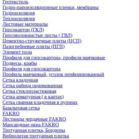
Геотекстиль
Гидро-пароизоляционные пленки, мембраны
Гидроизоляция
Теплоизоляция
Листовые материалы
Гипсокартон (ГКЛ)
Гипсоволокнистые листы ( ГВЛ)
Цементно-стружечные плиты (ЦСП)
Пазогребневые плиты (ПГП)
Элемент пола
Профиля для гипсокартона, профиля маячковые
Подвесы, крабы
Профиля для гипсокартона
Профиль маячковый, уголок перфорированный
Сетка кладочная
Сетка рабица оцинкованная
Сетка стеклопластиковая
Сетка арматурная ( в картах)
Сетка сварная кладочная в рулонах
Базальтовая сетка
FAKRO
Лестницы чердачные FAKRO
Мансардные окна FAKRO
Тротуарная плитка, Бордюры
Вибролитая тротуарная плитка