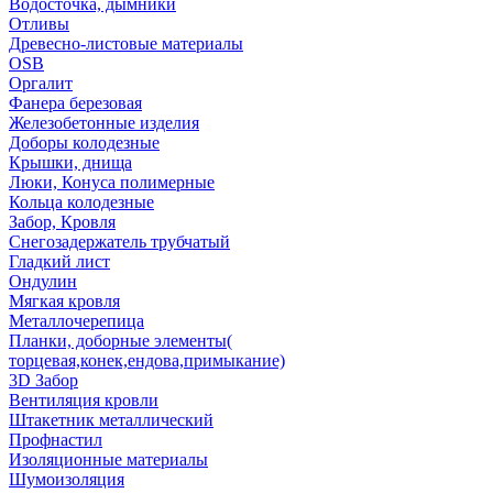
Водосточка, дымники
Отливы
Древесно-листовые материалы
OSB
Оргалит
Фанера березовая
Железобетонные изделия
Доборы колодезные
Крышки, днища
Люки, Конуса полимерные
Кольца колодезные
Забор, Кровля
Снегозадержатель трубчатый
Гладкий лист
Ондулин
Мягкая кровля
Металлочерепица
Планки, доборные элементы(
торцевая,конек,ендова,примыкание)
3D Забор
Вентиляция кровли
Штакетник металлический
Профнастил
Изоляционные материалы
Шумоизоляция