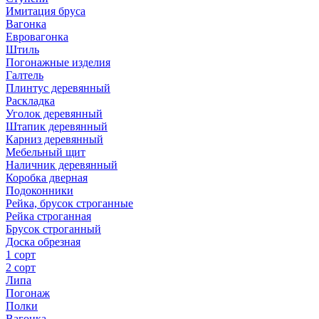
Имитация бруса
Вагонка
Евровагонка
Штиль
Погонажные изделия
Галтель
Плинтус деревянный
Раскладка
Уголок деревянный
Штапик деревянный
Карниз деревянный
Мебельный щит
Наличник деревянный
Коробка дверная
Подоконники
Рейка, брусок строганные
Рейка строганная
Брусок строганный
Доска обрезная
1 сорт
2 сорт
Липа
Погонаж
Полки
Вагонка