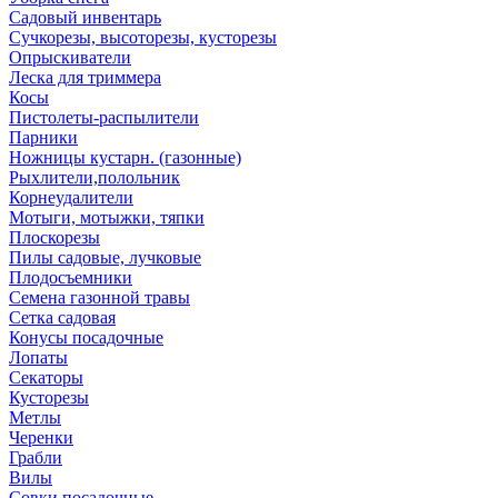
Садовый инвентарь
Сучкорезы, высоторезы, кусторезы
Опрыскиватели
Леска для триммера
Косы
Пистолеты-распылители
Парники
Ножницы кустарн. (газонные)
Рыхлители,полольник
Корнеудалители
Мотыги, мотыжки, тяпки
Плоскорезы
Пилы садовые, лучковые
Плодосъемники
Семена газонной травы
Сетка садовая
Конусы посадочные
Лопаты
Секаторы
Кусторезы
Метлы
Черенки
Грабли
Вилы
Совки посадочные