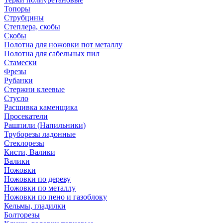
Топоры
Струбцины
Степлера, скобы
Скобы
Полотна для ножовки пот металлу
Полотна для сабельных пил
Стамески
Фрезы
Рубанки
Стержни клеевые
Стусло
Расшивка каменщика
Просекатели
Рашпили (Напильники)
Труборезы ладонные
Стеклорезы
Кисти, Валики
Валики
Ножовки
Ножовки по дереву
Ножовки по металлу
Ножовки по пено и газоблоку
Кельмы, гладилки
Болторезы