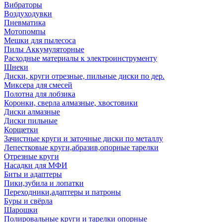
Вибраторы
Воздуходувки
Пневматика
Мотопомпы
Мешки для пылесоса
Пилы Аккумуляторные
Расходные материалы к электроинструменту
Шнеки
Диски, круги отрезные, пильные диски по дер.
Миксера для смесей
Полотна для лобзика
Коронки, сверла алмазные, хвостовики
Диски алмазные
Диски пильные
Корщетки
Зачистные круги и заточные диски по металлу
Лепестковые круги,абразив,опорные тарелки
Отрезные круги
Насадки для МФИ
Биты и адаптеры
Пики,зубила и лопатки
Переходники,адаптеры и патроны
Буры и свёрла
Шарошки
Полировальные круги и тарелки опорные