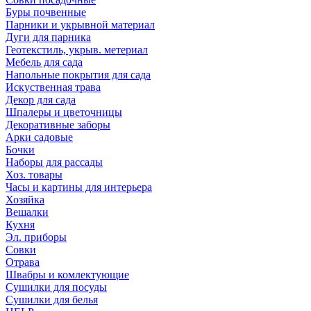
Буры почвенные
Парники и укрывной материал
Дуги для парника
Геотекстиль, укрыв. метериал
Мебель для сада
Напольные покрытия для сада
Искуственная трава
Декор для сада
Шпалеры и цветочницы
Декоративные заборы
Арки садовые
Бочки
Наборы для рассады
Хоз. товары
Часы и картины для интерьера
Хозяйка
Вешалки
Кухня
Эл. приборы
Совки
Отрава
Швабры и комлектующие
Сушилки для посуды
Сушилки для белья