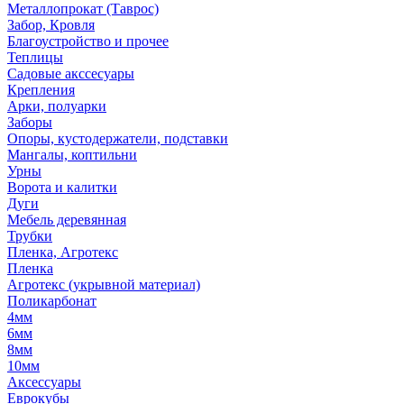
Металлопрокат (Таврос)
Забор, Кровля
Благоустройство и прочее
Теплицы
Садовые акссесуары
Крепления
Арки, полуарки
Заборы
Опоры, кустодержатели, подставки
Мангалы, коптильни
Урны
Ворота и калитки
Дуги
Мебель деревянная
Трубки
Пленка, Агротекс
Пленка
Агротекс (укрывной материал)
Поликарбонат
4мм
6мм
8мм
10мм
Аксессуары
Еврокубы