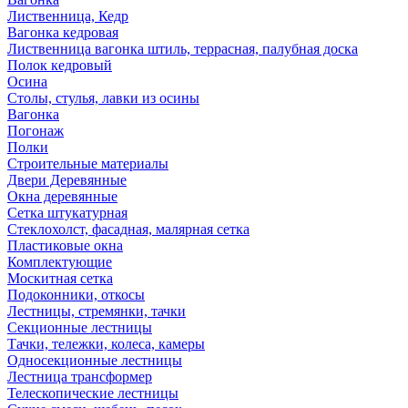
Лиственница, Кедр
Вагонка кедровая
Лиственница вагонка штиль, террасная, палубная доска
Полок кедровый
Осина
Столы, стулья, лавки из осины
Вагонка
Погонаж
Полки
Строительные материалы
Двери Деревянные
Окна деревянные
Сетка штукатурная
Стеклохолст, фасадная, малярная сетка
Пластиковые окна
Комплектующие
Москитная сетка
Подоконники, откосы
Лестницы, стремянки, тачки
Секционные лестницы
Тачки, тележки, колеса, камеры
Односекционные лестницы
Лестница трансформер
Телескопические лестницы