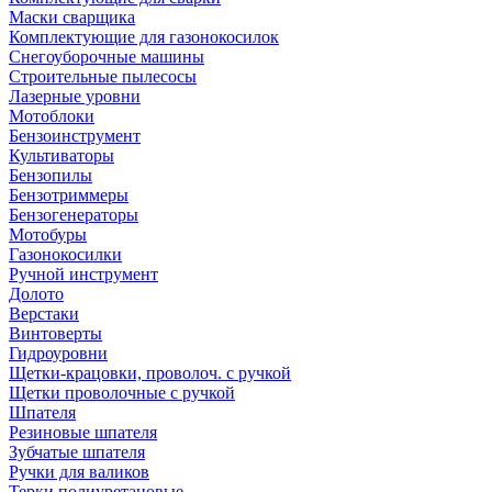
Маски сварщика
Комплектующие для газонокосилок
Снегоуборочные машины
Строительные пылесосы
Лазерные уровни
Мотоблоки
Бензоинструмент
Культиваторы
Бензопилы
Бензотриммеры
Бензогенераторы
Мотобуры
Газонокосилки
Ручной инструмент
Долото
Верстаки
Винтоверты
Гидроуровни
Щетки-крацовки, проволоч. с ручкой
Щетки проволочные с ручкой
Шпателя
Резиновые шпателя
Зубчатые шпателя
Ручки для валиков
Терки полиуретановые