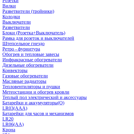
Розетки
Вилки
Разветвители (тройники)
Колодки
Выключатели
Разветвители
Блоки (Розетка+Выключатель)
Рамка для розеток и выключателей
Штепсельное гнездо
Ретро - фурнитура
Обогрев и тепловые завесы
Инфракрасные обогреватели
Дизельные обогреватели
Конвекторы
Газовые обогреватели
Масляные радиаторы
Тепловентиляторы и пушки
Метеостанции и обогрев кровли
Теплый пол электрический и аксессуары
Батарейки и аккумуляторы(О)
LR03(AAA)
Батарейки для часов и механизмов
LR20
LR06(AA)
Крона