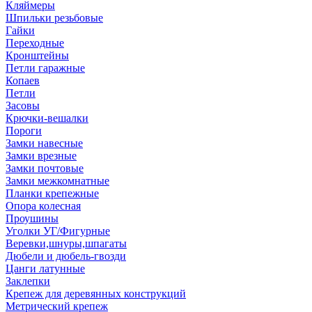
Кляймеры
Шпильки резьбовые
Гайки
Переходные
Кронштейны
Петли гаражные
Копаев
Петли
Засовы
Крючки-вешалки
Пороги
Замки навесные
Замки врезные
Замки почтовые
Замки межкомнатные
Планки крепежные
Опора колесная
Проушины
Уголки УГ/Фигурные
Веревки,шнуры,шпагаты
Дюбели и дюбель-гвозди
Цанги латунные
Заклепки
Крепеж для деревянных конструкций
Метрический крепеж