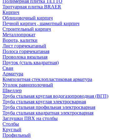
Полимерная плитка TETTO
Тротуарная плитка BRAER
Кирпич
Облицовочный кирпич
Печной кирпич , шамотный кирпич
Строительный кирпич
Металлопрокат
Ворота, калитки
Лист горячекатаный
Полоса горячекатаная
Проволока вязальная
Пруток (сталь квадратная)
Сваи
Арматура
Композитная стеклопластиковая арматура
Уголок равнополочный
Швеллер
Труба стальная круглая водогазопроводная (ВГП)
Труба стальная круглая электросварная
Труба стальная профильная электросварная
Труба стальная квадратная электросварная
Заглушки ПВХ на столбы
Столбы
Круглый
Профильный