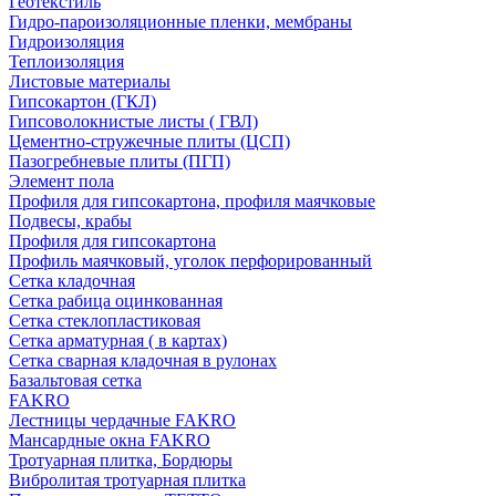
Геотекстиль
Гидро-пароизоляционные пленки, мембраны
Гидроизоляция
Теплоизоляция
Листовые материалы
Гипсокартон (ГКЛ)
Гипсоволокнистые листы ( ГВЛ)
Цементно-стружечные плиты (ЦСП)
Пазогребневые плиты (ПГП)
Элемент пола
Профиля для гипсокартона, профиля маячковые
Подвесы, крабы
Профиля для гипсокартона
Профиль маячковый, уголок перфорированный
Сетка кладочная
Сетка рабица оцинкованная
Сетка стеклопластиковая
Сетка арматурная ( в картах)
Сетка сварная кладочная в рулонах
Базальтовая сетка
FAKRO
Лестницы чердачные FAKRO
Мансардные окна FAKRO
Тротуарная плитка, Бордюры
Вибролитая тротуарная плитка