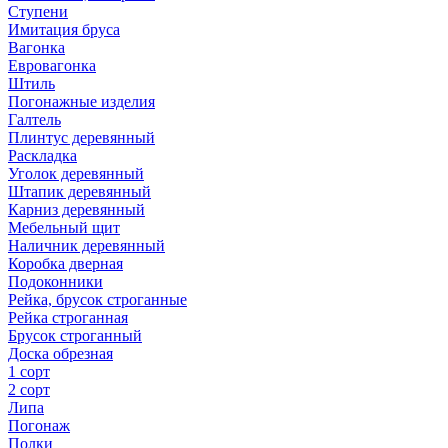
Ступени
Имитация бруса
Вагонка
Евровагонка
Штиль
Погонажные изделия
Галтель
Плинтус деревянный
Раскладка
Уголок деревянный
Штапик деревянный
Карниз деревянный
Мебельный щит
Наличник деревянный
Коробка дверная
Подоконники
Рейка, брусок строганные
Рейка строганная
Брусок строганный
Доска обрезная
1 сорт
2 сорт
Липа
Погонаж
Полки