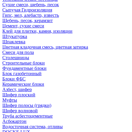
Сухие смеси, щебень, песок
Сыпучая Гидроизоляция
Гипс, мел, алебастр, известь
Щебень, песок, керамзит
Цемент, сухие смеси
Клей для плитки, камня, изоляции
Штукатурка
Шпаклевка
Цветная кладочная смесь, цветная затирка
Смеси для пола
Столешницы
Строительные блоки
Фундаментные блоки
Блок газобетонный
Блоки ФБС
Керамические блоки
Азбест, шифер
Шифер плоский
Муфты
Шифер полосы (грядки)
Шифер волновой
Труба асбестоцементные
Асбокартон
Водосточная система, отливы
DOCKE LUX