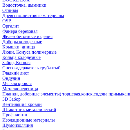
Водосточка, дымники
Отливы
Древесно-листовые материалы
OSB
Оргалит
Фанера березовая
Железобетонные изделия
Доборы колодезные
Крышки, днища
Люки, Конуса полимерные
Кольца колодезные
Забор, Кровля
Снегозадержатель трубчатый
Гладкий лист
Ондулин
Мягкая кровля
Металлочерепица
Планки, доборные элементы( торцевая,конек,ендова,примыкан
3D Забор
Вентиляция кровли
Штакетник металлический
Профнастил
Изоляционные материалы
Шумоизоляция