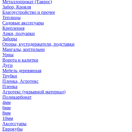
Металлопрокат (Таврос)
Забор, Кровля
Благоустройство и прочее
Теплицы
Садовые акссесуары
Крепления
Арки, полуарки
Заборы
Опоры, кустодержатели, подставки
Мангалы, коптильни
Урны
Ворота и калитки
Дуги
Мебель деревянная
Трубки
Пленка, Агротекс
Пленка
Агротекс (укрывной материал)
Поликарбонат
4мм
6мм
8мм
10мм
Аксессуары
Еврокубы