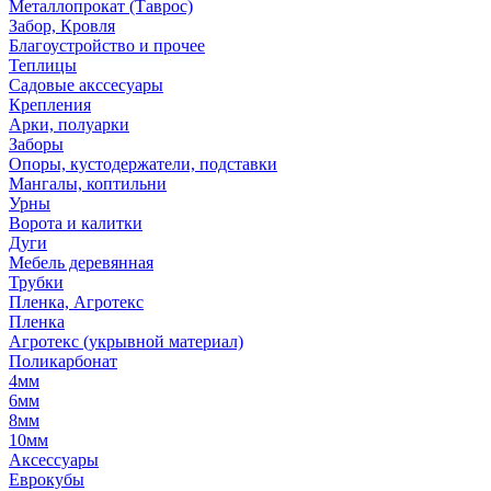
Металлопрокат (Таврос)
Забор, Кровля
Благоустройство и прочее
Теплицы
Садовые акссесуары
Крепления
Арки, полуарки
Заборы
Опоры, кустодержатели, подставки
Мангалы, коптильни
Урны
Ворота и калитки
Дуги
Мебель деревянная
Трубки
Пленка, Агротекс
Пленка
Агротекс (укрывной материал)
Поликарбонат
4мм
6мм
8мм
10мм
Аксессуары
Еврокубы