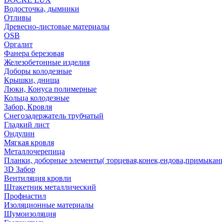
Водосточка, дымники
Отливы
Древесно-листовые материалы
OSB
Оргалит
Фанера березовая
Железобетонные изделия
Доборы колодезные
Крышки, днища
Люки, Конуса полимерные
Кольца колодезные
Забор, Кровля
Снегозадержатель трубчатый
Гладкий лист
Ондулин
Мягкая кровля
Металлочерепица
Планки, доборные элементы( торцевая,конек,ендова,примыкан
3D Забор
Вентиляция кровли
Штакетник металлический
Профнастил
Изоляционные материалы
Шумоизоляция