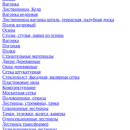
Вагонка
Лиственница, Кедр
Вагонка кедровая
Лиственница вагонка штиль, террасная, палубная доска
Полок кедровый
Осина
Столы, стулья, лавки из осины
Вагонка
Погонаж
Полки
Строительные материалы
Двери Деревянные
Окна деревянные
Сетка штукатурная
Стеклохолст, фасадная, малярная сетка
Пластиковые окна
Комплектующие
Москитная сетка
Подоконники, откосы
Лестницы, стремянки, тачки
Секционные лестницы
Тачки, тележки, колеса, камеры
Односекционные лестницы
Лестница трансформер
Телескопические лестницы