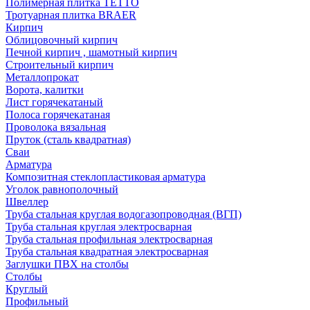
Полимерная плитка TETTO
Тротуарная плитка BRAER
Кирпич
Облицовочный кирпич
Печной кирпич , шамотный кирпич
Строительный кирпич
Металлопрокат
Ворота, калитки
Лист горячекатаный
Полоса горячекатаная
Проволока вязальная
Пруток (сталь квадратная)
Сваи
Арматура
Композитная стеклопластиковая арматура
Уголок равнополочный
Швеллер
Труба стальная круглая водогазопроводная (ВГП)
Труба стальная круглая электросварная
Труба стальная профильная электросварная
Труба стальная квадратная электросварная
Заглушки ПВХ на столбы
Столбы
Круглый
Профильный