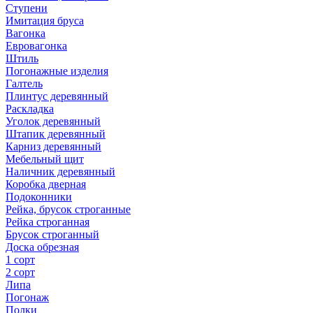
Ступени
Имитация бруса
Вагонка
Евровагонка
Штиль
Погонажные изделия
Галтель
Плинтус деревянный
Раскладка
Уголок деревянный
Штапик деревянный
Карниз деревянный
Мебельный щит
Наличник деревянный
Коробка дверная
Подоконники
Рейка, брусок строганные
Рейка строганная
Брусок строганный
Доска обрезная
1 сорт
2 сорт
Липа
Погонаж
Полки