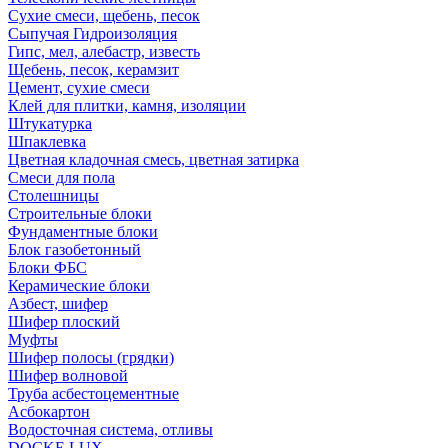
Сухие смеси, щебень, песок
Сыпучая Гидроизоляция
Гипс, мел, алебастр, известь
Щебень, песок, керамзит
Цемент, сухие смеси
Клей для плитки, камня, изоляции
Штукатурка
Шпаклевка
Цветная кладочная смесь, цветная затирка
Смеси для пола
Столешницы
Строительные блоки
Фундаментные блоки
Блок газобетонный
Блоки ФБС
Керамические блоки
Азбест, шифер
Шифер плоский
Муфты
Шифер полосы (грядки)
Шифер волновой
Труба асбестоцементные
Асбокартон
Водосточная система, отливы
DOCKE LUX