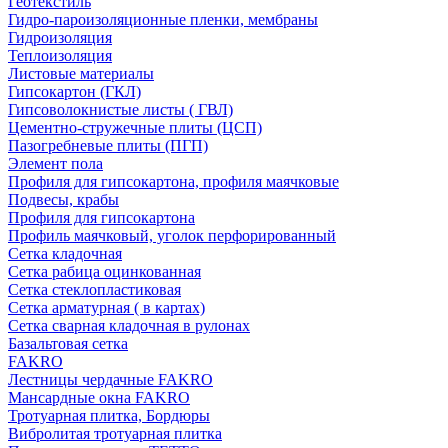
Геотекстиль
Гидро-пароизоляционные пленки, мембраны
Гидроизоляция
Теплоизоляция
Листовые материалы
Гипсокартон (ГКЛ)
Гипсоволокнистые листы ( ГВЛ)
Цементно-стружечные плиты (ЦСП)
Пазогребневые плиты (ПГП)
Элемент пола
Профиля для гипсокартона, профиля маячковые
Подвесы, крабы
Профиля для гипсокартона
Профиль маячковый, уголок перфорированный
Сетка кладочная
Сетка рабица оцинкованная
Сетка стеклопластиковая
Сетка арматурная ( в картах)
Сетка сварная кладочная в рулонах
Базальтовая сетка
FAKRO
Лестницы чердачные FAKRO
Мансардные окна FAKRO
Тротуарная плитка, Бордюры
Вибролитая тротуарная плитка