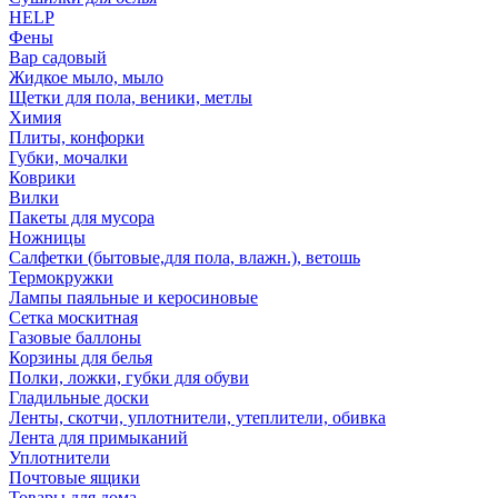
HELP
Фены
Вар садовый
Жидкое мыло, мыло
Щетки для пола, веники, метлы
Химия
Плиты, конфорки
Губки, мочалки
Коврики
Вилки
Пакеты для мусора
Ножницы
Салфетки (бытовые,для пола, влажн.), ветошь
Термокружки
Лампы паяльные и керосиновые
Сетка москитная
Газовые баллоны
Корзины для белья
Полки, ложки, губки для обуви
Гладильные доски
Ленты, скотчи, уплотнители, утеплители, обивка
Лента для примыканий
Уплотнители
Почтовые ящики
Товары для дома