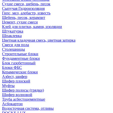
Сухие смеси, щебень, песок
Сыпучая Гидроизоляция
Гипс, мел, алебастр, известь
Щебень, песок, керамзит
Цемент, сухие смеси
Клей для плитки, камня, изоляции
Штукатурка
Шпаклевка
Цветная кладочная смесь, цветная затирка
Смеси для пола
Столешницы
Строительные блоки
Фундаментные блоки
Блок газобетонный
Блоки ФБС
Керамические блоки
Азбест, шифер
Шифер плоский
Муфты
Шифер полосы (грядки)
Шифер волновой
Труба асбестоцементные
Асбокартон
Водосточная система, отливы
DOCKE LUX