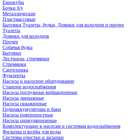
Еврокубы
Бочки б/у
Металлические
Пластмассовые
Бытовки,Туалеты, будки, Домики для колодцев и прочее
Туалеты
Домики для колодцев
Прочее
Собачья будка
Бытовки
Лестницы, стремянки
Стремянки
Сантехника
Фумленты
Насосы и насосное оборудование
Станции водоснабжения
Насосы погружные вибрационные
Насосы дренажные
Насосы скважинные
Гидроаккумуляторы и баки
Насосы поверхностные
Насосы циркуляционные
Комплектующие к насосам и системам водоснабжения
Фильтры и колбы для воды
Системы очистки и засыпки