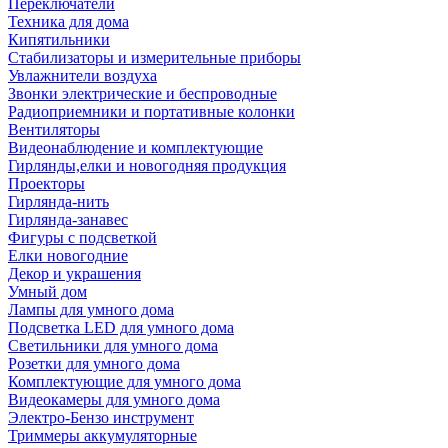
Переключатели
Техника для дома
Кипятильники
Стабилизаторы и измерительные приборы
Увлажнители воздуха
Звонки электрические и беспроводные
Радиоприемники и портативные колонки
Вентиляторы
Видеонаблюдение и комплектующие
Гирлянды,елки и новогодняя продукция
Проекторы
Гирлянда-нить
Гирлянда-занавес
Фигуры с подсветкой
Елки новогодние
Декор и украшения
Умный дом
Лампы для умного дома
Подсветка LED для умного дома
Светильники для умного дома
Розетки для умного дома
Комплектующие для умного дома
Видеокамеры для умного дома
Электро-Бензо инструмент
Триммеры аккумуляторные