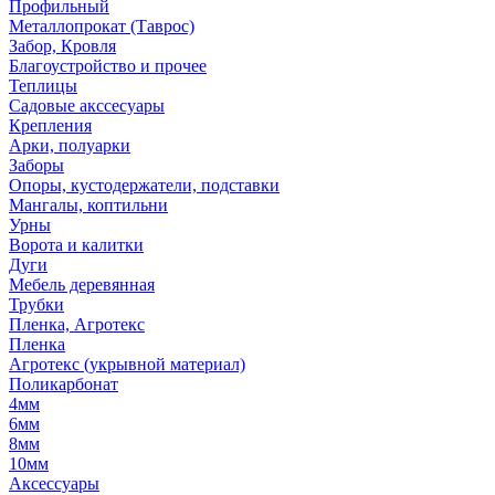
Профильный
Металлопрокат (Таврос)
Забор, Кровля
Благоустройство и прочее
Теплицы
Садовые акссесуары
Крепления
Арки, полуарки
Заборы
Опоры, кустодержатели, подставки
Мангалы, коптильни
Урны
Ворота и калитки
Дуги
Мебель деревянная
Трубки
Пленка, Агротекс
Пленка
Агротекс (укрывной материал)
Поликарбонат
4мм
6мм
8мм
10мм
Аксессуары