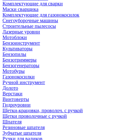
Комплектующие для сварки
Маски сварщика
Комплектующие для газонокосилок
Снегоуборочные машины
Строительные пылесосы
Лазерные уровни
Мотоблоки
Бензоинструмент
Культиваторы
Бензопилы
Бензотриммеры
Бензогенераторы
Мотобуры
Газонокосилки
Ручной инструмент
Долото
Верстаки
Винтоверты
Гидроуровни
Щетки-крацовки, проволоч. с ручкой
Щетки проволочные с ручкой
Шпателя
Резиновые шпателя
Зубчатые шпателя
Ручки для валиков