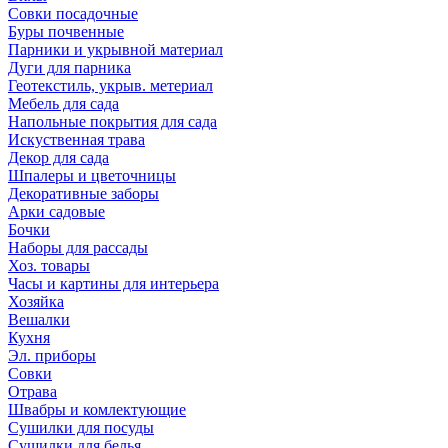
Совки посадочные
Буры почвенные
Парники и укрывной материал
Дуги для парника
Геотекстиль, укрыв. метериал
Мебель для сада
Напольные покрытия для сада
Искуственная трава
Декор для сада
Шпалеры и цветочницы
Декоративные заборы
Арки садовые
Бочки
Наборы для рассады
Хоз. товары
Часы и картины для интерьера
Хозяйка
Вешалки
Кухня
Эл. приборы
Совки
Отрава
Швабры и комлектующие
Сушилки для посуды
Сушилки для белья