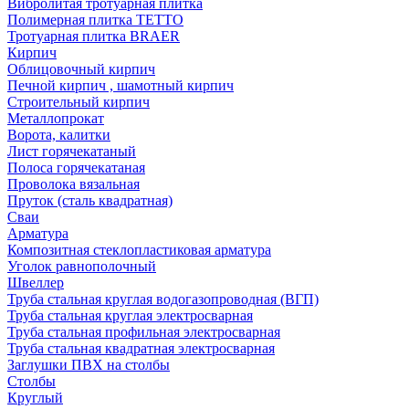
Вибролитая тротуарная плитка
Полимерная плитка TETTO
Тротуарная плитка BRAER
Кирпич
Облицовочный кирпич
Печной кирпич , шамотный кирпич
Строительный кирпич
Металлопрокат
Ворота, калитки
Лист горячекатаный
Полоса горячекатаная
Проволока вязальная
Пруток (сталь квадратная)
Сваи
Арматура
Композитная стеклопластиковая арматура
Уголок равнополочный
Швеллер
Труба стальная круглая водогазопроводная (ВГП)
Труба стальная круглая электросварная
Труба стальная профильная электросварная
Труба стальная квадратная электросварная
Заглушки ПВХ на столбы
Столбы
Круглый