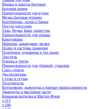
Мешки и пакеты бытовые
Бытовая химия
Принадлежности для кухни
Мелко-бытовая техника
Контейнеры, лотки и банки
Посуда для кухни
Тазы, Ведра, Баки, канистры
Принадлежности для уборки
Канцтовары
Маркеры, карандаши, мелки
Полки и системы хранения
Полотенца, рукавицы и тех.ткани
Текстиль
Пленка и тенты
Принадлежности для уборной, сушилки
Спец одежда
Дистилляторы
Столы и стулья
Уплотнитель
Вентиляция, дымоходы и банные принадлежности
Дымоходы и фасонные части
Крышная разделка и Мастер Флеш
д.115
д.100