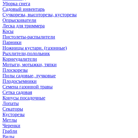
Уборка снега
Садовый инвентарь
Сучкорезы, высоторезы, кусторезы
Опрыскиватели
Леска для триммера
Косы
Пистолеты-распылители
Парники
Ножницы кустарн. (газонные)
Рыхлители,полольник
Корнеудалители
Мотыги, мотыжки, тяпки
Плоскорезы
Пилы садовые, лучковые
Плодосъемники
Семена газонной травы
Сетка садовая
Конусы посадочные
Лопаты
Секаторы
Кусторезы
Метлы
Черенки
Грабли
Вилы