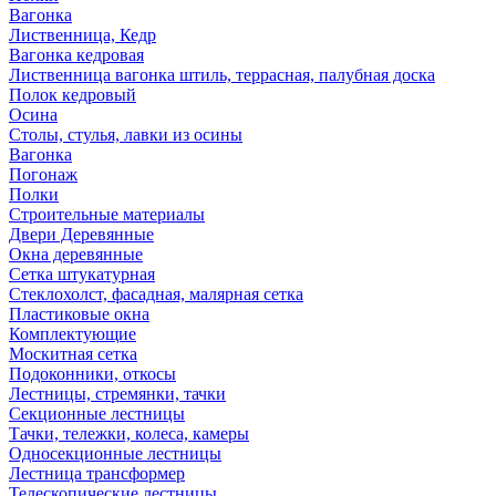
Вагонка
Лиственница, Кедр
Вагонка кедровая
Лиственница вагонка штиль, террасная, палубная доска
Полок кедровый
Осина
Столы, стулья, лавки из осины
Вагонка
Погонаж
Полки
Строительные материалы
Двери Деревянные
Окна деревянные
Сетка штукатурная
Стеклохолст, фасадная, малярная сетка
Пластиковые окна
Комплектующие
Москитная сетка
Подоконники, откосы
Лестницы, стремянки, тачки
Секционные лестницы
Тачки, тележки, колеса, камеры
Односекционные лестницы
Лестница трансформер
Телескопические лестницы