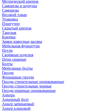
Метрический крепеж
Саморезы и шурупы
Саморезы
Весовой товар
Упаковка
Поштучно
Скрытый крепеж
Такелаж
Крючки
Замки навесные,засовы
Мебельная фурнитура
Петли
Скобяные изделия
Цепи сварные
Болты
Мебельные болты
Гвозди
Финишные гвозди
Гвозди строительные оцинкованные
Гвозди строительные черные
Гвозди ершеные оцинкованные
Анкера
Анкерный болт
Анкер забиваемый
Анкер клиновой