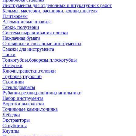
Инструменты для отделочных и штукатурных работ
Кельмы, мастерки, расшивки, ковши,шпателя
Плиткорезы
Алюминиевые правила
Терки, полутерки
Система выравнивания плитки
Наждачная бумага
Столярные и слесарные инструменты
Смазки для инструмента
Тиски
Тонкогубцы,бокорезы,плоскогубцы
Отвертки
Ключи,трещетки,головки
Труборез,трубогиб
Съемники
Стеклодомраты
Рубанки,резаки,рашпили,напильники
Набор инструмента
Воротки,выколотки
Точильные камни,точилка
Лебедки
Экстракторы
Струбцины
Клуппы