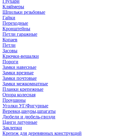
Глухари
Кляймеры
Шпильки резьбовые
Гайки
Переходные
Кронштейны
Петли гаражные
Копаев
Петли
Засовы
Крючки-вешалки
Пороги
Замки навесные
Замки врезные
Замки почтовые
Замки межкомнатные
Планки крепежные
Опора колесная
Проушины
Уголки УГ/Фигурные
Веревки,шнуры,шпагаты
Дюбели и дюбель-гвозди
Цанги латунные
Заклепки
Крепеж для деревянных конструкций