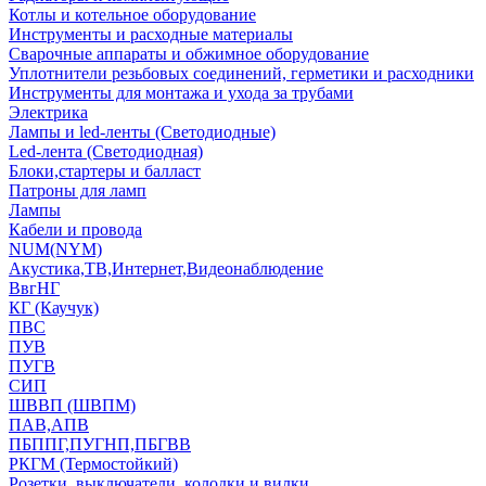
Котлы и котельное оборудование
Инструменты и расходные материалы
Сварочные аппараты и обжимное оборудование
Уплотнители резьбовых соединений, герметики и расходники
Инструменты для монтажа и ухода за трубами
Электрика
Лампы и led-ленты (Светодиодные)
Led-лента (Светодиодная)
Блоки,стартеры и балласт
Патроны для ламп
Лампы
Кабели и провода
NUM(NYM)
Акустика,ТВ,Интернет,Видеонаблюдение
ВвгНГ
КГ (Каучук)
ПВС
ПУВ
ПУГВ
СИП
ШВВП (ШВПМ)
ПАВ,АПВ
ПБППГ,ПУГНП,ПБГВВ
РКГМ (Термостойкий)
Розетки, выключатели, колодки и вилки