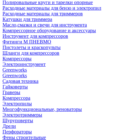
Полировальные круги и тарелки опорные
Расходные материалы для бензо и электропил
Расходные материалы для триммеров
Катушки для триммера
Масло,смазки и свечи для инструмента
Компрессорное оборудование и аксессуары
Инструмент для компрессоров
Фитинги М ПНЕВМО
Пистолеты и краскопульты
Шланги для компрессоров
Компрессоры
Электроинструмент
Greenworks
Greenworks
Садовая техника
Гайковерты
Граверы
Компрессора
Электропилы
Многофункциональные, реноваторы
Электротриммеры
Шуруповерты
Дрели
Перфораторы
Фены строительные