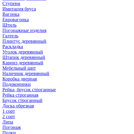
Ступени
Имитация бруса
Вагонка
Евровагонка
Штиль
Погонажные изделия
Галтель
Плинтус деревянный
Раскладка
Уголок деревянный
Штапик деревянный
Карниз деревянный
Мебельный щит
Наличник деревянный
Коробка дверная
Подоконники
Рейка, брусок строганные
Рейка строганная
Брусок строганный
Доска обрезная
1 сорт
2 сорт
Липа
Погонаж
Полки