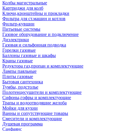
Колбы магистральные
Картриджи для колб
Ключи,кронштейны и прокладки
Фильтра для ст.машин и котлов
Фильтр-кувшин
Питьевые системы
Газовое оборудование и подключение
Диэлектрики
Газовая и сильфонная подводка
Горелки газовые
Баллоны газовые и шкафы
Краны газовые
Редуктора газ,пропан и комплектующие
Лампы паяльные
Плиты газовые
Бытовая сантехника
Тумбы, подстолье
Полотенцесушители и комплектующие
Сифоны,гофры и комплектующие
Трапы и водоотводящие желоба
Мойки для кухни
Ванны и сопутствующие товары
Смесители и комплектующие
Душевая программа
Санфаянс