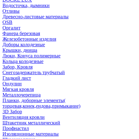
Водосточка, дымники
Отливы
Древесно-листовые материалы
OSB
Оргалит
Фанера березовая
Железобетонные изделия
Доборы колодезные
Крышки, днища
Люки, Конуса полимерные
Кольца колодезные
Забор, Кровля
Снегозадержатель трубчатый
Гладкий лист
Ондулин
Мягкая кровля
Металлочерепица
Планки, доборные элементы(
торцевая,конек,ендова,примыкание)
3D Забор
Вентиляция кровли
Штакетник металлический
Профнастил
Изоляционные материалы