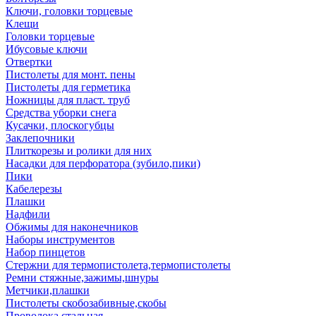
Ключи, головки торцевые
Клещи
Головки торцевые
Ибусовые ключи
Отвертки
Пистолеты для монт. пены
Пистолеты для герметика
Ножницы для пласт. труб
Средства уборки снега
Кусачки, плоскогубцы
Заклепочники
Плиткорезы и ролики для них
Насадки для перфоратора (зубило,пики)
Пики
Кабелерезы
Плашки
Надфили
Обжимы для наконечников
Наборы инструментов
Набор пинцетов
Стержни для термопистолета,термопистолеты
Ремни стяжные,зажимы,шнуры
Метчики,плашки
Пистолеты скобозабивные,скобы
Проволока стальная