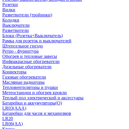
Розетки
Вилки
Разветвители (тройники)
Колодки
Выключатели
Разветвители
Блоки (Розетка+Выключатель)
Рамка для розеток и выключателей
Штепсельное гнездо
Ретро - фурнитура
Обогрев и тепловые завесы
Инфракрасные обогреватели
Дизельные обогреватели
Конвекторы
Газовые обогреватели
Масляные радиаторы
Тепловентиляторы и пушки
Метеостанции и обогрев кровли
Теплый пол электрический и аксессуары
Батарейки и аккумуляторы(О)
LR03(AAA)
Батарейки для часов и механизмов
LR20
LR06(AA)
Крона