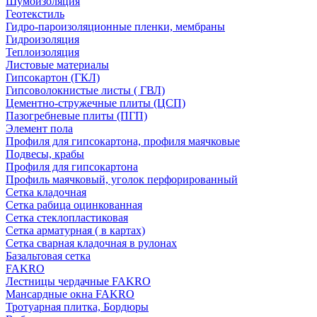
Шумоизоляция
Геотекстиль
Гидро-пароизоляционные пленки, мембраны
Гидроизоляция
Теплоизоляция
Листовые материалы
Гипсокартон (ГКЛ)
Гипсоволокнистые листы ( ГВЛ)
Цементно-стружечные плиты (ЦСП)
Пазогребневые плиты (ПГП)
Элемент пола
Профиля для гипсокартона, профиля маячковые
Подвесы, крабы
Профиля для гипсокартона
Профиль маячковый, уголок перфорированный
Сетка кладочная
Сетка рабица оцинкованная
Сетка стеклопластиковая
Сетка арматурная ( в картах)
Сетка сварная кладочная в рулонах
Базальтовая сетка
FAKRO
Лестницы чердачные FAKRO
Мансардные окна FAKRO
Тротуарная плитка, Бордюры