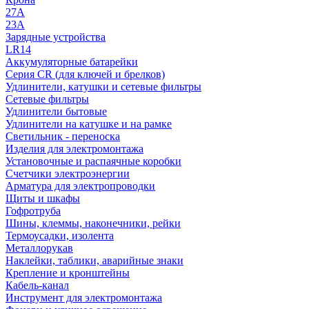
27A
23A
Зарядные устройства
LR14
Аккумуляторные батарейки
Серия CR (для ключей и брелков)
Удлинители, катушки и сетевые фильтры
Сетевые фильтры
Удлинители бытовые
Удлинители на катушке и на рамке
Светильник - переноска
Изделия для электромонтажа
Установочные и распаячные коробки
Счетчики электроэнергии
Арматура для электропроводки
Щиты и шкафы
Гофротруба
Шины, клеммы, наконечники, рейки
Термоусадки, изолента
Металлорукав
Наклейки, таблики, аварийные знаки
Крепление и кронштейны
Кабель-канал
Инструмент для электромонтажа