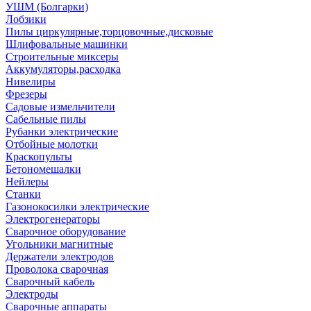
УШМ (Болгарки)
Лобзики
Пилы циркулярные,торцовочные,дисковые
Шлифовальные машинки
Строительные миксеры
Аккумуляторы,расходка
Нивелиры
Фрезеры
Садовые измельчители
Сабельные пилы
Рубанки электрические
Отбойные молотки
Краскопульты
Бетономешалки
Нейлеры
Станки
Газонокосилки электрические
Электрогенераторы
Сварочное оборудование
Угольники магнитные
Держатели электродов
Проволока сварочная
Сварочный кабель
Электроды
Сварочные аппараты