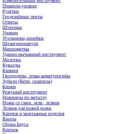
Измерительный инструмент
Правило-уровни
Рулетки
Геодезийные ленты
Отвесы
Штативы
Уровни
Угольники,линейки
Штангенциркули
Микрометры
Ударно-рычажный инструмент
Молотки
Кувалды
Киянки
Гвоздодеры, ломы,арматурогибы
Зубило (Керн, скарпель)
Кирки
Режущий инструмент
Ножницы по металлу
Ножи со смен. лезв., лезвия
Лезвия для ножей,ножи
Крепеж и монтажные изделия
Винты
Опора Бруса
Крепеж