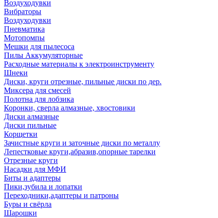
Воздуходувки
Вибраторы
Воздуходувки
Пневматика
Мотопомпы
Мешки для пылесоса
Пилы Аккумуляторные
Расходные материалы к электроинструменту
Шнеки
Диски, круги отрезные, пильные диски по дер.
Миксера для смесей
Полотна для лобзика
Коронки, сверла алмазные, хвостовики
Диски алмазные
Диски пильные
Корщетки
Зачистные круги и заточные диски по металлу
Лепестковые круги,абразив,опорные тарелки
Отрезные круги
Насадки для МФИ
Биты и адаптеры
Пики,зубила и лопатки
Переходники,адаптеры и патроны
Буры и свёрла
Шарошки