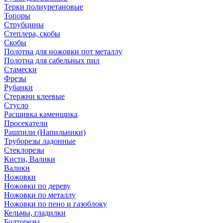
Терки полиуретановые
Топоры
Струбцины
Степлера, скобы
Скобы
Полотна для ножовки пот металлу
Полотна для сабельных пил
Стамески
Фрезы
Рубанки
Стержни клеевые
Стусло
Расшивка каменщика
Просекатели
Рашпили (Напильники)
Труборезы ладонные
Стеклорезы
Кисти, Валики
Валики
Ножовки
Ножовки по дереву
Ножовки по металлу
Ножовки по пено и газоблоку
Кельмы, гладилки
Болторезы