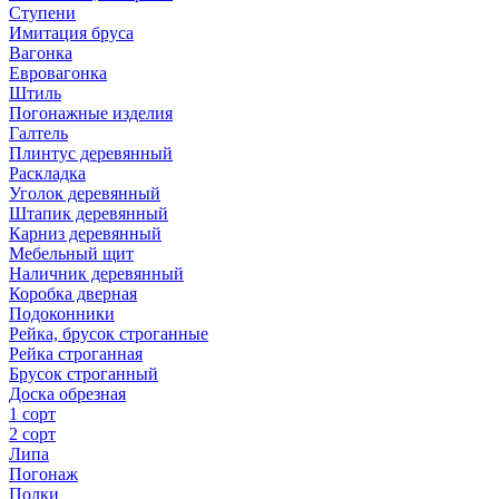
Ступени
Имитация бруса
Вагонка
Евровагонка
Штиль
Погонажные изделия
Галтель
Плинтус деревянный
Раскладка
Уголок деревянный
Штапик деревянный
Карниз деревянный
Мебельный щит
Наличник деревянный
Коробка дверная
Подоконники
Рейка, брусок строганные
Рейка строганная
Брусок строганный
Доска обрезная
1 сорт
2 сорт
Липа
Погонаж
Полки