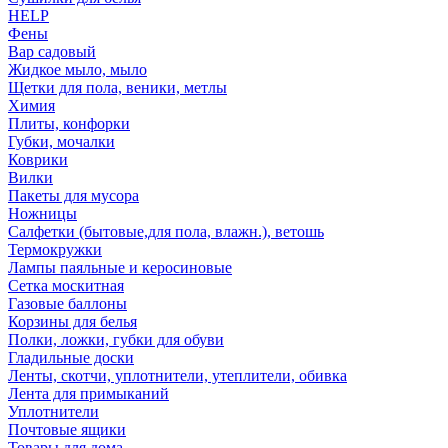
HELP
Фены
Вар садовый
Жидкое мыло, мыло
Щетки для пола, веники, метлы
Химия
Плиты, конфорки
Губки, мочалки
Коврики
Вилки
Пакеты для мусора
Ножницы
Салфетки (бытовые,для пола, влажн.), ветошь
Термокружки
Лампы паяльные и керосиновые
Сетка москитная
Газовые баллоны
Корзины для белья
Полки, ложки, губки для обуви
Гладильные доски
Ленты, скотчи, уплотнители, утеплители, обивка
Лента для примыканий
Уплотнители
Почтовые ящики
Товары для дома