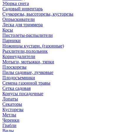
Уборка снега
Садовый инвентарь
Сучкорезы, высоторезы, кусторезы
Опрыскиватели
Леска для триммера
Косы
Пистолеты-распылители
Парники
Ножницы кустарн. (газонные)
Рыхлители,полольник
Корнеудалители
Мотыги, мотыжки, тяпки
Плоскорезы
Пилы садовые, лучковые
Плодосъемники
Семена газонной травы
Сетка садовая
Конусы посадочные
Лопаты
Секаторы
Кусторезы
Метлы
Черенки
Грабли
Вилы