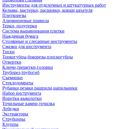
Инструменты для отделочных и штукатурных работ
Кельмы, мастерки, расшивки, ковши,шпателя
Плиткорезы
Алюминиевые правила
Терки, полутерки
Система выравнивания плитки
Наждачная бумага
Столярные и слесарные инструменты
Смазки для инструмента
Тиски
Тонкогубцы,бокорезы,плоскогубцы
Отвертки
Ключи,трещетки,головки
Труборез,трубогиб
Съемники
Стеклодомраты
Рубанки,резаки,рашпили,напильники
Набор инструмента
Воротки,выколотки
Точильные камни,точилка
Лебедки
Экстракторы
Струбцины
Клуппы