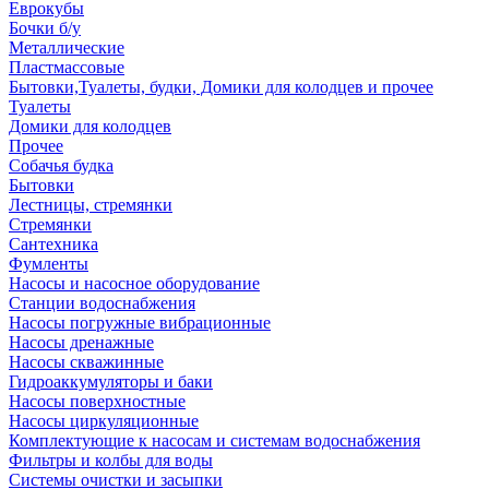
Еврокубы
Бочки б/у
Металлические
Пластмассовые
Бытовки,Туалеты, будки, Домики для колодцев и прочее
Туалеты
Домики для колодцев
Прочее
Собачья будка
Бытовки
Лестницы, стремянки
Стремянки
Сантехника
Фумленты
Насосы и насосное оборудование
Станции водоснабжения
Насосы погружные вибрационные
Насосы дренажные
Насосы скважинные
Гидроаккумуляторы и баки
Насосы поверхностные
Насосы циркуляционные
Комплектующие к насосам и системам водоснабжения
Фильтры и колбы для воды
Системы очистки и засыпки