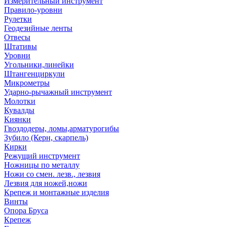
Измерительный инструмент
Правило-уровни
Рулетки
Геодезийные ленты
Отвесы
Штативы
Уровни
Угольники,линейки
Штангенциркули
Микрометры
Ударно-рычажный инструмент
Молотки
Кувалды
Киянки
Гвоздодеры, ломы,арматурогибы
Зубило (Керн, скарпель)
Кирки
Режущий инструмент
Ножницы по металлу
Ножи со смен. лезв., лезвия
Лезвия для ножей,ножи
Крепеж и монтажные изделия
Винты
Опора Бруса
Крепеж