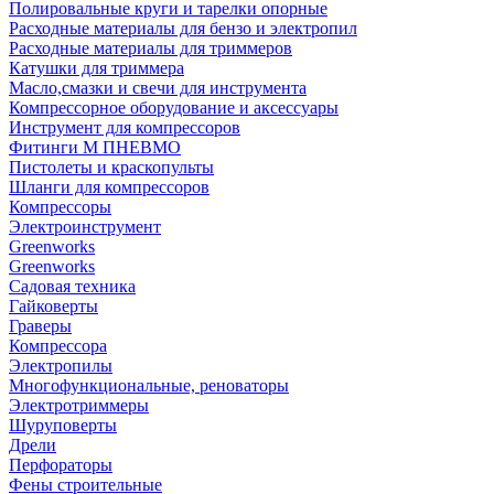
Полировальные круги и тарелки опорные
Расходные материалы для бензо и электропил
Расходные материалы для триммеров
Катушки для триммера
Масло,смазки и свечи для инструмента
Компрессорное оборудование и аксессуары
Инструмент для компрессоров
Фитинги М ПНЕВМО
Пистолеты и краскопульты
Шланги для компрессоров
Компрессоры
Электроинструмент
Greenworks
Greenworks
Садовая техника
Гайковерты
Граверы
Компрессора
Электропилы
Многофункциональные, реноваторы
Электротриммеры
Шуруповерты
Дрели
Перфораторы
Фены строительные