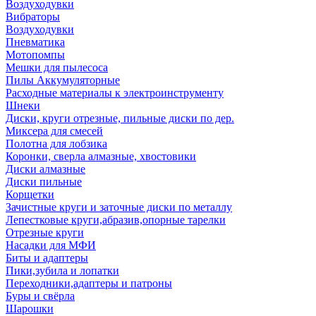
Воздуходувки
Вибраторы
Воздуходувки
Пневматика
Мотопомпы
Мешки для пылесоса
Пилы Аккумуляторные
Расходные материалы к электроинструменту
Шнеки
Диски, круги отрезные, пильные диски по дер.
Миксера для смесей
Полотна для лобзика
Коронки, сверла алмазные, хвостовики
Диски алмазные
Диски пильные
Корщетки
Зачистные круги и заточные диски по металлу
Лепестковые круги,абразив,опорные тарелки
Отрезные круги
Насадки для МФИ
Биты и адаптеры
Пики,зубила и лопатки
Переходники,адаптеры и патроны
Буры и свёрла
Шарошки