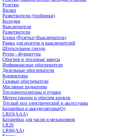
Розетки
Вилки
Разветвители (тройники)
Колодки
Выключатели
Разветвители
Блоки (Розетка+Выключатель)
Рамка для розеток и выключателей
Штепсельное гнездо
Ретро - фурнитура
Обогрев и тепловые завесы
Инфракрасные обогреватели
Дизельные обогреватели
Конвекторы
Газовые обогреватели
Масляные радиаторы
Тепловентиляторы и пушки
Метеостанции и обогрев кровли
Теплый пол электрический и аксессуары
Батарейки и аккумуляторы(О)
LR03(AAA)
Батарейки для часов и механизмов
LR20
LR06(AA)
Крона