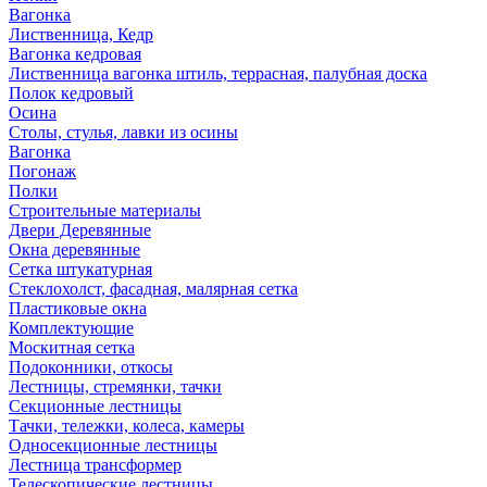
Вагонка
Лиственница, Кедр
Вагонка кедровая
Лиственница вагонка штиль, террасная, палубная доска
Полок кедровый
Осина
Столы, стулья, лавки из осины
Вагонка
Погонаж
Полки
Строительные материалы
Двери Деревянные
Окна деревянные
Сетка штукатурная
Стеклохолст, фасадная, малярная сетка
Пластиковые окна
Комплектующие
Москитная сетка
Подоконники, откосы
Лестницы, стремянки, тачки
Секционные лестницы
Тачки, тележки, колеса, камеры
Односекционные лестницы
Лестница трансформер
Телескопические лестницы