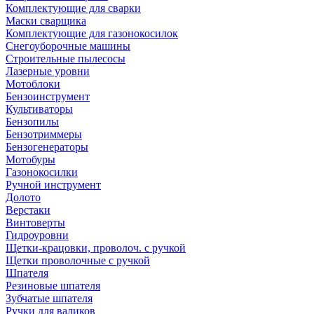
Комплектующие для сварки
Маски сварщика
Комплектующие для газонокосилок
Снегоуборочные машины
Строительные пылесосы
Лазерные уровни
Мотоблоки
Бензоинструмент
Культиваторы
Бензопилы
Бензотриммеры
Бензогенераторы
Мотобуры
Газонокосилки
Ручной инструмент
Долото
Верстаки
Винтоверты
Гидроуровни
Щетки-крацовки, проволоч. с ручкой
Щетки проволочные с ручкой
Шпателя
Резиновые шпателя
Зубчатые шпателя
Ручки для валиков