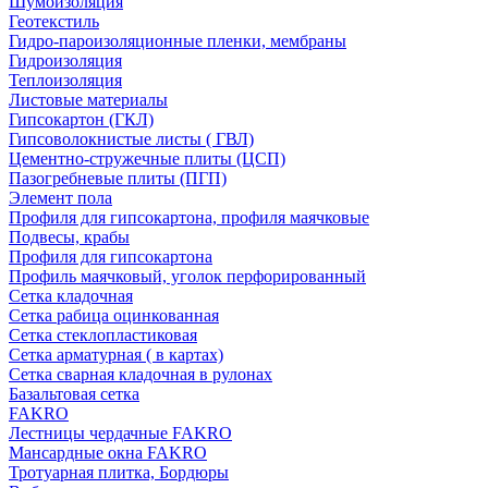
Шумоизоляция
Геотекстиль
Гидро-пароизоляционные пленки, мембраны
Гидроизоляция
Теплоизоляция
Листовые материалы
Гипсокартон (ГКЛ)
Гипсоволокнистые листы ( ГВЛ)
Цементно-стружечные плиты (ЦСП)
Пазогребневые плиты (ПГП)
Элемент пола
Профиля для гипсокартона, профиля маячковые
Подвесы, крабы
Профиля для гипсокартона
Профиль маячковый, уголок перфорированный
Сетка кладочная
Сетка рабица оцинкованная
Сетка стеклопластиковая
Сетка арматурная ( в картах)
Сетка сварная кладочная в рулонах
Базальтовая сетка
FAKRO
Лестницы чердачные FAKRO
Мансардные окна FAKRO
Тротуарная плитка, Бордюры