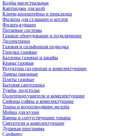
Колбы магистральные
Картриджи для колб
Ключи,кронштейны и прокладки
Фильтра для ст.машин и котлов
Фильтр-кувшин
Питьевые системы
Газовое оборудование и подключение
Диэлектрики
Газовая и сильфонная подводка
Горелки газовые
Баллоны газовые и шкафы
Краны газовые
Редуктора газ,пропан и комплектующие
Лампы паяльные
Плиты газовые
Бытовая сантехника
Тумбы, подстолье
Полотенцесушители и комплектующие
Сифоны,гофры и комплектующие
Трапы и водоотводящие желоба
Мойки для кухни
Ванны и сопутствующие товары
Смесители и комплектующие
Душевая программа
Санфаянс