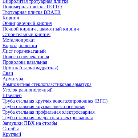
Вибролитая тротуарная плитка
Полимерная плитка TETTO
Тротуарная плитка BRAER
Кирпич
Облицовочный кирпич
Печной кирпич , шамотный кирпич
Строительный кирпич
Металлопрокат
Ворота, калитки
Лист горячекатаный
Полоса горячекатаная
Проволока вязальная
Пруток (сталь квадратная)
Сваи
Арматура
Композитная стеклопластиковая арматура
Уголок равнополочный
Швеллер
Труба стальная круглая водогазопроводная (ВГП)
Труба стальная круглая электросварная
Труба стальная профильная электросварная
Труба стальная квадратная электросварная
Заглушки ПВХ на столбы
Столбы
Круглый