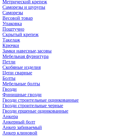
Метрический крепеж
Саморезы и шурупы
Саморезы
Весовой товар
Упаковка
Поштучно
Скрытый крепеж
Такелаж
Крючки
Замки навесные,засовы
Мебельная фурнитура
Петли
Скобяные изделия
Цепи сварные
Болты
Мебельные болты
Гвозди
Финишные гвозди
Гвозди строительные оцинкованные
Гвозди строительные черные
Гвозди ершеные оцинкованные
Анкера
Анкерный болт
Анкер забиваемый
Анкер клиновой