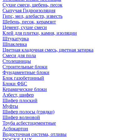
Сухие смеси, щебень, песок
Сыпучая Гидроизоляция
Гипс, мел, алебастр, известь
Щебень, песок, керамзит
Цемент, сухие смеси
Клей для плитки, камня, изоляции
Штукатурка
Шпаклевка
Цветная кладочная смесь, цветная затирка
Смеси для пола
Столешницы
Строительные блоки
Фундаментные блоки
Блок газобетонный
Блоки ФБС
Керамические блоки
Азбест, шифер
Шифер плоский
Муфты
Шифер полосы (грядки)
Шифер волновой
Труба асбестоцементные
Асбокартон
Водосточная система, отливы
DOCKE LUX