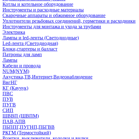
Котлы и котельное оборудование
Инструменты и расходные материалы
Сварочные аппараты и обжимное оборудование
Уплотнители резьбовых соединений, герметики и расходники
Инструменты для монтажа и ухода за трубами
Электрика
Лампы и led-ленты (Светодиодные)
Led-лента (Светодиодная)
Блоки,стартеры и балласт
Патроны для ламп
Лампы
Кабели и провода
NUM(NYM)
Акустика,ТВ,Интернет,Видеонаблюдение
ВвгНГ
КГ (Каучук)
ПВС
ПУВ
ПУГВ
СИП
ШВВП (ШВПМ)
ПАВ,АПВ
ПБППГ,ПУГНП,ПБГВВ
РКГМ (Термостойкий)
Розетки, выключатели, колодки и вилки