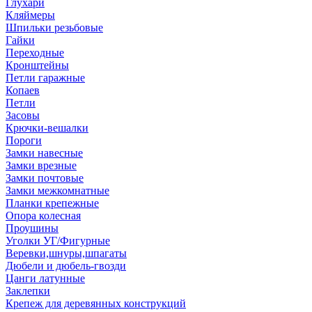
Глухари
Кляймеры
Шпильки резьбовые
Гайки
Переходные
Кронштейны
Петли гаражные
Копаев
Петли
Засовы
Крючки-вешалки
Пороги
Замки навесные
Замки врезные
Замки почтовые
Замки межкомнатные
Планки крепежные
Опора колесная
Проушины
Уголки УГ/Фигурные
Веревки,шнуры,шпагаты
Дюбели и дюбель-гвозди
Цанги латунные
Заклепки
Крепеж для деревянных конструкций