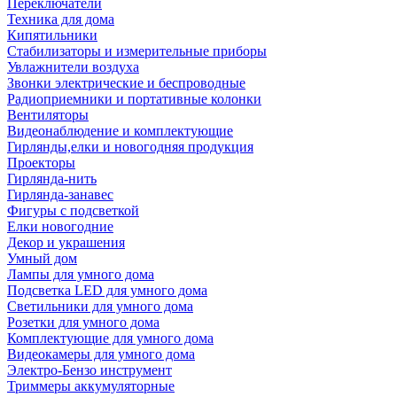
Переключатели
Техника для дома
Кипятильники
Стабилизаторы и измерительные приборы
Увлажнители воздуха
Звонки электрические и беспроводные
Радиоприемники и портативные колонки
Вентиляторы
Видеонаблюдение и комплектующие
Гирлянды,елки и новогодняя продукция
Проекторы
Гирлянда-нить
Гирлянда-занавес
Фигуры с подсветкой
Елки новогодние
Декор и украшения
Умный дом
Лампы для умного дома
Подсветка LED для умного дома
Светильники для умного дома
Розетки для умного дома
Комплектующие для умного дома
Видеокамеры для умного дома
Электро-Бензо инструмент
Триммеры аккумуляторные