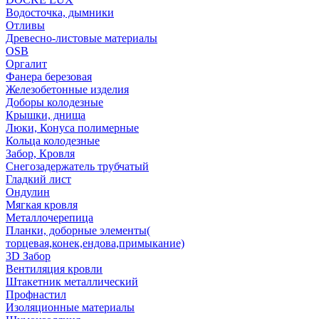
Водосточка, дымники
Отливы
Древесно-листовые материалы
OSB
Оргалит
Фанера березовая
Железобетонные изделия
Доборы колодезные
Крышки, днища
Люки, Конуса полимерные
Кольца колодезные
Забор, Кровля
Снегозадержатель трубчатый
Гладкий лист
Ондулин
Мягкая кровля
Металлочерепица
Планки, доборные элементы(
торцевая,конек,ендова,примыкание)
3D Забор
Вентиляция кровли
Штакетник металлический
Профнастил
Изоляционные материалы