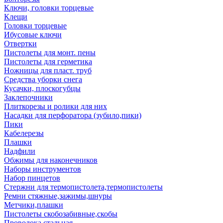
Ключи, головки торцевые
Клещи
Головки торцевые
Ибусовые ключи
Отвертки
Пистолеты для монт. пены
Пистолеты для герметика
Ножницы для пласт. труб
Средства уборки снега
Кусачки, плоскогубцы
Заклепочники
Плиткорезы и ролики для них
Насадки для перфоратора (зубило,пики)
Пики
Кабелерезы
Плашки
Надфили
Обжимы для наконечников
Наборы инструментов
Набор пинцетов
Стержни для термопистолета,термопистолеты
Ремни стяжные,зажимы,шнуры
Метчики,плашки
Пистолеты скобозабивные,скобы
Проволока стальная