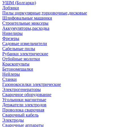
УШМ (Болгарки)
Лобзики
Пилы циркулярные,торцовочные,дисковые
Шлифовальные машинки
Строительные миксеры
Аккумуляторы,расходка
Нивелиры
Фрезеры
Садовые измельчители
Сабельные пилы
Рубанки электрические
Отбойные молотки
Краскопульты
Бетономешалки
Нейлеры
Станки
Газонокосилки электрические
Электрогенераторы
Сварочное оборудование
Угольники магнитные
Держатели электродов
Проволока сварочная
Сварочный кабель
Электроды
Сварочные аппараты