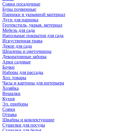
Совки посадочные
Буры почвенные
Парники и укрывной материал
Дуги для парника
Геотекстиль, укрыв. метериал
Мебель для сада
Напольные покрытия для сада
Искуственная трава
Декор для сада
Шпалеры и цветочницы
Декоративные заборы
Арки садовые
Бочки
Наборы для рассады
Хоз. товары
Часы и картины для интерьера
Хозяйка
Вешалки
Кухня
Эл. приборы
Совки
Отрава
Швабры и комлектующие
Сушилки для посуды
Сушилки для белья