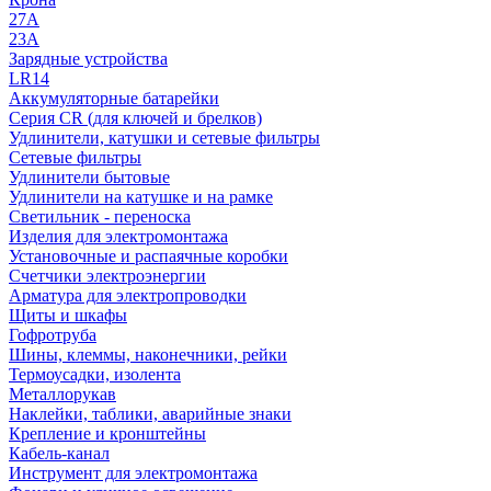
27A
23A
Зарядные устройства
LR14
Аккумуляторные батарейки
Серия CR (для ключей и брелков)
Удлинители, катушки и сетевые фильтры
Сетевые фильтры
Удлинители бытовые
Удлинители на катушке и на рамке
Светильник - переноска
Изделия для электромонтажа
Установочные и распаячные коробки
Счетчики электроэнергии
Арматура для электропроводки
Щиты и шкафы
Гофротруба
Шины, клеммы, наконечники, рейки
Термоусадки, изолента
Металлорукав
Наклейки, таблики, аварийные знаки
Крепление и кронштейны
Кабель-канал
Инструмент для электромонтажа