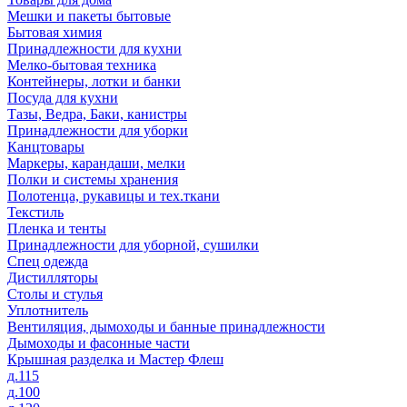
Мешки и пакеты бытовые
Бытовая химия
Принадлежности для кухни
Мелко-бытовая техника
Контейнеры, лотки и банки
Посуда для кухни
Тазы, Ведра, Баки, канистры
Принадлежности для уборки
Канцтовары
Маркеры, карандаши, мелки
Полки и системы хранения
Полотенца, рукавицы и тех.ткани
Текстиль
Пленка и тенты
Принадлежности для уборной, сушилки
Спец одежда
Дистилляторы
Столы и стулья
Уплотнитель
Вентиляция, дымоходы и банные принадлежности
Дымоходы и фасонные части
Крышная разделка и Мастер Флеш
д.115
д.100