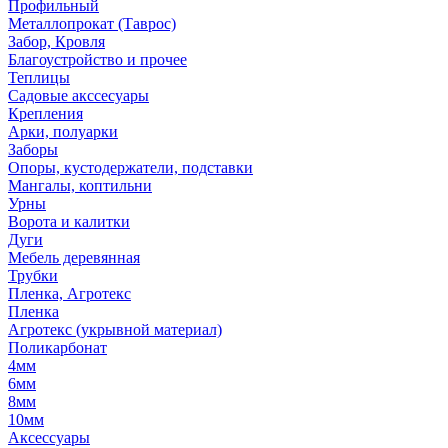
Профильный
Металлопрокат (Таврос)
Забор, Кровля
Благоустройство и прочее
Теплицы
Садовые акссесуары
Крепления
Арки, полуарки
Заборы
Опоры, кустодержатели, подставки
Мангалы, коптильни
Урны
Ворота и калитки
Дуги
Мебель деревянная
Трубки
Пленка, Агротекс
Пленка
Агротекс (укрывной материал)
Поликарбонат
4мм
6мм
8мм
10мм
Аксессуары