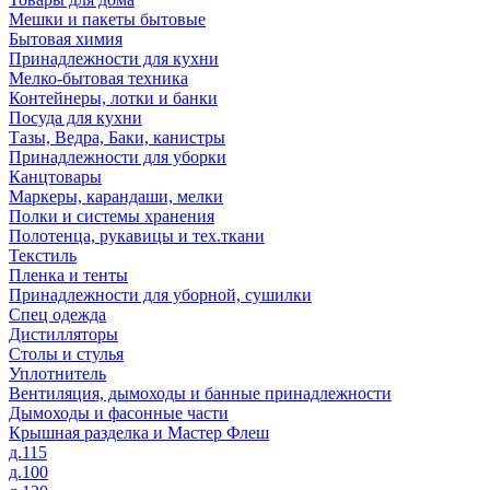
Мешки и пакеты бытовые
Бытовая химия
Принадлежности для кухни
Мелко-бытовая техника
Контейнеры, лотки и банки
Посуда для кухни
Тазы, Ведра, Баки, канистры
Принадлежности для уборки
Канцтовары
Маркеры, карандаши, мелки
Полки и системы хранения
Полотенца, рукавицы и тех.ткани
Текстиль
Пленка и тенты
Принадлежности для уборной, сушилки
Спец одежда
Дистилляторы
Столы и стулья
Уплотнитель
Вентиляция, дымоходы и банные принадлежности
Дымоходы и фасонные части
Крышная разделка и Мастер Флеш
д.115
д.100