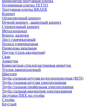
Вибролитая тротуарная плитка
Полимерная плитка TETTO
Тротуарная плитка BRAER
Кирпич
Облицовочный кирпич
Печной кирпич , шамотный кирпич
Строительный кирпич
Металлопрокат
Ворота, калитки
Лист горячекатаный
Полоса горячекатаная
Проволока вязальная
Пруток (сталь квадратная)
Сваи
Арматура
Композитная стеклопластиковая арматура
Уголок равнополочный
Швеллер
Труба стальная круглая водогазопроводная (ВГП)
Труба стальная круглая электросварная
Труба стальная профильная электросварная
Труба стальная квадратная электросварная
Заглушки ПВХ на столбы
Столбы
Круглый