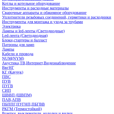
Котлы и котельное оборудование
Инструменты и расходные материалы
Сварочные аппараты и обжимное оборудование
Уплотнители резьбовых соединений, герметики и расходники
Инструменты для монтажа и ухода за трубами
Электрика
Лампы и led-ленты (Светодиодные)
Led-лента (Светодиодная)
Блоки,стартеры и балласт
Патроны для ламп
Лампы
Кабели и провода
NUM(NYM)
Акустика,ТВ,Интернет,Видеонаблюдение
ВвгНГ
КГ (Каучук)
ПВС
ПУВ
ПУГВ
СИП
ШВВП (ШВПМ)
ПАВ,АПВ
ПБППГ,ПУГНП,ПБГВВ
РКГМ (Термостойкий)
Розетки, выключатели, колодки и вилки