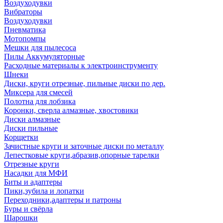
Воздуходувки
Вибраторы
Воздуходувки
Пневматика
Мотопомпы
Мешки для пылесоса
Пилы Аккумуляторные
Расходные материалы к электроинструменту
Шнеки
Диски, круги отрезные, пильные диски по дер.
Миксера для смесей
Полотна для лобзика
Коронки, сверла алмазные, хвостовики
Диски алмазные
Диски пильные
Корщетки
Зачистные круги и заточные диски по металлу
Лепестковые круги,абразив,опорные тарелки
Отрезные круги
Насадки для МФИ
Биты и адаптеры
Пики,зубила и лопатки
Переходники,адаптеры и патроны
Буры и свёрла
Шарошки