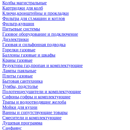
Колбы магистральные
Картриджи для колб
Ключи,кронштейны и прокладки
Фильтра для ст.машин и котлов
Фильтр-кувшин
Питьевые системы
Газовое оборудование и подключение
Диэлектрики
Газовая и сильфонная подводка
Горелки газовые
Баллоны газовые и шкафы
Краны газовые
Редуктора газ,пропан и комплектующие
Лампы паяльные
Плиты газовые
Бытовая сантехника
Тумбы, подстолье
Полотенцесушители и комплектующие
Сифоны,гофры и комплектующие
Трапы и водоотводящие желоба
Мойки для кухни
Ванны и сопутствующие товары
Смесители и комплектующие
Душевая программа
Санфаянс