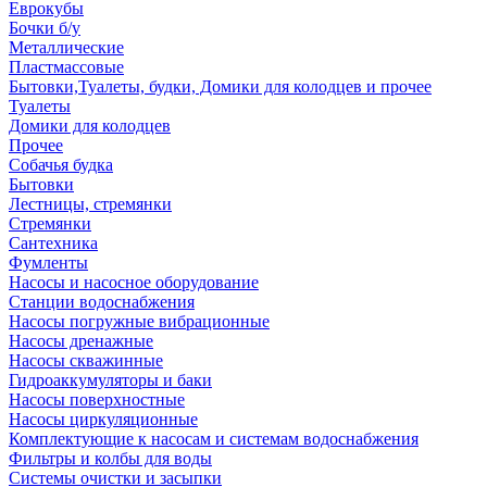
Еврокубы
Бочки б/у
Металлические
Пластмассовые
Бытовки,Туалеты, будки, Домики для колодцев и прочее
Туалеты
Домики для колодцев
Прочее
Собачья будка
Бытовки
Лестницы, стремянки
Стремянки
Сантехника
Фумленты
Насосы и насосное оборудование
Станции водоснабжения
Насосы погружные вибрационные
Насосы дренажные
Насосы скважинные
Гидроаккумуляторы и баки
Насосы поверхностные
Насосы циркуляционные
Комплектующие к насосам и системам водоснабжения
Фильтры и колбы для воды
Системы очистки и засыпки