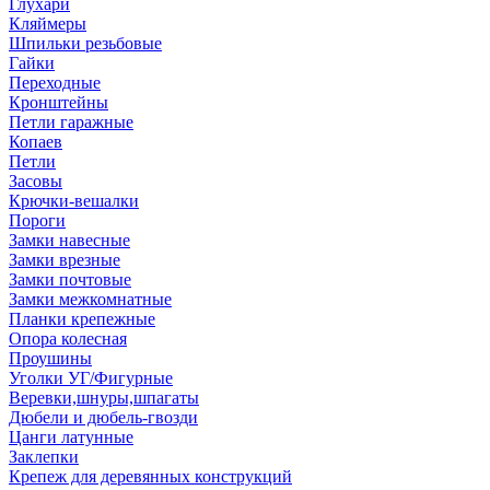
Глухари
Кляймеры
Шпильки резьбовые
Гайки
Переходные
Кронштейны
Петли гаражные
Копаев
Петли
Засовы
Крючки-вешалки
Пороги
Замки навесные
Замки врезные
Замки почтовые
Замки межкомнатные
Планки крепежные
Опора колесная
Проушины
Уголки УГ/Фигурные
Веревки,шнуры,шпагаты
Дюбели и дюбель-гвозди
Цанги латунные
Заклепки
Крепеж для деревянных конструкций