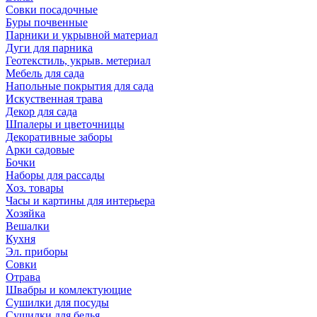
Совки посадочные
Буры почвенные
Парники и укрывной материал
Дуги для парника
Геотекстиль, укрыв. метериал
Мебель для сада
Напольные покрытия для сада
Искуственная трава
Декор для сада
Шпалеры и цветочницы
Декоративные заборы
Арки садовые
Бочки
Наборы для рассады
Хоз. товары
Часы и картины для интерьера
Хозяйка
Вешалки
Кухня
Эл. приборы
Совки
Отрава
Швабры и комлектующие
Сушилки для посуды
Сушилки для белья