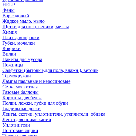
HELP
Фены
Вар садовый
Жидкое мыло, мыло
Щетки для пола, веники, метлы
Химия
Плиты, конфорки
Губки, мочалки
Коврики
Вилки
Пакеты для мусора
Ножницы
Салфетки (бытовые,для пола, влажн.), ветошь
Термокружки
Лампы паяльные и керосиновые
Сетка москитная
Газовые баллоны
Корзины для белья
Полки, ложки, губки для обуви
Гладильные доски
Ленты, скотчи, уплотнители, утеплители, обивка
Лента для примыканий
Уплотнители
Почтовые ящики
Товары для дома