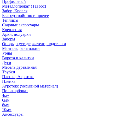
Профильный
Металлопрокат (Таврос)
Забор, Кровля
Благоустройство и прочее
Теплицы
Садовые акссесуары
Крепления
Арки, полуарки
Заборы
Опоры, кустодержатели, подставки
Мангалы, коптильни
Урны
Ворота и калитки
Дуги
Мебель деревянная
Трубки
Пленка, Агротекс
Пленка
Агротекс (укрывной материал)
Поликарбонат
4мм
6мм
8мм
10мм
Аксессуары