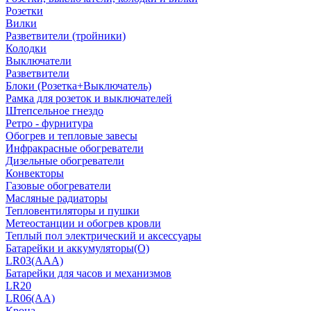
Розетки
Вилки
Разветвители (тройники)
Колодки
Выключатели
Разветвители
Блоки (Розетка+Выключатель)
Рамка для розеток и выключателей
Штепсельное гнездо
Ретро - фурнитура
Обогрев и тепловые завесы
Инфракрасные обогреватели
Дизельные обогреватели
Конвекторы
Газовые обогреватели
Масляные радиаторы
Тепловентиляторы и пушки
Метеостанции и обогрев кровли
Теплый пол электрический и аксессуары
Батарейки и аккумуляторы(О)
LR03(AAA)
Батарейки для часов и механизмов
LR20
LR06(AA)
Крона