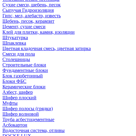
Сухие смеси, щебень, песок
Сыпучая Гидроизоляция
Гипс, мел, алебастр, известь
Щебень, песок, керамзит
Цемент, сухие смеси
Клей для плитки, камня, изоляции
Штукатурка
Шпаклевка
Цветная кладочная смесь, цветная затирка
Смеси для пола
Столешницы
Строительные блоки
Фундаментные блоки
Блок газобетонный
Блоки ФБС
Керамические блоки
Азбест, шифер
Шифер плоский
Муфты
Шифер полосы (грядки)
Шифер волновой
Труба асбестоцементные
Асбокартон
Водосточная система, отливы
DOCKE LUX