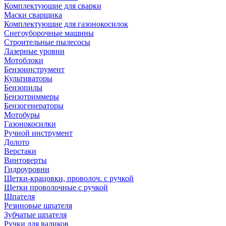
Комплектующие для сварки
Маски сварщика
Комплектующие для газонокосилок
Снегоуборочные машины
Строительные пылесосы
Лазерные уровни
Мотоблоки
Бензоинструмент
Культиваторы
Бензопилы
Бензотриммеры
Бензогенераторы
Мотобуры
Газонокосилки
Ручной инструмент
Долото
Верстаки
Винтоверты
Гидроуровни
Щетки-крацовки, проволоч. с ручкой
Щетки проволочные с ручкой
Шпателя
Резиновые шпателя
Зубчатые шпателя
Ручки для валиков