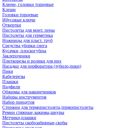
Ключи, головки торцевые
Клещи
Головки торцевые
Ибусовые ключи
Отвертки
Пистолеты для монт. пены
Пистолеты для герметика
Ножницы для пласт. труб
Средства уборки снега
Кусачки, плоскогубцы
Заклепочники
Плиткорезы и ролики для них
Насадки для перфоратора (зубило,пики)
Пики
Кабелерезы
Плашки
Надфили
Обжимы для наконечников
Наборы инструментов
Набор пинцетов
Стержни для термопистолета,термопистолеты
Ремни стяжные,зажимы,шнуры
Метчики,плашки
Пистолеты скобозабивные,скобы
Проволока стальная