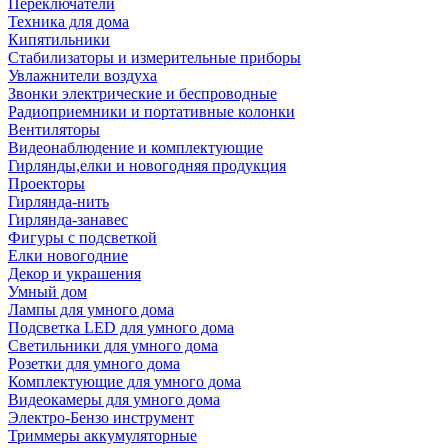
Переключатели
Техника для дома
Кипятильники
Стабилизаторы и измерительные приборы
Увлажнители воздуха
Звонки электрические и беспроводные
Радиоприемники и портативные колонки
Вентиляторы
Видеонаблюдение и комплектующие
Гирлянды,елки и новогодняя продукция
Проекторы
Гирлянда-нить
Гирлянда-занавес
Фигуры с подсветкой
Елки новогодние
Декор и украшения
Умный дом
Лампы для умного дома
Подсветка LED для умного дома
Светильники для умного дома
Розетки для умного дома
Комплектующие для умного дома
Видеокамеры для умного дома
Электро-Бензо инструмент
Триммеры аккумуляторные