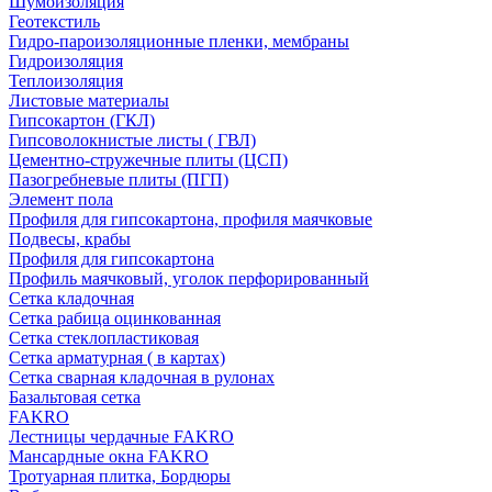
Шумоизоляция
Геотекстиль
Гидро-пароизоляционные пленки, мембраны
Гидроизоляция
Теплоизоляция
Листовые материалы
Гипсокартон (ГКЛ)
Гипсоволокнистые листы ( ГВЛ)
Цементно-стружечные плиты (ЦСП)
Пазогребневые плиты (ПГП)
Элемент пола
Профиля для гипсокартона, профиля маячковые
Подвесы, крабы
Профиля для гипсокартона
Профиль маячковый, уголок перфорированный
Сетка кладочная
Сетка рабица оцинкованная
Сетка стеклопластиковая
Сетка арматурная ( в картах)
Сетка сварная кладочная в рулонах
Базальтовая сетка
FAKRO
Лестницы чердачные FAKRO
Мансардные окна FAKRO
Тротуарная плитка, Бордюры