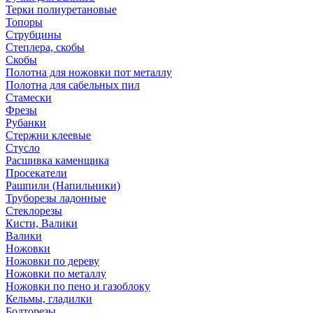
Терки полиуретановые
Топоры
Струбцины
Степлера, скобы
Скобы
Полотна для ножовки пот металлу
Полотна для сабельных пил
Стамески
Фрезы
Рубанки
Стержни клеевые
Стусло
Расшивка каменщика
Просекатели
Рашпили (Напильники)
Труборезы ладонные
Стеклорезы
Кисти, Валики
Валики
Ножовки
Ножовки по дереву
Ножовки по металлу
Ножовки по пено и газоблоку
Кельмы, гладилки
Болторезы