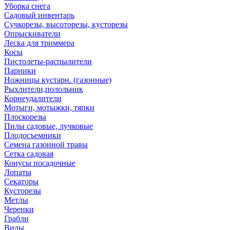
Уборка снега
Садовый инвентарь
Сучкорезы, высоторезы, кусторезы
Опрыскиватели
Леска для триммера
Косы
Пистолеты-распылители
Парники
Ножницы кустарн. (газонные)
Рыхлители,полольник
Корнеудалители
Мотыги, мотыжки, тяпки
Плоскорезы
Пилы садовые, лучковые
Плодосъемники
Семена газонной травы
Сетка садовая
Конусы посадочные
Лопаты
Секаторы
Кусторезы
Метлы
Черенки
Грабли
Вилы