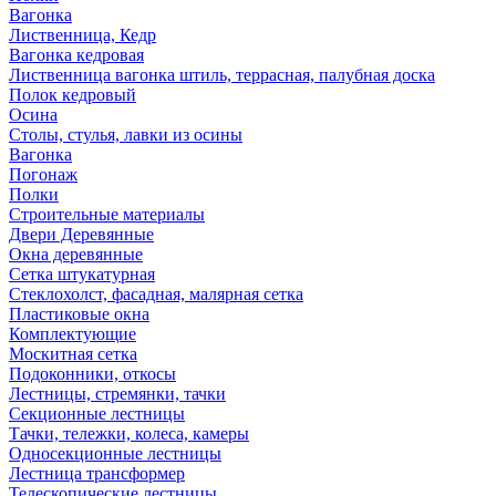
Вагонка
Лиственница, Кедр
Вагонка кедровая
Лиственница вагонка штиль, террасная, палубная доска
Полок кедровый
Осина
Столы, стулья, лавки из осины
Вагонка
Погонаж
Полки
Строительные материалы
Двери Деревянные
Окна деревянные
Сетка штукатурная
Стеклохолст, фасадная, малярная сетка
Пластиковые окна
Комплектующие
Москитная сетка
Подоконники, откосы
Лестницы, стремянки, тачки
Секционные лестницы
Тачки, тележки, колеса, камеры
Односекционные лестницы
Лестница трансформер
Телескопические лестницы