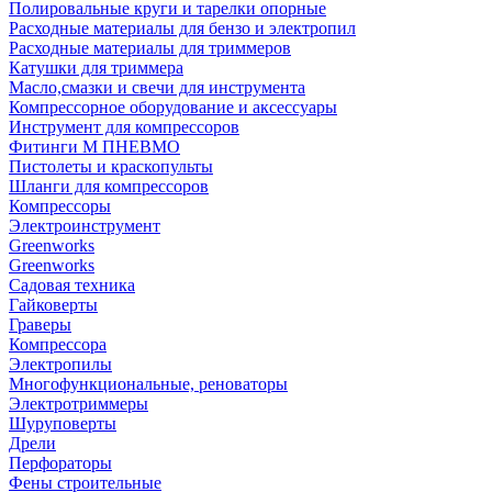
Полировальные круги и тарелки опорные
Расходные материалы для бензо и электропил
Расходные материалы для триммеров
Катушки для триммера
Масло,смазки и свечи для инструмента
Компрессорное оборудование и аксессуары
Инструмент для компрессоров
Фитинги М ПНЕВМО
Пистолеты и краскопульты
Шланги для компрессоров
Компрессоры
Электроинструмент
Greenworks
Greenworks
Садовая техника
Гайковерты
Граверы
Компрессора
Электропилы
Многофункциональные, реноваторы
Электротриммеры
Шуруповерты
Дрели
Перфораторы
Фены строительные