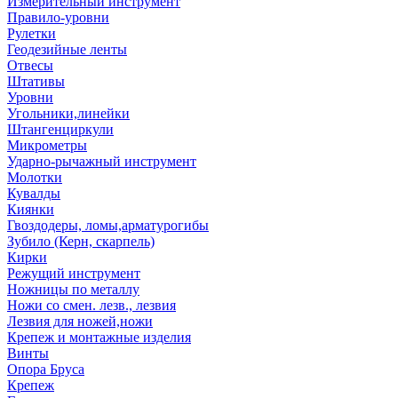
Измерительный инструмент
Правило-уровни
Рулетки
Геодезийные ленты
Отвесы
Штативы
Уровни
Угольники,линейки
Штангенциркули
Микрометры
Ударно-рычажный инструмент
Молотки
Кувалды
Киянки
Гвоздодеры, ломы,арматурогибы
Зубило (Керн, скарпель)
Кирки
Режущий инструмент
Ножницы по металлу
Ножи со смен. лезв., лезвия
Лезвия для ножей,ножи
Крепеж и монтажные изделия
Винты
Опора Бруса
Крепеж