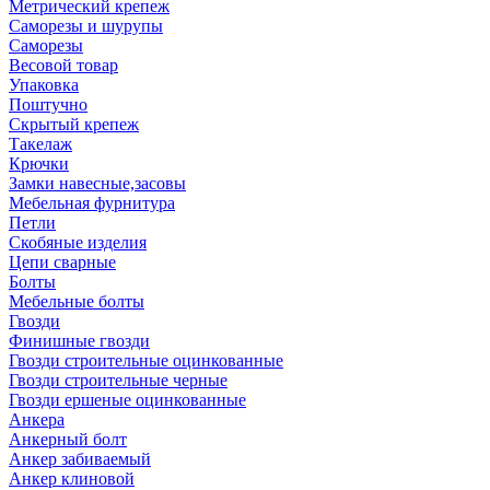
Метрический крепеж
Саморезы и шурупы
Саморезы
Весовой товар
Упаковка
Поштучно
Скрытый крепеж
Такелаж
Крючки
Замки навесные,засовы
Мебельная фурнитура
Петли
Скобяные изделия
Цепи сварные
Болты
Мебельные болты
Гвозди
Финишные гвозди
Гвозди строительные оцинкованные
Гвозди строительные черные
Гвозди ершеные оцинкованные
Анкера
Анкерный болт
Анкер забиваемый
Анкер клиновой