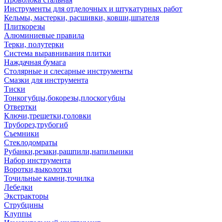
Инструменты для отделочных и штукатурных работ
Кельмы, мастерки, расшивки, ковши,шпателя
Плиткорезы
Алюминиевые правила
Терки, полутерки
Система выравнивания плитки
Наждачная бумага
Столярные и слесарные инструменты
Смазки для инструмента
Тиски
Тонкогубцы,бокорезы,плоскогубцы
Отвертки
Ключи,трещетки,головки
Труборез,трубогиб
Съемники
Стеклодомраты
Рубанки,резаки,рашпили,напильники
Набор инструмента
Воротки,выколотки
Точильные камни,точилка
Лебедки
Экстракторы
Струбцины
Клуппы