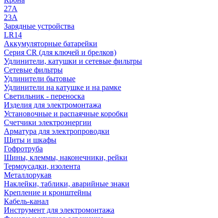
27A
23A
Зарядные устройства
LR14
Аккумуляторные батарейки
Серия CR (для ключей и брелков)
Удлинители, катушки и сетевые фильтры
Сетевые фильтры
Удлинители бытовые
Удлинители на катушке и на рамке
Светильник - переноска
Изделия для электромонтажа
Установочные и распаячные коробки
Счетчики электроэнергии
Арматура для электропроводки
Щиты и шкафы
Гофротруба
Шины, клеммы, наконечники, рейки
Термоусадки, изолента
Металлорукав
Наклейки, таблики, аварийные знаки
Крепление и кронштейны
Кабель-канал
Инструмент для электромонтажа