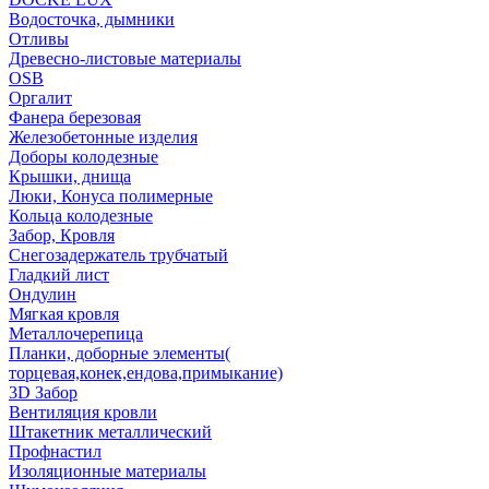
Водосточка, дымники
Отливы
Древесно-листовые материалы
OSB
Оргалит
Фанера березовая
Железобетонные изделия
Доборы колодезные
Крышки, днища
Люки, Конуса полимерные
Кольца колодезные
Забор, Кровля
Снегозадержатель трубчатый
Гладкий лист
Ондулин
Мягкая кровля
Металлочерепица
Планки, доборные элементы(
торцевая,конек,ендова,примыкание)
3D Забор
Вентиляция кровли
Штакетник металлический
Профнастил
Изоляционные материалы