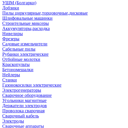
УШМ (Болгарки)
Лобзики
Пилы циркулярные,торцовочные,дисковые
Шлифовальные машинки
Строительные миксеры
Аккумуляторы,расходка
Нивелиры
Фрезеры
Садовые измельчители
Сабельные пилы
Рубанки электрические
Отбойные молотки
Краскопульты
Бетономешалки
Нейлеры
Станки
Газонокосилки электрические
Электрогенераторы
Сварочное оборудование
Угольники магнитные
Держатели электродов
Проволока сварочная
Сварочный кабель
Электроды
Сварочные аппараты