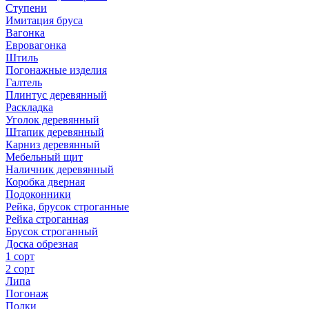
Ступени
Имитация бруса
Вагонка
Евровагонка
Штиль
Погонажные изделия
Галтель
Плинтус деревянный
Раскладка
Уголок деревянный
Штапик деревянный
Карниз деревянный
Мебельный щит
Наличник деревянный
Коробка дверная
Подоконники
Рейка, брусок строганные
Рейка строганная
Брусок строганный
Доска обрезная
1 сорт
2 сорт
Липа
Погонаж
Полки