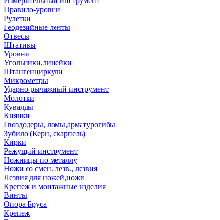
Измерительный инструмент
Правило-уровни
Рулетки
Геодезийные ленты
Отвесы
Штативы
Уровни
Угольники,линейки
Штангенциркули
Микрометры
Ударно-рычажный инструмент
Молотки
Кувалды
Киянки
Гвоздодеры, ломы,арматурогибы
Зубило (Керн, скарпель)
Кирки
Режущий инструмент
Ножницы по металлу
Ножи со смен. лезв., лезвия
Лезвия для ножей,ножи
Крепеж и монтажные изделия
Винты
Опора Бруса
Крепеж