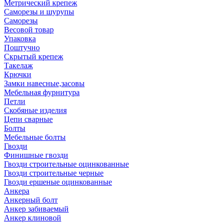
Метрический крепеж
Саморезы и шурупы
Саморезы
Весовой товар
Упаковка
Поштучно
Скрытый крепеж
Такелаж
Крючки
Замки навесные,засовы
Мебельная фурнитура
Петли
Скобяные изделия
Цепи сварные
Болты
Мебельные болты
Гвозди
Финишные гвозди
Гвозди строительные оцинкованные
Гвозди строительные черные
Гвозди ершеные оцинкованные
Анкера
Анкерный болт
Анкер забиваемый
Анкер клиновой