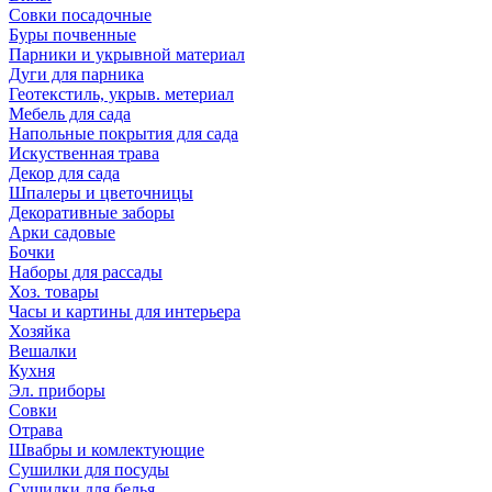
Совки посадочные
Буры почвенные
Парники и укрывной материал
Дуги для парника
Геотекстиль, укрыв. метериал
Мебель для сада
Напольные покрытия для сада
Искуственная трава
Декор для сада
Шпалеры и цветочницы
Декоративные заборы
Арки садовые
Бочки
Наборы для рассады
Хоз. товары
Часы и картины для интерьера
Хозяйка
Вешалки
Кухня
Эл. приборы
Совки
Отрава
Швабры и комлектующие
Сушилки для посуды
Сушилки для белья