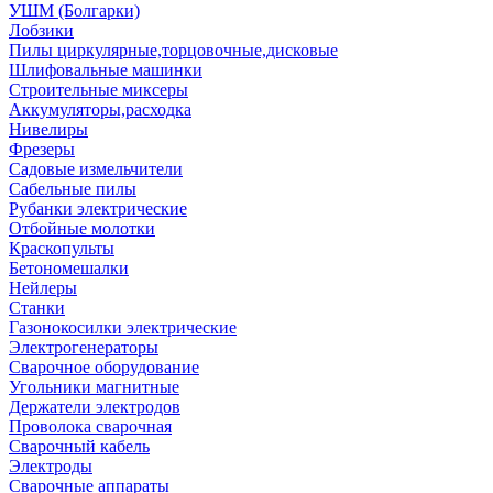
УШМ (Болгарки)
Лобзики
Пилы циркулярные,торцовочные,дисковые
Шлифовальные машинки
Строительные миксеры
Аккумуляторы,расходка
Нивелиры
Фрезеры
Садовые измельчители
Сабельные пилы
Рубанки электрические
Отбойные молотки
Краскопульты
Бетономешалки
Нейлеры
Станки
Газонокосилки электрические
Электрогенераторы
Сварочное оборудование
Угольники магнитные
Держатели электродов
Проволока сварочная
Сварочный кабель
Электроды
Сварочные аппараты