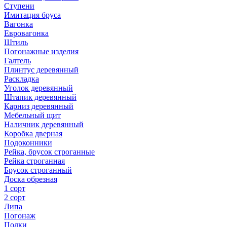
Ступени
Имитация бруса
Вагонка
Евровагонка
Штиль
Погонажные изделия
Галтель
Плинтус деревянный
Раскладка
Уголок деревянный
Штапик деревянный
Карниз деревянный
Мебельный щит
Наличник деревянный
Коробка дверная
Подоконники
Рейка, брусок строганные
Рейка строганная
Брусок строганный
Доска обрезная
1 сорт
2 сорт
Липа
Погонаж
Полки