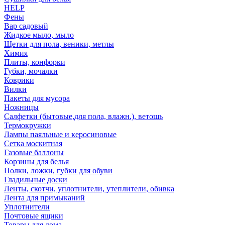
HELP
Фены
Вар садовый
Жидкое мыло, мыло
Щетки для пола, веники, метлы
Химия
Плиты, конфорки
Губки, мочалки
Коврики
Вилки
Пакеты для мусора
Ножницы
Салфетки (бытовые,для пола, влажн.), ветошь
Термокружки
Лампы паяльные и керосиновые
Сетка москитная
Газовые баллоны
Корзины для белья
Полки, ложки, губки для обуви
Гладильные доски
Ленты, скотчи, уплотнители, утеплители, обивка
Лента для примыканий
Уплотнители
Почтовые ящики
Товары для дома