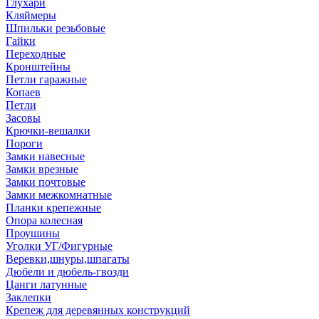
Глухари
Кляймеры
Шпильки резьбовые
Гайки
Переходные
Кронштейны
Петли гаражные
Копаев
Петли
Засовы
Крючки-вешалки
Пороги
Замки навесные
Замки врезные
Замки почтовые
Замки межкомнатные
Планки крепежные
Опора колесная
Проушины
Уголки УГ/Фигурные
Веревки,шнуры,шпагаты
Дюбели и дюбель-гвозди
Цанги латунные
Заклепки
Крепеж для деревянных конструкций