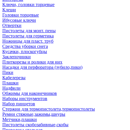
Ключи, головки торцевые
Клещи
Головки торцевые
Ибусовые ключи
Отвертки
Пистолеты для монт. пены
Пистолеты для герметика
Ножницы для пласт. труб
Средства уборки снега
Кусачки, плоскогубцы
Заклепочники
Плиткорезы и ролики для них
Насадки для перфоратора (зубило,пики)
Пики
Кабелерезы
Плашки
Надфили
Обжимы для наконечников
Наборы инструментов
Набор пинцетов
Стержни для термопистолета,термопистолеты
Ремни стяжные,зажимы,шнуры
Метчики,плашки
Пистолеты скобозабивные,скобы
Проволока стальная