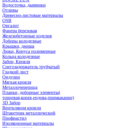
Водосточка, дымники
Отливы
Древесно-листовые материалы
OSB
Оргалит
Фанера березовая
Железобетонные изделия
Доборы колодезные
Крышки, днища
Люки, Конуса полимерные
Кольца колодезные
Забор, Кровля
Снегозадержатель трубчатый
Гладкий лист
Ондулин
Мягкая кровля
Металлочерепица
Планки, доборные элементы(
торцевая,конек,ендова,примыкание)
3D Забор
Вентиляция кровли
Штакетник металлический
Профнастил
Изоляционные материалы