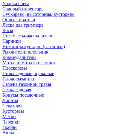
Уборка снега
Садовый инвентарь
Сучкорезы, высоторезы, кусторезы
Опрыскиватели
Леска для триммера
Косы
Пистолеты-распылители
Парники
Ножницы кустарн. (газонные)
Рыхлители,полольник
Корнеудалители
Мотыги, мотыжки, тяпки
Плоскорезы
Пилы садовые, лучковые
Плодосъемники
Семена газонной травы
Сетка садовая
Конусы посадочные
Лопаты
Секаторы
Кусторезы
Метлы
Черенки
Грабли
Вилы