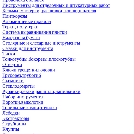
Инструменты для отделочных и штукатурных работ
Кельмы, мастерки, расшивки, ковши,шпателя
Плиткорезы
Алюминиевые правила
Терки, полутерки
Система выравнивания плитки
Наждачная бумага
Столярные и слесарные инструменты
Смазки для инструмента
Тиски
Тонкогубцы,бокорезы,плоскогубцы
Отвертки
Ключи,трещетки,головки
Труборез,трубогиб
Съемники
Стеклодомраты
Рубанки,резаки,рашпили,напильники
Набор инструмента
Воротки,выколотки
Точильные камни,точилка
Лебедки
Экстракторы
Струбцины
Клуппы