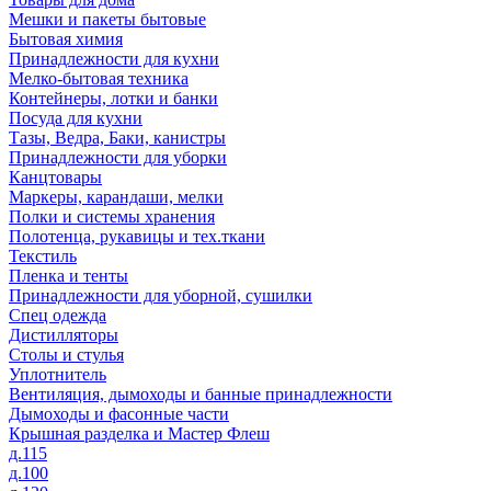
Мешки и пакеты бытовые
Бытовая химия
Принадлежности для кухни
Мелко-бытовая техника
Контейнеры, лотки и банки
Посуда для кухни
Тазы, Ведра, Баки, канистры
Принадлежности для уборки
Канцтовары
Маркеры, карандаши, мелки
Полки и системы хранения
Полотенца, рукавицы и тех.ткани
Текстиль
Пленка и тенты
Принадлежности для уборной, сушилки
Спец одежда
Дистилляторы
Столы и стулья
Уплотнитель
Вентиляция, дымоходы и банные принадлежности
Дымоходы и фасонные части
Крышная разделка и Мастер Флеш
д.115
д.100