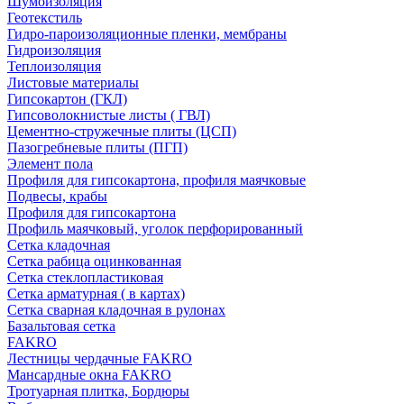
Шумоизоляция
Геотекстиль
Гидро-пароизоляционные пленки, мембраны
Гидроизоляция
Теплоизоляция
Листовые материалы
Гипсокартон (ГКЛ)
Гипсоволокнистые листы ( ГВЛ)
Цементно-стружечные плиты (ЦСП)
Пазогребневые плиты (ПГП)
Элемент пола
Профиля для гипсокартона, профиля маячковые
Подвесы, крабы
Профиля для гипсокартона
Профиль маячковый, уголок перфорированный
Сетка кладочная
Сетка рабица оцинкованная
Сетка стеклопластиковая
Сетка арматурная ( в картах)
Сетка сварная кладочная в рулонах
Базальтовая сетка
FAKRO
Лестницы чердачные FAKRO
Мансардные окна FAKRO
Тротуарная плитка, Бордюры