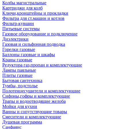
Колбы магистральные
Картриджи для колб
Ключи,кронштейны и прокладки
Фильтра для ст.машин и котлов
Фильтр-кувшин
Питьевые системы
Газовое оборудование и подключение
Диэлектрики
Газовая и сильфонная подводка
Горелки газовые
Баллоны газовые и шкафы
Краны газовые
Редуктора газ,пропан и комплектующие
Лампы паяльные
Плиты газовые
Бытовая сантехника
Тумбы, подстолье
Полотенцесушители и комплектующие
Сифоны,гофры и комплектующие
Трапы и водоотводящие желоба
Мойки для кухни
Ванны и сопутствующие товары
Смесители и комплектующие
Душевая программа
Санфаянс