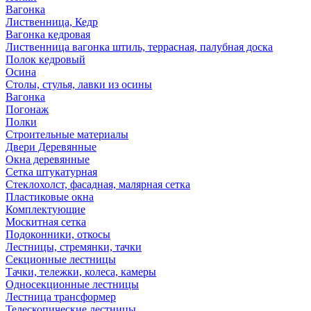
Вагонка
Лиственница, Кедр
Вагонка кедровая
Лиственница вагонка штиль, террасная, палубная доска
Полок кедровый
Осина
Столы, стулья, лавки из осины
Вагонка
Погонаж
Полки
Строительные материалы
Двери Деревянные
Окна деревянные
Сетка штукатурная
Стеклохолст, фасадная, малярная сетка
Пластиковые окна
Комплектующие
Москитная сетка
Подоконники, откосы
Лестницы, стремянки, тачки
Секционные лестницы
Тачки, тележки, колеса, камеры
Односекционные лестницы
Лестница трансформер
Телескопические лестницы