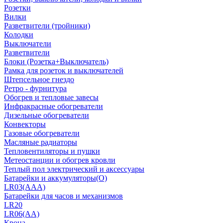
Розетки
Вилки
Разветвители (тройники)
Колодки
Выключатели
Разветвители
Блоки (Розетка+Выключатель)
Рамка для розеток и выключателей
Штепсельное гнездо
Ретро - фурнитура
Обогрев и тепловые завесы
Инфракрасные обогреватели
Дизельные обогреватели
Конвекторы
Газовые обогреватели
Масляные радиаторы
Тепловентиляторы и пушки
Метеостанции и обогрев кровли
Теплый пол электрический и аксессуары
Батарейки и аккумуляторы(О)
LR03(AAA)
Батарейки для часов и механизмов
LR20
LR06(AA)
Крона