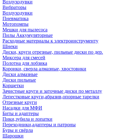
Воздуходувки
Вибраторы
Воздуходувки
Пневматика
Мотопомпы
Мешки для пылесоса
Пилы Аккумуляторные
Расходные материалы к электроинструменту
Шнеки
Диски, круги отрезные, пильные диски по дер.
Миксера для смесей
Полотна для лобзика
Коронки, сверла алмазные, хвостовики
Диски алмазные
Диски пильные
Корщетки
Зачистные круги и заточные диски по металлу
Лепестковые круги,абразив,опорные тарелки
Отрезные круги
Насадки для МФИ
Биты и адаптеры
Пики,зубила и лопатки
Переходники,адаптеры и патроны
Буры и свёрла
Шарошки