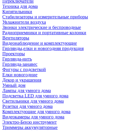
Переключатели
Техника для дома
Кипятильники
Стабилизаторы и измерительные приборы
Увлажнители воздуха
Звонки электрические и беспроводные
Радиоприемники и портативные колонки
Вентиляторы
Видеонаблюдение и комплектующие
Гирлянды,елки и новогодняя продукция
Проекторы
Гирлянда-нить
Гирлянда-занавес
Фигуры с подсветкой
Елки новогодние
Декор и украшения
Умный дом
Лампы для умного дома
Подсветка LED для умного дома
Светильники для умного дома
Розетки для умного дома
Комплектующие для умного дома
Видеокамеры для умного дома
Электро-Бензо инструмент
Триммеры аккумуляторные