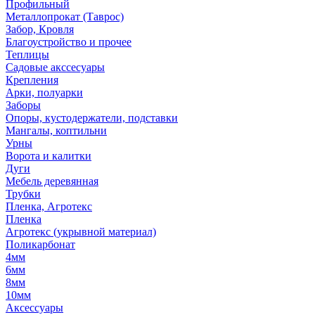
Профильный
Металлопрокат (Таврос)
Забор, Кровля
Благоустройство и прочее
Теплицы
Садовые акссесуары
Крепления
Арки, полуарки
Заборы
Опоры, кустодержатели, подставки
Мангалы, коптильни
Урны
Ворота и калитки
Дуги
Мебель деревянная
Трубки
Пленка, Агротекс
Пленка
Агротекс (укрывной материал)
Поликарбонат
4мм
6мм
8мм
10мм
Аксессуары