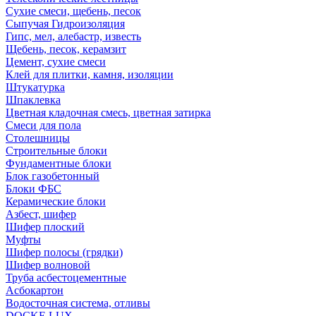
Сухие смеси, щебень, песок
Сыпучая Гидроизоляция
Гипс, мел, алебастр, известь
Щебень, песок, керамзит
Цемент, сухие смеси
Клей для плитки, камня, изоляции
Штукатурка
Шпаклевка
Цветная кладочная смесь, цветная затирка
Смеси для пола
Столешницы
Строительные блоки
Фундаментные блоки
Блок газобетонный
Блоки ФБС
Керамические блоки
Азбест, шифер
Шифер плоский
Муфты
Шифер полосы (грядки)
Шифер волновой
Труба асбестоцементные
Асбокартон
Водосточная система, отливы
DOCKE LUX