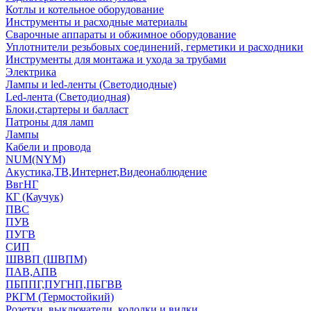
Котлы и котельное оборудование
Инструменты и расходные материалы
Сварочные аппараты и обжимное оборудование
Уплотнители резьбовых соединений, герметики и расходники
Инструменты для монтажа и ухода за трубами
Электрика
Лампы и led-ленты (Светодиодные)
Led-лента (Светодиодная)
Блоки,стартеры и балласт
Патроны для ламп
Лампы
Кабели и провода
NUM(NYM)
Акустика,ТВ,Интернет,Видеонаблюдение
ВвгНГ
КГ (Каучук)
ПВС
ПУВ
ПУГВ
СИП
ШВВП (ШВПМ)
ПАВ,АПВ
ПБППГ,ПУГНП,ПБГВВ
РКГМ (Термостойкий)
Розетки, выключатели, колодки и вилки