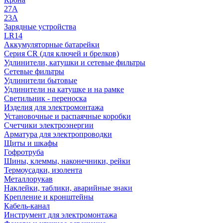
27A
23A
Зарядные устройства
LR14
Аккумуляторные батарейки
Серия CR (для ключей и брелков)
Удлинители, катушки и сетевые фильтры
Сетевые фильтры
Удлинители бытовые
Удлинители на катушке и на рамке
Светильник - переноска
Изделия для электромонтажа
Установочные и распаячные коробки
Счетчики электроэнергии
Арматура для электропроводки
Щиты и шкафы
Гофротруба
Шины, клеммы, наконечники, рейки
Термоусадки, изолента
Металлорукав
Наклейки, таблики, аварийные знаки
Крепление и кронштейны
Кабель-канал
Инструмент для электромонтажа