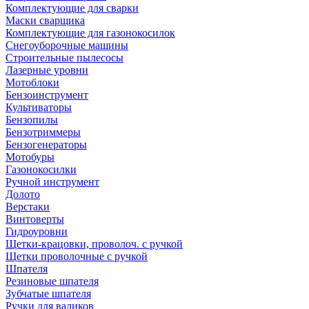
Комплектующие для сварки
Маски сварщика
Комплектующие для газонокосилок
Снегоуборочные машины
Строительные пылесосы
Лазерные уровни
Мотоблоки
Бензоинструмент
Культиваторы
Бензопилы
Бензотриммеры
Бензогенераторы
Мотобуры
Газонокосилки
Ручной инструмент
Долото
Верстаки
Винтоверты
Гидроуровни
Щетки-крацовки, проволоч. с ручкой
Щетки проволочные с ручкой
Шпателя
Резиновые шпателя
Зубчатые шпателя
Ручки для валиков