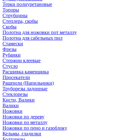
Терки полиуретановые
Топоры
Струбцины
Степлера, скобы
Скобы
Полотна для ножовки пот металлу
Полотна для сабельных пил
Стамески
Фрезы
Рубанки
Стержни клеевые
Стусло
Расшивка каменщика
Просекатели
Рашпили (Напильники)
Труборезы ладонные
Стеклорезы
Кисти, Валики
Валики
Ножовки
Ножовки по дереву
Ножовки по металлу
Ножовки по пено и газоблоку
Кельмы, гладилки
Болторезы