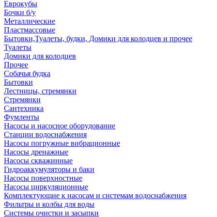
Еврокубы
Бочки б/у
Металлические
Пластмассовые
Бытовки,Туалеты, будки, Домики для колодцев и прочее
Туалеты
Домики для колодцев
Прочее
Собачья будка
Бытовки
Лестницы, стремянки
Стремянки
Сантехника
Фумленты
Насосы и насосное оборудование
Станции водоснабжения
Насосы погружные вибрационные
Насосы дренажные
Насосы скважинные
Гидроаккумуляторы и баки
Насосы поверхностные
Насосы циркуляционные
Комплектующие к насосам и системам водоснабжения
Фильтры и колбы для воды
Системы очистки и засыпки