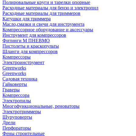
Полировальные круги и тарелки опорные
Расходные материалы для бензо и электропил
Расходные материалы для триммеров
Катушки для триммера
Масло,смазки и свечи для инструмента
Компрессорное оборудование и аксессуары
Инструмент для компрессоров
Фитинги М ПНЕВМО
Пистолеты и краскопульты
Шланги для компрессоров
Компрессоры
Электроинструмент
Greenworks
Greenworks
Садовая техника
Гайковерты
Граверы
Компрессора
Электропилы
Многофункциональные, реноваторы
Электротриммеры
Шуруповерты
Дрели
Перфораторы
Фены строительные