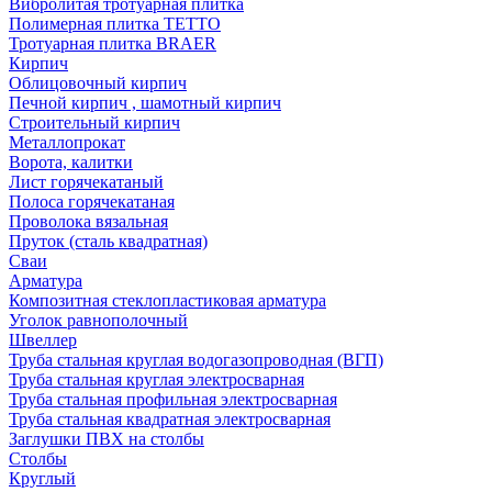
Вибролитая тротуарная плитка
Полимерная плитка TETTO
Тротуарная плитка BRAER
Кирпич
Облицовочный кирпич
Печной кирпич , шамотный кирпич
Строительный кирпич
Металлопрокат
Ворота, калитки
Лист горячекатаный
Полоса горячекатаная
Проволока вязальная
Пруток (сталь квадратная)
Сваи
Арматура
Композитная стеклопластиковая арматура
Уголок равнополочный
Швеллер
Труба стальная круглая водогазопроводная (ВГП)
Труба стальная круглая электросварная
Труба стальная профильная электросварная
Труба стальная квадратная электросварная
Заглушки ПВХ на столбы
Столбы
Круглый