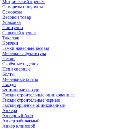
Метрический крепеж
Саморезы и шурупы
Саморезы
Весовой товар
Упаковка
Поштучно
Скрытый крепеж
Такелаж
Крючки
Замки навесные,засовы
Мебельная фурнитура
Петли
Скобяные изделия
Цепи сварные
Болты
Мебельные болты
Гвозди
Финишные гвозди
Гвозди строительные оцинкованные
Гвозди строительные черные
Гвозди ершеные оцинкованные
Анкера
Анкерный болт
Анкер забиваемый
Анкер клиновой