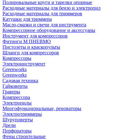
Полировальные круги и тарелки опорные
Расходные материалы для бензо и электропил
Расходные материалы для триммеров
Катушки для триммера
Масло,смазки и свечи для инструмента
Компрессорное оборудование и аксессуары
Инструмент для компрессоров
Фитинги М ПНЕВМО
Пистолеты и краскопульты
Шланги для компрессоров
Компрессоры
Электроинструмент
Greenworks
Greenworks
Садовая техника
Гайковерты
Граверы
Компрессора
Электропилы
Многофункциональные, реноваторы
Электротриммеры
Шуруповерты
Дрели
Перфораторы
Фены строительные