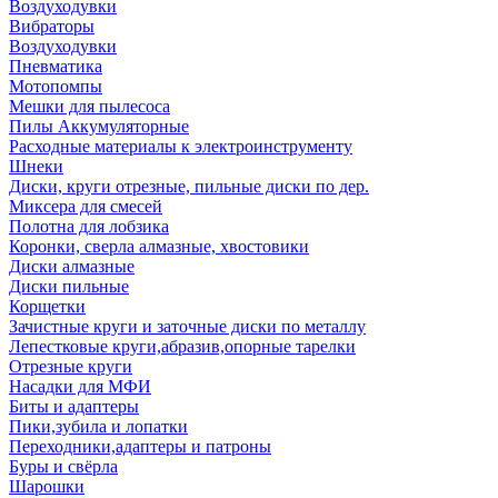
Воздуходувки
Вибраторы
Воздуходувки
Пневматика
Мотопомпы
Мешки для пылесоса
Пилы Аккумуляторные
Расходные материалы к электроинструменту
Шнеки
Диски, круги отрезные, пильные диски по дер.
Миксера для смесей
Полотна для лобзика
Коронки, сверла алмазные, хвостовики
Диски алмазные
Диски пильные
Корщетки
Зачистные круги и заточные диски по металлу
Лепестковые круги,абразив,опорные тарелки
Отрезные круги
Насадки для МФИ
Биты и адаптеры
Пики,зубила и лопатки
Переходники,адаптеры и патроны
Буры и свёрла
Шарошки