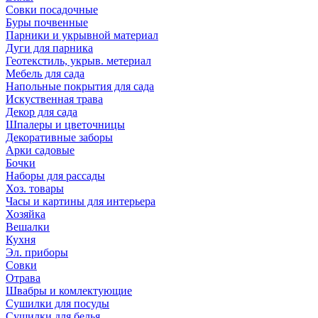
Совки посадочные
Буры почвенные
Парники и укрывной материал
Дуги для парника
Геотекстиль, укрыв. метериал
Мебель для сада
Напольные покрытия для сада
Искуственная трава
Декор для сада
Шпалеры и цветочницы
Декоративные заборы
Арки садовые
Бочки
Наборы для рассады
Хоз. товары
Часы и картины для интерьера
Хозяйка
Вешалки
Кухня
Эл. приборы
Совки
Отрава
Швабры и комлектующие
Сушилки для посуды
Сушилки для белья