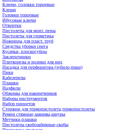
Ключи, головки торцевые
Клещи
Головки торцевые
Ибусовые ключи
Отвертки
Пистолеты для монт. пены
Пистолеты для герметика
Ножницы для пласт. труб
Средства уборки снега
Кусачки, плоскогубцы
Заклепочники
Плиткорезы и ролики для них
Насадки для перфоратора (зубило,пики)
Пики
Кабелерезы
Плашки
Надфили
Обжимы для наконечников
Наборы инструментов
Набор пинцетов
Стержни для термопистолета,термопистолеты
Ремни стяжные,зажимы,шнуры
Метчики,плашки
Пистолеты скобозабивные,скобы
Проволока стальная