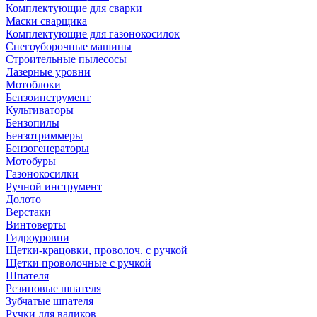
Комплектующие для сварки
Маски сварщика
Комплектующие для газонокосилок
Снегоуборочные машины
Строительные пылесосы
Лазерные уровни
Мотоблоки
Бензоинструмент
Культиваторы
Бензопилы
Бензотриммеры
Бензогенераторы
Мотобуры
Газонокосилки
Ручной инструмент
Долото
Верстаки
Винтоверты
Гидроуровни
Щетки-крацовки, проволоч. с ручкой
Щетки проволочные с ручкой
Шпателя
Резиновые шпателя
Зубчатые шпателя
Ручки для валиков