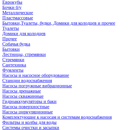
Еврокубы
Бочки б/у
Металлические
Пластмассовые
Бытовки,Туалеты, будки, Домики для колодцев и прочее
Туалеты
Домики для колодцев
Прочее
Собачья будка
Бытовки
Лестницы, стремянки
Стремянки
Сантехника
Фумленты
Насосы и насосное оборудование
Станции водоснабжения
Насосы погружные вибрационные
Насосы дренажные
Насосы скважинные
Гидроаккумуляторы и баки
Насосы поверхностные
Насосы циркуляционные
Комплектующие к насосам и системам водоснабжения
Фильтры и колбы для воды
Системы очистки и засыпки