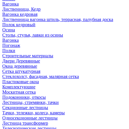
Вагонка
Лиственница, Кедр
Вагонка кедровая
Лиственница вагонка штиль, террасная, палубная доска
Полок кедровый
Осина
Столы, стулья, лавки из осины
Вагонка
Погонаж
Полки
Строительные материалы
Двери Деревянные
Окна деревянные
Сетка штукатурная
Стеклохолст, фасадная, малярная сетка
Пластиковые окна
Комплектующие
Москитная сетка
Подоконники, откосы
Лестницы, стремянки, тачки
Секционные лестницы
Тачки, тележки, колеса, камеры
Односекционные лестницы
Лестница трансформер
Телескопические лестницы