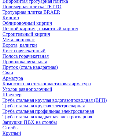
Вибролитая тротуарная плитка
Полимерная плитка TETTO
Тротуарная плитка BRAER
Кирпич
Облицовочный кирпич
Печной кирпич , шамотный кирпич
Строительный кирпич
Металлопрокат
Ворота, калитки
Лист горячекатаный
Полоса горячекатаная
Проволока вязальная
Пруток (сталь квадратная)
Сваи
Арматура
Композитная стеклопластиковая арматура
Уголок равнополочный
Швеллер
Труба стальная круглая водогазопроводная (ВГП)
Труба стальная круглая электросварная
Труба стальная профильная электросварная
Труба стальная квадратная электросварная
Заглушки ПВХ на столбы
Столбы
Круглый