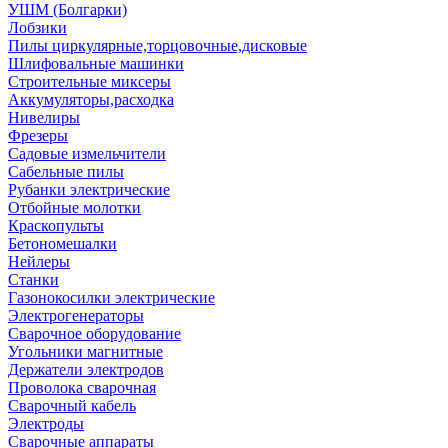
УШМ (Болгарки)
Лобзики
Пилы циркулярные,торцовочные,дисковые
Шлифовальные машинки
Строительные миксеры
Аккумуляторы,расходка
Нивелиры
Фрезеры
Садовые измельчители
Сабельные пилы
Рубанки электрические
Отбойные молотки
Краскопульты
Бетономешалки
Нейлеры
Станки
Газонокосилки электрические
Электрогенераторы
Сварочное оборудование
Угольники магнитные
Держатели электродов
Проволока сварочная
Сварочный кабель
Электроды
Сварочные аппараты