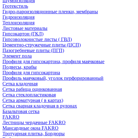
Шумоизоляция
Геотекстиль
Гидро-пароизоляционные пленки, мембраны
Гидроизоляция
Теплоизоляция
Листовые материалы
Гипсокартон (ГКЛ)
Гипсоволокнистые листы ( ГВЛ)
Цементно-стружечные плиты (ЦСП)
Пазогребневые плиты (ПГП)
Элемент пола
Профиля для гипсокартона, профиля маячковые
Подвесы, крабы
Профиля для гипсокартона
Профиль маячковый, уголок перфорированный
Сетка кладочная
Сетка рабица оцинкованная
Сетка стеклопластиковая
Сетка арматурная ( в картах)
Сетка сварная кладочная в рулонах
Базальтовая сетка
FAKRO
Лестницы чердачные FAKRO
Мансардные окна FAKRO
Тротуарная плитка, Бордюры