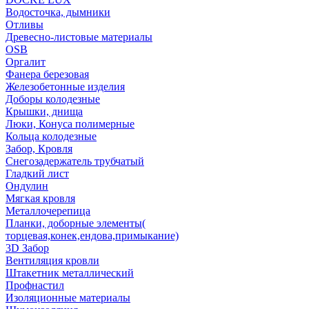
Водосточка, дымники
Отливы
Древесно-листовые материалы
OSB
Оргалит
Фанера березовая
Железобетонные изделия
Доборы колодезные
Крышки, днища
Люки, Конуса полимерные
Кольца колодезные
Забор, Кровля
Снегозадержатель трубчатый
Гладкий лист
Ондулин
Мягкая кровля
Металлочерепица
Планки, доборные элементы(
торцевая,конек,ендова,примыкание)
3D Забор
Вентиляция кровли
Штакетник металлический
Профнастил
Изоляционные материалы