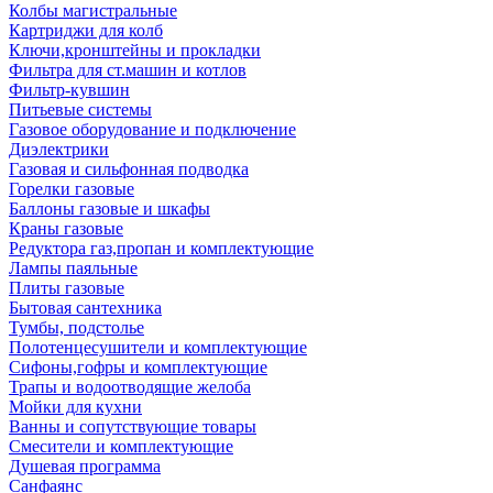
Колбы магистральные
Картриджи для колб
Ключи,кронштейны и прокладки
Фильтра для ст.машин и котлов
Фильтр-кувшин
Питьевые системы
Газовое оборудование и подключение
Диэлектрики
Газовая и сильфонная подводка
Горелки газовые
Баллоны газовые и шкафы
Краны газовые
Редуктора газ,пропан и комплектующие
Лампы паяльные
Плиты газовые
Бытовая сантехника
Тумбы, подстолье
Полотенцесушители и комплектующие
Сифоны,гофры и комплектующие
Трапы и водоотводящие желоба
Мойки для кухни
Ванны и сопутствующие товары
Смесители и комплектующие
Душевая программа
Санфаянс