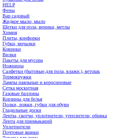
HELP
Фены
Вар садовый
Жидкое мыло, мыло
Щетки для пола, веники, метлы
Химия
Плиты, конфорки
Губки, мочалки
Коврики
Вилки
Пакеты для мусора
Ножницы
Салфетки (бытовые,для пола, влажн.), ветошь
Термокружки
Лампы паяльные и керосиновые
Сетка москитная
Газовые баллоны
Корзины для белья
Полки, ложки, губки для обуви
Гладильные доски
Ленты, скотчи, уплотнители, утеплители, обивка
Лента для примыканий
Уплотнители
Почтовые ящики
Товары для дома