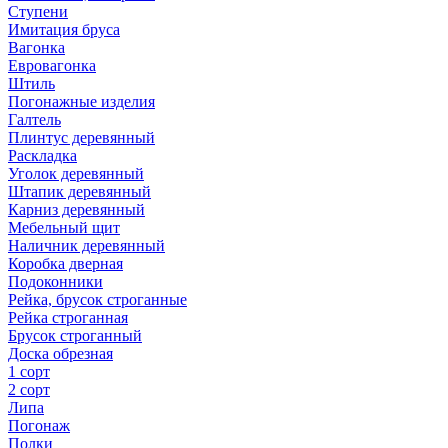
Ступени
Имитация бруса
Вагонка
Евровагонка
Штиль
Погонажные изделия
Галтель
Плинтус деревянный
Раскладка
Уголок деревянный
Штапик деревянный
Карниз деревянный
Мебельный щит
Наличник деревянный
Коробка дверная
Подоконники
Рейка, брусок строганные
Рейка строганная
Брусок строганный
Доска обрезная
1 сорт
2 сорт
Липа
Погонаж
Полки