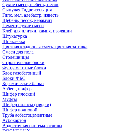
Сухие смеси, щебень, песок
Сыпучая Гидроизоляция
Гипс, мел, алебастр, известь
Щебень, песок, керамзит
Цемент, сухие смеси
Клей для плитки, камня, изоляции
Штукатурка
Шпаклевка
Цветная кладочная смесь, цветная затирка
Смеси для пола
Столешницы
Строительные блоки
Фундаментные блоки
Блок газобетонный
Блоки ФБС
Керамические блоки
Азбест, шифер
Шифер плоский
Муфты
Шифер полосы (грядки)
Шифер волновой
Труба асбестоцементные
Асбокартон
Водосточная система, отливы
DOCKE LUX