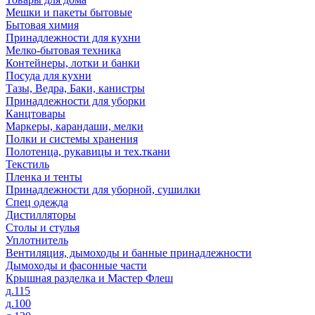
Мешки и пакеты бытовые
Бытовая химия
Принадлежности для кухни
Мелко-бытовая техника
Контейнеры, лотки и банки
Посуда для кухни
Тазы, Ведра, Баки, канистры
Принадлежности для уборки
Канцтовары
Маркеры, карандаши, мелки
Полки и системы хранения
Полотенца, рукавицы и тех.ткани
Текстиль
Пленка и тенты
Принадлежности для уборной, сушилки
Спец одежда
Дистилляторы
Столы и стулья
Уплотнитель
Вентиляция, дымоходы и банные принадлежности
Дымоходы и фасонные части
Крышная разделка и Мастер Флеш
д.115
д.100