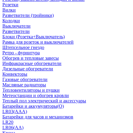
Розетки
Вилки
Разветвители (тройники)
Колодки
Выключатели
Разветвители
Блоки (Розетка+Выключатель)
Рамка для розеток и выключателей
Штепсельное гнездо
Ретро - фурнитура
Обогрев и тепловые завесы
Инфракрасные обогреватели
Дизельные обогреватели
Конвекторы
Газовые обогреватели
Масляные радиаторы
Тепловентиляторы и пушки
Метеостанции и обогрев кровли
Теплый пол электрический и аксессуары
Батарейки и аккумуляторы(О)
LR03(AAA)
Батарейки для часов и механизмов
LR20
LR06(AA)
Крона