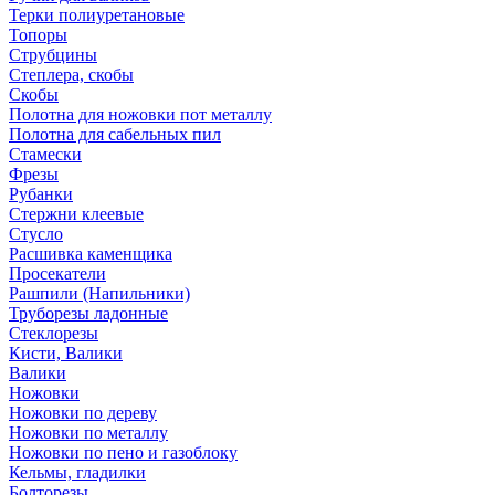
Терки полиуретановые
Топоры
Струбцины
Степлера, скобы
Скобы
Полотна для ножовки пот металлу
Полотна для сабельных пил
Стамески
Фрезы
Рубанки
Стержни клеевые
Стусло
Расшивка каменщика
Просекатели
Рашпили (Напильники)
Труборезы ладонные
Стеклорезы
Кисти, Валики
Валики
Ножовки
Ножовки по дереву
Ножовки по металлу
Ножовки по пено и газоблоку
Кельмы, гладилки
Болторезы