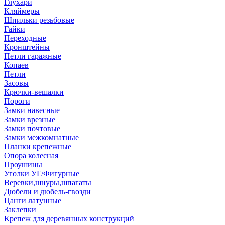
Глухари
Кляймеры
Шпильки резьбовые
Гайки
Переходные
Кронштейны
Петли гаражные
Копаев
Петли
Засовы
Крючки-вешалки
Пороги
Замки навесные
Замки врезные
Замки почтовые
Замки межкомнатные
Планки крепежные
Опора колесная
Проушины
Уголки УГ/Фигурные
Веревки,шнуры,шпагаты
Дюбели и дюбель-гвозди
Цанги латунные
Заклепки
Крепеж для деревянных конструкций