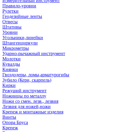
Измерительный инструмент
Правило-уровни
Рулетки
Геодезийные ленты
Отвесы
Штативы
Уровни
Угольники,линейки
Штангенциркули
Микрометры
Ударно-рычажный инструмент
Молотки
Кувалды
Киянки
Гвоздодеры, ломы,арматурогибы
Зубило (Керн, скарпель)
Кирки
Режущий инструмент
Ножницы по металлу
Ножи со смен. лезв., лезвия
Лезвия для ножей,ножи
Крепеж и монтажные изделия
Винты
Опора Бруса
Крепеж