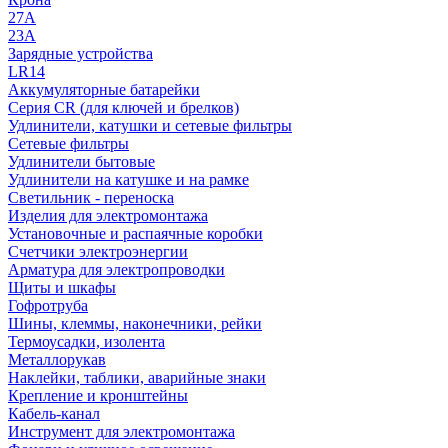
27A
23A
Зарядные устройства
LR14
Аккумуляторные батарейки
Серия CR (для ключей и брелков)
Удлинители, катушки и сетевые фильтры
Сетевые фильтры
Удлинители бытовые
Удлинители на катушке и на рамке
Светильник - переноска
Изделия для электромонтажа
Установочные и распаячные коробки
Счетчики электроэнергии
Арматура для электропроводки
Щиты и шкафы
Гофротруба
Шины, клеммы, наконечники, рейки
Термоусадки, изолента
Металлорукав
Наклейки, таблики, аварийные знаки
Крепление и кронштейны
Кабель-канал
Инструмент для электромонтажа