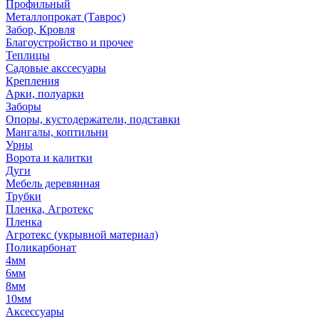
Профильный
Металлопрокат (Таврос)
Забор, Кровля
Благоустройство и прочее
Теплицы
Садовые акссесуары
Крепления
Арки, полуарки
Заборы
Опоры, кустодержатели, подставки
Мангалы, коптильни
Урны
Ворота и калитки
Дуги
Мебель деревянная
Трубки
Пленка, Агротекс
Пленка
Агротекс (укрывной материал)
Поликарбонат
4мм
6мм
8мм
10мм
Аксессуары