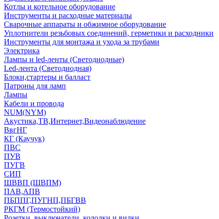
Котлы и котельное оборудование
Инструменты и расходные материалы
Сварочные аппараты и обжимное оборудование
Уплотнители резьбовых соединений, герметики и расходники
Инструменты для монтажа и ухода за трубами
Электрика
Лампы и led-ленты (Светодиодные)
Led-лента (Светодиодная)
Блоки,стартеры и балласт
Патроны для ламп
Лампы
Кабели и провода
NUM(NYM)
Акустика,ТВ,Интернет,Видеонаблюдение
ВвгНГ
КГ (Каучук)
ПВС
ПУВ
ПУГВ
СИП
ШВВП (ШВПМ)
ПАВ,АПВ
ПБППГ,ПУГНП,ПБГВВ
РКГМ (Термостойкий)
Розетки, выключатели, колодки и вилки