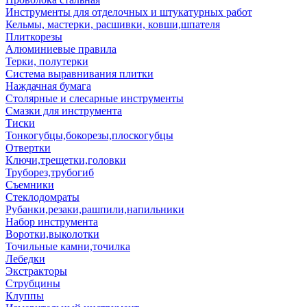
Инструменты для отделочных и штукатурных работ
Кельмы, мастерки, расшивки, ковши,шпателя
Плиткорезы
Алюминиевые правила
Терки, полутерки
Система выравнивания плитки
Наждачная бумага
Столярные и слесарные инструменты
Смазки для инструмента
Тиски
Тонкогубцы,бокорезы,плоскогубцы
Отвертки
Ключи,трещетки,головки
Труборез,трубогиб
Съемники
Стеклодомраты
Рубанки,резаки,рашпили,напильники
Набор инструмента
Воротки,выколотки
Точильные камни,точилка
Лебедки
Экстракторы
Струбцины
Клуппы