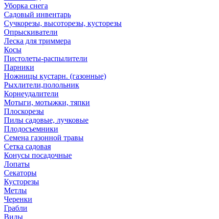
Уборка снега
Садовый инвентарь
Сучкорезы, высоторезы, кусторезы
Опрыскиватели
Леска для триммера
Косы
Пистолеты-распылители
Парники
Ножницы кустарн. (газонные)
Рыхлители,полольник
Корнеудалители
Мотыги, мотыжки, тяпки
Плоскорезы
Пилы садовые, лучковые
Плодосъемники
Семена газонной травы
Сетка садовая
Конусы посадочные
Лопаты
Секаторы
Кусторезы
Метлы
Черенки
Грабли
Вилы