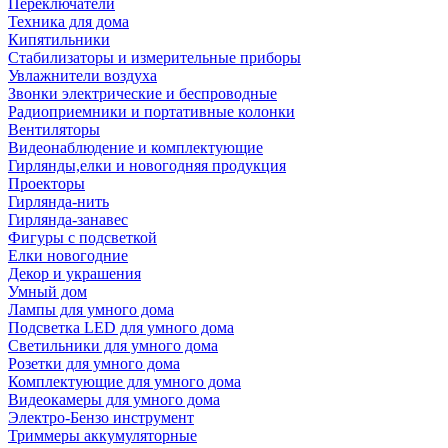
Переключатели
Техника для дома
Кипятильники
Стабилизаторы и измерительные приборы
Увлажнители воздуха
Звонки электрические и беспроводные
Радиоприемники и портативные колонки
Вентиляторы
Видеонаблюдение и комплектующие
Гирлянды,елки и новогодняя продукция
Проекторы
Гирлянда-нить
Гирлянда-занавес
Фигуры с подсветкой
Елки новогодние
Декор и украшения
Умный дом
Лампы для умного дома
Подсветка LED для умного дома
Светильники для умного дома
Розетки для умного дома
Комплектующие для умного дома
Видеокамеры для умного дома
Электро-Бензо инструмент
Триммеры аккумуляторные