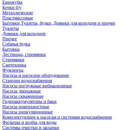
Еврокубы
Бочки б/у
Металлические
Пластмассовые
Бытовки,Туалеты, будки, Домики для колодцев и прочее
Туалеты
Домики для колодцев
Прочее
Собачья будка
Бытовки
Лестницы, стремянки
Стремянки
Сантехника
Фумленты
Насосы и насосное оборудование
Станции водоснабжения
Насосы погружные вибрационные
Насосы дренажные
Насосы скважинные
Гидроаккумуляторы и баки
Насосы поверхностные
Насосы циркуляционные
Комплектующие к насосам и системам водоснабжения
Фильтры и колбы для воды
Системы очистки и засыпки