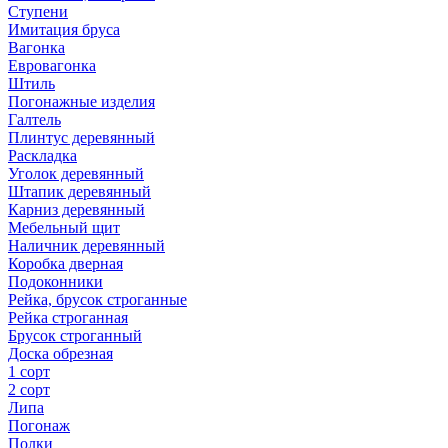
Ступени
Имитация бруса
Вагонка
Евровагонка
Штиль
Погонажные изделия
Галтель
Плинтус деревянный
Раскладка
Уголок деревянный
Штапик деревянный
Карниз деревянный
Мебельный щит
Наличник деревянный
Коробка дверная
Подоконники
Рейка, брусок строганные
Рейка строганная
Брусок строганный
Доска обрезная
1 сорт
2 сорт
Липа
Погонаж
Полки