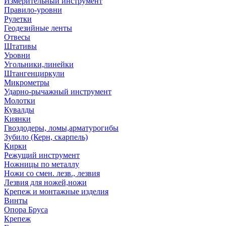
Измерительный инструмент
Правило-уровни
Рулетки
Геодезийные ленты
Отвесы
Штативы
Уровни
Угольники,линейки
Штангенциркули
Микрометры
Ударно-рычажный инструмент
Молотки
Кувалды
Киянки
Гвоздодеры, ломы,арматурогибы
Зубило (Керн, скарпель)
Кирки
Режущий инструмент
Ножницы по металлу
Ножи со смен. лезв., лезвия
Лезвия для ножей,ножи
Крепеж и монтажные изделия
Винты
Опора Бруса
Крепеж