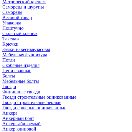
Метрический крепеж
Саморезы и шурупы
Саморезы
Весовой товар
Упаковка
Поштучно
Скрытый крепеж
Такелаж
Крючки
Замки навесные,засовы
Мебельная фурнитура
Петли
Скобяные изделия
Цепи сварные
Болты
Мебельные болты
Гвозди
Финишные гвозди
Гвозди строительные оцинкованные
Гвозди строительные черные
Гвозди ершеные оцинкованные
Анкера
Анкерный болт
Анкер забиваемый
Анкер клиновой