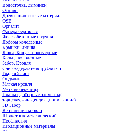
Водосточка, дымники
Отливы
Древесно-листовые материалы
OSB
Оргалит
Фанера березовая
Железобетонные изделия
Доборы колодезные
Крышки, днища
Люки, Конуса полимерные
Кольца колодезные
Забор, Кровля
Снегозадержатель трубчатый
Гладкий лист
Ондулин
Мягкая кровля
Металлочерепица
Планки, доборные элементы(
торцевая,конек,ендова,примыкание)
3D Забор
Вентиляция кровли
Штакетник металлический
Профнастил
Изоляционные материалы