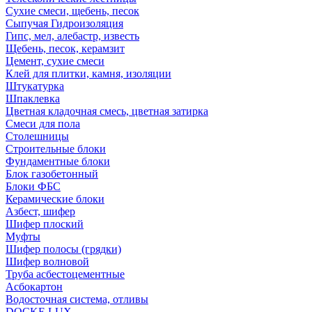
Сухие смеси, щебень, песок
Сыпучая Гидроизоляция
Гипс, мел, алебастр, известь
Щебень, песок, керамзит
Цемент, сухие смеси
Клей для плитки, камня, изоляции
Штукатурка
Шпаклевка
Цветная кладочная смесь, цветная затирка
Смеси для пола
Столешницы
Строительные блоки
Фундаментные блоки
Блок газобетонный
Блоки ФБС
Керамические блоки
Азбест, шифер
Шифер плоский
Муфты
Шифер полосы (грядки)
Шифер волновой
Труба асбестоцементные
Асбокартон
Водосточная система, отливы
DOCKE LUX