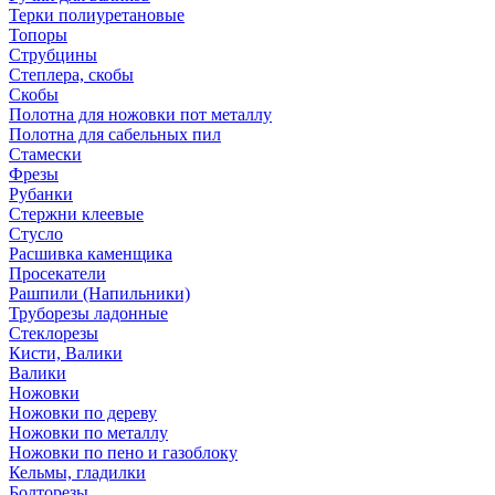
Терки полиуретановые
Топоры
Струбцины
Степлера, скобы
Скобы
Полотна для ножовки пот металлу
Полотна для сабельных пил
Стамески
Фрезы
Рубанки
Стержни клеевые
Стусло
Расшивка каменщика
Просекатели
Рашпили (Напильники)
Труборезы ладонные
Стеклорезы
Кисти, Валики
Валики
Ножовки
Ножовки по дереву
Ножовки по металлу
Ножовки по пено и газоблоку
Кельмы, гладилки
Болторезы