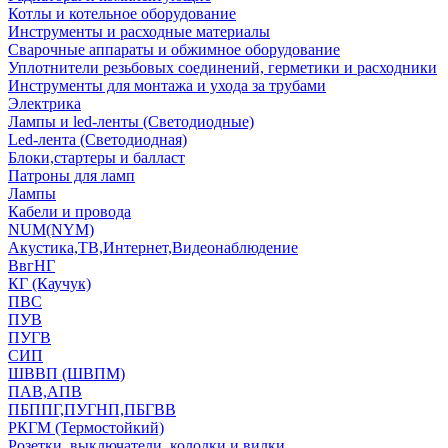
Котлы и котельное оборудование
Инструменты и расходные материалы
Сварочные аппараты и обжимное оборудование
Уплотнители резьбовых соединений, герметики и расходники
Инструменты для монтажа и ухода за трубами
Электрика
Лампы и led-ленты (Светодиодные)
Led-лента (Светодиодная)
Блоки,стартеры и балласт
Патроны для ламп
Лампы
Кабели и провода
NUM(NYM)
Акустика,ТВ,Интернет,Видеонаблюдение
ВвгНГ
КГ (Каучук)
ПВС
ПУВ
ПУГВ
СИП
ШВВП (ШВПМ)
ПАВ,АПВ
ПБППГ,ПУГНП,ПБГВВ
РКГМ (Термостойкий)
Розетки, выключатели, колодки и вилки