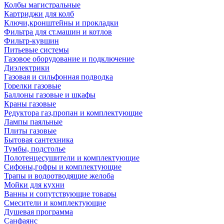
Колбы магистральные
Картриджи для колб
Ключи,кронштейны и прокладки
Фильтра для ст.машин и котлов
Фильтр-кувшин
Питьевые системы
Газовое оборудование и подключение
Диэлектрики
Газовая и сильфонная подводка
Горелки газовые
Баллоны газовые и шкафы
Краны газовые
Редуктора газ,пропан и комплектующие
Лампы паяльные
Плиты газовые
Бытовая сантехника
Тумбы, подстолье
Полотенцесушители и комплектующие
Сифоны,гофры и комплектующие
Трапы и водоотводящие желоба
Мойки для кухни
Ванны и сопутствующие товары
Смесители и комплектующие
Душевая программа
Санфаянс