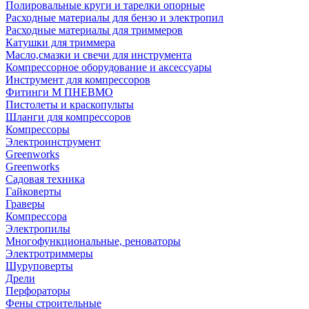
Полировальные круги и тарелки опорные
Расходные материалы для бензо и электропил
Расходные материалы для триммеров
Катушки для триммера
Масло,смазки и свечи для инструмента
Компрессорное оборудование и аксессуары
Инструмент для компрессоров
Фитинги М ПНЕВМО
Пистолеты и краскопульты
Шланги для компрессоров
Компрессоры
Электроинструмент
Greenworks
Greenworks
Садовая техника
Гайковерты
Граверы
Компрессора
Электропилы
Многофункциональные, реноваторы
Электротриммеры
Шуруповерты
Дрели
Перфораторы
Фены строительные