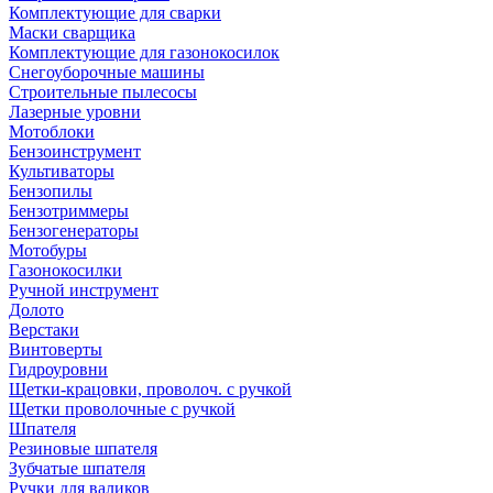
Комплектующие для сварки
Маски сварщика
Комплектующие для газонокосилок
Снегоуборочные машины
Строительные пылесосы
Лазерные уровни
Мотоблоки
Бензоинструмент
Культиваторы
Бензопилы
Бензотриммеры
Бензогенераторы
Мотобуры
Газонокосилки
Ручной инструмент
Долото
Верстаки
Винтоверты
Гидроуровни
Щетки-крацовки, проволоч. с ручкой
Щетки проволочные с ручкой
Шпателя
Резиновые шпателя
Зубчатые шпателя
Ручки для валиков