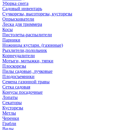
Уборка снега
Садовый инвентарь
Сучкорезы, высоторезы, кусторезы
Опрыскиватели
Леска для триммера
Косы
Пистолеты-распылители
Парники
Ножницы кустарн. (газонные)
Рыхлители,полольник
Корнеудалители
Мотыги, мотыжки, тяпки
Плоскорезы
Пилы садовые, лучковые
Плодосъемники
Семена газонной травы
Сетка садовая
Конусы посадочные
Лопаты
Секаторы
Кусторезы
Метлы
Черенки
Грабли
Вилы