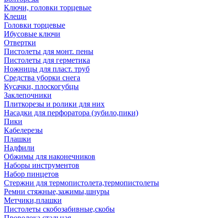
Ключи, головки торцевые
Клещи
Головки торцевые
Ибусовые ключи
Отвертки
Пистолеты для монт. пены
Пистолеты для герметика
Ножницы для пласт. труб
Средства уборки снега
Кусачки, плоскогубцы
Заклепочники
Плиткорезы и ролики для них
Насадки для перфоратора (зубило,пики)
Пики
Кабелерезы
Плашки
Надфили
Обжимы для наконечников
Наборы инструментов
Набор пинцетов
Стержни для термопистолета,термопистолеты
Ремни стяжные,зажимы,шнуры
Метчики,плашки
Пистолеты скобозабивные,скобы
Проволока стальная