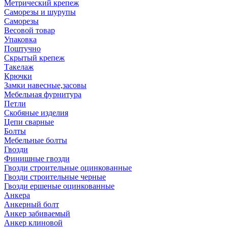
Метрический крепеж
Саморезы и шурупы
Саморезы
Весовой товар
Упаковка
Поштучно
Скрытый крепеж
Такелаж
Крючки
Замки навесные,засовы
Мебельная фурнитура
Петли
Скобяные изделия
Цепи сварные
Болты
Мебельные болты
Гвозди
Финишные гвозди
Гвозди строительные оцинкованные
Гвозди строительные черные
Гвозди ершеные оцинкованные
Анкера
Анкерный болт
Анкер забиваемый
Анкер клиновой