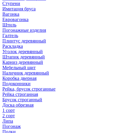
Ступени
Имитация бруса
Вагонка
Евровагонка
Штиль
Погонажные изделия
Галтель
Плинтус деревянный
Раскладка
Уголок деревянный
Штапик деревянный
Карниз деревянный
Мебельный щит
Наличник деревянный
Коробка дверная
Подоконники
Рейка, брусок строганные
Рейка строганная
Брусок строганный
Доска обрезная
1 сорт
2 сорт
Липа
Погонаж
Полки