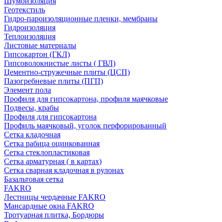
Шумоизоляция
Геотекстиль
Гидро-пароизоляционные пленки, мембраны
Гидроизоляция
Теплоизоляция
Листовые материалы
Гипсокартон (ГКЛ)
Гипсоволокнистые листы ( ГВЛ)
Цементно-стружечные плиты (ЦСП)
Пазогребневые плиты (ПГП)
Элемент пола
Профиля для гипсокартона, профиля маячковые
Подвесы, крабы
Профиля для гипсокартона
Профиль маячковый, уголок перфорированный
Сетка кладочная
Сетка рабица оцинкованная
Сетка стеклопластиковая
Сетка арматурная ( в картах)
Сетка сварная кладочная в рулонах
Базальтовая сетка
FAKRO
Лестницы чердачные FAKRO
Мансардные окна FAKRO
Тротуарная плитка, Бордюры