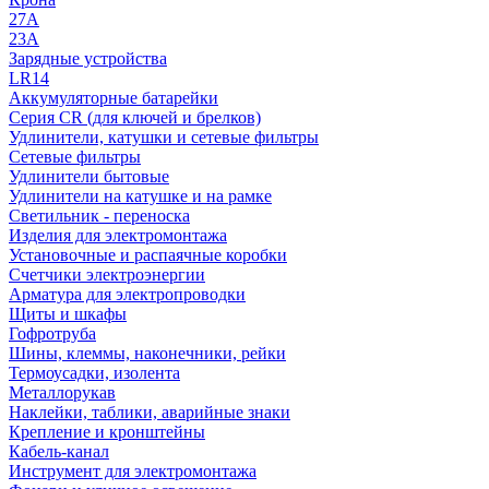
27A
23A
Зарядные устройства
LR14
Аккумуляторные батарейки
Серия CR (для ключей и брелков)
Удлинители, катушки и сетевые фильтры
Сетевые фильтры
Удлинители бытовые
Удлинители на катушке и на рамке
Светильник - переноска
Изделия для электромонтажа
Установочные и распаячные коробки
Счетчики электроэнергии
Арматура для электропроводки
Щиты и шкафы
Гофротруба
Шины, клеммы, наконечники, рейки
Термоусадки, изолента
Металлорукав
Наклейки, таблики, аварийные знаки
Крепление и кронштейны
Кабель-канал
Инструмент для электромонтажа