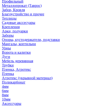
Профильный
Металлопрокат (Таврос)
Забор, Кровля
Благоустройство и прочее
Теплицы
Садовые акссесуары
Крепления
Арки, полуарки
Заборы
Опоры, кустодержатели, подставки
Мангалы, коптильни
Урны
Ворота и калитки
Дуги
Мебель деревянная
Трубки
Пленка, Агротекс
Пленка
Агротекс (укрывной материал)
Поликарбонат
4мм
6мм
8мм
10мм
Аксессуары