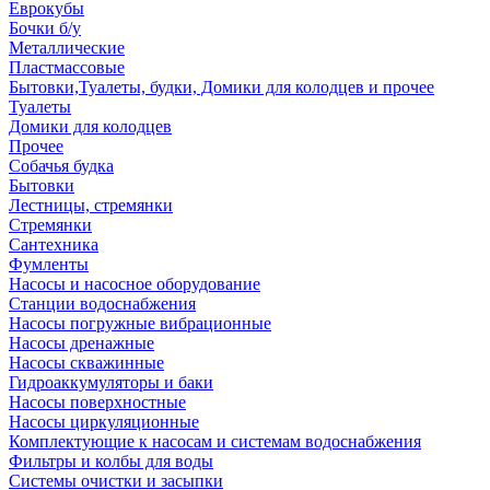
Еврокубы
Бочки б/у
Металлические
Пластмассовые
Бытовки,Туалеты, будки, Домики для колодцев и прочее
Туалеты
Домики для колодцев
Прочее
Собачья будка
Бытовки
Лестницы, стремянки
Стремянки
Сантехника
Фумленты
Насосы и насосное оборудование
Станции водоснабжения
Насосы погружные вибрационные
Насосы дренажные
Насосы скважинные
Гидроаккумуляторы и баки
Насосы поверхностные
Насосы циркуляционные
Комплектующие к насосам и системам водоснабжения
Фильтры и колбы для воды
Системы очистки и засыпки