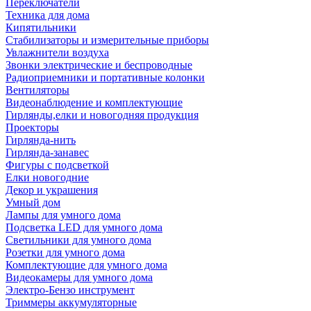
Переключатели
Техника для дома
Кипятильники
Стабилизаторы и измерительные приборы
Увлажнители воздуха
Звонки электрические и беспроводные
Радиоприемники и портативные колонки
Вентиляторы
Видеонаблюдение и комплектующие
Гирлянды,елки и новогодняя продукция
Проекторы
Гирлянда-нить
Гирлянда-занавес
Фигуры с подсветкой
Елки новогодние
Декор и украшения
Умный дом
Лампы для умного дома
Подсветка LED для умного дома
Светильники для умного дома
Розетки для умного дома
Комплектующие для умного дома
Видеокамеры для умного дома
Электро-Бензо инструмент
Триммеры аккумуляторные