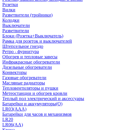
Розетки
Вилки
Разветвители (тройники)
Колодки
Выключатели
Разветвители
Блоки (Розетка+Выключатель)
Рамка для розеток и выключателей
Штепсельное гнездо
Ретро - фурнитура
Обогрев и тепловые завесы
Инфракрасные обогреватели
Дизельные обогреватели
Конвекторы
Газовые обогреватели
Масляные радиаторы
Тепловентиляторы и пушки
Метеостанции и обогрев кровли
Теплый пол электрический и аксессуары
Батарейки и аккумуляторы(О)
LR03(AAA)
Батарейки для часов и механизмов
LR20
LR06(AA)
Крона