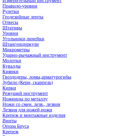
Измерительный инструмент
Правило-уровни
Рулетки
Геодезийные ленты
Отвесы
Штативы
Уровни
Угольники,линейки
Штангенциркули
Микрометры
Ударно-рычажный инструмент
Молотки
Кувалды
Киянки
Гвоздодеры, ломы,арматурогибы
Зубило (Керн, скарпель)
Кирки
Режущий инструмент
Ножницы по металлу
Ножи со смен. лезв., лезвия
Лезвия для ножей,ножи
Крепеж и монтажные изделия
Винты
Опора Бруса
Крепеж