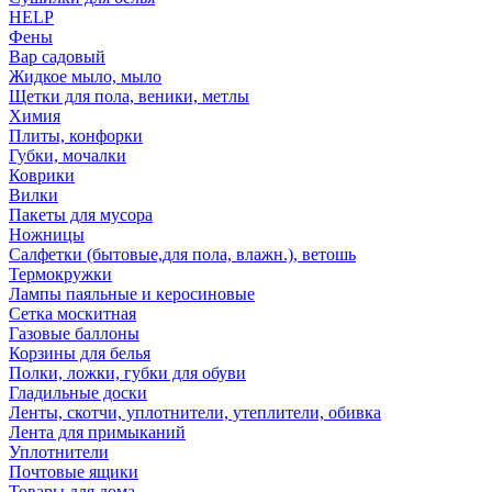
HELP
Фены
Вар садовый
Жидкое мыло, мыло
Щетки для пола, веники, метлы
Химия
Плиты, конфорки
Губки, мочалки
Коврики
Вилки
Пакеты для мусора
Ножницы
Салфетки (бытовые,для пола, влажн.), ветошь
Термокружки
Лампы паяльные и керосиновые
Сетка москитная
Газовые баллоны
Корзины для белья
Полки, ложки, губки для обуви
Гладильные доски
Ленты, скотчи, уплотнители, утеплители, обивка
Лента для примыканий
Уплотнители
Почтовые ящики
Товары для дома