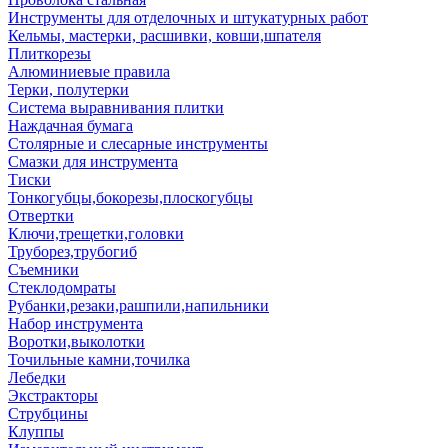
Инструменты для отделочных и штукатурных работ
Кельмы, мастерки, расшивки, ковши,шпателя
Плиткорезы
Алюминиевые правила
Терки, полутерки
Система выравнивания плитки
Наждачная бумага
Столярные и слесарные инструменты
Смазки для инструмента
Тиски
Тонкогубцы,бокорезы,плоскогубцы
Отвертки
Ключи,трещетки,головки
Труборез,трубогиб
Съемники
Стеклодомраты
Рубанки,резаки,рашпили,напильники
Набор инструмента
Воротки,выколотки
Точильные камни,точилка
Лебедки
Экстракторы
Струбцины
Клуппы