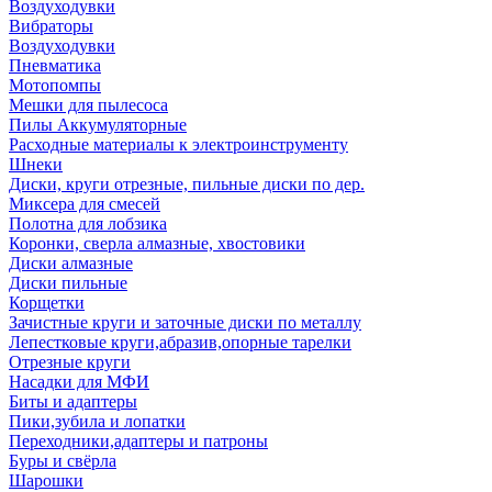
Воздуходувки
Вибраторы
Воздуходувки
Пневматика
Мотопомпы
Мешки для пылесоса
Пилы Аккумуляторные
Расходные материалы к электроинструменту
Шнеки
Диски, круги отрезные, пильные диски по дер.
Миксера для смесей
Полотна для лобзика
Коронки, сверла алмазные, хвостовики
Диски алмазные
Диски пильные
Корщетки
Зачистные круги и заточные диски по металлу
Лепестковые круги,абразив,опорные тарелки
Отрезные круги
Насадки для МФИ
Биты и адаптеры
Пики,зубила и лопатки
Переходники,адаптеры и патроны
Буры и свёрла
Шарошки