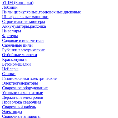
УШМ (Болгарки)
Лобзики
Пилы циркулярные,торцовочные,дисковые
Шлифовальные машинки
Строительные миксеры
Аккумуляторы,расходка
Нивелиры
Фрезеры
Садовые измельчители
Сабельные пилы
Рубанки электрические
Отбойные молотки
Краскопульты
Бетономешалки
Нейлеры
Станки
Газонокосилки электрические
Электрогенераторы
Сварочное оборудование
Угольники магнитные
Держатели электродов
Проволока сварочная
Сварочный кабель
Электроды
Сварочные аппараты