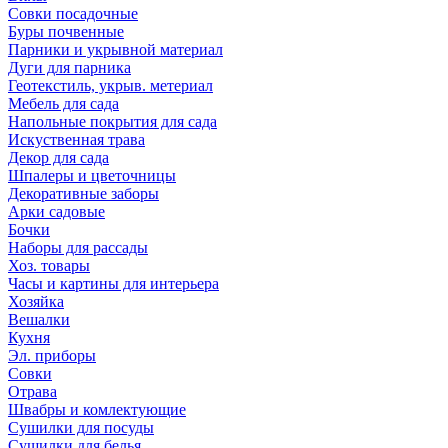
Совки посадочные
Буры почвенные
Парники и укрывной материал
Дуги для парника
Геотекстиль, укрыв. метериал
Мебель для сада
Напольные покрытия для сада
Искуственная трава
Декор для сада
Шпалеры и цветочницы
Декоративные заборы
Арки садовые
Бочки
Наборы для рассады
Хоз. товары
Часы и картины для интерьера
Хозяйка
Вешалки
Кухня
Эл. приборы
Совки
Отрава
Швабры и комлектующие
Сушилки для посуды
Сушилки для белья