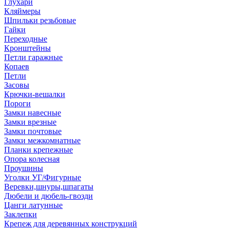
Глухари
Кляймеры
Шпильки резьбовые
Гайки
Переходные
Кронштейны
Петли гаражные
Копаев
Петли
Засовы
Крючки-вешалки
Пороги
Замки навесные
Замки врезные
Замки почтовые
Замки межкомнатные
Планки крепежные
Опора колесная
Проушины
Уголки УГ/Фигурные
Веревки,шнуры,шпагаты
Дюбели и дюбель-гвозди
Цанги латунные
Заклепки
Крепеж для деревянных конструкций