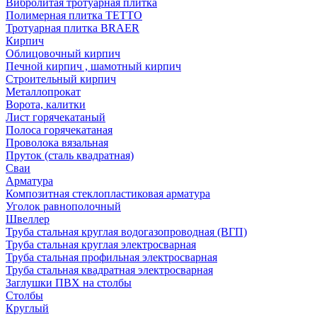
Вибролитая тротуарная плитка
Полимерная плитка TETTO
Тротуарная плитка BRAER
Кирпич
Облицовочный кирпич
Печной кирпич , шамотный кирпич
Строительный кирпич
Металлопрокат
Ворота, калитки
Лист горячекатаный
Полоса горячекатаная
Проволока вязальная
Пруток (сталь квадратная)
Сваи
Арматура
Композитная стеклопластиковая арматура
Уголок равнополочный
Швеллер
Труба стальная круглая водогазопроводная (ВГП)
Труба стальная круглая электросварная
Труба стальная профильная электросварная
Труба стальная квадратная электросварная
Заглушки ПВХ на столбы
Столбы
Круглый