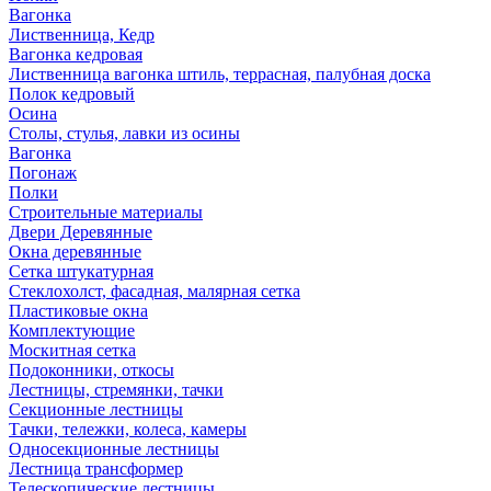
Вагонка
Лиственница, Кедр
Вагонка кедровая
Лиственница вагонка штиль, террасная, палубная доска
Полок кедровый
Осина
Столы, стулья, лавки из осины
Вагонка
Погонаж
Полки
Строительные материалы
Двери Деревянные
Окна деревянные
Сетка штукатурная
Стеклохолст, фасадная, малярная сетка
Пластиковые окна
Комплектующие
Москитная сетка
Подоконники, откосы
Лестницы, стремянки, тачки
Секционные лестницы
Тачки, тележки, колеса, камеры
Односекционные лестницы
Лестница трансформер
Телескопические лестницы