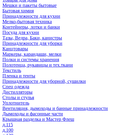
Мешки и пакеты бытовые
Бытовая химия
Принадлежности для кухни
Мелко-бытовая техника
Контейнеры, лотки и банки
Посуда для кухни
Тазы, Ведра, Баки, канистры
Принадлежности для уборки
Канцтовары
Маркеры, карандаши, мелки
Полки и системы хранения
Полотенца, рукавицы и тех.ткани
Текстиль
Пленка и тенты
Принадлежности для уборной, сушилки
Спец одежда
Дистилляторы
Столы и стулья
Уплотнитель
Вентиляция, дымоходы и банные принадлежности
Дымоходы и фасонные части
Крышная разделка и Мастер Флеш
д.115
д.100