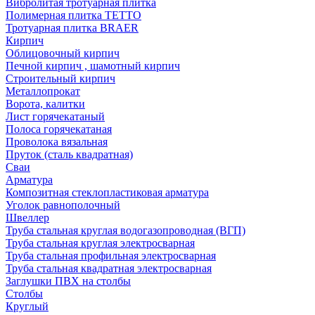
Вибролитая тротуарная плитка
Полимерная плитка TETTO
Тротуарная плитка BRAER
Кирпич
Облицовочный кирпич
Печной кирпич , шамотный кирпич
Строительный кирпич
Металлопрокат
Ворота, калитки
Лист горячекатаный
Полоса горячекатаная
Проволока вязальная
Пруток (сталь квадратная)
Сваи
Арматура
Композитная стеклопластиковая арматура
Уголок равнополочный
Швеллер
Труба стальная круглая водогазопроводная (ВГП)
Труба стальная круглая электросварная
Труба стальная профильная электросварная
Труба стальная квадратная электросварная
Заглушки ПВХ на столбы
Столбы
Круглый