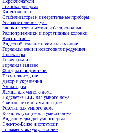
Переключатели
Техника для дома
Кипятильники
Стабилизаторы и измерительные приборы
Увлажнители воздуха
Звонки электрические и беспроводные
Радиоприемники и портативные колонки
Вентиляторы
Видеонаблюдение и комплектующие
Гирлянды,елки и новогодняя продукция
Проекторы
Гирлянда-нить
Гирлянда-занавес
Фигуры с подсветкой
Елки новогодние
Декор и украшения
Умный дом
Лампы для умного дома
Подсветка LED для умного дома
Светильники для умного дома
Розетки для умного дома
Комплектующие для умного дома
Видеокамеры для умного дома
Электро-Бензо инструмент
Триммеры аккумуляторные