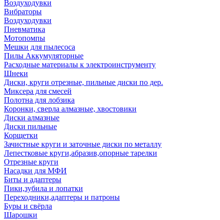
Воздуходувки
Вибраторы
Воздуходувки
Пневматика
Мотопомпы
Мешки для пылесоса
Пилы Аккумуляторные
Расходные материалы к электроинструменту
Шнеки
Диски, круги отрезные, пильные диски по дер.
Миксера для смесей
Полотна для лобзика
Коронки, сверла алмазные, хвостовики
Диски алмазные
Диски пильные
Корщетки
Зачистные круги и заточные диски по металлу
Лепестковые круги,абразив,опорные тарелки
Отрезные круги
Насадки для МФИ
Биты и адаптеры
Пики,зубила и лопатки
Переходники,адаптеры и патроны
Буры и свёрла
Шарошки