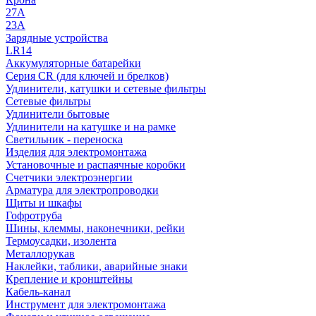
27A
23A
Зарядные устройства
LR14
Аккумуляторные батарейки
Серия CR (для ключей и брелков)
Удлинители, катушки и сетевые фильтры
Сетевые фильтры
Удлинители бытовые
Удлинители на катушке и на рамке
Светильник - переноска
Изделия для электромонтажа
Установочные и распаячные коробки
Счетчики электроэнергии
Арматура для электропроводки
Щиты и шкафы
Гофротруба
Шины, клеммы, наконечники, рейки
Термоусадки, изолента
Металлорукав
Наклейки, таблики, аварийные знаки
Крепление и кронштейны
Кабель-канал
Инструмент для электромонтажа