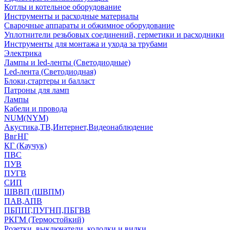
Котлы и котельное оборудование
Инструменты и расходные материалы
Сварочные аппараты и обжимное оборудование
Уплотнители резьбовых соединений, герметики и расходники
Инструменты для монтажа и ухода за трубами
Электрика
Лампы и led-ленты (Светодиодные)
Led-лента (Светодиодная)
Блоки,стартеры и балласт
Патроны для ламп
Лампы
Кабели и провода
NUM(NYM)
Акустика,ТВ,Интернет,Видеонаблюдение
ВвгНГ
КГ (Каучук)
ПВС
ПУВ
ПУГВ
СИП
ШВВП (ШВПМ)
ПАВ,АПВ
ПБППГ,ПУГНП,ПБГВВ
РКГМ (Термостойкий)
Розетки, выключатели, колодки и вилки