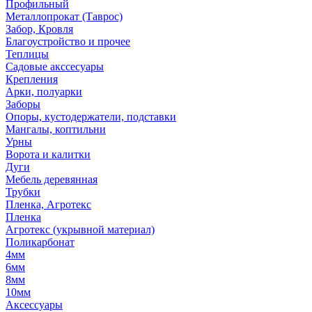
Профильный
Металлопрокат (Таврос)
Забор, Кровля
Благоустройство и прочее
Теплицы
Садовые акссесуары
Крепления
Арки, полуарки
Заборы
Опоры, кустодержатели, подставки
Мангалы, коптильни
Урны
Ворота и калитки
Дуги
Мебель деревянная
Трубки
Пленка, Агротекс
Пленка
Агротекс (укрывной материал)
Поликарбонат
4мм
6мм
8мм
10мм
Аксессуары