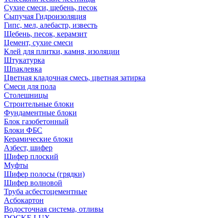
Сухие смеси, щебень, песок
Сыпучая Гидроизоляция
Гипс, мел, алебастр, известь
Щебень, песок, керамзит
Цемент, сухие смеси
Клей для плитки, камня, изоляции
Штукатурка
Шпаклевка
Цветная кладочная смесь, цветная затирка
Смеси для пола
Столешницы
Строительные блоки
Фундаментные блоки
Блок газобетонный
Блоки ФБС
Керамические блоки
Азбест, шифер
Шифер плоский
Муфты
Шифер полосы (грядки)
Шифер волновой
Труба асбестоцементные
Асбокартон
Водосточная система, отливы
DOCKE LUX