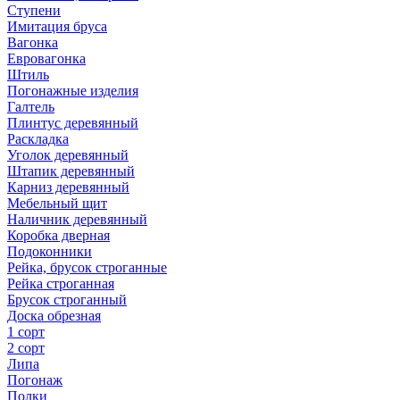
Ступени
Имитация бруса
Вагонка
Евровагонка
Штиль
Погонажные изделия
Галтель
Плинтус деревянный
Раскладка
Уголок деревянный
Штапик деревянный
Карниз деревянный
Мебельный щит
Наличник деревянный
Коробка дверная
Подоконники
Рейка, брусок строганные
Рейка строганная
Брусок строганный
Доска обрезная
1 сорт
2 сорт
Липа
Погонаж
Полки