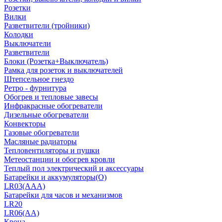
Розетки
Вилки
Разветвители (тройники)
Колодки
Выключатели
Разветвители
Блоки (Розетка+Выключатель)
Рамка для розеток и выключателей
Штепсельное гнездо
Ретро - фурнитура
Обогрев и тепловые завесы
Инфракрасные обогреватели
Дизельные обогреватели
Конвекторы
Газовые обогреватели
Масляные радиаторы
Тепловентиляторы и пушки
Метеостанции и обогрев кровли
Теплый пол электрический и аксессуары
Батарейки и аккумуляторы(О)
LR03(AAA)
Батарейки для часов и механизмов
LR20
LR06(AA)
Крона