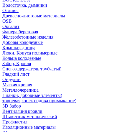
Водосточка, дымники
Отливы
Древесно-листовые материалы
OSB
Оргалит
Фанера березовая
Железобетонные изделия
Доборы колодезные
Крышки, днища
Люки, Конуса полимерные
Кольца колодезные
Забор, Кровля
Снегозадержатель трубчатый
Гладкий лист
Ондулин
Мягкая кровля
Металлочерепица
Планки, доборные элементы(
торцевая,конек,ендова,примыкание)
3D Забор
Вентиляция кровли
Штакетник металлический
Профнастил
Изоляционные материалы