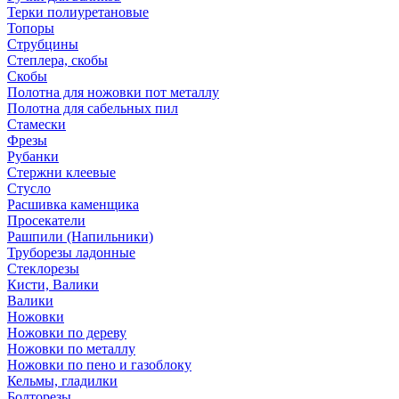
Терки полиуретановые
Топоры
Струбцины
Степлера, скобы
Скобы
Полотна для ножовки пот металлу
Полотна для сабельных пил
Стамески
Фрезы
Рубанки
Стержни клеевые
Стусло
Расшивка каменщика
Просекатели
Рашпили (Напильники)
Труборезы ладонные
Стеклорезы
Кисти, Валики
Валики
Ножовки
Ножовки по дереву
Ножовки по металлу
Ножовки по пено и газоблоку
Кельмы, гладилки
Болторезы