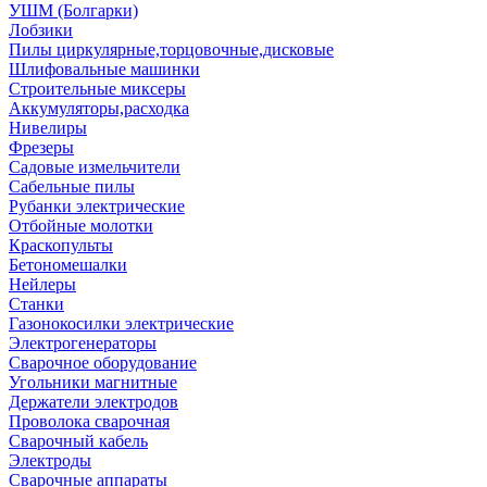
УШМ (Болгарки)
Лобзики
Пилы циркулярные,торцовочные,дисковые
Шлифовальные машинки
Строительные миксеры
Аккумуляторы,расходка
Нивелиры
Фрезеры
Садовые измельчители
Сабельные пилы
Рубанки электрические
Отбойные молотки
Краскопульты
Бетономешалки
Нейлеры
Станки
Газонокосилки электрические
Электрогенераторы
Сварочное оборудование
Угольники магнитные
Держатели электродов
Проволока сварочная
Сварочный кабель
Электроды
Сварочные аппараты