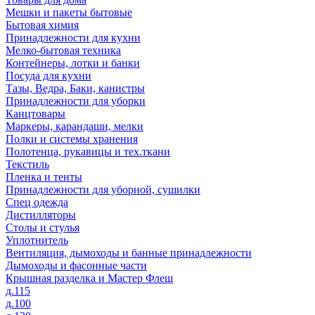
Мешки и пакеты бытовые
Бытовая химия
Принадлежности для кухни
Мелко-бытовая техника
Контейнеры, лотки и банки
Посуда для кухни
Тазы, Ведра, Баки, канистры
Принадлежности для уборки
Канцтовары
Маркеры, карандаши, мелки
Полки и системы хранения
Полотенца, рукавицы и тех.ткани
Текстиль
Пленка и тенты
Принадлежности для уборной, сушилки
Спец одежда
Дистилляторы
Столы и стулья
Уплотнитель
Вентиляция, дымоходы и банные принадлежности
Дымоходы и фасонные части
Крышная разделка и Мастер Флеш
д.115
д.100