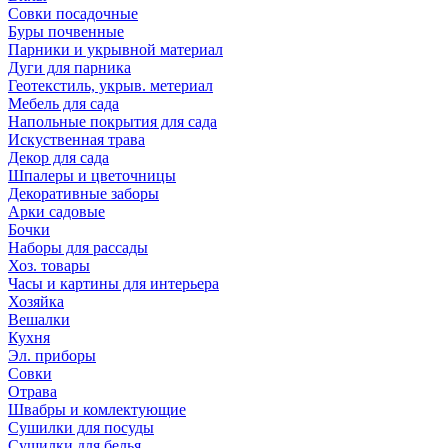
Совки посадочные
Буры почвенные
Парники и укрывной материал
Дуги для парника
Геотекстиль, укрыв. метериал
Мебель для сада
Напольные покрытия для сада
Искуственная трава
Декор для сада
Шпалеры и цветочницы
Декоративные заборы
Арки садовые
Бочки
Наборы для рассады
Хоз. товары
Часы и картины для интерьера
Хозяйка
Вешалки
Кухня
Эл. приборы
Совки
Отрава
Швабры и комлектующие
Сушилки для посуды
Сушилки для белья