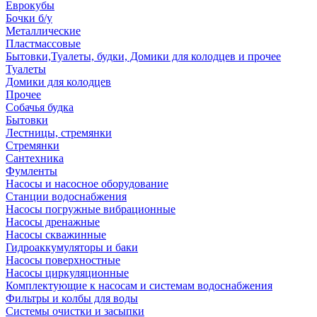
Еврокубы
Бочки б/у
Металлические
Пластмассовые
Бытовки,Туалеты, будки, Домики для колодцев и прочее
Туалеты
Домики для колодцев
Прочее
Собачья будка
Бытовки
Лестницы, стремянки
Стремянки
Сантехника
Фумленты
Насосы и насосное оборудование
Станции водоснабжения
Насосы погружные вибрационные
Насосы дренажные
Насосы скважинные
Гидроаккумуляторы и баки
Насосы поверхностные
Насосы циркуляционные
Комплектующие к насосам и системам водоснабжения
Фильтры и колбы для воды
Системы очистки и засыпки