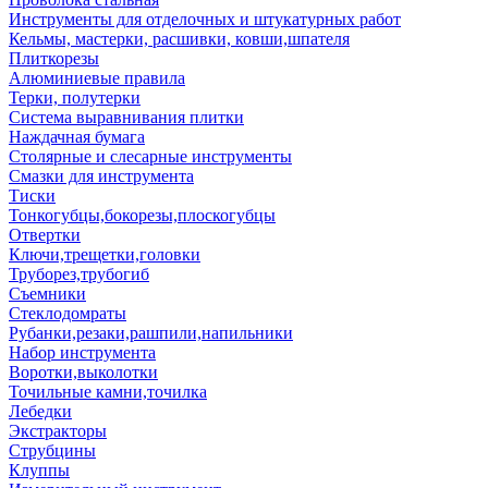
Инструменты для отделочных и штукатурных работ
Кельмы, мастерки, расшивки, ковши,шпателя
Плиткорезы
Алюминиевые правила
Терки, полутерки
Система выравнивания плитки
Наждачная бумага
Столярные и слесарные инструменты
Смазки для инструмента
Тиски
Тонкогубцы,бокорезы,плоскогубцы
Отвертки
Ключи,трещетки,головки
Труборез,трубогиб
Съемники
Стеклодомраты
Рубанки,резаки,рашпили,напильники
Набор инструмента
Воротки,выколотки
Точильные камни,точилка
Лебедки
Экстракторы
Струбцины
Клуппы