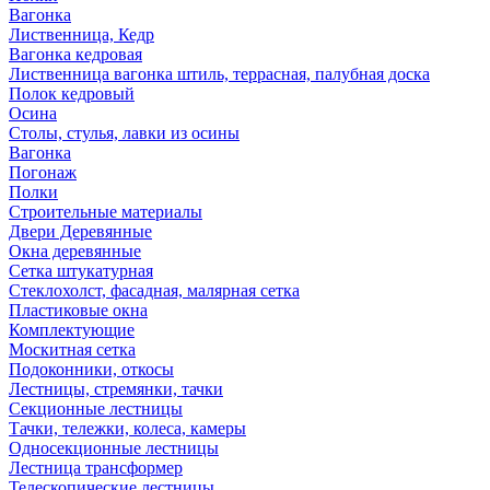
Вагонка
Лиственница, Кедр
Вагонка кедровая
Лиственница вагонка штиль, террасная, палубная доска
Полок кедровый
Осина
Столы, стулья, лавки из осины
Вагонка
Погонаж
Полки
Строительные материалы
Двери Деревянные
Окна деревянные
Сетка штукатурная
Стеклохолст, фасадная, малярная сетка
Пластиковые окна
Комплектующие
Москитная сетка
Подоконники, откосы
Лестницы, стремянки, тачки
Секционные лестницы
Тачки, тележки, колеса, камеры
Односекционные лестницы
Лестница трансформер
Телескопические лестницы