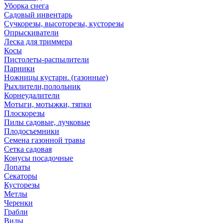
Уборка снега
Садовый инвентарь
Сучкорезы, высоторезы, кусторезы
Опрыскиватели
Леска для триммера
Косы
Пистолеты-распылители
Парники
Ножницы кустарн. (газонные)
Рыхлители,полольник
Корнеудалители
Мотыги, мотыжки, тяпки
Плоскорезы
Пилы садовые, лучковые
Плодосъемники
Семена газонной травы
Сетка садовая
Конусы посадочные
Лопаты
Секаторы
Кусторезы
Метлы
Черенки
Грабли
Вилы