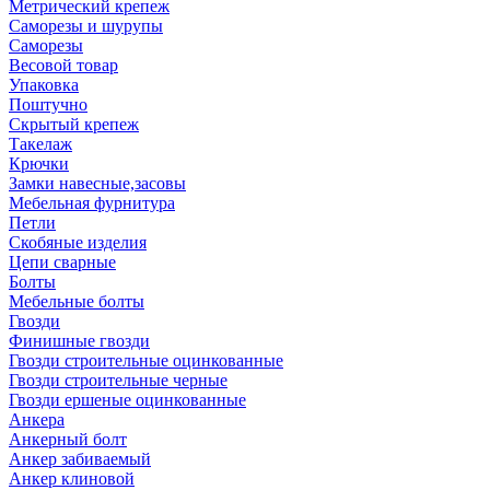
Метрический крепеж
Саморезы и шурупы
Саморезы
Весовой товар
Упаковка
Поштучно
Скрытый крепеж
Такелаж
Крючки
Замки навесные,засовы
Мебельная фурнитура
Петли
Скобяные изделия
Цепи сварные
Болты
Мебельные болты
Гвозди
Финишные гвозди
Гвозди строительные оцинкованные
Гвозди строительные черные
Гвозди ершеные оцинкованные
Анкера
Анкерный болт
Анкер забиваемый
Анкер клиновой