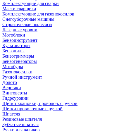
Комплектующие для сварки
Маски сварщика
Комплектующие для газонокосилок
Снегоуборочные машины
Строительные пылесосы
Лазерные уровни
Мотоблоки
Бензоинструмент
Культиваторы
Бензопилы
Бензотриммеры
Бензогенераторы
Мотобуры
Газонокосилки
Ручной инструмент
Долото
Верстаки
Винтоверты
Гидроуровни
Щетки-крацовки, проволоч. с ручкой
Щетки проволочные с ручкой
Шпателя
Резиновые шпателя
Зубчатые шпателя
Ручки для валиков