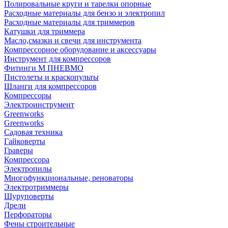
Полировальные круги и тарелки опорные
Расходные материалы для бензо и электропил
Расходные материалы для триммеров
Катушки для триммера
Масло,смазки и свечи для инструмента
Компрессорное оборудование и аксессуары
Инструмент для компрессоров
Фитинги М ПНЕВМО
Пистолеты и краскопульты
Шланги для компрессоров
Компрессоры
Электроинструмент
Greenworks
Greenworks
Садовая техника
Гайковерты
Граверы
Компрессора
Электропилы
Многофункциональные, реноваторы
Электротриммеры
Шуруповерты
Дрели
Перфораторы
Фены строительные