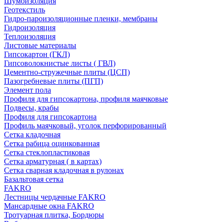
Шумоизоляция
Геотекстиль
Гидро-пароизоляционные пленки, мембраны
Гидроизоляция
Теплоизоляция
Листовые материалы
Гипсокартон (ГКЛ)
Гипсоволокнистые листы ( ГВЛ)
Цементно-стружечные плиты (ЦСП)
Пазогребневые плиты (ПГП)
Элемент пола
Профиля для гипсокартона, профиля маячковые
Подвесы, крабы
Профиля для гипсокартона
Профиль маячковый, уголок перфорированный
Сетка кладочная
Сетка рабица оцинкованная
Сетка стеклопластиковая
Сетка арматурная ( в картах)
Сетка сварная кладочная в рулонах
Базальтовая сетка
FAKRO
Лестницы чердачные FAKRO
Мансардные окна FAKRO
Тротуарная плитка, Бордюры