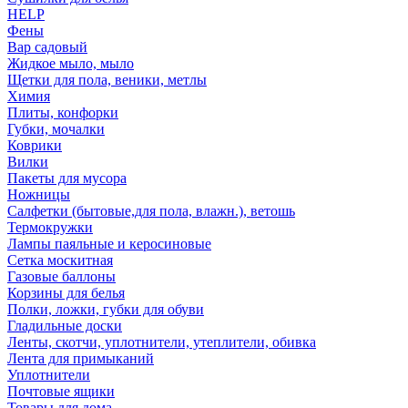
HELP
Фены
Вар садовый
Жидкое мыло, мыло
Щетки для пола, веники, метлы
Химия
Плиты, конфорки
Губки, мочалки
Коврики
Вилки
Пакеты для мусора
Ножницы
Салфетки (бытовые,для пола, влажн.), ветошь
Термокружки
Лампы паяльные и керосиновые
Сетка москитная
Газовые баллоны
Корзины для белья
Полки, ложки, губки для обуви
Гладильные доски
Ленты, скотчи, уплотнители, утеплители, обивка
Лента для примыканий
Уплотнители
Почтовые ящики
Товары для дома