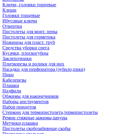
Ключи, головки торцевые
Клещи
Головки торцевые
Ибусовые ключи
Отвертки
Пистолеты для монт. пены
Пистолеты для герметика
Ножницы для пласт. труб
Средства уборки снега
Кусачки, плоскогубцы
Заклепочники
Плиткорезы и ролики для них
Насадки для перфоратора (зубило,пики)
Пики
Кабелерезы
Плашки
Надфили
Обжимы для наконечников
Наборы инструментов
Набор пинцетов
Стержни для термопистолета,термопистолеты
Ремни стяжные,зажимы,шнуры
Метчики,плашки
Пистолеты скобозабивные,скобы
Проволока стальная