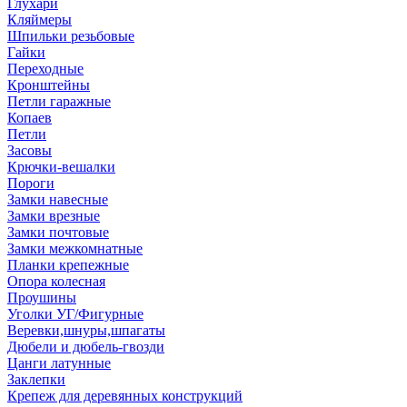
Глухари
Кляймеры
Шпильки резьбовые
Гайки
Переходные
Кронштейны
Петли гаражные
Копаев
Петли
Засовы
Крючки-вешалки
Пороги
Замки навесные
Замки врезные
Замки почтовые
Замки межкомнатные
Планки крепежные
Опора колесная
Проушины
Уголки УГ/Фигурные
Веревки,шнуры,шпагаты
Дюбели и дюбель-гвозди
Цанги латунные
Заклепки
Крепеж для деревянных конструкций