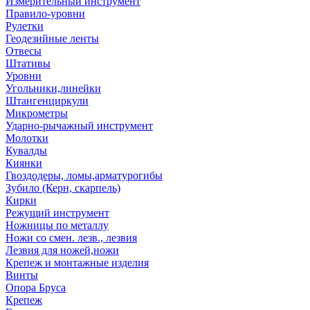
Измерительный инструмент
Правило-уровни
Рулетки
Геодезийные ленты
Отвесы
Штативы
Уровни
Угольники,линейки
Штангенциркули
Микрометры
Ударно-рычажный инструмент
Молотки
Кувалды
Киянки
Гвоздодеры, ломы,арматурогибы
Зубило (Керн, скарпель)
Кирки
Режущий инструмент
Ножницы по металлу
Ножи со смен. лезв., лезвия
Лезвия для ножей,ножи
Крепеж и монтажные изделия
Винты
Опора Бруса
Крепеж