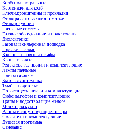
Колбы магистральные
Картриджи для колб
Ключи,кронштейны и прокладки
Фильтра для ст.машин и котлов
Фильтр-кувшин
Питьевые системы
Газовое оборудование и подключение
Диэлектрики
Газовая и сильфонная подводка
Горелки газовые
Баллоны газовые и шкафы
Краны газовые
Редуктора газ,пропан и комплектующие
Лампы паяльные
Плиты газовые
Бытовая сантехника
Тумбы, подстолье
Полотенцесушители и комплектующие
Сифоны,гофры и комплектующие
Трапы и водоотводящие желоба
Мойки для кухни
Ванны и сопутствующие товары
Смесители и комплектующие
Душевая программа
Санфаянс