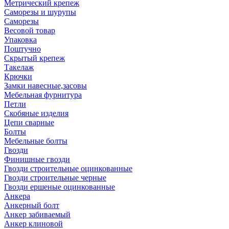
Метрический крепеж
Саморезы и шурупы
Саморезы
Весовой товар
Упаковка
Поштучно
Скрытый крепеж
Такелаж
Крючки
Замки навесные,засовы
Мебельная фурнитура
Петли
Скобяные изделия
Цепи сварные
Болты
Мебельные болты
Гвозди
Финишные гвозди
Гвозди строительные оцинкованные
Гвозди строительные черные
Гвозди ершеные оцинкованные
Анкера
Анкерный болт
Анкер забиваемый
Анкер клиновой