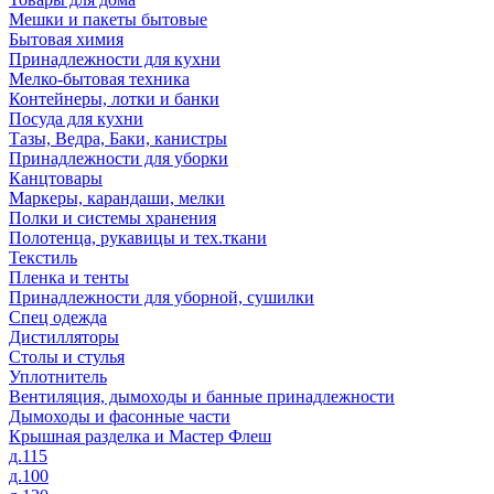
Мешки и пакеты бытовые
Бытовая химия
Принадлежности для кухни
Мелко-бытовая техника
Контейнеры, лотки и банки
Посуда для кухни
Тазы, Ведра, Баки, канистры
Принадлежности для уборки
Канцтовары
Маркеры, карандаши, мелки
Полки и системы хранения
Полотенца, рукавицы и тех.ткани
Текстиль
Пленка и тенты
Принадлежности для уборной, сушилки
Спец одежда
Дистилляторы
Столы и стулья
Уплотнитель
Вентиляция, дымоходы и банные принадлежности
Дымоходы и фасонные части
Крышная разделка и Мастер Флеш
д.115
д.100