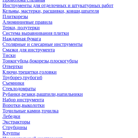
Инструменты для отделочных и штукатурных работ
Кельмы, мастерки, расшивки, ковши,шпателя
Плиткорезы
Алюминиевые правила
Терки, полутерки
Система выравнивания плитки
Наждачная бумага
Столярные и слесарные инструменты
Смазки для инструмента
Тиски
Тонкогубцы,бокорезы,плоскогубцы
Отвертки
Ключи,трещетки,головки
Труборез,трубогиб
Съемники
Стеклодомраты
Рубанки,резаки,рашпили,напильники
Набор инструмента
Воротки,выколотки
Точильные камни,точилка
Лебедки
Экстракторы
Струбцины
Клуппы