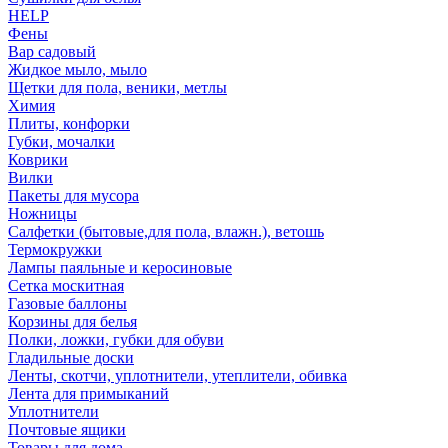
HELP
Фены
Вар садовый
Жидкое мыло, мыло
Щетки для пола, веники, метлы
Химия
Плиты, конфорки
Губки, мочалки
Коврики
Вилки
Пакеты для мусора
Ножницы
Салфетки (бытовые,для пола, влажн.), ветошь
Термокружки
Лампы паяльные и керосиновые
Сетка москитная
Газовые баллоны
Корзины для белья
Полки, ложки, губки для обуви
Гладильные доски
Ленты, скотчи, уплотнители, утеплители, обивка
Лента для примыканий
Уплотнители
Почтовые ящики
Товары для дома