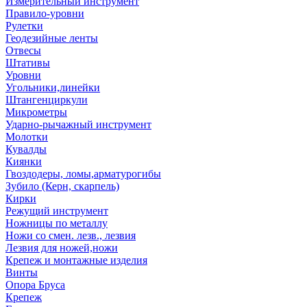
Измерительный инструмент
Правило-уровни
Рулетки
Геодезийные ленты
Отвесы
Штативы
Уровни
Угольники,линейки
Штангенциркули
Микрометры
Ударно-рычажный инструмент
Молотки
Кувалды
Киянки
Гвоздодеры, ломы,арматурогибы
Зубило (Керн, скарпель)
Кирки
Режущий инструмент
Ножницы по металлу
Ножи со смен. лезв., лезвия
Лезвия для ножей,ножи
Крепеж и монтажные изделия
Винты
Опора Бруса
Крепеж