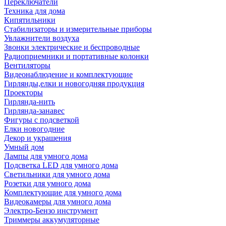
Переключатели
Техника для дома
Кипятильники
Стабилизаторы и измерительные приборы
Увлажнители воздуха
Звонки электрические и беспроводные
Радиоприемники и портативные колонки
Вентиляторы
Видеонаблюдение и комплектующие
Гирлянды,елки и новогодняя продукция
Проекторы
Гирлянда-нить
Гирлянда-занавес
Фигуры с подсветкой
Елки новогодние
Декор и украшения
Умный дом
Лампы для умного дома
Подсветка LED для умного дома
Светильники для умного дома
Розетки для умного дома
Комплектующие для умного дома
Видеокамеры для умного дома
Электро-Бензо инструмент
Триммеры аккумуляторные