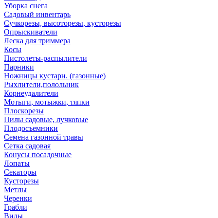
Уборка снега
Садовый инвентарь
Сучкорезы, высоторезы, кусторезы
Опрыскиватели
Леска для триммера
Косы
Пистолеты-распылители
Парники
Ножницы кустарн. (газонные)
Рыхлители,полольник
Корнеудалители
Мотыги, мотыжки, тяпки
Плоскорезы
Пилы садовые, лучковые
Плодосъемники
Семена газонной травы
Сетка садовая
Конусы посадочные
Лопаты
Секаторы
Кусторезы
Метлы
Черенки
Грабли
Вилы