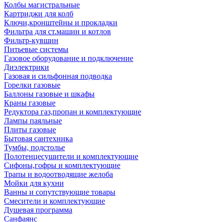
Колбы магистральные
Картриджи для колб
Ключи,кронштейны и прокладки
Фильтра для ст.машин и котлов
Фильтр-кувшин
Питьевые системы
Газовое оборудование и подключение
Диэлектрики
Газовая и сильфонная подводка
Горелки газовые
Баллоны газовые и шкафы
Краны газовые
Редуктора газ,пропан и комплектующие
Лампы паяльные
Плиты газовые
Бытовая сантехника
Тумбы, подстолье
Полотенцесушители и комплектующие
Сифоны,гофры и комплектующие
Трапы и водоотводящие желоба
Мойки для кухни
Ванны и сопутствующие товары
Смесители и комплектующие
Душевая программа
Санфаянс