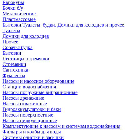
Еврокубы
Бочки б/у
Металлические
Пластмассовые
Бытовки,Туалеты, будки, Домики для колодцев и прочее
Туалеты
Домики для колодцев
Прочее
Собачья будка
Бытовки
Лестницы, стремянки
Стремянки
Сантехника
Фумленты
Насосы и насосное оборудование
Станции водоснабжения
Насосы погружные вибрационные
Насосы дренажные
Насосы скважинные
Гидроаккумуляторы и баки
Насосы поверхностные
Насосы циркуляционные
Комплектующие к насосам и системам водоснабжения
Фильтры и колбы для воды
Системы очистки и засыпки