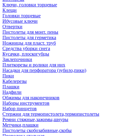
Ключи, головки торцевые
Клещи
Головки торцевые
Ибусовые ключи
Отвертки
Пистолеты для монт. пены
Пистолеты для герметика
Ножницы для пласт. труб
Средства уборки снега
Кусачки, плоскогубцы
Заклепочники
Плиткорезы и ролики для них
Насадки для перфоратора (зубило,пики)
Пики
Кабелерезы
Плашки
Надфили
Обжимы для наконечников
Наборы инструментов
Набор пинцетов
Стержни для термопистолета,термопистолеты
Ремни стяжные,зажимы,шнуры
Метчики,плашки
Пистолеты скобозабивные,скобы
Проволока стальная