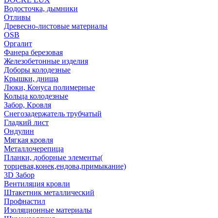
Водосточка, дымники
Отливы
Древесно-листовые материалы
OSB
Оргалит
Фанера березовая
Железобетонные изделия
Доборы колодезные
Крышки, днища
Люки, Конуса полимерные
Кольца колодезные
Забор, Кровля
Снегозадержатель трубчатый
Гладкий лист
Ондулин
Мягкая кровля
Металлочерепица
Планки, доборные элементы(
торцевая,конек,ендова,примыкание)
3D Забор
Вентиляция кровли
Штакетник металлический
Профнастил
Изоляционные материалы