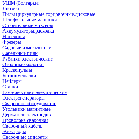
УШМ (Болгарки)
Лобзики
Пилы циркулярные,торцовочные,дисковые
Шлифовальные машинки
Строительные миксеры
Аккумуляторы,расходка
Нивелиры
Фрезеры
Садовые измельчители
Сабельные пилы
Рубанки электрические
Отбойные молотки
Краскопульты
Бетономешалки
Нейлеры
Станки
Газонокосилки электрические
Электрогенераторы
Сварочное оборудование
Угольники магнитные
Держатели электродов
Проволока сварочная
Сварочный кабель
Электроды
Сварочные аппараты