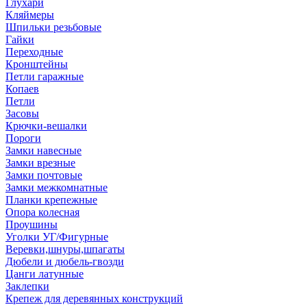
Глухари
Кляймеры
Шпильки резьбовые
Гайки
Переходные
Кронштейны
Петли гаражные
Копаев
Петли
Засовы
Крючки-вешалки
Пороги
Замки навесные
Замки врезные
Замки почтовые
Замки межкомнатные
Планки крепежные
Опора колесная
Проушины
Уголки УГ/Фигурные
Веревки,шнуры,шпагаты
Дюбели и дюбель-гвозди
Цанги латунные
Заклепки
Крепеж для деревянных конструкций