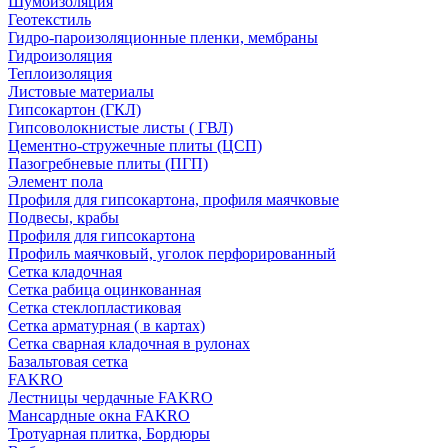
Шумоизоляция
Геотекстиль
Гидро-пароизоляционные пленки, мембраны
Гидроизоляция
Теплоизоляция
Листовые материалы
Гипсокартон (ГКЛ)
Гипсоволокнистые листы ( ГВЛ)
Цементно-стружечные плиты (ЦСП)
Пазогребневые плиты (ПГП)
Элемент пола
Профиля для гипсокартона, профиля маячковые
Подвесы, крабы
Профиля для гипсокартона
Профиль маячковый, уголок перфорированный
Сетка кладочная
Сетка рабица оцинкованная
Сетка стеклопластиковая
Сетка арматурная ( в картах)
Сетка сварная кладочная в рулонах
Базальтовая сетка
FAKRO
Лестницы чердачные FAKRO
Мансардные окна FAKRO
Тротуарная плитка, Бордюры