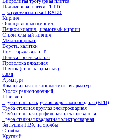
Вибролитая тротуарная плитка
Полимерная плитка TETTO
Тротуарная плитка BRAER
Кирпич
Облицовочный кирпич
Печной кирпич , шамотный кирпич
Строительный кирпич
Металлопрокат
Ворота, калитки
Лист горячекатаный
Полоса горячекатаная
Проволока вязальная
Пруток (сталь квадратная)
Сваи
Арматура
Композитная стеклопластиковая арматура
Уголок равнополочный
Швеллер
Труба стальная круглая водогазопроводная (ВГП)
Труба стальная круглая электросварная
Труба стальная профильная электросварная
Труба стальная квадратная электросварная
Заглушки ПВХ на столбы
Столбы
Круглый