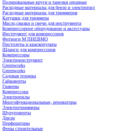
Полировальные круги и тарелки опорные
Расходные материалы для бензо и электропил
Расходные материалы для триммеров
Катушки для триммера
Масло,смазки и свечи для инструмента
Компрессорное оборудование и аксессуары
Инструмент для компрессоров
Фитинги М ПНЕВМО
Пистолеты и краскопульты
Шланги для компрессоров
Компрессоры
Электроинструмент
Greenworks
Greenworks
Садовая техника
Гайковерты
Граверы
Компрессора
Электропилы
Многофункциональные, реноваторы
Электротриммеры
Шуруповерты
Дрели
Перфораторы
Фены строительные