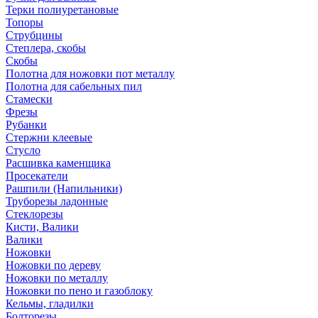
Терки полиуретановые
Топоры
Струбцины
Степлера, скобы
Скобы
Полотна для ножовки пот металлу
Полотна для сабельных пил
Стамески
Фрезы
Рубанки
Стержни клеевые
Стусло
Расшивка каменщика
Просекатели
Рашпили (Напильники)
Труборезы ладонные
Стеклорезы
Кисти, Валики
Валики
Ножовки
Ножовки по дереву
Ножовки по металлу
Ножовки по пено и газоблоку
Кельмы, гладилки
Болторезы