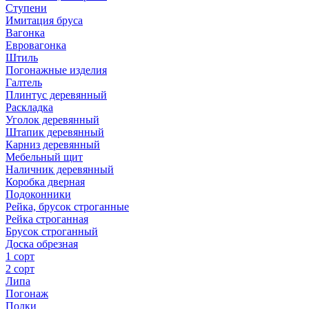
Ступени
Имитация бруса
Вагонка
Евровагонка
Штиль
Погонажные изделия
Галтель
Плинтус деревянный
Раскладка
Уголок деревянный
Штапик деревянный
Карниз деревянный
Мебельный щит
Наличник деревянный
Коробка дверная
Подоконники
Рейка, брусок строганные
Рейка строганная
Брусок строганный
Доска обрезная
1 сорт
2 сорт
Липа
Погонаж
Полки