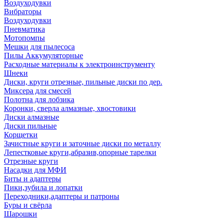
Воздуходувки
Вибраторы
Воздуходувки
Пневматика
Мотопомпы
Мешки для пылесоса
Пилы Аккумуляторные
Расходные материалы к электроинструменту
Шнеки
Диски, круги отрезные, пильные диски по дер.
Миксера для смесей
Полотна для лобзика
Коронки, сверла алмазные, хвостовики
Диски алмазные
Диски пильные
Корщетки
Зачистные круги и заточные диски по металлу
Лепестковые круги,абразив,опорные тарелки
Отрезные круги
Насадки для МФИ
Биты и адаптеры
Пики,зубила и лопатки
Переходники,адаптеры и патроны
Буры и свёрла
Шарошки