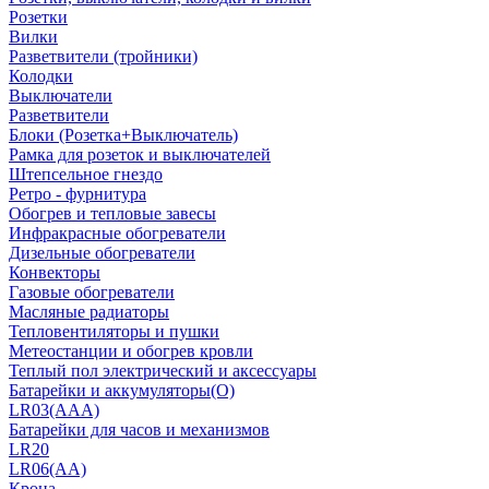
Розетки
Вилки
Разветвители (тройники)
Колодки
Выключатели
Разветвители
Блоки (Розетка+Выключатель)
Рамка для розеток и выключателей
Штепсельное гнездо
Ретро - фурнитура
Обогрев и тепловые завесы
Инфракрасные обогреватели
Дизельные обогреватели
Конвекторы
Газовые обогреватели
Масляные радиаторы
Тепловентиляторы и пушки
Метеостанции и обогрев кровли
Теплый пол электрический и аксессуары
Батарейки и аккумуляторы(О)
LR03(AAA)
Батарейки для часов и механизмов
LR20
LR06(AA)
Крона