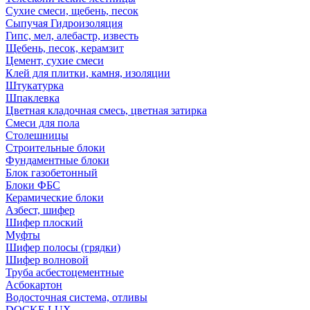
Сухие смеси, щебень, песок
Сыпучая Гидроизоляция
Гипс, мел, алебастр, известь
Щебень, песок, керамзит
Цемент, сухие смеси
Клей для плитки, камня, изоляции
Штукатурка
Шпаклевка
Цветная кладочная смесь, цветная затирка
Смеси для пола
Столешницы
Строительные блоки
Фундаментные блоки
Блок газобетонный
Блоки ФБС
Керамические блоки
Азбест, шифер
Шифер плоский
Муфты
Шифер полосы (грядки)
Шифер волновой
Труба асбестоцементные
Асбокартон
Водосточная система, отливы
DOCKE LUX