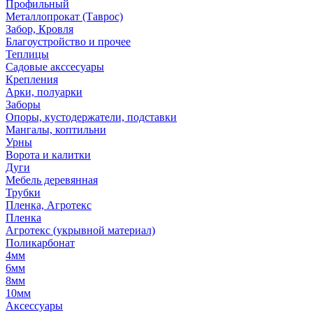
Профильный
Металлопрокат (Таврос)
Забор, Кровля
Благоустройство и прочее
Теплицы
Садовые акссесуары
Крепления
Арки, полуарки
Заборы
Опоры, кустодержатели, подставки
Мангалы, коптильни
Урны
Ворота и калитки
Дуги
Мебель деревянная
Трубки
Пленка, Агротекс
Пленка
Агротекс (укрывной материал)
Поликарбонат
4мм
6мм
8мм
10мм
Аксессуары