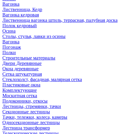
Вагонка
Лиственница, Кедр
Вагонка кедровая
Лиственница вагонка штиль, террасная, палубная доска
Полок кедровый
Осина
Столы, стулья, лавки из осины
Вагонка
Погонаж
Полки
Строительные материалы
Двери Деревянные
Окна деревянные
Сетка штукатурная
Стеклохолст, фасадная, малярная сетка
Пластиковые окна
Комплектующие
Москитная сетка
Подоконники, откосы
Лестницы, стремянки, тачки
Секционные лестницы
Тачки, тележки, колеса, камеры
Односекционные лестницы
Лестница трансформер
Телескопические лестницы