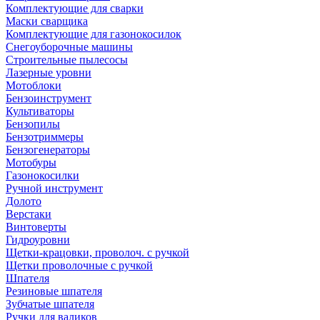
Комплектующие для сварки
Маски сварщика
Комплектующие для газонокосилок
Снегоуборочные машины
Строительные пылесосы
Лазерные уровни
Мотоблоки
Бензоинструмент
Культиваторы
Бензопилы
Бензотриммеры
Бензогенераторы
Мотобуры
Газонокосилки
Ручной инструмент
Долото
Верстаки
Винтоверты
Гидроуровни
Щетки-крацовки, проволоч. с ручкой
Щетки проволочные с ручкой
Шпателя
Резиновые шпателя
Зубчатые шпателя
Ручки для валиков