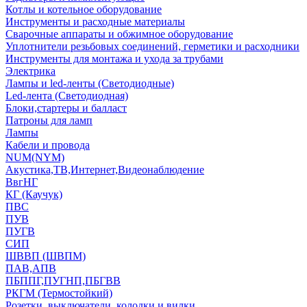
Котлы и котельное оборудование
Инструменты и расходные материалы
Сварочные аппараты и обжимное оборудование
Уплотнители резьбовых соединений, герметики и расходники
Инструменты для монтажа и ухода за трубами
Электрика
Лампы и led-ленты (Светодиодные)
Led-лента (Светодиодная)
Блоки,стартеры и балласт
Патроны для ламп
Лампы
Кабели и провода
NUM(NYM)
Акустика,ТВ,Интернет,Видеонаблюдение
ВвгНГ
КГ (Каучук)
ПВС
ПУВ
ПУГВ
СИП
ШВВП (ШВПМ)
ПАВ,АПВ
ПБППГ,ПУГНП,ПБГВВ
РКГМ (Термостойкий)
Розетки, выключатели, колодки и вилки