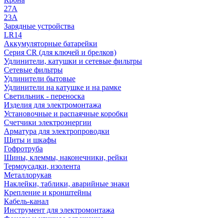
27A
23A
Зарядные устройства
LR14
Аккумуляторные батарейки
Серия CR (для ключей и брелков)
Удлинители, катушки и сетевые фильтры
Сетевые фильтры
Удлинители бытовые
Удлинители на катушке и на рамке
Светильник - переноска
Изделия для электромонтажа
Установочные и распаячные коробки
Счетчики электроэнергии
Арматура для электропроводки
Щиты и шкафы
Гофротруба
Шины, клеммы, наконечники, рейки
Термоусадки, изолента
Металлорукав
Наклейки, таблики, аварийные знаки
Крепление и кронштейны
Кабель-канал
Инструмент для электромонтажа