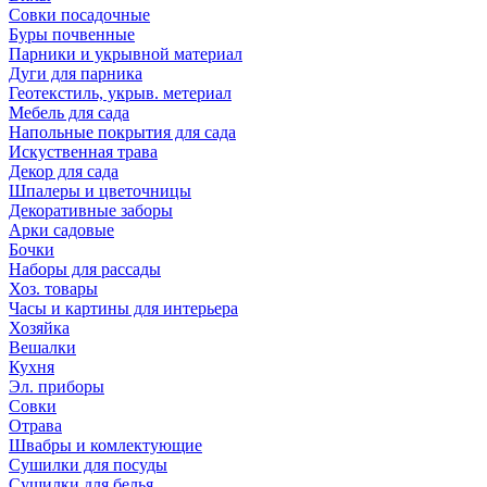
Совки посадочные
Буры почвенные
Парники и укрывной материал
Дуги для парника
Геотекстиль, укрыв. метериал
Мебель для сада
Напольные покрытия для сада
Искуственная трава
Декор для сада
Шпалеры и цветочницы
Декоративные заборы
Арки садовые
Бочки
Наборы для рассады
Хоз. товары
Часы и картины для интерьера
Хозяйка
Вешалки
Кухня
Эл. приборы
Совки
Отрава
Швабры и комлектующие
Сушилки для посуды
Сушилки для белья