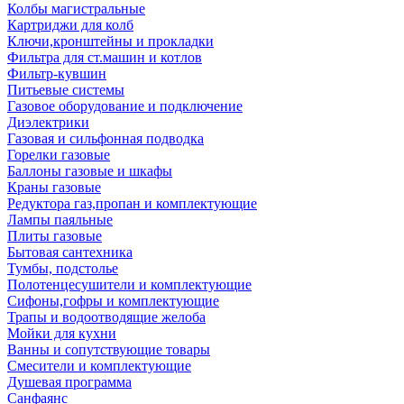
Колбы магистральные
Картриджи для колб
Ключи,кронштейны и прокладки
Фильтра для ст.машин и котлов
Фильтр-кувшин
Питьевые системы
Газовое оборудование и подключение
Диэлектрики
Газовая и сильфонная подводка
Горелки газовые
Баллоны газовые и шкафы
Краны газовые
Редуктора газ,пропан и комплектующие
Лампы паяльные
Плиты газовые
Бытовая сантехника
Тумбы, подстолье
Полотенцесушители и комплектующие
Сифоны,гофры и комплектующие
Трапы и водоотводящие желоба
Мойки для кухни
Ванны и сопутствующие товары
Смесители и комплектующие
Душевая программа
Санфаянс