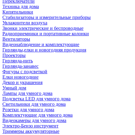
Переключатели
Техника для дома
Кипятильники
Стабилизаторы и измерительные приборы
Увлажнители воздуха
Звонки электрические и беспроводные
Радиоприемники и портативные колонки
Вентиляторы
Видеонаблюдение и комплектующие
Гирлянды,елки и новогодняя продукция
Проекторы
Гирлянда-нить
Гирлянда-занавес
Фигуры с подсветкой
Елки новогодние
Декор и украшения
Умный дом
Лампы для умного дома
Подсветка LED для умного дома
Светильники для умного дома
Розетки для умного дома
Комплектующие для умного дома
Видеокамеры для умного дома
Электро-Бензо инструмент
Триммеры аккумуляторные