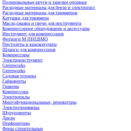
Полировальные круги и тарелки опорные
Расходные материалы для бензо и электропил
Расходные материалы для триммеров
Катушки для триммера
Масло,смазки и свечи для инструмента
Компрессорное оборудование и аксессуары
Инструмент для компрессоров
Фитинги М ПНЕВМО
Пистолеты и краскопульты
Шланги для компрессоров
Компрессоры
Электроинструмент
Greenworks
Greenworks
Садовая техника
Гайковерты
Граверы
Компрессора
Электропилы
Многофункциональные, реноваторы
Электротриммеры
Шуруповерты
Дрели
Перфораторы
Фены строительные