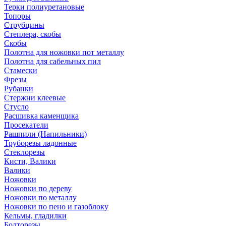
Терки полиуретановые
Топоры
Струбцины
Степлера, скобы
Скобы
Полотна для ножовки пот металлу
Полотна для сабельных пил
Стамески
Фрезы
Рубанки
Стержни клеевые
Стусло
Расшивка каменщика
Просекатели
Рашпили (Напильники)
Труборезы ладонные
Стеклорезы
Кисти, Валики
Валики
Ножовки
Ножовки по дереву
Ножовки по металлу
Ножовки по пено и газоблоку
Кельмы, гладилки
Болторезы