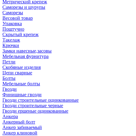
Метрический крепеж
Саморезы и шурупы
Саморезы
Весовой товар
Упаковка
Поштучно
Скрытый крепеж
Такелаж
Крючки
Замки навесные,засовы
Мебельная фурнитура
Петли
Скобяные изделия
Цепи сварные
Болты
Мебельные болты
Гвозди
Финишные гвозди
Гвозди строительные оцинкованные
Гвозди строительные черные
Гвозди ершеные оцинкованные
Анкера
Анкерный болт
Анкер забиваемый
Анкер клиновой