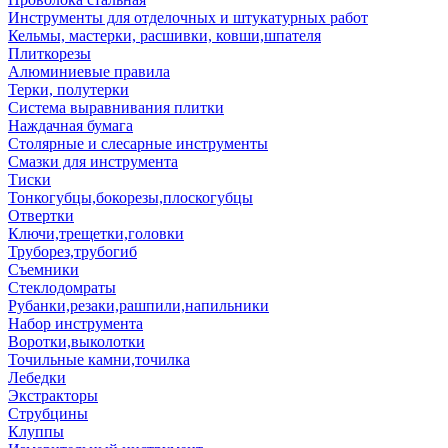
Инструменты для отделочных и штукатурных работ
Кельмы, мастерки, расшивки, ковши,шпателя
Плиткорезы
Алюминиевые правила
Терки, полутерки
Система выравнивания плитки
Наждачная бумага
Столярные и слесарные инструменты
Смазки для инструмента
Тиски
Тонкогубцы,бокорезы,плоскогубцы
Отвертки
Ключи,трещетки,головки
Труборез,трубогиб
Съемники
Стеклодомраты
Рубанки,резаки,рашпили,напильники
Набор инструмента
Воротки,выколотки
Точильные камни,точилка
Лебедки
Экстракторы
Струбцины
Клуппы