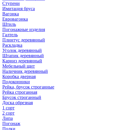
Ступени
Имитация бруса
Вагонка
Евровагонка
Штиль
Погонажные изделия
Галтель
Плинтус деревянный
Раскладка
Уголок деревянный
Штапик деревянный
Карниз деревянный
Мебельный щит
Наличник деревянный
Коробка дверная
Подоконники
Рейка, брусок строганные
Рейка строганная
Брусок строганный
Доска обрезная
1 сорт
2 сорт
Липа
Погонаж
Полки