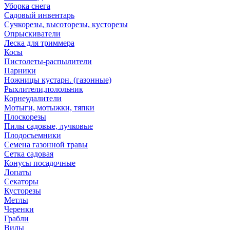
Уборка снега
Садовый инвентарь
Сучкорезы, высоторезы, кусторезы
Опрыскиватели
Леска для триммера
Косы
Пистолеты-распылители
Парники
Ножницы кустарн. (газонные)
Рыхлители,полольник
Корнеудалители
Мотыги, мотыжки, тяпки
Плоскорезы
Пилы садовые, лучковые
Плодосъемники
Семена газонной травы
Сетка садовая
Конусы посадочные
Лопаты
Секаторы
Кусторезы
Метлы
Черенки
Грабли
Вилы