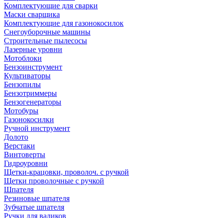
Комплектующие для сварки
Маски сварщика
Комплектующие для газонокосилок
Снегоуборочные машины
Строительные пылесосы
Лазерные уровни
Мотоблоки
Бензоинструмент
Культиваторы
Бензопилы
Бензотриммеры
Бензогенераторы
Мотобуры
Газонокосилки
Ручной инструмент
Долото
Верстаки
Винтоверты
Гидроуровни
Щетки-крацовки, проволоч. с ручкой
Щетки проволочные с ручкой
Шпателя
Резиновые шпателя
Зубчатые шпателя
Ручки для валиков