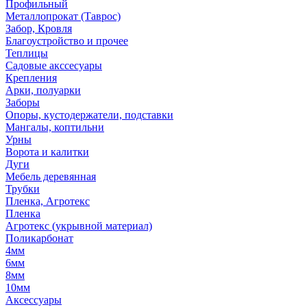
Профильный
Металлопрокат (Таврос)
Забор, Кровля
Благоустройство и прочее
Теплицы
Садовые акссесуары
Крепления
Арки, полуарки
Заборы
Опоры, кустодержатели, подставки
Мангалы, коптильни
Урны
Ворота и калитки
Дуги
Мебель деревянная
Трубки
Пленка, Агротекс
Пленка
Агротекс (укрывной материал)
Поликарбонат
4мм
6мм
8мм
10мм
Аксессуары