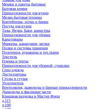
Мешки и пакеты бытовые
Бытовая химия
Принадлежности для кухни
Мелко-бытовая техника
Контейнеры, лотки и банки
Посуда для кухни
Тазы, Ведра, Баки, канистры
Принадлежности для уборки
Канцтовары
Маркеры, карандаши, мелки
Полки и системы хранения
Полотенца, рукавицы и тех.ткани
Текстиль
Пленка и тенты
Принадлежности для уборной, сушилки
Спец одежда
Дистилляторы
Столы и стулья
Уплотнитель
Вентиляция, дымоходы и банные принадлежности
Дымоходы и фасонные части
Крышная разделка и Мастер Флеш
д.115
д.100