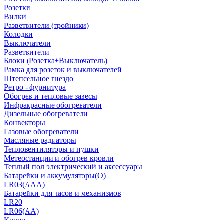
Розетки
Вилки
Разветвители (тройники)
Колодки
Выключатели
Разветвители
Блоки (Розетка+Выключатель)
Рамка для розеток и выключателей
Штепсельное гнездо
Ретро - фурнитура
Обогрев и тепловые завесы
Инфракрасные обогреватели
Дизельные обогреватели
Конвекторы
Газовые обогреватели
Масляные радиаторы
Тепловентиляторы и пушки
Метеостанции и обогрев кровли
Теплый пол электрический и аксессуары
Батарейки и аккумуляторы(О)
LR03(AAA)
Батарейки для часов и механизмов
LR20
LR06(AA)
Крона