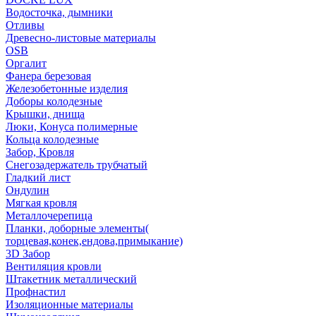
Водосточка, дымники
Отливы
Древесно-листовые материалы
OSB
Оргалит
Фанера березовая
Железобетонные изделия
Доборы колодезные
Крышки, днища
Люки, Конуса полимерные
Кольца колодезные
Забор, Кровля
Снегозадержатель трубчатый
Гладкий лист
Ондулин
Мягкая кровля
Металлочерепица
Планки, доборные элементы(
торцевая,конек,ендова,примыкание)
3D Забор
Вентиляция кровли
Штакетник металлический
Профнастил
Изоляционные материалы