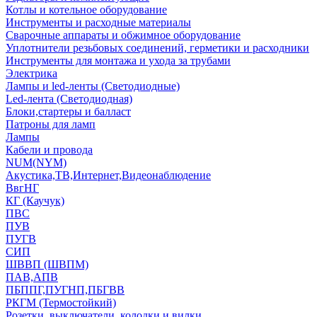
Котлы и котельное оборудование
Инструменты и расходные материалы
Сварочные аппараты и обжимное оборудование
Уплотнители резьбовых соединений, герметики и расходники
Инструменты для монтажа и ухода за трубами
Электрика
Лампы и led-ленты (Светодиодные)
Led-лента (Светодиодная)
Блоки,стартеры и балласт
Патроны для ламп
Лампы
Кабели и провода
NUM(NYM)
Акустика,ТВ,Интернет,Видеонаблюдение
ВвгНГ
КГ (Каучук)
ПВС
ПУВ
ПУГВ
СИП
ШВВП (ШВПМ)
ПАВ,АПВ
ПБППГ,ПУГНП,ПБГВВ
РКГМ (Термостойкий)
Розетки, выключатели, колодки и вилки