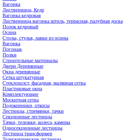
Вагонка
Лиственница, Кедр
Вагонка кедровая
Лиственница вагонка штиль, террасная, палубная доска
Полок кедровый
Осина
Столы, стулья, лавки из осины
Вагонка
Погонаж
Полки
Строительные материалы
Двери Деревянные
Окна деревянные
Сетка штукатурная
Стеклохолст, фасадная, малярная сетка
Пластиковые окна
Комплектующие
Москитная сетка
Подоконники, откосы
Лестницы, стремянки, тачки
Секционные лестницы
Тачки, тележки, колеса, камеры
Односекционные лестницы
Лестница трансформер
Телескопические лестницы