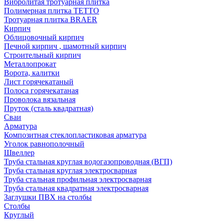
Вибролитая тротуарная плитка
Полимерная плитка TETTO
Тротуарная плитка BRAER
Кирпич
Облицовочный кирпич
Печной кирпич , шамотный кирпич
Строительный кирпич
Металлопрокат
Ворота, калитки
Лист горячекатаный
Полоса горячекатаная
Проволока вязальная
Пруток (сталь квадратная)
Сваи
Арматура
Композитная стеклопластиковая арматура
Уголок равнополочный
Швеллер
Труба стальная круглая водогазопроводная (ВГП)
Труба стальная круглая электросварная
Труба стальная профильная электросварная
Труба стальная квадратная электросварная
Заглушки ПВХ на столбы
Столбы
Круглый