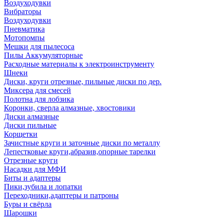
Воздуходувки
Вибраторы
Воздуходувки
Пневматика
Мотопомпы
Мешки для пылесоса
Пилы Аккумуляторные
Расходные материалы к электроинструменту
Шнеки
Диски, круги отрезные, пильные диски по дер.
Миксера для смесей
Полотна для лобзика
Коронки, сверла алмазные, хвостовики
Диски алмазные
Диски пильные
Корщетки
Зачистные круги и заточные диски по металлу
Лепестковые круги,абразив,опорные тарелки
Отрезные круги
Насадки для МФИ
Биты и адаптеры
Пики,зубила и лопатки
Переходники,адаптеры и патроны
Буры и свёрла
Шарошки