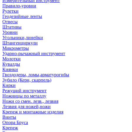
Измерительный инструмент
Правило-уровни
Рулетки
Геодезийные ленты
Отвесы
Штативы
Уровни
Угольники,линейки
Штангенциркули
Микрометры
Ударно-рычажный инструмент
Молотки
Кувалды
Киянки
Гвоздодеры, ломы,арматурогибы
Зубило (Керн, скарпель)
Кирки
Режущий инструмент
Ножницы по металлу
Ножи со смен. лезв., лезвия
Лезвия для ножей,ножи
Крепеж и монтажные изделия
Винты
Опора Бруса
Крепеж