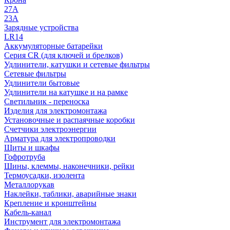
27A
23A
Зарядные устройства
LR14
Аккумуляторные батарейки
Серия CR (для ключей и брелков)
Удлинители, катушки и сетевые фильтры
Сетевые фильтры
Удлинители бытовые
Удлинители на катушке и на рамке
Светильник - переноска
Изделия для электромонтажа
Установочные и распаячные коробки
Счетчики электроэнергии
Арматура для электропроводки
Щиты и шкафы
Гофротруба
Шины, клеммы, наконечники, рейки
Термоусадки, изолента
Металлорукав
Наклейки, таблики, аварийные знаки
Крепление и кронштейны
Кабель-канал
Инструмент для электромонтажа