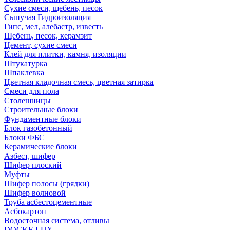
Сухие смеси, щебень, песок
Сыпучая Гидроизоляция
Гипс, мел, алебастр, известь
Щебень, песок, керамзит
Цемент, сухие смеси
Клей для плитки, камня, изоляции
Штукатурка
Шпаклевка
Цветная кладочная смесь, цветная затирка
Смеси для пола
Столешницы
Строительные блоки
Фундаментные блоки
Блок газобетонный
Блоки ФБС
Керамические блоки
Азбест, шифер
Шифер плоский
Муфты
Шифер полосы (грядки)
Шифер волновой
Труба асбестоцементные
Асбокартон
Водосточная система, отливы
DOCKE LUX