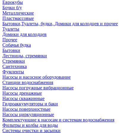
Еврокубы
Бочки б/у
Металлические
Пластмассовые
Бытовки,Туалеты, будки, Домики для колодцев и прочее
Туалеты
Домики для колодцев
Прочее
Собачья будка
Бытовки
Лестницы, стремянки
Стремянки
Сантехника
Фумленты
Насосы и насосное оборудование
Станции водоснабжения
Насосы погружные вибрационные
Насосы дренажные
Насосы скважинные
Гидроаккумуляторы и баки
Насосы поверхностные
Насосы циркуляционные
Комплектующие к насосам и системам водоснабжения
Фильтры и колбы для воды
Системы очистки и засыпки