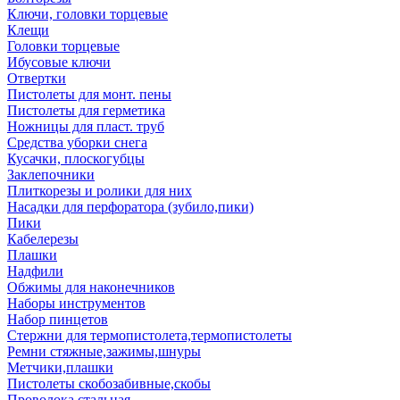
Ключи, головки торцевые
Клещи
Головки торцевые
Ибусовые ключи
Отвертки
Пистолеты для монт. пены
Пистолеты для герметика
Ножницы для пласт. труб
Средства уборки снега
Кусачки, плоскогубцы
Заклепочники
Плиткорезы и ролики для них
Насадки для перфоратора (зубило,пики)
Пики
Кабелерезы
Плашки
Надфили
Обжимы для наконечников
Наборы инструментов
Набор пинцетов
Стержни для термопистолета,термопистолеты
Ремни стяжные,зажимы,шнуры
Метчики,плашки
Пистолеты скобозабивные,скобы
Проволока стальная