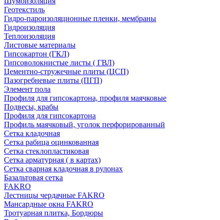
Шумоизоляция
Геотекстиль
Гидро-пароизоляционные пленки, мембраны
Гидроизоляция
Теплоизоляция
Листовые материалы
Гипсокартон (ГКЛ)
Гипсоволокнистые листы ( ГВЛ)
Цементно-стружечные плиты (ЦСП)
Пазогребневые плиты (ПГП)
Элемент пола
Профиля для гипсокартона, профиля маячковые
Подвесы, крабы
Профиля для гипсокартона
Профиль маячковый, уголок перфорированный
Сетка кладочная
Сетка рабица оцинкованная
Сетка стеклопластиковая
Сетка арматурная ( в картах)
Сетка сварная кладочная в рулонах
Базальтовая сетка
FAKRO
Лестницы чердачные FAKRO
Мансардные окна FAKRO
Тротуарная плитка, Бордюры