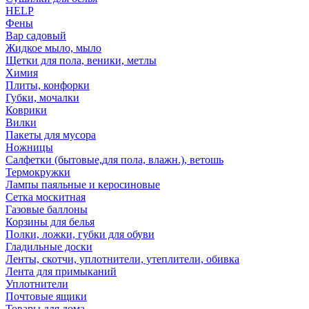
HELP
Фены
Вар садовый
Жидкое мыло, мыло
Щетки для пола, веники, метлы
Химия
Плиты, конфорки
Губки, мочалки
Коврики
Вилки
Пакеты для мусора
Ножницы
Салфетки (бытовые,для пола, влажн.), ветошь
Термокружки
Лампы паяльные и керосиновые
Сетка москитная
Газовые баллоны
Корзины для белья
Полки, ложки, губки для обуви
Гладильные доски
Ленты, скотчи, уплотнители, утеплители, обивка
Лента для примыканий
Уплотнители
Почтовые ящики
Товары для дома