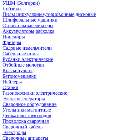
УШМ (Болгарки)
Лобзики
Пилы циркулярные,торцовочные,дисковые
Шлифовальные машинки
Строительные миксеры
Аккумуляторы,расходка
Нивелиры
Фрезеры
Садовые измельчители
Сабельные пилы
Рубанки электрические
Отбойные молотки
Краскопульты
Бетономешалки
Нейлеры
Станки
Газонокосилки электрические
Электрогенераторы
Сварочное оборудование
Угольники магнитные
Держатели электродов
Проволока сварочная
Сварочный кабель
Электроды
Сварочные аппараты