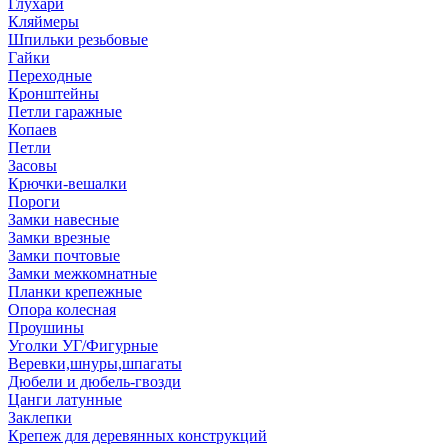
Глухари
Кляймеры
Шпильки резьбовые
Гайки
Переходные
Кронштейны
Петли гаражные
Копаев
Петли
Засовы
Крючки-вешалки
Пороги
Замки навесные
Замки врезные
Замки почтовые
Замки межкомнатные
Планки крепежные
Опора колесная
Проушины
Уголки УГ/Фигурные
Веревки,шнуры,шпагаты
Дюбели и дюбель-гвозди
Цанги латунные
Заклепки
Крепеж для деревянных конструкций