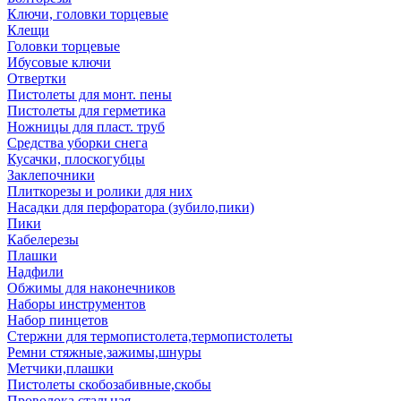
Ключи, головки торцевые
Клещи
Головки торцевые
Ибусовые ключи
Отвертки
Пистолеты для монт. пены
Пистолеты для герметика
Ножницы для пласт. труб
Средства уборки снега
Кусачки, плоскогубцы
Заклепочники
Плиткорезы и ролики для них
Насадки для перфоратора (зубило,пики)
Пики
Кабелерезы
Плашки
Надфили
Обжимы для наконечников
Наборы инструментов
Набор пинцетов
Стержни для термопистолета,термопистолеты
Ремни стяжные,зажимы,шнуры
Метчики,плашки
Пистолеты скобозабивные,скобы
Проволока стальная