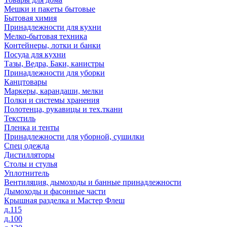
Мешки и пакеты бытовые
Бытовая химия
Принадлежности для кухни
Мелко-бытовая техника
Контейнеры, лотки и банки
Посуда для кухни
Тазы, Ведра, Баки, канистры
Принадлежности для уборки
Канцтовары
Маркеры, карандаши, мелки
Полки и системы хранения
Полотенца, рукавицы и тех.ткани
Текстиль
Пленка и тенты
Принадлежности для уборной, сушилки
Спец одежда
Дистилляторы
Столы и стулья
Уплотнитель
Вентиляция, дымоходы и банные принадлежности
Дымоходы и фасонные части
Крышная разделка и Мастер Флеш
д.115
д.100