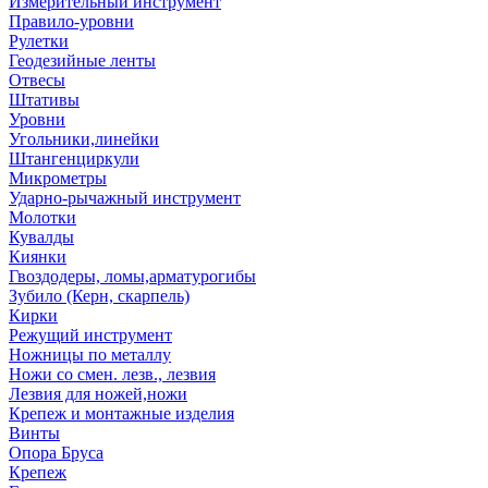
Измерительный инструмент
Правило-уровни
Рулетки
Геодезийные ленты
Отвесы
Штативы
Уровни
Угольники,линейки
Штангенциркули
Микрометры
Ударно-рычажный инструмент
Молотки
Кувалды
Киянки
Гвоздодеры, ломы,арматурогибы
Зубило (Керн, скарпель)
Кирки
Режущий инструмент
Ножницы по металлу
Ножи со смен. лезв., лезвия
Лезвия для ножей,ножи
Крепеж и монтажные изделия
Винты
Опора Бруса
Крепеж