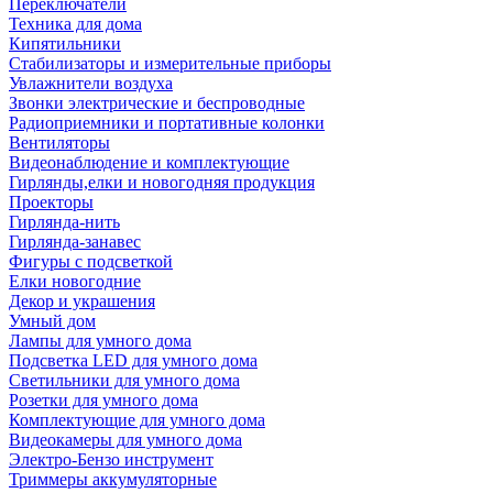
Переключатели
Техника для дома
Кипятильники
Стабилизаторы и измерительные приборы
Увлажнители воздуха
Звонки электрические и беспроводные
Радиоприемники и портативные колонки
Вентиляторы
Видеонаблюдение и комплектующие
Гирлянды,елки и новогодняя продукция
Проекторы
Гирлянда-нить
Гирлянда-занавес
Фигуры с подсветкой
Елки новогодние
Декор и украшения
Умный дом
Лампы для умного дома
Подсветка LED для умного дома
Светильники для умного дома
Розетки для умного дома
Комплектующие для умного дома
Видеокамеры для умного дома
Электро-Бензо инструмент
Триммеры аккумуляторные