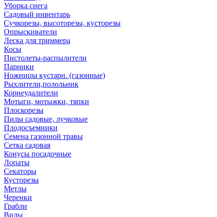
Уборка снега
Садовый инвентарь
Сучкорезы, высоторезы, кусторезы
Опрыскиватели
Леска для триммера
Косы
Пистолеты-распылители
Парники
Ножницы кустарн. (газонные)
Рыхлители,полольник
Корнеудалители
Мотыги, мотыжки, тяпки
Плоскорезы
Пилы садовые, лучковые
Плодосъемники
Семена газонной травы
Сетка садовая
Конусы посадочные
Лопаты
Секаторы
Кусторезы
Метлы
Черенки
Грабли
Вилы