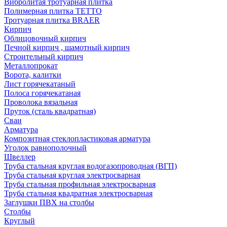
Вибролитая тротуарная плитка
Полимерная плитка TETTO
Тротуарная плитка BRAER
Кирпич
Облицовочный кирпич
Печной кирпич , шамотный кирпич
Строительный кирпич
Металлопрокат
Ворота, калитки
Лист горячекатаный
Полоса горячекатаная
Проволока вязальная
Пруток (сталь квадратная)
Сваи
Арматура
Композитная стеклопластиковая арматура
Уголок равнополочный
Швеллер
Труба стальная круглая водогазопроводная (ВГП)
Труба стальная круглая электросварная
Труба стальная профильная электросварная
Труба стальная квадратная электросварная
Заглушки ПВХ на столбы
Столбы
Круглый