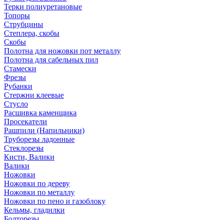
Терки полиуретановые
Топоры
Струбцины
Степлера, скобы
Скобы
Полотна для ножовки пот металлу
Полотна для сабельных пил
Стамески
Фрезы
Рубанки
Стержни клеевые
Стусло
Расшивка каменщика
Просекатели
Рашпили (Напильники)
Труборезы ладонные
Стеклорезы
Кисти, Валики
Валики
Ножовки
Ножовки по дереву
Ножовки по металлу
Ножовки по пено и газоблоку
Кельмы, гладилки
Болторезы