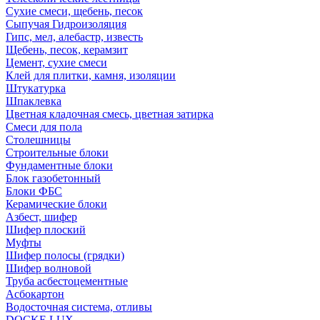
Сухие смеси, щебень, песок
Сыпучая Гидроизоляция
Гипс, мел, алебастр, известь
Щебень, песок, керамзит
Цемент, сухие смеси
Клей для плитки, камня, изоляции
Штукатурка
Шпаклевка
Цветная кладочная смесь, цветная затирка
Смеси для пола
Столешницы
Строительные блоки
Фундаментные блоки
Блок газобетонный
Блоки ФБС
Керамические блоки
Азбест, шифер
Шифер плоский
Муфты
Шифер полосы (грядки)
Шифер волновой
Труба асбестоцементные
Асбокартон
Водосточная система, отливы
DOCKE LUX