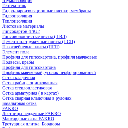
Шумоизоляция
Геотекстиль
Гидро-пароизоляционные пленки, мембраны
Гидроизоляция
Теплоизоляция
Листовые материалы
Гипсокартон (ГКЛ)
Гипсоволокнистые листы ( ГВЛ)
Цементно-стружечные плиты (ЦСП)
Пазогребневые плиты (ПГП)
Элемент пола
Профиля для гипсокартона, профиля маячковые
Подвесы, крабы
Профиля для гипсокартона
Профиль маячковый, уголок перфорированный
Сетка кладочная
Сетка рабица оцинкованная
Сетка стеклопластиковая
Сетка арматурная ( в картах)
Сетка сварная кладочная в рулонах
Базальтовая сетка
FAKRO
Лестницы чердачные FAKRO
Мансардные окна FAKRO
Тротуарная плитка, Бордюры