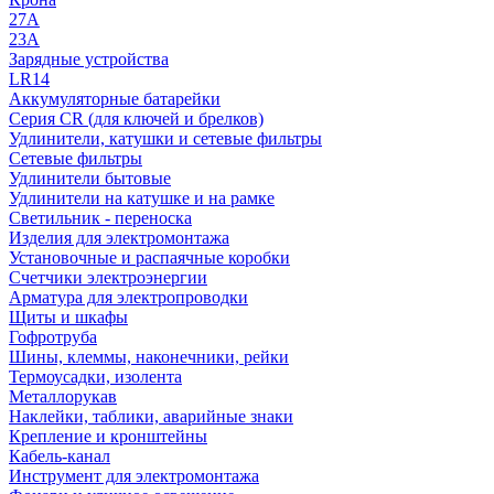
27A
23A
Зарядные устройства
LR14
Аккумуляторные батарейки
Серия CR (для ключей и брелков)
Удлинители, катушки и сетевые фильтры
Сетевые фильтры
Удлинители бытовые
Удлинители на катушке и на рамке
Светильник - переноска
Изделия для электромонтажа
Установочные и распаячные коробки
Счетчики электроэнергии
Арматура для электропроводки
Щиты и шкафы
Гофротруба
Шины, клеммы, наконечники, рейки
Термоусадки, изолента
Металлорукав
Наклейки, таблики, аварийные знаки
Крепление и кронштейны
Кабель-канал
Инструмент для электромонтажа