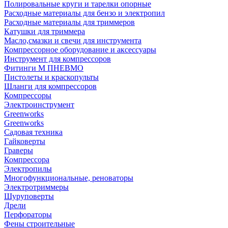
Полировальные круги и тарелки опорные
Расходные материалы для бензо и электропил
Расходные материалы для триммеров
Катушки для триммера
Масло,смазки и свечи для инструмента
Компрессорное оборудование и аксессуары
Инструмент для компрессоров
Фитинги М ПНЕВМО
Пистолеты и краскопульты
Шланги для компрессоров
Компрессоры
Электроинструмент
Greenworks
Greenworks
Садовая техника
Гайковерты
Граверы
Компрессора
Электропилы
Многофункциональные, реноваторы
Электротриммеры
Шуруповерты
Дрели
Перфораторы
Фены строительные