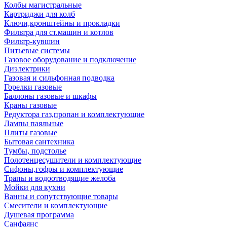
Колбы магистральные
Картриджи для колб
Ключи,кронштейны и прокладки
Фильтра для ст.машин и котлов
Фильтр-кувшин
Питьевые системы
Газовое оборудование и подключение
Диэлектрики
Газовая и сильфонная подводка
Горелки газовые
Баллоны газовые и шкафы
Краны газовые
Редуктора газ,пропан и комплектующие
Лампы паяльные
Плиты газовые
Бытовая сантехника
Тумбы, подстолье
Полотенцесушители и комплектующие
Сифоны,гофры и комплектующие
Трапы и водоотводящие желоба
Мойки для кухни
Ванны и сопутствующие товары
Смесители и комплектующие
Душевая программа
Санфаянс