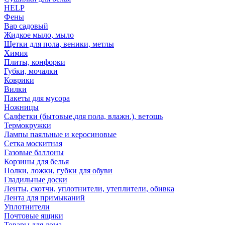
HELP
Фены
Вар садовый
Жидкое мыло, мыло
Щетки для пола, веники, метлы
Химия
Плиты, конфорки
Губки, мочалки
Коврики
Вилки
Пакеты для мусора
Ножницы
Салфетки (бытовые,для пола, влажн.), ветошь
Термокружки
Лампы паяльные и керосиновые
Сетка москитная
Газовые баллоны
Корзины для белья
Полки, ложки, губки для обуви
Гладильные доски
Ленты, скотчи, уплотнители, утеплители, обивка
Лента для примыканий
Уплотнители
Почтовые ящики
Товары для дома