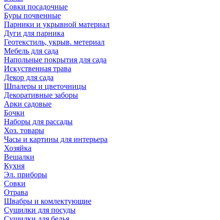
Совки посадочные
Буры почвенные
Парники и укрывной материал
Дуги для парника
Геотекстиль, укрыв. метериал
Мебель для сада
Напольные покрытия для сада
Искуственная трава
Декор для сада
Шпалеры и цветочницы
Декоративные заборы
Арки садовые
Бочки
Наборы для рассады
Хоз. товары
Часы и картины для интерьера
Хозяйка
Вешалки
Кухня
Эл. приборы
Совки
Отрава
Швабры и комлектующие
Сушилки для посуды
Сушилки для белья