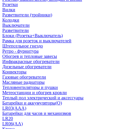
Розетки
Вилки
Разветвители (тройники)
Колодки
Выключатели
Разветвители
Блоки (Розетка+Выключатель)
Рамка для розеток и выключателей
Штепсельное гнездо
Ретро - фурнитура
Обогрев и тепловые завесы
Инфракрасные обогреватели
Дизельные обогреватели
Конвекторы
Газовые обогреватели
Масляные радиаторы
Тепловентиляторы и пушки
Метеостанции и обогрев кровли
Теплый пол электрический и аксессуары
Батарейки и аккумуляторы(О)
LR03(AAA)
Батарейки для часов и механизмов
LR20
LR06(AA)
Крона