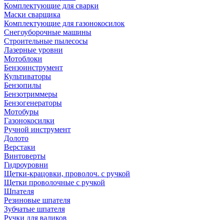
Комплектующие для сварки
Маски сварщика
Комплектующие для газонокосилок
Снегоуборочные машины
Строительные пылесосы
Лазерные уровни
Мотоблоки
Бензоинструмент
Культиваторы
Бензопилы
Бензотриммеры
Бензогенераторы
Мотобуры
Газонокосилки
Ручной инструмент
Долото
Верстаки
Винтоверты
Гидроуровни
Щетки-крацовки, проволоч. с ручкой
Щетки проволочные с ручкой
Шпателя
Резиновые шпателя
Зубчатые шпателя
Ручки для валиков