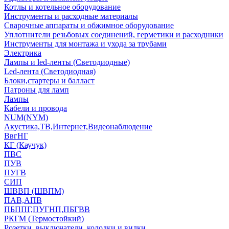
Котлы и котельное оборудование
Инструменты и расходные материалы
Сварочные аппараты и обжимное оборудование
Уплотнители резьбовых соединений, герметики и расходники
Инструменты для монтажа и ухода за трубами
Электрика
Лампы и led-ленты (Светодиодные)
Led-лента (Светодиодная)
Блоки,стартеры и балласт
Патроны для ламп
Лампы
Кабели и провода
NUM(NYM)
Акустика,ТВ,Интернет,Видеонаблюдение
ВвгНГ
КГ (Каучук)
ПВС
ПУВ
ПУГВ
СИП
ШВВП (ШВПМ)
ПАВ,АПВ
ПБППГ,ПУГНП,ПБГВВ
РКГМ (Термостойкий)
Розетки, выключатели, колодки и вилки