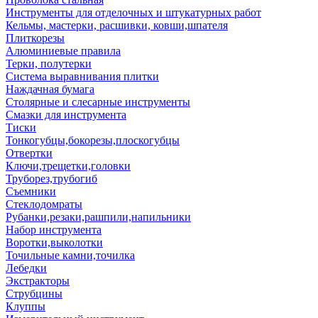
Инструменты для отделочных и штукатурных работ
Кельмы, мастерки, расшивки, ковши,шпателя
Плиткорезы
Алюминиевые правила
Терки, полутерки
Система выравнивания плитки
Наждачная бумага
Столярные и слесарные инструменты
Смазки для инструмента
Тиски
Тонкогубцы,бокорезы,плоскогубцы
Отвертки
Ключи,трещетки,головки
Труборез,трубогиб
Съемники
Стеклодомраты
Рубанки,резаки,рашпили,напильники
Набор инструмента
Воротки,выколотки
Точильные камни,точилка
Лебедки
Экстракторы
Струбцины
Клуппы