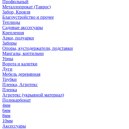
Профильный
Металлопрокат (Таврос)
Забор, Кровля
Благоустройство и прочее
Теплицы
Садовые акссесуары
Крепления
Арки, полуарки
Заборы
Опоры, кустодержатели, подставки
Мангалы, коптильни
Урны
Ворота и калитки
Дуги
Мебель деревянная
Трубки
Пленка, Агротекс
Пленка
Агротекс (укрывной материал)
Поликарбонат
4мм
6мм
8мм
10мм
Аксессуары