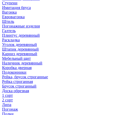
Ступени
Имитация бруса
Вагонка
Евровагонка
Штиль
Погонажные изделия
Галтель
Плинтус деревянный
Раскладка
Уголок деревянный
Штапик деревянный
Карниз деревянный
Мебельный щит
Наличник деревянный
Коробка дверная
Подоконники
Рейка, брусок строганные
Рейка строганная
Брусок строганный
Доска обрезная
1 сорт
2 сорт
Липа
Погонаж
Полки