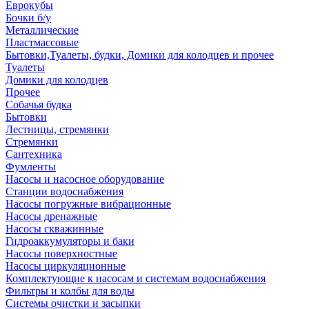
Еврокубы
Бочки б/у
Металлические
Пластмассовые
Бытовки,Туалеты, будки, Домики для колодцев и прочее
Туалеты
Домики для колодцев
Прочее
Собачья будка
Бытовки
Лестницы, стремянки
Стремянки
Сантехника
Фумленты
Насосы и насосное оборудование
Станции водоснабжения
Насосы погружные вибрационные
Насосы дренажные
Насосы скважинные
Гидроаккумуляторы и баки
Насосы поверхностные
Насосы циркуляционные
Комплектующие к насосам и системам водоснабжения
Фильтры и колбы для воды
Системы очистки и засыпки