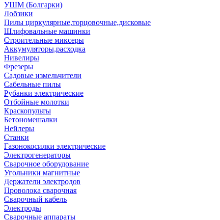
УШМ (Болгарки)
Лобзики
Пилы циркулярные,торцовочные,дисковые
Шлифовальные машинки
Строительные миксеры
Аккумуляторы,расходка
Нивелиры
Фрезеры
Садовые измельчители
Сабельные пилы
Рубанки электрические
Отбойные молотки
Краскопульты
Бетономешалки
Нейлеры
Станки
Газонокосилки электрические
Электрогенераторы
Сварочное оборудование
Угольники магнитные
Держатели электродов
Проволока сварочная
Сварочный кабель
Электроды
Сварочные аппараты