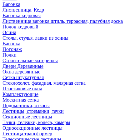
Вагонка
Лиственница, Кедр
Вагонка кедровая
Лиственница вагонка штиль, террасная, палубная доска
Полок кедровый
Осина
Столы, стулья, лавки из осины
Вагонка
Погонаж
Полки
Строительные материалы
Двери Деревянные
Окна деревянные
Сетка штукатурная
Стеклохолст, фасадная, малярная сетка
Пластиковые окна
Комплектующие
Москитная сетка
Подоконники, откосы
Лестницы, стремянки, тачки
Секционные лестницы
Тачки, тележки, колеса, камеры
Односекционные лестницы
Лестница трансформер
Телескопические лестницы