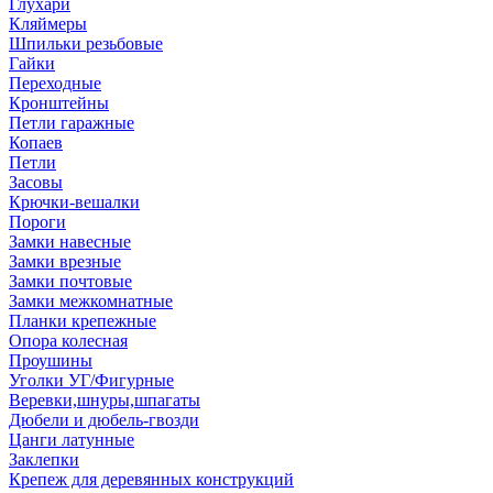
Глухари
Кляймеры
Шпильки резьбовые
Гайки
Переходные
Кронштейны
Петли гаражные
Копаев
Петли
Засовы
Крючки-вешалки
Пороги
Замки навесные
Замки врезные
Замки почтовые
Замки межкомнатные
Планки крепежные
Опора колесная
Проушины
Уголки УГ/Фигурные
Веревки,шнуры,шпагаты
Дюбели и дюбель-гвозди
Цанги латунные
Заклепки
Крепеж для деревянных конструкций