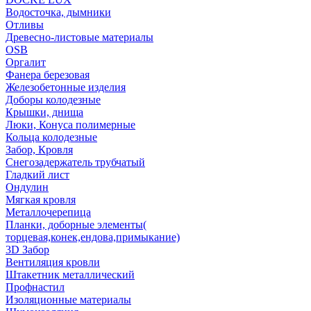
Водосточка, дымники
Отливы
Древесно-листовые материалы
OSB
Оргалит
Фанера березовая
Железобетонные изделия
Доборы колодезные
Крышки, днища
Люки, Конуса полимерные
Кольца колодезные
Забор, Кровля
Снегозадержатель трубчатый
Гладкий лист
Ондулин
Мягкая кровля
Металлочерепица
Планки, доборные элементы(
торцевая,конек,ендова,примыкание)
3D Забор
Вентиляция кровли
Штакетник металлический
Профнастил
Изоляционные материалы