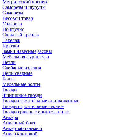
Метрический крепеж
Саморезы и шурупы
Саморезы
Весовой товар
Упаковка
Поштучно
Скрытый крепеж
Такелаж
Крючки
Замки навесные,засовы
Мебельная фурнитура
Петли
Скобяные изделия
Цепи сварные
Болты
Мебельные болты
Гвозди
Финишные гвозди
Гвозди строительные оцинкованные
Гвозди строительные черные
Гвозди ершеные оцинкованные
Анкера
Анкерный болт
Анкер забиваемый
Анкер клиновой