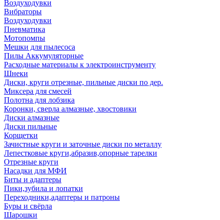
Воздуходувки
Вибраторы
Воздуходувки
Пневматика
Мотопомпы
Мешки для пылесоса
Пилы Аккумуляторные
Расходные материалы к электроинструменту
Шнеки
Диски, круги отрезные, пильные диски по дер.
Миксера для смесей
Полотна для лобзика
Коронки, сверла алмазные, хвостовики
Диски алмазные
Диски пильные
Корщетки
Зачистные круги и заточные диски по металлу
Лепестковые круги,абразив,опорные тарелки
Отрезные круги
Насадки для МФИ
Биты и адаптеры
Пики,зубила и лопатки
Переходники,адаптеры и патроны
Буры и свёрла
Шарошки