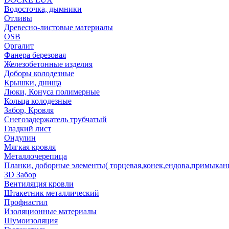
Водосточка, дымники
Отливы
Древесно-листовые материалы
OSB
Оргалит
Фанера березовая
Железобетонные изделия
Доборы колодезные
Крышки, днища
Люки, Конуса полимерные
Кольца колодезные
Забор, Кровля
Снегозадержатель трубчатый
Гладкий лист
Ондулин
Мягкая кровля
Металлочерепица
Планки, доборные элементы( торцевая,конек,ендова,примыкан
3D Забор
Вентиляция кровли
Штакетник металлический
Профнастил
Изоляционные материалы
Шумоизоляция