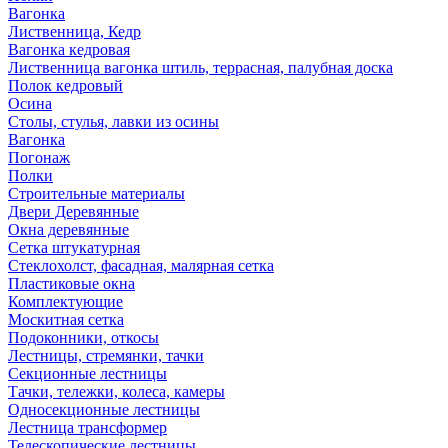
Вагонка
Лиственница, Кедр
Вагонка кедровая
Лиственница вагонка штиль, террасная, палубная доска
Полок кедровый
Осина
Столы, стулья, лавки из осины
Вагонка
Погонаж
Полки
Строительные материалы
Двери Деревянные
Окна деревянные
Сетка штукатурная
Стеклохолст, фасадная, малярная сетка
Пластиковые окна
Комплектующие
Москитная сетка
Подоконники, откосы
Лестницы, стремянки, тачки
Секционные лестницы
Тачки, тележки, колеса, камеры
Односекционные лестницы
Лестница трансформер
Телескопические лестницы