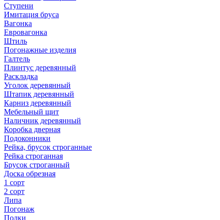
Ступени
Имитация бруса
Вагонка
Евровагонка
Штиль
Погонажные изделия
Галтель
Плинтус деревянный
Раскладка
Уголок деревянный
Штапик деревянный
Карниз деревянный
Мебельный щит
Наличник деревянный
Коробка дверная
Подоконники
Рейка, брусок строганные
Рейка строганная
Брусок строганный
Доска обрезная
1 сорт
2 сорт
Липа
Погонаж
Полки