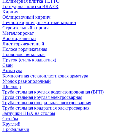
Полимерная плитка TETTO
Тротуарная плитка BRAER
Кирпич
Облицовочный кирпич
Печной кирпич , шамотный кирпич
Строительный кирпич
Металлопрокат
Ворота, калитки
Лист горячекатаный
Полоса горячекатаная
Проволока вязальная
Пруток (сталь квадратная)
Сваи
Арматура
Композитная стеклопластиковая арматура
Уголок равнополочный
Швеллер
Труба стальная круглая водогазопроводная (ВГП)
Труба стальная круглая электросварная
Труба стальная профильная электросварная
Труба стальная квадратная электросварная
Заглушки ПВХ на столбы
Столбы
Круглый
Профильный