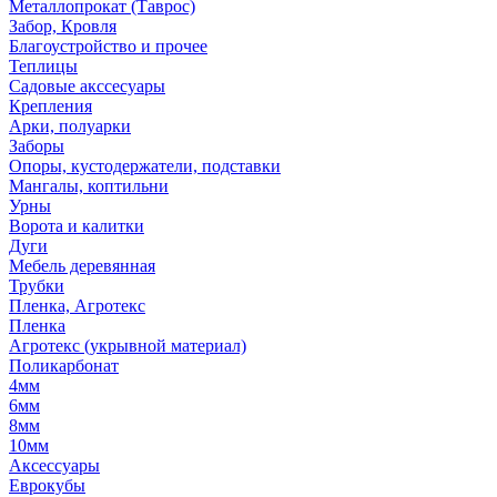
Металлопрокат (Таврос)
Забор, Кровля
Благоустройство и прочее
Теплицы
Садовые акссесуары
Крепления
Арки, полуарки
Заборы
Опоры, кустодержатели, подставки
Мангалы, коптильни
Урны
Ворота и калитки
Дуги
Мебель деревянная
Трубки
Пленка, Агротекс
Пленка
Агротекс (укрывной материал)
Поликарбонат
4мм
6мм
8мм
10мм
Аксессуары
Еврокубы