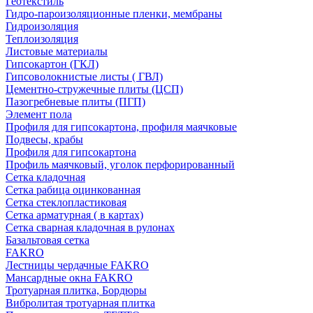
Геотекстиль
Гидро-пароизоляционные пленки, мембраны
Гидроизоляция
Теплоизоляция
Листовые материалы
Гипсокартон (ГКЛ)
Гипсоволокнистые листы ( ГВЛ)
Цементно-стружечные плиты (ЦСП)
Пазогребневые плиты (ПГП)
Элемент пола
Профиля для гипсокартона, профиля маячковые
Подвесы, крабы
Профиля для гипсокартона
Профиль маячковый, уголок перфорированный
Сетка кладочная
Сетка рабица оцинкованная
Сетка стеклопластиковая
Сетка арматурная ( в картах)
Сетка сварная кладочная в рулонах
Базальтовая сетка
FAKRO
Лестницы чердачные FAKRO
Мансардные окна FAKRO
Тротуарная плитка, Бордюры
Вибролитая тротуарная плитка