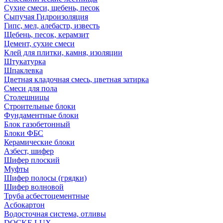
Сухие смеси, щебень, песок
Сыпучая Гидроизоляция
Гипс, мел, алебастр, известь
Щебень, песок, керамзит
Цемент, сухие смеси
Клей для плитки, камня, изоляции
Штукатурка
Шпаклевка
Цветная кладочная смесь, цветная затирка
Смеси для пола
Столешницы
Строительные блоки
Фундаментные блоки
Блок газобетонный
Блоки ФБС
Керамические блоки
Азбест, шифер
Шифер плоский
Муфты
Шифер полосы (грядки)
Шифер волновой
Труба асбестоцементные
Асбокартон
Водосточная система, отливы
DOCKE LUX