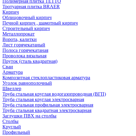
Полимерная плитка TETTO
Тротуарная плитка BRAER
Кирпич
Облицовочный кирпич
Печной кирпич , шамотный кирпич
Строительный кирпич
Металлопрокат
Ворота, калитки
Лист горячекатаный
Полоса горячекатаная
Проволока вязальная
Пруток (сталь квадратная)
Сваи
Арматура
Композитная стеклопластиковая арматура
Уголок равнополочный
Швеллер
Труба стальная круглая водогазопроводная (ВГП)
Труба стальная круглая электросварная
Труба стальная профильная электросварная
Труба стальная квадратная электросварная
Заглушки ПВХ на столбы
Столбы
Круглый
Профильный