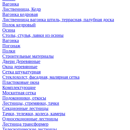
Вагонка
Лиственница, Кедр
Вагонка кедровая
Лиственница вагонка штиль, террасная, палубная доска
Полок кедровый
Осина
Столы, стулья, лавки из осины
Вагонка
Погонаж
Полки
Строительные материалы
Двери Деревянные
Окна деревянные
Сетка штукатурная
Стеклохолст, фасадная, малярная сетка
Пластиковые окна
Комплектующие
Москитная сетка
Подоконники, откосы
Лестницы, стремянки, тачки
Секционные лестницы
Тачки, тележки, колеса, камеры
Односекционные лестницы
Лестница трансформер
Телескопические лестницы