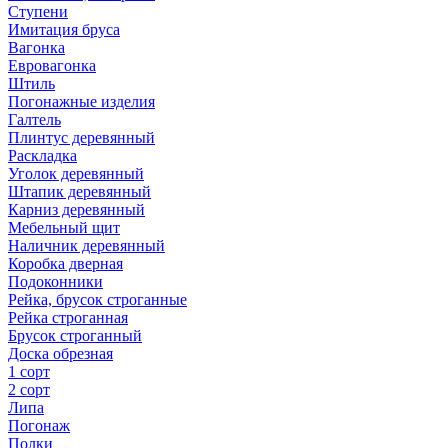
Ступени
Имитация бруса
Вагонка
Евровагонка
Штиль
Погонажные изделия
Галтель
Плинтус деревянный
Раскладка
Уголок деревянный
Штапик деревянный
Карниз деревянный
Мебельный щит
Наличник деревянный
Коробка дверная
Подоконники
Рейка, брусок строганные
Рейка строганная
Брусок строганный
Доска обрезная
1 сорт
2 сорт
Липа
Погонаж
Полки