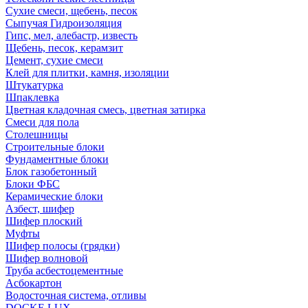
Сухие смеси, щебень, песок
Сыпучая Гидроизоляция
Гипс, мел, алебастр, известь
Щебень, песок, керамзит
Цемент, сухие смеси
Клей для плитки, камня, изоляции
Штукатурка
Шпаклевка
Цветная кладочная смесь, цветная затирка
Смеси для пола
Столешницы
Строительные блоки
Фундаментные блоки
Блок газобетонный
Блоки ФБС
Керамические блоки
Азбест, шифер
Шифер плоский
Муфты
Шифер полосы (грядки)
Шифер волновой
Труба асбестоцементные
Асбокартон
Водосточная система, отливы
DOCKE LUX