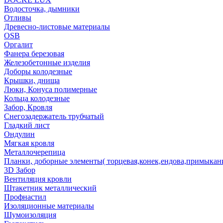
Водосточка, дымники
Отливы
Древесно-листовые материалы
OSB
Оргалит
Фанера березовая
Железобетонные изделия
Доборы колодезные
Крышки, днища
Люки, Конуса полимерные
Кольца колодезные
Забор, Кровля
Снегозадержатель трубчатый
Гладкий лист
Ондулин
Мягкая кровля
Металлочерепица
Планки, доборные элементы( торцевая,конек,ендова,примыкан
3D Забор
Вентиляция кровли
Штакетник металлический
Профнастил
Изоляционные материалы
Шумоизоляция