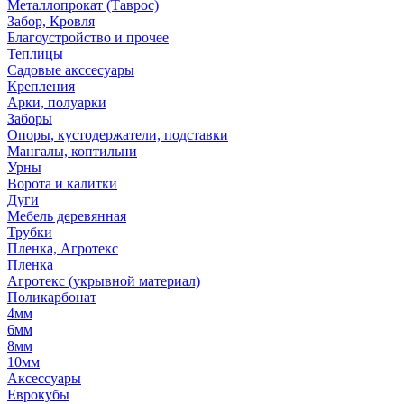
Металлопрокат (Таврос)
Забор, Кровля
Благоустройство и прочее
Теплицы
Садовые акссесуары
Крепления
Арки, полуарки
Заборы
Опоры, кустодержатели, подставки
Мангалы, коптильни
Урны
Ворота и калитки
Дуги
Мебель деревянная
Трубки
Пленка, Агротекс
Пленка
Агротекс (укрывной материал)
Поликарбонат
4мм
6мм
8мм
10мм
Аксессуары
Еврокубы