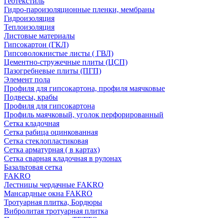
Геотекстиль
Гидро-пароизоляционные пленки, мембраны
Гидроизоляция
Теплоизоляция
Листовые материалы
Гипсокартон (ГКЛ)
Гипсоволокнистые листы ( ГВЛ)
Цементно-стружечные плиты (ЦСП)
Пазогребневые плиты (ПГП)
Элемент пола
Профиля для гипсокартона, профиля маячковые
Подвесы, крабы
Профиля для гипсокартона
Профиль маячковый, уголок перфорированный
Сетка кладочная
Сетка рабица оцинкованная
Сетка стеклопластиковая
Сетка арматурная ( в картах)
Сетка сварная кладочная в рулонах
Базальтовая сетка
FAKRO
Лестницы чердачные FAKRO
Мансардные окна FAKRO
Тротуарная плитка, Бордюры
Вибролитая тротуарная плитка