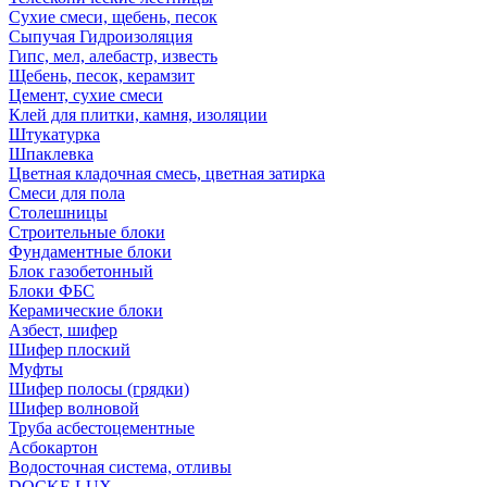
Сухие смеси, щебень, песок
Сыпучая Гидроизоляция
Гипс, мел, алебастр, известь
Щебень, песок, керамзит
Цемент, сухие смеси
Клей для плитки, камня, изоляции
Штукатурка
Шпаклевка
Цветная кладочная смесь, цветная затирка
Смеси для пола
Столешницы
Строительные блоки
Фундаментные блоки
Блок газобетонный
Блоки ФБС
Керамические блоки
Азбест, шифер
Шифер плоский
Муфты
Шифер полосы (грядки)
Шифер волновой
Труба асбестоцементные
Асбокартон
Водосточная система, отливы
DOCKE LUX