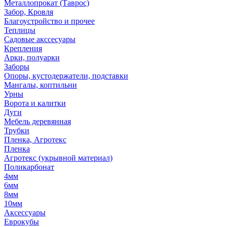
Металлопрокат (Таврос)
Забор, Кровля
Благоустройство и прочее
Теплицы
Садовые акссесуары
Крепления
Арки, полуарки
Заборы
Опоры, кустодержатели, подставки
Мангалы, коптильни
Урны
Ворота и калитки
Дуги
Мебель деревянная
Трубки
Пленка, Агротекс
Пленка
Агротекс (укрывной материал)
Поликарбонат
4мм
6мм
8мм
10мм
Аксессуары
Еврокубы