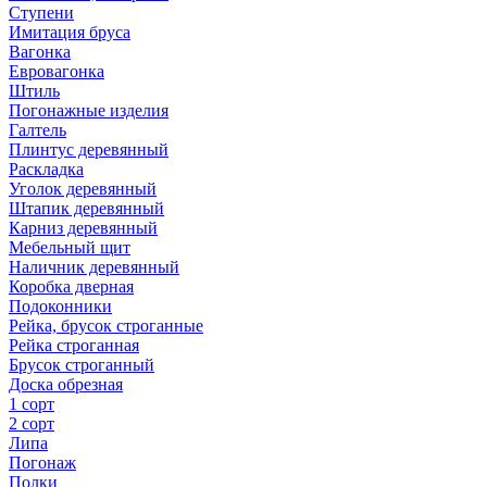
Ступени
Имитация бруса
Вагонка
Евровагонка
Штиль
Погонажные изделия
Галтель
Плинтус деревянный
Раскладка
Уголок деревянный
Штапик деревянный
Карниз деревянный
Мебельный щит
Наличник деревянный
Коробка дверная
Подоконники
Рейка, брусок строганные
Рейка строганная
Брусок строганный
Доска обрезная
1 сорт
2 сорт
Липа
Погонаж
Полки