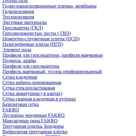
Геотекстиль
Гидро-пароизоляционные пленки, мембраны
Гидроизоляция
Теплоизоляция
Листовые материалы
Гипсокартон (ГКЛ)
Гипсоволокнистые листы ( ГВЛ)
Цементно-стружечные плиты (ЦСП)
Пазогребневые плиты (ПГП)
Элемент пола
Профиля для гипсокартона, профиля маячковые
Подвесы, крабы
Профиля для гипсокартона
Профиль маячковый, уголок перфорированный
Сетка кладочная
Сетка рабица оцинкованная
Сетка стеклопластиковая
Сетка арматурная ( в картах)
Сетка сварная кладочная в рулонах
Базальтовая сетка
FAKRO
Лестницы чердачные FAKRO
Мансардные окна FAKRO
Тротуарная плитка, Бордюры
Вибролитая тротуарная плитка