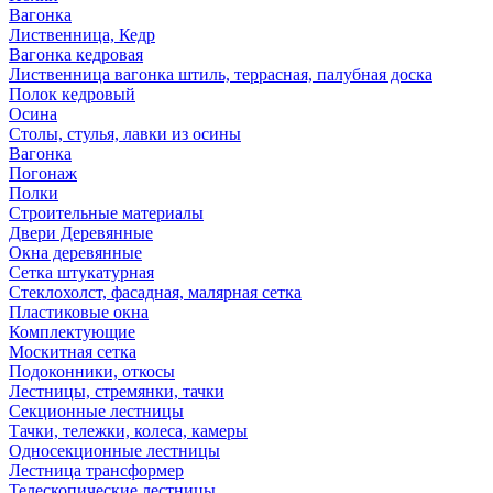
Вагонка
Лиственница, Кедр
Вагонка кедровая
Лиственница вагонка штиль, террасная, палубная доска
Полок кедровый
Осина
Столы, стулья, лавки из осины
Вагонка
Погонаж
Полки
Строительные материалы
Двери Деревянные
Окна деревянные
Сетка штукатурная
Стеклохолст, фасадная, малярная сетка
Пластиковые окна
Комплектующие
Москитная сетка
Подоконники, откосы
Лестницы, стремянки, тачки
Секционные лестницы
Тачки, тележки, колеса, камеры
Односекционные лестницы
Лестница трансформер
Телескопические лестницы