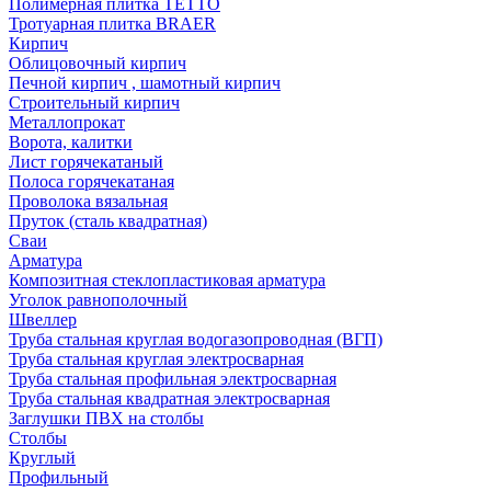
Полимерная плитка TETTO
Тротуарная плитка BRAER
Кирпич
Облицовочный кирпич
Печной кирпич , шамотный кирпич
Строительный кирпич
Металлопрокат
Ворота, калитки
Лист горячекатаный
Полоса горячекатаная
Проволока вязальная
Пруток (сталь квадратная)
Сваи
Арматура
Композитная стеклопластиковая арматура
Уголок равнополочный
Швеллер
Труба стальная круглая водогазопроводная (ВГП)
Труба стальная круглая электросварная
Труба стальная профильная электросварная
Труба стальная квадратная электросварная
Заглушки ПВХ на столбы
Столбы
Круглый
Профильный