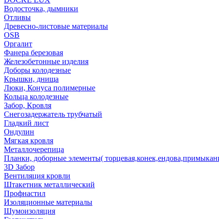
Водосточка, дымники
Отливы
Древесно-листовые материалы
OSB
Оргалит
Фанера березовая
Железобетонные изделия
Доборы колодезные
Крышки, днища
Люки, Конуса полимерные
Кольца колодезные
Забор, Кровля
Снегозадержатель трубчатый
Гладкий лист
Ондулин
Мягкая кровля
Металлочерепица
Планки, доборные элементы( торцевая,конек,ендова,примыкан
3D Забор
Вентиляция кровли
Штакетник металлический
Профнастил
Изоляционные материалы
Шумоизоляция