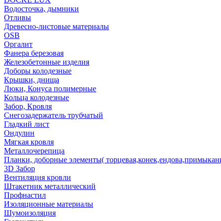
Водосточка, дымники
Отливы
Древесно-листовые материалы
OSB
Оргалит
Фанера березовая
Железобетонные изделия
Доборы колодезные
Крышки, днища
Люки, Конуса полимерные
Кольца колодезные
Забор, Кровля
Снегозадержатель трубчатый
Гладкий лист
Ондулин
Мягкая кровля
Металлочерепица
Планки, доборные элементы( торцевая,конек,ендова,примыкан
3D Забор
Вентиляция кровли
Штакетник металлический
Профнастил
Изоляционные материалы
Шумоизоляция