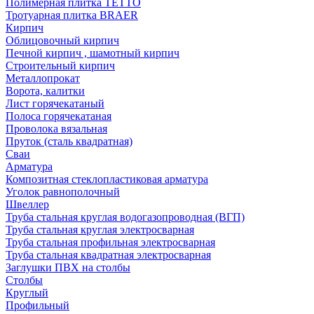
Полимерная плитка TETTO
Тротуарная плитка BRAER
Кирпич
Облицовочный кирпич
Печной кирпич , шамотный кирпич
Строительный кирпич
Металлопрокат
Ворота, калитки
Лист горячекатаный
Полоса горячекатаная
Проволока вязальная
Пруток (сталь квадратная)
Сваи
Арматура
Композитная стеклопластиковая арматура
Уголок равнополочный
Швеллер
Труба стальная круглая водогазопроводная (ВГП)
Труба стальная круглая электросварная
Труба стальная профильная электросварная
Труба стальная квадратная электросварная
Заглушки ПВХ на столбы
Столбы
Круглый
Профильный