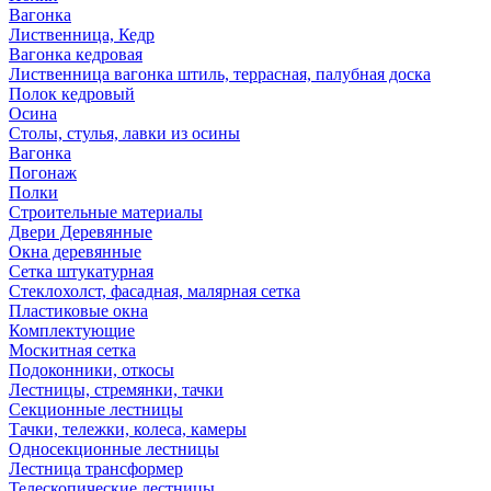
Вагонка
Лиственница, Кедр
Вагонка кедровая
Лиственница вагонка штиль, террасная, палубная доска
Полок кедровый
Осина
Столы, стулья, лавки из осины
Вагонка
Погонаж
Полки
Строительные материалы
Двери Деревянные
Окна деревянные
Сетка штукатурная
Стеклохолст, фасадная, малярная сетка
Пластиковые окна
Комплектующие
Москитная сетка
Подоконники, откосы
Лестницы, стремянки, тачки
Секционные лестницы
Тачки, тележки, колеса, камеры
Односекционные лестницы
Лестница трансформер
Телескопические лестницы