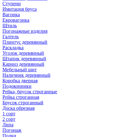
Ступени
Имитация бруса
Вагонка
Евровагонка
Штиль
Погонажные изделия
Галтель
Плинтус деревянный
Раскладка
Уголок деревянный
Штапик деревянный
Карниз деревянный
Мебельный щит
Наличник деревянный
Коробка дверная
Подоконники
Рейка, брусок строганные
Рейка строганная
Брусок строганный
Доска обрезная
1 сорт
2 сорт
Липа
Погонаж
Полки