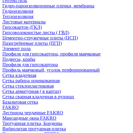
Геотекстиль
Гидро-пароизоляционные пленки, мембраны
Гидроизоляция
Теплоизоляция
Листовые материалы
Гипсокартон (ГКЛ)
Гипсоволокнистые листы ( ГВЛ)
Цементно-стружечные плиты (ЦСП)
Пазогребневые плиты (ПГП)
Элемент пола
Профиля для гипсокартона, профиля маячковые
Подвесы, крабы
Профиля для гипсокартона
Профиль маячковый, уголок перфорированный
Сетка кладочная
Сетка рабица оцинкованная
Сетка стеклопластиковая
Сетка арматурная ( в картах)
Сетка сварная кладочная в рулонах
Базальтовая сетка
FAKRO
Лестницы чердачные FAKRO
Мансардные окна FAKRO
Тротуарная плитка, Бордюры
Вибролитая тротуарная плитка