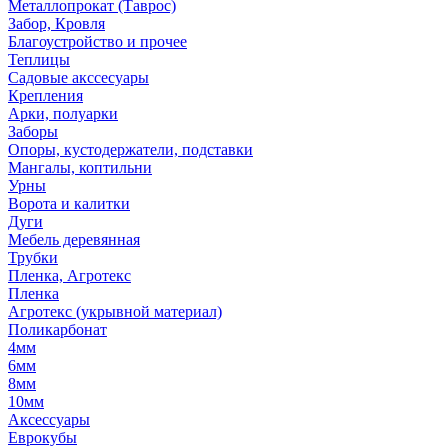
Металлопрокат (Таврос)
Забор, Кровля
Благоустройство и прочее
Теплицы
Садовые акссесуары
Крепления
Арки, полуарки
Заборы
Опоры, кустодержатели, подставки
Мангалы, коптильни
Урны
Ворота и калитки
Дуги
Мебель деревянная
Трубки
Пленка, Агротекс
Пленка
Агротекс (укрывной материал)
Поликарбонат
4мм
6мм
8мм
10мм
Аксессуары
Еврокубы