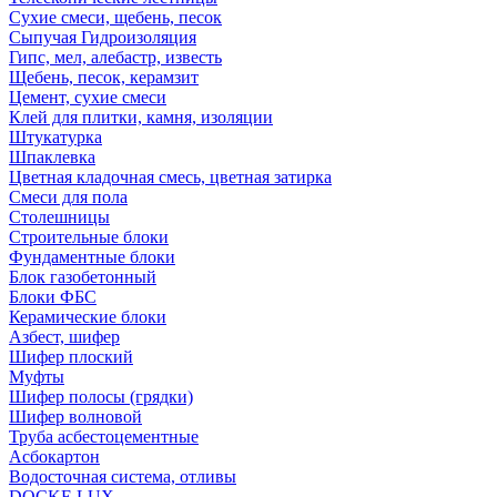
Сухие смеси, щебень, песок
Сыпучая Гидроизоляция
Гипс, мел, алебастр, известь
Щебень, песок, керамзит
Цемент, сухие смеси
Клей для плитки, камня, изоляции
Штукатурка
Шпаклевка
Цветная кладочная смесь, цветная затирка
Смеси для пола
Столешницы
Строительные блоки
Фундаментные блоки
Блок газобетонный
Блоки ФБС
Керамические блоки
Азбест, шифер
Шифер плоский
Муфты
Шифер полосы (грядки)
Шифер волновой
Труба асбестоцементные
Асбокартон
Водосточная система, отливы
DOCKE LUX