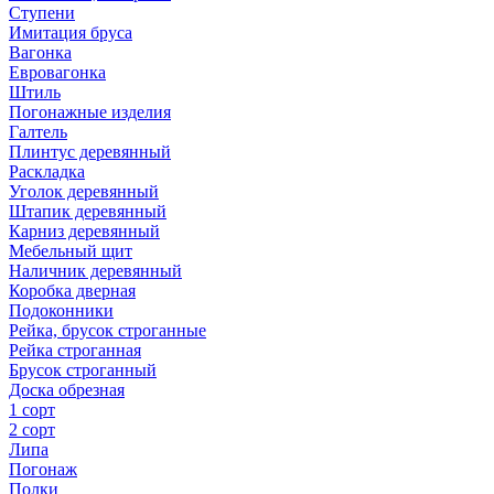
Ступени
Имитация бруса
Вагонка
Евровагонка
Штиль
Погонажные изделия
Галтель
Плинтус деревянный
Раскладка
Уголок деревянный
Штапик деревянный
Карниз деревянный
Мебельный щит
Наличник деревянный
Коробка дверная
Подоконники
Рейка, брусок строганные
Рейка строганная
Брусок строганный
Доска обрезная
1 сорт
2 сорт
Липа
Погонаж
Полки