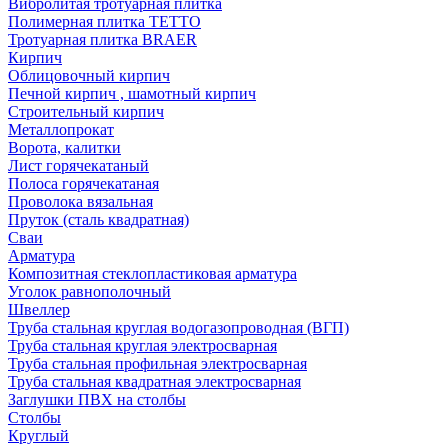
Вибролитая тротуарная плитка
Полимерная плитка TETTO
Тротуарная плитка BRAER
Кирпич
Облицовочный кирпич
Печной кирпич , шамотный кирпич
Строительный кирпич
Металлопрокат
Ворота, калитки
Лист горячекатаный
Полоса горячекатаная
Проволока вязальная
Пруток (сталь квадратная)
Сваи
Арматура
Композитная стеклопластиковая арматура
Уголок равнополочный
Швеллер
Труба стальная круглая водогазопроводная (ВГП)
Труба стальная круглая электросварная
Труба стальная профильная электросварная
Труба стальная квадратная электросварная
Заглушки ПВХ на столбы
Столбы
Круглый