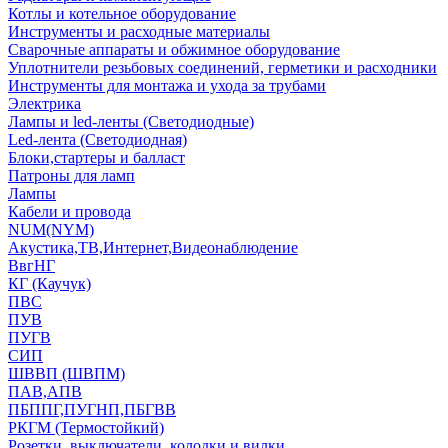
Котлы и котельное оборудование
Инструменты и расходные материалы
Сварочные аппараты и обжимное оборудование
Уплотнители резьбовых соединений, герметики и расходники
Инструменты для монтажа и ухода за трубами
Электрика
Лампы и led-ленты (Светодиодные)
Led-лента (Светодиодная)
Блоки,стартеры и балласт
Патроны для ламп
Лампы
Кабели и провода
NUM(NYM)
Акустика,ТВ,Интернет,Видеонаблюдение
ВвгНГ
КГ (Каучук)
ПВС
ПУВ
ПУГВ
СИП
ШВВП (ШВПМ)
ПАВ,АПВ
ПБППГ,ПУГНП,ПБГВВ
РКГМ (Термостойкий)
Розетки, выключатели, колодки и вилки