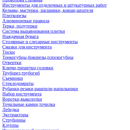
Инструменты для отделочных и штукатурных работ
Кельмы, мастерки, расшивки, ковши,шпателя
Плиткорезы
Алюминиевые правила
Терки, полутерки
Система выравнивания плитки
Наждачная бумага
Столярные и слесарные инструменты
Смазки для инструмента
Тиски
Тонкогубцы,бокорезы,плоскогубцы
Отвертки
Ключи,трещетки,головки
Труборез,трубогиб
Съемники
Стеклодомраты
Рубанки,резаки,рашпили,напильники
Набор инструмента
Воротки,выколотки
Точильные камни,точилка
Лебедки
Экстракторы
Струбцины
Клуппы