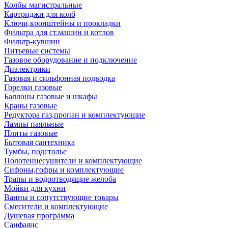
Колбы магистральные
Картриджи для колб
Ключи,кронштейны и прокладки
Фильтра для ст.машин и котлов
Фильтр-кувшин
Питьевые системы
Газовое оборудование и подключение
Диэлектрики
Газовая и сильфонная подводка
Горелки газовые
Баллоны газовые и шкафы
Краны газовые
Редуктора газ,пропан и комплектующие
Лампы паяльные
Плиты газовые
Бытовая сантехника
Тумбы, подстолье
Полотенцесушители и комплектующие
Сифоны,гофры и комплектующие
Трапы и водоотводящие желоба
Мойки для кухни
Ванны и сопутствующие товары
Смесители и комплектующие
Душевая программа
Санфаянс