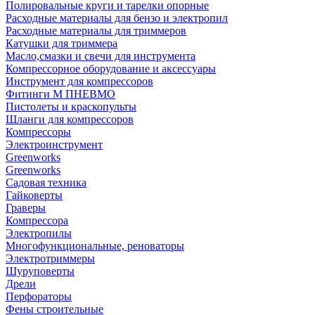
Полировальные круги и тарелки опорные
Расходные материалы для бензо и электропил
Расходные материалы для триммеров
Катушки для триммера
Масло,смазки и свечи для инструмента
Компрессорное оборудование и аксессуары
Инструмент для компрессоров
Фитинги М ПНЕВМО
Пистолеты и краскопульты
Шланги для компрессоров
Компрессоры
Электроинструмент
Greenworks
Greenworks
Садовая техника
Гайковерты
Граверы
Компрессора
Электропилы
Многофункциональные, реноваторы
Электротриммеры
Шуруповерты
Дрели
Перфораторы
Фены строительные