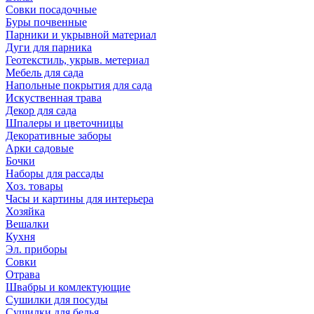
Совки посадочные
Буры почвенные
Парники и укрывной материал
Дуги для парника
Геотекстиль, укрыв. метериал
Мебель для сада
Напольные покрытия для сада
Искуственная трава
Декор для сада
Шпалеры и цветочницы
Декоративные заборы
Арки садовые
Бочки
Наборы для рассады
Хоз. товары
Часы и картины для интерьера
Хозяйка
Вешалки
Кухня
Эл. приборы
Совки
Отрава
Швабры и комлектующие
Сушилки для посуды
Сушилки для белья