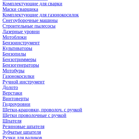
Комплектующие для сварки
Маски сварщика
Комплектующие для газонокосилок
Снегоуборочные машины
Строительные пылесосы
Лазерные уровни
Мотоблоки
Бензоинструмент
Культиваторы
Бензопилы
Бензотриммеры
Бензогенераторы
Мотобуры
Газонокосилки
Ручной инструмент
Долото
Верстаки
Винтоверты
Гидроуровни
Щетки-крацовки, проволоч. с ручкой
Щетки проволочные с ручкой
Шпателя
Резиновые шпателя
Зубчатые шпателя
Ручки для валиков