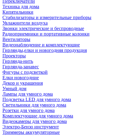
Переключатели
Техника для дома
Кипятильники
Стабилизаторы и измерительные приборы
Увлажнители воздуха
Звонки электрические и беспроводные
Радиоприемники и портативные колонки
Вентиляторы
Видеонаблюдение и комплектующие
Гирлянды,елки и новогодняя продукция
Проекторы
Гирлянда-нить
Гирлянда-занавес
Фигуры с подсветкой
Елки новогодние
Декор и украшения
Умный дом
Лампы для умного дома
Подсветка LED для умного дома
Светильники для умного дома
Розетки для умного дома
Комплектующие для умного дома
Видеокамеры для умного дома
Электро-Бензо инструмент
Триммеры аккумуляторные