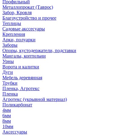
Профильный
Металлопрокат (Таврос)
Забор, Кровля
Благоустройство и прочее
Теплицы
Садовые акссесуары
Крепления
Арки, полуарки
Заборы
Опоры, кустодержатели, подставки
Мангалы, коптильни
Урны
Ворота и калитки
Дуги
Мебель деревянная
Трубки
Пленка, Агротекс
Пленка
Агротекс (укрывной материал)
Поликарбонат
4мм
6мм
8мм
10мм
Аксессуары