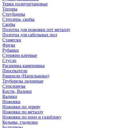
Терки полиуретановые
Топоры
Струбцины
Степлера, скобы
Скобы
Полотна для ножовки пот металлу
Полотна для сабельных пил
Стамески
Фрезы
Рубанки
Стержни клеевые
Стусло
Расшивка каменщика
Просекатели
Рашпили (Напильники)
Труборезы ладонные
Стеклорезы
Кисти, Валики
Валики
Ножовки
Ножовки по дереву
Ножовки по металлу
Ножовки по пено и газоблоку
Кельмы, гладилки
Болторезы