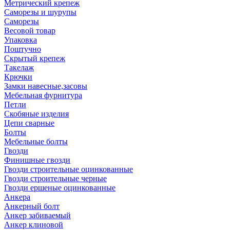
Метрический крепеж
Саморезы и шурупы
Саморезы
Весовой товар
Упаковка
Поштучно
Скрытый крепеж
Такелаж
Крючки
Замки навесные,засовы
Мебельная фурнитура
Петли
Скобяные изделия
Цепи сварные
Болты
Мебельные болты
Гвозди
Финишные гвозди
Гвозди строительные оцинкованные
Гвозди строительные черные
Гвозди ершеные оцинкованные
Анкера
Анкерный болт
Анкер забиваемый
Анкер клиновой