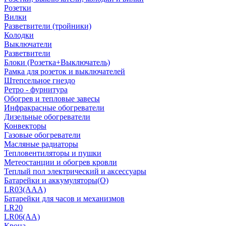
Розетки
Вилки
Разветвители (тройники)
Колодки
Выключатели
Разветвители
Блоки (Розетка+Выключатель)
Рамка для розеток и выключателей
Штепсельное гнездо
Ретро - фурнитура
Обогрев и тепловые завесы
Инфракрасные обогреватели
Дизельные обогреватели
Конвекторы
Газовые обогреватели
Масляные радиаторы
Тепловентиляторы и пушки
Метеостанции и обогрев кровли
Теплый пол электрический и аксессуары
Батарейки и аккумуляторы(О)
LR03(AAA)
Батарейки для часов и механизмов
LR20
LR06(AA)
Крона