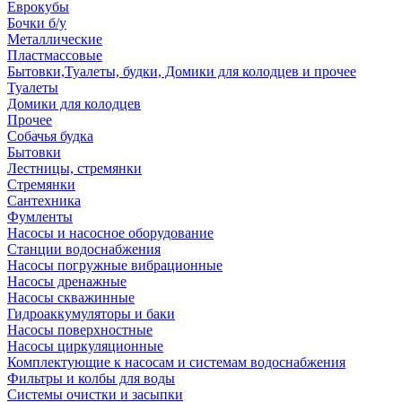
Еврокубы
Бочки б/у
Металлические
Пластмассовые
Бытовки,Туалеты, будки, Домики для колодцев и прочее
Туалеты
Домики для колодцев
Прочее
Собачья будка
Бытовки
Лестницы, стремянки
Стремянки
Сантехника
Фумленты
Насосы и насосное оборудование
Станции водоснабжения
Насосы погружные вибрационные
Насосы дренажные
Насосы скважинные
Гидроаккумуляторы и баки
Насосы поверхностные
Насосы циркуляционные
Комплектующие к насосам и системам водоснабжения
Фильтры и колбы для воды
Системы очистки и засыпки