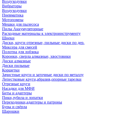
Воздуходувки
Вибраторы
Воздуходувки
Пневматика
Мотопомпы
Мешки для пылесоса
Пилы Аккумуляторные
Расходные материалы к электроинструменту
Шнеки
Диски, круги отрезные, пильные диски по дер.
Миксера для смесей
Полотна для лобзика
Коронки, сверла алмазные, хвостовики
Диски алмазные
Диски пильные
Корщетки
Зачистные круги и заточные диски по металлу
Лепестковые круги,абразив,опорные тарелки
Отрезные круги
Насадки для МФИ
Биты и адаптеры
Пики,зубила и лопатки
Переходники,адаптеры и патроны
Буры и свёрла
Шарошки