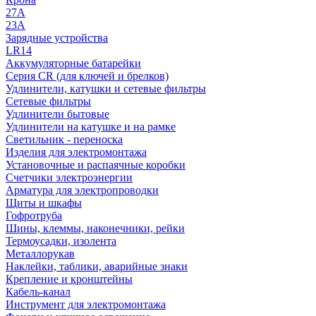
27A
23A
Зарядные устройства
LR14
Аккумуляторные батарейки
Серия CR (для ключей и брелков)
Удлинители, катушки и сетевые фильтры
Сетевые фильтры
Удлинители бытовые
Удлинители на катушке и на рамке
Светильник - переноска
Изделия для электромонтажа
Установочные и распаячные коробки
Счетчики электроэнергии
Арматура для электропроводки
Щиты и шкафы
Гофротруба
Шины, клеммы, наконечники, рейки
Термоусадки, изолента
Металлорукав
Наклейки, таблики, аварийные знаки
Крепление и кронштейны
Кабель-канал
Инструмент для электромонтажа