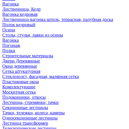
Вагонка
Лиственница, Кедр
Вагонка кедровая
Лиственница вагонка штиль, террасная, палубная доска
Полок кедровый
Осина
Столы, стулья, лавки из осины
Вагонка
Погонаж
Полки
Строительные материалы
Двери Деревянные
Окна деревянные
Сетка штукатурная
Стеклохолст, фасадная, малярная сетка
Пластиковые окна
Комплектующие
Москитная сетка
Подоконники, откосы
Лестницы, стремянки, тачки
Секционные лестницы
Тачки, тележки, колеса, камеры
Односекционные лестницы
Лестница трансформер
Телескопические лестницы