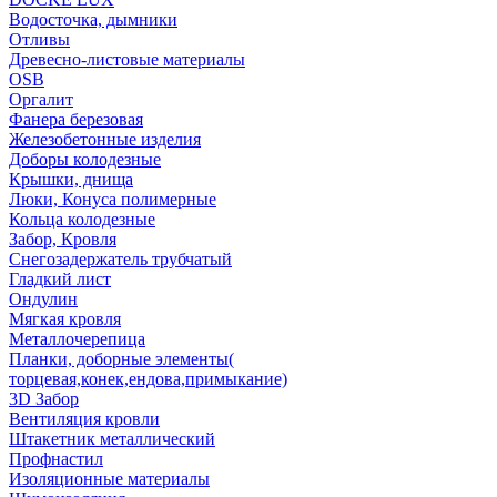
Водосточка, дымники
Отливы
Древесно-листовые материалы
OSB
Оргалит
Фанера березовая
Железобетонные изделия
Доборы колодезные
Крышки, днища
Люки, Конуса полимерные
Кольца колодезные
Забор, Кровля
Снегозадержатель трубчатый
Гладкий лист
Ондулин
Мягкая кровля
Металлочерепица
Планки, доборные элементы(
торцевая,конек,ендова,примыкание)
3D Забор
Вентиляция кровли
Штакетник металлический
Профнастил
Изоляционные материалы