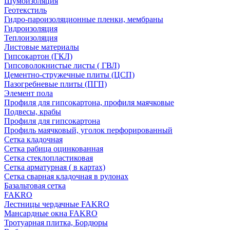
Шумоизоляция
Геотекстиль
Гидро-пароизоляционные пленки, мембраны
Гидроизоляция
Теплоизоляция
Листовые материалы
Гипсокартон (ГКЛ)
Гипсоволокнистые листы ( ГВЛ)
Цементно-стружечные плиты (ЦСП)
Пазогребневые плиты (ПГП)
Элемент пола
Профиля для гипсокартона, профиля маячковые
Подвесы, крабы
Профиля для гипсокартона
Профиль маячковый, уголок перфорированный
Сетка кладочная
Сетка рабица оцинкованная
Сетка стеклопластиковая
Сетка арматурная ( в картах)
Сетка сварная кладочная в рулонах
Базальтовая сетка
FAKRO
Лестницы чердачные FAKRO
Мансардные окна FAKRO
Тротуарная плитка, Бордюры