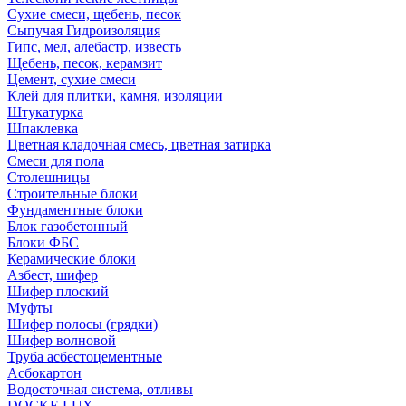
Сухие смеси, щебень, песок
Сыпучая Гидроизоляция
Гипс, мел, алебастр, известь
Щебень, песок, керамзит
Цемент, сухие смеси
Клей для плитки, камня, изоляции
Штукатурка
Шпаклевка
Цветная кладочная смесь, цветная затирка
Смеси для пола
Столешницы
Строительные блоки
Фундаментные блоки
Блок газобетонный
Блоки ФБС
Керамические блоки
Азбест, шифер
Шифер плоский
Муфты
Шифер полосы (грядки)
Шифер волновой
Труба асбестоцементные
Асбокартон
Водосточная система, отливы
DOCKE LUX