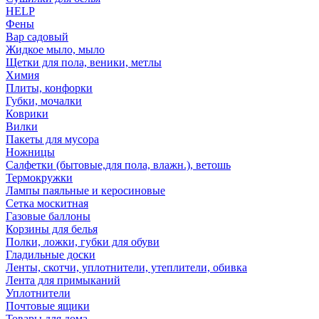
HELP
Фены
Вар садовый
Жидкое мыло, мыло
Щетки для пола, веники, метлы
Химия
Плиты, конфорки
Губки, мочалки
Коврики
Вилки
Пакеты для мусора
Ножницы
Салфетки (бытовые,для пола, влажн.), ветошь
Термокружки
Лампы паяльные и керосиновые
Сетка москитная
Газовые баллоны
Корзины для белья
Полки, ложки, губки для обуви
Гладильные доски
Ленты, скотчи, уплотнители, утеплители, обивка
Лента для примыканий
Уплотнители
Почтовые ящики
Товары для дома