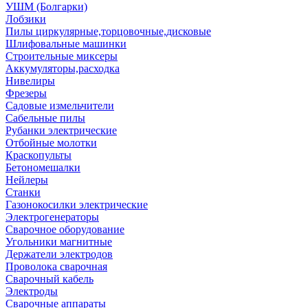
УШМ (Болгарки)
Лобзики
Пилы циркулярные,торцовочные,дисковые
Шлифовальные машинки
Строительные миксеры
Аккумуляторы,расходка
Нивелиры
Фрезеры
Садовые измельчители
Сабельные пилы
Рубанки электрические
Отбойные молотки
Краскопульты
Бетономешалки
Нейлеры
Станки
Газонокосилки электрические
Электрогенераторы
Сварочное оборудование
Угольники магнитные
Держатели электродов
Проволока сварочная
Сварочный кабель
Электроды
Сварочные аппараты