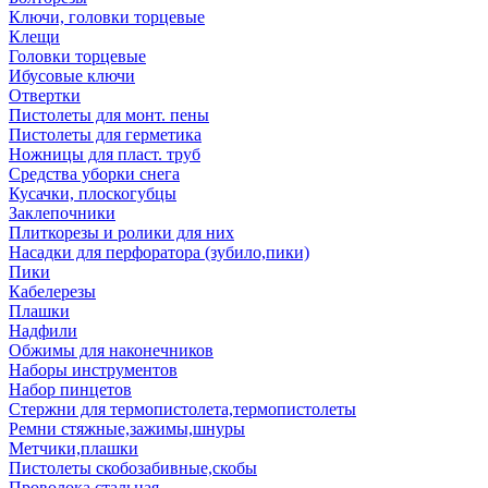
Ключи, головки торцевые
Клещи
Головки торцевые
Ибусовые ключи
Отвертки
Пистолеты для монт. пены
Пистолеты для герметика
Ножницы для пласт. труб
Средства уборки снега
Кусачки, плоскогубцы
Заклепочники
Плиткорезы и ролики для них
Насадки для перфоратора (зубило,пики)
Пики
Кабелерезы
Плашки
Надфили
Обжимы для наконечников
Наборы инструментов
Набор пинцетов
Стержни для термопистолета,термопистолеты
Ремни стяжные,зажимы,шнуры
Метчики,плашки
Пистолеты скобозабивные,скобы
Проволока стальная