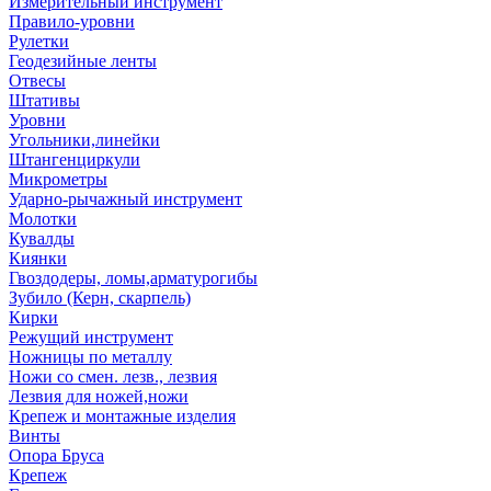
Измерительный инструмент
Правило-уровни
Рулетки
Геодезийные ленты
Отвесы
Штативы
Уровни
Угольники,линейки
Штангенциркули
Микрометры
Ударно-рычажный инструмент
Молотки
Кувалды
Киянки
Гвоздодеры, ломы,арматурогибы
Зубило (Керн, скарпель)
Кирки
Режущий инструмент
Ножницы по металлу
Ножи со смен. лезв., лезвия
Лезвия для ножей,ножи
Крепеж и монтажные изделия
Винты
Опора Бруса
Крепеж