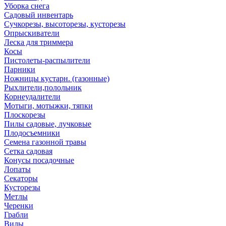
Уборка снега
Садовый инвентарь
Сучкорезы, высоторезы, кусторезы
Опрыскиватели
Леска для триммера
Косы
Пистолеты-распылители
Парники
Ножницы кустарн. (газонные)
Рыхлители,полольник
Корнеудалители
Мотыги, мотыжки, тяпки
Плоскорезы
Пилы садовые, лучковые
Плодосъемники
Семена газонной травы
Сетка садовая
Конусы посадочные
Лопаты
Секаторы
Кусторезы
Метлы
Черенки
Грабли
Вилы