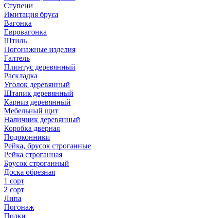
Ступени
Имитация бруса
Вагонка
Евровагонка
Штиль
Погонажные изделия
Галтель
Плинтус деревянный
Раскладка
Уголок деревянный
Штапик деревянный
Карниз деревянный
Мебельный щит
Наличник деревянный
Коробка дверная
Подоконники
Рейка, брусок строганные
Рейка строганная
Брусок строганный
Доска обрезная
1 сорт
2 сорт
Липа
Погонаж
Полки