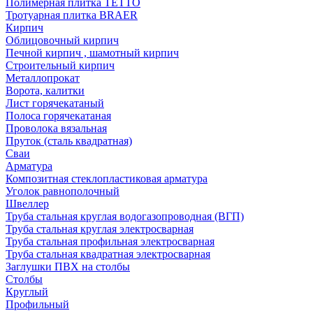
Полимерная плитка TETTO
Тротуарная плитка BRAER
Кирпич
Облицовочный кирпич
Печной кирпич , шамотный кирпич
Строительный кирпич
Металлопрокат
Ворота, калитки
Лист горячекатаный
Полоса горячекатаная
Проволока вязальная
Пруток (сталь квадратная)
Сваи
Арматура
Композитная стеклопластиковая арматура
Уголок равнополочный
Швеллер
Труба стальная круглая водогазопроводная (ВГП)
Труба стальная круглая электросварная
Труба стальная профильная электросварная
Труба стальная квадратная электросварная
Заглушки ПВХ на столбы
Столбы
Круглый
Профильный