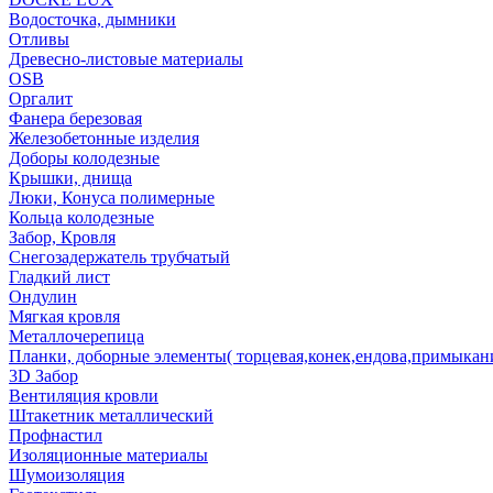
Водосточка, дымники
Отливы
Древесно-листовые материалы
OSB
Оргалит
Фанера березовая
Железобетонные изделия
Доборы колодезные
Крышки, днища
Люки, Конуса полимерные
Кольца колодезные
Забор, Кровля
Снегозадержатель трубчатый
Гладкий лист
Ондулин
Мягкая кровля
Металлочерепица
Планки, доборные элементы( торцевая,конек,ендова,примыкан
3D Забор
Вентиляция кровли
Штакетник металлический
Профнастил
Изоляционные материалы
Шумоизоляция