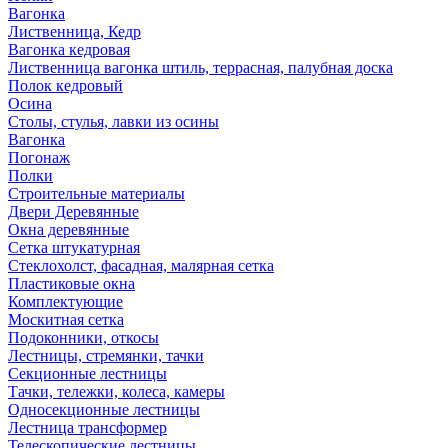
Вагонка
Лиственница, Кедр
Вагонка кедровая
Лиственница вагонка штиль, террасная, палубная доска
Полок кедровый
Осина
Столы, стулья, лавки из осины
Вагонка
Погонаж
Полки
Строительные материалы
Двери Деревянные
Окна деревянные
Сетка штукатурная
Стеклохолст, фасадная, малярная сетка
Пластиковые окна
Комплектующие
Москитная сетка
Подоконники, откосы
Лестницы, стремянки, тачки
Секционные лестницы
Тачки, тележки, колеса, камеры
Односекционные лестницы
Лестница трансформер
Телескопические лестницы