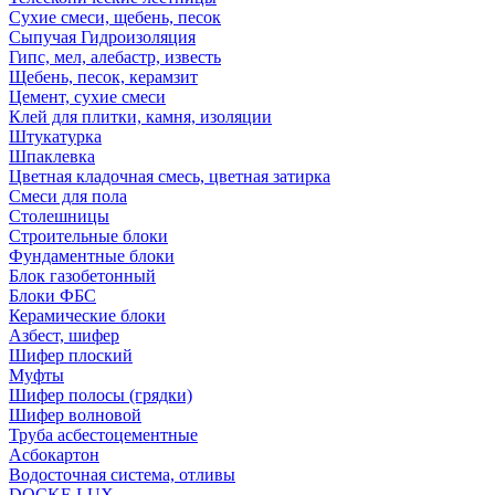
Сухие смеси, щебень, песок
Сыпучая Гидроизоляция
Гипс, мел, алебастр, известь
Щебень, песок, керамзит
Цемент, сухие смеси
Клей для плитки, камня, изоляции
Штукатурка
Шпаклевка
Цветная кладочная смесь, цветная затирка
Смеси для пола
Столешницы
Строительные блоки
Фундаментные блоки
Блок газобетонный
Блоки ФБС
Керамические блоки
Азбест, шифер
Шифер плоский
Муфты
Шифер полосы (грядки)
Шифер волновой
Труба асбестоцементные
Асбокартон
Водосточная система, отливы
DOCKE LUX