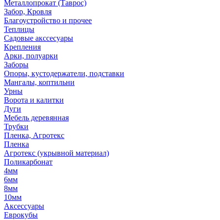
Металлопрокат (Таврос)
Забор, Кровля
Благоустройство и прочее
Теплицы
Садовые акссесуары
Крепления
Арки, полуарки
Заборы
Опоры, кустодержатели, подставки
Мангалы, коптильни
Урны
Ворота и калитки
Дуги
Мебель деревянная
Трубки
Пленка, Агротекс
Пленка
Агротекс (укрывной материал)
Поликарбонат
4мм
6мм
8мм
10мм
Аксессуары
Еврокубы