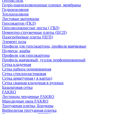
Геотекстиль
Гидро-пароизоляционные пленки, мембраны
Гидроизоляция
Теплоизоляция
Листовые материалы
Гипсокартон (ГКЛ)
Гипсоволокнистые листы ( ГВЛ)
Цементно-стружечные плиты (ЦСП)
Пазогребневые плиты (ПГП)
Элемент пола
Профиля для гипсокартона, профиля маячковые
Подвесы, крабы
Профиля для гипсокартона
Профиль маячковый, уголок перфорированный
Сетка кладочная
Сетка рабица оцинкованная
Сетка стеклопластиковая
Сетка арматурная ( в картах)
Сетка сварная кладочная в рулонах
Базальтовая сетка
FAKRO
Лестницы чердачные FAKRO
Мансардные окна FAKRO
Тротуарная плитка, Бордюры
Вибролитая тротуарная плитка