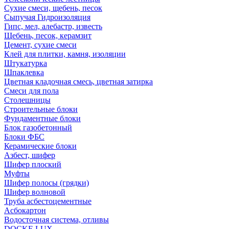
Сухие смеси, щебень, песок
Сыпучая Гидроизоляция
Гипс, мел, алебастр, известь
Щебень, песок, керамзит
Цемент, сухие смеси
Клей для плитки, камня, изоляции
Штукатурка
Шпаклевка
Цветная кладочная смесь, цветная затирка
Смеси для пола
Столешницы
Строительные блоки
Фундаментные блоки
Блок газобетонный
Блоки ФБС
Керамические блоки
Азбест, шифер
Шифер плоский
Муфты
Шифер полосы (грядки)
Шифер волновой
Труба асбестоцементные
Асбокартон
Водосточная система, отливы
DOCKE LUX