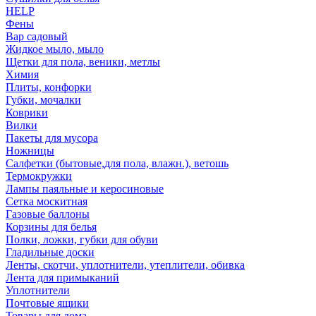
HELP
Фены
Вар садовый
Жидкое мыло, мыло
Щетки для пола, веники, метлы
Химия
Плиты, конфорки
Губки, мочалки
Коврики
Вилки
Пакеты для мусора
Ножницы
Салфетки (бытовые,для пола, влажн.), ветошь
Термокружки
Лампы паяльные и керосиновые
Сетка москитная
Газовые баллоны
Корзины для белья
Полки, ложки, губки для обуви
Гладильные доски
Ленты, скотчи, уплотнители, утеплители, обивка
Лента для примыканий
Уплотнители
Почтовые ящики
Товары для дома