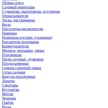
Уборка снега
Садовый инвентарь
Сучкорезы, высоторезы, кусторезы
Опрыскиватели
Леска для триммера
Косы
Пистолеты-распылители
Парники
Ножницы кустарн. (газонные)
Рыхлители,полольник
Корнеудалители
Мотыги, мотыжки, тяпки
Плоскорезы
Пилы садовые, лучковые
Плодосъемники
Семена газонной травы
Сетка садовая
Конусы посадочные
Лопаты
Секаторы
Кусторезы
Метлы
Черенки
Грабли
Вилы