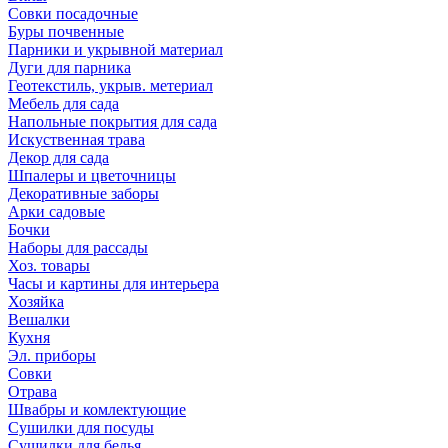
Совки посадочные
Буры почвенные
Парники и укрывной материал
Дуги для парника
Геотекстиль, укрыв. метериал
Мебель для сада
Напольные покрытия для сада
Искуственная трава
Декор для сада
Шпалеры и цветочницы
Декоративные заборы
Арки садовые
Бочки
Наборы для рассады
Хоз. товары
Часы и картины для интерьера
Хозяйка
Вешалки
Кухня
Эл. приборы
Совки
Отрава
Швабры и комлектующие
Сушилки для посуды
Сушилки для белья