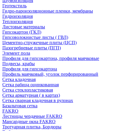
Шумоизоляция
Геотекстиль
Гидро-пароизоляционные пленки, мембраны
Гидроизоляция
Теплоизоляция
Листовые материалы
Гипсокартон (ГКЛ)
Гипсоволокнистые листы ( ГВЛ)
Цементно-стружечные плиты (ЦСП)
Пазогребневые плиты (ПГП)
Элемент пола
Профиля для гипсокартона, профиля маячковые
Подвесы, крабы
Профиля для гипсокартона
Профиль маячковый, уголок перфорированный
Сетка кладочная
Сетка рабица оцинкованная
Сетка стеклопластиковая
Сетка арматурная ( в картах)
Сетка сварная кладочная в рулонах
Базальтовая сетка
FAKRO
Лестницы чердачные FAKRO
Мансардные окна FAKRO
Тротуарная плитка, Бордюры