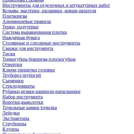
Инструменты для отделочных и штукатурных работ
Кельмы, мастерки, расшивки, ковши,шпателя
Плиткорезы
Алюминиевые правила
Терки, полутерки
Система выравнивания плитки
Наждачная бумага
Столярные и слесарные инструменты
Смазки для инструмента
Тиски
Тонкогубцы,бокорезы,плоскогубцы
Отвертки
Ключи,трещетки,головки
Труборез,трубогиб
Съемники
Стеклодомраты
Рубанки,резаки,рашпили,напильники
Набор инструмента
Воротки,выколотки
Точильные камни,точилка
Лебедки
Экстракторы
Струбцины
Клуппы