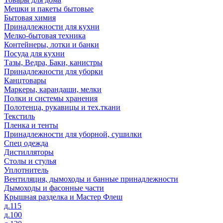
Мешки и пакеты бытовые
Бытовая химия
Принадлежности для кухни
Мелко-бытовая техника
Контейнеры, лотки и банки
Посуда для кухни
Тазы, Ведра, Баки, канистры
Принадлежности для уборки
Канцтовары
Маркеры, карандаши, мелки
Полки и системы хранения
Полотенца, рукавицы и тех.ткани
Текстиль
Пленка и тенты
Принадлежности для уборной, сушилки
Спец одежда
Дистилляторы
Столы и стулья
Уплотнитель
Вентиляция, дымоходы и банные принадлежности
Дымоходы и фасонные части
Крышная разделка и Мастер Флеш
д.115
д.100