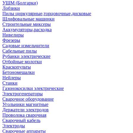
УШМ (Болгарки)
Лобзики
Пилы циркулярные,торцовочные,дисковые
Шлифовальные машинки
Строительные миксеры
Аккумуляторы,расходка
Нивелиры
Фрезеры
Садовые измельчители
Сабельные пилы
Рубанки электрические
Отбойные молотки
Краскопульты
Бетономешалки
Нейлеры
Станки
Газонокосилки электрические
Электрогенераторы
Сварочное оборудование
Угольники магнитные
Держатели электродов
Проволока сварочная
Сварочный кабель
Электроды
Сварочные аппараты