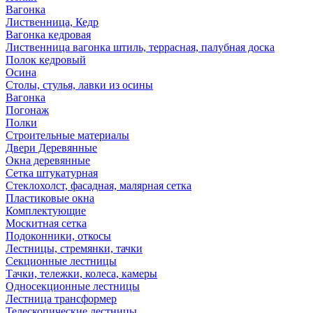
Вагонка
Лиственница, Кедр
Вагонка кедровая
Лиственница вагонка штиль, террасная, палубная доска
Полок кедровый
Осина
Столы, стулья, лавки из осины
Вагонка
Погонаж
Полки
Строительные материалы
Двери Деревянные
Окна деревянные
Сетка штукатурная
Стеклохолст, фасадная, малярная сетка
Пластиковые окна
Комплектующие
Москитная сетка
Подоконники, откосы
Лестницы, стремянки, тачки
Секционные лестницы
Тачки, тележки, колеса, камеры
Односекционные лестницы
Лестница трансформер
Телескопические лестницы