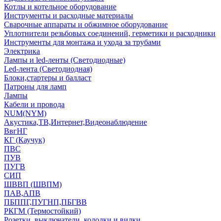
Котлы и котельное оборудование
Инструменты и расходные материалы
Сварочные аппараты и обжимное оборудование
Уплотнители резьбовых соединений, герметики и расходники
Инструменты для монтажа и ухода за трубами
Электрика
Лампы и led-ленты (Светодиодные)
Led-лента (Светодиодная)
Блоки,стартеры и балласт
Патроны для ламп
Лампы
Кабели и провода
NUM(NYM)
Акустика,ТВ,Интернет,Видеонаблюдение
ВвгНГ
КГ (Каучук)
ПВС
ПУВ
ПУГВ
СИП
ШВВП (ШВПМ)
ПАВ,АПВ
ПБППГ,ПУГНП,ПБГВВ
РКГМ (Термостойкий)
Розетки, выключатели, колодки и вилки