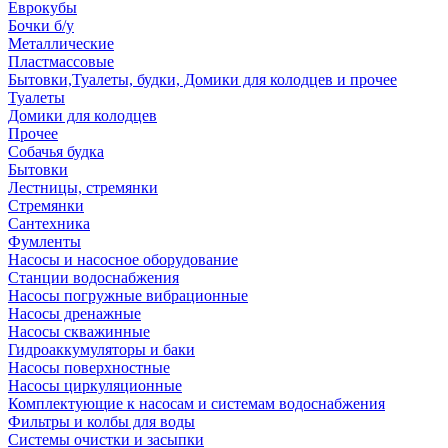
Еврокубы
Бочки б/у
Металлические
Пластмассовые
Бытовки,Туалеты, будки, Домики для колодцев и прочее
Туалеты
Домики для колодцев
Прочее
Собачья будка
Бытовки
Лестницы, стремянки
Стремянки
Сантехника
Фумленты
Насосы и насосное оборудование
Станции водоснабжения
Насосы погружные вибрационные
Насосы дренажные
Насосы скважинные
Гидроаккумуляторы и баки
Насосы поверхностные
Насосы циркуляционные
Комплектующие к насосам и системам водоснабжения
Фильтры и колбы для воды
Системы очистки и засыпки