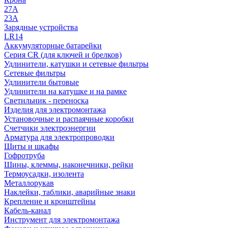
27A
23A
Зарядные устройства
LR14
Аккумуляторные батарейки
Серия CR (для ключей и брелков)
Удлинители, катушки и сетевые фильтры
Сетевые фильтры
Удлинители бытовые
Удлинители на катушке и на рамке
Светильник - переноска
Изделия для электромонтажа
Установочные и распаячные коробки
Счетчики электроэнергии
Арматура для электропроводки
Щиты и шкафы
Гофротруба
Шины, клеммы, наконечники, рейки
Термоусадки, изолента
Металлорукав
Наклейки, таблики, аварийные знаки
Крепление и кронштейны
Кабель-канал
Инструмент для электромонтажа