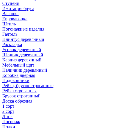
Ступени
Имитация бруса
Вагонка
Евровагонка
Штиль
Погонажные изделия
Галтель
Плинтус деревянный
Раскладка
Уголок деревянный
Штапик деревянный
Карниз деревянный
Мебельный щит
Наличник деревянный
Коробка дверная
Подоконники
Рейка, брусок строганные
Рейка строганная
Брусок строганный
Доска обрезная
1 сорт
2 сорт
Липа
Погонаж
Полки