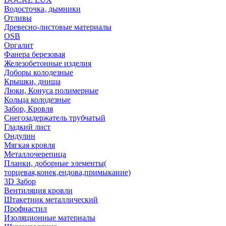
Водосточка, дымники
Отливы
Древесно-листовые материалы
OSB
Оргалит
Фанера березовая
Железобетонные изделия
Доборы колодезные
Крышки, днища
Люки, Конуса полимерные
Кольца колодезные
Забор, Кровля
Снегозадержатель трубчатый
Гладкий лист
Ондулин
Мягкая кровля
Металлочерепица
Планки, доборные элементы(
торцевая,конек,ендова,примыкание)
3D Забор
Вентиляция кровли
Штакетник металлический
Профнастил
Изоляционные материалы