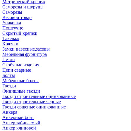
Метрический крепеж
Саморезы и шурупы
Саморезы
Весовой товар
Упаковка
Поштучно
Скрытый крепеж
Такелаж
Крючки
Замки навесные,засовы
Мебельная фурнитура
Петли
Скобяные изделия
Цепи сварные
Болты
Мебельные болты
Гвозди
Финишные гвозди
Гвозди строительные оцинкованные
Гвозди строительные черные
Гвозди ершеные оцинкованные
Анкера
Анкерный болт
Анкер забиваемый
Анкер клиновой