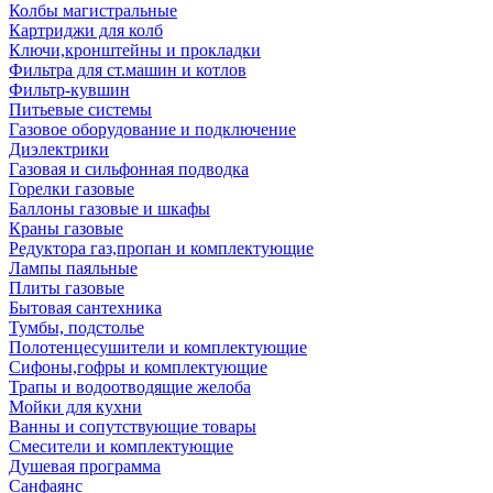
Колбы магистральные
Картриджи для колб
Ключи,кронштейны и прокладки
Фильтра для ст.машин и котлов
Фильтр-кувшин
Питьевые системы
Газовое оборудование и подключение
Диэлектрики
Газовая и сильфонная подводка
Горелки газовые
Баллоны газовые и шкафы
Краны газовые
Редуктора газ,пропан и комплектующие
Лампы паяльные
Плиты газовые
Бытовая сантехника
Тумбы, подстолье
Полотенцесушители и комплектующие
Сифоны,гофры и комплектующие
Трапы и водоотводящие желоба
Мойки для кухни
Ванны и сопутствующие товары
Смесители и комплектующие
Душевая программа
Санфаянс