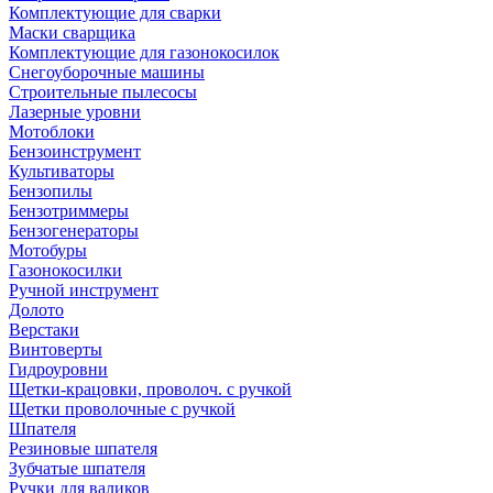
Комплектующие для сварки
Маски сварщика
Комплектующие для газонокосилок
Снегоуборочные машины
Строительные пылесосы
Лазерные уровни
Мотоблоки
Бензоинструмент
Культиваторы
Бензопилы
Бензотриммеры
Бензогенераторы
Мотобуры
Газонокосилки
Ручной инструмент
Долото
Верстаки
Винтоверты
Гидроуровни
Щетки-крацовки, проволоч. с ручкой
Щетки проволочные с ручкой
Шпателя
Резиновые шпателя
Зубчатые шпателя
Ручки для валиков