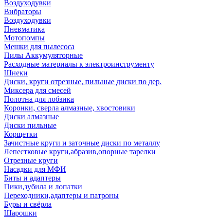
Воздуходувки
Вибраторы
Воздуходувки
Пневматика
Мотопомпы
Мешки для пылесоса
Пилы Аккумуляторные
Расходные материалы к электроинструменту
Шнеки
Диски, круги отрезные, пильные диски по дер.
Миксера для смесей
Полотна для лобзика
Коронки, сверла алмазные, хвостовики
Диски алмазные
Диски пильные
Корщетки
Зачистные круги и заточные диски по металлу
Лепестковые круги,абразив,опорные тарелки
Отрезные круги
Насадки для МФИ
Биты и адаптеры
Пики,зубила и лопатки
Переходники,адаптеры и патроны
Буры и свёрла
Шарошки