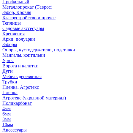
Профильный
Металлопрокат (Таврос)
Забор, Кровля
Благоустройство и прочее
Теплицы
Садовые акссесуары
Крепления
Арки, полуарки
Заборы
Опоры, кустодержатели, подставки
Мангалы, коптильни
Урны
Ворота и калитки
Дуги
Мебель деревянная
Трубки
Пленка, Агротекс
Пленка
Агротекс (укрывной материал)
Поликарбонат
4мм
6мм
8мм
10мм
Аксессуары