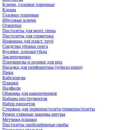
Ключи, головки торцевые
Клещи
Головки торцевые
Ибусовые ключи
Отвертки
Пистолеты для монт. пены
Пистолеты для герметика
Ножницы для пласт. труб
Средства уборки снега
Кусачки, плоскогубцы
Заклепочники
Плиткорезы и ролики для них
Насадки для перфоратора (зубило,пики)
Пики
Кабелерезы
Плашки
Надфили
Обжимы для наконечников
Наборы инструментов
Набор пинцетов
Стержни для термопистолета,термопистолеты
Ремни стяжные,зажимы,шнуры
Метчики,плашки
Пистолеты скобозабивные,скобы
Проволока стальная