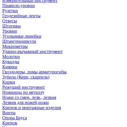
Измерительный инструмент
Правило-уровни
Рулетки
Геодезийные ленты
Отвесы
Штативы
Уровни
Угольники,линейки
Штангенциркули
Микрометры
Ударно-рычажный инструмент
Молотки
Кувалды
Киянки
Гвоздодеры, ломы,арматурогибы
Зубило (Керн, скарпель)
Кирки
Режущий инструмент
Ножницы по металлу
Ножи со смен. лезв., лезвия
Лезвия для ножей,ножи
Крепеж и монтажные изделия
Винты
Опора Бруса
Крепеж