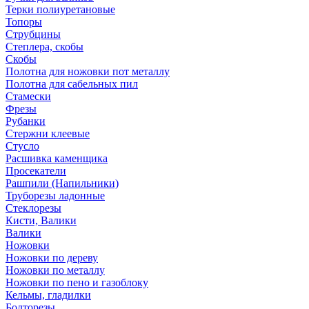
Терки полиуретановые
Топоры
Струбцины
Степлера, скобы
Скобы
Полотна для ножовки пот металлу
Полотна для сабельных пил
Стамески
Фрезы
Рубанки
Стержни клеевые
Стусло
Расшивка каменщика
Просекатели
Рашпили (Напильники)
Труборезы ладонные
Стеклорезы
Кисти, Валики
Валики
Ножовки
Ножовки по дереву
Ножовки по металлу
Ножовки по пено и газоблоку
Кельмы, гладилки
Болторезы