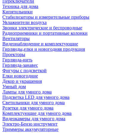
Переключатели
Техника для дома
Кипятильники
Стабилизаторы и измерительные приборы
Увлажнители воздуха
Звонки электрические и беспроводные
Радиоприемники и портативные колонки
Вентиляторы
Видеонаблюдение и комплектующие
Гирлянды,елки и новогодняя продукция
Проекторы
Гирлянда-нить
Гирлянда-занавес
Фигуры с подсветкой
Елки новогодние
Декор и украшения
Умный дом
Лампы для умного дома
Подсветка LED для умного дома
Светильники для умного дома
Розетки для умного дома
Комплектующие для умного дома
Видеокамеры для умного дома
Электро-Бензо инструмент
Триммеры аккумуляторные