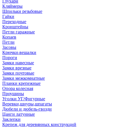
Глухари
Кляймеры
Шпильки резьбовые
Гайки
Переходные
Кронштейны
Петли гаражные
Копаев
Петли
Засовы
Крючки-вешалки
Пороги
Замки навесные
Замки врезные
Замки почтовые
Замки межкомнатные
Планки крепежные
Опора колесная
Проушины
Уголки УГ/Фигурные
Веревки,шнуры,шпагаты
Дюбели и дюбель-гвозди
Цанги латунные
Заклепки
Крепеж для деревянных конструкций