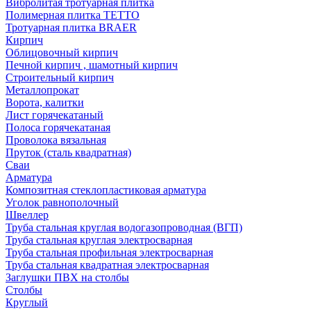
Вибролитая тротуарная плитка
Полимерная плитка TETTO
Тротуарная плитка BRAER
Кирпич
Облицовочный кирпич
Печной кирпич , шамотный кирпич
Строительный кирпич
Металлопрокат
Ворота, калитки
Лист горячекатаный
Полоса горячекатаная
Проволока вязальная
Пруток (сталь квадратная)
Сваи
Арматура
Композитная стеклопластиковая арматура
Уголок равнополочный
Швеллер
Труба стальная круглая водогазопроводная (ВГП)
Труба стальная круглая электросварная
Труба стальная профильная электросварная
Труба стальная квадратная электросварная
Заглушки ПВХ на столбы
Столбы
Круглый