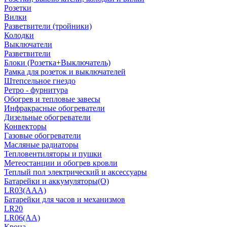
Розетки
Вилки
Разветвители (тройники)
Колодки
Выключатели
Разветвители
Блоки (Розетка+Выключатель)
Рамка для розеток и выключателей
Штепсельное гнездо
Ретро - фурнитура
Обогрев и тепловые завесы
Инфракрасные обогреватели
Дизельные обогреватели
Конвекторы
Газовые обогреватели
Масляные радиаторы
Тепловентиляторы и пушки
Метеостанции и обогрев кровли
Теплый пол электрический и аксессуары
Батарейки и аккумуляторы(О)
LR03(AAA)
Батарейки для часов и механизмов
LR20
LR06(AA)
Крона