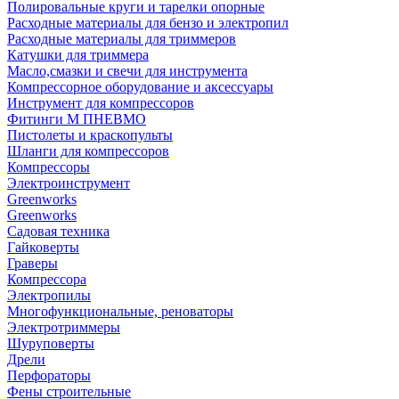
Полировальные круги и тарелки опорные
Расходные материалы для бензо и электропил
Расходные материалы для триммеров
Катушки для триммера
Масло,смазки и свечи для инструмента
Компрессорное оборудование и аксессуары
Инструмент для компрессоров
Фитинги М ПНЕВМО
Пистолеты и краскопульты
Шланги для компрессоров
Компрессоры
Электроинструмент
Greenworks
Greenworks
Садовая техника
Гайковерты
Граверы
Компрессора
Электропилы
Многофункциональные, реноваторы
Электротриммеры
Шуруповерты
Дрели
Перфораторы
Фены строительные