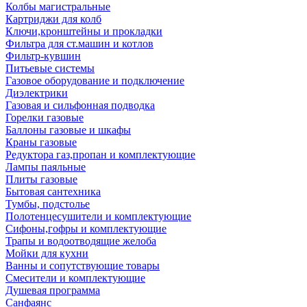
Колбы магистральные
Картриджи для колб
Ключи,кронштейны и прокладки
Фильтра для ст.машин и котлов
Фильтр-кувшин
Питьевые системы
Газовое оборудование и подключение
Диэлектрики
Газовая и сильфонная подводка
Горелки газовые
Баллоны газовые и шкафы
Краны газовые
Редуктора газ,пропан и комплектующие
Лампы паяльные
Плиты газовые
Бытовая сантехника
Тумбы, подстолье
Полотенцесушители и комплектующие
Сифоны,гофры и комплектующие
Трапы и водоотводящие желоба
Мойки для кухни
Ванны и сопутствующие товары
Смесители и комплектующие
Душевая программа
Санфаянс