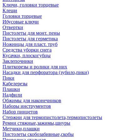
Ключи, головки торцевые
Клещи
Головки торцевые
Ибусовые ключи
Отвертки
Пистолеты для монт. пены
Пистолеты для герметика
Ножницы для пласт. труб
Средства уборки снега
Кусачки, плоскогубцы
Заклепочники
Плиткорезы и ролики для них
Насадки для перфоратора (зубило,пики)
Пики
Кабелерезы
Плашки
Надфили
Обжимы для наконечников
Наборы инструментов
Набор пинцетов
Стержни для термопистолета,термопистолеты
Ремни стяжные,зажимы,шнуры
Метчики,плашки
Пистолеты скобозабивные,скобы
Проволока стальная