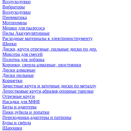
Воздуходувки
Вибраторы
Воздуходувки
Пневматика
Мотопомпы
Мешки для пылесоса
Пилы Аккумуляторные
Расходные материалы к электроинструменту
Шнеки
Диски, круги отрезные, пильные диски по дер.
Миксера для смесей
Полотна для лобзика
Коронки, сверла алмазные, хвостовики
Диски алмазные
Диски пильные
Корщетки
Зачистные круги и заточные диски по металлу
Лепестковые круги,абразив,опорные тарелки
Отрезные круги
Насадки для МФИ
Биты и адаптеры
Пики,зубила и лопатки
Переходники,адаптеры и патроны
Буры и свёрла
Шарошки