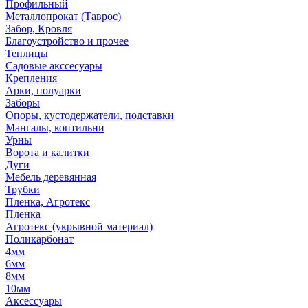
Профильный
Металлопрокат (Таврос)
Забор, Кровля
Благоустройство и прочее
Теплицы
Садовые акссесуары
Крепления
Арки, полуарки
Заборы
Опоры, кустодержатели, подставки
Мангалы, коптильни
Урны
Ворота и калитки
Дуги
Мебель деревянная
Трубки
Пленка, Агротекс
Пленка
Агротекс (укрывной материал)
Поликарбонат
4мм
6мм
8мм
10мм
Аксессуары