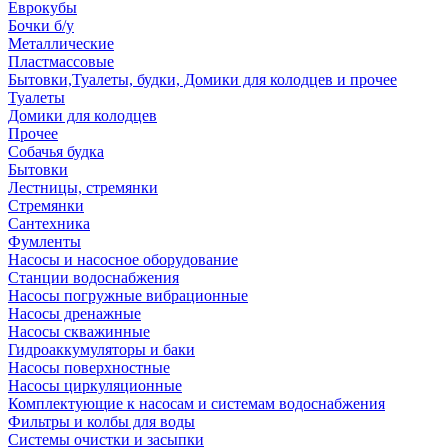
Еврокубы
Бочки б/у
Металлические
Пластмассовые
Бытовки,Туалеты, будки, Домики для колодцев и прочее
Туалеты
Домики для колодцев
Прочее
Собачья будка
Бытовки
Лестницы, стремянки
Стремянки
Сантехника
Фумленты
Насосы и насосное оборудование
Станции водоснабжения
Насосы погружные вибрационные
Насосы дренажные
Насосы скважинные
Гидроаккумуляторы и баки
Насосы поверхностные
Насосы циркуляционные
Комплектующие к насосам и системам водоснабжения
Фильтры и колбы для воды
Системы очистки и засыпки