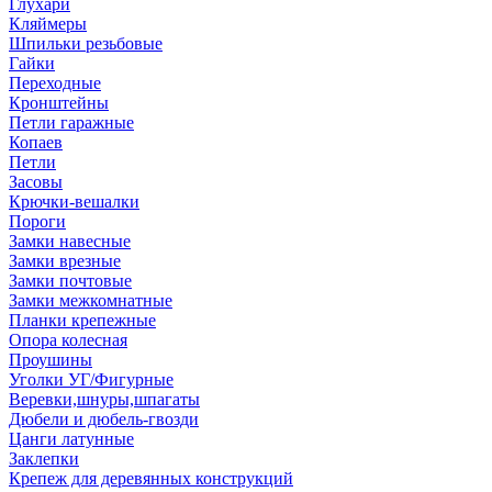
Глухари
Кляймеры
Шпильки резьбовые
Гайки
Переходные
Кронштейны
Петли гаражные
Копаев
Петли
Засовы
Крючки-вешалки
Пороги
Замки навесные
Замки врезные
Замки почтовые
Замки межкомнатные
Планки крепежные
Опора колесная
Проушины
Уголки УГ/Фигурные
Веревки,шнуры,шпагаты
Дюбели и дюбель-гвозди
Цанги латунные
Заклепки
Крепеж для деревянных конструкций