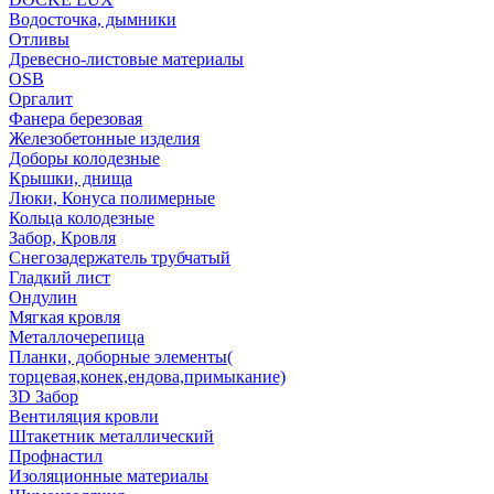
Водосточка, дымники
Отливы
Древесно-листовые материалы
OSB
Оргалит
Фанера березовая
Железобетонные изделия
Доборы колодезные
Крышки, днища
Люки, Конуса полимерные
Кольца колодезные
Забор, Кровля
Снегозадержатель трубчатый
Гладкий лист
Ондулин
Мягкая кровля
Металлочерепица
Планки, доборные элементы(
торцевая,конек,ендова,примыкание)
3D Забор
Вентиляция кровли
Штакетник металлический
Профнастил
Изоляционные материалы