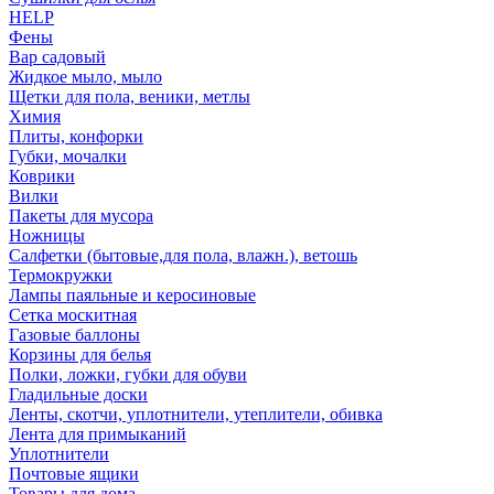
HELP
Фены
Вар садовый
Жидкое мыло, мыло
Щетки для пола, веники, метлы
Химия
Плиты, конфорки
Губки, мочалки
Коврики
Вилки
Пакеты для мусора
Ножницы
Салфетки (бытовые,для пола, влажн.), ветошь
Термокружки
Лампы паяльные и керосиновые
Сетка москитная
Газовые баллоны
Корзины для белья
Полки, ложки, губки для обуви
Гладильные доски
Ленты, скотчи, уплотнители, утеплители, обивка
Лента для примыканий
Уплотнители
Почтовые ящики
Товары для дома