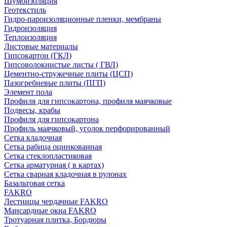
Шумоизоляция
Геотекстиль
Гидро-пароизоляционные пленки, мембраны
Гидроизоляция
Теплоизоляция
Листовые материалы
Гипсокартон (ГКЛ)
Гипсоволокнистые листы ( ГВЛ)
Цементно-стружечные плиты (ЦСП)
Пазогребневые плиты (ПГП)
Элемент пола
Профиля для гипсокартона, профиля маячковые
Подвесы, крабы
Профиля для гипсокартона
Профиль маячковый, уголок перфорированный
Сетка кладочная
Сетка рабица оцинкованная
Сетка стеклопластиковая
Сетка арматурная ( в картах)
Сетка сварная кладочная в рулонах
Базальтовая сетка
FAKRO
Лестницы чердачные FAKRO
Мансардные окна FAKRO
Тротуарная плитка, Бордюры