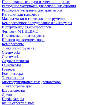
Полировальные круги и тарелки опорные
Расходные материалы для бензо и электропил
Расходные материалы для триммеров
Катушки для триммера
Масло,смазки и свечи для инструмента
Компрессорное оборудование и аксессуары
Инструмент для компрессоров
Фитинги М ПНЕВМО
Пистолеты и краскопульты
Шланги для компрессоров
Компрессоры
Электроинструмент
Greenworks
Greenworks
Садовая техника
Гайковерты
Граверы
Компрессора
Электропилы
Многофункциональные, реноваторы
Электротриммеры
Шуруповерты
Дрели
Перфораторы
Фены строительные