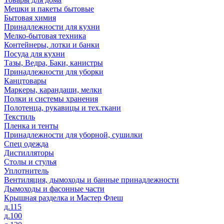
Мешки и пакеты бытовые
Бытовая химия
Принадлежности для кухни
Мелко-бытовая техника
Контейнеры, лотки и банки
Посуда для кухни
Тазы, Ведра, Баки, канистры
Принадлежности для уборки
Канцтовары
Маркеры, карандаши, мелки
Полки и системы хранения
Полотенца, рукавицы и тех.ткани
Текстиль
Пленка и тенты
Принадлежности для уборной, сушилки
Спец одежда
Дистилляторы
Столы и стулья
Уплотнитель
Вентиляция, дымоходы и банные принадлежности
Дымоходы и фасонные части
Крышная разделка и Мастер Флеш
д.115
д.100