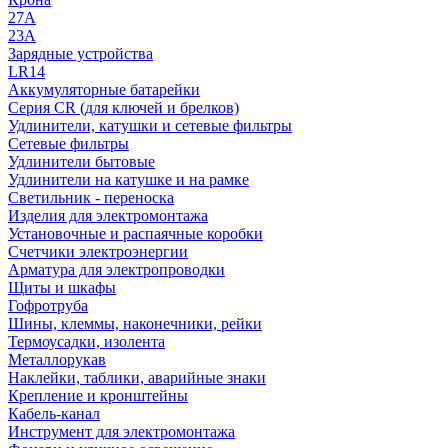
27A
23A
Зарядные устройства
LR14
Аккумуляторные батарейки
Серия CR (для ключей и брелков)
Удлинители, катушки и сетевые фильтры
Сетевые фильтры
Удлинители бытовые
Удлинители на катушке и на рамке
Светильник - переноска
Изделия для электромонтажа
Установочные и распаячные коробки
Счетчики электроэнергии
Арматура для электропроводки
Щиты и шкафы
Гофротруба
Шины, клеммы, наконечники, рейки
Термоусадки, изолента
Металлорукав
Наклейки, таблики, аварийные знаки
Крепление и кронштейны
Кабель-канал
Инструмент для электромонтажа