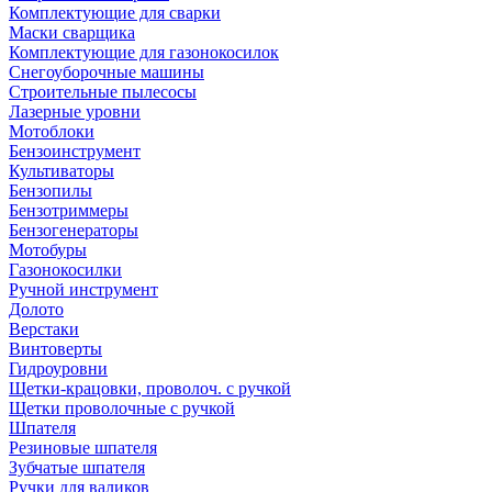
Комплектующие для сварки
Маски сварщика
Комплектующие для газонокосилок
Снегоуборочные машины
Строительные пылесосы
Лазерные уровни
Мотоблоки
Бензоинструмент
Культиваторы
Бензопилы
Бензотриммеры
Бензогенераторы
Мотобуры
Газонокосилки
Ручной инструмент
Долото
Верстаки
Винтоверты
Гидроуровни
Щетки-крацовки, проволоч. с ручкой
Щетки проволочные с ручкой
Шпателя
Резиновые шпателя
Зубчатые шпателя
Ручки для валиков