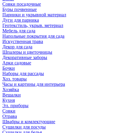
Совки посадочные
Буры почвенные
Парники и укрывной материал
Дуги для парника
Геотекстиль, укрыв. метериал
Мебель для сада
Напольные покрытия для сада
Искуственная трава
Декор для сада
Шпалеры и цветочницы
Декоративные заборы
Арки садовые
Бочки
Наборы для рассады
Хоз. товары
Часы и картины для интерьера
Хозяйка
Вешалки
Кухня
Эл. приборы
Совки
Отрава
Швабры и комлектующие
Сушилки для посуды
Сушилки для белья