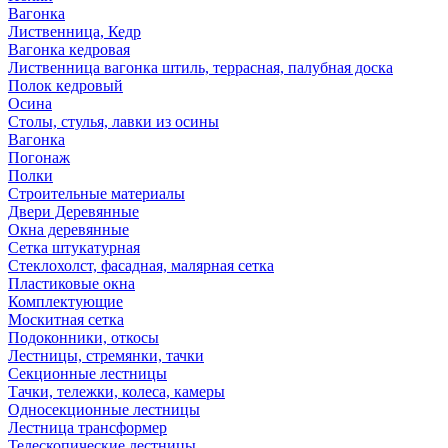
Вагонка
Лиственница, Кедр
Вагонка кедровая
Лиственница вагонка штиль, террасная, палубная доска
Полок кедровый
Осина
Столы, стулья, лавки из осины
Вагонка
Погонаж
Полки
Строительные материалы
Двери Деревянные
Окна деревянные
Сетка штукатурная
Стеклохолст, фасадная, малярная сетка
Пластиковые окна
Комплектующие
Москитная сетка
Подоконники, откосы
Лестницы, стремянки, тачки
Секционные лестницы
Тачки, тележки, колеса, камеры
Односекционные лестницы
Лестница трансформер
Телескопические лестницы