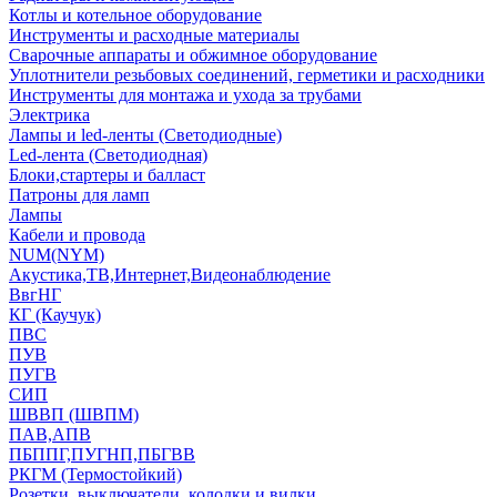
Котлы и котельное оборудование
Инструменты и расходные материалы
Сварочные аппараты и обжимное оборудование
Уплотнители резьбовых соединений, герметики и расходники
Инструменты для монтажа и ухода за трубами
Электрика
Лампы и led-ленты (Светодиодные)
Led-лента (Светодиодная)
Блоки,стартеры и балласт
Патроны для ламп
Лампы
Кабели и провода
NUM(NYM)
Акустика,ТВ,Интернет,Видеонаблюдение
ВвгНГ
КГ (Каучук)
ПВС
ПУВ
ПУГВ
СИП
ШВВП (ШВПМ)
ПАВ,АПВ
ПБППГ,ПУГНП,ПБГВВ
РКГМ (Термостойкий)
Розетки, выключатели, колодки и вилки