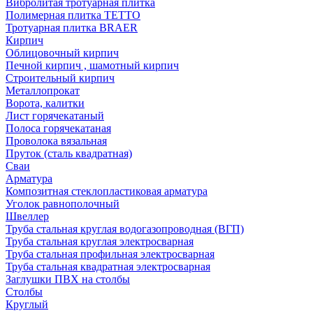
Вибролитая тротуарная плитка
Полимерная плитка TETTO
Тротуарная плитка BRAER
Кирпич
Облицовочный кирпич
Печной кирпич , шамотный кирпич
Строительный кирпич
Металлопрокат
Ворота, калитки
Лист горячекатаный
Полоса горячекатаная
Проволока вязальная
Пруток (сталь квадратная)
Сваи
Арматура
Композитная стеклопластиковая арматура
Уголок равнополочный
Швеллер
Труба стальная круглая водогазопроводная (ВГП)
Труба стальная круглая электросварная
Труба стальная профильная электросварная
Труба стальная квадратная электросварная
Заглушки ПВХ на столбы
Столбы
Круглый