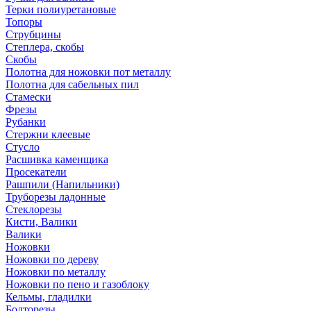
Терки полиуретановые
Топоры
Струбцины
Степлера, скобы
Скобы
Полотна для ножовки пот металлу
Полотна для сабельных пил
Стамески
Фрезы
Рубанки
Стержни клеевые
Стусло
Расшивка каменщика
Просекатели
Рашпили (Напильники)
Труборезы ладонные
Стеклорезы
Кисти, Валики
Валики
Ножовки
Ножовки по дереву
Ножовки по металлу
Ножовки по пено и газоблоку
Кельмы, гладилки
Болторезы