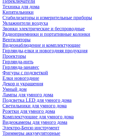
Переключатели
Техника для дома
Кипятильники
Стабилизаторы и измерительные приборы
Увлажнители воздуха
Звонки электрические и беспроводные
Радиоприемники и портативные колонки
Вентиляторы
Видеонаблюдение и комплектующие
Гирлянды,елки и новогодняя продукция
Проекторы
Гирлянда-нить
Гирлянда-занавес
Фигуры с подсветкой
Елки новогодние
Декор и украшения
Умный дом
Лампы для умного дома
Подсветка LED для умного дома
Светильники для умного дома
Розетки для умного дома
Комплектующие для умного дома
Видеокамеры для умного дома
Электро-Бензо инструмент
Триммеры аккумуляторные