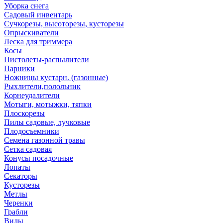
Уборка снега
Садовый инвентарь
Сучкорезы, высоторезы, кусторезы
Опрыскиватели
Леска для триммера
Косы
Пистолеты-распылители
Парники
Ножницы кустарн. (газонные)
Рыхлители,полольник
Корнеудалители
Мотыги, мотыжки, тяпки
Плоскорезы
Пилы садовые, лучковые
Плодосъемники
Семена газонной травы
Сетка садовая
Конусы посадочные
Лопаты
Секаторы
Кусторезы
Метлы
Черенки
Грабли
Вилы