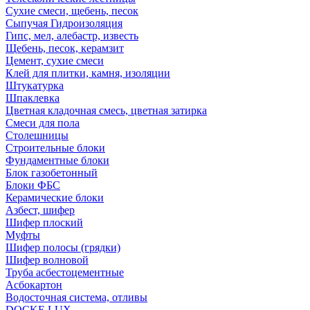
Сухие смеси, щебень, песок
Сыпучая Гидроизоляция
Гипс, мел, алебастр, известь
Щебень, песок, керамзит
Цемент, сухие смеси
Клей для плитки, камня, изоляции
Штукатурка
Шпаклевка
Цветная кладочная смесь, цветная затирка
Смеси для пола
Столешницы
Строительные блоки
Фундаментные блоки
Блок газобетонный
Блоки ФБС
Керамические блоки
Азбест, шифер
Шифер плоский
Муфты
Шифер полосы (грядки)
Шифер волновой
Труба асбестоцементные
Асбокартон
Водосточная система, отливы
DOCKE LUX