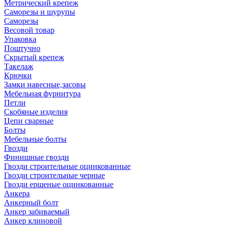
Метрический крепеж
Саморезы и шурупы
Саморезы
Весовой товар
Упаковка
Поштучно
Скрытый крепеж
Такелаж
Крючки
Замки навесные,засовы
Мебельная фурнитура
Петли
Скобяные изделия
Цепи сварные
Болты
Мебельные болты
Гвозди
Финишные гвозди
Гвозди строительные оцинкованные
Гвозди строительные черные
Гвозди ершеные оцинкованные
Анкера
Анкерный болт
Анкер забиваемый
Анкер клиновой