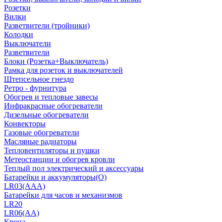
Розетки
Вилки
Разветвители (тройники)
Колодки
Выключатели
Разветвители
Блоки (Розетка+Выключатель)
Рамка для розеток и выключателей
Штепсельное гнездо
Ретро - фурнитура
Обогрев и тепловые завесы
Инфракрасные обогреватели
Дизельные обогреватели
Конвекторы
Газовые обогреватели
Масляные радиаторы
Тепловентиляторы и пушки
Метеостанции и обогрев кровли
Теплый пол электрический и аксессуары
Батарейки и аккумуляторы(О)
LR03(AAA)
Батарейки для часов и механизмов
LR20
LR06(AA)
Крона