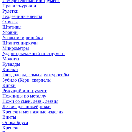
Измерительный инструмент
Правило-уровни
Рулетки
Геодезийные ленты
Отвесы
Штативы
Уровни
Угольники,линейки
Штангенциркули
Микрометры
Ударно-рычажный инструмент
Молотки
Кувалды
Киянки
Гвоздодеры, ломы,арматурогибы
Зубило (Керн, скарпель)
Кирки
Режущий инструмент
Ножницы по металлу
Ножи со смен. лезв., лезвия
Лезвия для ножей,ножи
Крепеж и монтажные изделия
Винты
Опора Бруса
Крепеж