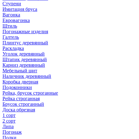
Ступени
Имитация бруса
Вагонка
Евровагонка
Штиль
Погонажные изделия
Галтель
Плинтус деревянный
Раскладка
Уголок деревянный
Штапик деревянный
Карниз деревянный
Мебельный щит
Наличник деревянный
Коробка дверная
Подоконники
Рейка, брусок строганные
Рейка строганная
Брусок строганный
Доска обрезная
1 сорт
2 сорт
Липа
Погонаж
Полки