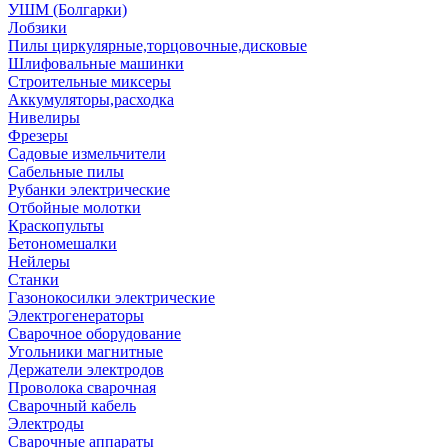
УШМ (Болгарки)
Лобзики
Пилы циркулярные,торцовочные,дисковые
Шлифовальные машинки
Строительные миксеры
Аккумуляторы,расходка
Нивелиры
Фрезеры
Садовые измельчители
Сабельные пилы
Рубанки электрические
Отбойные молотки
Краскопульты
Бетономешалки
Нейлеры
Станки
Газонокосилки электрические
Электрогенераторы
Сварочное оборудование
Угольники магнитные
Держатели электродов
Проволока сварочная
Сварочный кабель
Электроды
Сварочные аппараты