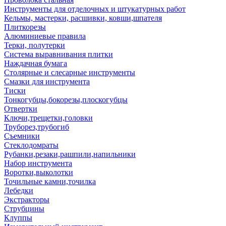
Инструменты для отделочных и штукатурных работ
Кельмы, мастерки, расшивки, ковши,шпателя
Плиткорезы
Алюминиевые правила
Терки, полутерки
Система выравнивания плитки
Наждачная бумага
Столярные и слесарные инструменты
Смазки для инструмента
Тиски
Тонкогубцы,бокорезы,плоскогубцы
Отвертки
Ключи,трещетки,головки
Труборез,трубогиб
Съемники
Стеклодомраты
Рубанки,резаки,рашпили,напильники
Набор инструмента
Воротки,выколотки
Точильные камни,точилка
Лебедки
Экстракторы
Струбцины
Клуппы