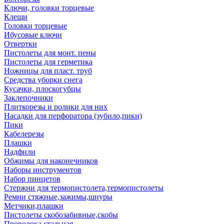
Ключи, головки торцевые
Клещи
Головки торцевые
Ибусовые ключи
Отвертки
Пистолеты для монт. пены
Пистолеты для герметика
Ножницы для пласт. труб
Средства уборки снега
Кусачки, плоскогубцы
Заклепочники
Плиткорезы и ролики для них
Насадки для перфоратора (зубило,пики)
Пики
Кабелерезы
Плашки
Надфили
Обжимы для наконечников
Наборы инструментов
Набор пинцетов
Стержни для термопистолета,термопистолеты
Ремни стяжные,зажимы,шнуры
Метчики,плашки
Пистолеты скобозабивные,скобы
Проволока стальная