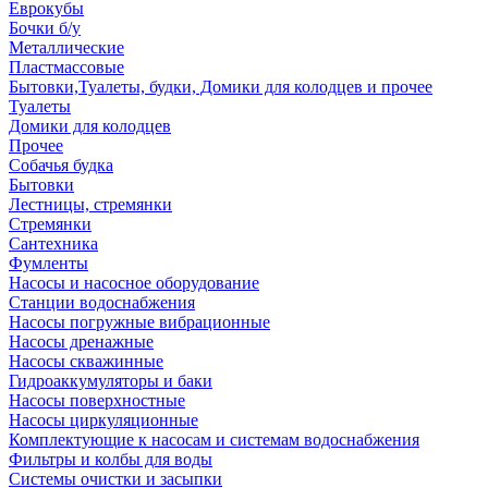
Еврокубы
Бочки б/у
Металлические
Пластмассовые
Бытовки,Туалеты, будки, Домики для колодцев и прочее
Туалеты
Домики для колодцев
Прочее
Собачья будка
Бытовки
Лестницы, стремянки
Стремянки
Сантехника
Фумленты
Насосы и насосное оборудование
Станции водоснабжения
Насосы погружные вибрационные
Насосы дренажные
Насосы скважинные
Гидроаккумуляторы и баки
Насосы поверхностные
Насосы циркуляционные
Комплектующие к насосам и системам водоснабжения
Фильтры и колбы для воды
Системы очистки и засыпки