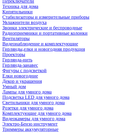
Переключатели
Техника для дома
Кипятильники
Стабилизаторы и измерительные приборы
Увлажнители воздуха
Звонки электрические и беспроводные
Радиоприемники и портативные колонки
Вентиляторы
Видеонаблюдение и комплектующие
Гирлянды,елки и новогодняя продукция
Проекторы
Гирлянда-нить
Гирлянда-занавес
Фигуры с подсветкой
Елки новогодние
Декор и украшения
Умный дом
Лампы для умного дома
Подсветка LED для умного дома
Светильники для умного дома
Розетки для умного дома
Комплектующие для умного дома
Видеокамеры для умного дома
Электро-Бензо инструмент
Триммеры аккумуляторные