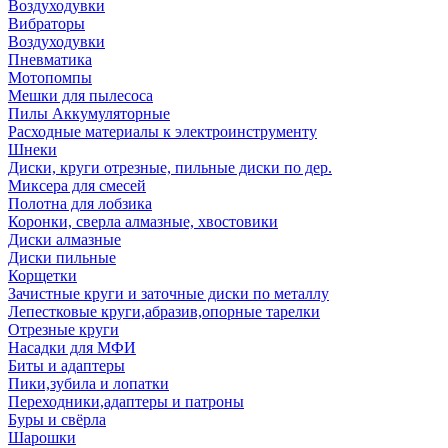
Воздуходувки
Вибраторы
Воздуходувки
Пневматика
Мотопомпы
Мешки для пылесоса
Пилы Аккумуляторные
Расходные материалы к электроинструменту
Шнеки
Диски, круги отрезные, пильные диски по дер.
Миксера для смесей
Полотна для лобзика
Коронки, сверла алмазные, хвостовики
Диски алмазные
Диски пильные
Корщетки
Зачистные круги и заточные диски по металлу
Лепестковые круги,абразив,опорные тарелки
Отрезные круги
Насадки для МФИ
Биты и адаптеры
Пики,зубила и лопатки
Переходники,адаптеры и патроны
Буры и свёрла
Шарошки