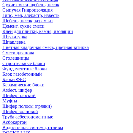
Сухие смеси, щебень, песок
Сыпучая Гидроизоляция
Гипс, мел, алебастр, известь
Щебень, песок, керамзит
Цемент, сухие смеси
Клей для плитки, камня, изоляции
Штукатурка
Шпаклевка
Цветная кладочная смесь, цветная затирка
Смеси для пола
Столешницы
Строительные блоки
Фундаментные блоки
Блок газобетонный
Блоки ФБС
Керамические блоки
Азбест, шифер
Шифер плоский
Муфты
Шифер полосы (грядки)
Шифер волновой
Труба асбестоцементные
Асбокартон
Водосточная система, отливы
DOCKE LUX