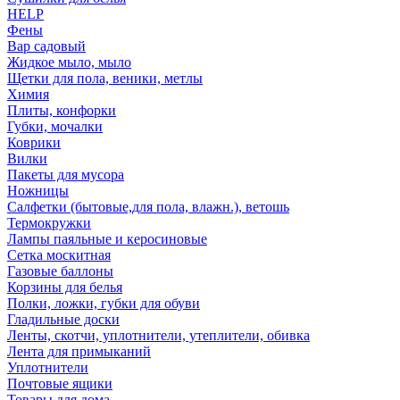
HELP
Фены
Вар садовый
Жидкое мыло, мыло
Щетки для пола, веники, метлы
Химия
Плиты, конфорки
Губки, мочалки
Коврики
Вилки
Пакеты для мусора
Ножницы
Салфетки (бытовые,для пола, влажн.), ветошь
Термокружки
Лампы паяльные и керосиновые
Сетка москитная
Газовые баллоны
Корзины для белья
Полки, ложки, губки для обуви
Гладильные доски
Ленты, скотчи, уплотнители, утеплители, обивка
Лента для примыканий
Уплотнители
Почтовые ящики
Товары для дома