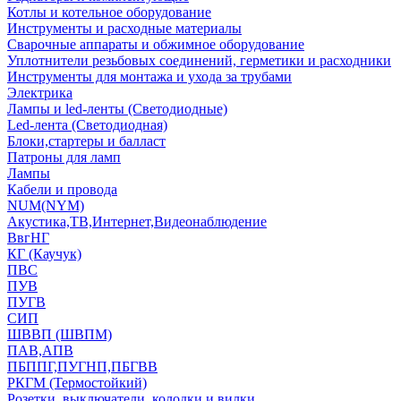
Котлы и котельное оборудование
Инструменты и расходные материалы
Сварочные аппараты и обжимное оборудование
Уплотнители резьбовых соединений, герметики и расходники
Инструменты для монтажа и ухода за трубами
Электрика
Лампы и led-ленты (Светодиодные)
Led-лента (Светодиодная)
Блоки,стартеры и балласт
Патроны для ламп
Лампы
Кабели и провода
NUM(NYM)
Акустика,ТВ,Интернет,Видеонаблюдение
ВвгНГ
КГ (Каучук)
ПВС
ПУВ
ПУГВ
СИП
ШВВП (ШВПМ)
ПАВ,АПВ
ПБППГ,ПУГНП,ПБГВВ
РКГМ (Термостойкий)
Розетки, выключатели, колодки и вилки