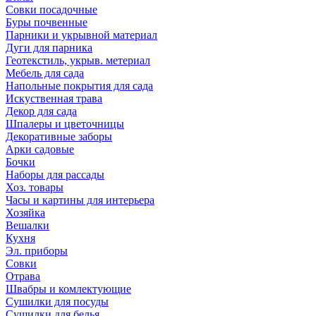
Совки посадочные
Буры почвенные
Парники и укрывной материал
Дуги для парника
Геотекстиль, укрыв. метериал
Мебель для сада
Напольные покрытия для сада
Искуственная трава
Декор для сада
Шпалеры и цветочницы
Декоративные заборы
Арки садовые
Бочки
Наборы для рассады
Хоз. товары
Часы и картины для интерьера
Хозяйка
Вешалки
Кухня
Эл. приборы
Совки
Отрава
Швабры и комлектующие
Сушилки для посуды
Сушилки для белья