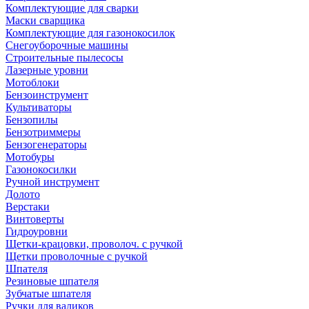
Комплектующие для сварки
Маски сварщика
Комплектующие для газонокосилок
Снегоуборочные машины
Строительные пылесосы
Лазерные уровни
Мотоблоки
Бензоинструмент
Культиваторы
Бензопилы
Бензотриммеры
Бензогенераторы
Мотобуры
Газонокосилки
Ручной инструмент
Долото
Верстаки
Винтоверты
Гидроуровни
Щетки-крацовки, проволоч. с ручкой
Щетки проволочные с ручкой
Шпателя
Резиновые шпателя
Зубчатые шпателя
Ручки для валиков