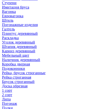
Ступени
Имитация бруса
Вагонка
Евровагонка
Штиль
Погонажные изделия
Галтель
Плинтус деревянный
Раскладка
Уголок деревянный
Штапик деревянный
Карниз деревянный
Мебельный щит
Наличник деревянный
Коробка дверная
Подоконники
Рейка, брусок строганные
Рейка строганная
Брусок строганный
Доска обрезная
1 сорт
2 сорт
Липа
Погонаж
Полки