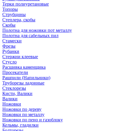
Терки полиуретановые
Топоры
Струбцины
Степлера, скобы
Скобы
Полотна для ножовки пот металлу
Полотна для сабельных пил
Стамески
Фрезы
Рубанки
Стержни клеевые
Стусло
Расшивка каменщика
Просекатели
Рашпили (Напильники)
Труборезы ладонные
Стеклорезы
Кисти, Валики
Валики
Ножовки
Ножовки по дереву
Ножовки по металлу
Ножовки по пено и газоблоку
Кельмы, гладилки
Болторезы