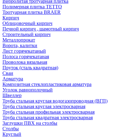
Вибролитая тротуарная плитка
Полимерная плитка TETTO
Тротуарная плитка BRAER
Кирпич
Облицовочный кирпич
Печной кирпич , шамотный кирпич
Строительный кирпич
Металлопрокат
Ворота, калитки
Лист горячекатаный
Полоса горячекатаная
Проволока вязальная
Пруток (сталь квадратная)
Сваи
Арматура
Композитная стеклопластиковая арматура
Уголок равнополочный
Швеллер
Труба стальная круглая водогазопроводная (ВГП)
Труба стальная круглая электросварная
Труба стальная профильная электросварная
Труба стальная квадратная электросварная
Заглушки ПВХ на столбы
Столбы
Круглый