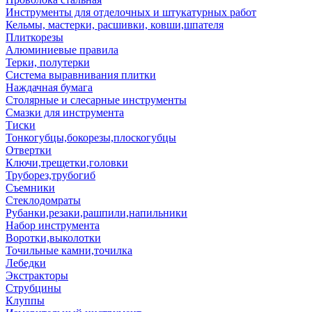
Инструменты для отделочных и штукатурных работ
Кельмы, мастерки, расшивки, ковши,шпателя
Плиткорезы
Алюминиевые правила
Терки, полутерки
Система выравнивания плитки
Наждачная бумага
Столярные и слесарные инструменты
Смазки для инструмента
Тиски
Тонкогубцы,бокорезы,плоскогубцы
Отвертки
Ключи,трещетки,головки
Труборез,трубогиб
Съемники
Стеклодомраты
Рубанки,резаки,рашпили,напильники
Набор инструмента
Воротки,выколотки
Точильные камни,точилка
Лебедки
Экстракторы
Струбцины
Клуппы