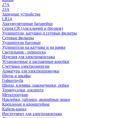
27A
23A
Зарядные устройства
LR14
Аккумуляторные батарейки
Серия CR (для ключей и брелков)
Удлинители, катушки и сетевые фильтры
Сетевые фильтры
Удлинители бытовые
Удлинители на катушке и на рамке
Светильник - переноска
Изделия для электромонтажа
Установочные и распаячные коробки
Счетчики электроэнергии
Арматура для электропроводки
Щиты и шкафы
Гофротруба
Шины, клеммы, наконечники, рейки
Термоусадки, изолента
Металлорукав
Наклейки, таблики, аварийные знаки
Крепление и кронштейны
Кабель-канал
Инструмент для электромонтажа