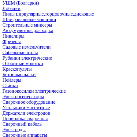
УШМ (Болгарки)
Лобзики
Пилы циркулярные,торцовочные,дисковые
Шлифовальные машинки
Строительные миксеры
Аккумуляторы,расходка
Нивелиры
Фрезеры
Садовые измельчители
Сабельные пилы
Рубанки электрические
Отбойные молотки
Краскопульты
Бетономешалки
Нейлеры
Станки
Газонокосилки электрические
Электрогенераторы
Сварочное оборудование
Угольники магнитные
Держатели электродов
Проволока сварочная
Сварочный кабель
Электроды
Сварочные аппараты