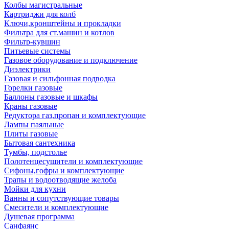
Колбы магистральные
Картриджи для колб
Ключи,кронштейны и прокладки
Фильтра для ст.машин и котлов
Фильтр-кувшин
Питьевые системы
Газовое оборудование и подключение
Диэлектрики
Газовая и сильфонная подводка
Горелки газовые
Баллоны газовые и шкафы
Краны газовые
Редуктора газ,пропан и комплектующие
Лампы паяльные
Плиты газовые
Бытовая сантехника
Тумбы, подстолье
Полотенцесушители и комплектующие
Сифоны,гофры и комплектующие
Трапы и водоотводящие желоба
Мойки для кухни
Ванны и сопутствующие товары
Смесители и комплектующие
Душевая программа
Санфаянс