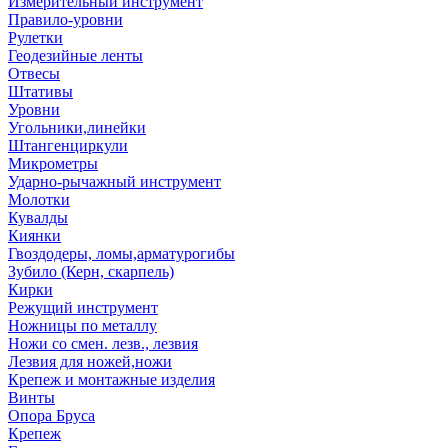
Измерительный инструмент
Правило-уровни
Рулетки
Геодезийные ленты
Отвесы
Штативы
Уровни
Угольники,линейки
Штангенциркули
Микрометры
Ударно-рычажный инструмент
Молотки
Кувалды
Киянки
Гвоздодеры, ломы,арматурогибы
Зубило (Керн, скарпель)
Кирки
Режущий инструмент
Ножницы по металлу
Ножи со смен. лезв., лезвия
Лезвия для ножей,ножи
Крепеж и монтажные изделия
Винты
Опора Бруса
Крепеж