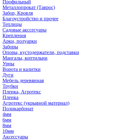
Профильный
Металлопрокат (Таврос)
Забор, Кровля
Благоустройство и прочее
Теплицы
Садовые акссесуары
Крепления
Арки, полуарки
Заборы
Опоры, кустодержатели, подставки
Мангалы, коптильни
Урны
Ворота и калитки
Дуги
Мебель деревянная
Трубки
Пленка, Агротекс
Пленка
Агротекс (укрывной материал)
Поликарбонат
4мм
6мм
8мм
10мм
Аксессуары