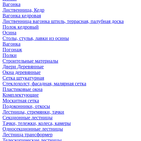
Вагонка
Лиственница, Кедр
Вагонка кедровая
Лиственница вагонка штиль, террасная, палубная доска
Полок кедровый
Осина
Столы, стулья, лавки из осины
Вагонка
Погонаж
Полки
Строительные материалы
Двери Деревянные
Окна деревянные
Сетка штукатурная
Стеклохолст, фасадная, малярная сетка
Пластиковые окна
Комплектующие
Москитная сетка
Подоконники, откосы
Лестницы, стремянки, тачки
Секционные лестницы
Тачки, тележки, колеса, камеры
Односекционные лестницы
Лестница трансформер
Телескопические лестницы