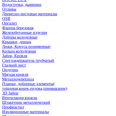
Водосточка, дымники
Отливы
Древесно-листовые материалы
OSB
Оргалит
Фанера березовая
Железобетонные изделия
Доборы колодезные
Крышки, днища
Люки, Конуса полимерные
Кольца колодезные
Забор, Кровля
Снегозадержатель трубчатый
Гладкий лист
Ондулин
Мягкая кровля
Металлочерепица
Планки, доборные элементы(
торцевая,конек,ендова,примыкание)
3D Забор
Вентиляция кровли
Штакетник металлический
Профнастил
Изоляционные материалы