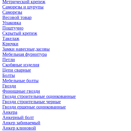
Метрический крепеж
Саморезы и шурупы
Саморезы
Весовой товар
Упаковка
Поштучно
Скрытый крепеж
Такелаж
Крючки
Замки навесные,засовы
Мебельная фурнитура
Петли
Скобяные изделия
Цепи сварные
Болты
Мебельные болты
Гвозди
Финишные гвозди
Гвозди строительные оцинкованные
Гвозди строительные черные
Гвозди ершеные оцинкованные
Анкера
Анкерный болт
Анкер забиваемый
Анкер клиновой