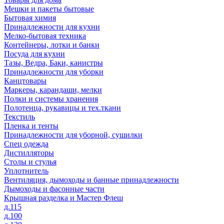
Мешки и пакеты бытовые
Бытовая химия
Принадлежности для кухни
Мелко-бытовая техника
Контейнеры, лотки и банки
Посуда для кухни
Тазы, Ведра, Баки, канистры
Принадлежности для уборки
Канцтовары
Маркеры, карандаши, мелки
Полки и системы хранения
Полотенца, рукавицы и тех.ткани
Текстиль
Пленка и тенты
Принадлежности для уборной, сушилки
Спец одежда
Дистилляторы
Столы и стулья
Уплотнитель
Вентиляция, дымоходы и банные принадлежности
Дымоходы и фасонные части
Крышная разделка и Мастер Флеш
д.115
д.100