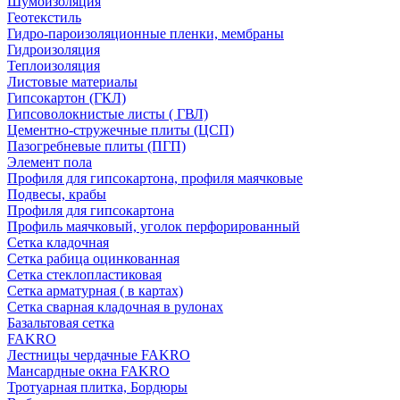
Шумоизоляция
Геотекстиль
Гидро-пароизоляционные пленки, мембраны
Гидроизоляция
Теплоизоляция
Листовые материалы
Гипсокартон (ГКЛ)
Гипсоволокнистые листы ( ГВЛ)
Цементно-стружечные плиты (ЦСП)
Пазогребневые плиты (ПГП)
Элемент пола
Профиля для гипсокартона, профиля маячковые
Подвесы, крабы
Профиля для гипсокартона
Профиль маячковый, уголок перфорированный
Сетка кладочная
Сетка рабица оцинкованная
Сетка стеклопластиковая
Сетка арматурная ( в картах)
Сетка сварная кладочная в рулонах
Базальтовая сетка
FAKRO
Лестницы чердачные FAKRO
Мансардные окна FAKRO
Тротуарная плитка, Бордюры