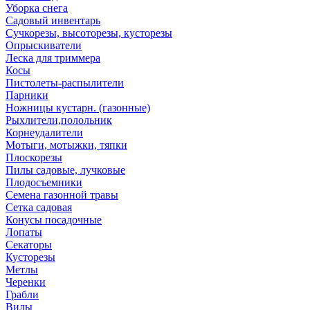
Уборка снега
Садовый инвентарь
Сучкорезы, высоторезы, кусторезы
Опрыскиватели
Леска для триммера
Косы
Пистолеты-распылители
Парники
Ножницы кустарн. (газонные)
Рыхлители,полольник
Корнеудалители
Мотыги, мотыжки, тяпки
Плоскорезы
Пилы садовые, лучковые
Плодосъемники
Семена газонной травы
Сетка садовая
Конусы посадочные
Лопаты
Секаторы
Кусторезы
Метлы
Черенки
Грабли
Вилы