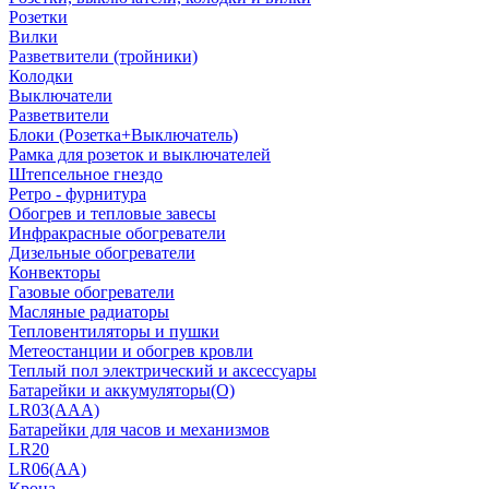
Розетки
Вилки
Разветвители (тройники)
Колодки
Выключатели
Разветвители
Блоки (Розетка+Выключатель)
Рамка для розеток и выключателей
Штепсельное гнездо
Ретро - фурнитура
Обогрев и тепловые завесы
Инфракрасные обогреватели
Дизельные обогреватели
Конвекторы
Газовые обогреватели
Масляные радиаторы
Тепловентиляторы и пушки
Метеостанции и обогрев кровли
Теплый пол электрический и аксессуары
Батарейки и аккумуляторы(О)
LR03(AAA)
Батарейки для часов и механизмов
LR20
LR06(AA)
Крона