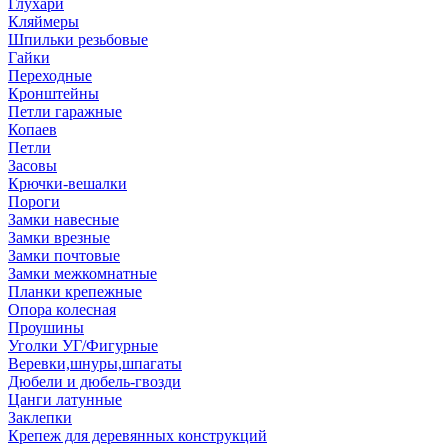
Глухари
Кляймеры
Шпильки резьбовые
Гайки
Переходные
Кронштейны
Петли гаражные
Копаев
Петли
Засовы
Крючки-вешалки
Пороги
Замки навесные
Замки врезные
Замки почтовые
Замки межкомнатные
Планки крепежные
Опора колесная
Проушины
Уголки УГ/Фигурные
Веревки,шнуры,шпагаты
Дюбели и дюбель-гвозди
Цанги латунные
Заклепки
Крепеж для деревянных конструкций