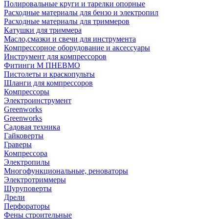
Полировальные круги и тарелки опорные
Расходные материалы для бензо и электропил
Расходные материалы для триммеров
Катушки для триммера
Масло,смазки и свечи для инструмента
Компрессорное оборудование и аксессуары
Инструмент для компрессоров
Фитинги М ПНЕВМО
Пистолеты и краскопульты
Шланги для компрессоров
Компрессоры
Электроинструмент
Greenworks
Greenworks
Садовая техника
Гайковерты
Граверы
Компрессора
Электропилы
Многофункциональные, реноваторы
Электротриммеры
Шуруповерты
Дрели
Перфораторы
Фены строительные