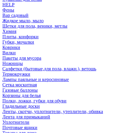
HELP
Фены
Вар садовый
Жидкое мыло, мыло
Щетки для пола, веники, метлы
Химия
Плиты, конфорки
Губки, мочалки
Коврики
Вилки
Пакеты для мусора
Ножницы
Салфетки (бытовые,для пола, влажн.), ветошь
Термокружки
Лампы паяльные и керосиновые
Сетка москитная
Газовые баллоны
Корзины для белья
Полки, ложки, губки для обуви
Гладильные доски
Ленты, скотчи, уплотнители, утеплители, обивка
Лента для примыканий
Уплотнители
Почтовые ящики
Товары для дома