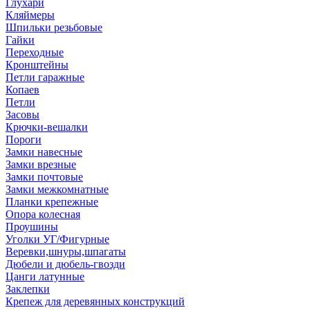
Глухари
Кляймеры
Шпильки резьбовые
Гайки
Переходные
Кронштейны
Петли гаражные
Копаев
Петли
Засовы
Крючки-вешалки
Пороги
Замки навесные
Замки врезные
Замки почтовые
Замки межкомнатные
Планки крепежные
Опора колесная
Проушины
Уголки УГ/Фигурные
Веревки,шнуры,шпагаты
Дюбели и дюбель-гвозди
Цанги латунные
Заклепки
Крепеж для деревянных конструкций