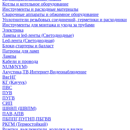
Котлы и котельное оборудование
Инструменты и расходные материалы
Сварочные аппараты и обжимное оборудование
Уплотнители резьбовых соединений, герметики и расходники
Инструменты для монтажа и ухода за трубами
Электрика
Лампы и led-ленты (Светодиодные)
Led-лента (Светодиодная)
Блоки,стартеры и балласт
Патроны для ламп
Лампы
Кабели и провода
NUM(NYM)
Акустика,ТВ,Интернет,Видеонаблюдение
ВвгНГ
КГ (Каучук)
ПВС
ПУВ
ПУГВ
СИП
ШВВП (ШВПМ)
ПАВ,АПВ
ПБППГ,ПУГНП,ПБГВВ
РКГМ (Термостойкий)
Розетки, выключатели, колодки и вилки