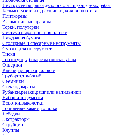
Инструменты для отделочных и штукатурных работ
Кельмы, мастерки, расшивки, ковши,шпателя
Плиткорезы
Алюминиевые правила
Терки, полутерки
Система выравнивания плитки
Наждачная бумага
Столярные и слесарные инструменты
Смазки для инструмента
Тиски
Тонкогубцы,бокорезы,плоскогубцы
Отвертки
Ключи,трещетки,головки
Труборез,трубогиб
Съемники
Стеклодомраты
Рубанки,резаки,рашпили,напильники
Набор инструмента
Воротки,выколотки
Точильные камни,точилка
Лебедки
Экстракторы
Струбцины
Клуппы