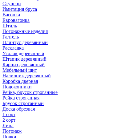
Ступени
Имитация бруса
Вагонка
Евровагонка
Штиль
Погонажные изделия
Галтель
Плинтус деревянный
Раскладка
Уголок деревянный
Штапик деревянный
Карниз деревянный
Мебельный щит
Наличник деревянный
Коробка дверная
Подоконники
Рейка, брусок строганные
Рейка строганная
Брусок строганный
Доска обрезная
1 сорт
2 сорт
Липа
Погонаж
Полки