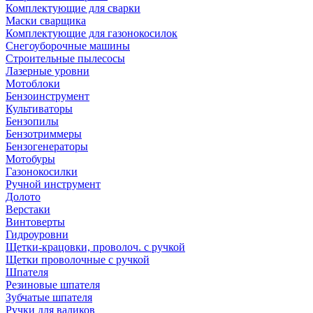
Комплектующие для сварки
Маски сварщика
Комплектующие для газонокосилок
Снегоуборочные машины
Строительные пылесосы
Лазерные уровни
Мотоблоки
Бензоинструмент
Культиваторы
Бензопилы
Бензотриммеры
Бензогенераторы
Мотобуры
Газонокосилки
Ручной инструмент
Долото
Верстаки
Винтоверты
Гидроуровни
Щетки-крацовки, проволоч. с ручкой
Щетки проволочные с ручкой
Шпателя
Резиновые шпателя
Зубчатые шпателя
Ручки для валиков