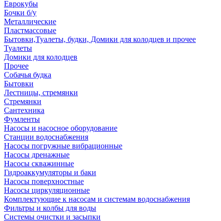
Еврокубы
Бочки б/у
Металлические
Пластмассовые
Бытовки,Туалеты, будки, Домики для колодцев и прочее
Туалеты
Домики для колодцев
Прочее
Собачья будка
Бытовки
Лестницы, стремянки
Стремянки
Сантехника
Фумленты
Насосы и насосное оборудование
Станции водоснабжения
Насосы погружные вибрационные
Насосы дренажные
Насосы скважинные
Гидроаккумуляторы и баки
Насосы поверхностные
Насосы циркуляционные
Комплектующие к насосам и системам водоснабжения
Фильтры и колбы для воды
Системы очистки и засыпки