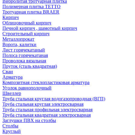
Вибролитая тротуарная плитка
Полимерная плитка TETTO
Тротуарная плитка BRAER
Кирпич
Облицовочный кирпич
Печной кирпич , шамотный кирпич
Строительный кирпич
Металлопрокат
Ворота, калитки
Лист горячекатаный
Полоса горячекатаная
Проволока вязальная
Пруток (сталь квадратная)
Сваи
Арматура
Композитная стеклопластиковая арматура
Уголок равнополочный
Швеллер
Труба стальная круглая водогазопроводная (ВГП)
Труба стальная круглая электросварная
Труба стальная профильная электросварная
Труба стальная квадратная электросварная
Заглушки ПВХ на столбы
Столбы
Круглый