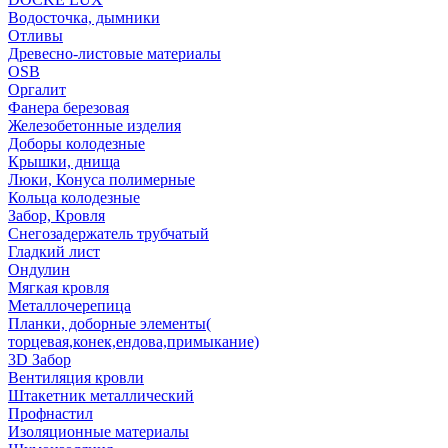
Водосточка, дымники
Отливы
Древесно-листовые материалы
OSB
Оргалит
Фанера березовая
Железобетонные изделия
Доборы колодезные
Крышки, днища
Люки, Конуса полимерные
Кольца колодезные
Забор, Кровля
Снегозадержатель трубчатый
Гладкий лист
Ондулин
Мягкая кровля
Металлочерепица
Планки, доборные элементы(
торцевая,конек,ендова,примыкание)
3D Забор
Вентиляция кровли
Штакетник металлический
Профнастил
Изоляционные материалы