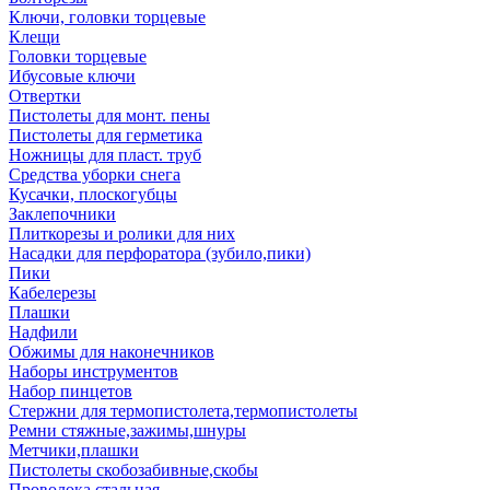
Ключи, головки торцевые
Клещи
Головки торцевые
Ибусовые ключи
Отвертки
Пистолеты для монт. пены
Пистолеты для герметика
Ножницы для пласт. труб
Средства уборки снега
Кусачки, плоскогубцы
Заклепочники
Плиткорезы и ролики для них
Насадки для перфоратора (зубило,пики)
Пики
Кабелерезы
Плашки
Надфили
Обжимы для наконечников
Наборы инструментов
Набор пинцетов
Стержни для термопистолета,термопистолеты
Ремни стяжные,зажимы,шнуры
Метчики,плашки
Пистолеты скобозабивные,скобы
Проволока стальная