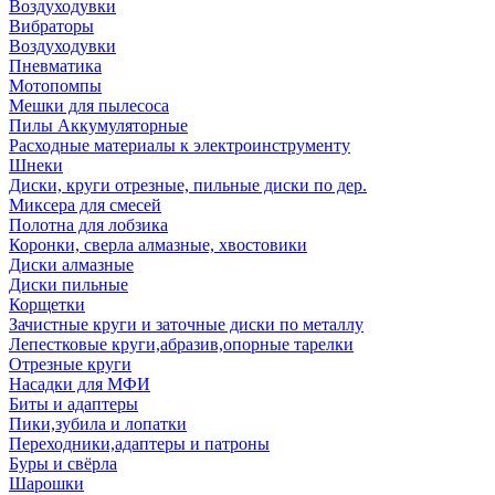
Воздуходувки
Вибраторы
Воздуходувки
Пневматика
Мотопомпы
Мешки для пылесоса
Пилы Аккумуляторные
Расходные материалы к электроинструменту
Шнеки
Диски, круги отрезные, пильные диски по дер.
Миксера для смесей
Полотна для лобзика
Коронки, сверла алмазные, хвостовики
Диски алмазные
Диски пильные
Корщетки
Зачистные круги и заточные диски по металлу
Лепестковые круги,абразив,опорные тарелки
Отрезные круги
Насадки для МФИ
Биты и адаптеры
Пики,зубила и лопатки
Переходники,адаптеры и патроны
Буры и свёрла
Шарошки