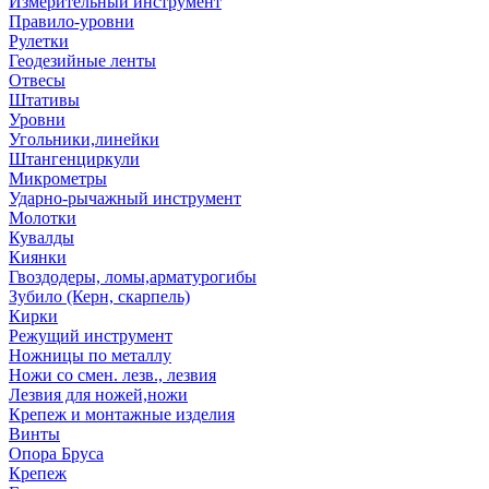
Измерительный инструмент
Правило-уровни
Рулетки
Геодезийные ленты
Отвесы
Штативы
Уровни
Угольники,линейки
Штангенциркули
Микрометры
Ударно-рычажный инструмент
Молотки
Кувалды
Киянки
Гвоздодеры, ломы,арматурогибы
Зубило (Керн, скарпель)
Кирки
Режущий инструмент
Ножницы по металлу
Ножи со смен. лезв., лезвия
Лезвия для ножей,ножи
Крепеж и монтажные изделия
Винты
Опора Бруса
Крепеж