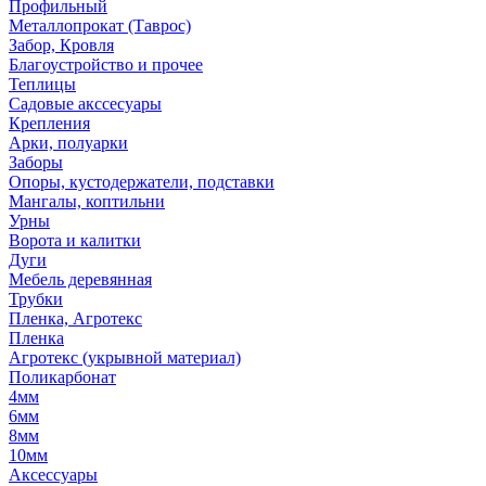
Профильный
Металлопрокат (Таврос)
Забор, Кровля
Благоустройство и прочее
Теплицы
Садовые акссесуары
Крепления
Арки, полуарки
Заборы
Опоры, кустодержатели, подставки
Мангалы, коптильни
Урны
Ворота и калитки
Дуги
Мебель деревянная
Трубки
Пленка, Агротекс
Пленка
Агротекс (укрывной материал)
Поликарбонат
4мм
6мм
8мм
10мм
Аксессуары