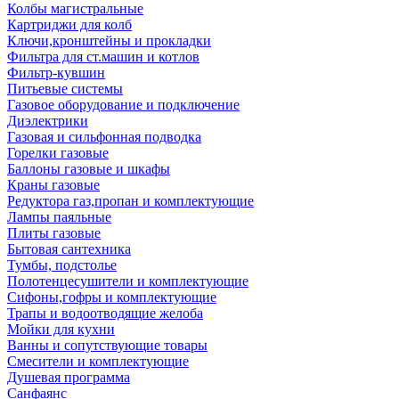
Колбы магистральные
Картриджи для колб
Ключи,кронштейны и прокладки
Фильтра для ст.машин и котлов
Фильтр-кувшин
Питьевые системы
Газовое оборудование и подключение
Диэлектрики
Газовая и сильфонная подводка
Горелки газовые
Баллоны газовые и шкафы
Краны газовые
Редуктора газ,пропан и комплектующие
Лампы паяльные
Плиты газовые
Бытовая сантехника
Тумбы, подстолье
Полотенцесушители и комплектующие
Сифоны,гофры и комплектующие
Трапы и водоотводящие желоба
Мойки для кухни
Ванны и сопутствующие товары
Смесители и комплектующие
Душевая программа
Санфаянс