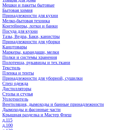
Мешки и пакеты бытовые
Бытовая химия
Принадлежности для кухни
Мелко-бытовая техника
Контейнеры, лотки и банки
Посуда для кухни
Тазы, Ведра, Баки, канистры
Принадлежности для уборки
Канцтовары
Маркеры, карандаши, мелки
Полки и системы хранения
Полотенца, рукавицы и тех.ткани
Текстиль
Пленка и тенты
Принадлежности для уборной, сушилки
Спец одежда
Дистилляторы
Столы и стулья
Уплотнитель
Вентиляция, дымоходы и банные принадлежности
Дымоходы и фасонные части
Крышная разделка и Мастер Флеш
д.115
д.100