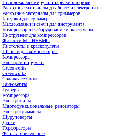
Полировальные круги и тарелки опорные
Расходные материалы для бензо и электропил
Расходные материалы для триммеров
Катушки для триммера
Масло,смазки и свечи для инструмента
Компрессорное оборудование и аксессуары
Инструмент для компрессоров
Фитинги М ПНЕВМО
Пистолеты и краскопульты
Шланги для компрессоров
Компрессоры
Электроинструмент
Greenworks
Greenworks
Садовая техника
Гайковерты
Граверы
Компрессора
Электропилы
Многофункциональные, реноваторы
Электротриммеры
Шуруповерты
Дрели
Перфораторы
Фены строительные