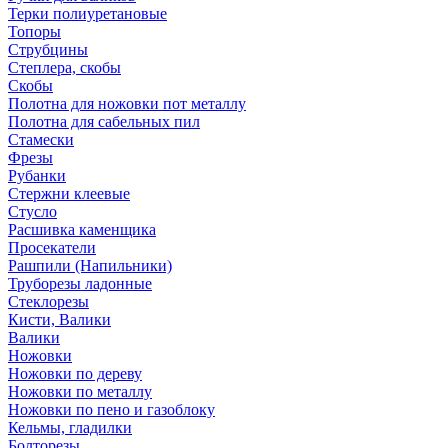
Терки полиуретановые
Топоры
Струбцины
Степлера, скобы
Скобы
Полотна для ножовки пот металлу
Полотна для сабельных пил
Стамески
Фрезы
Рубанки
Стержни клеевые
Стусло
Расшивка каменщика
Просекатели
Рашпили (Напильники)
Труборезы ладонные
Стеклорезы
Кисти, Валики
Валики
Ножовки
Ножовки по дереву
Ножовки по металлу
Ножовки по пено и газоблоку
Кельмы, гладилки
Болторезы