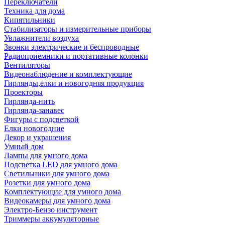
Переключатели
Техника для дома
Кипятильники
Стабилизаторы и измерительные приборы
Увлажнители воздуха
Звонки электрические и беспроводные
Радиоприемники и портативные колонки
Вентиляторы
Видеонаблюдение и комплектующие
Гирлянды,елки и новогодняя продукция
Проекторы
Гирлянда-нить
Гирлянда-занавес
Фигуры с подсветкой
Елки новогодние
Декор и украшения
Умный дом
Лампы для умного дома
Подсветка LED для умного дома
Светильники для умного дома
Розетки для умного дома
Комплектующие для умного дома
Видеокамеры для умного дома
Электро-Бензо инструмент
Триммеры аккумуляторные