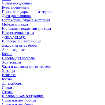
Совки посадочные
Буры почвенные
Парники и укрывной материал
Дуги для парника
Геотекстиль, укрыв. метериал
Мебель для сада
Напольные покрытия для сада
Искуственная трава
Декор для сада
Шпалеры и цветочницы
Декоративные заборы
Арки садовые
Бочки
Наборы для рассады
Хоз. товары
Часы и картины для интерьера
Хозяйка
Вешалки
Кухня
Эл. приборы
Совки
Отрава
Швабры и комлектующие
Сушилки для посуды
Сушилки для белья