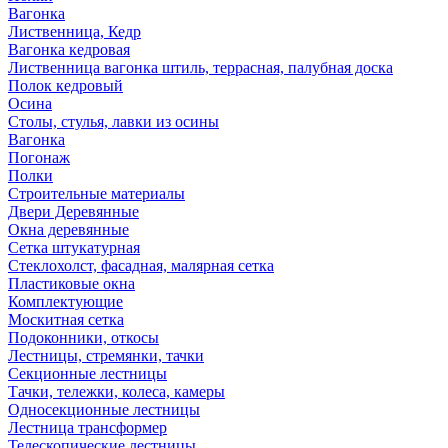
Вагонка
Лиственница, Кедр
Вагонка кедровая
Лиственница вагонка штиль, террасная, палубная доска
Полок кедровый
Осина
Столы, стулья, лавки из осины
Вагонка
Погонаж
Полки
Строительные материалы
Двери Деревянные
Окна деревянные
Сетка штукатурная
Стеклохолст, фасадная, малярная сетка
Пластиковые окна
Комплектующие
Москитная сетка
Подоконники, откосы
Лестницы, стремянки, тачки
Секционные лестницы
Тачки, тележки, колеса, камеры
Односекционные лестницы
Лестница трансформер
Телескопические лестницы