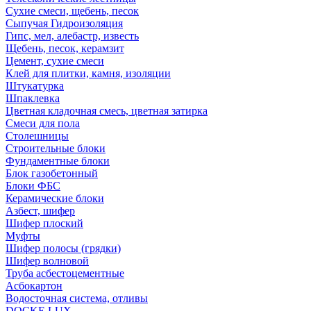
Сухие смеси, щебень, песок
Сыпучая Гидроизоляция
Гипс, мел, алебастр, известь
Щебень, песок, керамзит
Цемент, сухие смеси
Клей для плитки, камня, изоляции
Штукатурка
Шпаклевка
Цветная кладочная смесь, цветная затирка
Смеси для пола
Столешницы
Строительные блоки
Фундаментные блоки
Блок газобетонный
Блоки ФБС
Керамические блоки
Азбест, шифер
Шифер плоский
Муфты
Шифер полосы (грядки)
Шифер волновой
Труба асбестоцементные
Асбокартон
Водосточная система, отливы
DOCKE LUX