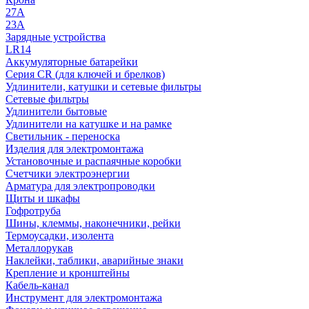
27A
23A
Зарядные устройства
LR14
Аккумуляторные батарейки
Серия CR (для ключей и брелков)
Удлинители, катушки и сетевые фильтры
Сетевые фильтры
Удлинители бытовые
Удлинители на катушке и на рамке
Светильник - переноска
Изделия для электромонтажа
Установочные и распаячные коробки
Счетчики электроэнергии
Арматура для электропроводки
Щиты и шкафы
Гофротруба
Шины, клеммы, наконечники, рейки
Термоусадки, изолента
Металлорукав
Наклейки, таблики, аварийные знаки
Крепление и кронштейны
Кабель-канал
Инструмент для электромонтажа