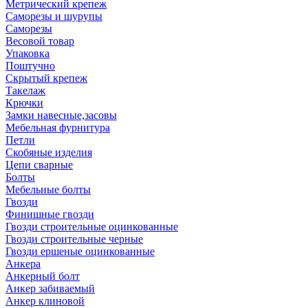
Метрический крепеж
Саморезы и шурупы
Саморезы
Весовой товар
Упаковка
Поштучно
Скрытый крепеж
Такелаж
Крючки
Замки навесные,засовы
Мебельная фурнитура
Петли
Скобяные изделия
Цепи сварные
Болты
Мебельные болты
Гвозди
Финишные гвозди
Гвозди строительные оцинкованные
Гвозди строительные черные
Гвозди ершеные оцинкованные
Анкера
Анкерный болт
Анкер забиваемый
Анкер клиновой