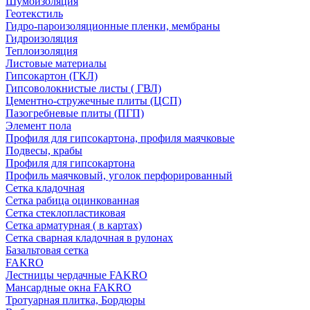
Шумоизоляция
Геотекстиль
Гидро-пароизоляционные пленки, мембраны
Гидроизоляция
Теплоизоляция
Листовые материалы
Гипсокартон (ГКЛ)
Гипсоволокнистые листы ( ГВЛ)
Цементно-стружечные плиты (ЦСП)
Пазогребневые плиты (ПГП)
Элемент пола
Профиля для гипсокартона, профиля маячковые
Подвесы, крабы
Профиля для гипсокартона
Профиль маячковый, уголок перфорированный
Сетка кладочная
Сетка рабица оцинкованная
Сетка стеклопластиковая
Сетка арматурная ( в картах)
Сетка сварная кладочная в рулонах
Базальтовая сетка
FAKRO
Лестницы чердачные FAKRO
Мансардные окна FAKRO
Тротуарная плитка, Бордюры