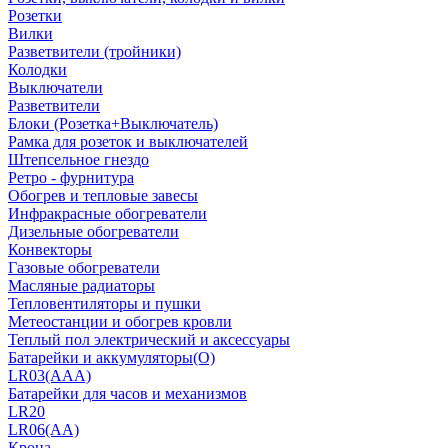
Розетки
Вилки
Разветвители (тройники)
Колодки
Выключатели
Разветвители
Блоки (Розетка+Выключатель)
Рамка для розеток и выключателей
Штепсельное гнездо
Ретро - фурнитура
Обогрев и тепловые завесы
Инфракрасные обогреватели
Дизельные обогреватели
Конвекторы
Газовые обогреватели
Масляные радиаторы
Тепловентиляторы и пушки
Метеостанции и обогрев кровли
Теплый пол электрический и аксессуары
Батарейки и аккумуляторы(О)
LR03(AAA)
Батарейки для часов и механизмов
LR20
LR06(AA)
Крона