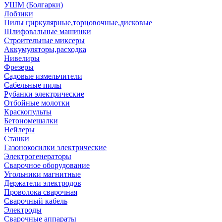
УШМ (Болгарки)
Лобзики
Пилы циркулярные,торцовочные,дисковые
Шлифовальные машинки
Строительные миксеры
Аккумуляторы,расходка
Нивелиры
Фрезеры
Садовые измельчители
Сабельные пилы
Рубанки электрические
Отбойные молотки
Краскопульты
Бетономешалки
Нейлеры
Станки
Газонокосилки электрические
Электрогенераторы
Сварочное оборудование
Угольники магнитные
Держатели электродов
Проволока сварочная
Сварочный кабель
Электроды
Сварочные аппараты