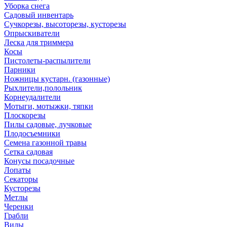
Уборка снега
Садовый инвентарь
Сучкорезы, высоторезы, кусторезы
Опрыскиватели
Леска для триммера
Косы
Пистолеты-распылители
Парники
Ножницы кустарн. (газонные)
Рыхлители,полольник
Корнеудалители
Мотыги, мотыжки, тяпки
Плоскорезы
Пилы садовые, лучковые
Плодосъемники
Семена газонной травы
Сетка садовая
Конусы посадочные
Лопаты
Секаторы
Кусторезы
Метлы
Черенки
Грабли
Вилы