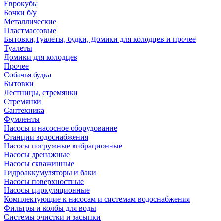
Еврокубы
Бочки б/у
Металлические
Пластмассовые
Бытовки,Туалеты, будки, Домики для колодцев и прочее
Туалеты
Домики для колодцев
Прочее
Собачья будка
Бытовки
Лестницы, стремянки
Стремянки
Сантехника
Фумленты
Насосы и насосное оборудование
Станции водоснабжения
Насосы погружные вибрационные
Насосы дренажные
Насосы скважинные
Гидроаккумуляторы и баки
Насосы поверхностные
Насосы циркуляционные
Комплектующие к насосам и системам водоснабжения
Фильтры и колбы для воды
Системы очистки и засыпки