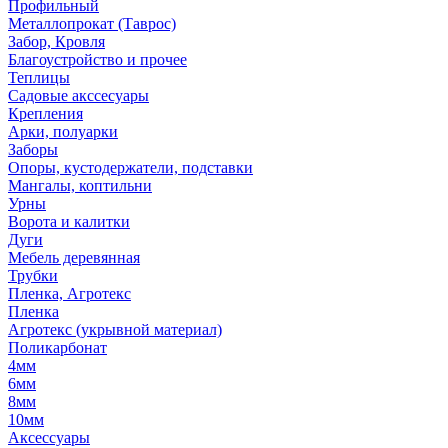
Профильный
Металлопрокат (Таврос)
Забор, Кровля
Благоустройство и прочее
Теплицы
Садовые акссесуары
Крепления
Арки, полуарки
Заборы
Опоры, кустодержатели, подставки
Мангалы, коптильни
Урны
Ворота и калитки
Дуги
Мебель деревянная
Трубки
Пленка, Агротекс
Пленка
Агротекс (укрывной материал)
Поликарбонат
4мм
6мм
8мм
10мм
Аксессуары