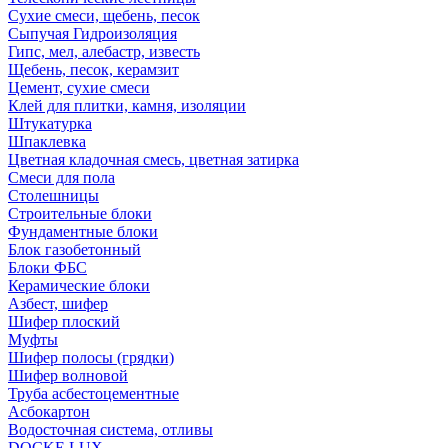
Сухие смеси, щебень, песок
Сыпучая Гидроизоляция
Гипс, мел, алебастр, известь
Щебень, песок, керамзит
Цемент, сухие смеси
Клей для плитки, камня, изоляции
Штукатурка
Шпаклевка
Цветная кладочная смесь, цветная затирка
Смеси для пола
Столешницы
Строительные блоки
Фундаментные блоки
Блок газобетонный
Блоки ФБС
Керамические блоки
Азбест, шифер
Шифер плоский
Муфты
Шифер полосы (грядки)
Шифер волновой
Труба асбестоцементные
Асбокартон
Водосточная система, отливы
DOCKE LUX