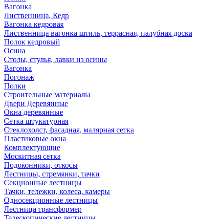
Вагонка
Лиственница, Кедр
Вагонка кедровая
Лиственница вагонка штиль, террасная, палубная доска
Полок кедровый
Осина
Столы, стулья, лавки из осины
Вагонка
Погонаж
Полки
Строительные материалы
Двери Деревянные
Окна деревянные
Сетка штукатурная
Стеклохолст, фасадная, малярная сетка
Пластиковые окна
Комплектующие
Москитная сетка
Подоконники, откосы
Лестницы, стремянки, тачки
Секционные лестницы
Тачки, тележки, колеса, камеры
Односекционные лестницы
Лестница трансформер
Телескопические лестницы