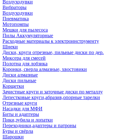
Воздуходувки
Вибраторы
Воздуходувки
Пневматика
Мотопомпы
Мешки для пылесоса
Пилы Аккумуляторные
Расходные материалы к электроинструменту
Шнеки
Диски, круги отрезные, пильные диски по дер.
Миксера для смесей
Полотна для лобзика
Коронки, сверла алмазные, хвостовики
Диски алмазные
Диски пильные
Корщетки
Зачистные круги и заточные диски по металлу
Лепестковые круги,абразив,опорные тарелки
Отрезные круги
Насадки для МФИ
Биты и адаптеры
Пики,зубила и лопатки
Переходники,адаптеры и патроны
Буры и свёрла
Шарошки