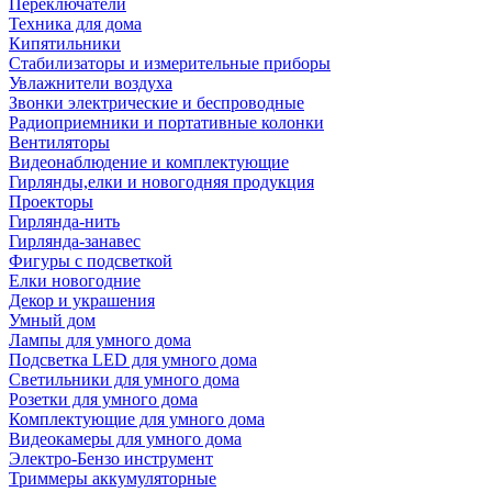
Переключатели
Техника для дома
Кипятильники
Стабилизаторы и измерительные приборы
Увлажнители воздуха
Звонки электрические и беспроводные
Радиоприемники и портативные колонки
Вентиляторы
Видеонаблюдение и комплектующие
Гирлянды,елки и новогодняя продукция
Проекторы
Гирлянда-нить
Гирлянда-занавес
Фигуры с подсветкой
Елки новогодние
Декор и украшения
Умный дом
Лампы для умного дома
Подсветка LED для умного дома
Светильники для умного дома
Розетки для умного дома
Комплектующие для умного дома
Видеокамеры для умного дома
Электро-Бензо инструмент
Триммеры аккумуляторные