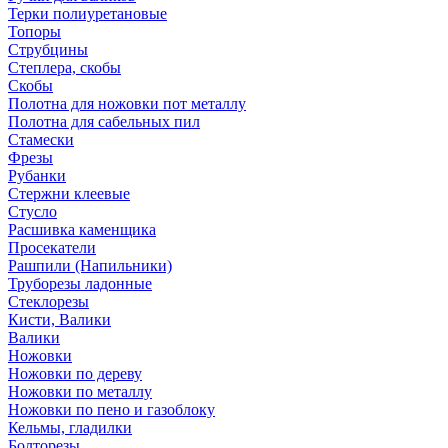
Терки полиуретановые
Топоры
Струбцины
Степлера, скобы
Скобы
Полотна для ножовки пот металлу
Полотна для сабельных пил
Стамески
Фрезы
Рубанки
Стержни клеевые
Стусло
Расшивка каменщика
Просекатели
Рашпили (Напильники)
Труборезы ладонные
Стеклорезы
Кисти, Валики
Валики
Ножовки
Ножовки по дереву
Ножовки по металлу
Ножовки по пено и газоблоку
Кельмы, гладилки
Болторезы