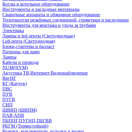
Котлы и котельное оборудование
Инструменты и расходные материалы
Сварочные аппараты и обжимное оборудование
Уплотнители резьбовых соединений, герметики и расходники
Инструменты для монтажа и ухода за трубами
Электрика
Лампы и led-ленты (Светодиодные)
Led-лента (Светодиодная)
Блоки,стартеры и балласт
Патроны для ламп
Лампы
Кабели и провода
NUM(NYM)
Акустика,ТВ,Интернет,Видеонаблюдение
ВвгНГ
КГ (Каучук)
ПВС
ПУВ
ПУГВ
СИП
ШВВП (ШВПМ)
ПАВ,АПВ
ПБППГ,ПУГНП,ПБГВВ
РКГМ (Термостойкий)
Розетки, выключатели, колодки и вилки