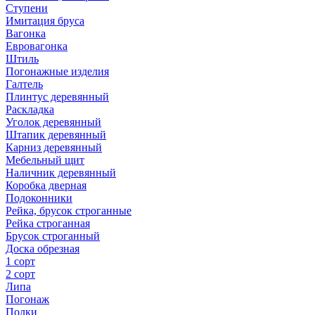
Ступени
Имитация бруса
Вагонка
Евровагонка
Штиль
Погонажные изделия
Галтель
Плинтус деревянный
Раскладка
Уголок деревянный
Штапик деревянный
Карниз деревянный
Мебельный щит
Наличник деревянный
Коробка дверная
Подоконники
Рейка, брусок строганные
Рейка строганная
Брусок строганный
Доска обрезная
1 сорт
2 сорт
Липа
Погонаж
Полки