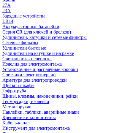
27A
23A
Зарядные устройства
LR14
Аккумуляторные батарейки
Серия CR (для ключей и брелков)
Удлинители, катушки и сетевые фильтры
Сетевые фильтры
Удлинители бытовые
Удлинители на катушке и на рамке
Светильник - переноска
Изделия для электромонтажа
Установочные и распаячные коробки
Счетчики электроэнергии
Арматура для электропроводки
Щиты и шкафы
Гофротруба
Шины, клеммы, наконечники, рейки
Термоусадки, изолента
Металлорукав
Наклейки, таблики, аварийные знаки
Крепление и кронштейны
Кабель-канал
Инструмент для электромонтажа