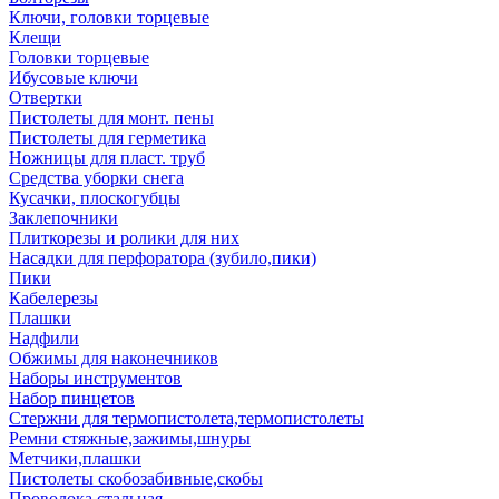
Ключи, головки торцевые
Клещи
Головки торцевые
Ибусовые ключи
Отвертки
Пистолеты для монт. пены
Пистолеты для герметика
Ножницы для пласт. труб
Средства уборки снега
Кусачки, плоскогубцы
Заклепочники
Плиткорезы и ролики для них
Насадки для перфоратора (зубило,пики)
Пики
Кабелерезы
Плашки
Надфили
Обжимы для наконечников
Наборы инструментов
Набор пинцетов
Стержни для термопистолета,термопистолеты
Ремни стяжные,зажимы,шнуры
Метчики,плашки
Пистолеты скобозабивные,скобы
Проволока стальная