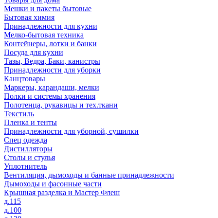
Мешки и пакеты бытовые
Бытовая химия
Принадлежности для кухни
Мелко-бытовая техника
Контейнеры, лотки и банки
Посуда для кухни
Тазы, Ведра, Баки, канистры
Принадлежности для уборки
Канцтовары
Маркеры, карандаши, мелки
Полки и системы хранения
Полотенца, рукавицы и тех.ткани
Текстиль
Пленка и тенты
Принадлежности для уборной, сушилки
Спец одежда
Дистилляторы
Столы и стулья
Уплотнитель
Вентиляция, дымоходы и банные принадлежности
Дымоходы и фасонные части
Крышная разделка и Мастер Флеш
д.115
д.100