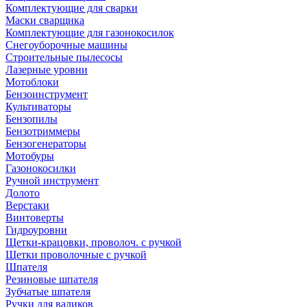
Комплектующие для сварки
Маски сварщика
Комплектующие для газонокосилок
Снегоуборочные машины
Строительные пылесосы
Лазерные уровни
Мотоблоки
Бензоинструмент
Культиваторы
Бензопилы
Бензотриммеры
Бензогенераторы
Мотобуры
Газонокосилки
Ручной инструмент
Долото
Верстаки
Винтоверты
Гидроуровни
Щетки-крацовки, проволоч. с ручкой
Щетки проволочные с ручкой
Шпателя
Резиновые шпателя
Зубчатые шпателя
Ручки для валиков