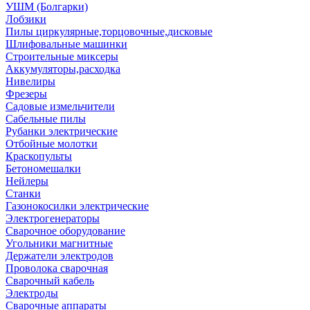
УШМ (Болгарки)
Лобзики
Пилы циркулярные,торцовочные,дисковые
Шлифовальные машинки
Строительные миксеры
Аккумуляторы,расходка
Нивелиры
Фрезеры
Садовые измельчители
Сабельные пилы
Рубанки электрические
Отбойные молотки
Краскопульты
Бетономешалки
Нейлеры
Станки
Газонокосилки электрические
Электрогенераторы
Сварочное оборудование
Угольники магнитные
Держатели электродов
Проволока сварочная
Сварочный кабель
Электроды
Сварочные аппараты