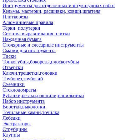
Инструменты для отделочных и штукатурных работ
Кельмы, мастерки, расшивки, ковши,шпателя
Плиткорезы
Алюминиевые правила
Терки, полутерки
Система выравнивания плитки
Наждачная бумага
Столярные и слесарные инструменты
Смазки для инструмента
Тиски
Тонкогубцы,бокорезы,плоскогубцы
Отвертки
Ключи,трещетки,головки
Труборез,трубогиб
Съемники
Стеклодомраты
Рубанки,резаки,рашпили,напильники
Набор инструмента
Воротки,выколотки
Точильные камни,точилка
Лебедки
Экстракторы
Струбцины
Клуппы