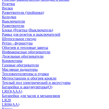
Розетки
Вилки
Разветвители (тройники)
Колодки
Выключатели
Разветвители
Блоки (Розетка+Выключатель)
Рамка для розеток и выключателей
Штепсельное гнездо
Ретро - фурнитура
Обогрев и тепловые завесы
Инфракрасные обогреватели
Дизельные обогреватели
Конвекторы
Газовые обогреватели
Масляные радиаторы
Тепловентиляторы и пушки
Метеостанции и обогрев кровли
Теплый пол электрический и аксессуары
Батарейки и аккумуляторы(О)
LR03(AAA)
Батарейки для часов и механизмов
LR20
LR06(AA)
Крона