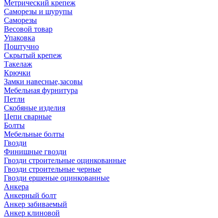
Метрический крепеж
Саморезы и шурупы
Саморезы
Весовой товар
Упаковка
Поштучно
Скрытый крепеж
Такелаж
Крючки
Замки навесные,засовы
Мебельная фурнитура
Петли
Скобяные изделия
Цепи сварные
Болты
Мебельные болты
Гвозди
Финишные гвозди
Гвозди строительные оцинкованные
Гвозди строительные черные
Гвозди ершеные оцинкованные
Анкера
Анкерный болт
Анкер забиваемый
Анкер клиновой