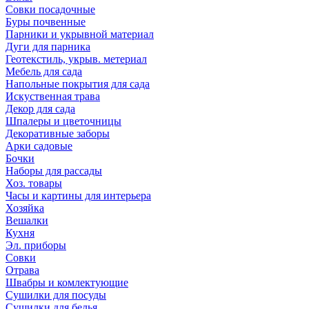
Совки посадочные
Буры почвенные
Парники и укрывной материал
Дуги для парника
Геотекстиль, укрыв. метериал
Мебель для сада
Напольные покрытия для сада
Искуственная трава
Декор для сада
Шпалеры и цветочницы
Декоративные заборы
Арки садовые
Бочки
Наборы для рассады
Хоз. товары
Часы и картины для интерьера
Хозяйка
Вешалки
Кухня
Эл. приборы
Совки
Отрава
Швабры и комлектующие
Сушилки для посуды
Сушилки для белья