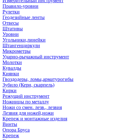
Измерительный инструмент
Правило-уровни
Рулетки
Геодезийные ленты
Отвесы
Штативы
Уровни
Угольники,линейки
Штангенциркули
Микрометры
Ударно-рычажный инструмент
Молотки
Кувалды
Киянки
Гвоздодеры, ломы,арматурогибы
Зубило (Керн, скарпель)
Кирки
Режущий инструмент
Ножницы по металлу
Ножи со смен. лезв., лезвия
Лезвия для ножей,ножи
Крепеж и монтажные изделия
Винты
Опора Бруса
Крепеж