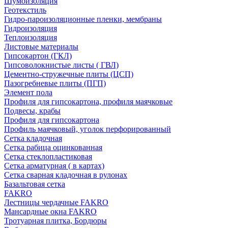
Шумоизоляция
Геотекстиль
Гидро-пароизоляционные пленки, мембраны
Гидроизоляция
Теплоизоляция
Листовые материалы
Гипсокартон (ГКЛ)
Гипсоволокнистые листы ( ГВЛ)
Цементно-стружечные плиты (ЦСП)
Пазогребневые плиты (ПГП)
Элемент пола
Профиля для гипсокартона, профиля маячковые
Подвесы, крабы
Профиля для гипсокартона
Профиль маячковый, уголок перфорированный
Сетка кладочная
Сетка рабица оцинкованная
Сетка стеклопластиковая
Сетка арматурная ( в картах)
Сетка сварная кладочная в рулонах
Базальтовая сетка
FAKRO
Лестницы чердачные FAKRO
Мансардные окна FAKRO
Тротуарная плитка, Бордюры