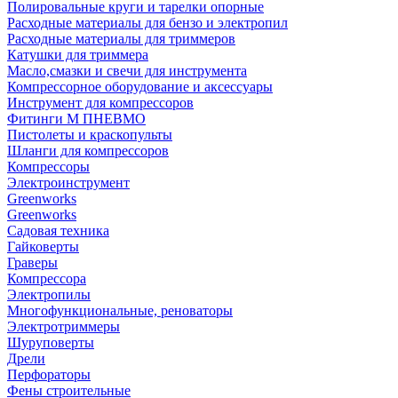
Полировальные круги и тарелки опорные
Расходные материалы для бензо и электропил
Расходные материалы для триммеров
Катушки для триммера
Масло,смазки и свечи для инструмента
Компрессорное оборудование и аксессуары
Инструмент для компрессоров
Фитинги М ПНЕВМО
Пистолеты и краскопульты
Шланги для компрессоров
Компрессоры
Электроинструмент
Greenworks
Greenworks
Садовая техника
Гайковерты
Граверы
Компрессора
Электропилы
Многофункциональные, реноваторы
Электротриммеры
Шуруповерты
Дрели
Перфораторы
Фены строительные