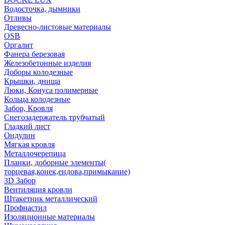
Водосточка, дымники
Отливы
Древесно-листовые материалы
OSB
Оргалит
Фанера березовая
Железобетонные изделия
Доборы колодезные
Крышки, днища
Люки, Конуса полимерные
Кольца колодезные
Забор, Кровля
Снегозадержатель трубчатый
Гладкий лист
Ондулин
Мягкая кровля
Металлочерепица
Планки, доборные элементы(
торцевая,конек,ендова,примыкание)
3D Забор
Вентиляция кровли
Штакетник металлический
Профнастил
Изоляционные материалы