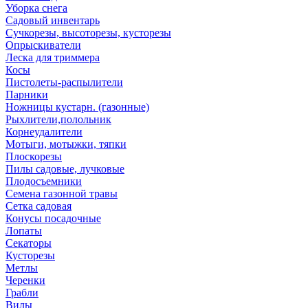
Уборка снега
Садовый инвентарь
Сучкорезы, высоторезы, кусторезы
Опрыскиватели
Леска для триммера
Косы
Пистолеты-распылители
Парники
Ножницы кустарн. (газонные)
Рыхлители,полольник
Корнеудалители
Мотыги, мотыжки, тяпки
Плоскорезы
Пилы садовые, лучковые
Плодосъемники
Семена газонной травы
Сетка садовая
Конусы посадочные
Лопаты
Секаторы
Кусторезы
Метлы
Черенки
Грабли
Вилы