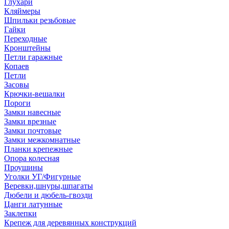
Глухари
Кляймеры
Шпильки резьбовые
Гайки
Переходные
Кронштейны
Петли гаражные
Копаев
Петли
Засовы
Крючки-вешалки
Пороги
Замки навесные
Замки врезные
Замки почтовые
Замки межкомнатные
Планки крепежные
Опора колесная
Проушины
Уголки УГ/Фигурные
Веревки,шнуры,шпагаты
Дюбели и дюбель-гвозди
Цанги латунные
Заклепки
Крепеж для деревянных конструкций