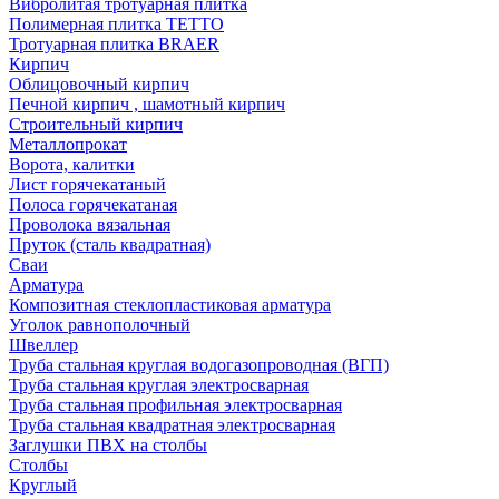
Вибролитая тротуарная плитка
Полимерная плитка TETTO
Тротуарная плитка BRAER
Кирпич
Облицовочный кирпич
Печной кирпич , шамотный кирпич
Строительный кирпич
Металлопрокат
Ворота, калитки
Лист горячекатаный
Полоса горячекатаная
Проволока вязальная
Пруток (сталь квадратная)
Сваи
Арматура
Композитная стеклопластиковая арматура
Уголок равнополочный
Швеллер
Труба стальная круглая водогазопроводная (ВГП)
Труба стальная круглая электросварная
Труба стальная профильная электросварная
Труба стальная квадратная электросварная
Заглушки ПВХ на столбы
Столбы
Круглый