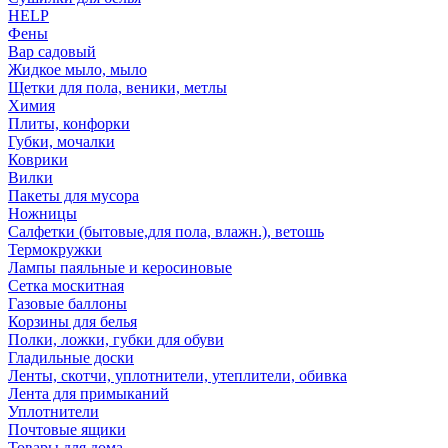
HELP
Фены
Вар садовый
Жидкое мыло, мыло
Щетки для пола, веники, метлы
Химия
Плиты, конфорки
Губки, мочалки
Коврики
Вилки
Пакеты для мусора
Ножницы
Салфетки (бытовые,для пола, влажн.), ветошь
Термокружки
Лампы паяльные и керосиновые
Сетка москитная
Газовые баллоны
Корзины для белья
Полки, ложки, губки для обуви
Гладильные доски
Ленты, скотчи, уплотнители, утеплители, обивка
Лента для примыканий
Уплотнители
Почтовые ящики
Товары для дома