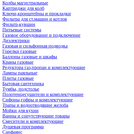
Колбы магистральные
Картриджи для колб
Ключи,кронштейны и прокладки
Фильтра для ст.машин и котлов
Фильтр-кувшин
Питьевые системы
Газовое оборудование и подключение
Диэлектрики
Газовая и сильфонная подводка
Горелки газовые
Баллоны газовые и шкафы
Краны газовые
Редуктора газ,пропан и комплектующие
Лампы паяльные
Плиты газовые
Бытовая сантехника
Тумбы, подстолье
Полотенцесушители и комплектующие
Сифоны,гофры и комплектующие
Трапы и водоотводящие желоба
Мойки для кухни
Ванны и сопутствующие товары
Смесители и комплектующие
Душевая программа
Санфаянс