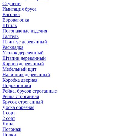
Ступени
Имитация бруса
Вагонка
Евровагонка
Штиль
Погонажные изделия
Галтель
Плинтус деревянный
Раскладка
Уголок деревянный
Штапик деревянный
Карниз деревянный
Мебельный щит
Наличник деревянный
Коробка дверная
Подоконники
Рейка, брусок строганные
Рейка строганная
Брусок строганный
Доска обрезная
1 сорт
2 сорт
Липа
Погонаж
Полки