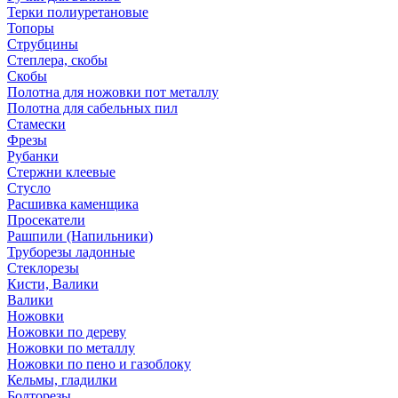
Терки полиуретановые
Топоры
Струбцины
Степлера, скобы
Скобы
Полотна для ножовки пот металлу
Полотна для сабельных пил
Стамески
Фрезы
Рубанки
Стержни клеевые
Стусло
Расшивка каменщика
Просекатели
Рашпили (Напильники)
Труборезы ладонные
Стеклорезы
Кисти, Валики
Валики
Ножовки
Ножовки по дереву
Ножовки по металлу
Ножовки по пено и газоблоку
Кельмы, гладилки
Болторезы