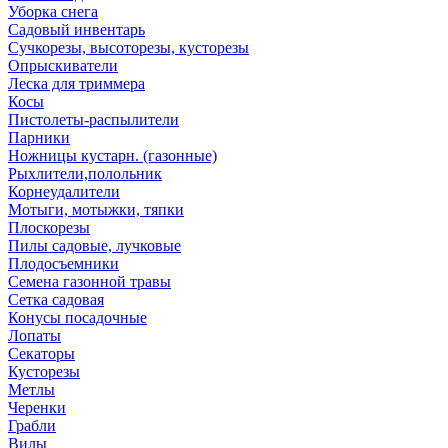
Уборка снега
Садовый инвентарь
Сучкорезы, высоторезы, кусторезы
Опрыскиватели
Леска для триммера
Косы
Пистолеты-распылители
Парники
Ножницы кустарн. (газонные)
Рыхлители,полольник
Корнеудалители
Мотыги, мотыжки, тяпки
Плоскорезы
Пилы садовые, лучковые
Плодосъемники
Семена газонной травы
Сетка садовая
Конусы посадочные
Лопаты
Секаторы
Кусторезы
Метлы
Черенки
Грабли
Вилы