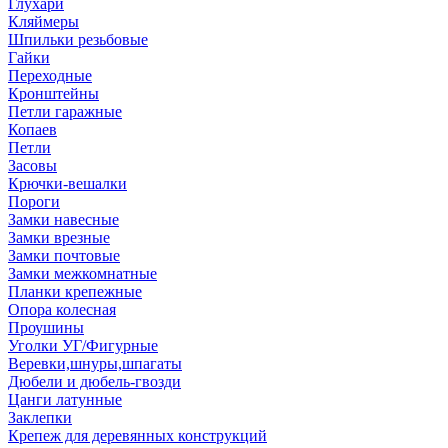
Глухари
Кляймеры
Шпильки резьбовые
Гайки
Переходные
Кронштейны
Петли гаражные
Копаев
Петли
Засовы
Крючки-вешалки
Пороги
Замки навесные
Замки врезные
Замки почтовые
Замки межкомнатные
Планки крепежные
Опора колесная
Проушины
Уголки УГ/Фигурные
Веревки,шнуры,шпагаты
Дюбели и дюбель-гвозди
Цанги латунные
Заклепки
Крепеж для деревянных конструкций