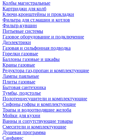
Колбы магистральные
Картриджи для колб
Ключи,кронштейны и прокладки
Фильтра для ст.машин и котлов
Фильтр-кувшин
Питьевые системы
Газовое оборудование и подключение
Диэлектрики
Газовая и сильфонная подводка
Горелки газовые
Баллоны газовые и шкафы
Краны газовые
Редуктора газ,пропан и комплектующие
Лампы паяльные
Плиты газовые
Бытовая сантехника
Тумбы, подстолье
Полотенцесушители и комплектующие
Сифоны,гофры и комплектующие
Трапы и водоотводящие желоба
Мойки для кухни
Ванны и сопутствующие товары
Смесители и комплектующие
Душевая программа
Санфаянс