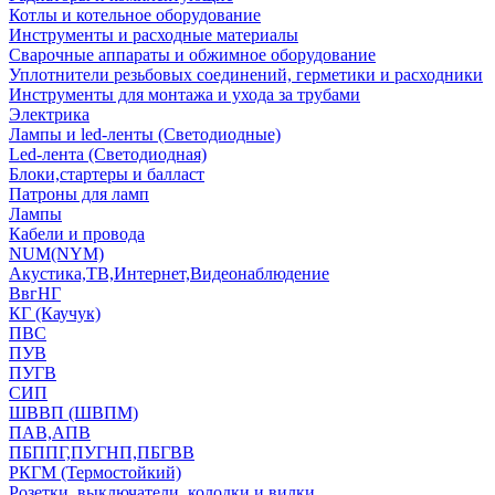
Котлы и котельное оборудование
Инструменты и расходные материалы
Сварочные аппараты и обжимное оборудование
Уплотнители резьбовых соединений, герметики и расходники
Инструменты для монтажа и ухода за трубами
Электрика
Лампы и led-ленты (Светодиодные)
Led-лента (Светодиодная)
Блоки,стартеры и балласт
Патроны для ламп
Лампы
Кабели и провода
NUM(NYM)
Акустика,ТВ,Интернет,Видеонаблюдение
ВвгНГ
КГ (Каучук)
ПВС
ПУВ
ПУГВ
СИП
ШВВП (ШВПМ)
ПАВ,АПВ
ПБППГ,ПУГНП,ПБГВВ
РКГМ (Термостойкий)
Розетки, выключатели, колодки и вилки