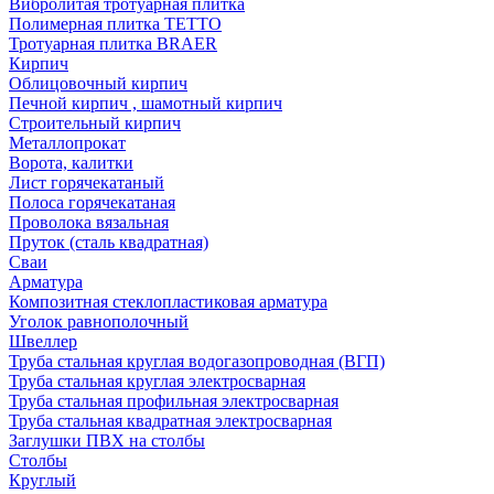
Вибролитая тротуарная плитка
Полимерная плитка TETTO
Тротуарная плитка BRAER
Кирпич
Облицовочный кирпич
Печной кирпич , шамотный кирпич
Строительный кирпич
Металлопрокат
Ворота, калитки
Лист горячекатаный
Полоса горячекатаная
Проволока вязальная
Пруток (сталь квадратная)
Сваи
Арматура
Композитная стеклопластиковая арматура
Уголок равнополочный
Швеллер
Труба стальная круглая водогазопроводная (ВГП)
Труба стальная круглая электросварная
Труба стальная профильная электросварная
Труба стальная квадратная электросварная
Заглушки ПВХ на столбы
Столбы
Круглый