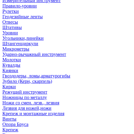
Измерительный инструмент
Правило-уровни
Рулетки
Геодезийные ленты
Отвесы
Штативы
Уровни
Угольники,линейки
Штангенциркули
Микрометры
Ударно-рычажный инструмент
Молотки
Кувалды
Киянки
Гвоздодеры, ломы,арматурогибы
Зубило (Керн, скарпель)
Кирки
Режущий инструмент
Ножницы по металлу
Ножи со смен. лезв., лезвия
Лезвия для ножей,ножи
Крепеж и монтажные изделия
Винты
Опора Бруса
Крепеж