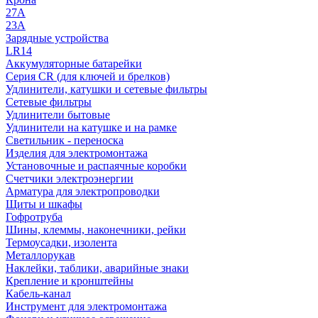
27A
23A
Зарядные устройства
LR14
Аккумуляторные батарейки
Серия CR (для ключей и брелков)
Удлинители, катушки и сетевые фильтры
Сетевые фильтры
Удлинители бытовые
Удлинители на катушке и на рамке
Светильник - переноска
Изделия для электромонтажа
Установочные и распаячные коробки
Счетчики электроэнергии
Арматура для электропроводки
Щиты и шкафы
Гофротруба
Шины, клеммы, наконечники, рейки
Термоусадки, изолента
Металлорукав
Наклейки, таблики, аварийные знаки
Крепление и кронштейны
Кабель-канал
Инструмент для электромонтажа