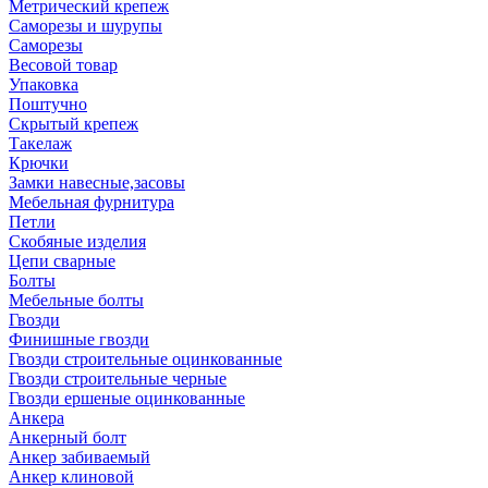
Метрический крепеж
Саморезы и шурупы
Саморезы
Весовой товар
Упаковка
Поштучно
Скрытый крепеж
Такелаж
Крючки
Замки навесные,засовы
Мебельная фурнитура
Петли
Скобяные изделия
Цепи сварные
Болты
Мебельные болты
Гвозди
Финишные гвозди
Гвозди строительные оцинкованные
Гвозди строительные черные
Гвозди ершеные оцинкованные
Анкера
Анкерный болт
Анкер забиваемый
Анкер клиновой