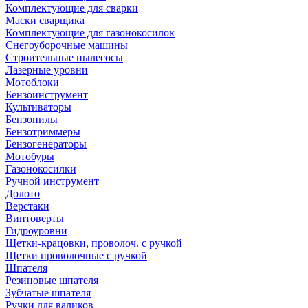
Комплектующие для сварки
Маски сварщика
Комплектующие для газонокосилок
Снегоуборочные машины
Строительные пылесосы
Лазерные уровни
Мотоблоки
Бензоинструмент
Культиваторы
Бензопилы
Бензотриммеры
Бензогенераторы
Мотобуры
Газонокосилки
Ручной инструмент
Долото
Верстаки
Винтоверты
Гидроуровни
Щетки-крацовки, проволоч. с ручкой
Щетки проволочные с ручкой
Шпателя
Резиновые шпателя
Зубчатые шпателя
Ручки для валиков