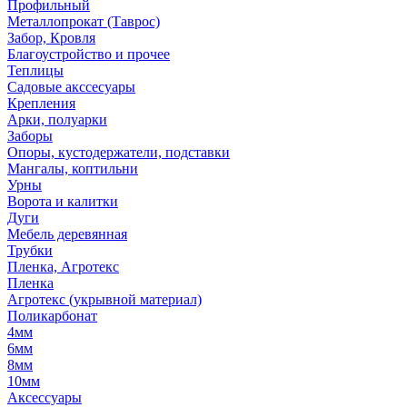
Профильный
Металлопрокат (Таврос)
Забор, Кровля
Благоустройство и прочее
Теплицы
Садовые акссесуары
Крепления
Арки, полуарки
Заборы
Опоры, кустодержатели, подставки
Мангалы, коптильни
Урны
Ворота и калитки
Дуги
Мебель деревянная
Трубки
Пленка, Агротекс
Пленка
Агротекс (укрывной материал)
Поликарбонат
4мм
6мм
8мм
10мм
Аксессуары