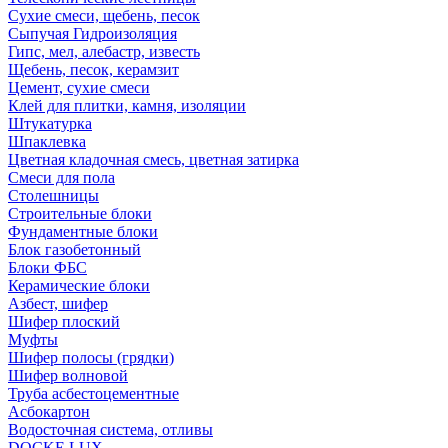
Сухие смеси, щебень, песок
Сыпучая Гидроизоляция
Гипс, мел, алебастр, известь
Щебень, песок, керамзит
Цемент, сухие смеси
Клей для плитки, камня, изоляции
Штукатурка
Шпаклевка
Цветная кладочная смесь, цветная затирка
Смеси для пола
Столешницы
Строительные блоки
Фундаментные блоки
Блок газобетонный
Блоки ФБС
Керамические блоки
Азбест, шифер
Шифер плоский
Муфты
Шифер полосы (грядки)
Шифер волновой
Труба асбестоцементные
Асбокартон
Водосточная система, отливы
DOCKE LUX