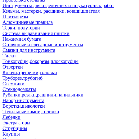
Инструменты для отделочных и штукатурных работ
Кельмы, мастерки, расшивки, ковши,шпателя
Плиткорезы
Алюминиевые правила
Терки, полутерки
Система выравнивания плитки
Наждачная бумага
Столярные и слесарные инструменты
Смазки для инструмента
Тиски
Тонкогубцы,бокорезы,плоскогубцы
Отвертки
Ключи,трещетки,головки
Труборез,трубогиб
Съемники
Стеклодомраты
Рубанки,резаки,рашпили,напильники
Набор инструмента
Воротки,выколотки
Точильные камни,точилка
Лебедки
Экстракторы
Струбцины
Клуппы