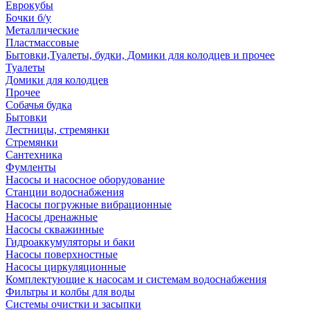
Еврокубы
Бочки б/у
Металлические
Пластмассовые
Бытовки,Туалеты, будки, Домики для колодцев и прочее
Туалеты
Домики для колодцев
Прочее
Собачья будка
Бытовки
Лестницы, стремянки
Стремянки
Сантехника
Фумленты
Насосы и насосное оборудование
Станции водоснабжения
Насосы погружные вибрационные
Насосы дренажные
Насосы скважинные
Гидроаккумуляторы и баки
Насосы поверхностные
Насосы циркуляционные
Комплектующие к насосам и системам водоснабжения
Фильтры и колбы для воды
Системы очистки и засыпки