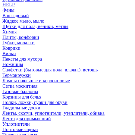
HELP
Фены
Вар садовый
Жидкое мыло, мыло
Щетки для пола, веники, метлы
Химия
Плиты, конфорки
Губки, мочалки
Коврики
Вилки
Пакеты для мусора
Ножницы
Салфетки (бытовые,для пола, влажн.), ветошь
Термокружки
Лампы паяльные и керосиновые
Сетка москитная
Газовые баллоны
Корзины для белья
Полки, ложки, губки для обуви
Гладильные доски
Ленты, скотчи, уплотнители, утеплители, обивка
Лента для примыканий
Уплотнители
Почтовые ящики
Товары для дома