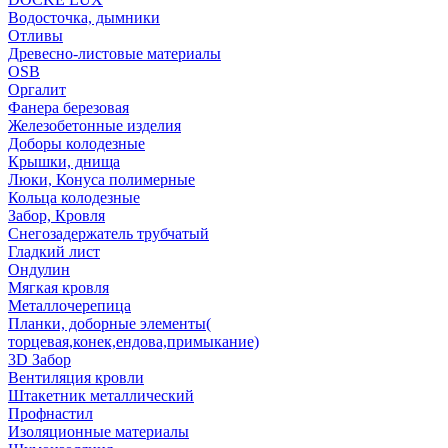
Водосточка, дымники
Отливы
Древесно-листовые материалы
OSB
Оргалит
Фанера березовая
Железобетонные изделия
Доборы колодезные
Крышки, днища
Люки, Конуса полимерные
Кольца колодезные
Забор, Кровля
Снегозадержатель трубчатый
Гладкий лист
Ондулин
Мягкая кровля
Металлочерепица
Планки, доборные элементы(
торцевая,конек,ендова,примыкание)
3D Забор
Вентиляция кровли
Штакетник металлический
Профнастил
Изоляционные материалы