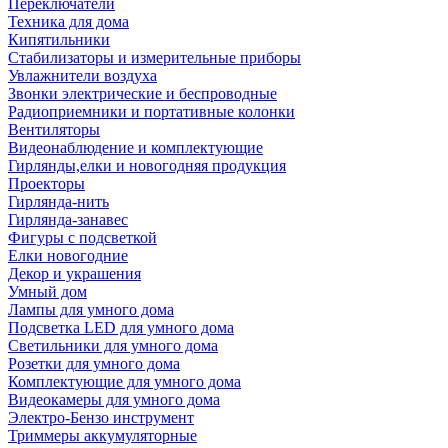
Переключатели
Техника для дома
Кипятильники
Стабилизаторы и измерительные приборы
Увлажнители воздуха
Звонки электрические и беспроводные
Радиоприемники и портативные колонки
Вентиляторы
Видеонаблюдение и комплектующие
Гирлянды,елки и новогодняя продукция
Проекторы
Гирлянда-нить
Гирлянда-занавес
Фигуры с подсветкой
Елки новогодние
Декор и украшения
Умный дом
Лампы для умного дома
Подсветка LED для умного дома
Светильники для умного дома
Розетки для умного дома
Комплектующие для умного дома
Видеокамеры для умного дома
Электро-Бензо инструмент
Триммеры аккумуляторные