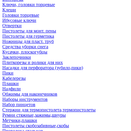
Ключи, головки торцевые
Клещи
Головки торцевые
Ибусовые ключи
Отвертки
Пистолеты для монт. пены
Пистолеты для герметика
Ножницы для пласт. труб
Средства уборки снега
Кусачки, плоскогубцы
Заклепочники
Плиткорезы и ролики для них
Насадки для перфоратора (зубило,пики)
Пики
Кабелерезы
Плашки
Надфили
Обжимы для наконечников
Наборы инструментов
Набор пинцетов
Стержни для термопистолета,термопистолеты
Ремни стяжные,зажимы,шнуры
Метчики,плашки
Пистолеты скобозабивные,скобы
Проволока стальная