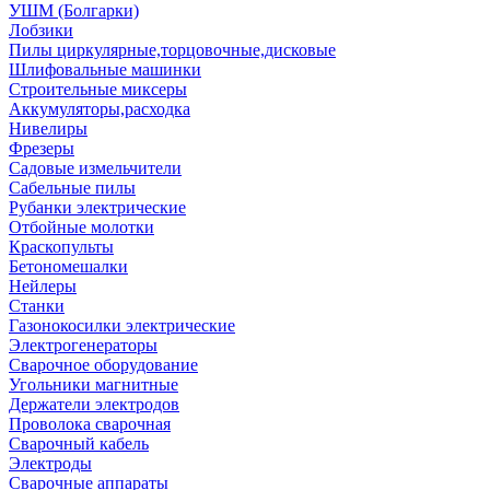
УШМ (Болгарки)
Лобзики
Пилы циркулярные,торцовочные,дисковые
Шлифовальные машинки
Строительные миксеры
Аккумуляторы,расходка
Нивелиры
Фрезеры
Садовые измельчители
Сабельные пилы
Рубанки электрические
Отбойные молотки
Краскопульты
Бетономешалки
Нейлеры
Станки
Газонокосилки электрические
Электрогенераторы
Сварочное оборудование
Угольники магнитные
Держатели электродов
Проволока сварочная
Сварочный кабель
Электроды
Сварочные аппараты