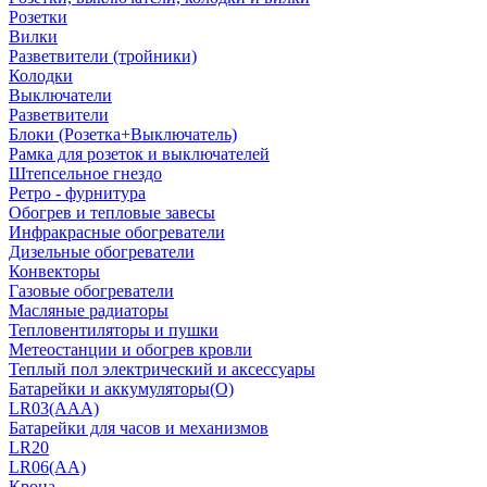
Розетки
Вилки
Разветвители (тройники)
Колодки
Выключатели
Разветвители
Блоки (Розетка+Выключатель)
Рамка для розеток и выключателей
Штепсельное гнездо
Ретро - фурнитура
Обогрев и тепловые завесы
Инфракрасные обогреватели
Дизельные обогреватели
Конвекторы
Газовые обогреватели
Масляные радиаторы
Тепловентиляторы и пушки
Метеостанции и обогрев кровли
Теплый пол электрический и аксессуары
Батарейки и аккумуляторы(О)
LR03(AAA)
Батарейки для часов и механизмов
LR20
LR06(AA)
Крона