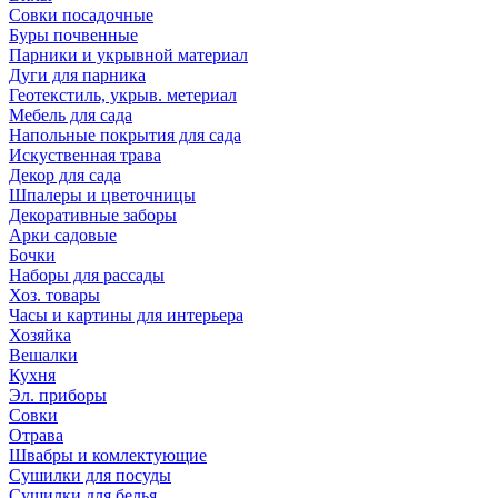
Совки посадочные
Буры почвенные
Парники и укрывной материал
Дуги для парника
Геотекстиль, укрыв. метериал
Мебель для сада
Напольные покрытия для сада
Искуственная трава
Декор для сада
Шпалеры и цветочницы
Декоративные заборы
Арки садовые
Бочки
Наборы для рассады
Хоз. товары
Часы и картины для интерьера
Хозяйка
Вешалки
Кухня
Эл. приборы
Совки
Отрава
Швабры и комлектующие
Сушилки для посуды
Сушилки для белья