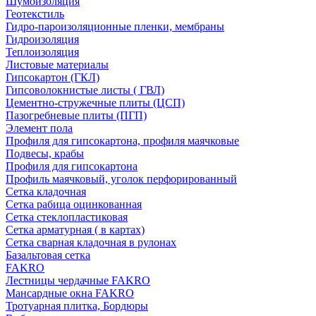
Шумоизоляция
Геотекстиль
Гидро-пароизоляционные пленки, мембраны
Гидроизоляция
Теплоизоляция
Листовые материалы
Гипсокартон (ГКЛ)
Гипсоволокнистые листы ( ГВЛ)
Цементно-стружечные плиты (ЦСП)
Пазогребневые плиты (ПГП)
Элемент пола
Профиля для гипсокартона, профиля маячковые
Подвесы, крабы
Профиля для гипсокартона
Профиль маячковый, уголок перфорированный
Сетка кладочная
Сетка рабица оцинкованная
Сетка стеклопластиковая
Сетка арматурная ( в картах)
Сетка сварная кладочная в рулонах
Базальтовая сетка
FAKRO
Лестницы чердачные FAKRO
Мансардные окна FAKRO
Тротуарная плитка, Бордюры