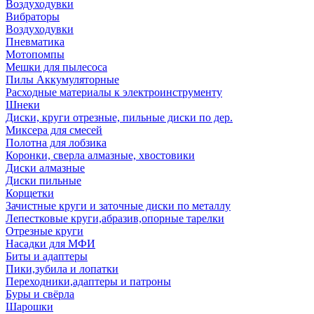
Воздуходувки
Вибраторы
Воздуходувки
Пневматика
Мотопомпы
Мешки для пылесоса
Пилы Аккумуляторные
Расходные материалы к электроинструменту
Шнеки
Диски, круги отрезные, пильные диски по дер.
Миксера для смесей
Полотна для лобзика
Коронки, сверла алмазные, хвостовики
Диски алмазные
Диски пильные
Корщетки
Зачистные круги и заточные диски по металлу
Лепестковые круги,абразив,опорные тарелки
Отрезные круги
Насадки для МФИ
Биты и адаптеры
Пики,зубила и лопатки
Переходники,адаптеры и патроны
Буры и свёрла
Шарошки