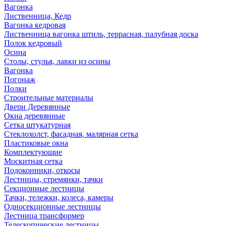
Вагонка
Лиственница, Кедр
Вагонка кедровая
Лиственница вагонка штиль, террасная, палубная доска
Полок кедровый
Осина
Столы, стулья, лавки из осины
Вагонка
Погонаж
Полки
Строительные материалы
Двери Деревянные
Окна деревянные
Сетка штукатурная
Стеклохолст, фасадная, малярная сетка
Пластиковые окна
Комплектующие
Москитная сетка
Подоконники, откосы
Лестницы, стремянки, тачки
Секционные лестницы
Тачки, тележки, колеса, камеры
Односекционные лестницы
Лестница трансформер
Телескопические лестницы