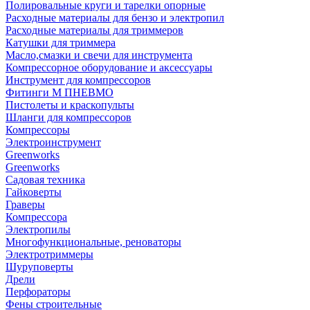
Полировальные круги и тарелки опорные
Расходные материалы для бензо и электропил
Расходные материалы для триммеров
Катушки для триммера
Масло,смазки и свечи для инструмента
Компрессорное оборудование и аксессуары
Инструмент для компрессоров
Фитинги М ПНЕВМО
Пистолеты и краскопульты
Шланги для компрессоров
Компрессоры
Электроинструмент
Greenworks
Greenworks
Садовая техника
Гайковерты
Граверы
Компрессора
Электропилы
Многофункциональные, реноваторы
Электротриммеры
Шуруповерты
Дрели
Перфораторы
Фены строительные