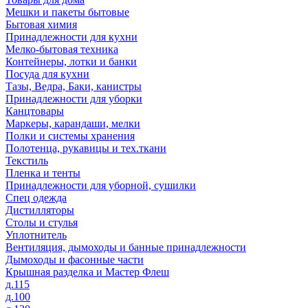
Мешки и пакеты бытовые
Бытовая химия
Принадлежности для кухни
Мелко-бытовая техника
Контейнеры, лотки и банки
Посуда для кухни
Тазы, Ведра, Баки, канистры
Принадлежности для уборки
Канцтовары
Маркеры, карандаши, мелки
Полки и системы хранения
Полотенца, рукавицы и тех.ткани
Текстиль
Пленка и тенты
Принадлежности для уборной, сушилки
Спец одежда
Дистилляторы
Столы и стулья
Уплотнитель
Вентиляция, дымоходы и банные принадлежности
Дымоходы и фасонные части
Крышная разделка и Мастер Флеш
д.115
д.100