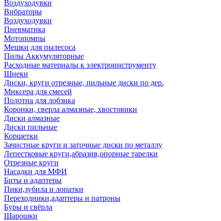
Воздуходувки
Вибраторы
Воздуходувки
Пневматика
Мотопомпы
Мешки для пылесоса
Пилы Аккумуляторные
Расходные материалы к электроинструменту
Шнеки
Диски, круги отрезные, пильные диски по дер.
Миксера для смесей
Полотна для лобзика
Коронки, сверла алмазные, хвостовики
Диски алмазные
Диски пильные
Корщетки
Зачистные круги и заточные диски по металлу
Лепестковые круги,абразив,опорные тарелки
Отрезные круги
Насадки для МФИ
Биты и адаптеры
Пики,зубила и лопатки
Переходники,адаптеры и патроны
Буры и свёрла
Шарошки