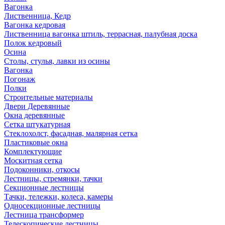
Вагонка
Лиственница, Кедр
Вагонка кедровая
Лиственница вагонка штиль, террасная, палубная доска
Полок кедровый
Осина
Столы, стулья, лавки из осины
Вагонка
Погонаж
Полки
Строительные материалы
Двери Деревянные
Окна деревянные
Сетка штукатурная
Стеклохолст, фасадная, малярная сетка
Пластиковые окна
Комплектующие
Москитная сетка
Подоконники, откосы
Лестницы, стремянки, тачки
Секционные лестницы
Тачки, тележки, колеса, камеры
Односекционные лестницы
Лестница трансформер
Телескопические лестницы