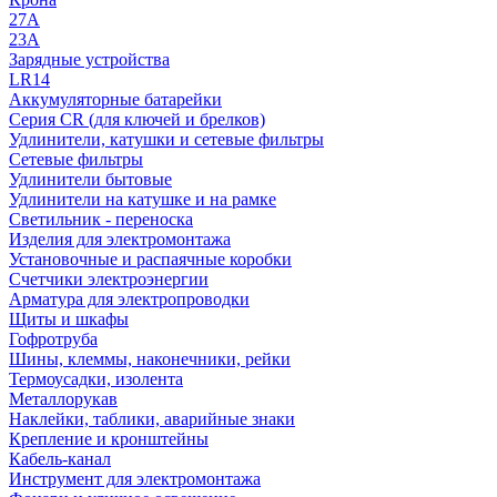
27A
23A
Зарядные устройства
LR14
Аккумуляторные батарейки
Серия CR (для ключей и брелков)
Удлинители, катушки и сетевые фильтры
Сетевые фильтры
Удлинители бытовые
Удлинители на катушке и на рамке
Светильник - переноска
Изделия для электромонтажа
Установочные и распаячные коробки
Счетчики электроэнергии
Арматура для электропроводки
Щиты и шкафы
Гофротруба
Шины, клеммы, наконечники, рейки
Термоусадки, изолента
Металлорукав
Наклейки, таблики, аварийные знаки
Крепление и кронштейны
Кабель-канал
Инструмент для электромонтажа