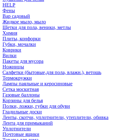
HELP
Фены
Вар садовый
Жидкое мыло, мыло
Щетки для пола, веники, метлы
Химия
Плиты, конфорки
Губки, мочалки
Коврики
Вилки
Пакеты для мусора
Ножницы
Салфетки (бытовые,для пола, влажн.), ветошь
Термокружки
Лампы паяльные и керосиновые
Сетка москитная
Газовые баллоны
Корзины для белья
Полки, ложки, губки для обуви
Гладильные доски
Ленты, скотчи, уплотнители, утеплители, обивка
Лента для примыканий
Уплотнители
Почтовые ящики
Товары для дома