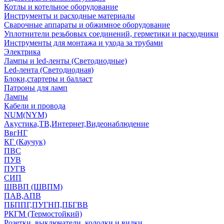
Котлы и котельное оборудование
Инструменты и расходные материалы
Сварочные аппараты и обжимное оборудование
Уплотнители резьбовых соединений, герметики и расходники
Инструменты для монтажа и ухода за трубами
Электрика
Лампы и led-ленты (Светодиодные)
Led-лента (Светодиодная)
Блоки,стартеры и балласт
Патроны для ламп
Лампы
Кабели и провода
NUM(NYM)
Акустика,ТВ,Интернет,Видеонаблюдение
ВвгНГ
КГ (Каучук)
ПВС
ПУВ
ПУГВ
СИП
ШВВП (ШВПМ)
ПАВ,АПВ
ПБППГ,ПУГНП,ПБГВВ
РКГМ (Термостойкий)
Розетки, выключатели, колодки и вилки