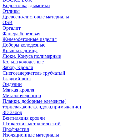
Водосточка, дымники
Отливы
Древесно-листовые материалы
OSB
Оргалит
Фанера березовая
Железобетонные изделия
Доборы колодезные
Крышки, днища
Люки, Конуса полимерные
Кольца колодезные
Забор, Кровля
Снегозадержатель трубчатый
Гладкий лист
Ондулин
Мягкая кровля
Металлочерепица
Планки, доборные элементы(
торцевая,конек,ендова,примыкание)
3D Забор
Вентиляция кровли
Штакетник металлический
Профнастил
Изоляционные материалы