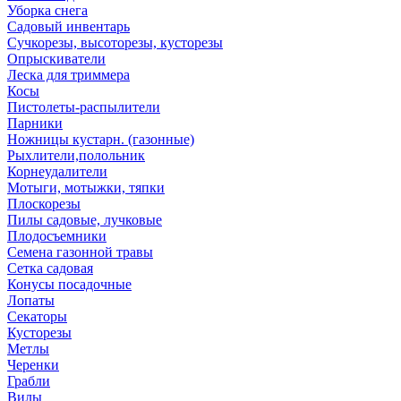
Уборка снега
Садовый инвентарь
Сучкорезы, высоторезы, кусторезы
Опрыскиватели
Леска для триммера
Косы
Пистолеты-распылители
Парники
Ножницы кустарн. (газонные)
Рыхлители,полольник
Корнеудалители
Мотыги, мотыжки, тяпки
Плоскорезы
Пилы садовые, лучковые
Плодосъемники
Семена газонной травы
Сетка садовая
Конусы посадочные
Лопаты
Секаторы
Кусторезы
Метлы
Черенки
Грабли
Вилы