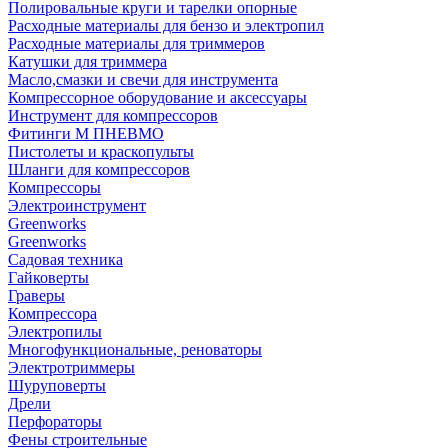
Полировальные круги и тарелки опорные
Расходные материалы для бензо и электропил
Расходные материалы для триммеров
Катушки для триммера
Масло,смазки и свечи для инструмента
Компрессорное оборудование и аксессуары
Инструмент для компрессоров
Фитинги М ПНЕВМО
Пистолеты и краскопульты
Шланги для компрессоров
Компрессоры
Электроинструмент
Greenworks
Greenworks
Садовая техника
Гайковерты
Граверы
Компрессора
Электропилы
Многофункциональные, реноваторы
Электротриммеры
Шуруповерты
Дрели
Перфораторы
Фены строительные