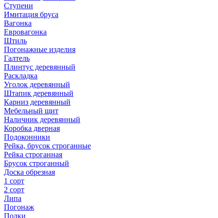
Ступени
Имитация бруса
Вагонка
Евровагонка
Штиль
Погонажные изделия
Галтель
Плинтус деревянный
Раскладка
Уголок деревянный
Штапик деревянный
Карниз деревянный
Мебельный щит
Наличник деревянный
Коробка дверная
Подоконники
Рейка, брусок строганные
Рейка строганная
Брусок строганный
Доска обрезная
1 сорт
2 сорт
Липа
Погонаж
Полки