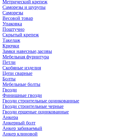
Метрический крепеж
Саморезы и шурупы
Саморезы
Весовой товар
Упаковка
Поштучно
Скрытый крепеж
Такелаж
Крючки
Замки навесные,засовы
Мебельная фурнитура
Петли
Скобяные изделия
Цепи сварные
Болты
Мебельные болты
Гвозди
Финишные гвозди
Гвозди строительные оцинкованные
Гвозди строительные черные
Гвозди ершеные оцинкованные
Анкера
Анкерный болт
Анкер забиваемый
Анкер клиновой