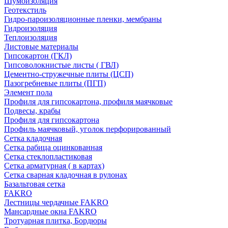
Шумоизоляция
Геотекстиль
Гидро-пароизоляционные пленки, мембраны
Гидроизоляция
Теплоизоляция
Листовые материалы
Гипсокартон (ГКЛ)
Гипсоволокнистые листы ( ГВЛ)
Цементно-стружечные плиты (ЦСП)
Пазогребневые плиты (ПГП)
Элемент пола
Профиля для гипсокартона, профиля маячковые
Подвесы, крабы
Профиля для гипсокартона
Профиль маячковый, уголок перфорированный
Сетка кладочная
Сетка рабица оцинкованная
Сетка стеклопластиковая
Сетка арматурная ( в картах)
Сетка сварная кладочная в рулонах
Базальтовая сетка
FAKRO
Лестницы чердачные FAKRO
Мансардные окна FAKRO
Тротуарная плитка, Бордюры