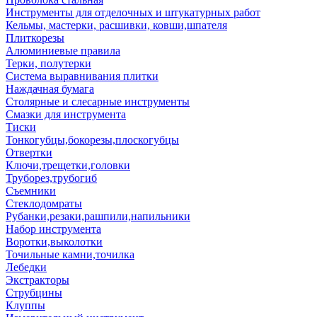
Инструменты для отделочных и штукатурных работ
Кельмы, мастерки, расшивки, ковши,шпателя
Плиткорезы
Алюминиевые правила
Терки, полутерки
Система выравнивания плитки
Наждачная бумага
Столярные и слесарные инструменты
Смазки для инструмента
Тиски
Тонкогубцы,бокорезы,плоскогубцы
Отвертки
Ключи,трещетки,головки
Труборез,трубогиб
Съемники
Стеклодомраты
Рубанки,резаки,рашпили,напильники
Набор инструмента
Воротки,выколотки
Точильные камни,точилка
Лебедки
Экстракторы
Струбцины
Клуппы