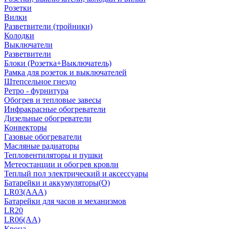
Розетки
Вилки
Разветвители (тройники)
Колодки
Выключатели
Разветвители
Блоки (Розетка+Выключатель)
Рамка для розеток и выключателей
Штепсельное гнездо
Ретро - фурнитура
Обогрев и тепловые завесы
Инфракрасные обогреватели
Дизельные обогреватели
Конвекторы
Газовые обогреватели
Масляные радиаторы
Тепловентиляторы и пушки
Метеостанции и обогрев кровли
Теплый пол электрический и аксессуары
Батарейки и аккумуляторы(О)
LR03(AAA)
Батарейки для часов и механизмов
LR20
LR06(AA)
Крона