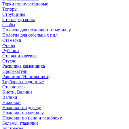
Терки полиуретановые
Топоры
Струбцины
Степлера, скобы
Скобы
Полотна для ножовки пот металлу
Полотна для сабельных пил
Стамески
Фрезы
Рубанки
Стержни клеевые
Стусло
Расшивка каменщика
Просекатели
Рашпили (Напильники)
Труборезы ладонные
Стеклорезы
Кисти, Валики
Валики
Ножовки
Ножовки по дереву
Ножовки по металлу
Ножовки по пено и газоблоку
Кельмы, гладилки
Болторезы