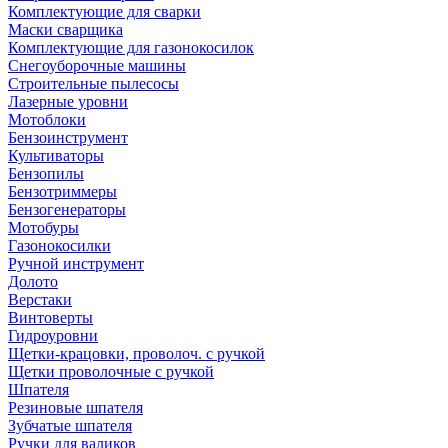
Комплектующие для сварки
Маски сварщика
Комплектующие для газонокосилок
Снегоуборочные машины
Строительные пылесосы
Лазерные уровни
Мотоблоки
Бензоинструмент
Культиваторы
Бензопилы
Бензотриммеры
Бензогенераторы
Мотобуры
Газонокосилки
Ручной инструмент
Долото
Верстаки
Винтоверты
Гидроуровни
Щетки-крацовки, проволоч. с ручкой
Щетки проволочные с ручкой
Шпателя
Резиновые шпателя
Зубчатые шпателя
Ручки для валиков