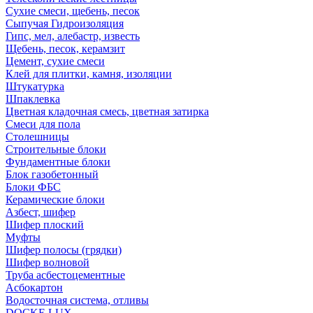
Сухие смеси, щебень, песок
Сыпучая Гидроизоляция
Гипс, мел, алебастр, известь
Щебень, песок, керамзит
Цемент, сухие смеси
Клей для плитки, камня, изоляции
Штукатурка
Шпаклевка
Цветная кладочная смесь, цветная затирка
Смеси для пола
Столешницы
Строительные блоки
Фундаментные блоки
Блок газобетонный
Блоки ФБС
Керамические блоки
Азбест, шифер
Шифер плоский
Муфты
Шифер полосы (грядки)
Шифер волновой
Труба асбестоцементные
Асбокартон
Водосточная система, отливы
DOCKE LUX