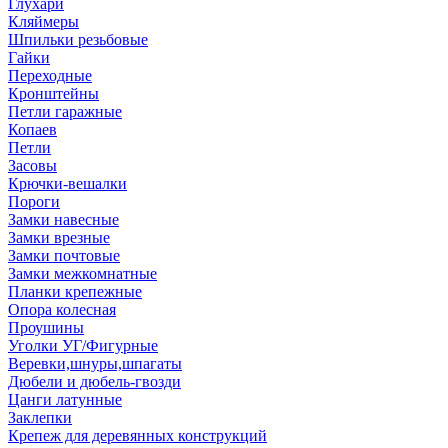
Глухари
Кляймеры
Шпильки резьбовые
Гайки
Переходные
Кронштейны
Петли гаражные
Копаев
Петли
Засовы
Крючки-вешалки
Пороги
Замки навесные
Замки врезные
Замки почтовые
Замки межкомнатные
Планки крепежные
Опора колесная
Проушины
Уголки УГ/Фигурные
Веревки,шнуры,шпагаты
Дюбели и дюбель-гвозди
Цанги латунные
Заклепки
Крепеж для деревянных конструкций