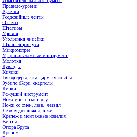
Измерительный инструмент
Правило-уровни
Рулетки
Геодезийные ленты
Отвесы
Штативы
Уровни
Угольники,линейки
Штангенциркули
Микрометры
Ударно-рычажный инструмент
Молотки
Кувалды
Киянки
Гвоздодеры, ломы,арматурогибы
Зубило (Керн, скарпель)
Кирки
Режущий инструмент
Ножницы по металлу
Ножи со смен. лезв., лезвия
Лезвия для ножей,ножи
Крепеж и монтажные изделия
Винты
Опора Бруса
Крепеж