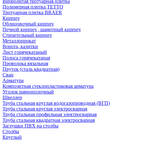
Вибролитая тротуарная плитка
Полимерная плитка TETTO
Тротуарная плитка BRAER
Кирпич
Облицовочный кирпич
Печной кирпич , шамотный кирпич
Строительный кирпич
Металлопрокат
Ворота, калитки
Лист горячекатаный
Полоса горячекатаная
Проволока вязальная
Пруток (сталь квадратная)
Сваи
Арматура
Композитная стеклопластиковая арматура
Уголок равнополочный
Швеллер
Труба стальная круглая водогазопроводная (ВГП)
Труба стальная круглая электросварная
Труба стальная профильная электросварная
Труба стальная квадратная электросварная
Заглушки ПВХ на столбы
Столбы
Круглый