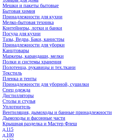
Мешки и пакеты бытовые
Бытовая химия
Принадлежности для кухни
Мелко-бытовая техника
Контейнеры, лотки и банки
Посуда для кухни
Тазы, Ведра, Баки, канистры
Принадлежности для уборки
Канцтовары
Маркеры, карандаши, мелки
Полки и системы хранения
Полотенца, рукавицы и тех.ткани
Текстиль
Пленка и тенты
Принадлежности для уборной, сушилки
Спец одежда
Дистилляторы
Столы и стулья
Уплотнитель
Вентиляция, дымоходы и банные принадлежности
Дымоходы и фасонные части
Крышная разделка и Мастер Флеш
д.115
д.100