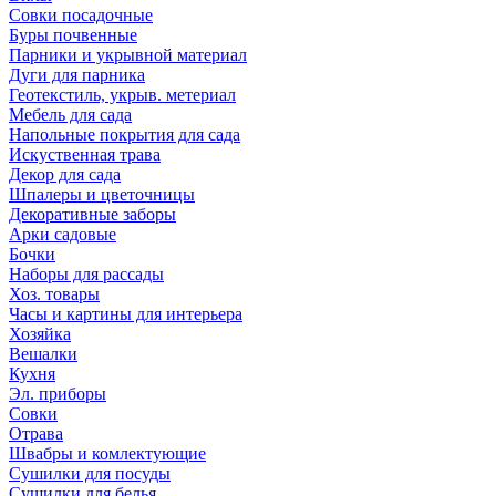
Совки посадочные
Буры почвенные
Парники и укрывной материал
Дуги для парника
Геотекстиль, укрыв. метериал
Мебель для сада
Напольные покрытия для сада
Искуственная трава
Декор для сада
Шпалеры и цветочницы
Декоративные заборы
Арки садовые
Бочки
Наборы для рассады
Хоз. товары
Часы и картины для интерьера
Хозяйка
Вешалки
Кухня
Эл. приборы
Совки
Отрава
Швабры и комлектующие
Сушилки для посуды
Сушилки для белья