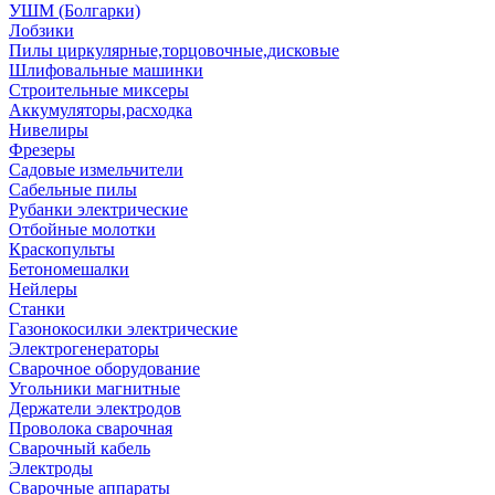
УШМ (Болгарки)
Лобзики
Пилы циркулярные,торцовочные,дисковые
Шлифовальные машинки
Строительные миксеры
Аккумуляторы,расходка
Нивелиры
Фрезеры
Садовые измельчители
Сабельные пилы
Рубанки электрические
Отбойные молотки
Краскопульты
Бетономешалки
Нейлеры
Станки
Газонокосилки электрические
Электрогенераторы
Сварочное оборудование
Угольники магнитные
Держатели электродов
Проволока сварочная
Сварочный кабель
Электроды
Сварочные аппараты