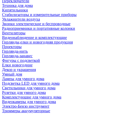
Переключатели
Техника для дома
Кипятильники
Стабилизаторы и измерительные приборы
Увлажнители воздуха
Звонки электрические и беспроводные
Радиоприемники и портативные колонки
Вентиляторы
Видеонаблюдение и комплектующие
Гирлянды,елки и новогодняя продукция
Проекторы
Гирлянда-нить
Гирлянда-занавес
Фигуры с подсветкой
Елки новогодние
Декор и украшения
Умный дом
Лампы для умного дома
Подсветка LED для умного дома
Светильники для умного дома
Розетки для умного дома
Комплектующие для умного дома
Видеокамеры для умного дома
Электро-Бензо инструмент
Триммеры аккумуляторные