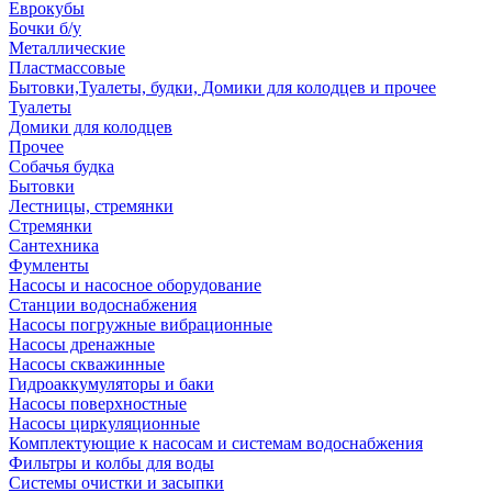
Еврокубы
Бочки б/у
Металлические
Пластмассовые
Бытовки,Туалеты, будки, Домики для колодцев и прочее
Туалеты
Домики для колодцев
Прочее
Собачья будка
Бытовки
Лестницы, стремянки
Стремянки
Сантехника
Фумленты
Насосы и насосное оборудование
Станции водоснабжения
Насосы погружные вибрационные
Насосы дренажные
Насосы скважинные
Гидроаккумуляторы и баки
Насосы поверхностные
Насосы циркуляционные
Комплектующие к насосам и системам водоснабжения
Фильтры и колбы для воды
Системы очистки и засыпки