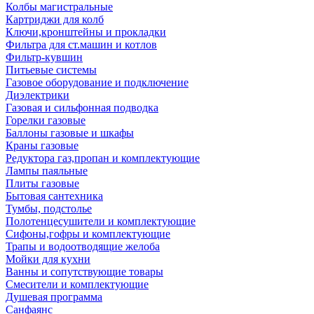
Колбы магистральные
Картриджи для колб
Ключи,кронштейны и прокладки
Фильтра для ст.машин и котлов
Фильтр-кувшин
Питьевые системы
Газовое оборудование и подключение
Диэлектрики
Газовая и сильфонная подводка
Горелки газовые
Баллоны газовые и шкафы
Краны газовые
Редуктора газ,пропан и комплектующие
Лампы паяльные
Плиты газовые
Бытовая сантехника
Тумбы, подстолье
Полотенцесушители и комплектующие
Сифоны,гофры и комплектующие
Трапы и водоотводящие желоба
Мойки для кухни
Ванны и сопутствующие товары
Смесители и комплектующие
Душевая программа
Санфаянс