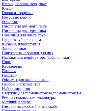
Ключи, головки торцевые
Клещи
Головки торцевые
Ибусовые ключи
Отвертки
Пистолеты для монт. пены
Пистолеты для герметика
Ножницы для пласт. труб
Средства уборки снега
Кусачки, плоскогубцы
Заклепочники
Плиткорезы и ролики для них
Насадки для перфоратора (зубило,пики)
Пики
Кабелерезы
Плашки
Надфили
Обжимы для наконечников
Наборы инструментов
Набор пинцетов
Стержни для термопистолета,термопистолеты
Ремни стяжные,зажимы,шнуры
Метчики,плашки
Пистолеты скобозабивные,скобы
Проволока стальная