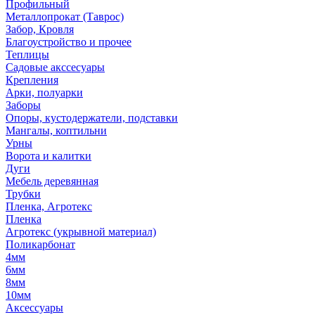
Профильный
Металлопрокат (Таврос)
Забор, Кровля
Благоустройство и прочее
Теплицы
Садовые акссесуары
Крепления
Арки, полуарки
Заборы
Опоры, кустодержатели, подставки
Мангалы, коптильни
Урны
Ворота и калитки
Дуги
Мебель деревянная
Трубки
Пленка, Агротекс
Пленка
Агротекс (укрывной материал)
Поликарбонат
4мм
6мм
8мм
10мм
Аксессуары