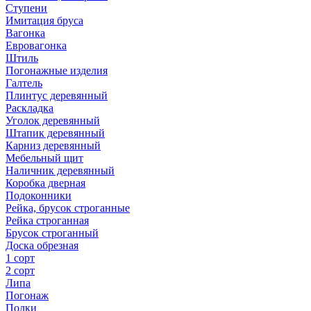
Ступени
Имитация бруса
Вагонка
Евровагонка
Штиль
Погонажные изделия
Галтель
Плинтус деревянный
Раскладка
Уголок деревянный
Штапик деревянный
Карниз деревянный
Мебельный щит
Наличник деревянный
Коробка дверная
Подоконники
Рейка, брусок строганные
Рейка строганная
Брусок строганный
Доска обрезная
1 сорт
2 сорт
Липа
Погонаж
Полки