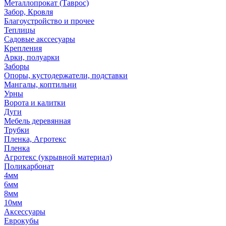
Металлопрокат (Таврос)
Забор, Кровля
Благоустройство и прочее
Теплицы
Садовые акссесуары
Крепления
Арки, полуарки
Заборы
Опоры, кустодержатели, подставки
Мангалы, коптильни
Урны
Ворота и калитки
Дуги
Мебель деревянная
Трубки
Пленка, Агротекс
Пленка
Агротекс (укрывной материал)
Поликарбонат
4мм
6мм
8мм
10мм
Аксессуары
Еврокубы