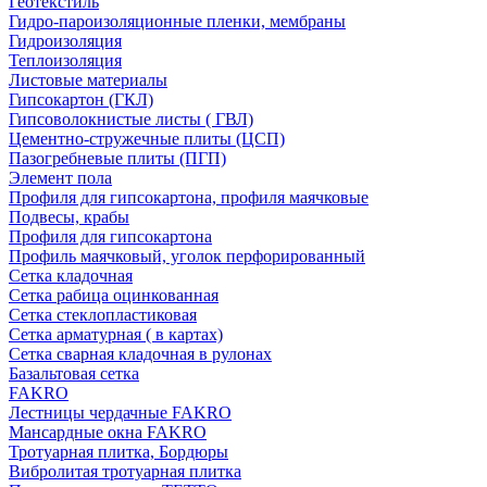
Геотекстиль
Гидро-пароизоляционные пленки, мембраны
Гидроизоляция
Теплоизоляция
Листовые материалы
Гипсокартон (ГКЛ)
Гипсоволокнистые листы ( ГВЛ)
Цементно-стружечные плиты (ЦСП)
Пазогребневые плиты (ПГП)
Элемент пола
Профиля для гипсокартона, профиля маячковые
Подвесы, крабы
Профиля для гипсокартона
Профиль маячковый, уголок перфорированный
Сетка кладочная
Сетка рабица оцинкованная
Сетка стеклопластиковая
Сетка арматурная ( в картах)
Сетка сварная кладочная в рулонах
Базальтовая сетка
FAKRO
Лестницы чердачные FAKRO
Мансардные окна FAKRO
Тротуарная плитка, Бордюры
Вибролитая тротуарная плитка