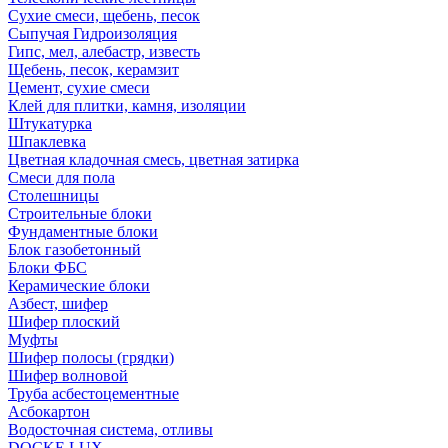
Сухие смеси, щебень, песок
Сыпучая Гидроизоляция
Гипс, мел, алебастр, известь
Щебень, песок, керамзит
Цемент, сухие смеси
Клей для плитки, камня, изоляции
Штукатурка
Шпаклевка
Цветная кладочная смесь, цветная затирка
Смеси для пола
Столешницы
Строительные блоки
Фундаментные блоки
Блок газобетонный
Блоки ФБС
Керамические блоки
Азбест, шифер
Шифер плоский
Муфты
Шифер полосы (грядки)
Шифер волновой
Труба асбестоцементные
Асбокартон
Водосточная система, отливы
DOCKE LUX