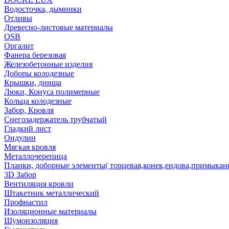
Водосточка, дымники
Отливы
Древесно-листовые материалы
OSB
Оргалит
Фанера березовая
Железобетонные изделия
Доборы колодезные
Крышки, днища
Люки, Конуса полимерные
Кольца колодезные
Забор, Кровля
Снегозадержатель трубчатый
Гладкий лист
Ондулин
Мягкая кровля
Металлочерепица
Планки, доборные элементы( торцевая,конек,ендова,примыкан
3D Забор
Вентиляция кровли
Штакетник металлический
Профнастил
Изоляционные материалы
Шумоизоляция