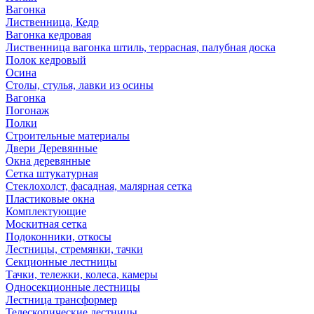
Вагонка
Лиственница, Кедр
Вагонка кедровая
Лиственница вагонка штиль, террасная, палубная доска
Полок кедровый
Осина
Столы, стулья, лавки из осины
Вагонка
Погонаж
Полки
Строительные материалы
Двери Деревянные
Окна деревянные
Сетка штукатурная
Стеклохолст, фасадная, малярная сетка
Пластиковые окна
Комплектующие
Москитная сетка
Подоконники, откосы
Лестницы, стремянки, тачки
Секционные лестницы
Тачки, тележки, колеса, камеры
Односекционные лестницы
Лестница трансформер
Телескопические лестницы