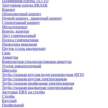
Полимерная плитка TETTO
Тротуарная плитка BRAER
Кирпич
Облицовочный кирпич
Печной кирпич , шамотный кирпич
Строительный кирпич
Металлопрокат
Ворота, калитки
Лист горячекатаный
Полоса горячекатаная
Проволока вязальная
Пруток (сталь квадратная)
Сваи
Арматура
Композитная стеклопластиковая арматура
Уголок равнополочный
Швеллер
Труба стальная круглая водогазопроводная (ВГП)
Труба стальная круглая электросварная
Труба стальная профильная электросварная
Труба стальная квадратная электросварная
Заглушки ПВХ на столбы
Столбы
Круглый
Профильный