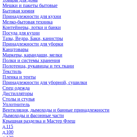
Мешки и пакеты бытовые
Бытовая химия
Принадлежности для кухни
Мелко-бытовая техника
Контейнеры, лотки и банки
Посуда для кухни
Тазы, Ведра, Баки, канистры
Принадлежности для уборки
Канцтовары
Маркеры, карандаши, мелки
Полки и системы хранения
Полотенца, рукавицы и тех.ткани
Текстиль
Пленка и тенты
Принадлежности для уборной, сушилки
Спец одежда
Дистилляторы
Столы и стулья
Уплотнитель
Вентиляция, дымоходы и банные принадлежности
Дымоходы и фасонные части
Крышная разделка и Мастер Флеш
д.115
д.100