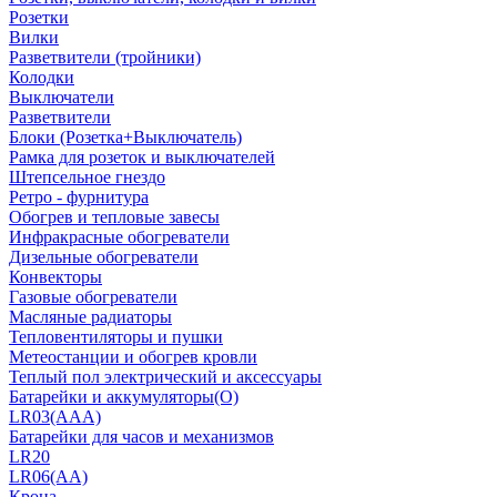
Розетки
Вилки
Разветвители (тройники)
Колодки
Выключатели
Разветвители
Блоки (Розетка+Выключатель)
Рамка для розеток и выключателей
Штепсельное гнездо
Ретро - фурнитура
Обогрев и тепловые завесы
Инфракрасные обогреватели
Дизельные обогреватели
Конвекторы
Газовые обогреватели
Масляные радиаторы
Тепловентиляторы и пушки
Метеостанции и обогрев кровли
Теплый пол электрический и аксессуары
Батарейки и аккумуляторы(О)
LR03(AAA)
Батарейки для часов и механизмов
LR20
LR06(AA)
Крона