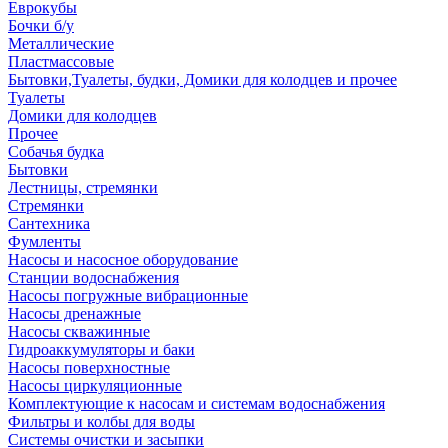
Еврокубы
Бочки б/у
Металлические
Пластмассовые
Бытовки,Туалеты, будки, Домики для колодцев и прочее
Туалеты
Домики для колодцев
Прочее
Собачья будка
Бытовки
Лестницы, стремянки
Стремянки
Сантехника
Фумленты
Насосы и насосное оборудование
Станции водоснабжения
Насосы погружные вибрационные
Насосы дренажные
Насосы скважинные
Гидроаккумуляторы и баки
Насосы поверхностные
Насосы циркуляционные
Комплектующие к насосам и системам водоснабжения
Фильтры и колбы для воды
Системы очистки и засыпки