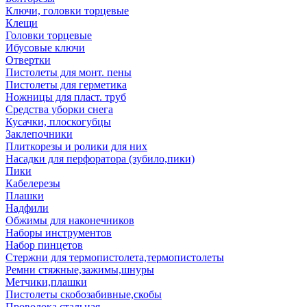
Ключи, головки торцевые
Клещи
Головки торцевые
Ибусовые ключи
Отвертки
Пистолеты для монт. пены
Пистолеты для герметика
Ножницы для пласт. труб
Средства уборки снега
Кусачки, плоскогубцы
Заклепочники
Плиткорезы и ролики для них
Насадки для перфоратора (зубило,пики)
Пики
Кабелерезы
Плашки
Надфили
Обжимы для наконечников
Наборы инструментов
Набор пинцетов
Стержни для термопистолета,термопистолеты
Ремни стяжные,зажимы,шнуры
Метчики,плашки
Пистолеты скобозабивные,скобы
Проволока стальная