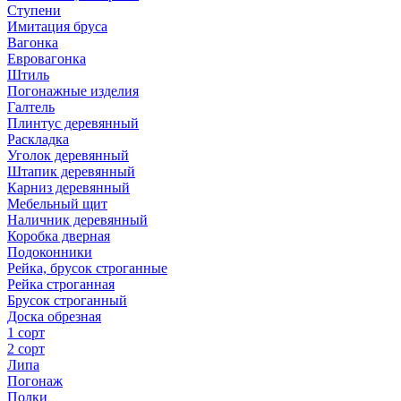
Ступени
Имитация бруса
Вагонка
Евровагонка
Штиль
Погонажные изделия
Галтель
Плинтус деревянный
Раскладка
Уголок деревянный
Штапик деревянный
Карниз деревянный
Мебельный щит
Наличник деревянный
Коробка дверная
Подоконники
Рейка, брусок строганные
Рейка строганная
Брусок строганный
Доска обрезная
1 сорт
2 сорт
Липа
Погонаж
Полки