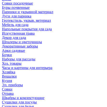
Совки посадочные
Буры почвенные
Парники и укрывной материал
Дуги для парника
Геотекстиль, укрыв. метериал
Мебель для сада
Напольные покрытия для сада
Искуственная трава
Декор для сада
Шпалеры и цветочницы
Декоративные заборы
Арки садовые
Бочки
Наборы для рассады
Хоз. товары
Часы и картины для интерьера
Хозяйка
Вешалки
Кухня
Эл. приборы
Совки
Отрава
Швабры и комлектующие
Сушилки для посуды
Сушилки для белья