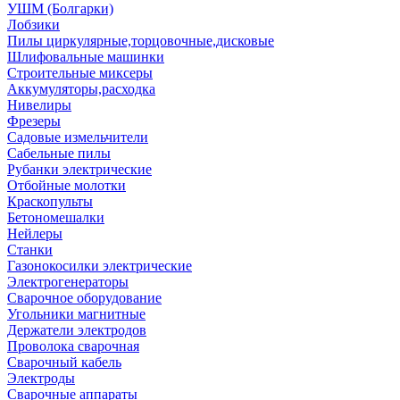
УШМ (Болгарки)
Лобзики
Пилы циркулярные,торцовочные,дисковые
Шлифовальные машинки
Строительные миксеры
Аккумуляторы,расходка
Нивелиры
Фрезеры
Садовые измельчители
Сабельные пилы
Рубанки электрические
Отбойные молотки
Краскопульты
Бетономешалки
Нейлеры
Станки
Газонокосилки электрические
Электрогенераторы
Сварочное оборудование
Угольники магнитные
Держатели электродов
Проволока сварочная
Сварочный кабель
Электроды
Сварочные аппараты