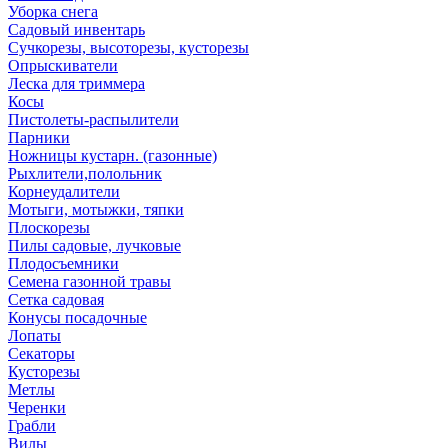
Уборка снега
Садовый инвентарь
Сучкорезы, высоторезы, кусторезы
Опрыскиватели
Леска для триммера
Косы
Пистолеты-распылители
Парники
Ножницы кустарн. (газонные)
Рыхлители,полольник
Корнеудалители
Мотыги, мотыжки, тяпки
Плоскорезы
Пилы садовые, лучковые
Плодосъемники
Семена газонной травы
Сетка садовая
Конусы посадочные
Лопаты
Секаторы
Кусторезы
Метлы
Черенки
Грабли
Вилы