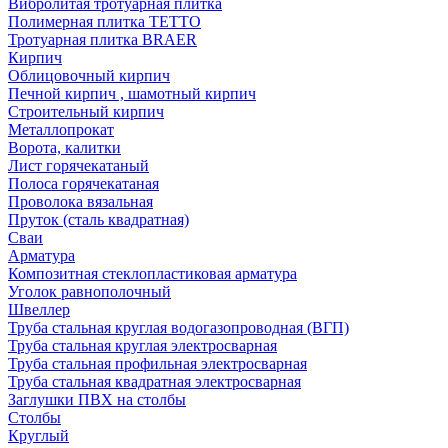
Вибролитая тротуарная плитка
Полимерная плитка TETTO
Тротуарная плитка BRAER
Кирпич
Облицовочный кирпич
Печной кирпич , шамотный кирпич
Строительный кирпич
Металлопрокат
Ворота, калитки
Лист горячекатаный
Полоса горячекатаная
Проволока вязальная
Пруток (сталь квадратная)
Сваи
Арматура
Композитная стеклопластиковая арматура
Уголок равнополочный
Швеллер
Труба стальная круглая водогазопроводная (ВГП)
Труба стальная круглая электросварная
Труба стальная профильная электросварная
Труба стальная квадратная электросварная
Заглушки ПВХ на столбы
Столбы
Круглый