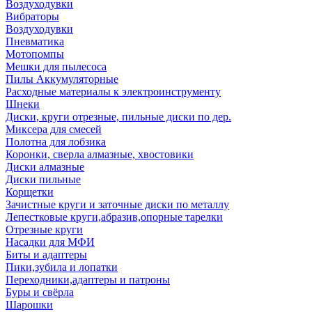
Воздуходувки
Вибраторы
Воздуходувки
Пневматика
Мотопомпы
Мешки для пылесоса
Пилы Аккумуляторные
Расходные материалы к электроинструменту
Шнеки
Диски, круги отрезные, пильные диски по дер.
Миксера для смесей
Полотна для лобзика
Коронки, сверла алмазные, хвостовики
Диски алмазные
Диски пильные
Корщетки
Зачистные круги и заточные диски по металлу
Лепестковые круги,абразив,опорные тарелки
Отрезные круги
Насадки для МФИ
Биты и адаптеры
Пики,зубила и лопатки
Переходники,адаптеры и патроны
Буры и свёрла
Шарошки