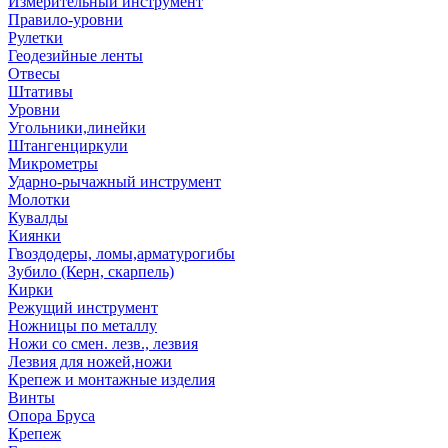
Измерительный инструмент
Правило-уровни
Рулетки
Геодезийные ленты
Отвесы
Штативы
Уровни
Угольники,линейки
Штангенциркули
Микрометры
Ударно-рычажный инструмент
Молотки
Кувалды
Киянки
Гвоздодеры, ломы,арматурогибы
Зубило (Керн, скарпель)
Кирки
Режущий инструмент
Ножницы по металлу
Ножи со смен. лезв., лезвия
Лезвия для ножей,ножи
Крепеж и монтажные изделия
Винты
Опора Бруса
Крепеж