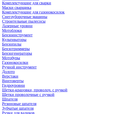
Комплектующие для сварки
Маски сварщика
Комплектующие для газонокосилок
Снегоуборочные машины
Строительные пылесосы
Лазерные уровни
Мотоблоки
Бензоинструмент
Культиваторы
Бензопилы
Бензотриммеры
Бензогенераторы
Мотобуры
Газонокосилки
Ручной инструмент
Долото
Верстаки
Винтоверты
Гидроуровни
Щетки-крацовки, проволоч. с ручкой
Щетки проволочные с ручкой
Шпателя
Резиновые шпателя
Зубчатые шпателя
Ручки для валиков