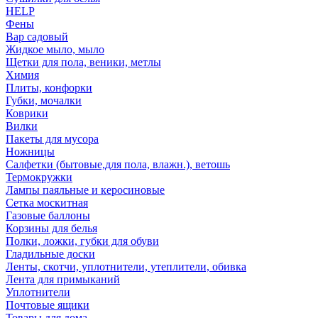
HELP
Фены
Вар садовый
Жидкое мыло, мыло
Щетки для пола, веники, метлы
Химия
Плиты, конфорки
Губки, мочалки
Коврики
Вилки
Пакеты для мусора
Ножницы
Салфетки (бытовые,для пола, влажн.), ветошь
Термокружки
Лампы паяльные и керосиновые
Сетка москитная
Газовые баллоны
Корзины для белья
Полки, ложки, губки для обуви
Гладильные доски
Ленты, скотчи, уплотнители, утеплители, обивка
Лента для примыканий
Уплотнители
Почтовые ящики
Товары для дома