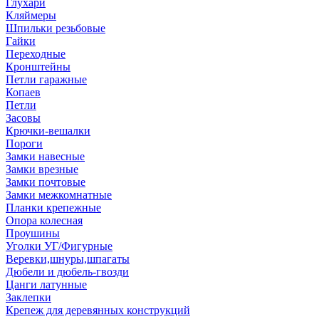
Глухари
Кляймеры
Шпильки резьбовые
Гайки
Переходные
Кронштейны
Петли гаражные
Копаев
Петли
Засовы
Крючки-вешалки
Пороги
Замки навесные
Замки врезные
Замки почтовые
Замки межкомнатные
Планки крепежные
Опора колесная
Проушины
Уголки УГ/Фигурные
Веревки,шнуры,шпагаты
Дюбели и дюбель-гвозди
Цанги латунные
Заклепки
Крепеж для деревянных конструкций