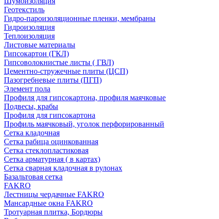
Шумоизоляция
Геотекстиль
Гидро-пароизоляционные пленки, мембраны
Гидроизоляция
Теплоизоляция
Листовые материалы
Гипсокартон (ГКЛ)
Гипсоволокнистые листы ( ГВЛ)
Цементно-стружечные плиты (ЦСП)
Пазогребневые плиты (ПГП)
Элемент пола
Профиля для гипсокартона, профиля маячковые
Подвесы, крабы
Профиля для гипсокартона
Профиль маячковый, уголок перфорированный
Сетка кладочная
Сетка рабица оцинкованная
Сетка стеклопластиковая
Сетка арматурная ( в картах)
Сетка сварная кладочная в рулонах
Базальтовая сетка
FAKRO
Лестницы чердачные FAKRO
Мансардные окна FAKRO
Тротуарная плитка, Бордюры