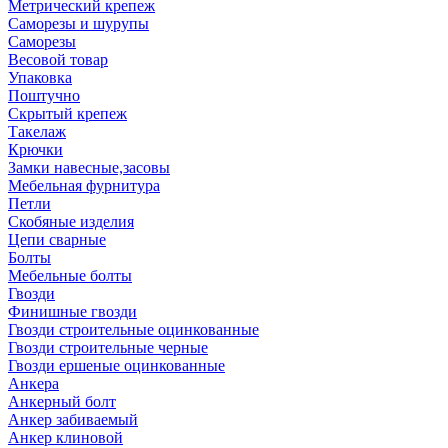
Метрический крепеж
Саморезы и шурупы
Саморезы
Весовой товар
Упаковка
Поштучно
Скрытый крепеж
Такелаж
Крючки
Замки навесные,засовы
Мебельная фурнитура
Петли
Скобяные изделия
Цепи сварные
Болты
Мебельные болты
Гвозди
Финишные гвозди
Гвозди строительные оцинкованные
Гвозди строительные черные
Гвозди ершеные оцинкованные
Анкера
Анкерный болт
Анкер забиваемый
Анкер клиновой