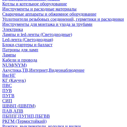
Котлы и котельное оборудование
Инструменты и расходные материалы
Сварочные аппараты и обжимное оборудование
Уплотнители резьбовых соединений, герметики и расходники
Инструменты для монтажа и ухода за трубами
Электрика
Лампы и led-ленты (Светодиодные)
Led-лента (Светодиодная)
Блоки,стартеры и балласт
Патроны для ламп
Лампы
Кабели и провода
NUM(NYM)
Акустика,ТВ,Интернет,Видеонаблюдение
ВвгНГ
КГ (Каучук)
ПВС
ПУВ
ПУГВ
СИП
ШВВП (ШВПМ)
ПАВ,АПВ
ПБППГ,ПУГНП,ПБГВВ
РКГМ (Термостойкий)
Розетки, выключатели, колодки и вилки