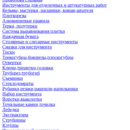
Инструменты для отделочных и штукатурных работ
Кельмы, мастерки, расшивки, ковши,шпателя
Плиткорезы
Алюминиевые правила
Терки, полутерки
Система выравнивания плитки
Наждачная бумага
Столярные и слесарные инструменты
Смазки для инструмента
Тиски
Тонкогубцы,бокорезы,плоскогубцы
Отвертки
Ключи,трещетки,головки
Труборез,трубогиб
Съемники
Стеклодомраты
Рубанки,резаки,рашпили,напильники
Набор инструмента
Воротки,выколотки
Точильные камни,точилка
Лебедки
Экстракторы
Струбцины
Клуппы