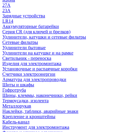
27A
23A
Зарядные устройства
LR14
Аккумуляторные батарейки
Серия CR (для ключей и брелков)
Удлинители, катушки и сетевые фильтры
Сетевые фильтры
Удлинители бытовые
Удлинители на катушке и на рамке
Светильник - переноска
Изделия для электромонтажа
Установочные и распаячные коробки
Счетчики электроэнергии
Арматура для электропроводки
Щиты и шкафы
Гофротруба
Шины, клеммы, наконечники, рейки
Термоусадки, изолента
Металлорукав
Наклейки, таблики, аварийные знаки
Крепление и кронштейны
Кабель-канал
Инструмент для электромонтажа