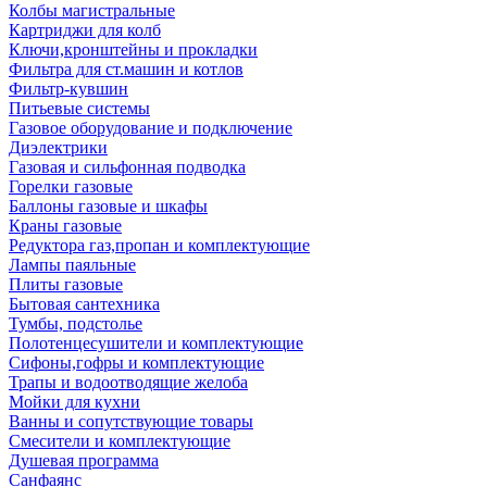
Колбы магистральные
Картриджи для колб
Ключи,кронштейны и прокладки
Фильтра для ст.машин и котлов
Фильтр-кувшин
Питьевые системы
Газовое оборудование и подключение
Диэлектрики
Газовая и сильфонная подводка
Горелки газовые
Баллоны газовые и шкафы
Краны газовые
Редуктора газ,пропан и комплектующие
Лампы паяльные
Плиты газовые
Бытовая сантехника
Тумбы, подстолье
Полотенцесушители и комплектующие
Сифоны,гофры и комплектующие
Трапы и водоотводящие желоба
Мойки для кухни
Ванны и сопутствующие товары
Смесители и комплектующие
Душевая программа
Санфаянс