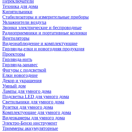
Переключатели
Техника для дома
Кипятильники
Стабилизаторы и измерительные приборы
Увлажнители воздуха
Звонки электрические и беспроводные
Радиоприемники и портативные колонки
Вентиляторы
Видеонаблюдение и комплектующие
Гирлянды,елки и новогодняя продукция
Проекторы
Гирлянда-нить
Гирлянда-занавес
Фигуры с подсветкой
Елки новогодние
Декор и украшения
Умный дом
Лампы для умного дома
Подсветка LED для умного дома
Светильники для умного дома
Розетки для умного дома
Комплектующие для умного дома
Видеокамеры для умного дома
Электро-Бензо инструмент
Триммеры аккумуляторные