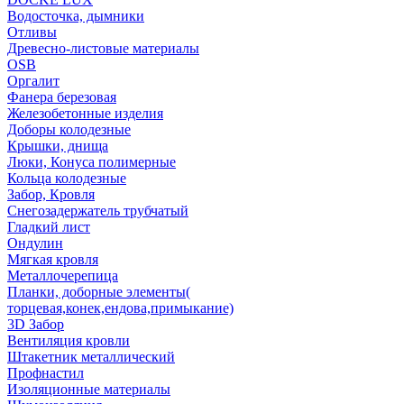
Водосточка, дымники
Отливы
Древесно-листовые материалы
OSB
Оргалит
Фанера березовая
Железобетонные изделия
Доборы колодезные
Крышки, днища
Люки, Конуса полимерные
Кольца колодезные
Забор, Кровля
Снегозадержатель трубчатый
Гладкий лист
Ондулин
Мягкая кровля
Металлочерепица
Планки, доборные элементы(
торцевая,конек,ендова,примыкание)
3D Забор
Вентиляция кровли
Штакетник металлический
Профнастил
Изоляционные материалы