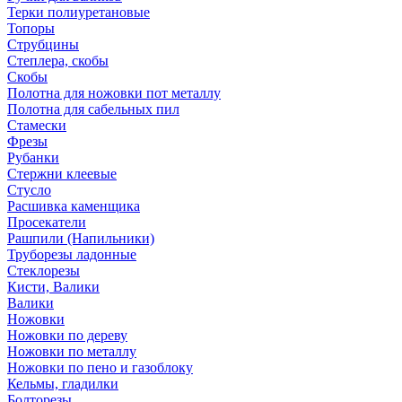
Терки полиуретановые
Топоры
Струбцины
Степлера, скобы
Скобы
Полотна для ножовки пот металлу
Полотна для сабельных пил
Стамески
Фрезы
Рубанки
Стержни клеевые
Стусло
Расшивка каменщика
Просекатели
Рашпили (Напильники)
Труборезы ладонные
Стеклорезы
Кисти, Валики
Валики
Ножовки
Ножовки по дереву
Ножовки по металлу
Ножовки по пено и газоблоку
Кельмы, гладилки
Болторезы