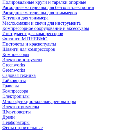
Полировальные круги и тарелки опорные
Расходные материалы для бензо и электропил
Расходные материалы для триммеров
Катушки для триммера
Масло,смазки и свечи для инструмента
Компрессорное оборудование и аксессуары
Инструмент для компрессоров
Фитинги М ПНЕВМО
Пистолеты и краскопульты
Шланги для компрессоров
Компрессоры
Электроинструмент
Greenworks
Greenworks
Садовая техника
Гайковерты
Граверы
Компрессора
Электропилы
Многофункциональные, реноваторы
Электротриммеры
Шуруповерты
Дрели
Перфораторы
Фены строительные