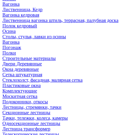
Вагонка
Лиственница, Кедр
Вагонка кедровая
Лиственница вагонка штиль, террасная, палубная доска
Полок кедровый
Осина
Столы, стулья, лавки из осины
Вагонка
Погонаж
Полки
Строительные материалы
Двери Деревянные
Окна деревянные
Сетка штукатурная
Стеклохолст, фасадная, малярная сетка
Пластиковые окна
Комплектующие
Москитная сетка
Подоконники, откосы
Лестницы, стремянки, тачки
Секционные лестницы
Тачки, тележки, колеса, камеры
Односекционные лестницы
Лестница трансформер
Телескопические лестницы