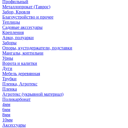
Профильный
Металлопрокат (Таврос)
Забор, Кровля
Благоустройство и прочее
Теплицы
Садовые акссесуары
Крепления
Арки, полуарки
Заборы
Опоры, кустодержатели, подставки
Мангалы, коптильни
Урны
Ворота и калитки
Дуги
Мебель деревянная
Трубки
Пленка, Агротекс
Пленка
Агротекс (укрывной материал)
Поликарбонат
4мм
6мм
8мм
10мм
Аксессуары