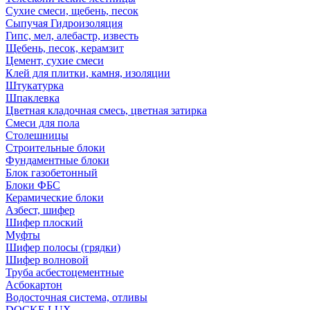
Сухие смеси, щебень, песок
Сыпучая Гидроизоляция
Гипс, мел, алебастр, известь
Щебень, песок, керамзит
Цемент, сухие смеси
Клей для плитки, камня, изоляции
Штукатурка
Шпаклевка
Цветная кладочная смесь, цветная затирка
Смеси для пола
Столешницы
Строительные блоки
Фундаментные блоки
Блок газобетонный
Блоки ФБС
Керамические блоки
Азбест, шифер
Шифер плоский
Муфты
Шифер полосы (грядки)
Шифер волновой
Труба асбестоцементные
Асбокартон
Водосточная система, отливы
DOCKE LUX