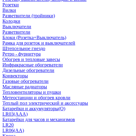
Розетки
Вилки
Разветвители (тройники)
Колодки
Выключатели
Разветвители
Блоки (Розетка+Выключатель)
Рамка для розеток и выключателей
Штепсельное гнездо
Ретро - фурнитура
Обогрев и тепловые завесы
Инфракрасные обогреватели
Дизельные обогреватели
Конвекторы
Газовые обогреватели
Масляные радиаторы
Тепловентиляторы и пушки
Метеостанции и обогрев кровли
Теплый пол электрический и аксессуары
Батарейки и аккумуляторы(О)
LR03(AAA)
Батарейки для часов и механизмов
LR20
LR06(AA)
Крона