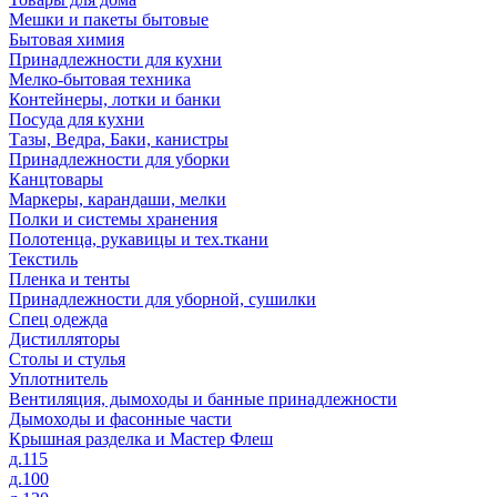
Мешки и пакеты бытовые
Бытовая химия
Принадлежности для кухни
Мелко-бытовая техника
Контейнеры, лотки и банки
Посуда для кухни
Тазы, Ведра, Баки, канистры
Принадлежности для уборки
Канцтовары
Маркеры, карандаши, мелки
Полки и системы хранения
Полотенца, рукавицы и тех.ткани
Текстиль
Пленка и тенты
Принадлежности для уборной, сушилки
Спец одежда
Дистилляторы
Столы и стулья
Уплотнитель
Вентиляция, дымоходы и банные принадлежности
Дымоходы и фасонные части
Крышная разделка и Мастер Флеш
д.115
д.100