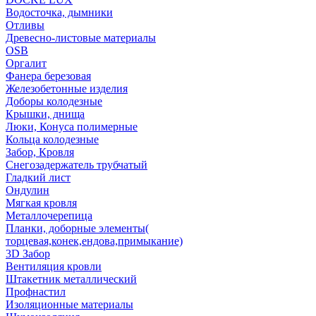
Водосточка, дымники
Отливы
Древесно-листовые материалы
OSB
Оргалит
Фанера березовая
Железобетонные изделия
Доборы колодезные
Крышки, днища
Люки, Конуса полимерные
Кольца колодезные
Забор, Кровля
Снегозадержатель трубчатый
Гладкий лист
Ондулин
Мягкая кровля
Металлочерепица
Планки, доборные элементы(
торцевая,конек,ендова,примыкание)
3D Забор
Вентиляция кровли
Штакетник металлический
Профнастил
Изоляционные материалы