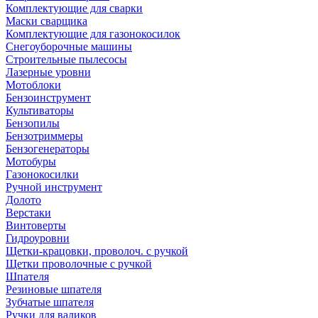
Комплектующие для сварки
Маски сварщика
Комплектующие для газонокосилок
Снегоуборочные машины
Строительные пылесосы
Лазерные уровни
Мотоблоки
Бензоинструмент
Культиваторы
Бензопилы
Бензотриммеры
Бензогенераторы
Мотобуры
Газонокосилки
Ручной инструмент
Долото
Верстаки
Винтоверты
Гидроуровни
Щетки-крацовки, проволоч. с ручкой
Щетки проволочные с ручкой
Шпателя
Резиновые шпателя
Зубчатые шпателя
Ручки для валиков