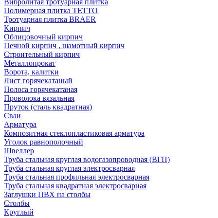
Вибролитая тротуарная плитка
Полимерная плитка TETTO
Тротуарная плитка BRAER
Кирпич
Облицовочный кирпич
Печной кирпич , шамотный кирпич
Строительный кирпич
Металлопрокат
Ворота, калитки
Лист горячекатаный
Полоса горячекатаная
Проволока вязальная
Пруток (сталь квадратная)
Сваи
Арматура
Композитная стеклопластиковая арматура
Уголок равнополочный
Швеллер
Труба стальная круглая водогазопроводная (ВГП)
Труба стальная круглая электросварная
Труба стальная профильная электросварная
Труба стальная квадратная электросварная
Заглушки ПВХ на столбы
Столбы
Круглый