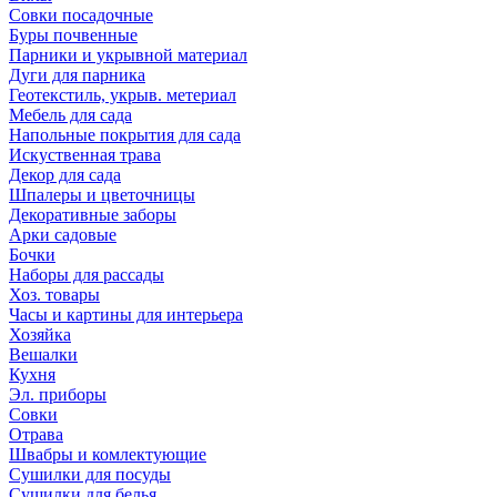
Совки посадочные
Буры почвенные
Парники и укрывной материал
Дуги для парника
Геотекстиль, укрыв. метериал
Мебель для сада
Напольные покрытия для сада
Искуственная трава
Декор для сада
Шпалеры и цветочницы
Декоративные заборы
Арки садовые
Бочки
Наборы для рассады
Хоз. товары
Часы и картины для интерьера
Хозяйка
Вешалки
Кухня
Эл. приборы
Совки
Отрава
Швабры и комлектующие
Сушилки для посуды
Сушилки для белья