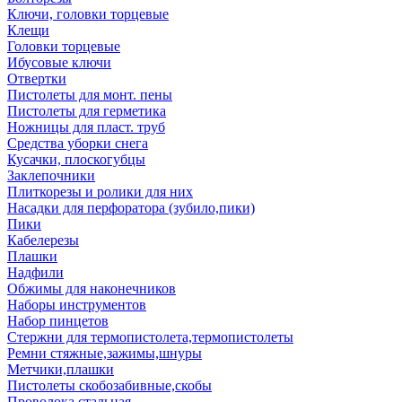
Ключи, головки торцевые
Клещи
Головки торцевые
Ибусовые ключи
Отвертки
Пистолеты для монт. пены
Пистолеты для герметика
Ножницы для пласт. труб
Средства уборки снега
Кусачки, плоскогубцы
Заклепочники
Плиткорезы и ролики для них
Насадки для перфоратора (зубило,пики)
Пики
Кабелерезы
Плашки
Надфили
Обжимы для наконечников
Наборы инструментов
Набор пинцетов
Стержни для термопистолета,термопистолеты
Ремни стяжные,зажимы,шнуры
Метчики,плашки
Пистолеты скобозабивные,скобы
Проволока стальная