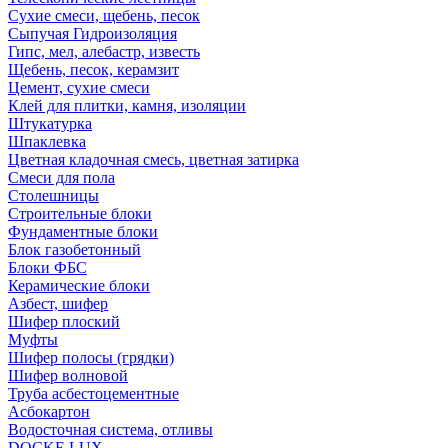
Сухие смеси, щебень, песок
Сыпучая Гидроизоляция
Гипс, мел, алебастр, известь
Щебень, песок, керамзит
Цемент, сухие смеси
Клей для плитки, камня, изоляции
Штукатурка
Шпаклевка
Цветная кладочная смесь, цветная затирка
Смеси для пола
Столешницы
Строительные блоки
Фундаментные блоки
Блок газобетонный
Блоки ФБС
Керамические блоки
Азбест, шифер
Шифер плоский
Муфты
Шифер полосы (грядки)
Шифер волновой
Труба асбестоцементные
Асбокартон
Водосточная система, отливы
DOCKE LUX