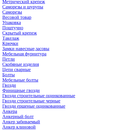
Метрический крепеж
Саморезы и шурупы
Саморезы
Весовой товар
Упаковка
Поштучно
Скрытый крепеж
Такелаж
Крючки
Замки навесные,засовы
Мебельная фурнитура
Петли
Скобяные изделия
Цепи сварные
Болты
Мебельные болты
Гвозди
Финишные гвозди
Гвозди строительные оцинкованные
Гвозди строительные черные
Гвозди ершеные оцинкованные
Анкера
Анкерный болт
Анкер забиваемый
Анкер клиновой