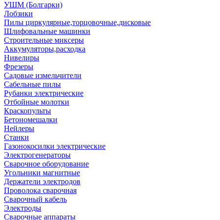
УШМ (Болгарки)
Лобзики
Пилы циркулярные,торцовочные,дисковые
Шлифовальные машинки
Строительные миксеры
Аккумуляторы,расходка
Нивелиры
Фрезеры
Садовые измельчители
Сабельные пилы
Рубанки электрические
Отбойные молотки
Краскопульты
Бетономешалки
Нейлеры
Станки
Газонокосилки электрические
Электрогенераторы
Сварочное оборудование
Угольники магнитные
Держатели электродов
Проволока сварочная
Сварочный кабель
Электроды
Сварочные аппараты