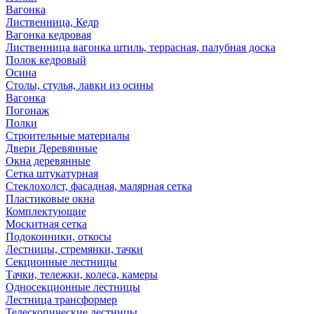
Вагонка
Лиственница, Кедр
Вагонка кедровая
Лиственница вагонка штиль, террасная, палубная доска
Полок кедровый
Осина
Столы, стулья, лавки из осины
Вагонка
Погонаж
Полки
Строительные материалы
Двери Деревянные
Окна деревянные
Сетка штукатурная
Стеклохолст, фасадная, малярная сетка
Пластиковые окна
Комплектующие
Москитная сетка
Подоконники, откосы
Лестницы, стремянки, тачки
Секционные лестницы
Тачки, тележки, колеса, камеры
Односекционные лестницы
Лестница трансформер
Телескопические лестницы