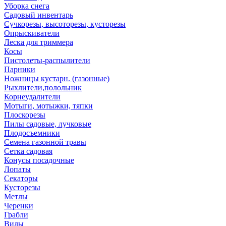
Уборка снега
Садовый инвентарь
Сучкорезы, высоторезы, кусторезы
Опрыскиватели
Леска для триммера
Косы
Пистолеты-распылители
Парники
Ножницы кустарн. (газонные)
Рыхлители,полольник
Корнеудалители
Мотыги, мотыжки, тяпки
Плоскорезы
Пилы садовые, лучковые
Плодосъемники
Семена газонной травы
Сетка садовая
Конусы посадочные
Лопаты
Секаторы
Кусторезы
Метлы
Черенки
Грабли
Вилы