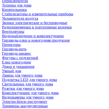
Переключатели
Техника для дома
Кипятильники
Стабилизаторы и измерительные приборы
Увлажнители воздуха
Звонки электрические и беспроводные
Радиоприемники и портативные колонки
Вентиляторы
Видеонаблюдение и комплектующие
Гирлянды,елки и новогодняя продукция
Проекторы
Гирлянда-нить
Гирлянда-занавес
Фигуры с подсветкой
Елки новогодние
Декор и украшения
Умный дом
Лампы для умного дома
Подсветка LED для умного дома
Светильники для умного дома
Розетки для умного дома
Комплектующие для умного дома
Видеокамеры для умного дома
Электро-Бензо инструмент
Триммеры аккумуляторные