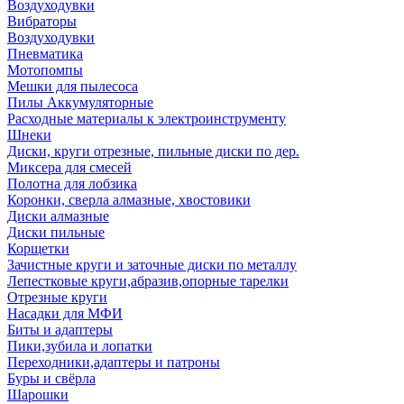
Воздуходувки
Вибраторы
Воздуходувки
Пневматика
Мотопомпы
Мешки для пылесоса
Пилы Аккумуляторные
Расходные материалы к электроинструменту
Шнеки
Диски, круги отрезные, пильные диски по дер.
Миксера для смесей
Полотна для лобзика
Коронки, сверла алмазные, хвостовики
Диски алмазные
Диски пильные
Корщетки
Зачистные круги и заточные диски по металлу
Лепестковые круги,абразив,опорные тарелки
Отрезные круги
Насадки для МФИ
Биты и адаптеры
Пики,зубила и лопатки
Переходники,адаптеры и патроны
Буры и свёрла
Шарошки