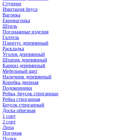
Ступени
Имитация бруса
Вагонка
Евровагонка
Штиль
Погонажные изделия
Галтель
Плинтус деревянный
Раскладка
Уголок деревянный
Штапик деревянный
Карниз деревянный
Мебельный щит
Наличник деревянный
Коробка дверная
Подоконники
Рейка, брусок строганные
Рейка строганная
Брусок строганный
Доска обрезная
1 сорт
2 сорт
Липа
Погонаж
Полки