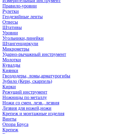
Измерительный инструмент
Правило-уровни
Рулетки
Геодезийные ленты
Отвесы
Штативы
Уровни
Угольники,линейки
Штангенциркули
Микрометры
Ударно-рычажный инструмент
Молотки
Кувалды
Киянки
Гвоздодеры, ломы,арматурогибы
Зубило (Керн, скарпель)
Кирки
Режущий инструмент
Ножницы по металлу
Ножи со смен. лезв., лезвия
Лезвия для ножей,ножи
Крепеж и монтажные изделия
Винты
Опора Бруса
Крепеж