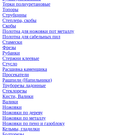
Терки полиуретановые
Топоры
Струбцины
Степлера, скобы
Скобы
Полотна для ножовки пот металлу
Полотна для сабельных пил
Стамески
Фрезы
Рубанки
Стержни клеевые
Стусло
Расшивка каменщика
Просекатели
Рашпили (Напильники)
Труборезы ладонные
Стеклорезы
Кисти, Валики
Валики
Ножовки
Ножовки по дереву
Ножовки по металлу
Ножовки по пено и газоблоку
Кельмы, гладилки
Болторезы