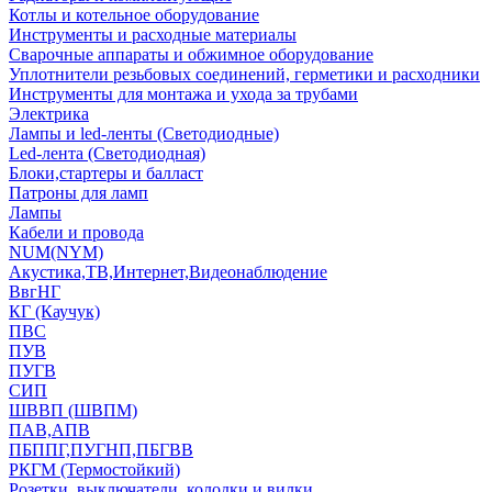
Котлы и котельное оборудование
Инструменты и расходные материалы
Сварочные аппараты и обжимное оборудование
Уплотнители резьбовых соединений, герметики и расходники
Инструменты для монтажа и ухода за трубами
Электрика
Лампы и led-ленты (Светодиодные)
Led-лента (Светодиодная)
Блоки,стартеры и балласт
Патроны для ламп
Лампы
Кабели и провода
NUM(NYM)
Акустика,ТВ,Интернет,Видеонаблюдение
ВвгНГ
КГ (Каучук)
ПВС
ПУВ
ПУГВ
СИП
ШВВП (ШВПМ)
ПАВ,АПВ
ПБППГ,ПУГНП,ПБГВВ
РКГМ (Термостойкий)
Розетки, выключатели, колодки и вилки