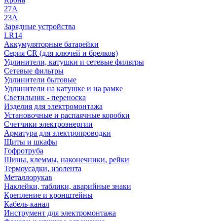
27A
23A
Зарядные устройства
LR14
Аккумуляторные батарейки
Серия CR (для ключей и брелков)
Удлинители, катушки и сетевые фильтры
Сетевые фильтры
Удлинители бытовые
Удлинители на катушке и на рамке
Светильник - переноска
Изделия для электромонтажа
Установочные и распаячные коробки
Счетчики электроэнергии
Арматура для электропроводки
Щиты и шкафы
Гофротруба
Шины, клеммы, наконечники, рейки
Термоусадки, изолента
Металлорукав
Наклейки, таблики, аварийные знаки
Крепление и кронштейны
Кабель-канал
Инструмент для электромонтажа