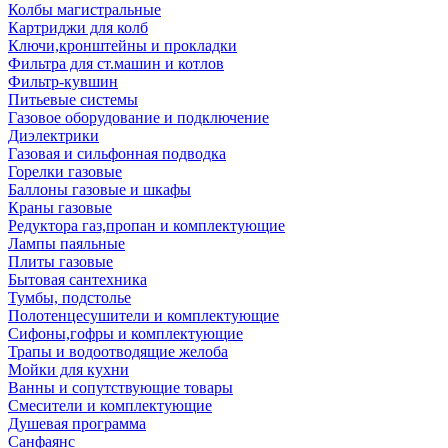
Колбы магистральные
Картриджи для колб
Ключи,кронштейны и прокладки
Фильтра для ст.машин и котлов
Фильтр-кувшин
Питьевые системы
Газовое оборудование и подключение
Диэлектрики
Газовая и сильфонная подводка
Горелки газовые
Баллоны газовые и шкафы
Краны газовые
Редуктора газ,пропан и комплектующие
Лампы паяльные
Плиты газовые
Бытовая сантехника
Тумбы, подстолье
Полотенцесушители и комплектующие
Сифоны,гофры и комплектующие
Трапы и водоотводящие желоба
Мойки для кухни
Ванны и сопутствующие товары
Смесители и комплектующие
Душевая программа
Санфаянс