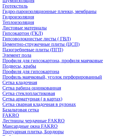
Шумоизоляция
Геотекстиль
Гидро-пароизоляционные пленки, мембраны
Гидроизоляция
Теплоизоляция
Листовые материалы
Гипсокартон (ГКЛ)
Гипсоволокнистые листы ( ГВЛ)
Цементно-стружечные плиты (ЦСП)
Пазогребневые плиты (ПГП)
Элемент пола
Профиля для гипсокартона, профиля маячковые
Подвесы, крабы
Профиля для гипсокартона
Профиль маячковый, уголок перфорированный
Сетка кладочная
Сетка рабица оцинкованная
Сетка стеклопластиковая
Сетка арматурная ( в картах)
Сетка сварная кладочная в рулонах
Базальтовая сетка
FAKRO
Лестницы чердачные FAKRO
Мансардные окна FAKRO
Тротуарная плитка, Бордюры