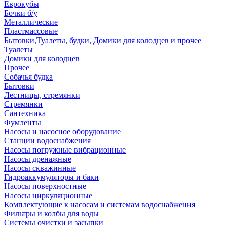
Еврокубы
Бочки б/у
Металлические
Пластмассовые
Бытовки,Туалеты, будки, Домики для колодцев и прочее
Туалеты
Домики для колодцев
Прочее
Собачья будка
Бытовки
Лестницы, стремянки
Стремянки
Сантехника
Фумленты
Насосы и насосное оборудование
Станции водоснабжения
Насосы погружные вибрационные
Насосы дренажные
Насосы скважинные
Гидроаккумуляторы и баки
Насосы поверхностные
Насосы циркуляционные
Комплектующие к насосам и системам водоснабжения
Фильтры и колбы для воды
Системы очистки и засыпки