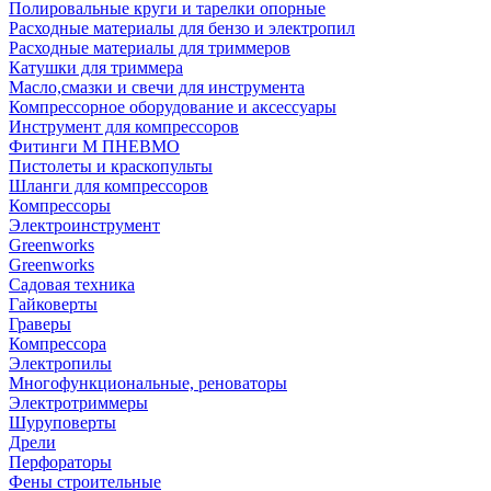
Полировальные круги и тарелки опорные
Расходные материалы для бензо и электропил
Расходные материалы для триммеров
Катушки для триммера
Масло,смазки и свечи для инструмента
Компрессорное оборудование и аксессуары
Инструмент для компрессоров
Фитинги М ПНЕВМО
Пистолеты и краскопульты
Шланги для компрессоров
Компрессоры
Электроинструмент
Greenworks
Greenworks
Садовая техника
Гайковерты
Граверы
Компрессора
Электропилы
Многофункциональные, реноваторы
Электротриммеры
Шуруповерты
Дрели
Перфораторы
Фены строительные