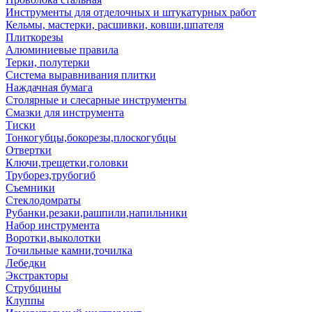
Инструменты для отделочных и штукатурных работ
Кельмы, мастерки, расшивки, ковши,шпателя
Плиткорезы
Алюминиевые правила
Терки, полутерки
Система выравнивания плитки
Наждачная бумага
Столярные и слесарные инструменты
Смазки для инструмента
Тиски
Тонкогубцы,бокорезы,плоскогубцы
Отвертки
Ключи,трещетки,головки
Труборез,трубогиб
Съемники
Стеклодомраты
Рубанки,резаки,рашпили,напильники
Набор инструмента
Воротки,выколотки
Точильные камни,точилка
Лебедки
Экстракторы
Струбцины
Клуппы