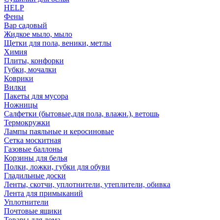
HELP
Фены
Вар садовый
Жидкое мыло, мыло
Щетки для пола, веники, метлы
Химия
Плиты, конфорки
Губки, мочалки
Коврики
Вилки
Пакеты для мусора
Ножницы
Салфетки (бытовые,для пола, влажн.), ветошь
Термокружки
Лампы паяльные и керосиновые
Сетка москитная
Газовые баллоны
Корзины для белья
Полки, ложки, губки для обуви
Гладильные доски
Ленты, скотчи, уплотнители, утеплители, обивка
Лента для примыканий
Уплотнители
Почтовые ящики
Товары для дома