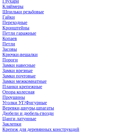
Глухари
Кляймеры
Шпильки резьбовые
Гайки
Переходные
Кронштейны
Петли гаражные
Копаев
Петли
Засовы
Крючки-вешалки
Пороги
Замки навесные
Замки врезные
Замки почтовые
Замки межкомнатные
Планки крепежные
Опора колесная
Проушины
Уголки УГ/Фигурные
Веревки,шнуры,шпагаты
Дюбели и дюбель-гвозди
Цанги латунные
Заклепки
Крепеж для деревянных конструкций