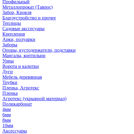
Профильный
Металлопрокат (Таврос)
Забор, Кровля
Благоустройство и прочее
Теплицы
Садовые акссесуары
Крепления
Арки, полуарки
Заборы
Опоры, кустодержатели, подставки
Мангалы, коптильни
Урны
Ворота и калитки
Дуги
Мебель деревянная
Трубки
Пленка, Агротекс
Пленка
Агротекс (укрывной материал)
Поликарбонат
4мм
6мм
8мм
10мм
Аксессуары