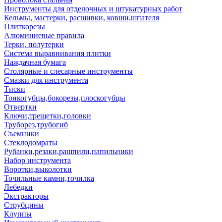
Инструменты для отделочных и штукатурных работ
Кельмы, мастерки, расшивки, ковши,шпателя
Плиткорезы
Алюминиевые правила
Терки, полутерки
Система выравнивания плитки
Наждачная бумага
Столярные и слесарные инструменты
Смазки для инструмента
Тиски
Тонкогубцы,бокорезы,плоскогубцы
Отвертки
Ключи,трещетки,головки
Труборез,трубогиб
Съемники
Стеклодомраты
Рубанки,резаки,рашпили,напильники
Набор инструмента
Воротки,выколотки
Точильные камни,точилка
Лебедки
Экстракторы
Струбцины
Клуппы