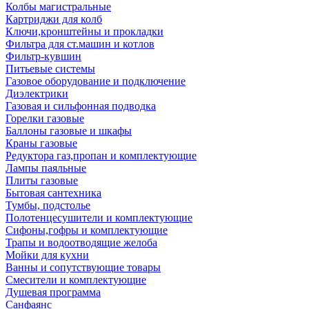
Колбы магистральные
Картриджи для колб
Ключи,кронштейны и прокладки
Фильтра для ст.машин и котлов
Фильтр-кувшин
Питьевые системы
Газовое оборудование и подключение
Диэлектрики
Газовая и сильфонная подводка
Горелки газовые
Баллоны газовые и шкафы
Краны газовые
Редуктора газ,пропан и комплектующие
Лампы паяльные
Плиты газовые
Бытовая сантехника
Тумбы, подстолье
Полотенцесушители и комплектующие
Сифоны,гофры и комплектующие
Трапы и водоотводящие желоба
Мойки для кухни
Ванны и сопутствующие товары
Смесители и комплектующие
Душевая программа
Санфаянс