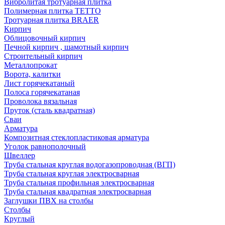
Вибролитая тротуарная плитка
Полимерная плитка TETTO
Тротуарная плитка BRAER
Кирпич
Облицовочный кирпич
Печной кирпич , шамотный кирпич
Строительный кирпич
Металлопрокат
Ворота, калитки
Лист горячекатаный
Полоса горячекатаная
Проволока вязальная
Пруток (сталь квадратная)
Сваи
Арматура
Композитная стеклопластиковая арматура
Уголок равнополочный
Швеллер
Труба стальная круглая водогазопроводная (ВГП)
Труба стальная круглая электросварная
Труба стальная профильная электросварная
Труба стальная квадратная электросварная
Заглушки ПВХ на столбы
Столбы
Круглый