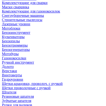
Комплектующие для сварки
Маски сварщика
Комплектующие для газонокосилок
Снегоуборочные машины
Строительные пылесосы
Лазерные уровни
Мотоблоки
Бензоинструмент
Культиваторы
Бензопилы
Бензотриммеры
Бензогенераторы
Мотобуры
Газонокосилки
Ручной инструмент
Долото
Верстаки
Винтоверты
Гидроуровни
Щетки-крацовки, проволоч. с ручкой
Щетки проволочные с ручкой
Шпателя
Резиновые шпателя
Зубчатые шпателя
Ручки для валиков