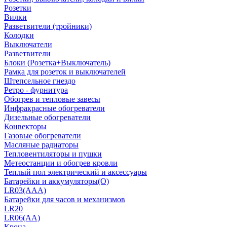
Розетки
Вилки
Разветвители (тройники)
Колодки
Выключатели
Разветвители
Блоки (Розетка+Выключатель)
Рамка для розеток и выключателей
Штепсельное гнездо
Ретро - фурнитура
Обогрев и тепловые завесы
Инфракрасные обогреватели
Дизельные обогреватели
Конвекторы
Газовые обогреватели
Масляные радиаторы
Тепловентиляторы и пушки
Метеостанции и обогрев кровли
Теплый пол электрический и аксессуары
Батарейки и аккумуляторы(О)
LR03(AAA)
Батарейки для часов и механизмов
LR20
LR06(AA)
Крона