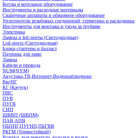
Котлы и котельное оборудование
Инструменты и расходные материалы
Сварочные аппараты и обжимное оборудование
Уплотнители резьбовых соединений, герметики и расходники
Инструменты для монтажа и ухода за трубами
Электрика
Лампы и led-ленты (Светодиодные)
Led-лента (Светодиодная)
Блоки,стартеры и балласт
Патроны для ламп
Лампы
Кабели и провода
NUM(NYM)
Акустика,ТВ,Интернет,Видеонаблюдение
ВвгНГ
КГ (Каучук)
ПВС
ПУВ
ПУГВ
СИП
ШВВП (ШВПМ)
ПАВ,АПВ
ПБППГ,ПУГНП,ПБГВВ
РКГМ (Термостойкий)
Розетки, выключатели, колодки и вилки