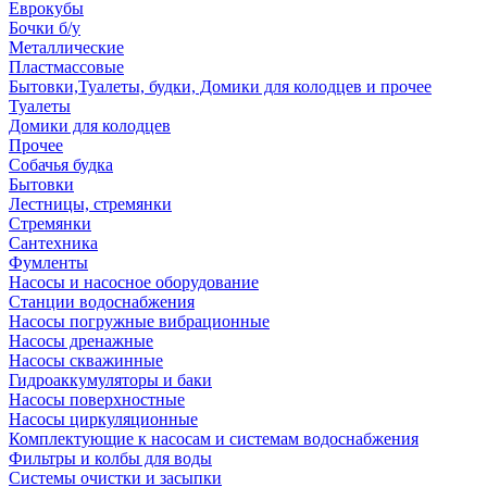
Еврокубы
Бочки б/у
Металлические
Пластмассовые
Бытовки,Туалеты, будки, Домики для колодцев и прочее
Туалеты
Домики для колодцев
Прочее
Собачья будка
Бытовки
Лестницы, стремянки
Стремянки
Сантехника
Фумленты
Насосы и насосное оборудование
Станции водоснабжения
Насосы погружные вибрационные
Насосы дренажные
Насосы скважинные
Гидроаккумуляторы и баки
Насосы поверхностные
Насосы циркуляционные
Комплектующие к насосам и системам водоснабжения
Фильтры и колбы для воды
Системы очистки и засыпки