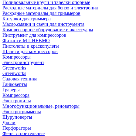
Полировальные круги и тарелки опорные
Расходные материалы для бензо и электропил
Расходные материалы для триммеров
Катушки для триммера
Масло,смазки и свечи для инструмента
Компрессорное оборудование и аксессуары
Инструмент для компрессоров
Фитинги М ПНЕВМО
Пистолеты и краскопульты
Шланги для компрессоров
Компрессоры
Электроинструмент
Greenworks
Greenworks
Садовая техника
Гайковерты
Граверы
Компрессора
Электропилы
Многофункциональные, реноваторы
Электротриммеры
Шуруповерты
Дрели
Перфораторы
Фены строительные