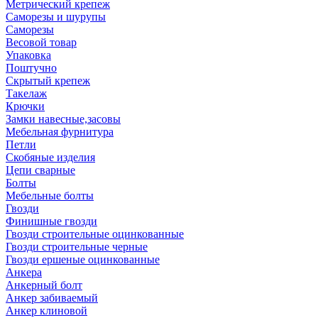
Метрический крепеж
Саморезы и шурупы
Саморезы
Весовой товар
Упаковка
Поштучно
Скрытый крепеж
Такелаж
Крючки
Замки навесные,засовы
Мебельная фурнитура
Петли
Скобяные изделия
Цепи сварные
Болты
Мебельные болты
Гвозди
Финишные гвозди
Гвозди строительные оцинкованные
Гвозди строительные черные
Гвозди ершеные оцинкованные
Анкера
Анкерный болт
Анкер забиваемый
Анкер клиновой