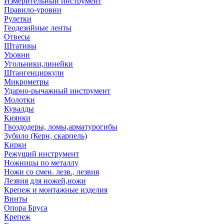
Измерительный инструмент
Правило-уровни
Рулетки
Геодезийные ленты
Отвесы
Штативы
Уровни
Угольники,линейки
Штангенциркули
Микрометры
Ударно-рычажный инструмент
Молотки
Кувалды
Киянки
Гвоздодеры, ломы,арматурогибы
Зубило (Керн, скарпель)
Кирки
Режущий инструмент
Ножницы по металлу
Ножи со смен. лезв., лезвия
Лезвия для ножей,ножи
Крепеж и монтажные изделия
Винты
Опора Бруса
Крепеж