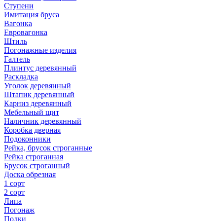
Ступени
Имитация бруса
Вагонка
Евровагонка
Штиль
Погонажные изделия
Галтель
Плинтус деревянный
Раскладка
Уголок деревянный
Штапик деревянный
Карниз деревянный
Мебельный щит
Наличник деревянный
Коробка дверная
Подоконники
Рейка, брусок строганные
Рейка строганная
Брусок строганный
Доска обрезная
1 сорт
2 сорт
Липа
Погонаж
Полки