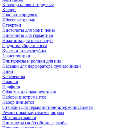
Ключи, головки торцевые
Клещи
Головки торцевые
Ибусовые ключи
Отвертки
Пистолеты для монт. пены
Пистолеты для герметика
Ножницы для пласт. труб
Средства уборки снега
Кусачки, плоскогубцы
Заклепочники
Плиткорезы и ролики для них
Насадки для перфоратора (зубило,пики)
Пики
Кабелерезы
Плашки
Надфили
Обжимы для наконечников
Наборы инструментов
Набор пинцетов
Стержни для термопистолета,термопистолеты
Ремни стяжные,зажимы,шнуры
Метчики,плашки
Пистолеты скобозабивные,скобы
Проволока стальная