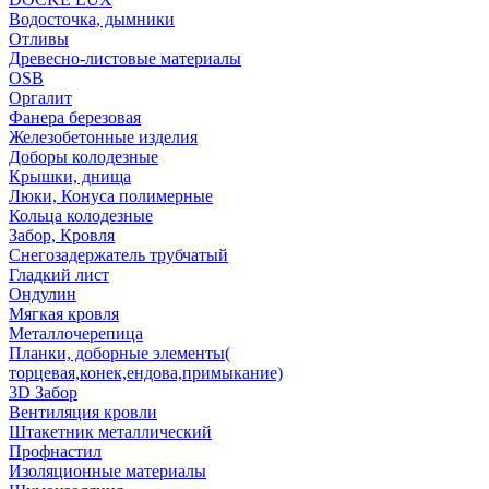
Водосточка, дымники
Отливы
Древесно-листовые материалы
OSB
Оргалит
Фанера березовая
Железобетонные изделия
Доборы колодезные
Крышки, днища
Люки, Конуса полимерные
Кольца колодезные
Забор, Кровля
Снегозадержатель трубчатый
Гладкий лист
Ондулин
Мягкая кровля
Металлочерепица
Планки, доборные элементы(
торцевая,конек,ендова,примыкание)
3D Забор
Вентиляция кровли
Штакетник металлический
Профнастил
Изоляционные материалы