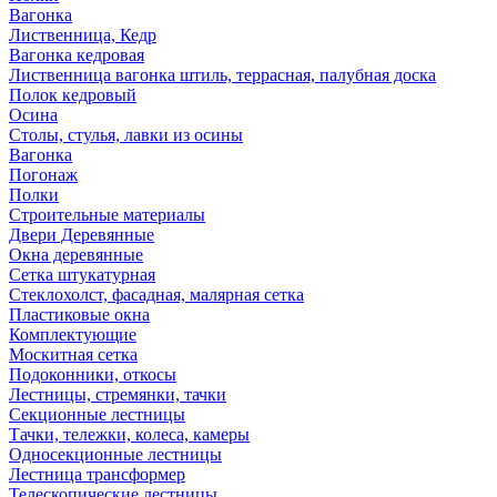
Вагонка
Лиственница, Кедр
Вагонка кедровая
Лиственница вагонка штиль, террасная, палубная доска
Полок кедровый
Осина
Столы, стулья, лавки из осины
Вагонка
Погонаж
Полки
Строительные материалы
Двери Деревянные
Окна деревянные
Сетка штукатурная
Стеклохолст, фасадная, малярная сетка
Пластиковые окна
Комплектующие
Москитная сетка
Подоконники, откосы
Лестницы, стремянки, тачки
Секционные лестницы
Тачки, тележки, колеса, камеры
Односекционные лестницы
Лестница трансформер
Телескопические лестницы