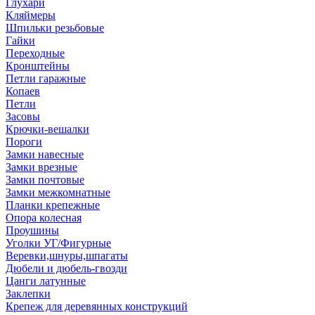
Глухари
Кляймеры
Шпильки резьбовые
Гайки
Переходные
Кронштейны
Петли гаражные
Копаев
Петли
Засовы
Крючки-вешалки
Пороги
Замки навесные
Замки врезные
Замки почтовые
Замки межкомнатные
Планки крепежные
Опора колесная
Проушины
Уголки УГ/Фигурные
Веревки,шнуры,шпагаты
Дюбели и дюбель-гвозди
Цанги латунные
Заклепки
Крепеж для деревянных конструкций