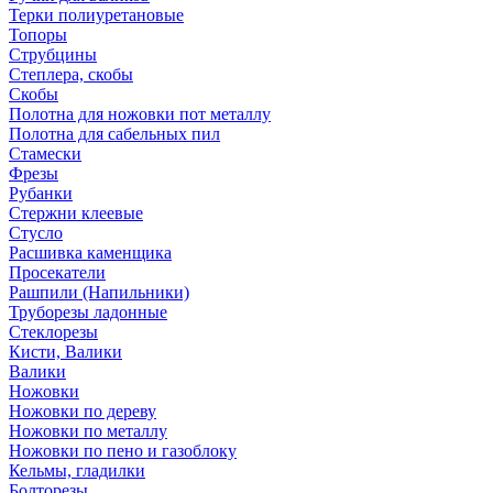
Терки полиуретановые
Топоры
Струбцины
Степлера, скобы
Скобы
Полотна для ножовки пот металлу
Полотна для сабельных пил
Стамески
Фрезы
Рубанки
Стержни клеевые
Стусло
Расшивка каменщика
Просекатели
Рашпили (Напильники)
Труборезы ладонные
Стеклорезы
Кисти, Валики
Валики
Ножовки
Ножовки по дереву
Ножовки по металлу
Ножовки по пено и газоблоку
Кельмы, гладилки
Болторезы