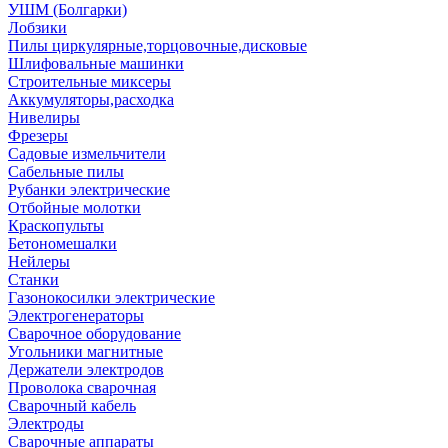
УШМ (Болгарки)
Лобзики
Пилы циркулярные,торцовочные,дисковые
Шлифовальные машинки
Строительные миксеры
Аккумуляторы,расходка
Нивелиры
Фрезеры
Садовые измельчители
Сабельные пилы
Рубанки электрические
Отбойные молотки
Краскопульты
Бетономешалки
Нейлеры
Станки
Газонокосилки электрические
Электрогенераторы
Сварочное оборудование
Угольники магнитные
Держатели электродов
Проволока сварочная
Сварочный кабель
Электроды
Сварочные аппараты