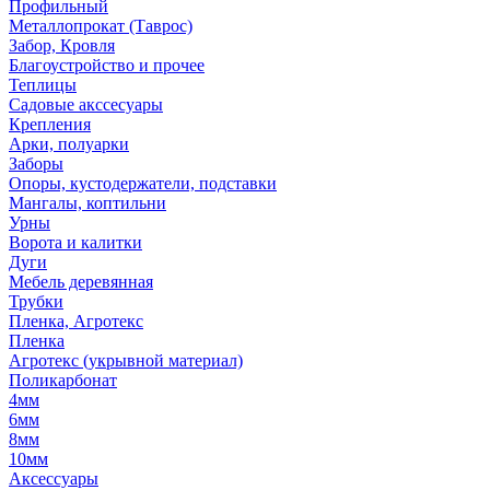
Профильный
Металлопрокат (Таврос)
Забор, Кровля
Благоустройство и прочее
Теплицы
Садовые акссесуары
Крепления
Арки, полуарки
Заборы
Опоры, кустодержатели, подставки
Мангалы, коптильни
Урны
Ворота и калитки
Дуги
Мебель деревянная
Трубки
Пленка, Агротекс
Пленка
Агротекс (укрывной материал)
Поликарбонат
4мм
6мм
8мм
10мм
Аксессуары