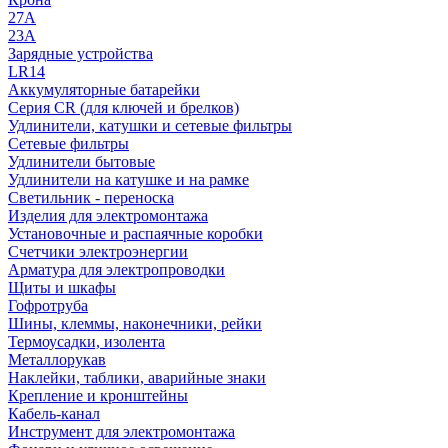
27A
23A
Зарядные устройства
LR14
Аккумуляторные батарейки
Серия CR (для ключей и брелков)
Удлинители, катушки и сетевые фильтры
Сетевые фильтры
Удлинители бытовые
Удлинители на катушке и на рамке
Светильник - переноска
Изделия для электромонтажа
Установочные и распаячные коробки
Счетчики электроэнергии
Арматура для электропроводки
Щиты и шкафы
Гофротруба
Шины, клеммы, наконечники, рейки
Термоусадки, изолента
Металлорукав
Наклейки, таблики, аварийные знаки
Крепление и кронштейны
Кабель-канал
Инструмент для электромонтажа