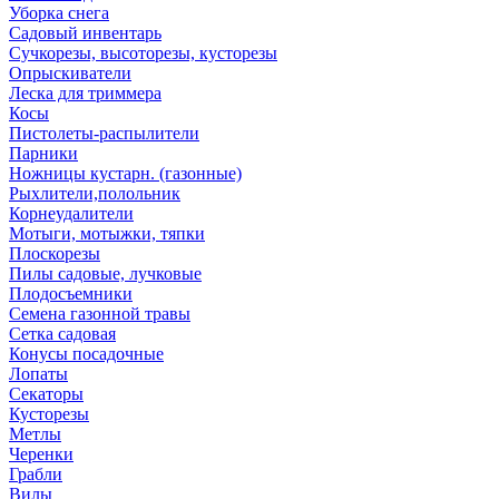
Уборка снега
Садовый инвентарь
Сучкорезы, высоторезы, кусторезы
Опрыскиватели
Леска для триммера
Косы
Пистолеты-распылители
Парники
Ножницы кустарн. (газонные)
Рыхлители,полольник
Корнеудалители
Мотыги, мотыжки, тяпки
Плоскорезы
Пилы садовые, лучковые
Плодосъемники
Семена газонной травы
Сетка садовая
Конусы посадочные
Лопаты
Секаторы
Кусторезы
Метлы
Черенки
Грабли
Вилы