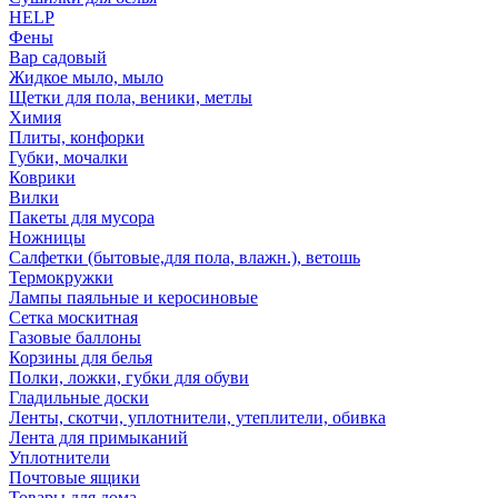
HELP
Фены
Вар садовый
Жидкое мыло, мыло
Щетки для пола, веники, метлы
Химия
Плиты, конфорки
Губки, мочалки
Коврики
Вилки
Пакеты для мусора
Ножницы
Салфетки (бытовые,для пола, влажн.), ветошь
Термокружки
Лампы паяльные и керосиновые
Сетка москитная
Газовые баллоны
Корзины для белья
Полки, ложки, губки для обуви
Гладильные доски
Ленты, скотчи, уплотнители, утеплители, обивка
Лента для примыканий
Уплотнители
Почтовые ящики
Товары для дома