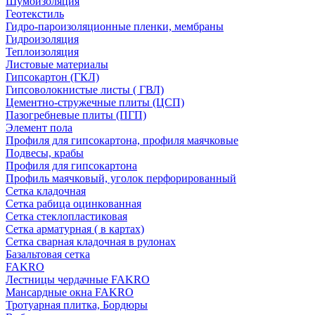
Шумоизоляция
Геотекстиль
Гидро-пароизоляционные пленки, мембраны
Гидроизоляция
Теплоизоляция
Листовые материалы
Гипсокартон (ГКЛ)
Гипсоволокнистые листы ( ГВЛ)
Цементно-стружечные плиты (ЦСП)
Пазогребневые плиты (ПГП)
Элемент пола
Профиля для гипсокартона, профиля маячковые
Подвесы, крабы
Профиля для гипсокартона
Профиль маячковый, уголок перфорированный
Сетка кладочная
Сетка рабица оцинкованная
Сетка стеклопластиковая
Сетка арматурная ( в картах)
Сетка сварная кладочная в рулонах
Базальтовая сетка
FAKRO
Лестницы чердачные FAKRO
Мансардные окна FAKRO
Тротуарная плитка, Бордюры