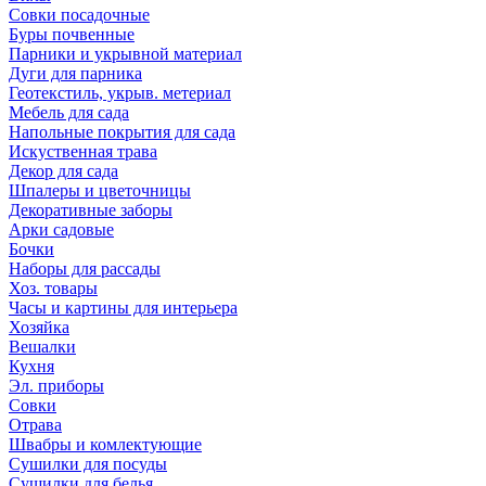
Совки посадочные
Буры почвенные
Парники и укрывной материал
Дуги для парника
Геотекстиль, укрыв. метериал
Мебель для сада
Напольные покрытия для сада
Искуственная трава
Декор для сада
Шпалеры и цветочницы
Декоративные заборы
Арки садовые
Бочки
Наборы для рассады
Хоз. товары
Часы и картины для интерьера
Хозяйка
Вешалки
Кухня
Эл. приборы
Совки
Отрава
Швабры и комлектующие
Сушилки для посуды
Сушилки для белья