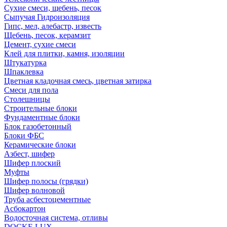
Сухие смеси, щебень, песок
Сыпучая Гидроизоляция
Гипс, мел, алебастр, известь
Щебень, песок, керамзит
Цемент, сухие смеси
Клей для плитки, камня, изоляции
Штукатурка
Шпаклевка
Цветная кладочная смесь, цветная затирка
Смеси для пола
Столешницы
Строительные блоки
Фундаментные блоки
Блок газобетонный
Блоки ФБС
Керамические блоки
Азбест, шифер
Шифер плоский
Муфты
Шифер полосы (грядки)
Шифер волновой
Труба асбестоцементные
Асбокартон
Водосточная система, отливы
DOCKE LUX