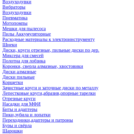
Воздуходувки
Вибраторы
Воздуходувки
Пневматика
Мотопомпы
Мешки для пылесоса
Пилы Аккумуляторные
Расходные материалы к электроинструменту
Шнеки
Диски, круги отрезные, пильные диски по дер.
Миксера для смесей
Полотна для лобзика
Коронки, сверла алмазные, хвостовики
Диски алмазные
Диски пильные
Корщетки
Зачистные круги и заточные диски по металлу
Лепестковые круги,абразив,опорные тарелки
Отрезные круги
Насадки для МФИ
Биты и адаптеры
Пики,зубила и лопатки
Переходники,адаптеры и патроны
Буры и свёрла
Шарошки