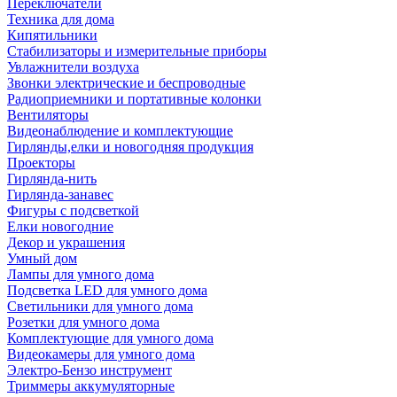
Переключатели
Техника для дома
Кипятильники
Стабилизаторы и измерительные приборы
Увлажнители воздуха
Звонки электрические и беспроводные
Радиоприемники и портативные колонки
Вентиляторы
Видеонаблюдение и комплектующие
Гирлянды,елки и новогодняя продукция
Проекторы
Гирлянда-нить
Гирлянда-занавес
Фигуры с подсветкой
Елки новогодние
Декор и украшения
Умный дом
Лампы для умного дома
Подсветка LED для умного дома
Светильники для умного дома
Розетки для умного дома
Комплектующие для умного дома
Видеокамеры для умного дома
Электро-Бензо инструмент
Триммеры аккумуляторные