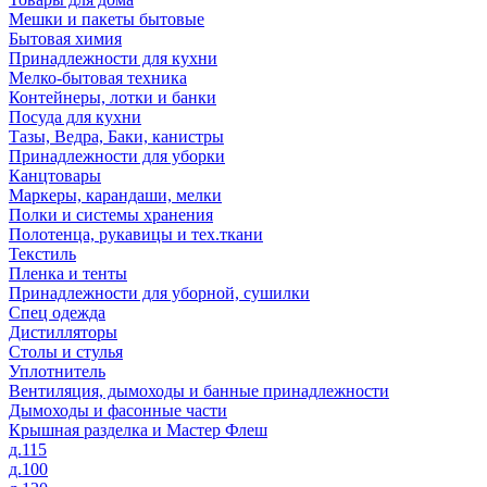
Мешки и пакеты бытовые
Бытовая химия
Принадлежности для кухни
Мелко-бытовая техника
Контейнеры, лотки и банки
Посуда для кухни
Тазы, Ведра, Баки, канистры
Принадлежности для уборки
Канцтовары
Маркеры, карандаши, мелки
Полки и системы хранения
Полотенца, рукавицы и тех.ткани
Текстиль
Пленка и тенты
Принадлежности для уборной, сушилки
Спец одежда
Дистилляторы
Столы и стулья
Уплотнитель
Вентиляция, дымоходы и банные принадлежности
Дымоходы и фасонные части
Крышная разделка и Мастер Флеш
д.115
д.100