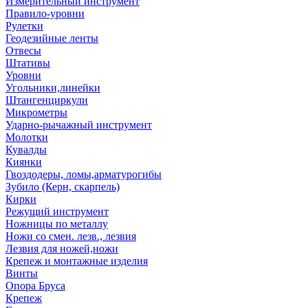
Измерительный инструмент
Правило-уровни
Рулетки
Геодезийные ленты
Отвесы
Штативы
Уровни
Угольники,линейки
Штангенциркули
Микрометры
Ударно-рычажный инструмент
Молотки
Кувалды
Киянки
Гвоздодеры, ломы,арматурогибы
Зубило (Керн, скарпель)
Кирки
Режущий инструмент
Ножницы по металлу
Ножи со смен. лезв., лезвия
Лезвия для ножей,ножи
Крепеж и монтажные изделия
Винты
Опора Бруса
Крепеж