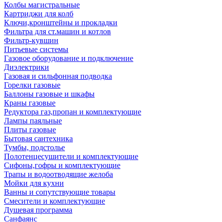
Колбы магистральные
Картриджи для колб
Ключи,кронштейны и прокладки
Фильтра для ст.машин и котлов
Фильтр-кувшин
Питьевые системы
Газовое оборудование и подключение
Диэлектрики
Газовая и сильфонная подводка
Горелки газовые
Баллоны газовые и шкафы
Краны газовые
Редуктора газ,пропан и комплектующие
Лампы паяльные
Плиты газовые
Бытовая сантехника
Тумбы, подстолье
Полотенцесушители и комплектующие
Сифоны,гофры и комплектующие
Трапы и водоотводящие желоба
Мойки для кухни
Ванны и сопутствующие товары
Смесители и комплектующие
Душевая программа
Санфаянс