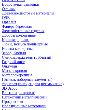
Водосточка, дымники
Отливы
Древесно-листовые материалы
OSB
Оргалит
Фанера березовая
Железобетонные изделия
Доборы колодезные
Крышки, днища
Люки, Конуса полимерные
Кольца колодезные
Забор, Кровля
Снегозадержатель трубчатый
Гладкий лист
Ондулин
Мягкая кровля
Металлочерепица
Планки, доборные элементы(
торцевая,конек,ендова,примыкание)
3D Забор
Вентиляция кровли
Штакетник металлический
Профнастил
Изоляционные материалы