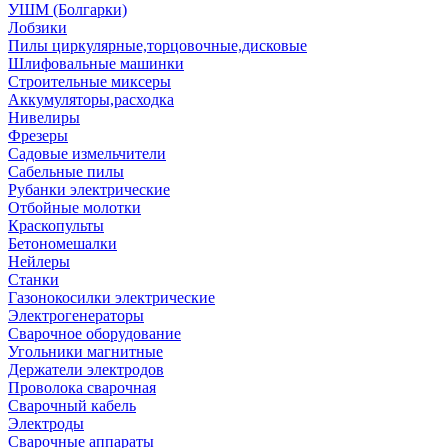
УШМ (Болгарки)
Лобзики
Пилы циркулярные,торцовочные,дисковые
Шлифовальные машинки
Строительные миксеры
Аккумуляторы,расходка
Нивелиры
Фрезеры
Садовые измельчители
Сабельные пилы
Рубанки электрические
Отбойные молотки
Краскопульты
Бетономешалки
Нейлеры
Станки
Газонокосилки электрические
Электрогенераторы
Сварочное оборудование
Угольники магнитные
Держатели электродов
Проволока сварочная
Сварочный кабель
Электроды
Сварочные аппараты