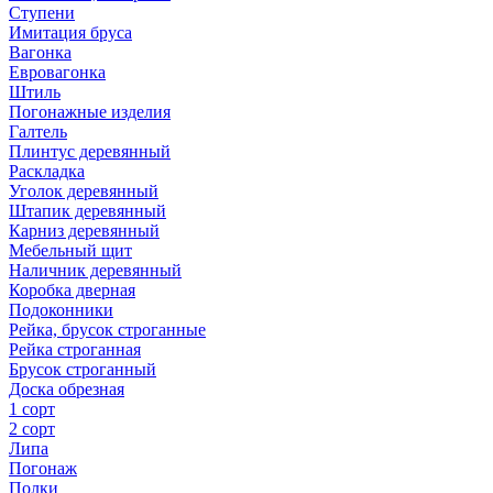
Ступени
Имитация бруса
Вагонка
Евровагонка
Штиль
Погонажные изделия
Галтель
Плинтус деревянный
Раскладка
Уголок деревянный
Штапик деревянный
Карниз деревянный
Мебельный щит
Наличник деревянный
Коробка дверная
Подоконники
Рейка, брусок строганные
Рейка строганная
Брусок строганный
Доска обрезная
1 сорт
2 сорт
Липа
Погонаж
Полки