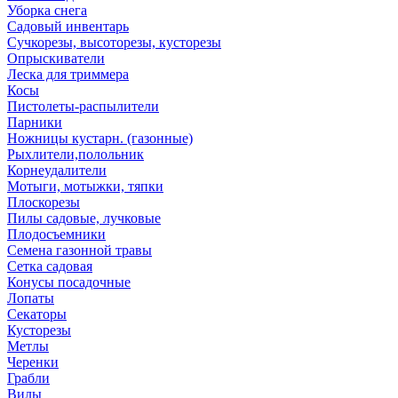
Уборка снега
Садовый инвентарь
Сучкорезы, высоторезы, кусторезы
Опрыскиватели
Леска для триммера
Косы
Пистолеты-распылители
Парники
Ножницы кустарн. (газонные)
Рыхлители,полольник
Корнеудалители
Мотыги, мотыжки, тяпки
Плоскорезы
Пилы садовые, лучковые
Плодосъемники
Семена газонной травы
Сетка садовая
Конусы посадочные
Лопаты
Секаторы
Кусторезы
Метлы
Черенки
Грабли
Вилы