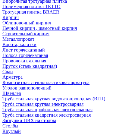
Вибролитая тротуарная плитка
Полимерная плитка TETTO
Тротуарная плитка BRAER
Кирпич
Облицовочный кирпич
Печной кирпич , шамотный кирпич
Строительный кирпич
Металлопрокат
Ворота, калитки
Лист горячекатаный
Полоса горячекатаная
Проволока вязальная
Пруток (сталь квадратная)
Сваи
Арматура
Композитная стеклопластиковая арматура
Уголок равнополочный
Швеллер
Труба стальная круглая водогазопроводная (ВГП)
Труба стальная круглая электросварная
Труба стальная профильная электросварная
Труба стальная квадратная электросварная
Заглушки ПВХ на столбы
Столбы
Круглый