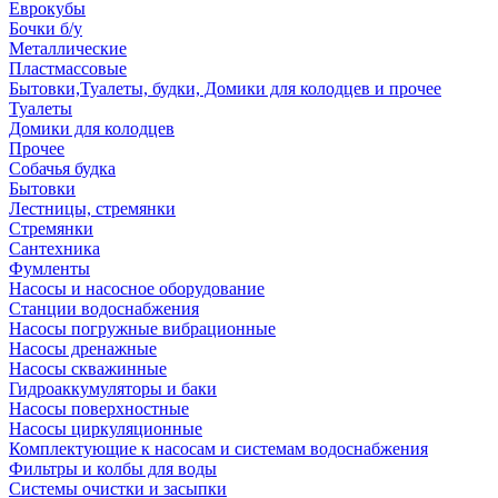
Еврокубы
Бочки б/у
Металлические
Пластмассовые
Бытовки,Туалеты, будки, Домики для колодцев и прочее
Туалеты
Домики для колодцев
Прочее
Собачья будка
Бытовки
Лестницы, стремянки
Стремянки
Сантехника
Фумленты
Насосы и насосное оборудование
Станции водоснабжения
Насосы погружные вибрационные
Насосы дренажные
Насосы скважинные
Гидроаккумуляторы и баки
Насосы поверхностные
Насосы циркуляционные
Комплектующие к насосам и системам водоснабжения
Фильтры и колбы для воды
Системы очистки и засыпки