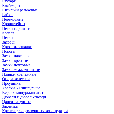
Глухари
Кляймеры
Шпильки резьбовые
Гайки
Переходные
Кронштейны
Петли гаражные
Копаев
Петли
Засовы
Крючки-вешалки
Пороги
Замки навесные
Замки врезные
Замки почтовые
Замки межкомнатные
Планки крепежные
Опора колесная
Проушины
Уголки УГ/Фигурные
Веревки,шнуры,шпагаты
Дюбели и дюбель-гвозди
Цанги латунные
Заклепки
Крепеж для деревянных конструкций