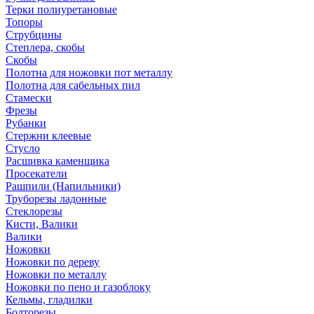
Терки полиуретановые
Топоры
Струбцины
Степлера, скобы
Скобы
Полотна для ножовки пот металлу
Полотна для сабельных пил
Стамески
Фрезы
Рубанки
Стержни клеевые
Стусло
Расшивка каменщика
Просекатели
Рашпили (Напильники)
Труборезы ладонные
Стеклорезы
Кисти, Валики
Валики
Ножовки
Ножовки по дереву
Ножовки по металлу
Ножовки по пено и газоблоку
Кельмы, гладилки
Болторезы