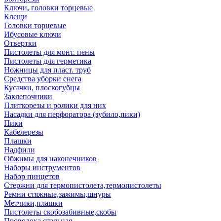
Ключи, головки торцевые
Клещи
Головки торцевые
Ибусовые ключи
Отвертки
Пистолеты для монт. пены
Пистолеты для герметика
Ножницы для пласт. труб
Средства уборки снега
Кусачки, плоскогубцы
Заклепочники
Плиткорезы и ролики для них
Насадки для перфоратора (зубило,пики)
Пики
Кабелерезы
Плашки
Надфили
Обжимы для наконечников
Наборы инструментов
Набор пинцетов
Стержни для термопистолета,термопистолеты
Ремни стяжные,зажимы,шнуры
Метчики,плашки
Пистолеты скобозабивные,скобы
Проволока стальная