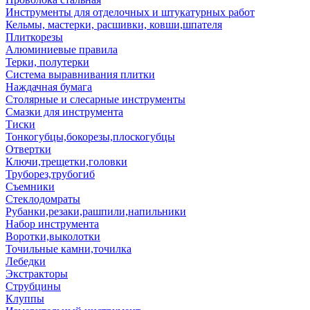
Инструменты для отделочных и штукатурных работ
Кельмы, мастерки, расшивки, ковши,шпателя
Плиткорезы
Алюминиевые правила
Терки, полутерки
Система выравнивания плитки
Наждачная бумага
Столярные и слесарные инструменты
Смазки для инструмента
Тиски
Тонкогубцы,бокорезы,плоскогубцы
Отвертки
Ключи,трещетки,головки
Труборез,трубогиб
Съемники
Стеклодомраты
Рубанки,резаки,рашпили,напильники
Набор инструмента
Воротки,выколотки
Точильные камни,точилка
Лебедки
Экстракторы
Струбцины
Клуппы