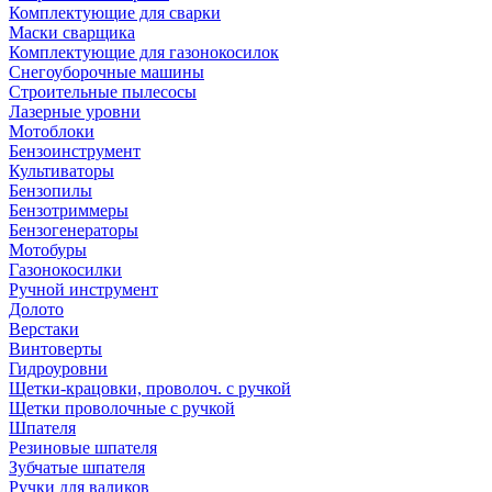
Комплектующие для сварки
Маски сварщика
Комплектующие для газонокосилок
Снегоуборочные машины
Строительные пылесосы
Лазерные уровни
Мотоблоки
Бензоинструмент
Культиваторы
Бензопилы
Бензотриммеры
Бензогенераторы
Мотобуры
Газонокосилки
Ручной инструмент
Долото
Верстаки
Винтоверты
Гидроуровни
Щетки-крацовки, проволоч. с ручкой
Щетки проволочные с ручкой
Шпателя
Резиновые шпателя
Зубчатые шпателя
Ручки для валиков