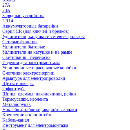
27A
23A
Зарядные устройства
LR14
Аккумуляторные батарейки
Серия CR (для ключей и брелков)
Удлинители, катушки и сетевые фильтры
Сетевые фильтры
Удлинители бытовые
Удлинители на катушке и на рамке
Светильник - переноска
Изделия для электромонтажа
Установочные и распаячные коробки
Счетчики электроэнергии
Арматура для электропроводки
Щиты и шкафы
Гофротруба
Шины, клеммы, наконечники, рейки
Термоусадки, изолента
Металлорукав
Наклейки, таблики, аварийные знаки
Крепление и кронштейны
Кабель-канал
Инструмент для электромонтажа