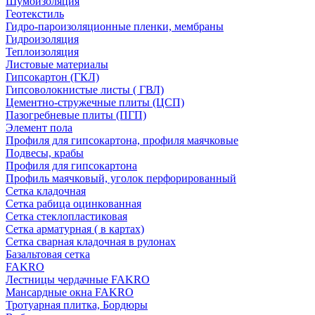
Шумоизоляция
Геотекстиль
Гидро-пароизоляционные пленки, мембраны
Гидроизоляция
Теплоизоляция
Листовые материалы
Гипсокартон (ГКЛ)
Гипсоволокнистые листы ( ГВЛ)
Цементно-стружечные плиты (ЦСП)
Пазогребневые плиты (ПГП)
Элемент пола
Профиля для гипсокартона, профиля маячковые
Подвесы, крабы
Профиля для гипсокартона
Профиль маячковый, уголок перфорированный
Сетка кладочная
Сетка рабица оцинкованная
Сетка стеклопластиковая
Сетка арматурная ( в картах)
Сетка сварная кладочная в рулонах
Базальтовая сетка
FAKRO
Лестницы чердачные FAKRO
Мансардные окна FAKRO
Тротуарная плитка, Бордюры