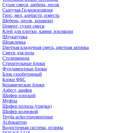
Сухие смеси, щебень, песок
Сыпучая Гидроизоляция
Гипс, мел, алебастр, известь
Щебень, песок, керамзит
Цемент, сухие смеси
Клей для плитки, камня, изоляции
Штукатурка
Шпаклевка
Цветная кладочная смесь, цветная затирка
Смеси для пола
Столешницы
Строительные блоки
Фундаментные блоки
Блок газобетонный
Блоки ФБС
Керамические блоки
Азбест, шифер
Шифер плоский
Муфты
Шифер полосы (грядки)
Шифер волновой
Труба асбестоцементные
Асбокартон
Водосточная система, отливы
DOCKE LUX