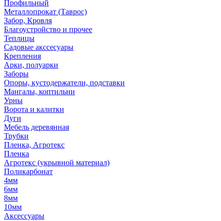
Профильный
Металлопрокат (Таврос)
Забор, Кровля
Благоустройство и прочее
Теплицы
Садовые акссесуары
Крепления
Арки, полуарки
Заборы
Опоры, кустодержатели, подставки
Мангалы, коптильни
Урны
Ворота и калитки
Дуги
Мебель деревянная
Трубки
Пленка, Агротекс
Пленка
Агротекс (укрывной материал)
Поликарбонат
4мм
6мм
8мм
10мм
Аксессуары