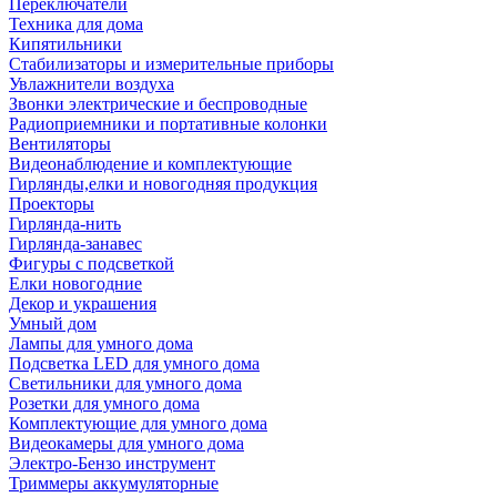
Переключатели
Техника для дома
Кипятильники
Стабилизаторы и измерительные приборы
Увлажнители воздуха
Звонки электрические и беспроводные
Радиоприемники и портативные колонки
Вентиляторы
Видеонаблюдение и комплектующие
Гирлянды,елки и новогодняя продукция
Проекторы
Гирлянда-нить
Гирлянда-занавес
Фигуры с подсветкой
Елки новогодние
Декор и украшения
Умный дом
Лампы для умного дома
Подсветка LED для умного дома
Светильники для умного дома
Розетки для умного дома
Комплектующие для умного дома
Видеокамеры для умного дома
Электро-Бензо инструмент
Триммеры аккумуляторные