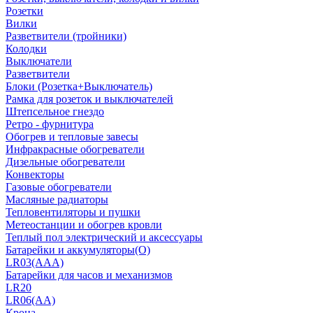
Розетки
Вилки
Разветвители (тройники)
Колодки
Выключатели
Разветвители
Блоки (Розетка+Выключатель)
Рамка для розеток и выключателей
Штепсельное гнездо
Ретро - фурнитура
Обогрев и тепловые завесы
Инфракрасные обогреватели
Дизельные обогреватели
Конвекторы
Газовые обогреватели
Масляные радиаторы
Тепловентиляторы и пушки
Метеостанции и обогрев кровли
Теплый пол электрический и аксессуары
Батарейки и аккумуляторы(О)
LR03(AAA)
Батарейки для часов и механизмов
LR20
LR06(AA)
Крона