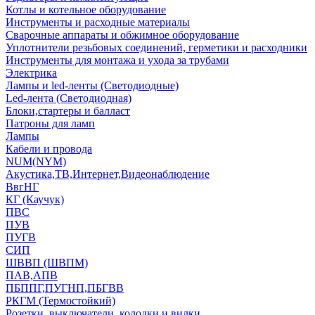
Котлы и котельное оборудование
Инструменты и расходные материалы
Сварочные аппараты и обжимное оборудование
Уплотнители резьбовых соединений, герметики и расходники
Инструменты для монтажа и ухода за трубами
Электрика
Лампы и led-ленты (Светодиодные)
Led-лента (Светодиодная)
Блоки,стартеры и балласт
Патроны для ламп
Лампы
Кабели и провода
NUM(NYM)
Акустика,ТВ,Интернет,Видеонаблюдение
ВвгНГ
КГ (Каучук)
ПВС
ПУВ
ПУГВ
СИП
ШВВП (ШВПМ)
ПАВ,АПВ
ПБППГ,ПУГНП,ПБГВВ
РКГМ (Термостойкий)
Розетки, выключатели, колодки и вилки