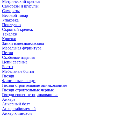
Метрический крепеж
Саморезы и шурупы
Саморезы
Весовой товар
Упаковка
Поштучно
Скрытый крепеж
Такелаж
Крючки
Замки навесные,засовы
Мебельная фурнитура
Петли
Скобяные изделия
Цепи сварные
Болты
Мебельные болты
Гвозди
Финишные гвозди
Гвозди строительные оцинкованные
Гвозди строительные черные
Гвозди ершеные оцинкованные
Анкера
Анкерный болт
Анкер забиваемый
Анкер клиновой