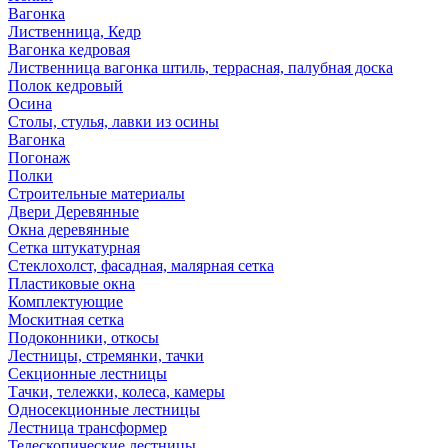
Вагонка
Лиственница, Кедр
Вагонка кедровая
Лиственница вагонка штиль, террасная, палубная доска
Полок кедровый
Осина
Столы, стулья, лавки из осины
Вагонка
Погонаж
Полки
Строительные материалы
Двери Деревянные
Окна деревянные
Сетка штукатурная
Стеклохолст, фасадная, малярная сетка
Пластиковые окна
Комплектующие
Москитная сетка
Подоконники, откосы
Лестницы, стремянки, тачки
Секционные лестницы
Тачки, тележки, колеса, камеры
Односекционные лестницы
Лестница трансформер
Телескопические лестницы