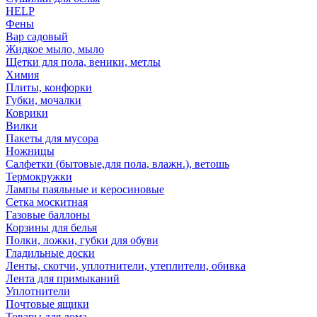
HELP
Фены
Вар садовый
Жидкое мыло, мыло
Щетки для пола, веники, метлы
Химия
Плиты, конфорки
Губки, мочалки
Коврики
Вилки
Пакеты для мусора
Ножницы
Салфетки (бытовые,для пола, влажн.), ветошь
Термокружки
Лампы паяльные и керосиновые
Сетка москитная
Газовые баллоны
Корзины для белья
Полки, ложки, губки для обуви
Гладильные доски
Ленты, скотчи, уплотнители, утеплители, обивка
Лента для примыканий
Уплотнители
Почтовые ящики
Товары для дома