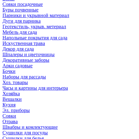
Совки посадочные
Буры почвенные
Парники и укрывной материал
Дуги для парника
Геотекстиль, укрыв. метериал
Мебель для сада
Напольные покрытия для сада
Искуственная трава
Декор для сада
Шпалеры и цветочницы
Декоративные заборы
Арки садовые
Бочки
Наборы для рассады
Хоз. товары
Часы и картины для интерьера
Хозяйка
Вешалки
Кухня
Эл. приборы
Совки
Отрава
Швабры и комлектующие
Сушилки для посуды
Сушилки для белья