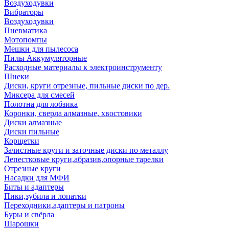
Воздуходувки
Вибраторы
Воздуходувки
Пневматика
Мотопомпы
Мешки для пылесоса
Пилы Аккумуляторные
Расходные материалы к электроинструменту
Шнеки
Диски, круги отрезные, пильные диски по дер.
Миксера для смесей
Полотна для лобзика
Коронки, сверла алмазные, хвостовики
Диски алмазные
Диски пильные
Корщетки
Зачистные круги и заточные диски по металлу
Лепестковые круги,абразив,опорные тарелки
Отрезные круги
Насадки для МФИ
Биты и адаптеры
Пики,зубила и лопатки
Переходники,адаптеры и патроны
Буры и свёрла
Шарошки