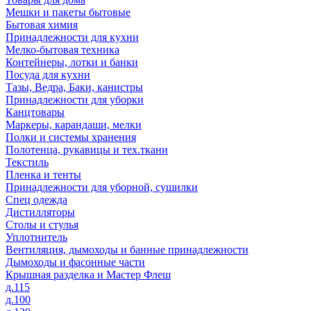
Мешки и пакеты бытовые
Бытовая химия
Принадлежности для кухни
Мелко-бытовая техника
Контейнеры, лотки и банки
Посуда для кухни
Тазы, Ведра, Баки, канистры
Принадлежности для уборки
Канцтовары
Маркеры, карандаши, мелки
Полки и системы хранения
Полотенца, рукавицы и тех.ткани
Текстиль
Пленка и тенты
Принадлежности для уборной, сушилки
Спец одежда
Дистилляторы
Столы и стулья
Уплотнитель
Вентиляция, дымоходы и банные принадлежности
Дымоходы и фасонные части
Крышная разделка и Мастер Флеш
д.115
д.100