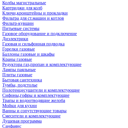
Колбы магистральные
Картриджи для колб
Ключи,кронштейны и прокладки
Фильтра для ст.машин и котлов
Фильтр-кувшин
Питьевые системы
Газовое оборудование и подключение
Диэлектрики
Газовая и сильфонная подводка
Горелки газовые
Баллоны газовые и шкафы
Краны газовые
Редуктора газ,пропан и комплектующие
Лампы паяльные
Плиты газовые
Бытовая сантехника
Тумбы, подстолье
Полотенцесушители и комплектующие
Сифоны,гофры и комплектующие
Трапы и водоотводящие желоба
Мойки для кухни
Ванны и сопутствующие товары
Смесители и комплектующие
Душевая программа
Санфаянс