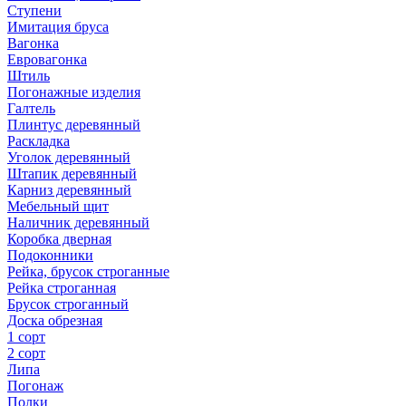
Ступени
Имитация бруса
Вагонка
Евровагонка
Штиль
Погонажные изделия
Галтель
Плинтус деревянный
Раскладка
Уголок деревянный
Штапик деревянный
Карниз деревянный
Мебельный щит
Наличник деревянный
Коробка дверная
Подоконники
Рейка, брусок строганные
Рейка строганная
Брусок строганный
Доска обрезная
1 сорт
2 сорт
Липа
Погонаж
Полки