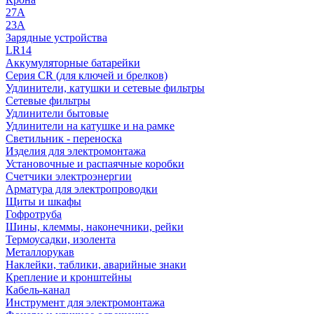
27A
23A
Зарядные устройства
LR14
Аккумуляторные батарейки
Серия CR (для ключей и брелков)
Удлинители, катушки и сетевые фильтры
Сетевые фильтры
Удлинители бытовые
Удлинители на катушке и на рамке
Светильник - переноска
Изделия для электромонтажа
Установочные и распаячные коробки
Счетчики электроэнергии
Арматура для электропроводки
Щиты и шкафы
Гофротруба
Шины, клеммы, наконечники, рейки
Термоусадки, изолента
Металлорукав
Наклейки, таблики, аварийные знаки
Крепление и кронштейны
Кабель-канал
Инструмент для электромонтажа