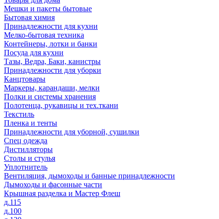
Мешки и пакеты бытовые
Бытовая химия
Принадлежности для кухни
Мелко-бытовая техника
Контейнеры, лотки и банки
Посуда для кухни
Тазы, Ведра, Баки, канистры
Принадлежности для уборки
Канцтовары
Маркеры, карандаши, мелки
Полки и системы хранения
Полотенца, рукавицы и тех.ткани
Текстиль
Пленка и тенты
Принадлежности для уборной, сушилки
Спец одежда
Дистилляторы
Столы и стулья
Уплотнитель
Вентиляция, дымоходы и банные принадлежности
Дымоходы и фасонные части
Крышная разделка и Мастер Флеш
д.115
д.100