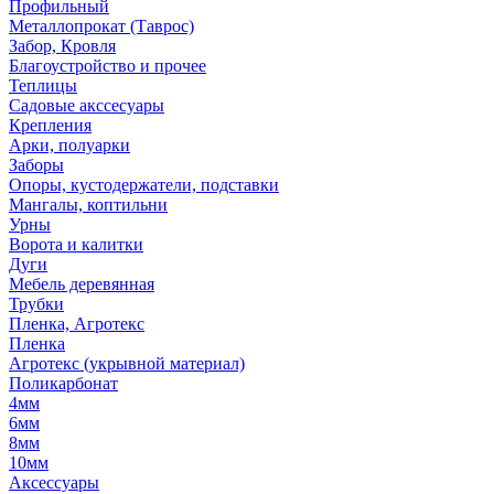
Профильный
Металлопрокат (Таврос)
Забор, Кровля
Благоустройство и прочее
Теплицы
Садовые акссесуары
Крепления
Арки, полуарки
Заборы
Опоры, кустодержатели, подставки
Мангалы, коптильни
Урны
Ворота и калитки
Дуги
Мебель деревянная
Трубки
Пленка, Агротекс
Пленка
Агротекс (укрывной материал)
Поликарбонат
4мм
6мм
8мм
10мм
Аксессуары