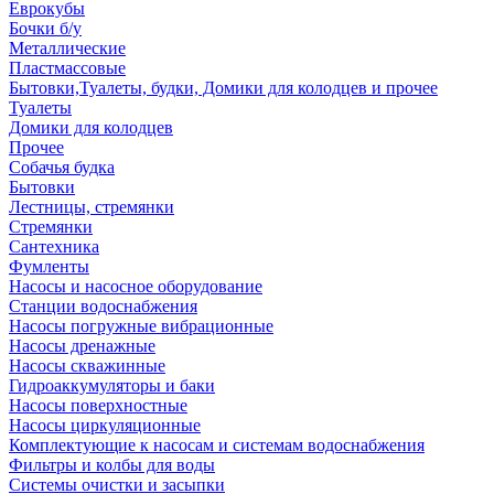
Еврокубы
Бочки б/у
Металлические
Пластмассовые
Бытовки,Туалеты, будки, Домики для колодцев и прочее
Туалеты
Домики для колодцев
Прочее
Собачья будка
Бытовки
Лестницы, стремянки
Стремянки
Сантехника
Фумленты
Насосы и насосное оборудование
Станции водоснабжения
Насосы погружные вибрационные
Насосы дренажные
Насосы скважинные
Гидроаккумуляторы и баки
Насосы поверхностные
Насосы циркуляционные
Комплектующие к насосам и системам водоснабжения
Фильтры и колбы для воды
Системы очистки и засыпки