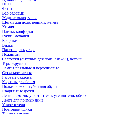
HELP
Фены
Вар садовый
Жидкое мыло, мыло
Щетки для пола, веники, метлы
Химия
Плиты, конфорки
Губки, мочалки
Коврики
Вилки
Пакеты для мусора
Ножницы
Салфетки (бытовые,для пола, влажн.), ветошь
Термокружки
Лампы паяльные и керосиновые
Сетка москитная
Газовые баллоны
Корзины для белья
Полки, ложки, губки для обуви
Гладильные доски
Ленты, скотчи, уплотнители, утеплители, обивка
Лента для примыканий
Уплотнители
Почтовые ящики
Товары для дома