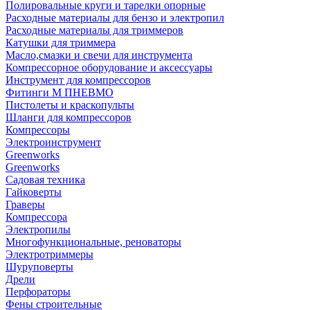
Полировальные круги и тарелки опорные
Расходные материалы для бензо и электропил
Расходные материалы для триммеров
Катушки для триммера
Масло,смазки и свечи для инструмента
Компрессорное оборудование и аксессуары
Инструмент для компрессоров
Фитинги М ПНЕВМО
Пистолеты и краскопульты
Шланги для компрессоров
Компрессоры
Электроинструмент
Greenworks
Greenworks
Садовая техника
Гайковерты
Граверы
Компрессора
Электропилы
Многофункциональные, реноваторы
Электротриммеры
Шуруповерты
Дрели
Перфораторы
Фены строительные