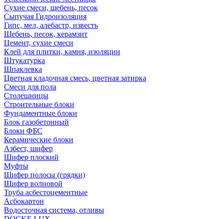
Сухие смеси, щебень, песок
Сыпучая Гидроизоляция
Гипс, мел, алебастр, известь
Щебень, песок, керамзит
Цемент, сухие смеси
Клей для плитки, камня, изоляции
Штукатурка
Шпаклевка
Цветная кладочная смесь, цветная затирка
Смеси для пола
Столешницы
Строительные блоки
Фундаментные блоки
Блок газобетонный
Блоки ФБС
Керамические блоки
Азбест, шифер
Шифер плоский
Муфты
Шифер полосы (грядки)
Шифер волновой
Труба асбестоцементные
Асбокартон
Водосточная система, отливы
DOCKE LUX