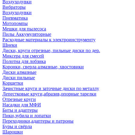
Воздуходувки
Вибраторы
Воздуходувки
Пневматика
Мотопомпы
Мешки для пылесоса
Пилы Аккумуляторные
Расходные материалы к электроинструменту
Шнеки
Диски, круги отрезные, пильные диски по дер.
Миксера для смесей
Полотна для лобзика
Коронки, сверла алмазные, хвостовики
Диски алмазные
Диски пильные
Корщетки
Зачистные круги и заточные диски по металлу
Лепестковые круги,абразив,опорные тарелки
Отрезные круги
Насадки для МФИ
Биты и адаптеры
Пики,зубила и лопатки
Переходники,адаптеры и патроны
Буры и свёрла
Шарошки