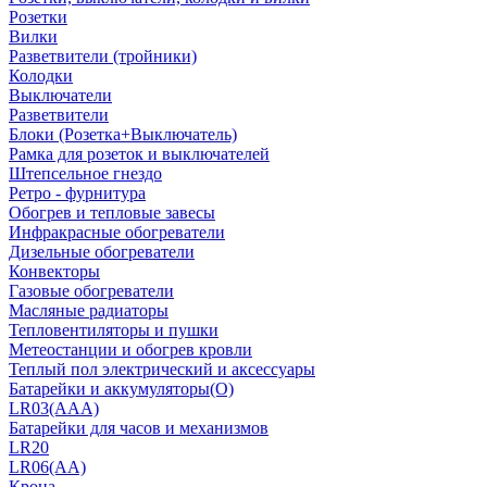
Розетки
Вилки
Разветвители (тройники)
Колодки
Выключатели
Разветвители
Блоки (Розетка+Выключатель)
Рамка для розеток и выключателей
Штепсельное гнездо
Ретро - фурнитура
Обогрев и тепловые завесы
Инфракрасные обогреватели
Дизельные обогреватели
Конвекторы
Газовые обогреватели
Масляные радиаторы
Тепловентиляторы и пушки
Метеостанции и обогрев кровли
Теплый пол электрический и аксессуары
Батарейки и аккумуляторы(О)
LR03(AAA)
Батарейки для часов и механизмов
LR20
LR06(AA)
Крона