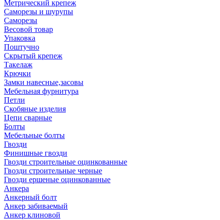
Метрический крепеж
Саморезы и шурупы
Саморезы
Весовой товар
Упаковка
Поштучно
Скрытый крепеж
Такелаж
Крючки
Замки навесные,засовы
Мебельная фурнитура
Петли
Скобяные изделия
Цепи сварные
Болты
Мебельные болты
Гвозди
Финишные гвозди
Гвозди строительные оцинкованные
Гвозди строительные черные
Гвозди ершеные оцинкованные
Анкера
Анкерный болт
Анкер забиваемый
Анкер клиновой