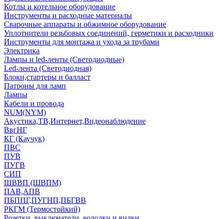
Котлы и котельное оборудование
Инструменты и расходные материалы
Сварочные аппараты и обжимное оборудование
Уплотнители резьбовых соединений, герметики и расходники
Инструменты для монтажа и ухода за трубами
Электрика
Лампы и led-ленты (Светодиодные)
Led-лента (Светодиодная)
Блоки,стартеры и балласт
Патроны для ламп
Лампы
Кабели и провода
NUM(NYM)
Акустика,ТВ,Интернет,Видеонаблюдение
ВвгНГ
КГ (Каучук)
ПВС
ПУВ
ПУГВ
СИП
ШВВП (ШВПМ)
ПАВ,АПВ
ПБППГ,ПУГНП,ПБГВВ
РКГМ (Термостойкий)
Розетки, выключатели, колодки и вилки