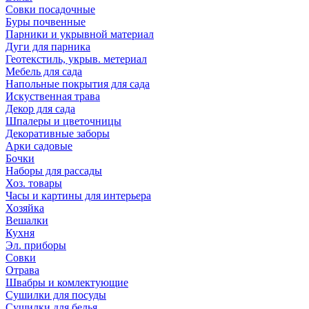
Совки посадочные
Буры почвенные
Парники и укрывной материал
Дуги для парника
Геотекстиль, укрыв. метериал
Мебель для сада
Напольные покрытия для сада
Искуственная трава
Декор для сада
Шпалеры и цветочницы
Декоративные заборы
Арки садовые
Бочки
Наборы для рассады
Хоз. товары
Часы и картины для интерьера
Хозяйка
Вешалки
Кухня
Эл. приборы
Совки
Отрава
Швабры и комлектующие
Сушилки для посуды
Сушилки для белья