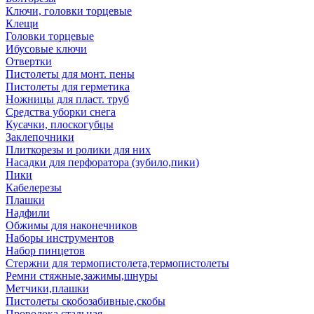
Ключи, головки торцевые
Клещи
Головки торцевые
Ибусовые ключи
Отвертки
Пистолеты для монт. пены
Пистолеты для герметика
Ножницы для пласт. труб
Средства уборки снега
Кусачки, плоскогубцы
Заклепочники
Плиткорезы и ролики для них
Насадки для перфоратора (зубило,пики)
Пики
Кабелерезы
Плашки
Надфили
Обжимы для наконечников
Наборы инструментов
Набор пинцетов
Стержни для термопистолета,термопистолеты
Ремни стяжные,зажимы,шнуры
Метчики,плашки
Пистолеты скобозабивные,скобы
Проволока стальная