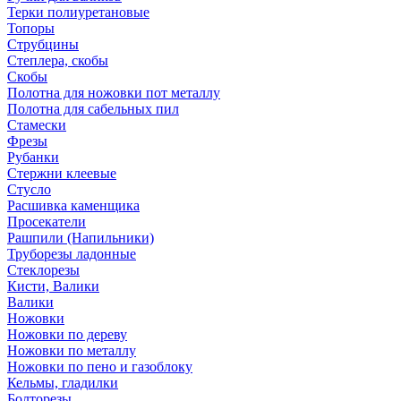
Терки полиуретановые
Топоры
Струбцины
Степлера, скобы
Скобы
Полотна для ножовки пот металлу
Полотна для сабельных пил
Стамески
Фрезы
Рубанки
Стержни клеевые
Стусло
Расшивка каменщика
Просекатели
Рашпили (Напильники)
Труборезы ладонные
Стеклорезы
Кисти, Валики
Валики
Ножовки
Ножовки по дереву
Ножовки по металлу
Ножовки по пено и газоблоку
Кельмы, гладилки
Болторезы