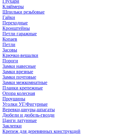
Глухари
Кляймеры
Шпильки резьбовые
Гайки
Переходные
Кронштейны
Петли гаражные
Копаев
Петли
Засовы
Крючки-вешалки
Пороги
Замки навесные
Замки врезные
Замки почтовые
Замки межкомнатные
Планки крепежные
Опора колесная
Проушины
Уголки УГ/Фигурные
Веревки,шнуры,шпагаты
Дюбели и дюбель-гвозди
Цанги латунные
Заклепки
Крепеж для деревянных конструкций