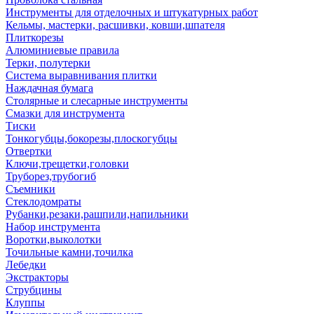
Инструменты для отделочных и штукатурных работ
Кельмы, мастерки, расшивки, ковши,шпателя
Плиткорезы
Алюминиевые правила
Терки, полутерки
Система выравнивания плитки
Наждачная бумага
Столярные и слесарные инструменты
Смазки для инструмента
Тиски
Тонкогубцы,бокорезы,плоскогубцы
Отвертки
Ключи,трещетки,головки
Труборез,трубогиб
Съемники
Стеклодомраты
Рубанки,резаки,рашпили,напильники
Набор инструмента
Воротки,выколотки
Точильные камни,точилка
Лебедки
Экстракторы
Струбцины
Клуппы