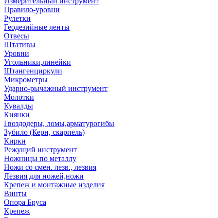
Измерительный инструмент
Правило-уровни
Рулетки
Геодезийные ленты
Отвесы
Штативы
Уровни
Угольники,линейки
Штангенциркули
Микрометры
Ударно-рычажный инструмент
Молотки
Кувалды
Киянки
Гвоздодеры, ломы,арматурогибы
Зубило (Керн, скарпель)
Кирки
Режущий инструмент
Ножницы по металлу
Ножи со смен. лезв., лезвия
Лезвия для ножей,ножи
Крепеж и монтажные изделия
Винты
Опора Бруса
Крепеж