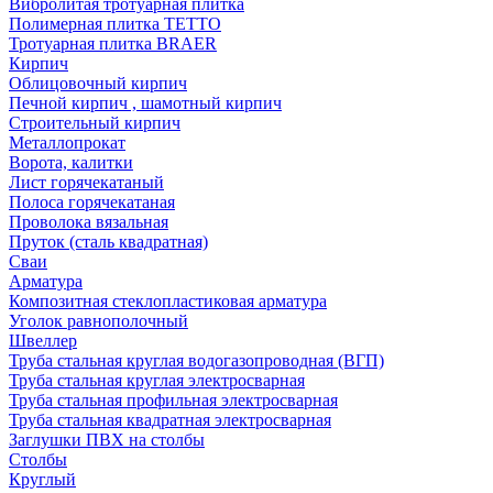
Вибролитая тротуарная плитка
Полимерная плитка TETTO
Тротуарная плитка BRAER
Кирпич
Облицовочный кирпич
Печной кирпич , шамотный кирпич
Строительный кирпич
Металлопрокат
Ворота, калитки
Лист горячекатаный
Полоса горячекатаная
Проволока вязальная
Пруток (сталь квадратная)
Сваи
Арматура
Композитная стеклопластиковая арматура
Уголок равнополочный
Швеллер
Труба стальная круглая водогазопроводная (ВГП)
Труба стальная круглая электросварная
Труба стальная профильная электросварная
Труба стальная квадратная электросварная
Заглушки ПВХ на столбы
Столбы
Круглый