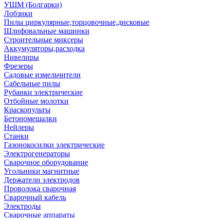
УШМ (Болгарки)
Лобзики
Пилы циркулярные,торцовочные,дисковые
Шлифовальные машинки
Строительные миксеры
Аккумуляторы,расходка
Нивелиры
Фрезеры
Садовые измельчители
Сабельные пилы
Рубанки электрические
Отбойные молотки
Краскопульты
Бетономешалки
Нейлеры
Станки
Газонокосилки электрические
Электрогенераторы
Сварочное оборудование
Угольники магнитные
Держатели электродов
Проволока сварочная
Сварочный кабель
Электроды
Сварочные аппараты