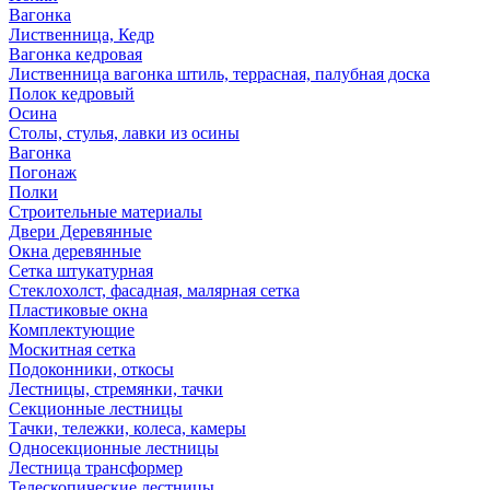
Вагонка
Лиственница, Кедр
Вагонка кедровая
Лиственница вагонка штиль, террасная, палубная доска
Полок кедровый
Осина
Столы, стулья, лавки из осины
Вагонка
Погонаж
Полки
Строительные материалы
Двери Деревянные
Окна деревянные
Сетка штукатурная
Стеклохолст, фасадная, малярная сетка
Пластиковые окна
Комплектующие
Москитная сетка
Подоконники, откосы
Лестницы, стремянки, тачки
Секционные лестницы
Тачки, тележки, колеса, камеры
Односекционные лестницы
Лестница трансформер
Телескопические лестницы