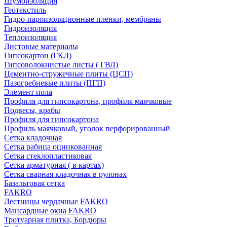
Шумоизоляция
Геотекстиль
Гидро-пароизоляционные пленки, мембраны
Гидроизоляция
Теплоизоляция
Листовые материалы
Гипсокартон (ГКЛ)
Гипсоволокнистые листы ( ГВЛ)
Цементно-стружечные плиты (ЦСП)
Пазогребневые плиты (ПГП)
Элемент пола
Профиля для гипсокартона, профиля маячковые
Подвесы, крабы
Профиля для гипсокартона
Профиль маячковый, уголок перфорированный
Сетка кладочная
Сетка рабица оцинкованная
Сетка стеклопластиковая
Сетка арматурная ( в картах)
Сетка сварная кладочная в рулонах
Базальтовая сетка
FAKRO
Лестницы чердачные FAKRO
Мансардные окна FAKRO
Тротуарная плитка, Бордюры