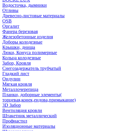
Водосточка, дымники
Отливы
Древесно-листовые материалы
OSB
Оргалит
Фанера березовая
Железобетонные изделия
Доборы колодезные
Крышки, днища
Люки, Конуса полимерные
Кольца колодезные
Забор, Кровля
Снегозадержатель трубчатый
Гладкий лист
Ондулин
Мягкая кровля
Металлочерепица
Планки, доборные элементы(
торцевая,конек,ендова,примыкание)
3D Забор
Вентиляция кровли
Штакетник металлический
Профнастил
Изоляционные материалы