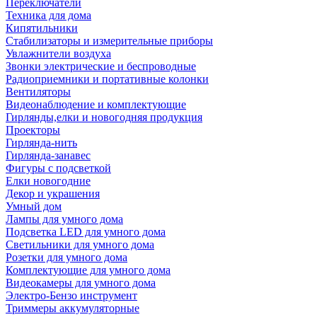
Переключатели
Техника для дома
Кипятильники
Стабилизаторы и измерительные приборы
Увлажнители воздуха
Звонки электрические и беспроводные
Радиоприемники и портативные колонки
Вентиляторы
Видеонаблюдение и комплектующие
Гирлянды,елки и новогодняя продукция
Проекторы
Гирлянда-нить
Гирлянда-занавес
Фигуры с подсветкой
Елки новогодние
Декор и украшения
Умный дом
Лампы для умного дома
Подсветка LED для умного дома
Светильники для умного дома
Розетки для умного дома
Комплектующие для умного дома
Видеокамеры для умного дома
Электро-Бензо инструмент
Триммеры аккумуляторные