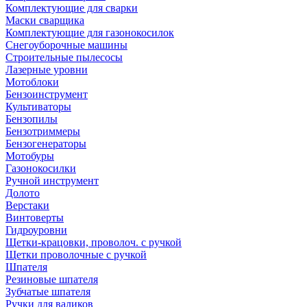
Комплектующие для сварки
Маски сварщика
Комплектующие для газонокосилок
Снегоуборочные машины
Строительные пылесосы
Лазерные уровни
Мотоблоки
Бензоинструмент
Культиваторы
Бензопилы
Бензотриммеры
Бензогенераторы
Мотобуры
Газонокосилки
Ручной инструмент
Долото
Верстаки
Винтоверты
Гидроуровни
Щетки-крацовки, проволоч. с ручкой
Щетки проволочные с ручкой
Шпателя
Резиновые шпателя
Зубчатые шпателя
Ручки для валиков