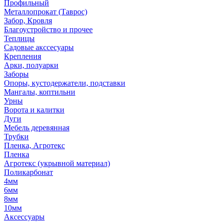
Профильный
Металлопрокат (Таврос)
Забор, Кровля
Благоустройство и прочее
Теплицы
Садовые акссесуары
Крепления
Арки, полуарки
Заборы
Опоры, кустодержатели, подставки
Мангалы, коптильни
Урны
Ворота и калитки
Дуги
Мебель деревянная
Трубки
Пленка, Агротекс
Пленка
Агротекс (укрывной материал)
Поликарбонат
4мм
6мм
8мм
10мм
Аксессуары