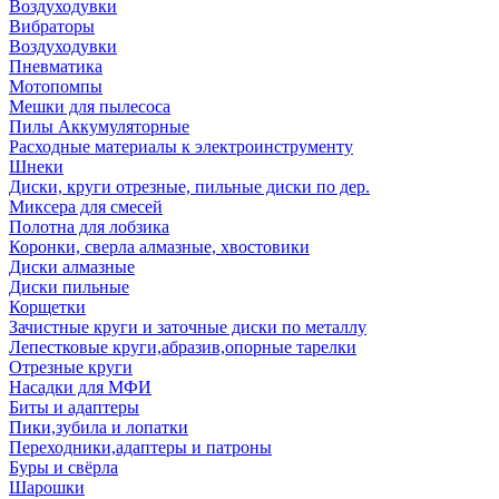
Воздуходувки
Вибраторы
Воздуходувки
Пневматика
Мотопомпы
Мешки для пылесоса
Пилы Аккумуляторные
Расходные материалы к электроинструменту
Шнеки
Диски, круги отрезные, пильные диски по дер.
Миксера для смесей
Полотна для лобзика
Коронки, сверла алмазные, хвостовики
Диски алмазные
Диски пильные
Корщетки
Зачистные круги и заточные диски по металлу
Лепестковые круги,абразив,опорные тарелки
Отрезные круги
Насадки для МФИ
Биты и адаптеры
Пики,зубила и лопатки
Переходники,адаптеры и патроны
Буры и свёрла
Шарошки