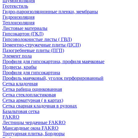
Шумоизоляция
Геотекстиль
Гидро-пароизоляционные пленки, мембраны
Гидроизоляция
Теплоизоляция
Листовые материалы
Гипсокартон (ГКЛ)
Гипсоволокнистые листы ( ГВЛ)
Цементно-стружечные плиты (ЦСП)
Пазогребневые плиты (ПГП)
Элемент пола
Профиля для гипсокартона, профиля маячковые
Подвесы, крабы
Профиля для гипсокартона
Профиль маячковый, уголок перфорированный
Сетка кладочная
Сетка рабица оцинкованная
Сетка стеклопластиковая
Сетка арматурная ( в картах)
Сетка сварная кладочная в рулонах
Базальтовая сетка
FAKRO
Лестницы чердачные FAKRO
Мансардные окна FAKRO
Тротуарная плитка, Бордюры