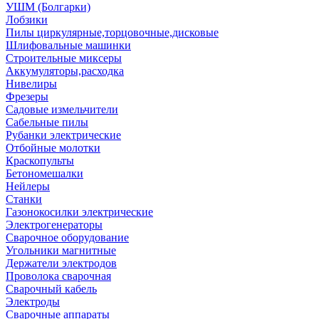
УШМ (Болгарки)
Лобзики
Пилы циркулярные,торцовочные,дисковые
Шлифовальные машинки
Строительные миксеры
Аккумуляторы,расходка
Нивелиры
Фрезеры
Садовые измельчители
Сабельные пилы
Рубанки электрические
Отбойные молотки
Краскопульты
Бетономешалки
Нейлеры
Станки
Газонокосилки электрические
Электрогенераторы
Сварочное оборудование
Угольники магнитные
Держатели электродов
Проволока сварочная
Сварочный кабель
Электроды
Сварочные аппараты