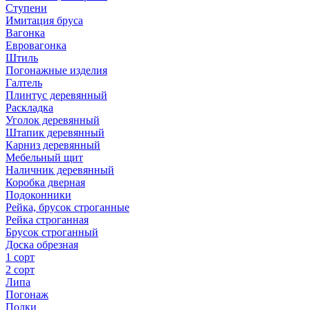
Ступени
Имитация бруса
Вагонка
Евровагонка
Штиль
Погонажные изделия
Галтель
Плинтус деревянный
Раскладка
Уголок деревянный
Штапик деревянный
Карниз деревянный
Мебельный щит
Наличник деревянный
Коробка дверная
Подоконники
Рейка, брусок строганные
Рейка строганная
Брусок строганный
Доска обрезная
1 сорт
2 сорт
Липа
Погонаж
Полки