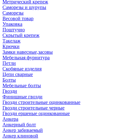
Метрический крепеж
Саморезы и шурупы
Саморезы
Весовой товар
Упаковка
Поштучно
Скрытый крепеж
Такелаж
Крючки
Замки навесные,засовы
Мебельная фурнитура
Петли
Скобяные изделия
Цепи сварные
Болты
Мебельные болты
Гвозди
Финишные гвозди
Гвозди строительные оцинкованные
Гвозди строительные черные
Гвозди ершеные оцинкованные
Анкера
Анкерный болт
Анкер забиваемый
Анкер клиновой