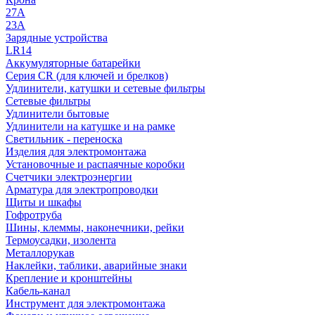
27A
23A
Зарядные устройства
LR14
Аккумуляторные батарейки
Серия CR (для ключей и брелков)
Удлинители, катушки и сетевые фильтры
Сетевые фильтры
Удлинители бытовые
Удлинители на катушке и на рамке
Светильник - переноска
Изделия для электромонтажа
Установочные и распаячные коробки
Счетчики электроэнергии
Арматура для электропроводки
Щиты и шкафы
Гофротруба
Шины, клеммы, наконечники, рейки
Термоусадки, изолента
Металлорукав
Наклейки, таблики, аварийные знаки
Крепление и кронштейны
Кабель-канал
Инструмент для электромонтажа