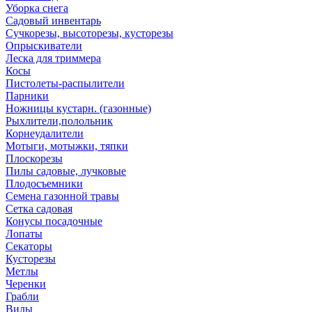
Уборка снега
Садовый инвентарь
Сучкорезы, высоторезы, кусторезы
Опрыскиватели
Леска для триммера
Косы
Пистолеты-распылители
Парники
Ножницы кустарн. (газонные)
Рыхлители,полольник
Корнеудалители
Мотыги, мотыжки, тяпки
Плоскорезы
Пилы садовые, лучковые
Плодосъемники
Семена газонной травы
Сетка садовая
Конусы посадочные
Лопаты
Секаторы
Кусторезы
Метлы
Черенки
Грабли
Вилы