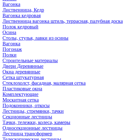
Вагонка
Лиственница, Кедр
Вагонка кедровая
Лиственница вагонка штиль, террасная, палубная доска
Полок кедровый
Осина
Столы, стулья, лавки из осины
Вагонка
Погонаж
Полки
Строительные материалы
Двери Деревянные
Окна деревянные
Сетка штукатурная
Стеклохолст, фасадная, малярная сетка
Пластиковые окна
Комплектующие
Москитная сетка
Подоконники, откосы
Лестницы, стремянки, тачки
Секционные лестницы
Тачки, тележки, колеса, камеры
Односекционные лестницы
Лестница трансформер
Телескопические лестницы