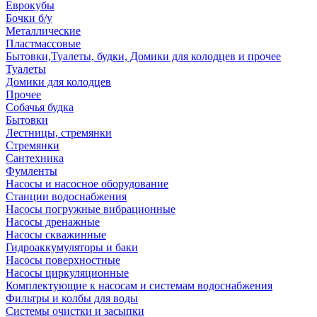
Еврокубы
Бочки б/у
Металлические
Пластмассовые
Бытовки,Туалеты, будки, Домики для колодцев и прочее
Туалеты
Домики для колодцев
Прочее
Собачья будка
Бытовки
Лестницы, стремянки
Стремянки
Сантехника
Фумленты
Насосы и насосное оборудование
Станции водоснабжения
Насосы погружные вибрационные
Насосы дренажные
Насосы скважинные
Гидроаккумуляторы и баки
Насосы поверхностные
Насосы циркуляционные
Комплектующие к насосам и системам водоснабжения
Фильтры и колбы для воды
Системы очистки и засыпки