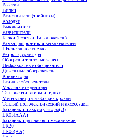
Розетки
Вилки
Разветвители (тройники)
Колодки
Выключатели
Разветвители
Блоки (Розетка+Выключатель)
Рамка для розеток и выключателей
Штепсельное гнездо
Ретро - фурнитура
Обогрев и тепловые завесы
Инфракрасные обогреватели
Дизельные обогреватели
Конвекторы
Газовые обогреватели
Масляные радиаторы
Тепловентиляторы и пушки
Метеостанции и обогрев кровли
Теплый пол электрический и аксессуары
Батарейки и аккумуляторы(О)
LR03(AAA)
Батарейки для часов и механизмов
LR20
LR06(AA)
Крона