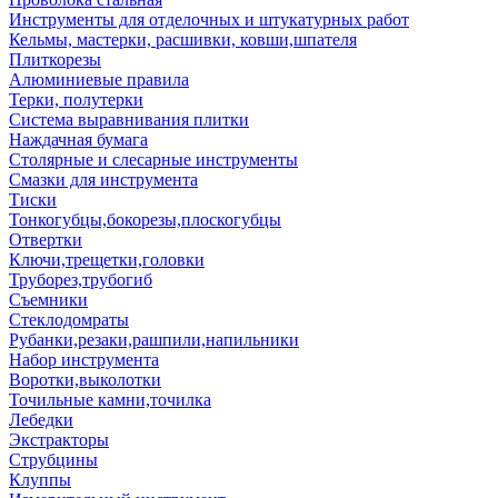
Инструменты для отделочных и штукатурных работ
Кельмы, мастерки, расшивки, ковши,шпателя
Плиткорезы
Алюминиевые правила
Терки, полутерки
Система выравнивания плитки
Наждачная бумага
Столярные и слесарные инструменты
Смазки для инструмента
Тиски
Тонкогубцы,бокорезы,плоскогубцы
Отвертки
Ключи,трещетки,головки
Труборез,трубогиб
Съемники
Стеклодомраты
Рубанки,резаки,рашпили,напильники
Набор инструмента
Воротки,выколотки
Точильные камни,точилка
Лебедки
Экстракторы
Струбцины
Клуппы