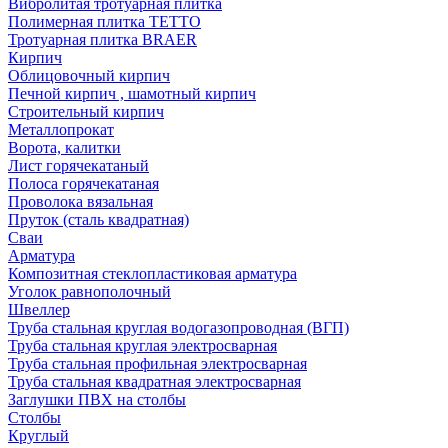
Вибролитая тротуарная плитка
Полимерная плитка TETTO
Тротуарная плитка BRAER
Кирпич
Облицовочный кирпич
Печной кирпич , шамотный кирпич
Строительный кирпич
Металлопрокат
Ворота, калитки
Лист горячекатаный
Полоса горячекатаная
Проволока вязальная
Пруток (сталь квадратная)
Сваи
Арматура
Композитная стеклопластиковая арматура
Уголок равнополочный
Швеллер
Труба стальная круглая водогазопроводная (ВГП)
Труба стальная круглая электросварная
Труба стальная профильная электросварная
Труба стальная квадратная электросварная
Заглушки ПВХ на столбы
Столбы
Круглый