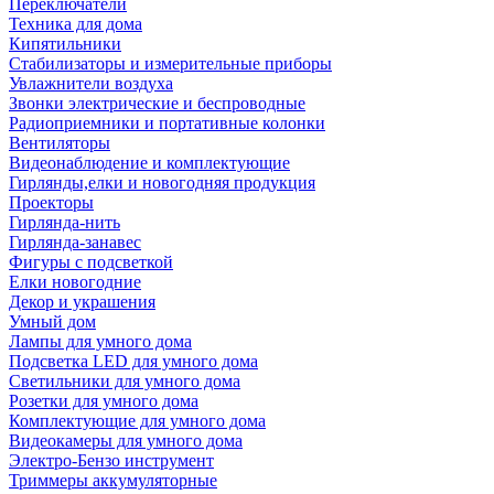
Переключатели
Техника для дома
Кипятильники
Стабилизаторы и измерительные приборы
Увлажнители воздуха
Звонки электрические и беспроводные
Радиоприемники и портативные колонки
Вентиляторы
Видеонаблюдение и комплектующие
Гирлянды,елки и новогодняя продукция
Проекторы
Гирлянда-нить
Гирлянда-занавес
Фигуры с подсветкой
Елки новогодние
Декор и украшения
Умный дом
Лампы для умного дома
Подсветка LED для умного дома
Светильники для умного дома
Розетки для умного дома
Комплектующие для умного дома
Видеокамеры для умного дома
Электро-Бензо инструмент
Триммеры аккумуляторные