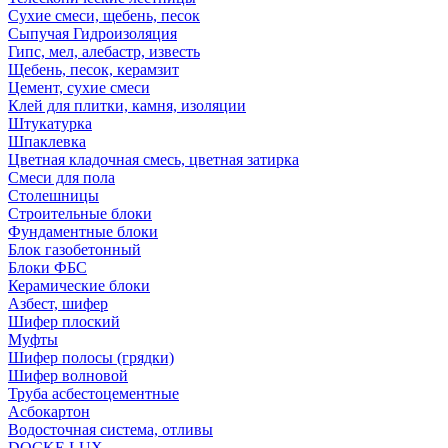
Сухие смеси, щебень, песок
Сыпучая Гидроизоляция
Гипс, мел, алебастр, известь
Щебень, песок, керамзит
Цемент, сухие смеси
Клей для плитки, камня, изоляции
Штукатурка
Шпаклевка
Цветная кладочная смесь, цветная затирка
Смеси для пола
Столешницы
Строительные блоки
Фундаментные блоки
Блок газобетонный
Блоки ФБС
Керамические блоки
Азбест, шифер
Шифер плоский
Муфты
Шифер полосы (грядки)
Шифер волновой
Труба асбестоцементные
Асбокартон
Водосточная система, отливы
DOCKE LUX