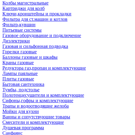
Колбы магистральные
Картриджи для колб
Ключи,кронштейны и прокладки
Фильтра для ст.машин и котлов
Фильтр-кувшин
Питьевые системы
Газовое оборудование и подключение
Диэлектрики
Газовая и сильфонная подводка
Горелки газовые
Баллоны газовые и шкафы
Краны газовые
Редуктора газ,пропан и комплектующие
Лампы паяльные
Плиты газовые
Бытовая сантехника
Тумбы, подстолье
Полотенцесушители и комплектующие
Сифоны,гофры и комплектующие
Трапы и водоотводящие желоба
Мойки для кухни
Ванны и сопутствующие товары
Смесители и комплектующие
Душевая программа
Санфаянс