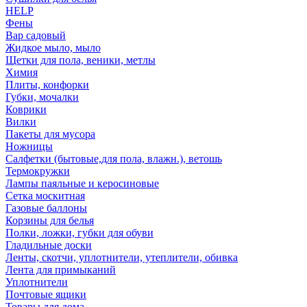
HELP
Фены
Вар садовый
Жидкое мыло, мыло
Щетки для пола, веники, метлы
Химия
Плиты, конфорки
Губки, мочалки
Коврики
Вилки
Пакеты для мусора
Ножницы
Салфетки (бытовые,для пола, влажн.), ветошь
Термокружки
Лампы паяльные и керосиновые
Сетка москитная
Газовые баллоны
Корзины для белья
Полки, ложки, губки для обуви
Гладильные доски
Ленты, скотчи, уплотнители, утеплители, обивка
Лента для примыканий
Уплотнители
Почтовые ящики
Товары для дома