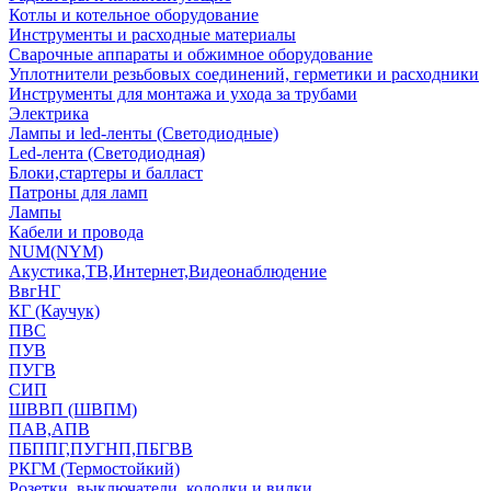
Котлы и котельное оборудование
Инструменты и расходные материалы
Сварочные аппараты и обжимное оборудование
Уплотнители резьбовых соединений, герметики и расходники
Инструменты для монтажа и ухода за трубами
Электрика
Лампы и led-ленты (Светодиодные)
Led-лента (Светодиодная)
Блоки,стартеры и балласт
Патроны для ламп
Лампы
Кабели и провода
NUM(NYM)
Акустика,ТВ,Интернет,Видеонаблюдение
ВвгНГ
КГ (Каучук)
ПВС
ПУВ
ПУГВ
СИП
ШВВП (ШВПМ)
ПАВ,АПВ
ПБППГ,ПУГНП,ПБГВВ
РКГМ (Термостойкий)
Розетки, выключатели, колодки и вилки