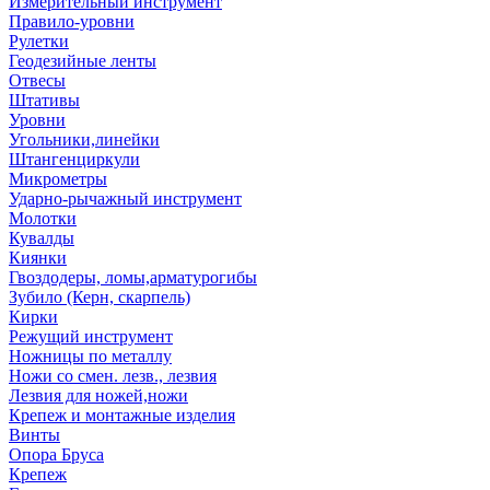
Измерительный инструмент
Правило-уровни
Рулетки
Геодезийные ленты
Отвесы
Штативы
Уровни
Угольники,линейки
Штангенциркули
Микрометры
Ударно-рычажный инструмент
Молотки
Кувалды
Киянки
Гвоздодеры, ломы,арматурогибы
Зубило (Керн, скарпель)
Кирки
Режущий инструмент
Ножницы по металлу
Ножи со смен. лезв., лезвия
Лезвия для ножей,ножи
Крепеж и монтажные изделия
Винты
Опора Бруса
Крепеж