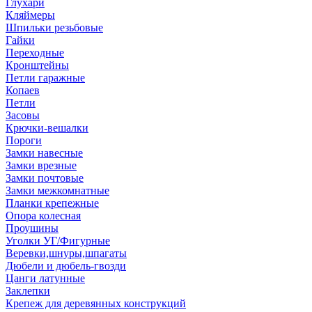
Глухари
Кляймеры
Шпильки резьбовые
Гайки
Переходные
Кронштейны
Петли гаражные
Копаев
Петли
Засовы
Крючки-вешалки
Пороги
Замки навесные
Замки врезные
Замки почтовые
Замки межкомнатные
Планки крепежные
Опора колесная
Проушины
Уголки УГ/Фигурные
Веревки,шнуры,шпагаты
Дюбели и дюбель-гвозди
Цанги латунные
Заклепки
Крепеж для деревянных конструкций