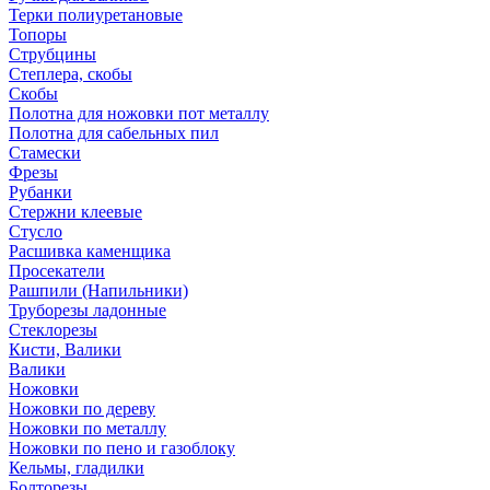
Терки полиуретановые
Топоры
Струбцины
Степлера, скобы
Скобы
Полотна для ножовки пот металлу
Полотна для сабельных пил
Стамески
Фрезы
Рубанки
Стержни клеевые
Стусло
Расшивка каменщика
Просекатели
Рашпили (Напильники)
Труборезы ладонные
Стеклорезы
Кисти, Валики
Валики
Ножовки
Ножовки по дереву
Ножовки по металлу
Ножовки по пено и газоблоку
Кельмы, гладилки
Болторезы