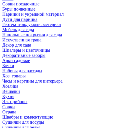
Совки посадочные
Буры почвенные
Парники и укрывной материал
Дуги для парника
Геотекстиль, укрыв. метериал
Мебель для сада
Напольные покрытия для сада
Искуственная трава
Декор для сада
Шпалеры и цветочницы
Декоративные заборы
Арки садовые
Бочки
Наборы для рассады
Хоз. товары
Часы и картины для интерьера
Хозяйка
Вешалки
Кухня
Эл. приборы
Совки
Отрава
Швабры и комлектующие
Сушилки для посуды
Сушилки для белья