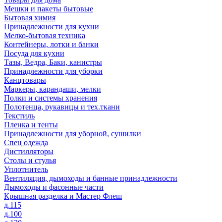
Мешки и пакеты бытовые
Бытовая химия
Принадлежности для кухни
Мелко-бытовая техника
Контейнеры, лотки и банки
Посуда для кухни
Тазы, Ведра, Баки, канистры
Принадлежности для уборки
Канцтовары
Маркеры, карандаши, мелки
Полки и системы хранения
Полотенца, рукавицы и тех.ткани
Текстиль
Пленка и тенты
Принадлежности для уборной, сушилки
Спец одежда
Дистилляторы
Столы и стулья
Уплотнитель
Вентиляция, дымоходы и банные принадлежности
Дымоходы и фасонные части
Крышная разделка и Мастер Флеш
д.115
д.100