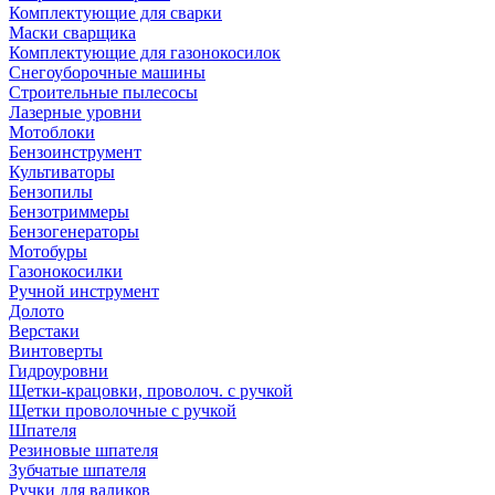
Комплектующие для сварки
Маски сварщика
Комплектующие для газонокосилок
Снегоуборочные машины
Строительные пылесосы
Лазерные уровни
Мотоблоки
Бензоинструмент
Культиваторы
Бензопилы
Бензотриммеры
Бензогенераторы
Мотобуры
Газонокосилки
Ручной инструмент
Долото
Верстаки
Винтоверты
Гидроуровни
Щетки-крацовки, проволоч. с ручкой
Щетки проволочные с ручкой
Шпателя
Резиновые шпателя
Зубчатые шпателя
Ручки для валиков