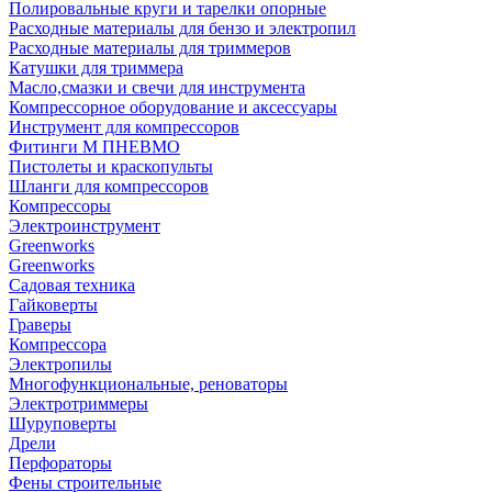
Полировальные круги и тарелки опорные
Расходные материалы для бензо и электропил
Расходные материалы для триммеров
Катушки для триммера
Масло,смазки и свечи для инструмента
Компрессорное оборудование и аксессуары
Инструмент для компрессоров
Фитинги М ПНЕВМО
Пистолеты и краскопульты
Шланги для компрессоров
Компрессоры
Электроинструмент
Greenworks
Greenworks
Садовая техника
Гайковерты
Граверы
Компрессора
Электропилы
Многофункциональные, реноваторы
Электротриммеры
Шуруповерты
Дрели
Перфораторы
Фены строительные