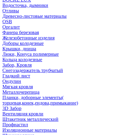
Водосточка, дымники
Отливы
Древесно-листовые материалы
OSB
Оргалит
Фанера березовая
Железобетонные изделия
Доборы колодезные
Крышки, днища
Люки, Конуса полимерные
Кольца колодезные
Забор, Кровля
Снегозадержатель трубчатый
Гладкий лист
Ондулин
Мягкая кровля
Металлочерепица
Планки, доборные элементы(
торцевая,конек,ендова,примыкание)
3D Забор
Вентиляция кровли
Штакетник металлический
Профнастил
Изоляционные материалы