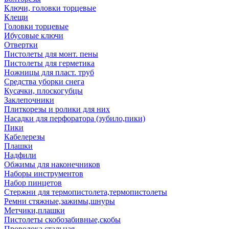
Ключи, головки торцевые
Клещи
Головки торцевые
Ибусовые ключи
Отвертки
Пистолеты для монт. пены
Пистолеты для герметика
Ножницы для пласт. труб
Средства уборки снега
Кусачки, плоскогубцы
Заклепочники
Плиткорезы и ролики для них
Насадки для перфоратора (зубило,пики)
Пики
Кабелерезы
Плашки
Надфили
Обжимы для наконечников
Наборы инструментов
Набор пинцетов
Стержни для термопистолета,термопистолеты
Ремни стяжные,зажимы,шнуры
Метчики,плашки
Пистолеты скобозабивные,скобы
Проволока стальная