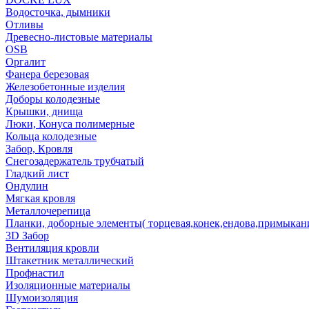
Водосточка, дымники
Отливы
Древесно-листовые материалы
OSB
Оргалит
Фанера березовая
Железобетонные изделия
Доборы колодезные
Крышки, днища
Люки, Конуса полимерные
Кольца колодезные
Забор, Кровля
Снегозадержатель трубчатый
Гладкий лист
Ондулин
Мягкая кровля
Металлочерепица
Планки, доборные элементы( торцевая,конек,ендова,примыкан
3D Забор
Вентиляция кровли
Штакетник металлический
Профнастил
Изоляционные материалы
Шумоизоляция