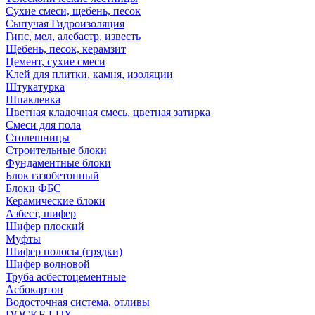
Сухие смеси, щебень, песок
Сыпучая Гидроизоляция
Гипс, мел, алебастр, известь
Щебень, песок, керамзит
Цемент, сухие смеси
Клей для плитки, камня, изоляции
Штукатурка
Шпаклевка
Цветная кладочная смесь, цветная затирка
Смеси для пола
Столешницы
Строительные блоки
Фундаментные блоки
Блок газобетонный
Блоки ФБС
Керамические блоки
Азбест, шифер
Шифер плоский
Муфты
Шифер полосы (грядки)
Шифер волновой
Труба асбестоцементные
Асбокартон
Водосточная система, отливы
DOCKE LUX