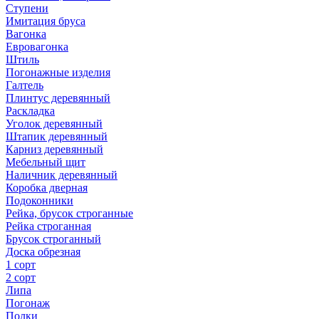
Ступени
Имитация бруса
Вагонка
Евровагонка
Штиль
Погонажные изделия
Галтель
Плинтус деревянный
Раскладка
Уголок деревянный
Штапик деревянный
Карниз деревянный
Мебельный щит
Наличник деревянный
Коробка дверная
Подоконники
Рейка, брусок строганные
Рейка строганная
Брусок строганный
Доска обрезная
1 сорт
2 сорт
Липа
Погонаж
Полки