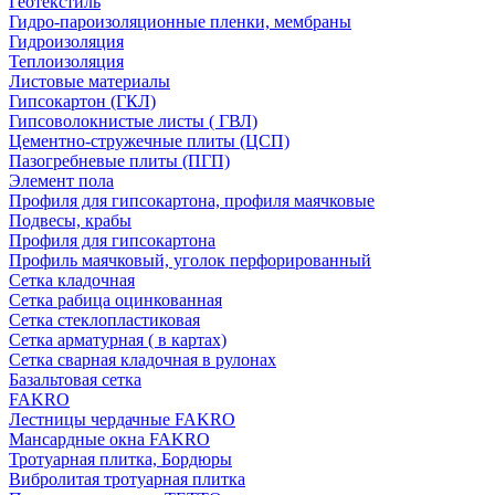
Геотекстиль
Гидро-пароизоляционные пленки, мембраны
Гидроизоляция
Теплоизоляция
Листовые материалы
Гипсокартон (ГКЛ)
Гипсоволокнистые листы ( ГВЛ)
Цементно-стружечные плиты (ЦСП)
Пазогребневые плиты (ПГП)
Элемент пола
Профиля для гипсокартона, профиля маячковые
Подвесы, крабы
Профиля для гипсокартона
Профиль маячковый, уголок перфорированный
Сетка кладочная
Сетка рабица оцинкованная
Сетка стеклопластиковая
Сетка арматурная ( в картах)
Сетка сварная кладочная в рулонах
Базальтовая сетка
FAKRO
Лестницы чердачные FAKRO
Мансардные окна FAKRO
Тротуарная плитка, Бордюры
Вибролитая тротуарная плитка