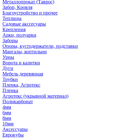
Металлопрокат (Таврос)
Забор, Кровля
Благоустройство и прочее
Теплицы
Садовые акссесуары
Крепления
Арки, полуарки
Заборы
Опоры, кустодержатели, подставки
Мангалы, коптильни
Урны
Ворота и калитки
Дуги
Мебель деревянная
Трубки
Пленка, Агротекс
Пленка
Агротекс (укрывной материал)
Поликарбонат
4мм
6мм
8мм
10мм
Аксессуары
Еврокубы