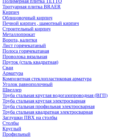
Полимерная плитка TETTO
Тротуарная плитка BRAER
Кирпич
Облицовочный кирпич
Печной кирпич , шамотный кирпич
Строительный кирпич
Металлопрокат
Ворота, калитки
Лист горячекатаный
Полоса горячекатаная
Проволока вязальная
Пруток (сталь квадратная)
Сваи
Арматура
Композитная стеклопластиковая арматура
Уголок равнополочный
Швеллер
Труба стальная круглая водогазопроводная (ВГП)
Труба стальная круглая электросварная
Труба стальная профильная электросварная
Труба стальная квадратная электросварная
Заглушки ПВХ на столбы
Столбы
Круглый
Профильный