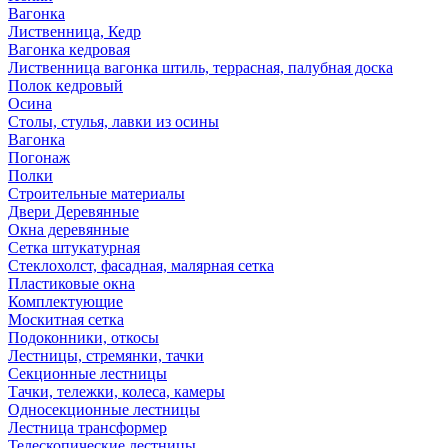
Вагонка
Лиственница, Кедр
Вагонка кедровая
Лиственница вагонка штиль, террасная, палубная доска
Полок кедровый
Осина
Столы, стулья, лавки из осины
Вагонка
Погонаж
Полки
Строительные материалы
Двери Деревянные
Окна деревянные
Сетка штукатурная
Стеклохолст, фасадная, малярная сетка
Пластиковые окна
Комплектующие
Москитная сетка
Подоконники, откосы
Лестницы, стремянки, тачки
Секционные лестницы
Тачки, тележки, колеса, камеры
Односекционные лестницы
Лестница трансформер
Телескопические лестницы