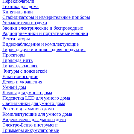
Переключатели
Техника для дома
Кипятильники
Стабилизаторы и измерительные приборы
Увлажнители воздуха
Звонки электрические и беспроводные
Радиоприемники и портативные колонки
Вентиляторы
Видеонаблюдение и комплектующие
Гирлянды,елки и новогодняя продукция
Проекторы
Гирлянда-нить
Гирлянда-занавес
Фигуры с подсветкой
Елки новогодние
Декор и украшения
Умный дом
Лампы для умного дома
Подсветка LED для умного дома
Светильники для умного дома
Розетки для умного дома
Комплектующие для умного дома
Видеокамеры для умного дома
Электро-Бензо инструмент
Триммеры аккумуляторные