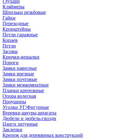
Глухари
Кляймеры
Шпильки резьбовые
Гайки
Переходные
Кронштейны
Петли гаражные
Копаев
Петли
Засовы
Крючки-вешалки
Пороги
Замки навесные
Замки врезные
Замки почтовые
Замки межкомнатные
Планки крепежные
Опора колесная
Проушины
Уголки УГ/Фигурные
Веревки,шнуры,шпагаты
Дюбели и дюбель-гвозди
Цанги латунные
Заклепки
Крепеж для деревянных конструкций