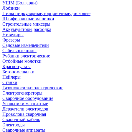
УШМ (Болгарки)
Лобзики
Пилы циркулярные,торцовочные,дисковые
Шлифовальные машинки
Строительные миксеры
Аккумуляторы,расходка
Нивелиры
Фрезеры
Садовые измельчители
Сабельные пилы
Рубанки электрические
Отбойные молотки
Краскопульты
Бетономешалки
Нейлеры
Станки
Газонокосилки электрические
Электрогенераторы
Сварочное оборудование
Угольники магнитные
Держатели электродов
Проволока сварочная
Сварочный кабель
Электроды
Сварочные аппараты