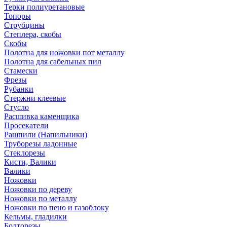
Терки полиуретановые
Топоры
Струбцины
Степлера, скобы
Скобы
Полотна для ножовки пот металлу
Полотна для сабельных пил
Стамески
Фрезы
Рубанки
Стержни клеевые
Стусло
Расшивка каменщика
Просекатели
Рашпили (Напильники)
Труборезы ладонные
Стеклорезы
Кисти, Валики
Валики
Ножовки
Ножовки по дереву
Ножовки по металлу
Ножовки по пено и газоблоку
Кельмы, гладилки
Болторезы