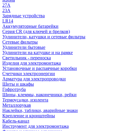
27A
23A
Зарядные устройства
LR14
Аккумуляторные батарейки
Серия CR (для ключей и брелков)
Удлинители, катушки и сетевые фильтры
Сетевые фильтры
Удлинители бытовые
Удлинители на катушке и на рамке
Светильник - переноска
Изделия для электромонтажа
Установочные и распаячные коробки
Счетчики электроэнергии
Арматура для электропроводки
Щиты и шкафы
Гофротруба
Шины, клеммы, наконечники, рейки
Термоусадки, изолента
Металлорукав
Наклейки, таблики, аварийные знаки
Крепление и кронштейны
Кабель-канал
Инструмент для электромонтажа