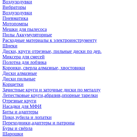
Воздуходувки
Вибраторы
Воздуходувки
Пневматика
Мотопомпы
Мешки для пылесоса
Пилы Аккумуляторные
Расходные материалы к электроинструменту
Шнеки
Диски, круги отрезные, пильные диски по дер.
Миксера для смесей
Полотна для лобзика
Коронки, сверла алмазные, хвостовики
Диски алмазные
Диски пильные
Корщетки
Зачистные круги и заточные диски по металлу
Лепестковые круги,абразив,опорные тарелки
Отрезные круги
Насадки для МФИ
Биты и адаптеры
Пики,зубила и лопатки
Переходники,адаптеры и патроны
Буры и свёрла
Шарошки