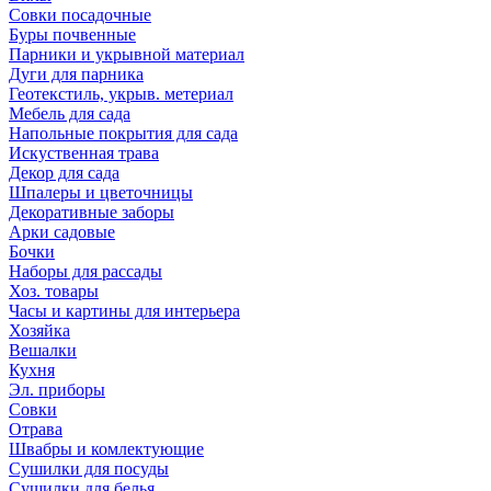
Совки посадочные
Буры почвенные
Парники и укрывной материал
Дуги для парника
Геотекстиль, укрыв. метериал
Мебель для сада
Напольные покрытия для сада
Искуственная трава
Декор для сада
Шпалеры и цветочницы
Декоративные заборы
Арки садовые
Бочки
Наборы для рассады
Хоз. товары
Часы и картины для интерьера
Хозяйка
Вешалки
Кухня
Эл. приборы
Совки
Отрава
Швабры и комлектующие
Сушилки для посуды
Сушилки для белья