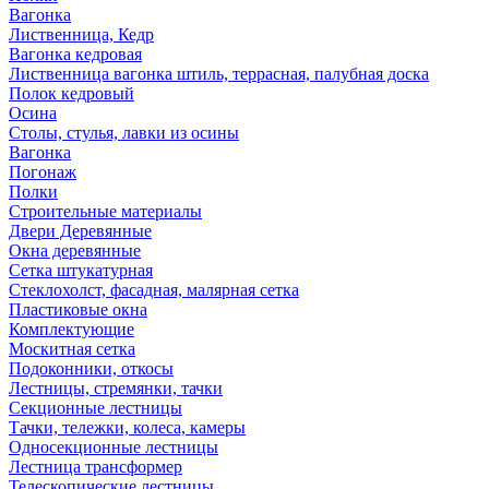
Вагонка
Лиственница, Кедр
Вагонка кедровая
Лиственница вагонка штиль, террасная, палубная доска
Полок кедровый
Осина
Столы, стулья, лавки из осины
Вагонка
Погонаж
Полки
Строительные материалы
Двери Деревянные
Окна деревянные
Сетка штукатурная
Стеклохолст, фасадная, малярная сетка
Пластиковые окна
Комплектующие
Москитная сетка
Подоконники, откосы
Лестницы, стремянки, тачки
Секционные лестницы
Тачки, тележки, колеса, камеры
Односекционные лестницы
Лестница трансформер
Телескопические лестницы