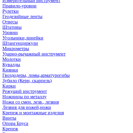
Измерительный инструмент
Правило-уровни
Рулетки
Геодезийные ленты
Отвесы
Штативы
Уровни
Угольники,линейки
Штангенциркули
Микрометры
Ударно-рычажный инструмент
Молотки
Кувалды
Киянки
Гвоздодеры, ломы,арматурогибы
Зубило (Керн, скарпель)
Кирки
Режущий инструмент
Ножницы по металлу
Ножи со смен. лезв., лезвия
Лезвия для ножей,ножи
Крепеж и монтажные изделия
Винты
Опора Бруса
Крепеж