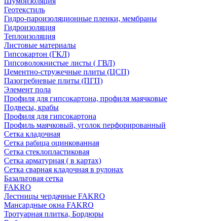
Шумоизоляция
Геотекстиль
Гидро-пароизоляционные пленки, мембраны
Гидроизоляция
Теплоизоляция
Листовые материалы
Гипсокартон (ГКЛ)
Гипсоволокнистые листы ( ГВЛ)
Цементно-стружечные плиты (ЦСП)
Пазогребневые плиты (ПГП)
Элемент пола
Профиля для гипсокартона, профиля маячковые
Подвесы, крабы
Профиля для гипсокартона
Профиль маячковый, уголок перфорированный
Сетка кладочная
Сетка рабица оцинкованная
Сетка стеклопластиковая
Сетка арматурная ( в картах)
Сетка сварная кладочная в рулонах
Базальтовая сетка
FAKRO
Лестницы чердачные FAKRO
Мансардные окна FAKRO
Тротуарная плитка, Бордюры