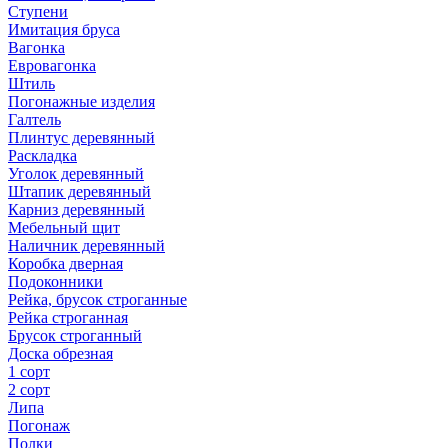
Ступени
Имитация бруса
Вагонка
Евровагонка
Штиль
Погонажные изделия
Галтель
Плинтус деревянный
Раскладка
Уголок деревянный
Штапик деревянный
Карниз деревянный
Мебельный щит
Наличник деревянный
Коробка дверная
Подоконники
Рейка, брусок строганные
Рейка строганная
Брусок строганный
Доска обрезная
1 сорт
2 сорт
Липа
Погонаж
Полки