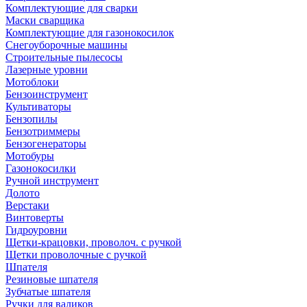
Комплектующие для сварки
Маски сварщика
Комплектующие для газонокосилок
Снегоуборочные машины
Строительные пылесосы
Лазерные уровни
Мотоблоки
Бензоинструмент
Культиваторы
Бензопилы
Бензотриммеры
Бензогенераторы
Мотобуры
Газонокосилки
Ручной инструмент
Долото
Верстаки
Винтоверты
Гидроуровни
Щетки-крацовки, проволоч. с ручкой
Щетки проволочные с ручкой
Шпателя
Резиновые шпателя
Зубчатые шпателя
Ручки для валиков