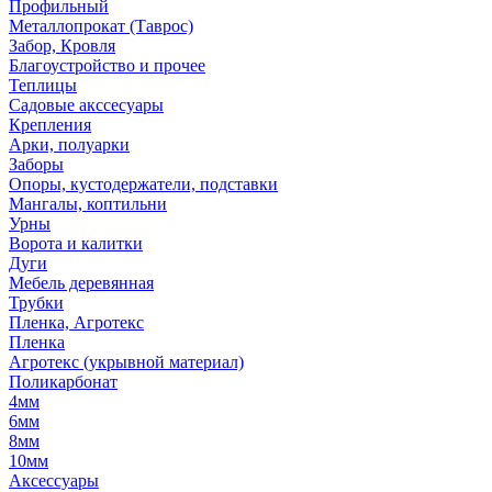
Профильный
Металлопрокат (Таврос)
Забор, Кровля
Благоустройство и прочее
Теплицы
Садовые акссесуары
Крепления
Арки, полуарки
Заборы
Опоры, кустодержатели, подставки
Мангалы, коптильни
Урны
Ворота и калитки
Дуги
Мебель деревянная
Трубки
Пленка, Агротекс
Пленка
Агротекс (укрывной материал)
Поликарбонат
4мм
6мм
8мм
10мм
Аксессуары