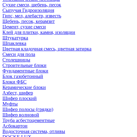
Сухие смеси, щебень, песок
Сыпучая Гидроизоляция
Гипс, мел, алебастр, известь
Щебень, песок, керамзит
Цемент, сухие смеси
Клей для плитки, камня, изоляции
Штукатурка
Шпаклевка
Цветная кладочная смесь, цветная затирка
Смеси для пола
Столешницы
Строительные блоки
Фундаментные блоки
Блок газобетонный
Блоки ФБС
Керамические блоки
Азбест, шифер
Шифер плоский
Муфты
Шифер полосы (грядки)
Шифер волновой
Труба асбестоцементные
Асбокартон
Водосточная система, отливы
DOCKE LUX