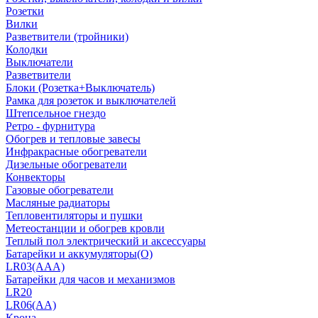
Розетки
Вилки
Разветвители (тройники)
Колодки
Выключатели
Разветвители
Блоки (Розетка+Выключатель)
Рамка для розеток и выключателей
Штепсельное гнездо
Ретро - фурнитура
Обогрев и тепловые завесы
Инфракрасные обогреватели
Дизельные обогреватели
Конвекторы
Газовые обогреватели
Масляные радиаторы
Тепловентиляторы и пушки
Метеостанции и обогрев кровли
Теплый пол электрический и аксессуары
Батарейки и аккумуляторы(О)
LR03(AAA)
Батарейки для часов и механизмов
LR20
LR06(AA)
Крона