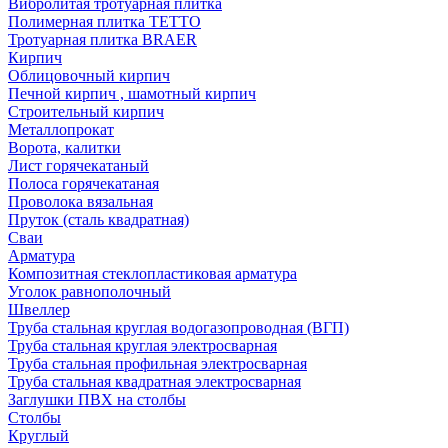
Вибролитая тротуарная плитка
Полимерная плитка TETTO
Тротуарная плитка BRAER
Кирпич
Облицовочный кирпич
Печной кирпич , шамотный кирпич
Строительный кирпич
Металлопрокат
Ворота, калитки
Лист горячекатаный
Полоса горячекатаная
Проволока вязальная
Пруток (сталь квадратная)
Сваи
Арматура
Композитная стеклопластиковая арматура
Уголок равнополочный
Швеллер
Труба стальная круглая водогазопроводная (ВГП)
Труба стальная круглая электросварная
Труба стальная профильная электросварная
Труба стальная квадратная электросварная
Заглушки ПВХ на столбы
Столбы
Круглый