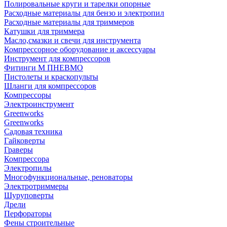
Полировальные круги и тарелки опорные
Расходные материалы для бензо и электропил
Расходные материалы для триммеров
Катушки для триммера
Масло,смазки и свечи для инструмента
Компрессорное оборудование и аксессуары
Инструмент для компрессоров
Фитинги М ПНЕВМО
Пистолеты и краскопульты
Шланги для компрессоров
Компрессоры
Электроинструмент
Greenworks
Greenworks
Садовая техника
Гайковерты
Граверы
Компрессора
Электропилы
Многофункциональные, реноваторы
Электротриммеры
Шуруповерты
Дрели
Перфораторы
Фены строительные