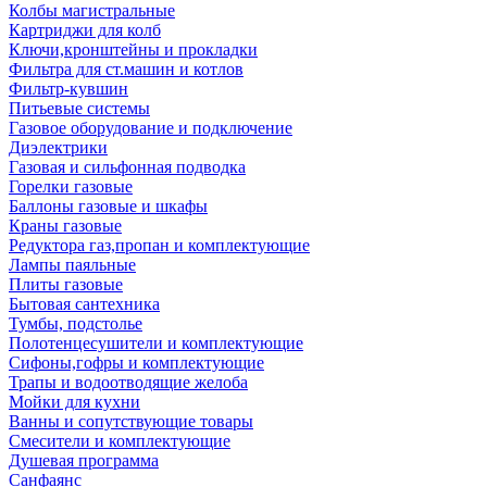
Колбы магистральные
Картриджи для колб
Ключи,кронштейны и прокладки
Фильтра для ст.машин и котлов
Фильтр-кувшин
Питьевые системы
Газовое оборудование и подключение
Диэлектрики
Газовая и сильфонная подводка
Горелки газовые
Баллоны газовые и шкафы
Краны газовые
Редуктора газ,пропан и комплектующие
Лампы паяльные
Плиты газовые
Бытовая сантехника
Тумбы, подстолье
Полотенцесушители и комплектующие
Сифоны,гофры и комплектующие
Трапы и водоотводящие желоба
Мойки для кухни
Ванны и сопутствующие товары
Смесители и комплектующие
Душевая программа
Санфаянс