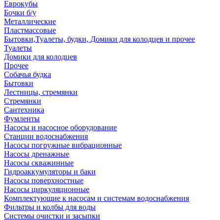
Еврокубы
Бочки б/у
Металлические
Пластмассовые
Бытовки,Туалеты, будки, Домики для колодцев и прочее
Туалеты
Домики для колодцев
Прочее
Собачья будка
Бытовки
Лестницы, стремянки
Стремянки
Сантехника
Фумленты
Насосы и насосное оборудование
Станции водоснабжения
Насосы погружные вибрационные
Насосы дренажные
Насосы скважинные
Гидроаккумуляторы и баки
Насосы поверхностные
Насосы циркуляционные
Комплектующие к насосам и системам водоснабжения
Фильтры и колбы для воды
Системы очистки и засыпки