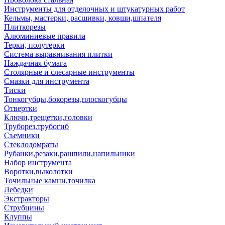
Инструменты для отделочных и штукатурных работ
Кельмы, мастерки, расшивки, ковши,шпателя
Плиткорезы
Алюминиевые правила
Терки, полутерки
Система выравнивания плитки
Наждачная бумага
Столярные и слесарные инструменты
Смазки для инструмента
Тиски
Тонкогубцы,бокорезы,плоскогубцы
Отвертки
Ключи,трещетки,головки
Труборез,трубогиб
Съемники
Стеклодомраты
Рубанки,резаки,рашпили,напильники
Набор инструмента
Воротки,выколотки
Точильные камни,точилка
Лебедки
Экстракторы
Струбцины
Клуппы