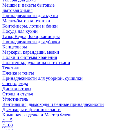
Мешки и пакеты бытовые
Бытовая химия
Принадлежности для кухни
Мелко-бытовая техника
Контейнеры, лотки и банки
Посуда для кухни
Тазы, Ведра, Баки, канистры
Принадлежности для уборки
Канцтовары
Маркеры, карандаши, мелки
Полки и системы хранения
Полотенца, рукавицы и тех.ткани
Текстиль
Пленка и тенты
Принадлежности для уборной, сушилки
Спец одежда
Дистилляторы
Столы и стулья
Уплотнитель
Вентиляция, дымоходы и банные принадлежности
Дымоходы и фасонные части
Крышная разделка и Мастер Флеш
д.115
д.100