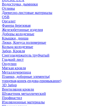
Водосточка, дымники
Отливы
Древесно-листовые материалы
OSB
Оргалит
Фанера березовая
Железобетонные изделия
Доборы колодезные
Крышки, днища
Люки, Конуса полимерные
Кольца колодезные
Забор, Кровля
Снегозадержатель трубчатый
Гладкий лист
Ондулин
Мягкая кровля
Металлочерепица
Планки, доборные элементы(
торцевая,конек,ендова,примыкание)
3D Забор
Вентиляция кровли
Штакетник металлический
Профнастил
Изоляционные материалы