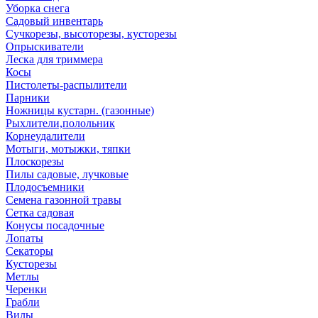
Уборка снега
Садовый инвентарь
Сучкорезы, высоторезы, кусторезы
Опрыскиватели
Леска для триммера
Косы
Пистолеты-распылители
Парники
Ножницы кустарн. (газонные)
Рыхлители,полольник
Корнеудалители
Мотыги, мотыжки, тяпки
Плоскорезы
Пилы садовые, лучковые
Плодосъемники
Семена газонной травы
Сетка садовая
Конусы посадочные
Лопаты
Секаторы
Кусторезы
Метлы
Черенки
Грабли
Вилы