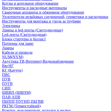
Котлы и котельное оборудование
Инструменты и расходные материалы
Сварочные аппараты и обжимное оборудование
Уплотнители резьбовых соединений, герметики и расходники
Инструменты для монтажа и ухода за трубами
Электрика
Лампы и led-ленты (Светодиодные)
Led-лента (Светодиодная)
Блоки,стартеры и балласт
Патроны для ламп
Лампы
Кабели и провода
NUM(NYM)
Акустика,ТВ,Интернет,Видеонаблюдение
ВвгНГ
КГ (Каучук)
ПВС
ПУВ
ПУГВ
СИП
ШВВП (ШВПМ)
ПАВ,АПВ
ПБППГ,ПУГНП,ПБГВВ
РКГМ (Термостойкий)
Розетки, выключатели, колодки и вилки