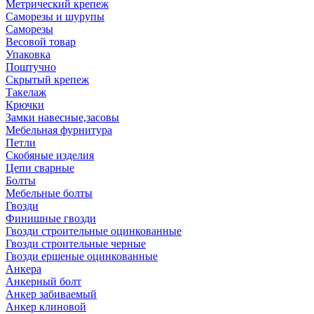
Метрический крепеж
Саморезы и шурупы
Саморезы
Весовой товар
Упаковка
Поштучно
Скрытый крепеж
Такелаж
Крючки
Замки навесные,засовы
Мебельная фурнитура
Петли
Скобяные изделия
Цепи сварные
Болты
Мебельные болты
Гвозди
Финишные гвозди
Гвозди строительные оцинкованные
Гвозди строительные черные
Гвозди ершеные оцинкованные
Анкера
Анкерный болт
Анкер забиваемый
Анкер клиновой