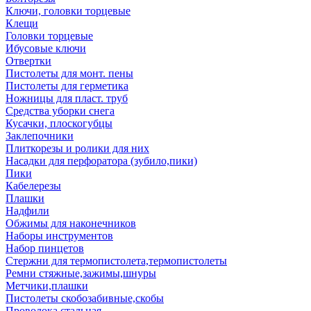
Ключи, головки торцевые
Клещи
Головки торцевые
Ибусовые ключи
Отвертки
Пистолеты для монт. пены
Пистолеты для герметика
Ножницы для пласт. труб
Средства уборки снега
Кусачки, плоскогубцы
Заклепочники
Плиткорезы и ролики для них
Насадки для перфоратора (зубило,пики)
Пики
Кабелерезы
Плашки
Надфили
Обжимы для наконечников
Наборы инструментов
Набор пинцетов
Стержни для термопистолета,термопистолеты
Ремни стяжные,зажимы,шнуры
Метчики,плашки
Пистолеты скобозабивные,скобы
Проволока стальная