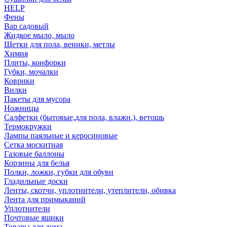
HELP
Фены
Вар садовый
Жидкое мыло, мыло
Щетки для пола, веники, метлы
Химия
Плиты, конфорки
Губки, мочалки
Коврики
Вилки
Пакеты для мусора
Ножницы
Салфетки (бытовые,для пола, влажн.), ветошь
Термокружки
Лампы паяльные и керосиновые
Сетка москитная
Газовые баллоны
Корзины для белья
Полки, ложки, губки для обуви
Гладильные доски
Ленты, скотчи, уплотнители, утеплители, обивка
Лента для примыканий
Уплотнители
Почтовые ящики
Товары для дома