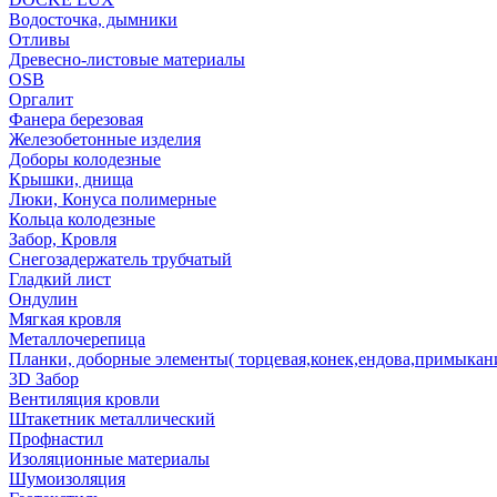
Водосточка, дымники
Отливы
Древесно-листовые материалы
OSB
Оргалит
Фанера березовая
Железобетонные изделия
Доборы колодезные
Крышки, днища
Люки, Конуса полимерные
Кольца колодезные
Забор, Кровля
Снегозадержатель трубчатый
Гладкий лист
Ондулин
Мягкая кровля
Металлочерепица
Планки, доборные элементы( торцевая,конек,ендова,примыкан
3D Забор
Вентиляция кровли
Штакетник металлический
Профнастил
Изоляционные материалы
Шумоизоляция