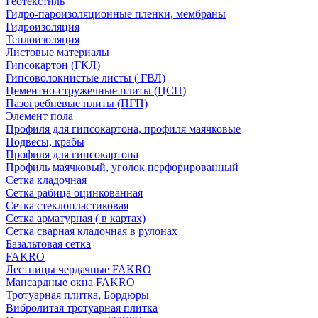
Геотекстиль
Гидро-пароизоляционные пленки, мембраны
Гидроизоляция
Теплоизоляция
Листовые материалы
Гипсокартон (ГКЛ)
Гипсоволокнистые листы ( ГВЛ)
Цементно-стружечные плиты (ЦСП)
Пазогребневые плиты (ПГП)
Элемент пола
Профиля для гипсокартона, профиля маячковые
Подвесы, крабы
Профиля для гипсокартона
Профиль маячковый, уголок перфорированный
Сетка кладочная
Сетка рабица оцинкованная
Сетка стеклопластиковая
Сетка арматурная ( в картах)
Сетка сварная кладочная в рулонах
Базальтовая сетка
FAKRO
Лестницы чердачные FAKRO
Мансардные окна FAKRO
Тротуарная плитка, Бордюры
Вибролитая тротуарная плитка