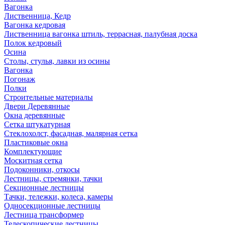
Вагонка
Лиственница, Кедр
Вагонка кедровая
Лиственница вагонка штиль, террасная, палубная доска
Полок кедровый
Осина
Столы, стулья, лавки из осины
Вагонка
Погонаж
Полки
Строительные материалы
Двери Деревянные
Окна деревянные
Сетка штукатурная
Стеклохолст, фасадная, малярная сетка
Пластиковые окна
Комплектующие
Москитная сетка
Подоконники, откосы
Лестницы, стремянки, тачки
Секционные лестницы
Тачки, тележки, колеса, камеры
Односекционные лестницы
Лестница трансформер
Телескопические лестницы