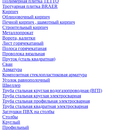
Полимерная плитка TETTO
Тротуарная плитка BRAER
Кирпич
Облицовочный кирпич
Печной кирпич , шамотный кирпич
Строительный кирпич
Металлопрокат
Ворота, калитки
Лист горячекатаный
Полоса горячекатаная
Проволока вязальная
Пруток (сталь квадратная)
Сваи
Арматура
Композитная стеклопластиковая арматура
Уголок равнополочный
Швеллер
Труба стальная круглая водогазопроводная (ВГП)
Труба стальная круглая электросварная
Труба стальная профильная электросварная
Труба стальная квадратная электросварная
Заглушки ПВХ на столбы
Столбы
Круглый
Профильный