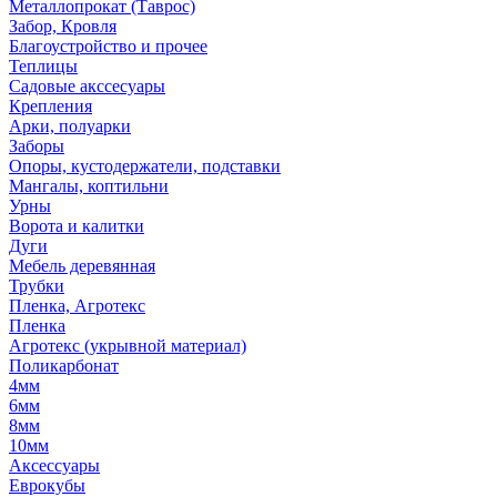
Металлопрокат (Таврос)
Забор, Кровля
Благоустройство и прочее
Теплицы
Садовые акссесуары
Крепления
Арки, полуарки
Заборы
Опоры, кустодержатели, подставки
Мангалы, коптильни
Урны
Ворота и калитки
Дуги
Мебель деревянная
Трубки
Пленка, Агротекс
Пленка
Агротекс (укрывной материал)
Поликарбонат
4мм
6мм
8мм
10мм
Аксессуары
Еврокубы