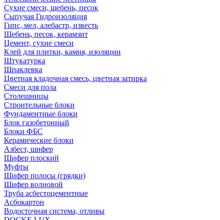
Сухие смеси, щебень, песок
Сыпучая Гидроизоляция
Гипс, мел, алебастр, известь
Щебень, песок, керамзит
Цемент, сухие смеси
Клей для плитки, камня, изоляции
Штукатурка
Шпаклевка
Цветная кладочная смесь, цветная затирка
Смеси для пола
Столешницы
Строительные блоки
Фундаментные блоки
Блок газобетонный
Блоки ФБС
Керамические блоки
Азбест, шифер
Шифер плоский
Муфты
Шифер полосы (грядки)
Шифер волновой
Труба асбестоцементные
Асбокартон
Водосточная система, отливы
DOCKE LUX