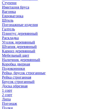
Ступени
Имитация бруса
Вагонка
Евровагонка
Штиль
Погонажные изделия
Галтель
Плинтус деревянный
Раскладка
Уголок деревянный
Штапик деревянный
Карниз деревянный
Мебельный щит
Наличник деревянный
Коробка дверная
Подоконники
Рейка, брусок строганные
Рейка строганная
Брусок строганный
Доска обрезная
1 сорт
2 сорт
Липа
Погонаж
Полки