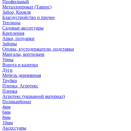
Профильный
Металлопрокат (Таврос)
Забор, Кровля
Благоустройство и прочее
Теплицы
Садовые акссесуары
Крепления
Арки, полуарки
Заборы
Опоры, кустодержатели, подставки
Мангалы, коптильни
Урны
Ворота и калитки
Дуги
Мебель деревянная
Трубки
Пленка, Агротекс
Пленка
Агротекс (укрывной материал)
Поликарбонат
4мм
6мм
8мм
10мм
Аксессуары