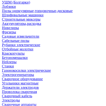
УШМ (Болгарки)
Лобзики
Пилы циркулярные,торцовочные,дисковые
Шлифовальные машинки
Строительные миксеры
Аккумуляторы,расходка
Нивелиры
Фрезеры
Садовые измельчители
Сабельные пилы
Рубанки электрические
Отбойные молотки
Краскопульты
Бетономешалки
Нейлеры
Станки
Газонокосилки электрические
Электрогенераторы
Сварочное оборудование
Угольники магнитные
Держатели электродов
Проволока сварочная
Сварочный кабель
Электроды
Сварочные аппараты