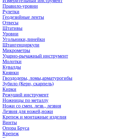
Измерительный инструмент
Правило-уровни
Рулетки
Геодезийные ленты
Отвесы
Штативы
Уровни
Угольники,линейки
Штангенциркули
Микрометры
Ударно-рычажный инструмент
Молотки
Кувалды
Киянки
Гвоздодеры, ломы,арматурогибы
Зубило (Керн, скарпель)
Кирки
Режущий инструмент
Ножницы по металлу
Ножи со смен. лезв., лезвия
Лезвия для ножей,ножи
Крепеж и монтажные изделия
Винты
Опора Бруса
Крепеж