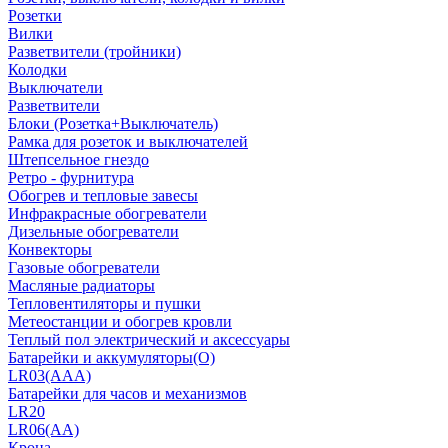
Розетки
Вилки
Разветвители (тройники)
Колодки
Выключатели
Разветвители
Блоки (Розетка+Выключатель)
Рамка для розеток и выключателей
Штепсельное гнездо
Ретро - фурнитура
Обогрев и тепловые завесы
Инфракрасные обогреватели
Дизельные обогреватели
Конвекторы
Газовые обогреватели
Масляные радиаторы
Тепловентиляторы и пушки
Метеостанции и обогрев кровли
Теплый пол электрический и аксессуары
Батарейки и аккумуляторы(О)
LR03(AAA)
Батарейки для часов и механизмов
LR20
LR06(AA)
Крона