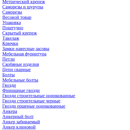
Метрический крепеж
Саморезы и шурупы
Саморезы
Весовой товар
Упаковка
Поштучно
Скрытый крепеж
Такелаж
Крючки
Замки навесные,засовы
Мебельная фурнитура
Петли
Скобяные изделия
Цепи сварные
Болты
Мебельные болты
Гвозди
Финишные гвозди
Гвозди строительные оцинкованные
Гвозди строительные черные
Гвозди ершеные оцинкованные
Анкера
Анкерный болт
Анкер забиваемый
Анкер клиновой