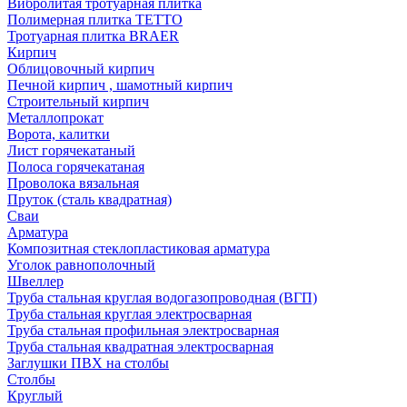
Вибролитая тротуарная плитка
Полимерная плитка TETTO
Тротуарная плитка BRAER
Кирпич
Облицовочный кирпич
Печной кирпич , шамотный кирпич
Строительный кирпич
Металлопрокат
Ворота, калитки
Лист горячекатаный
Полоса горячекатаная
Проволока вязальная
Пруток (сталь квадратная)
Сваи
Арматура
Композитная стеклопластиковая арматура
Уголок равнополочный
Швеллер
Труба стальная круглая водогазопроводная (ВГП)
Труба стальная круглая электросварная
Труба стальная профильная электросварная
Труба стальная квадратная электросварная
Заглушки ПВХ на столбы
Столбы
Круглый