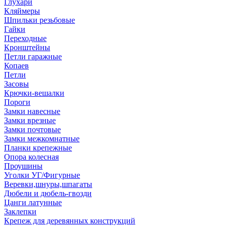
Глухари
Кляймеры
Шпильки резьбовые
Гайки
Переходные
Кронштейны
Петли гаражные
Копаев
Петли
Засовы
Крючки-вешалки
Пороги
Замки навесные
Замки врезные
Замки почтовые
Замки межкомнатные
Планки крепежные
Опора колесная
Проушины
Уголки УГ/Фигурные
Веревки,шнуры,шпагаты
Дюбели и дюбель-гвозди
Цанги латунные
Заклепки
Крепеж для деревянных конструкций