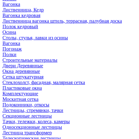
Вагонка
Лиственница, Кедр
Вагонка кедровая
Лиственница вагонка штиль, террасная, палубная доска
Полок кедровый
Осина
Столы, стулья, лавки из осины
Вагонка
Погонаж
Полки
Строительные материалы
Двери Деревянные
Окна деревянные
Сетка штукатурная
Стеклохолст, фасадная, малярная сетка
Пластиковые окна
Комплектующие
Москитная сетка
Подоконники, откосы
Лестницы, стремянки, тачки
Секционные лестницы
Тачки, тележки, колеса, камеры
Односекционные лестницы
Лестница трансформер
Телескопические лестницы