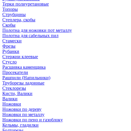
Терки полиуретановые
Топоры
Струбцины
Степлера, скобы
Скобы
Полотна для ножовки пот металлу
Полотна для сабельных пил
Стамески
Фрезы
Рубанки
Стержни клеевые
Стусло
Расшивка каменщика
Просекатели
Рашпили (Напильники)
Труборезы ладонные
Стеклорезы
Кисти, Валики
Валики
Ножовки
Ножовки по дереву
Ножовки по металлу
Ножовки по пено и газоблоку
Кельмы, гладилки
Болторезы