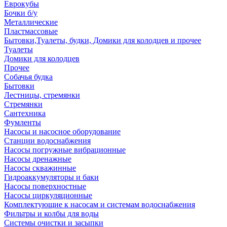
Еврокубы
Бочки б/у
Металлические
Пластмассовые
Бытовки,Туалеты, будки, Домики для колодцев и прочее
Туалеты
Домики для колодцев
Прочее
Собачья будка
Бытовки
Лестницы, стремянки
Стремянки
Сантехника
Фумленты
Насосы и насосное оборудование
Станции водоснабжения
Насосы погружные вибрационные
Насосы дренажные
Насосы скважинные
Гидроаккумуляторы и баки
Насосы поверхностные
Насосы циркуляционные
Комплектующие к насосам и системам водоснабжения
Фильтры и колбы для воды
Системы очистки и засыпки