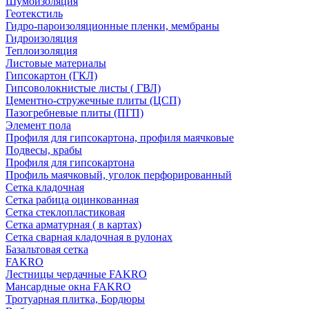
Шумоизоляция
Геотекстиль
Гидро-пароизоляционные пленки, мембраны
Гидроизоляция
Теплоизоляция
Листовые материалы
Гипсокартон (ГКЛ)
Гипсоволокнистые листы ( ГВЛ)
Цементно-стружечные плиты (ЦСП)
Пазогребневые плиты (ПГП)
Элемент пола
Профиля для гипсокартона, профиля маячковые
Подвесы, крабы
Профиля для гипсокартона
Профиль маячковый, уголок перфорированный
Сетка кладочная
Сетка рабица оцинкованная
Сетка стеклопластиковая
Сетка арматурная ( в картах)
Сетка сварная кладочная в рулонах
Базальтовая сетка
FAKRO
Лестницы чердачные FAKRO
Мансардные окна FAKRO
Тротуарная плитка, Бордюры