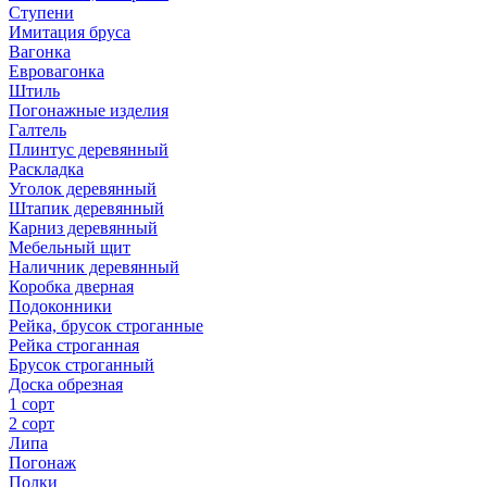
Ступени
Имитация бруса
Вагонка
Евровагонка
Штиль
Погонажные изделия
Галтель
Плинтус деревянный
Раскладка
Уголок деревянный
Штапик деревянный
Карниз деревянный
Мебельный щит
Наличник деревянный
Коробка дверная
Подоконники
Рейка, брусок строганные
Рейка строганная
Брусок строганный
Доска обрезная
1 сорт
2 сорт
Липа
Погонаж
Полки