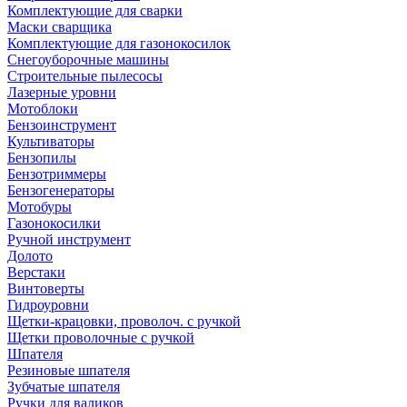
Комплектующие для сварки
Маски сварщика
Комплектующие для газонокосилок
Снегоуборочные машины
Строительные пылесосы
Лазерные уровни
Мотоблоки
Бензоинструмент
Культиваторы
Бензопилы
Бензотриммеры
Бензогенераторы
Мотобуры
Газонокосилки
Ручной инструмент
Долото
Верстаки
Винтоверты
Гидроуровни
Щетки-крацовки, проволоч. с ручкой
Щетки проволочные с ручкой
Шпателя
Резиновые шпателя
Зубчатые шпателя
Ручки для валиков