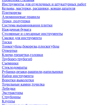
Инструменты для отделочных и штукатурных работ
Кельмы, мастерки, расшивки, ковши,шпателя
Плиткорезы
Алюминиевые правила
Терки, полутерки
Система выравнивания плитки
Наждачная бумага
Столярные и слесарные инструменты
Смазки для инструмента
Тиски
Тонкогубцы,бокорезы,плоскогубцы
Отвертки
Ключи,трещетки,головки
Труборез,трубогиб
Съемники
Стеклодомраты
Рубанки,резаки,рашпили,напильники
Набор инструмента
Воротки,выколотки
Точильные камни,точилка
Лебедки
Экстракторы
Струбцины
Клуппы