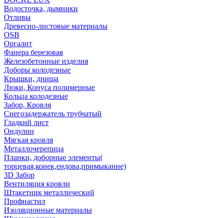
Водосточка, дымники
Отливы
Древесно-листовые материалы
OSB
Оргалит
Фанера березовая
Железобетонные изделия
Доборы колодезные
Крышки, днища
Люки, Конуса полимерные
Кольца колодезные
Забор, Кровля
Снегозадержатель трубчатый
Гладкий лист
Ондулин
Мягкая кровля
Металлочерепица
Планки, доборные элементы(
торцевая,конек,ендова,примыкание)
3D Забор
Вентиляция кровли
Штакетник металлический
Профнастил
Изоляционные материалы