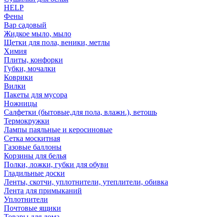
HELP
Фены
Вар садовый
Жидкое мыло, мыло
Щетки для пола, веники, метлы
Химия
Плиты, конфорки
Губки, мочалки
Коврики
Вилки
Пакеты для мусора
Ножницы
Салфетки (бытовые,для пола, влажн.), ветошь
Термокружки
Лампы паяльные и керосиновые
Сетка москитная
Газовые баллоны
Корзины для белья
Полки, ложки, губки для обуви
Гладильные доски
Ленты, скотчи, уплотнители, утеплители, обивка
Лента для примыканий
Уплотнители
Почтовые ящики
Товары для дома