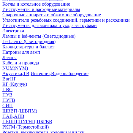
Котлы и котельное оборудование
Инструменты и расходные материалы
Сварочные аппараты и обжимное оборудование
Уплотнители резьбовых соединений, герметики и расходники
Инструменты для монтажа и ухода за трубами
Электрика
Лампы и led-ленты (Светодиодные)
Led-лента (Светодиодная)
Блоки,стартеры и балласт
Патроны для ламп
Лампы
Кабели и провода
NUM(NYM)
Акустика,ТВ,Интернет,Видеонаблюдение
ВвгНГ
КГ (Каучук)
ПВС
ПУВ
ПУГВ
СИП
ШВВП (ШВПМ)
ПАВ,АПВ
ПБППГ,ПУГНП,ПБГВВ
РКГМ (Термостойкий)
Розетки, выключатели, колодки и вилки