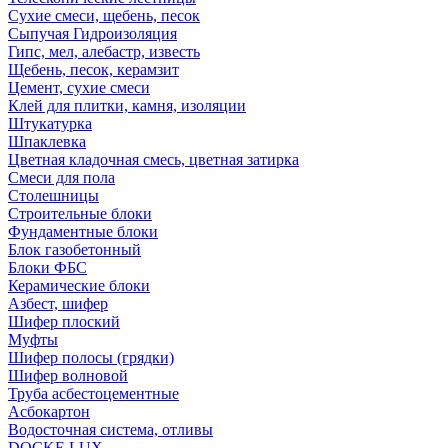
Сухие смеси, щебень, песок
Сыпучая Гидроизоляция
Гипс, мел, алебастр, известь
Щебень, песок, керамзит
Цемент, сухие смеси
Клей для плитки, камня, изоляции
Штукатурка
Шпаклевка
Цветная кладочная смесь, цветная затирка
Смеси для пола
Столешницы
Строительные блоки
Фундаментные блоки
Блок газобетонный
Блоки ФБС
Керамические блоки
Азбест, шифер
Шифер плоский
Муфты
Шифер полосы (грядки)
Шифер волновой
Труба асбестоцементные
Асбокартон
Водосточная система, отливы
DOCKE LUX