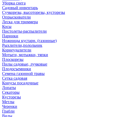
Уборка снега
Садовый инвентарь
Сучкорезы, высоторезы, кусторезы
Опрыскиватели
Леска для триммера
Косы
Пистолеты-распылители
Парники
Ножницы кустарн. (газонные)
Рыхлители,полольник
Корнеудалители
Мотыги, мотыжки, тяпки
Плоскорезы
Пилы садовые, лучковые
Плодосъемники
Семена газонной травы
Сетка садовая
Конусы посадочные
Лопаты
Секаторы
Кусторезы
Метлы
Черенки
Грабли
Вилы