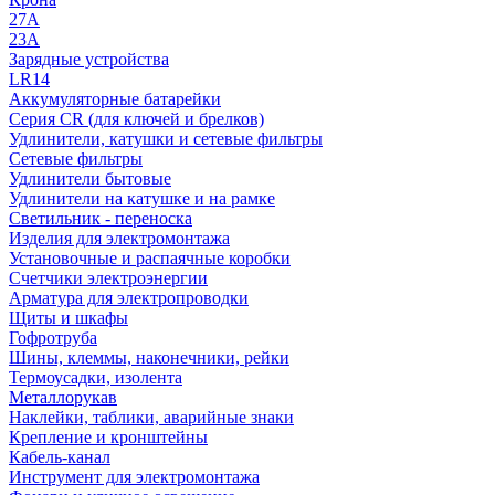
27A
23A
Зарядные устройства
LR14
Аккумуляторные батарейки
Серия CR (для ключей и брелков)
Удлинители, катушки и сетевые фильтры
Сетевые фильтры
Удлинители бытовые
Удлинители на катушке и на рамке
Светильник - переноска
Изделия для электромонтажа
Установочные и распаячные коробки
Счетчики электроэнергии
Арматура для электропроводки
Щиты и шкафы
Гофротруба
Шины, клеммы, наконечники, рейки
Термоусадки, изолента
Металлорукав
Наклейки, таблики, аварийные знаки
Крепление и кронштейны
Кабель-канал
Инструмент для электромонтажа