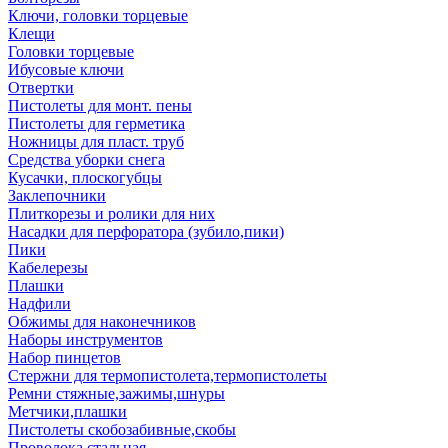
Ключи, головки торцевые
Клещи
Головки торцевые
Ибусовые ключи
Отвертки
Пистолеты для монт. пены
Пистолеты для герметика
Ножницы для пласт. труб
Средства уборки снега
Кусачки, плоскогубцы
Заклепочники
Плиткорезы и ролики для них
Насадки для перфоратора (зубило,пики)
Пики
Кабелерезы
Плашки
Надфили
Обжимы для наконечников
Наборы инструментов
Набор пинцетов
Стержни для термопистолета,термопистолеты
Ремни стяжные,зажимы,шнуры
Метчики,плашки
Пистолеты скобозабивные,скобы
Проволока стальная