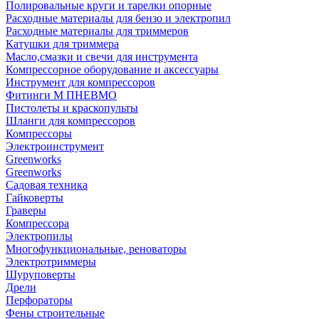
Полировальные круги и тарелки опорные
Расходные материалы для бензо и электропил
Расходные материалы для триммеров
Катушки для триммера
Масло,смазки и свечи для инструмента
Компрессорное оборудование и аксессуары
Инструмент для компрессоров
Фитинги М ПНЕВМО
Пистолеты и краскопульты
Шланги для компрессоров
Компрессоры
Электроинструмент
Greenworks
Greenworks
Садовая техника
Гайковерты
Граверы
Компрессора
Электропилы
Многофункциональные, реноваторы
Электротриммеры
Шуруповерты
Дрели
Перфораторы
Фены строительные