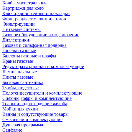
Колбы магистральные
Картриджи для колб
Ключи,кронштейны и прокладки
Фильтра для ст.машин и котлов
Фильтр-кувшин
Питьевые системы
Газовое оборудование и подключение
Диэлектрики
Газовая и сильфонная подводка
Горелки газовые
Баллоны газовые и шкафы
Краны газовые
Редуктора газ,пропан и комплектующие
Лампы паяльные
Плиты газовые
Бытовая сантехника
Тумбы, подстолье
Полотенцесушители и комплектующие
Сифоны,гофры и комплектующие
Трапы и водоотводящие желоба
Мойки для кухни
Ванны и сопутствующие товары
Смесители и комплектующие
Душевая программа
Санфаянс