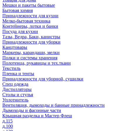
Мешки и пакеты бытовые
Бытовая химия
Принадлежности для кухни
Мелко-бытовая техника
Контейнеры, лотки и банки
Посуда для кухни
Тазы, Ведра, Баки, канистры
Принадлежности для уборки
Канцтовары
Маркеры, карандаши, мелки
Полки и системы хранения
Полотенца, рукавицы и тех.ткани
Текстиль
Пленка и тенты
Принадлежности для уборной, сушилки
Спец одежда
Дистилляторы
Столы и стулья
Уплотнитель
Вентиляция, дымоходы и банные принадлежности
Дымоходы и фасонные части
Крышная разделка и Мастер Флеш
д.115
д.100