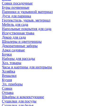
Совки посадочные
Буры почвенные
Парники и укрывной материал
Дуги для парника
Геотекстиль, укрыв. метериал
Мебель для сада
Напольные покрытия для сада
Искуственная трава
Декор для сада
Шпалеры и цветочницы
Декоративные заборы
Арки садовые
Бочки
Наборы для рассады
Хоз. товары
Часы и картины для интерьера
Хозяйка
Вешалки
Кухня
Эл. приборы
Совки
Отрава
Швабры и комлектующие
Сушилки для посуды
Сушилки для белья