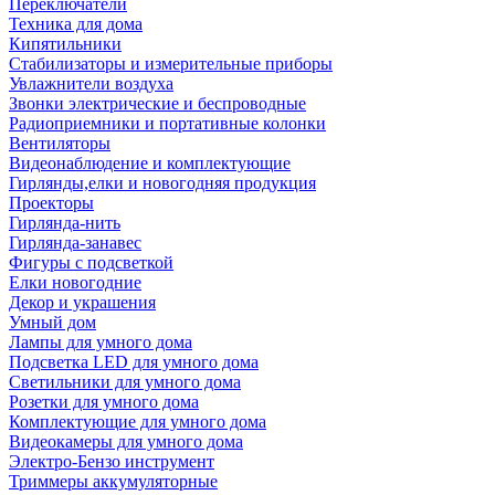
Переключатели
Техника для дома
Кипятильники
Стабилизаторы и измерительные приборы
Увлажнители воздуха
Звонки электрические и беспроводные
Радиоприемники и портативные колонки
Вентиляторы
Видеонаблюдение и комплектующие
Гирлянды,елки и новогодняя продукция
Проекторы
Гирлянда-нить
Гирлянда-занавес
Фигуры с подсветкой
Елки новогодние
Декор и украшения
Умный дом
Лампы для умного дома
Подсветка LED для умного дома
Светильники для умного дома
Розетки для умного дома
Комплектующие для умного дома
Видеокамеры для умного дома
Электро-Бензо инструмент
Триммеры аккумуляторные