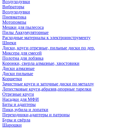
Воздуходувки
Вибраторы
Воздуходувки
Пневматика
Мотопомпы
Мешки для пылесоса
Пилы Аккумуляторные
Расходные материалы к электроинструменту
Шнеки
Диски, круги отрезные, пильные диски по дер.
Миксера для смесей
Полотна для лобзика
Коронки, сверла алмазные, хвостовики
Диски алмазные
Диски пильные
Корщетки
Зачистные круги и заточные диски по металлу
Лепестковые круги,абразив,опорные тарелки
Отрезные круги
Насадки для МФИ
Биты и адаптеры
Пики,зубила и лопатки
Переходники,адаптеры и патроны
Буры и свёрла
Шарошки