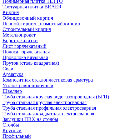
Полимерная плитка TETTO
Тротуарная плитка BRAER
Кирпич
Облицовочный кирпич
Печной кирпич , шамотный кирпич
Строительный кирпич
Металлопрокат
Ворота, калитки
Лист горячекатаный
Полоса горячекатаная
Проволока вязальная
Пруток (сталь квадратная)
Сваи
Арматура
Композитная стеклопластиковая арматура
Уголок равнополочный
Швеллер
Труба стальная круглая водогазопроводная (ВГП)
Труба стальная круглая электросварная
Труба стальная профильная электросварная
Труба стальная квадратная электросварная
Заглушки ПВХ на столбы
Столбы
Круглый
Профильный