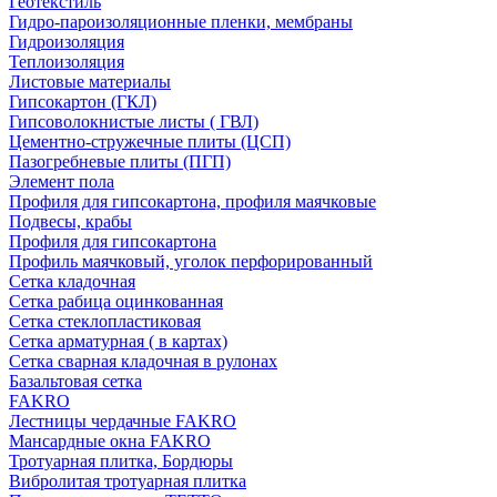
Геотекстиль
Гидро-пароизоляционные пленки, мембраны
Гидроизоляция
Теплоизоляция
Листовые материалы
Гипсокартон (ГКЛ)
Гипсоволокнистые листы ( ГВЛ)
Цементно-стружечные плиты (ЦСП)
Пазогребневые плиты (ПГП)
Элемент пола
Профиля для гипсокартона, профиля маячковые
Подвесы, крабы
Профиля для гипсокартона
Профиль маячковый, уголок перфорированный
Сетка кладочная
Сетка рабица оцинкованная
Сетка стеклопластиковая
Сетка арматурная ( в картах)
Сетка сварная кладочная в рулонах
Базальтовая сетка
FAKRO
Лестницы чердачные FAKRO
Мансардные окна FAKRO
Тротуарная плитка, Бордюры
Вибролитая тротуарная плитка