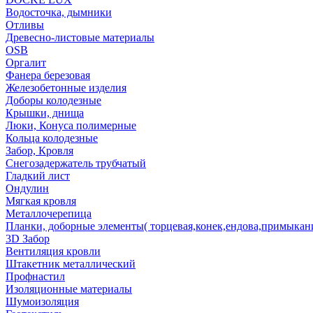
Водосточка, дымники
Отливы
Древесно-листовые материалы
OSB
Оргалит
Фанера березовая
Железобетонные изделия
Доборы колодезные
Крышки, днища
Люки, Конуса полимерные
Кольца колодезные
Забор, Кровля
Снегозадержатель трубчатый
Гладкий лист
Ондулин
Мягкая кровля
Металлочерепица
Планки, доборные элементы( торцевая,конек,ендова,примыкан
3D Забор
Вентиляция кровли
Штакетник металлический
Профнастил
Изоляционные материалы
Шумоизоляция