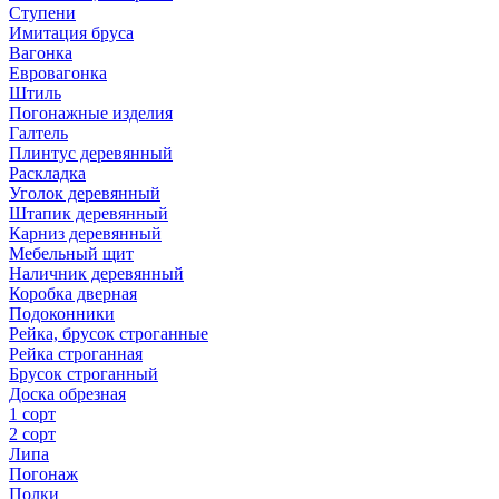
Ступени
Имитация бруса
Вагонка
Евровагонка
Штиль
Погонажные изделия
Галтель
Плинтус деревянный
Раскладка
Уголок деревянный
Штапик деревянный
Карниз деревянный
Мебельный щит
Наличник деревянный
Коробка дверная
Подоконники
Рейка, брусок строганные
Рейка строганная
Брусок строганный
Доска обрезная
1 сорт
2 сорт
Липа
Погонаж
Полки