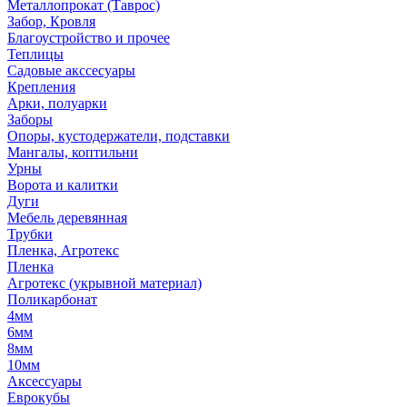
Металлопрокат (Таврос)
Забор, Кровля
Благоустройство и прочее
Теплицы
Садовые акссесуары
Крепления
Арки, полуарки
Заборы
Опоры, кустодержатели, подставки
Мангалы, коптильни
Урны
Ворота и калитки
Дуги
Мебель деревянная
Трубки
Пленка, Агротекс
Пленка
Агротекс (укрывной материал)
Поликарбонат
4мм
6мм
8мм
10мм
Аксессуары
Еврокубы