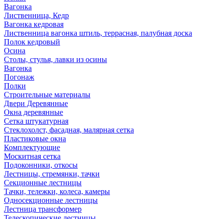
Вагонка
Лиственница, Кедр
Вагонка кедровая
Лиственница вагонка штиль, террасная, палубная доска
Полок кедровый
Осина
Столы, стулья, лавки из осины
Вагонка
Погонаж
Полки
Строительные материалы
Двери Деревянные
Окна деревянные
Сетка штукатурная
Стеклохолст, фасадная, малярная сетка
Пластиковые окна
Комплектующие
Москитная сетка
Подоконники, откосы
Лестницы, стремянки, тачки
Секционные лестницы
Тачки, тележки, колеса, камеры
Односекционные лестницы
Лестница трансформер
Телескопические лестницы