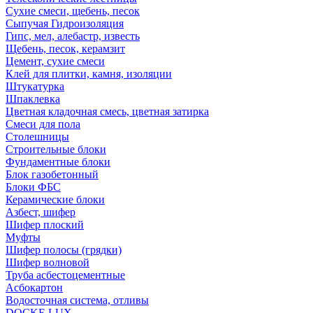
Сухие смеси, щебень, песок
Сыпучая Гидроизоляция
Гипс, мел, алебастр, известь
Щебень, песок, керамзит
Цемент, сухие смеси
Клей для плитки, камня, изоляции
Штукатурка
Шпаклевка
Цветная кладочная смесь, цветная затирка
Смеси для пола
Столешницы
Строительные блоки
Фундаментные блоки
Блок газобетонный
Блоки ФБС
Керамические блоки
Азбест, шифер
Шифер плоский
Муфты
Шифер полосы (грядки)
Шифер волновой
Труба асбестоцементные
Асбокартон
Водосточная система, отливы
DOCKE LUX