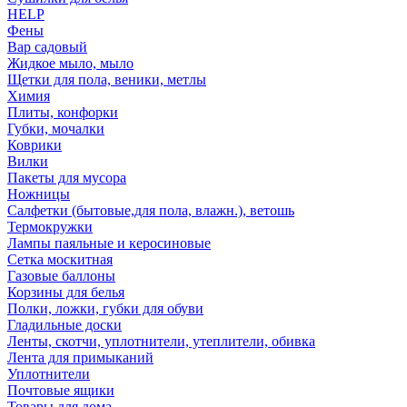
HELP
Фены
Вар садовый
Жидкое мыло, мыло
Щетки для пола, веники, метлы
Химия
Плиты, конфорки
Губки, мочалки
Коврики
Вилки
Пакеты для мусора
Ножницы
Салфетки (бытовые,для пола, влажн.), ветошь
Термокружки
Лампы паяльные и керосиновые
Сетка москитная
Газовые баллоны
Корзины для белья
Полки, ложки, губки для обуви
Гладильные доски
Ленты, скотчи, уплотнители, утеплители, обивка
Лента для примыканий
Уплотнители
Почтовые ящики
Товары для дома