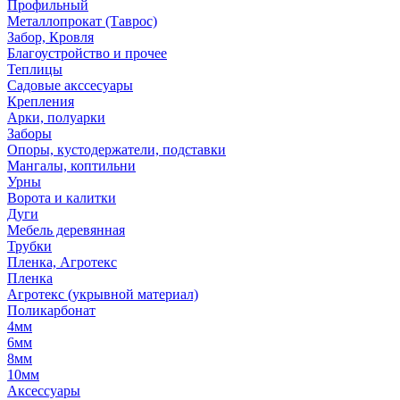
Профильный
Металлопрокат (Таврос)
Забор, Кровля
Благоустройство и прочее
Теплицы
Садовые акссесуары
Крепления
Арки, полуарки
Заборы
Опоры, кустодержатели, подставки
Мангалы, коптильни
Урны
Ворота и калитки
Дуги
Мебель деревянная
Трубки
Пленка, Агротекс
Пленка
Агротекс (укрывной материал)
Поликарбонат
4мм
6мм
8мм
10мм
Аксессуары