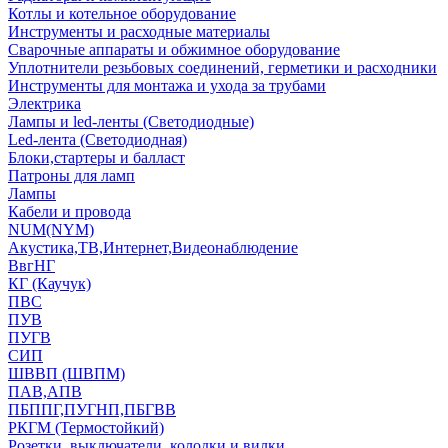
Котлы и котельное оборудование
Инструменты и расходные материалы
Сварочные аппараты и обжимное оборудование
Уплотнители резьбовых соединений, герметики и расходники
Инструменты для монтажа и ухода за трубами
Электрика
Лампы и led-ленты (Светодиодные)
Led-лента (Светодиодная)
Блоки,стартеры и балласт
Патроны для ламп
Лампы
Кабели и провода
NUM(NYM)
Акустика,ТВ,Интернет,Видеонаблюдение
ВвгНГ
КГ (Каучук)
ПВС
ПУВ
ПУГВ
СИП
ШВВП (ШВПМ)
ПАВ,АПВ
ПБППГ,ПУГНП,ПБГВВ
РКГМ (Термостойкий)
Розетки, выключатели, колодки и вилки