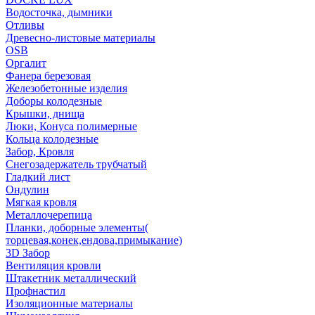
Водосточка, дымники
Отливы
Древесно-листовые материалы
OSB
Оргалит
Фанера березовая
Железобетонные изделия
Доборы колодезные
Крышки, днища
Люки, Конуса полимерные
Кольца колодезные
Забор, Кровля
Снегозадержатель трубчатый
Гладкий лист
Ондулин
Мягкая кровля
Металлочерепица
Планки, доборные элементы(
торцевая,конек,ендова,примыкание)
3D Забор
Вентиляция кровли
Штакетник металлический
Профнастил
Изоляционные материалы