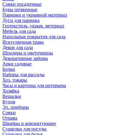
Совки посадочные
Буры почвенные
Парники и укрывной материал
Дуги для парника
Геотекстиль, укрыв. метериал
Мебель для сада
Напольные покрытия для сада
Искуственная трава
Декор для сада
Шпалеры и цветочницы
Декоративные заборы
Арки садовые
Бочки
Наборы для рассады
Хоз. товары
Часы и картины для интерьера
Хозяйка
Вешалки
Кухня
Эл. приборы
Совки
Отрава
Швабры и комлектующие
Сушилки для посуды
Сушилки для белья