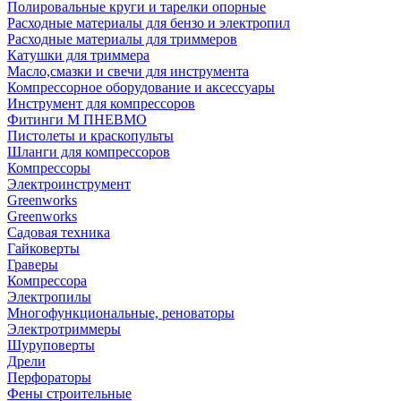
Полировальные круги и тарелки опорные
Расходные материалы для бензо и электропил
Расходные материалы для триммеров
Катушки для триммера
Масло,смазки и свечи для инструмента
Компрессорное оборудование и аксессуары
Инструмент для компрессоров
Фитинги М ПНЕВМО
Пистолеты и краскопульты
Шланги для компрессоров
Компрессоры
Электроинструмент
Greenworks
Greenworks
Садовая техника
Гайковерты
Граверы
Компрессора
Электропилы
Многофункциональные, реноваторы
Электротриммеры
Шуруповерты
Дрели
Перфораторы
Фены строительные