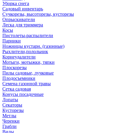
Уборка снега
Садовый инвентарь
Сучкорезы, высоторезы, кусторезы
Опрыскиватели
Леска для триммера
Косы
Пистолеты-распылители
Парники
Ножницы кустарн. (газонные)
Рыхлители,полольник
Корнеудалители
Мотыги, мотыжки, тяпки
Плоскорезы
Пилы садовые, лучковые
Плодосъемники
Семена газонной травы
Сетка садовая
Конусы посадочные
Лопаты
Секаторы
Кусторезы
Метлы
Черенки
Грабли
Вилы