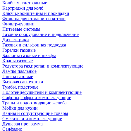
Колбы магистральные
Картриджи для колб
Ключи,кронштейны и прокладки
Фильтра для ст.машин и котлов
Фильтр-кувшин
Питьевые системы
Газовое оборудование и подключение
Диэлектрики
Газовая и сильфонная подводка
Горелки газовые
Баллоны газовые и шкафы
Краны газовые
Редуктора газ,пропан и комплектующие
Лампы паяльные
Плиты газовые
Бытовая сантехника
Тумбы, подстолье
Полотенцесушители и комплектующие
Сифоны,гофры и комплектующие
Трапы и водоотводящие желоба
Мойки для кухни
Ванны и сопутствующие товары
Смесители и комплектующие
Душевая программа
Санфаянс