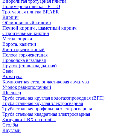
Вибролитая тротуарная плитка
Полимерная плитка TETTO
Тротуарная плитка BRAER
Кирпич
Облицовочный кирпич
Печной кирпич , шамотный кирпич
Строительный кирпич
Металлопрокат
Ворота, калитки
Лист горячекатаный
Полоса горячекатаная
Проволока вязальная
Пруток (сталь квадратная)
Сваи
Арматура
Композитная стеклопластиковая арматура
Уголок равнополочный
Швеллер
Труба стальная круглая водогазопроводная (ВГП)
Труба стальная круглая электросварная
Труба стальная профильная электросварная
Труба стальная квадратная электросварная
Заглушки ПВХ на столбы
Столбы
Круглый