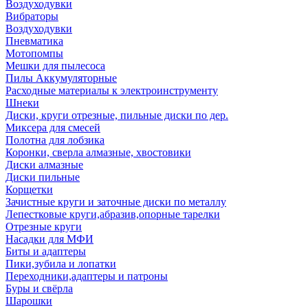
Воздуходувки
Вибраторы
Воздуходувки
Пневматика
Мотопомпы
Мешки для пылесоса
Пилы Аккумуляторные
Расходные материалы к электроинструменту
Шнеки
Диски, круги отрезные, пильные диски по дер.
Миксера для смесей
Полотна для лобзика
Коронки, сверла алмазные, хвостовики
Диски алмазные
Диски пильные
Корщетки
Зачистные круги и заточные диски по металлу
Лепестковые круги,абразив,опорные тарелки
Отрезные круги
Насадки для МФИ
Биты и адаптеры
Пики,зубила и лопатки
Переходники,адаптеры и патроны
Буры и свёрла
Шарошки