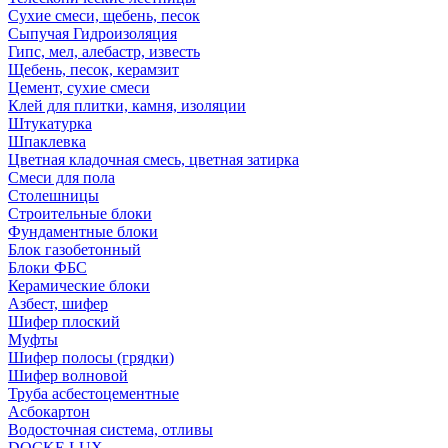
Сухие смеси, щебень, песок
Сыпучая Гидроизоляция
Гипс, мел, алебастр, известь
Щебень, песок, керамзит
Цемент, сухие смеси
Клей для плитки, камня, изоляции
Штукатурка
Шпаклевка
Цветная кладочная смесь, цветная затирка
Смеси для пола
Столешницы
Строительные блоки
Фундаментные блоки
Блок газобетонный
Блоки ФБС
Керамические блоки
Азбест, шифер
Шифер плоский
Муфты
Шифер полосы (грядки)
Шифер волновой
Труба асбестоцементные
Асбокартон
Водосточная система, отливы
DOCKE LUX