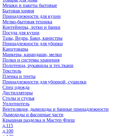
Мешки и пакеты бытовые
Бытовая химия
Принадлежности для кухни
Мелко-бытовая техника
Контейнеры, лотки и банки
Посуда для кухни
Тазы, Ведра, Баки, канистры
Принадлежности для уборки
Канцтовары
Маркеры, карандаши, мелки
Полки и системы хранения
Полотенца, рукавицы и тех.ткани
Текстиль
Пленка и тенты
Принадлежности для уборной, сушилки
Спец одежда
Дистилляторы
Столы и стулья
Уплотнитель
Вентиляция, дымоходы и банные принадлежности
Дымоходы и фасонные части
Крышная разделка и Мастер Флеш
д.115
д.100