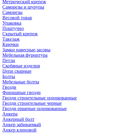
Метрический крепеж
Саморезы и шурупы
Саморезы
Весовой товар
Упаковка
Поштучно
Скрытый крепеж
Такелаж
Крючки
Замки навесные,засовы
Мебельная фурнитура
Петли
Скобяные изделия
Цепи сварные
Болты
Мебельные болты
Гвозди
Финишные гвозди
Гвозди строительные оцинкованные
Гвозди строительные черные
Гвозди ершеные оцинкованные
Анкера
Анкерный болт
Анкер забиваемый
Анкер клиновой