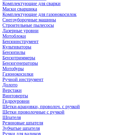
Комплектующие для сварки
Маски сварщика
Комплектующие для газонокосилок
Снегоуборочные машины
Строительные пылесосы
Лазерные уровни
Мотоблоки
Бензоинструмент
Культиваторы
Бензопилы
Бензотриммеры
Бензогенераторы
Мотобуры
Газонокосилки
Ручной инструмент
Долото
Верстаки
Винтоверты
Гидроуровни
Щетки-крацовки, проволоч. с ручкой
Щетки проволочные с ручкой
Шпателя
Резиновые шпателя
Зубчатые шпателя
Ручки для валиков