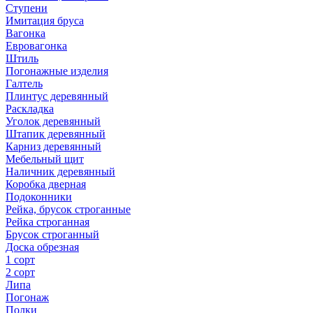
Ступени
Имитация бруса
Вагонка
Евровагонка
Штиль
Погонажные изделия
Галтель
Плинтус деревянный
Раскладка
Уголок деревянный
Штапик деревянный
Карниз деревянный
Мебельный щит
Наличник деревянный
Коробка дверная
Подоконники
Рейка, брусок строганные
Рейка строганная
Брусок строганный
Доска обрезная
1 сорт
2 сорт
Липа
Погонаж
Полки