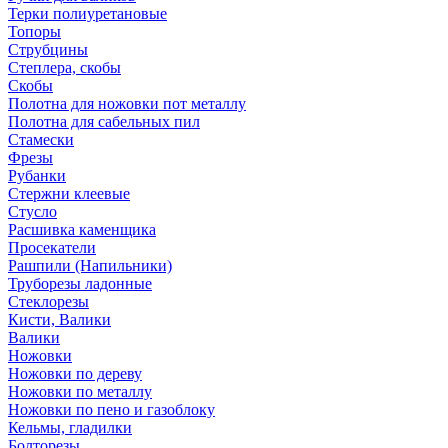
Терки полиуретановые
Топоры
Струбцины
Степлера, скобы
Скобы
Полотна для ножовки пот металлу
Полотна для сабельных пил
Стамески
Фрезы
Рубанки
Стержни клеевые
Стусло
Расшивка каменщика
Просекатели
Рашпили (Напильники)
Труборезы ладонные
Стеклорезы
Кисти, Валики
Валики
Ножовки
Ножовки по дереву
Ножовки по металлу
Ножовки по пено и газоблоку
Кельмы, гладилки
Болторезы