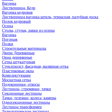
Вагонка
Лиственница, Кедр
Вагонка кедровая
Лиственница вагонка штиль, террасная, палубная доска
Полок кедровый
Осина
Столы, стулья, лавки из осины
Вагонка
Погонаж
Полки
Строительные материалы
Двери Деревянные
Окна деревянные
Сетка штукатурная
Стеклохолст, фасадная, малярная сетка
Пластиковые окна
Комплектующие
Москитная сетка
Подоконники, откосы
Лестницы, стремянки, тачки
Секционные лестницы
Тачки, тележки, колеса, камеры
Односекционные лестницы
Лестница трансформер
Телескопические лестницы