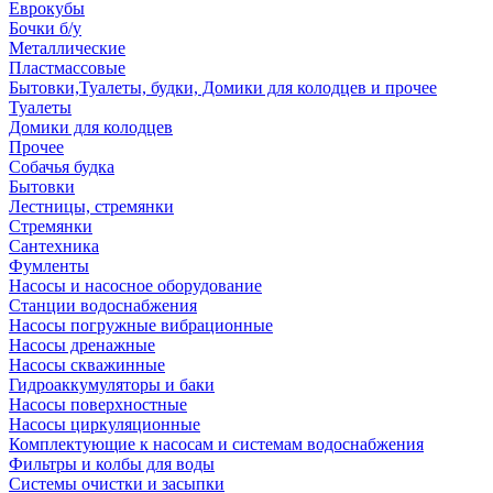
Еврокубы
Бочки б/у
Металлические
Пластмассовые
Бытовки,Туалеты, будки, Домики для колодцев и прочее
Туалеты
Домики для колодцев
Прочее
Собачья будка
Бытовки
Лестницы, стремянки
Стремянки
Сантехника
Фумленты
Насосы и насосное оборудование
Станции водоснабжения
Насосы погружные вибрационные
Насосы дренажные
Насосы скважинные
Гидроаккумуляторы и баки
Насосы поверхностные
Насосы циркуляционные
Комплектующие к насосам и системам водоснабжения
Фильтры и колбы для воды
Системы очистки и засыпки