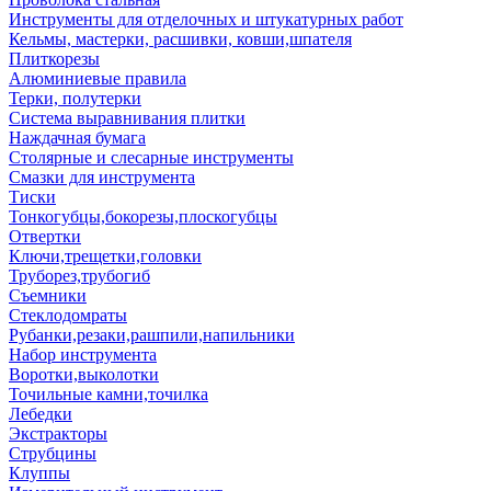
Инструменты для отделочных и штукатурных работ
Кельмы, мастерки, расшивки, ковши,шпателя
Плиткорезы
Алюминиевые правила
Терки, полутерки
Система выравнивания плитки
Наждачная бумага
Столярные и слесарные инструменты
Смазки для инструмента
Тиски
Тонкогубцы,бокорезы,плоскогубцы
Отвертки
Ключи,трещетки,головки
Труборез,трубогиб
Съемники
Стеклодомраты
Рубанки,резаки,рашпили,напильники
Набор инструмента
Воротки,выколотки
Точильные камни,точилка
Лебедки
Экстракторы
Струбцины
Клуппы