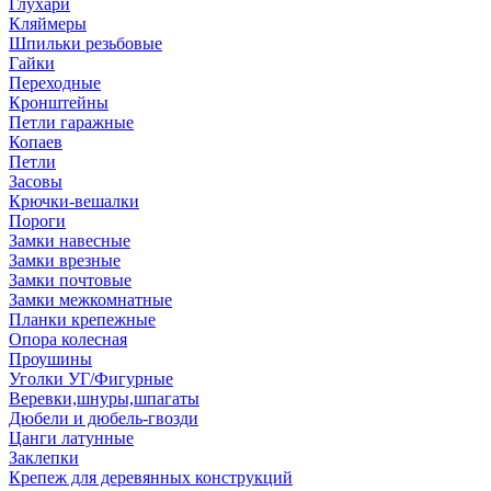
Глухари
Кляймеры
Шпильки резьбовые
Гайки
Переходные
Кронштейны
Петли гаражные
Копаев
Петли
Засовы
Крючки-вешалки
Пороги
Замки навесные
Замки врезные
Замки почтовые
Замки межкомнатные
Планки крепежные
Опора колесная
Проушины
Уголки УГ/Фигурные
Веревки,шнуры,шпагаты
Дюбели и дюбель-гвозди
Цанги латунные
Заклепки
Крепеж для деревянных конструкций