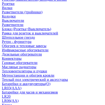
Розетки
Вилки
Разветвители (тройники)
Колодки
Выключатели
Разветвители
Блоки (Розетка+Выключатель)
Рамка для розеток и выключателей
Штепсельное гнездо
Ретро - фурнитура
Обогрев и тепловые завесы
Инфракрасные обогреватели
Дизельные обогреватели
Конвекторы
Газовые обогреватели
Масляные радиаторы
Тепловентиляторы и пушки
Метеостанции и обогрев кровли
Теплый пол электрический и аксессуары
Батарейки и аккумуляторы(О)
LR03(AAA)
Батарейки для часов и механизмов
LR20
LR06(AA)
Крона