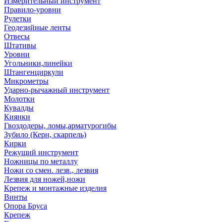
Измерительный инструмент
Правило-уровни
Рулетки
Геодезийные ленты
Отвесы
Штативы
Уровни
Угольники,линейки
Штангенциркули
Микрометры
Ударно-рычажный инструмент
Молотки
Кувалды
Киянки
Гвоздодеры, ломы,арматурогибы
Зубило (Керн, скарпель)
Кирки
Режущий инструмент
Ножницы по металлу
Ножи со смен. лезв., лезвия
Лезвия для ножей,ножи
Крепеж и монтажные изделия
Винты
Опора Бруса
Крепеж