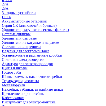
27A
23A
Зарядные устройства
LR14
Аккумуляторные батарейки
Серия CR (для ключей и брелков)
Удлинители, катушки и сетевые фильтры
Сетевые фильтры
Удлинители бытовые
Удлинители на катушке и на рамке
Светильник - переноска
Изделия для электромонтажа
Установочные и распаячные коробки
Счетчики электроэнергии
Арматура для электропроводки
Щиты и шкафы
Гофротруба
Шины, клеммы, наконечники, рейки
Термоусадки, изолента
Металлорукав
Наклейки, таблики, аварийные знаки
Крепление и кронштейны
Кабель-канал
Инструмент для электромонтажа