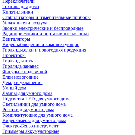
Переключатели
Техника для дома
Кипятильники
Стабилизаторы и измерительные приборы
Увлажнители воздуха
Звонки электрические и беспроводные
Радиоприемники и портативные колонки
Вентиляторы
Видеонаблюдение и комплектующие
Гирлянды,елки и новогодняя продукция
Проекторы
Гирлянда-нить
Гирлянда-занавес
Фигуры с подсветкой
Елки новогодние
Декор и украшения
Умный дом
Лампы для умного дома
Подсветка LED для умного дома
Светильники для умного дома
Розетки для умного дома
Комплектующие для умного дома
Видеокамеры для умного дома
Электро-Бензо инструмент
Триммеры аккумуляторные