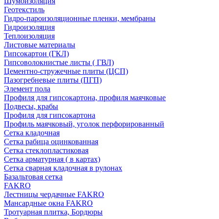
Шумоизоляция
Геотекстиль
Гидро-пароизоляционные пленки, мембраны
Гидроизоляция
Теплоизоляция
Листовые материалы
Гипсокартон (ГКЛ)
Гипсоволокнистые листы ( ГВЛ)
Цементно-стружечные плиты (ЦСП)
Пазогребневые плиты (ПГП)
Элемент пола
Профиля для гипсокартона, профиля маячковые
Подвесы, крабы
Профиля для гипсокартона
Профиль маячковый, уголок перфорированный
Сетка кладочная
Сетка рабица оцинкованная
Сетка стеклопластиковая
Сетка арматурная ( в картах)
Сетка сварная кладочная в рулонах
Базальтовая сетка
FAKRO
Лестницы чердачные FAKRO
Мансардные окна FAKRO
Тротуарная плитка, Бордюры