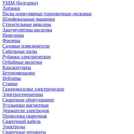
УШМ (Болгарки)
Лобзики
Пилы циркулярные,торцовочные,дисковые
Шлифовальные машинки
Строительные миксеры
Аккумуляторы,расходка
Нивелиры
Фрезеры
Садовые измельчители
Сабельные пилы
Рубанки электрические
Отбойные молотки
Краскопульты
Бетономешалки
Нейлеры
Станки
Газонокосилки электрические
Электрогенераторы
Сварочное оборудование
Угольники магнитные
Держатели электродов
Проволока сварочная
Сварочный кабель
Электроды
Сварочные аппараты