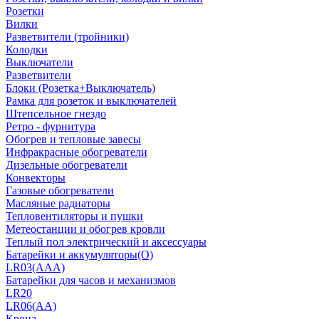
Розетки
Вилки
Разветвители (тройники)
Колодки
Выключатели
Разветвители
Блоки (Розетка+Выключатель)
Рамка для розеток и выключателей
Штепсельное гнездо
Ретро - фурнитура
Обогрев и тепловые завесы
Инфракрасные обогреватели
Дизельные обогреватели
Конвекторы
Газовые обогреватели
Масляные радиаторы
Тепловентиляторы и пушки
Метеостанции и обогрев кровли
Теплый пол электрический и аксессуары
Батарейки и аккумуляторы(О)
LR03(AAA)
Батарейки для часов и механизмов
LR20
LR06(AA)
Крона