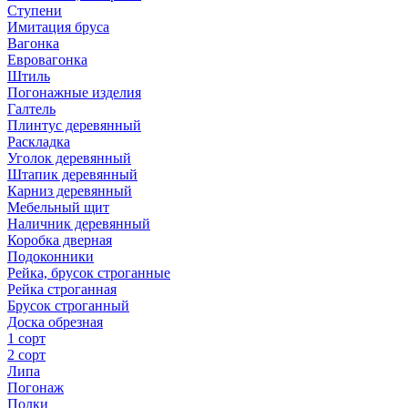
Ступени
Имитация бруса
Вагонка
Евровагонка
Штиль
Погонажные изделия
Галтель
Плинтус деревянный
Раскладка
Уголок деревянный
Штапик деревянный
Карниз деревянный
Мебельный щит
Наличник деревянный
Коробка дверная
Подоконники
Рейка, брусок строганные
Рейка строганная
Брусок строганный
Доска обрезная
1 сорт
2 сорт
Липа
Погонаж
Полки