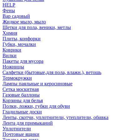
HELP
Фены
Вар садовый
Жидкое мыло, мыло
Щетки для пола, веники, метлы
Химия
Плиты, конфорки
Губки, мочалки
Коврики
Вилки
Пакеты для мусора
Ножницы
Салфетки (бытовые,для пола, влажн.), ветошь
Термокружки
Лампы паяльные и керосиновые
Сетка москитная
Газовые баллоны
Корзины для белья
Полки, ложки, губки для обуви
Гладильные доски
Ленты, скотчи, уплотнители, утеплители, обивка
Лента для примыканий
Уплотнители
Почтовые ящики
Товары для дома