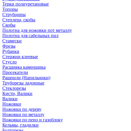
Терки полиуретановые
Топоры
Струбцины
Степлера, скобы
Скобы
Полотна для ножовки пот металлу
Полотна для сабельных пил
Стамески
Фрезы
Рубанки
Стержни клеевые
Стусло
Расшивка каменщика
Просекатели
Рашпили (Напильники)
Труборезы ладонные
Стеклорезы
Кисти, Валики
Валики
Ножовки
Ножовки по дереву
Ножовки по металлу
Ножовки по пено и газоблоку
Кельмы, гладилки
Болторезы