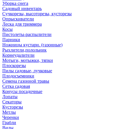
Уборка снега
Садовый инвентарь
Сучкорезы, высоторезы, кусторезы
Опрыскиватели
Леска для триммера
Косы
Пистолеты-распылители
Парники
Ножницы кустарн. (газонные)
Рыхлители,полольник
Корнеудалители
Мотыги, мотыжки, тяпки
Плоскорезы
Пилы садовые, лучковые
Плодосъемники
Семена газонной травы
Сетка садовая
Конусы посадочные
Лопаты
Секаторы
Кусторезы
Метлы
Черенки
Грабли
Вилы