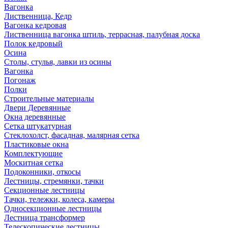
Вагонка
Лиственница, Кедр
Вагонка кедровая
Лиственница вагонка штиль, террасная, палубная доска
Полок кедровый
Осина
Столы, стулья, лавки из осины
Вагонка
Погонаж
Полки
Строительные материалы
Двери Деревянные
Окна деревянные
Сетка штукатурная
Стеклохолст, фасадная, малярная сетка
Пластиковые окна
Комплектующие
Москитная сетка
Подоконники, откосы
Лестницы, стремянки, тачки
Секционные лестницы
Тачки, тележки, колеса, камеры
Односекционные лестницы
Лестница трансформер
Телескопические лестницы