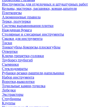
Инструменты для отделочных и штукатурных работ
Кельмы, мастерки, расшивки, ковши,шпателя
Плиткорезы
Алюминиевые правила
Терки, полутерки
Система выравнивания плитки
Наждачная бумага
Столярные и слесарные инструменты
Смазки для инструмента
Тиски
Тонкогубцы,бокорезы,плоскогубцы
Отвертки
Ключи,трещетки,головки
Труборез,трубогиб
Съемники
Стеклодомраты
Рубанки,резаки,рашпили,напильники
Набор инструмента
Воротки,выколотки
Точильные камни,точилка
Лебедки
Экстракторы
Струбцины
Клуппы