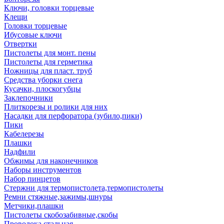
Ключи, головки торцевые
Клещи
Головки торцевые
Ибусовые ключи
Отвертки
Пистолеты для монт. пены
Пистолеты для герметика
Ножницы для пласт. труб
Средства уборки снега
Кусачки, плоскогубцы
Заклепочники
Плиткорезы и ролики для них
Насадки для перфоратора (зубило,пики)
Пики
Кабелерезы
Плашки
Надфили
Обжимы для наконечников
Наборы инструментов
Набор пинцетов
Стержни для термопистолета,термопистолеты
Ремни стяжные,зажимы,шнуры
Метчики,плашки
Пистолеты скобозабивные,скобы
Проволока стальная