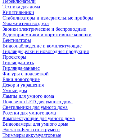
Переключатели
Техника для дома
Кипятильники
Стабилизаторы и измерительные приборы
Увлажнители воздуха
Звонки электрические и беспроводные
Радиоприемники и портативные колонки
Вентиляторы
Видеонаблюдение и комплектующие
Гирлянды,елки и новогодняя продукция
Проекторы
Гирлянда-нить
Гирлянда-занавес
Фигуры с подсветкой
Елки новогодние
Декор и украшения
Умный дом
Лампы для умного дома
Подсветка LED для умного дома
Светильники для умного дома
Розетки для умного дома
Комплектующие для умного дома
Видеокамеры для умного дома
Электро-Бензо инструмент
Триммеры аккумуляторные