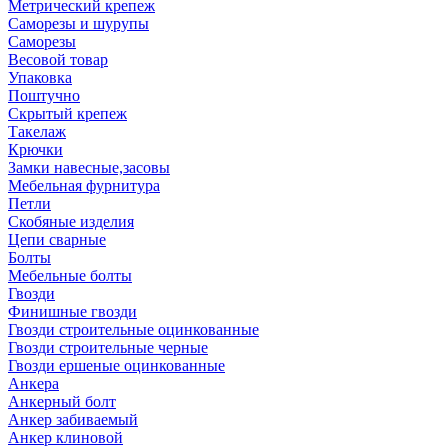
Метрический крепеж
Саморезы и шурупы
Саморезы
Весовой товар
Упаковка
Поштучно
Скрытый крепеж
Такелаж
Крючки
Замки навесные,засовы
Мебельная фурнитура
Петли
Скобяные изделия
Цепи сварные
Болты
Мебельные болты
Гвозди
Финишные гвозди
Гвозди строительные оцинкованные
Гвозди строительные черные
Гвозди ершеные оцинкованные
Анкера
Анкерный болт
Анкер забиваемый
Анкер клиновой