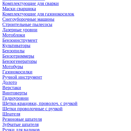
Комплектующие для сварки
Маски сварщика
Комплектующие для газонокосилок
Снегоуборочные машины
Строительные пылесосы
Лазерные уровни
Мотоблоки
Бензоинструмент
Культиваторы
Бензопилы
Бензотриммеры
Бензогенераторы
Мотобуры
Газонокосилки
Ручной инструмент
Долото
Верстаки
Винтоверты
Гидроуровни
Щетки-крацовки, проволоч. с ручкой
Щетки проволочные с ручкой
Шпателя
Резиновые шпателя
Зубчатые шпателя
Ручки для валиков