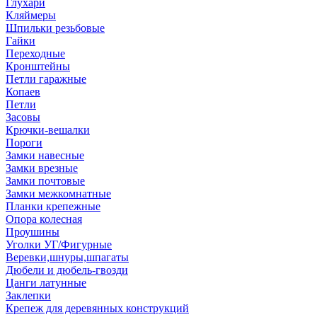
Глухари
Кляймеры
Шпильки резьбовые
Гайки
Переходные
Кронштейны
Петли гаражные
Копаев
Петли
Засовы
Крючки-вешалки
Пороги
Замки навесные
Замки врезные
Замки почтовые
Замки межкомнатные
Планки крепежные
Опора колесная
Проушины
Уголки УГ/Фигурные
Веревки,шнуры,шпагаты
Дюбели и дюбель-гвозди
Цанги латунные
Заклепки
Крепеж для деревянных конструкций