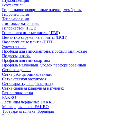
Шумоизоляция
Геотекстиль
Гидро-пароизоляционные пленки, мембраны
Гидроизоляция
Теплоизоляция
Листовые материалы
Гипсокартон (ГКЛ)
Гипсоволокнистые листы ( ГВЛ)
Цементно-стружечные плиты (ЦСП)
Пазогребневые плиты (ПГП)
Элемент пола
Профиля для гипсокартона, профиля маячковые
Подвесы, крабы
Профиля для гипсокартона
Профиль маячковый, уголок перфорированный
Сетка кладочная
Сетка рабица оцинкованная
Сетка стеклопластиковая
Сетка арматурная ( в картах)
Сетка сварная кладочная в рулонах
Базальтовая сетка
FAKRO
Лестницы чердачные FAKRO
Мансардные окна FAKRO
Тротуарная плитка, Бордюры