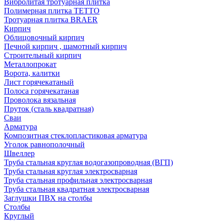
Вибролитая тротуарная плитка
Полимерная плитка TETTO
Тротуарная плитка BRAER
Кирпич
Облицовочный кирпич
Печной кирпич , шамотный кирпич
Строительный кирпич
Металлопрокат
Ворота, калитки
Лист горячекатаный
Полоса горячекатаная
Проволока вязальная
Пруток (сталь квадратная)
Сваи
Арматура
Композитная стеклопластиковая арматура
Уголок равнополочный
Швеллер
Труба стальная круглая водогазопроводная (ВГП)
Труба стальная круглая электросварная
Труба стальная профильная электросварная
Труба стальная квадратная электросварная
Заглушки ПВХ на столбы
Столбы
Круглый