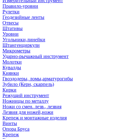
Измерительный инструмент
Правило-уровни
Рулетки
Геодезийные ленты
Отвесы
Штативы
Уровни
Угольники,линейки
Штангенциркули
Микрометры
Ударно-рычажный инструмент
Молотки
Кувалды
Киянки
Гвоздодеры, ломы,арматурогибы
Зубило (Керн, скарпель)
Кирки
Режущий инструмент
Ножницы по металлу
Ножи со смен. лезв., лезвия
Лезвия для ножей,ножи
Крепеж и монтажные изделия
Винты
Опора Бруса
Крепеж