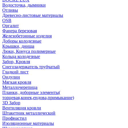
Водосточка, дымники
Отливы
Древесно-листовые материалы
OSB
Оргалит
Фанера березовая
Железобетонные изделия
Доборы колодезные
Крышки, днища
Люки, Конуса полимерные
Кольца колодезные
Забор, Кровля
Снегозадержатель трубчатый
Гладкий лист
Ондулин
Мягкая кровля
Металлочерепица
Планки, доборные элементы(
торцевая,конек,ендова,примыкание)
3D Забор
Вентиляция кровли
Штакетник металлический
Профнастил
Изоляционные материалы