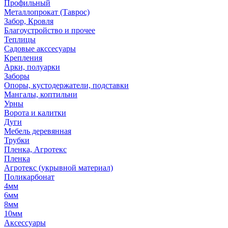
Профильный
Металлопрокат (Таврос)
Забор, Кровля
Благоустройство и прочее
Теплицы
Садовые акссесуары
Крепления
Арки, полуарки
Заборы
Опоры, кустодержатели, подставки
Мангалы, коптильни
Урны
Ворота и калитки
Дуги
Мебель деревянная
Трубки
Пленка, Агротекс
Пленка
Агротекс (укрывной материал)
Поликарбонат
4мм
6мм
8мм
10мм
Аксессуары