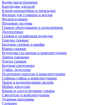
Колбы магистральные
Картриджи для колб
Ключи,кронштейны и прокладки
Фильтра для ст.машин и котлов
Фильтр-кувшин
Питьевые системы
Газовое оборудование и подключение
Диэлектрики
Газовая и сильфонная подводка
Горелки газовые
Баллоны газовые и шкафы
Краны газовые
Редуктора газ,пропан и комплектующие
Лампы паяльные
Плиты газовые
Бытовая сантехника
Тумбы, подстолье
Полотенцесушители и комплектующие
Сифоны,гофры и комплектующие
Трапы и водоотводящие желоба
Мойки для кухни
Ванны и сопутствующие товары
Смесители и комплектующие
Душевая программа
Санфаянс