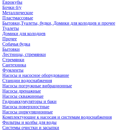
Еврокубы
Бочки б/у
Металлические
Пластмассовые
Бытовки,Туалеты, будки, Домики для колодцев и прочее
Туалеты
Домики для колодцев
Прочее
Собачья будка
Бытовки
Лестницы, стремянки
Стремянки
Сантехника
Фумленты
Насосы и насосное оборудование
Станции водоснабжения
Насосы погружные вибрационные
Насосы дренажные
Насосы скважинные
Гидроаккумуляторы и баки
Насосы поверхностные
Насосы циркуляционные
Комплектующие к насосам и системам водоснабжения
Фильтры и колбы для воды
Системы очистки и засыпки