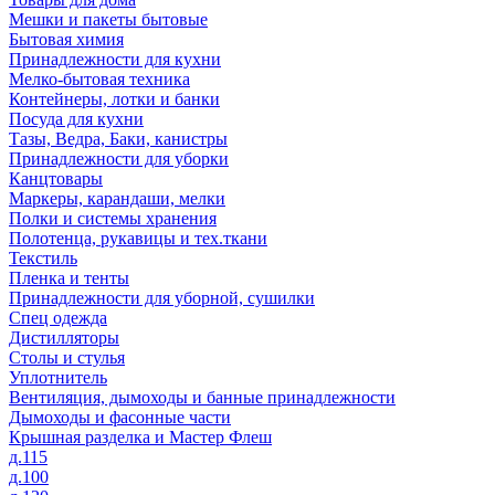
Мешки и пакеты бытовые
Бытовая химия
Принадлежности для кухни
Мелко-бытовая техника
Контейнеры, лотки и банки
Посуда для кухни
Тазы, Ведра, Баки, канистры
Принадлежности для уборки
Канцтовары
Маркеры, карандаши, мелки
Полки и системы хранения
Полотенца, рукавицы и тех.ткани
Текстиль
Пленка и тенты
Принадлежности для уборной, сушилки
Спец одежда
Дистилляторы
Столы и стулья
Уплотнитель
Вентиляция, дымоходы и банные принадлежности
Дымоходы и фасонные части
Крышная разделка и Мастер Флеш
д.115
д.100