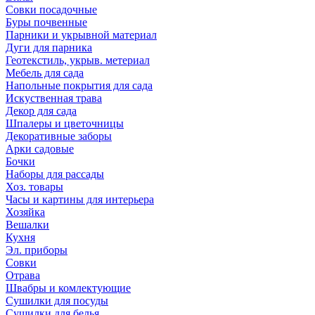
Совки посадочные
Буры почвенные
Парники и укрывной материал
Дуги для парника
Геотекстиль, укрыв. метериал
Мебель для сада
Напольные покрытия для сада
Искуственная трава
Декор для сада
Шпалеры и цветочницы
Декоративные заборы
Арки садовые
Бочки
Наборы для рассады
Хоз. товары
Часы и картины для интерьера
Хозяйка
Вешалки
Кухня
Эл. приборы
Совки
Отрава
Швабры и комлектующие
Сушилки для посуды
Сушилки для белья