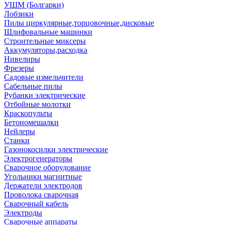
УШМ (Болгарки)
Лобзики
Пилы циркулярные,торцовочные,дисковые
Шлифовальные машинки
Строительные миксеры
Аккумуляторы,расходка
Нивелиры
Фрезеры
Садовые измельчители
Сабельные пилы
Рубанки электрические
Отбойные молотки
Краскопульты
Бетономешалки
Нейлеры
Станки
Газонокосилки электрические
Электрогенераторы
Сварочное оборудование
Угольники магнитные
Держатели электродов
Проволока сварочная
Сварочный кабель
Электроды
Сварочные аппараты