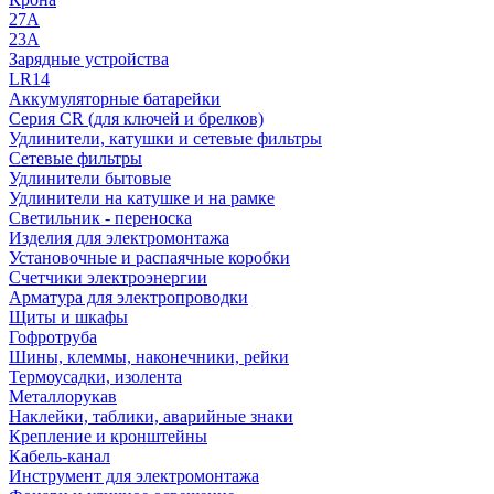
27A
23A
Зарядные устройства
LR14
Аккумуляторные батарейки
Серия CR (для ключей и брелков)
Удлинители, катушки и сетевые фильтры
Сетевые фильтры
Удлинители бытовые
Удлинители на катушке и на рамке
Светильник - переноска
Изделия для электромонтажа
Установочные и распаячные коробки
Счетчики электроэнергии
Арматура для электропроводки
Щиты и шкафы
Гофротруба
Шины, клеммы, наконечники, рейки
Термоусадки, изолента
Металлорукав
Наклейки, таблики, аварийные знаки
Крепление и кронштейны
Кабель-канал
Инструмент для электромонтажа