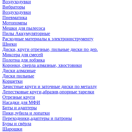
Воздуходувки
Вибраторы
Воздуходувки
Пневматика
Мотопомпы
Мешки для пылесоса
Пилы Аккумуляторные
Расходные материалы к электроинструменту
Шнеки
Диски, круги отрезные, пильные диски по дер.
Миксера для смесей
Полотна для лобзика
Коронки, сверла алмазные, хвостовики
Диски алмазные
Диски пильные
Корщетки
Зачистные круги и заточные диски по металлу
Лепестковые круги,абразив,опорные тарелки
Отрезные круги
Насадки для МФИ
Биты и адаптеры
Пики,зубила и лопатки
Переходники,адаптеры и патроны
Буры и свёрла
Шарошки