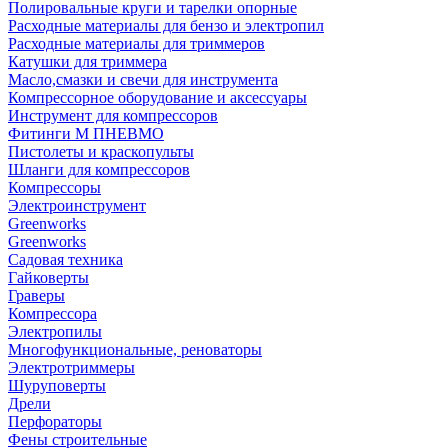
Полировальные круги и тарелки опорные
Расходные материалы для бензо и электропил
Расходные материалы для триммеров
Катушки для триммера
Масло,смазки и свечи для инструмента
Компрессорное оборудование и аксессуары
Инструмент для компрессоров
Фитинги М ПНЕВМО
Пистолеты и краскопульты
Шланги для компрессоров
Компрессоры
Электроинструмент
Greenworks
Greenworks
Садовая техника
Гайковерты
Граверы
Компрессора
Электропилы
Многофункциональные, реноваторы
Электротриммеры
Шуруповерты
Дрели
Перфораторы
Фены строительные