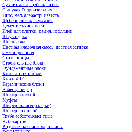
Сухие смеси, щебень, песок
Сыпучая Гидроизоляция
Гипс, мел, алебастр, известь
Щебень, песок, керамзит
Цемент, сухие смеси
Клей для плитки, камня, изоляции
Штукатурка
Шпаклевка
Цветная кладочная смесь, цветная затирка
Смеси для пола
Столешницы
Строительные блоки
Фундаментные блоки
Блок газобетонный
Блоки ФБС
Керамические блоки
Азбест, шифер
Шифер плоский
Муфты
Шифер полосы (грядки)
Шифер волновой
Труба асбестоцементные
Асбокартон
Водосточная система, отливы
DOCKE LUX