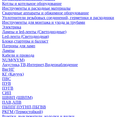
Котлы и котельное оборудование
Инструменты и расходные материалы
Сварочные аппараты и обжимное оборудование
Уплотнители резьбовых соединений, герметики и расходники
Инструменты для монтажа и ухода за трубами
Электрика
Лампы и led-ленты (Светодиодные)
Led-лента (Светодиодная)
Блоки,стартеры и балласт
Патроны для ламп
Лампы
Кабели и провода
NUM(NYM)
Акустика,ТВ,Интернет,Видеонаблюдение
ВвгНГ
КГ (Каучук)
ПВС
ПУВ
ПУГВ
СИП
ШВВП (ШВПМ)
ПАВ,АПВ
ПБППГ,ПУГНП,ПБГВВ
РКГМ (Термостойкий)
Розетки, выключатели, колодки и вилки