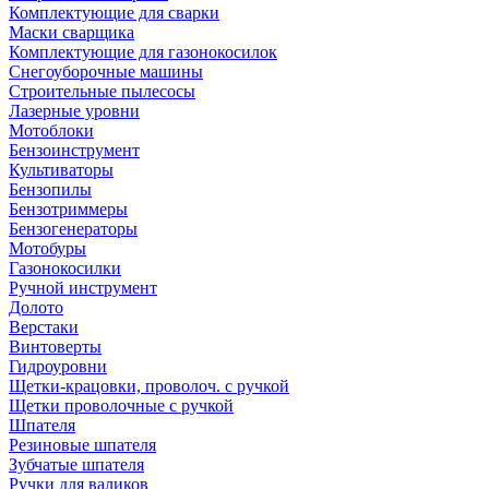
Комплектующие для сварки
Маски сварщика
Комплектующие для газонокосилок
Снегоуборочные машины
Строительные пылесосы
Лазерные уровни
Мотоблоки
Бензоинструмент
Культиваторы
Бензопилы
Бензотриммеры
Бензогенераторы
Мотобуры
Газонокосилки
Ручной инструмент
Долото
Верстаки
Винтоверты
Гидроуровни
Щетки-крацовки, проволоч. с ручкой
Щетки проволочные с ручкой
Шпателя
Резиновые шпателя
Зубчатые шпателя
Ручки для валиков