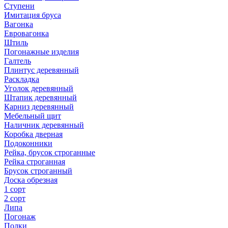
Ступени
Имитация бруса
Вагонка
Евровагонка
Штиль
Погонажные изделия
Галтель
Плинтус деревянный
Раскладка
Уголок деревянный
Штапик деревянный
Карниз деревянный
Мебельный щит
Наличник деревянный
Коробка дверная
Подоконники
Рейка, брусок строганные
Рейка строганная
Брусок строганный
Доска обрезная
1 сорт
2 сорт
Липа
Погонаж
Полки