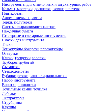
Инструменты для отделочных и штукатурных работ
Кельмы, мастерки, расшивки, ковши,шпателя
Плиткорезы
Алюминиевые правила
Терки, полутерки
Система выравнивания плитки
Наждачная бумага
Столярные и слесарные инструменты
Смазки для инструмента
Тиски
Тонкогубцы,бокорезы,плоскогубцы
Отвертки
Ключи,трещетки,головки
Труборез,трубогиб
Съемники
Стеклодомраты
Рубанки,резаки,рашпили,напильники
Набор инструмента
Воротки,выколотки
Точильные камни,точилка
Лебедки
Экстракторы
Струбцины
Клуппы