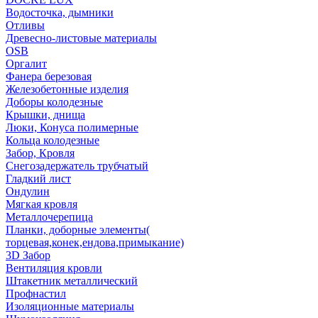
Водосточка, дымники
Отливы
Древесно-листовые материалы
OSB
Оргалит
Фанера березовая
Железобетонные изделия
Доборы колодезные
Крышки, днища
Люки, Конуса полимерные
Кольца колодезные
Забор, Кровля
Снегозадержатель трубчатый
Гладкий лист
Ондулин
Мягкая кровля
Металлочерепица
Планки, доборные элементы(
торцевая,конек,ендова,примыкание)
3D Забор
Вентиляция кровли
Штакетник металлический
Профнастил
Изоляционные материалы