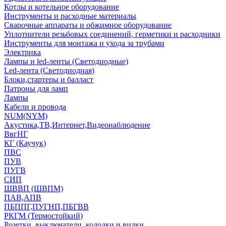
Котлы и котельное оборудование
Инструменты и расходные материалы
Сварочные аппараты и обжимное оборудование
Уплотнители резьбовых соединений, герметики и расходники
Инструменты для монтажа и ухода за трубами
Электрика
Лампы и led-ленты (Светодиодные)
Led-лента (Светодиодная)
Блоки,стартеры и балласт
Патроны для ламп
Лампы
Кабели и провода
NUM(NYM)
Акустика,ТВ,Интернет,Видеонаблюдение
ВвгНГ
КГ (Каучук)
ПВС
ПУВ
ПУГВ
СИП
ШВВП (ШВПМ)
ПАВ,АПВ
ПБППГ,ПУГНП,ПБГВВ
РКГМ (Термостойкий)
Розетки, выключатели, колодки и вилки