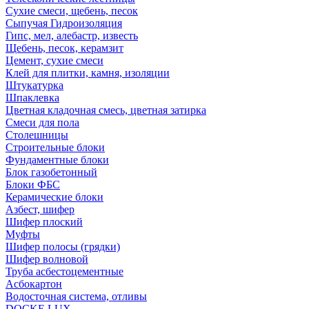
Сухие смеси, щебень, песок
Сыпучая Гидроизоляция
Гипс, мел, алебастр, известь
Щебень, песок, керамзит
Цемент, сухие смеси
Клей для плитки, камня, изоляции
Штукатурка
Шпаклевка
Цветная кладочная смесь, цветная затирка
Смеси для пола
Столешницы
Строительные блоки
Фундаментные блоки
Блок газобетонный
Блоки ФБС
Керамические блоки
Азбест, шифер
Шифер плоский
Муфты
Шифер полосы (грядки)
Шифер волновой
Труба асбестоцементные
Асбокартон
Водосточная система, отливы
DOCKE LUX