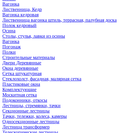
Вагонка
Лиственница, Кедр
Вагонка кедровая
Лиственница вагонка штиль, террасная, палубная доска
Полок кедровый
Осина
Столы, стулья, лавки из осины
Вагонка
Погонаж
Полки
Строительные материалы
Двери Деревянные
Окна деревянные
Сетка штукатурная
Стеклохолст, фасадная, малярная сетка
Пластиковые окна
Комплектующие
Москитная сетка
Подоконники, откосы
Лестницы, стремянки, тачки
Секционные лестницы
Тачки, тележки, колеса, камеры
Односекционные лестницы
Лестница трансформер
Телескопические лестницы