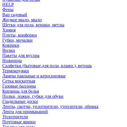
HELP
Фены
Вар садовый
Жидкое мыло, мыло
Щетки для пола, веники, метлы
Химия
Плиты, конфорки
Губки, мочалки
Коврики
Вилки
Пакеты для мусора
Ножницы
Салфетки (бытовые,для пола, влажн.), ветошь
Термокружки
Лампы паяльные и керосиновые
Сетка москитная
Газовые баллоны
Корзины для белья
Полки, ложки, губки для обуви
Гладильные доски
Ленты, скотчи, уплотнители, утеплители, обивка
Лента для примыканий
Уплотнители
Почтовые ящики
Товары для дома