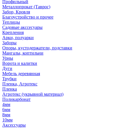
Профильный
Металлопрокат (Таврос)
Забор, Кровля
Благоустройство и прочее
Теплицы
Садовые акссесуары
Крепления
Арки, полуарки
Заборы
Опоры, кустодержатели, подставки
Мангалы, коптильни
Урны
Ворота и калитки
Дуги
Мебель деревянная
Трубки
Пленка, Агротекс
Пленка
Агротекс (укрывной материал)
Поликарбонат
4мм
6мм
8мм
10мм
Аксессуары