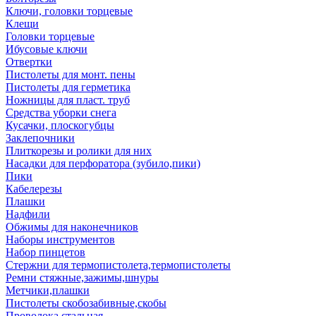
Ключи, головки торцевые
Клещи
Головки торцевые
Ибусовые ключи
Отвертки
Пистолеты для монт. пены
Пистолеты для герметика
Ножницы для пласт. труб
Средства уборки снега
Кусачки, плоскогубцы
Заклепочники
Плиткорезы и ролики для них
Насадки для перфоратора (зубило,пики)
Пики
Кабелерезы
Плашки
Надфили
Обжимы для наконечников
Наборы инструментов
Набор пинцетов
Стержни для термопистолета,термопистолеты
Ремни стяжные,зажимы,шнуры
Метчики,плашки
Пистолеты скобозабивные,скобы
Проволока стальная