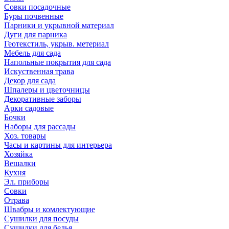
Совки посадочные
Буры почвенные
Парники и укрывной материал
Дуги для парника
Геотекстиль, укрыв. метериал
Мебель для сада
Напольные покрытия для сада
Искуственная трава
Декор для сада
Шпалеры и цветочницы
Декоративные заборы
Арки садовые
Бочки
Наборы для рассады
Хоз. товары
Часы и картины для интерьера
Хозяйка
Вешалки
Кухня
Эл. приборы
Совки
Отрава
Швабры и комлектующие
Сушилки для посуды
Сушилки для белья