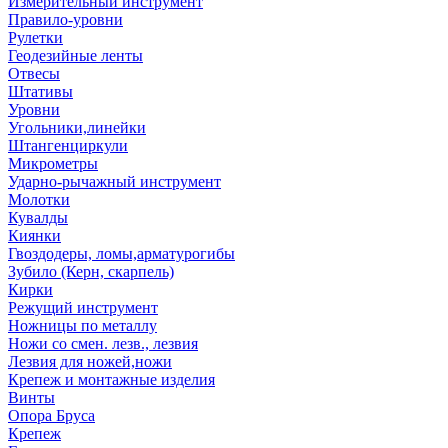
Измерительный инструмент
Правило-уровни
Рулетки
Геодезийные ленты
Отвесы
Штативы
Уровни
Угольники,линейки
Штангенциркули
Микрометры
Ударно-рычажный инструмент
Молотки
Кувалды
Киянки
Гвоздодеры, ломы,арматурогибы
Зубило (Керн, скарпель)
Кирки
Режущий инструмент
Ножницы по металлу
Ножи со смен. лезв., лезвия
Лезвия для ножей,ножи
Крепеж и монтажные изделия
Винты
Опора Бруса
Крепеж