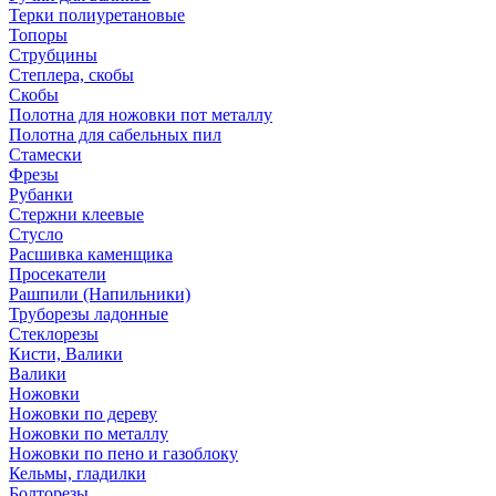
Терки полиуретановые
Топоры
Струбцины
Степлера, скобы
Скобы
Полотна для ножовки пот металлу
Полотна для сабельных пил
Стамески
Фрезы
Рубанки
Стержни клеевые
Стусло
Расшивка каменщика
Просекатели
Рашпили (Напильники)
Труборезы ладонные
Стеклорезы
Кисти, Валики
Валики
Ножовки
Ножовки по дереву
Ножовки по металлу
Ножовки по пено и газоблоку
Кельмы, гладилки
Болторезы