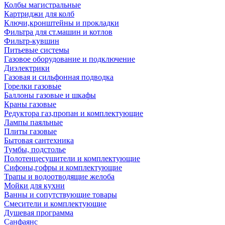
Колбы магистральные
Картриджи для колб
Ключи,кронштейны и прокладки
Фильтра для ст.машин и котлов
Фильтр-кувшин
Питьевые системы
Газовое оборудование и подключение
Диэлектрики
Газовая и сильфонная подводка
Горелки газовые
Баллоны газовые и шкафы
Краны газовые
Редуктора газ,пропан и комплектующие
Лампы паяльные
Плиты газовые
Бытовая сантехника
Тумбы, подстолье
Полотенцесушители и комплектующие
Сифоны,гофры и комплектующие
Трапы и водоотводящие желоба
Мойки для кухни
Ванны и сопутствующие товары
Смесители и комплектующие
Душевая программа
Санфаянс