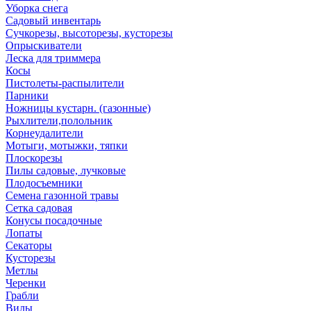
Уборка снега
Садовый инвентарь
Сучкорезы, высоторезы, кусторезы
Опрыскиватели
Леска для триммера
Косы
Пистолеты-распылители
Парники
Ножницы кустарн. (газонные)
Рыхлители,полольник
Корнеудалители
Мотыги, мотыжки, тяпки
Плоскорезы
Пилы садовые, лучковые
Плодосъемники
Семена газонной травы
Сетка садовая
Конусы посадочные
Лопаты
Секаторы
Кусторезы
Метлы
Черенки
Грабли
Вилы