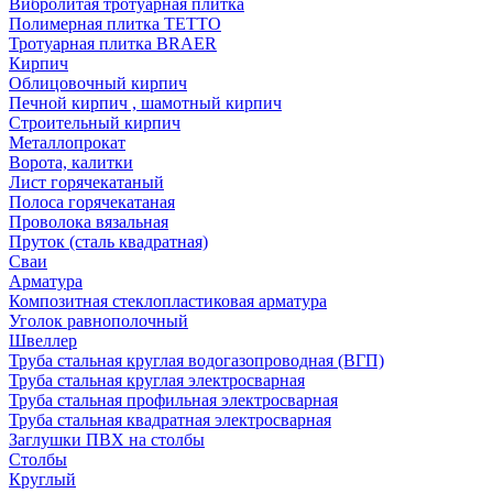
Вибролитая тротуарная плитка
Полимерная плитка TETTO
Тротуарная плитка BRAER
Кирпич
Облицовочный кирпич
Печной кирпич , шамотный кирпич
Строительный кирпич
Металлопрокат
Ворота, калитки
Лист горячекатаный
Полоса горячекатаная
Проволока вязальная
Пруток (сталь квадратная)
Сваи
Арматура
Композитная стеклопластиковая арматура
Уголок равнополочный
Швеллер
Труба стальная круглая водогазопроводная (ВГП)
Труба стальная круглая электросварная
Труба стальная профильная электросварная
Труба стальная квадратная электросварная
Заглушки ПВХ на столбы
Столбы
Круглый