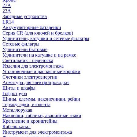
27A
23A
Зарядные устройства
LR14
Аккумуляторные батарейки
Серия CR (для ключей и брелков)
Удлинители, катушки и сетевые фильтры
Сетевые фильтры
Удлинители бытовые
Удлинители на катушке и на рамке
Светильник - переноска
Изделия для электромонтажа
Установочные и распаячные коробки
Счетчики электроэнергии
Арматура для электропроводки
Щиты и шкафы
Гофротруба
Шины, клеммы, наконечники, рейки
Термоусадки, изолента
Металлорукав
Наклейки, таблики, аварийные знаки
Крепление и кронштейны
Кабель-канал
Инструмент для электромонтажа