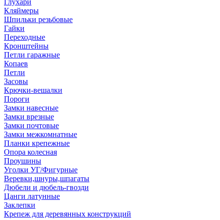
Глухари
Кляймеры
Шпильки резьбовые
Гайки
Переходные
Кронштейны
Петли гаражные
Копаев
Петли
Засовы
Крючки-вешалки
Пороги
Замки навесные
Замки врезные
Замки почтовые
Замки межкомнатные
Планки крепежные
Опора колесная
Проушины
Уголки УГ/Фигурные
Веревки,шнуры,шпагаты
Дюбели и дюбель-гвозди
Цанги латунные
Заклепки
Крепеж для деревянных конструкций