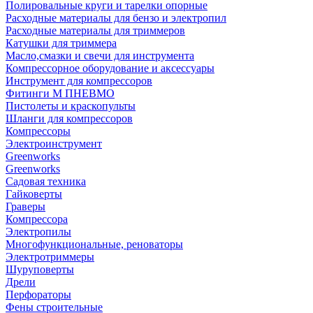
Полировальные круги и тарелки опорные
Расходные материалы для бензо и электропил
Расходные материалы для триммеров
Катушки для триммера
Масло,смазки и свечи для инструмента
Компрессорное оборудование и аксессуары
Инструмент для компрессоров
Фитинги М ПНЕВМО
Пистолеты и краскопульты
Шланги для компрессоров
Компрессоры
Электроинструмент
Greenworks
Greenworks
Садовая техника
Гайковерты
Граверы
Компрессора
Электропилы
Многофункциональные, реноваторы
Электротриммеры
Шуруповерты
Дрели
Перфораторы
Фены строительные