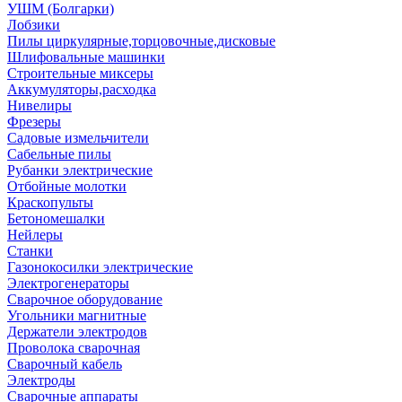
УШМ (Болгарки)
Лобзики
Пилы циркулярные,торцовочные,дисковые
Шлифовальные машинки
Строительные миксеры
Аккумуляторы,расходка
Нивелиры
Фрезеры
Садовые измельчители
Сабельные пилы
Рубанки электрические
Отбойные молотки
Краскопульты
Бетономешалки
Нейлеры
Станки
Газонокосилки электрические
Электрогенераторы
Сварочное оборудование
Угольники магнитные
Держатели электродов
Проволока сварочная
Сварочный кабель
Электроды
Сварочные аппараты