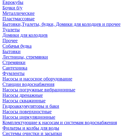
Еврокубы
Бочки б/у
Металлические
Пластмассовые
Бытовки,Туалеты, будки, Домики для колодцев и прочее
Туалеты
Домики для колодцев
Прочее
Собачья будка
Бытовки
Лестницы, стремянки
Стремянки
Сантехника
Фумленты
Насосы и насосное оборудование
Станции водоснабжения
Насосы погружные вибрационные
Насосы дренажные
Насосы скважинные
Гидроаккумуляторы и баки
Насосы поверхностные
Насосы циркуляционные
Комплектующие к насосам и системам водоснабжения
Фильтры и колбы для воды
Системы очистки и засыпки