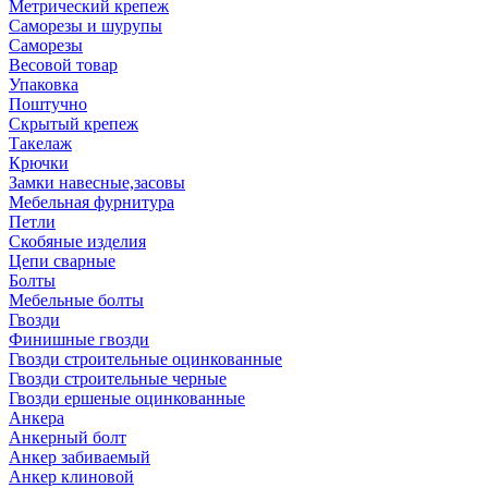
Метрический крепеж
Саморезы и шурупы
Саморезы
Весовой товар
Упаковка
Поштучно
Скрытый крепеж
Такелаж
Крючки
Замки навесные,засовы
Мебельная фурнитура
Петли
Скобяные изделия
Цепи сварные
Болты
Мебельные болты
Гвозди
Финишные гвозди
Гвозди строительные оцинкованные
Гвозди строительные черные
Гвозди ершеные оцинкованные
Анкера
Анкерный болт
Анкер забиваемый
Анкер клиновой