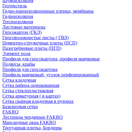
Шумоизоляция
Геотекстиль
Гидро-пароизоляционные пленки, мембраны
Гидроизоляция
Теплоизоляция
Листовые материалы
Гипсокартон (ГКЛ)
Гипсоволокнистые листы ( ГВЛ)
Цементно-стружечные плиты (ЦСП)
Пазогребневые плиты (ПГП)
Элемент пола
Профиля для гипсокартона, профиля маячковые
Подвесы, крабы
Профиля для гипсокартона
Профиль маячковый, уголок перфорированный
Сетка кладочная
Сетка рабица оцинкованная
Сетка стеклопластиковая
Сетка арматурная ( в картах)
Сетка сварная кладочная в рулонах
Базальтовая сетка
FAKRO
Лестницы чердачные FAKRO
Мансардные окна FAKRO
Тротуарная плитка, Бордюры