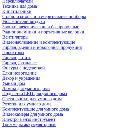
Переключатели
Техника для дома
Кипятильники
Стабилизаторы и измерительные приборы
Увлажнители воздуха
Звонки электрические и беспроводные
Радиоприемники и портативные колонки
Вентиляторы
Видеонаблюдение и комплектующие
Гирлянды,елки и новогодняя продукция
Проекторы
Гирлянда-нить
Гирлянда-занавес
Фигуры с подсветкой
Елки новогодние
Декор и украшения
Умный дом
Лампы для умного дома
Подсветка LED для умного дома
Светильники для умного дома
Розетки для умного дома
Комплектующие для умного дома
Видеокамеры для умного дома
Электро-Бензо инструмент
Триммеры аккумуляторные