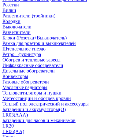
Розетки
Вилки
Разветвители (тройники)
Колодки
Выключатели
Разветвители
Блоки (Розетка+Выключатель)
Рамка для розеток и выключателей
Штепсельное гнездо
Ретро - фурнитура
Обогрев и тепловые завесы
Инфракрасные обогреватели
Дизельные обогреватели
Конвекторы
Газовые обогреватели
Масляные радиаторы
Тепловентиляторы и пушки
Метеостанции и обогрев кровли
Теплый пол электрический и аксессуары
Батарейки и аккумуляторы(О)
LR03(AAA)
Батарейки для часов и механизмов
LR20
LR06(AA)
Крона