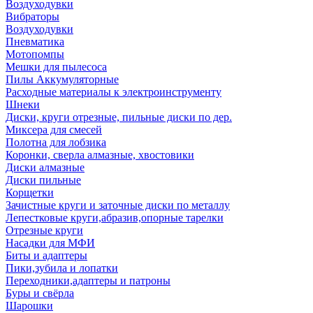
Воздуходувки
Вибраторы
Воздуходувки
Пневматика
Мотопомпы
Мешки для пылесоса
Пилы Аккумуляторные
Расходные материалы к электроинструменту
Шнеки
Диски, круги отрезные, пильные диски по дер.
Миксера для смесей
Полотна для лобзика
Коронки, сверла алмазные, хвостовики
Диски алмазные
Диски пильные
Корщетки
Зачистные круги и заточные диски по металлу
Лепестковые круги,абразив,опорные тарелки
Отрезные круги
Насадки для МФИ
Биты и адаптеры
Пики,зубила и лопатки
Переходники,адаптеры и патроны
Буры и свёрла
Шарошки