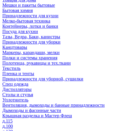
Мешки и пакеты бытовые
Бытовая химия
Принадлежности для кухни
Мелко-бытовая техника
Контейнеры, лотки и банки
Посуда для кухни
Тазы, Ведра, Баки, канистры
Принадлежности для уборки
Канцтовары
Маркеры, карандаши, мелки
Полки и системы хранения
Полотенца, рукавицы и тех.ткани
Текстиль
Пленка и тенты
Принадлежности для уборной, сушилки
Спец одежда
Дистилляторы
Столы и стулья
Уплотнитель
Вентиляция, дымоходы и банные принадлежности
Дымоходы и фасонные части
Крышная разделка и Мастер Флеш
д.115
д.100